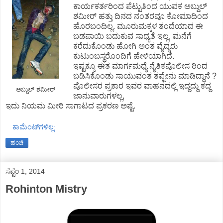
ಕಾರ್ಯಕರ್ತರಿಂದ ಪೆಟ್ಟುತಿಂದ ಯುವಕ ಅಬ್ದುಲ್
ಶಮೀರ್ ಹತ್ತು ದಿನದ ನಂತರವೂ ಕೋಮಾದಿಂದ
ಹೊರಬಂದಿಲ್ಲ. ಮೂರುಮಕ್ಕಳ ತಂದೆಯಾದ ಈ
ಬಡಪಾಯಿ ಬದುಕುವ ಸಾಧ್ಯತೆ ಇಲ್ಲ, ಮನೆಗೆ
ಕರೆದುಕೊಂಡು ಹೋಗಿ ಅಂತ ವೈದ್ಯರು
ಕುಟುಂಬಸ್ಥರೊಂದಿಗೆ ಹೇಳಿಯಾಗಿದೆ.
ಇಷ್ಟಕ್ಕೂ ಈತ ಮಾರ್ಗಮಧ್ಯೆ ನೈತಿಕಪೊಲೀಸ ರಿಂದ
ಬಡಿಸಿಕೊಂಡು ಸಾಯುವಂತ ತಪ್ಪೇನು ಮಾಡಿದ್ದಾನೆ ?
ಪೊಲೀಸರ ಪ್ರಕಾರ ಇವರ ವಾಹನದಲ್ಲಿ ಇದ್ದದ್ದು ಕದ್ದ
ಅಬ್ದುಲ್ ಶಮೀರ್
ಜಾನುವಾರುಗಳಲ್ಲ,
ಇದು ನಿಯಮ ಮೀರಿ ಸಾಗಾಟದ ಪ್ರಕರಣ ಅಷ್ಟೆ.
ಕಾಮೆಂಟ್‌ಗಳಿಲ್ಲ:
ಹಂಚಿ
ಸೆಪ್ಟೆಂ 1, 2014
Rohinton Mistry