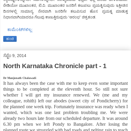
ರೇಡಿಯೋ ಮುಖಾಂತರ, ಟಿ.ವಿ. ಮುಖಾಂತರ ಜನರಿಗೆ ತಲುಪಲು ಪ್ರಯತ್ನಿಸುವುದು ಇತ್ತೀಚಿನ
ದಿನಗಳಲ್ಲಿ ಸಾಮಾನ್ಯ. ನೇರವಾಗಿ ಜನರಿಗೇ ತಲುಪಿಸುವ ಹೊಸ ಪ್ರಯತ್ನ ಮಾಡುತ್ತ
ನಿಧಾನವಾಗಿಯಾದರೂ ಗೆಲುವು ಕಾಣುತ್ತಿರುವುದು ‘ಆರಂಭ’ ಚಿತ್ರತಂಡ.
ಕಾಮೆಂಟ್‌ಗಳಿಲ್ಲ:
ಹಂಚಿ
ಸೆಪ್ಟೆಂ 9, 2014
North Karnataka Chronicle part - 1
Dr Manjunath Chalawadi
It has always been the case with me to keep even some important
things to be completed at the eleventh hour. So still not sure
whether I will get my insurance renewed. We (me and my
colleague, rohith) left our abodes (sweet city of Pondicherry) for
the planned one week trip. Fortunately insurance was ready when I
wanted, which was one last problem troubling me. We were
already two hours late from our scheduled departure. It was around
6.30 pm when we left Pondy to Bangalore. After losing the
planned route we struggled with bad roads and pelting rain to reach