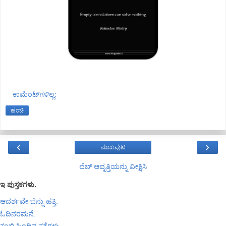
ಕಾಮೆಂಟ್‌ಗಳಿಲ್ಲ:
ಹಂಚಿ
‹
›
ಮುಖಪುಟ
ವೆಬ್‌ ಆವೃತ್ತಿಯನ್ನು ವೀಕ್ಷಿಸಿ
ಇ ಪುಸ್ತಕಗಳು.
ಆದರ್ಶವೇ ಬೆನ್ನು ಹತ್ತಿ.
ಓದಿನರಮನೆ.
ಕಂಬಿ ಹಿಂದಿನ ಕತೆಗಳು