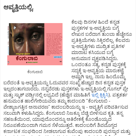
ಆವೃತ್ತಿಯಲ್ಲಿ.
ಕೆಲವು ದಿನಗಳ ಹಿಂದೆ ಕನ್ನಡ
ಪುಸ್ತಕಗಳ ಇ-ಆವೃತ್ತಿಯ ಬಗ್ಗೆ
ಲೇಖನ ಬರೆದಾಗ ತುಂಬಾ ಹೆಚ್ಚೇನೂ
ಪ್ರತಿಕ್ರಿಯೆಗಳು ಸಿಕ್ಕಿರಲಿಲ್ಲ. ಕೆಲವರು
ಇ-ಆವೃತ್ತಿಗಳು ಮುದ್ರಿತ ಪ್ರತಿಗಳ
ಮಾರಾಟ ಕಸಿಯುವ ಬಗ್ಗೆ
ಅನುಮಾನ ವ್ಯಕ್ತಪಡಿಸಿದ್ದರು.
ಒಂದಂತೂ ಸತ್ಯ, ಕನ್ನಡ ಪುಸ್ತಕಕ್ಕೆ
ಸದ್ಯಕ್ಕೆ ಇ-ಆವೃತ್ತಿಯ ಮಾರುಕಟ್ಟೆ
ಕೆಂಗುಲಾಬಿ
ಅಷ್ಟಾಗಿ ಇಲ್ಲ. ನಾನು ಹಿಂದೊಮ್ಮೆ
ಬರೆದಂತೆ ಇ-ಆವೃತ್ತಿಯನ್ನು ಓದುವವರ ಸಂಖೈ ಹೆಚ್ಚಾದ ದಿನ ಕನ್ನಡ ಪುಸ್ತಕ
ಇಲ್ಲದಂತಾಗಬಾರದು. ನನ್ನವೆರಡು ಪುಸ್ತಕಗಳು ಇ-ಆವೃತ್ತಿಯಲ್ಲಿ ಗೂಗಲ್ ಪ್ಲೇ
ಮತ್ತು ಸ್ಮಾಶ್ ವರ್ಡ್ಸಿನಲ್ಲಿ ಲಭ್ಯವಿದೆ (ಹೆಚ್ಚಿನ ಮಾಹಿತಿಗೆ
ಇಲ್ಲಿ ಕ್ಲಿಕ್ಕಿಸಿ
). ಪತ್ರಕರ್ತ
ಹನುಮಂತ ಹಾಲಿಗೇರಿಯವರು ತಮ್ಮ ಕಾದಂಬರಿ "ಕೆಂಗುಲಾಬಿ -
ವೇಶ್ಯಾಜಗತ್ತಿನ ಅನಾವರಣ" ಕಾದಂಬರಿಯನ್ನು ಇ - ಆವೃತ್ತಿಗೆ ಪರಿವರ್ತಿಸುವ
ಸಲುವಾಗಿ ಕಳುಹಿಸಿದ್ದರು. ಕೆಂಗುಲಾಬಿ ನಿಜಕ್ಕೂ ಬೆಚ್ಚಿ ಬೀಳಿಸುವ ಕೃತಿ. ತನ್ನ
ಸಹಜತೆಯಿಂದ, ಯಾವುದೊಂದನ್ನೂ ಅತಿರೇಕಕ್ಕೆ ಕೊಂಡೊಯ್ಯದ
ನಿರೂಪಣೆಯಿಂದಾಗಿ ಗಮನ ಸೆಳೆಯುತ್ತದೆ. ಕಾದಂಬರಿಗೆ ಶಿವಮೊಗ್ಗದ
ಕರ್ನಾಟಕ ಸಂಘದಿಂದ ನೀಡಲಾಗುವ ಕುವೆಂಪು ಕಾದಂಬರಿ ಪುರಸ್ಕಾರ ಮತ್ತು