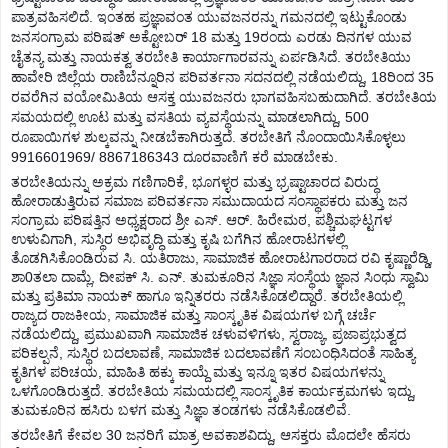
ಪಾತ್ರವಹಿಸಲಿದೆ. ಇಂತಹ ಪ್ರಜ್ಞಾವಂತ ಯುವಜನರನ್ನು ಗಮನದಲ್ಲಿ ಇಟ್ಟುಕೊಂಡು
ಜನಸಂಗ್ರಾಮ ಪರಿಷತ್ ಅಕ್ಟೋಬರ್ 18 ಮತ್ತು 19ರಂದು ಎರಡು ದಿನಗಳ ಯುವ
ಚೈತನ್ಯ ಮತ್ತು ನಾಯಕತ್ವ ತರಬೇತಿ ಕಾರ್ಯಾಗಾರವನ್ನು ಏರ್ಪಡಿಸಿದೆ. ತರಬೇತಿಯು
ಹಾವೇರಿ ಜಿಲ್ಲೆಯ ರಾಣಿಬೆನ್ನೂರಿನ ಪರಿವರ್ತನಾ ಸದನದಲ್ಲಿ ನಡೆಯಲಿದ್ದು, 18ರಿಂದ 35
ರವರೆಗಿನ ವಯೋಮಿತಿಯ ಆಸಕ್ತ ಯುವಜನರು ಭಾಗವಹಿಸಬಹುದಾಗಿದೆ. ತರಬೇತಿಯ
ಸಮಯದಲ್ಲಿ ಊಟ ಮತ್ತು ವಸತಿಯ ವ್ಯವಸ್ಥೆಯನ್ನು ಮಾಡಲಾಗಿದ್ದು, 500
ರೂಪಾಯಿಗಳ ಶುಲ್ಕವನ್ನು ನೀಡಬೆಕಾಗಿರುತ್ತದೆ. ತರಬೇತಿಗೆ ನೊಂದಾಯಿಸಿಕೊಳ್ಳಲು
9916601969/ 8867186343 ದೂರವಾಣಿಗೆ ಕರೆ ಮಾಡಬೇಕು.
ತರಬೇತಿಯನ್ನು ಅಕ್ರಮ ಗಣಿಗಾರಿಕೆ, ಭೂಗಳ್ಳರ ಮತ್ತು ಭ್ರಷ್ಟಾಚಾರದ ವಿರುದ್ಧ
ಹೋರಾಡುತ್ತಿರುವ ಸಮಾಜ ಪರಿವರ್ತನಾ ಸಮುದಾಯದ ಸಂಸ್ಥಾಪಕರು ಮತ್ತು ಜನ
ಸಂಗ್ರಾಮ ಪರಿಷತ್ತಿನ ಅಧ್ಯಕ್ಷರಾದ ಶ್ರೀ ಎಸ್. ಆರ್. ಹಿರೇಮಠ, ಪಶ್ಚಿಮಘಟ್ಟಗಳ
ಉಳುವಿಗಾಗಿ, ಸುಸ್ಥಿರ ಅಭಿವೃದ್ಧಿ ಮತ್ತು ಕೃಷಿ ಬಗೆಗಿನ ಹೋರಾಟಗಳಲ್ಲಿ
ತೊಡಗಿಸಿಕೊಂಡಿರುವ ಸಿ. ಯತಿರಾಜು, ಸಾಮಾಜಿಕ ಹೋರಾಟಗಾರರಾದ ರವಿ ಕೃಷ್ಣಾರೆಡ್ಡಿ,
ಶಾ0ತಲಾ ದಾಮ್ಲೆ, ದೀಪಕ್ ಸಿ. ಎನ್. ತುಮಕೂರಿನ ಸಿಜ್ಞಾ ಸಂಸ್ಥೆಯ ಜ್ಞಾನ ಸಿಂಧು ಸ್ವಾಮಿ
ಮತ್ತು ಪ್ರತಿಮಾ ನಾಯಕ್ ಹಾಗೂ ಇನ್ನಿತರರು ನಡೆಸಿಕೊಡಲಿದ್ದಾರೆ. ತರಬೇತಿಯಲ್ಲಿ
ರಾಜ್ಯದ ರಾಜಕೀಯ, ಸಾಮಾಜಿಕ ಮತ್ತು ಸಾಂಸ್ಕೃತಿಕ ವಿಷಯಗಳ ಬಗ್ಗೆ ಚರ್ಚೆ
ನಡೆಯಲಿದ್ದು, ಪ್ರಮುಖವಾಗಿ ಸಾಮಾಜಿಕ ಚಳುವಳಿಗಳು, ಸ್ವರಾಜ್ಯ, ಪ್ರಜಾಪ್ರಭುತ್ವದ
ಪರಿಕಲ್ಪನೆ, ಸುಸ್ಥಿರ ಬದಲಾವಣೆ, ಸಾಮಾಜಿಕ ಬದಲಾವಣೆಗೆ ಸಂಬಂಧಿಸಿದಂತೆ ಸಾಹಿತ್ಯ
ಕೃತಿಗಳ ಪರಿಚಯ, ಮಾಹಿತಿ ಹಕ್ಕು ಕಾಯ್ದೆ ಮತ್ತು ಇನ್ನೂ ಇತರ ವಿಷಯಗಳನ್ನು
ಒಳಗೊಂಡಿರುತ್ತದೆ. ತರಬೇತಿಯ ಸಮಯದಲ್ಲಿ ಸಾಂಸ್ಕೃತಿಕ ಕಾರ್ಯಕ್ರಮಗಳು ಇದ್ದು,
ತುಮಕೂರಿನ ಹಸಿರು ಬಳಗ ಮತ್ತು ಸಿಜ್ಞಾ ತಂಡಗಳು ನಡೆಸಿಕೊಡಲಿವೆ.
ತರಬೇತಿಗೆ ಕೇವಲ 30 ಜನರಿಗೆ ಮಾತ್ರ ಅವಕಾಶವಿದ್ದು, ಆಸಕ್ತರು ಮೊದಲೇ ಹೆಸರು