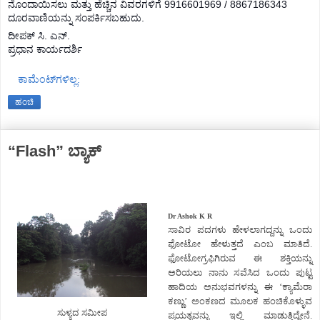
ನೊಂದಾಯಿಸಲು ಮತ್ತು ಹೆಚ್ಚಿನ ವಿವರಗಳಿಗೆ 9916601969 / 8867186343
ದೂರವಾಣಿಯನ್ನು ಸಂಪರ್ಕಿಸಬಹುದು.
ದೀಪಕ್ ಸಿ. ಎನ್.
ಪ್ರಧಾನ ಕಾರ್ಯದರ್ಶಿ
ಕಾಮೆಂಟ್‌ಗಳಿಲ್ಲ:
ಹಂಚಿ
“Flash” ಬ್ಯಾಕ್
Dr Ashok K R
ಸಾವಿರ ಪದಗಳು ಹೇಳಲಾಗದ್ದನ್ನು ಒಂದು
ಫೋಟೋ ಹೇಳುತ್ತದೆ ಎಂಬ ಮಾತಿದೆ.
ಫೋಟೋಗ್ರಫಿಗಿರುವ ಈ ಶಕ್ತಿಯನ್ನು
ಅರಿಯಲು ನಾನು ಸವೆಸಿದ ಒಂದು ಪುಟ್ಟ
ಹಾದಿಯ ಅನುಭವಗಳನ್ನು ಈ ‘ಕ್ಯಾಮೆರಾ
ಕಣ್ಣು’ ಅಂಕಣದ ಮೂಲಕ ಹಂಚಿಕೊಳ್ಳುವ
ಸುಳ್ಯದ ಸಮೀಪ
ಪ್ರಯತ್ನವನ್ನು ಇಲ್ಲಿ ಮಾಡುತ್ತಿದ್ದೇನೆ.