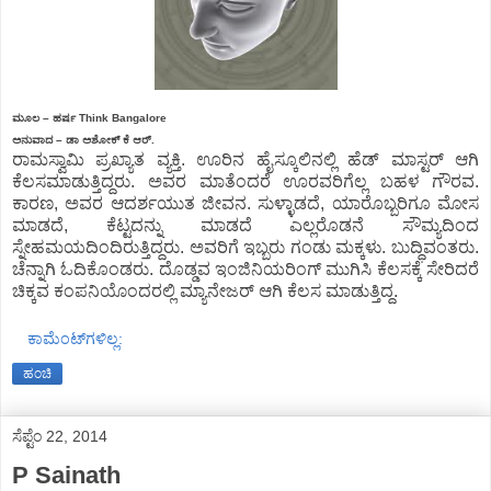
ಮೂಲ – ಹರ್ಷ Think Bangalore
ಅನುವಾದ – ಡಾ ಅಶೋಕ್ ಕೆ ಆರ್.
ರಾಮಸ್ವಾಮಿ ಪ್ರಖ್ಯಾತ ವ್ಯಕ್ತಿ. ಊರಿನ ಹೈಸ್ಕೂಲಿನಲ್ಲಿ ಹೆಡ್ ಮಾಸ್ಟರ್ ಆಗಿ
ಕೆಲಸಮಾಡುತ್ತಿದ್ದರು. ಅವರ ಮಾತೆಂದರೆ ಊರವರಿಗೆಲ್ಲ ಬಹಳ ಗೌರವ.
ಕಾರಣ, ಅವರ ಆದರ್ಶಯುತ ಜೀವನ. ಸುಳ್ಳಾಡದೆ, ಯಾರೊಬ್ಬರಿಗೂ ಮೋಸ
ಮಾಡದೆ, ಕೆಟ್ಟದನ್ನು ಮಾಡದೆ ಎಲ್ಲರೊಡನೆ ಸೌಮ್ಯದಿಂದ
ಸ್ನೇಹಮಯದಿಂದಿರುತ್ತಿದ್ದರು. ಅವರಿಗೆ ಇಬ್ಬರು ಗಂಡು ಮಕ್ಕಳು. ಬುದ್ಧಿವಂತರು.
ಚೆನ್ನಾಗಿ ಓದಿಕೊಂಡರು. ದೊಡ್ಡವ ಇಂಜಿನಿಯರಿಂಗ್ ಮುಗಿಸಿ ಕೆಲಸಕ್ಕೆ ಸೇರಿದರೆ
ಚಿಕ್ಕವ ಕಂಪನಿಯೊಂದರಲ್ಲಿ ಮ್ಯಾನೇಜರ್ ಆಗಿ ಕೆಲಸ ಮಾಡುತ್ತಿದ್ದ.
ಕಾಮೆಂಟ್‌ಗಳಿಲ್ಲ:
ಹಂಚಿ
ಸೆಪ್ಟೆಂ 22, 2014
P Sainath