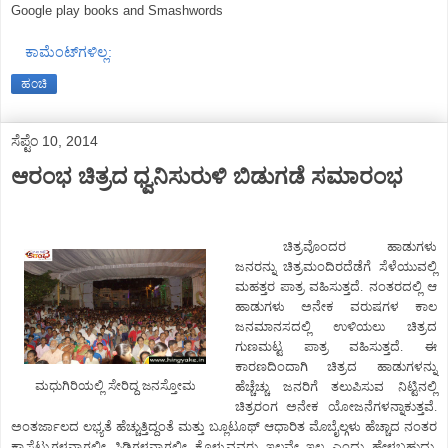
Google play books and Smashwords
ಕಾಮೆಂಟ್‌ಗಳಿಲ್ಲ:
ಹಂಚಿ
ಸೆಪ್ಟೆಂ 10, 2014
ಆರಂಭ ಚಿತ್ರದ ಧ್ವನಿಸುರುಳಿ ಬಿಡುಗಡೆ ಸಮಾರಂಭ
ಚಿತ್ರವೊಂದರ ಹಾಡುಗಳು
ಜನರನ್ನು ಚಿತ್ರಮಂದಿರದೆಡೆಗೆ ಸೆಳೆಯುವಲ್ಲಿ
ಮಹತ್ತರ ಪಾತ್ರ ವಹಿಸುತ್ತದೆ. ನಂತರದಲ್ಲಿ ಆ
ಹಾಡುಗಳು ಅನೇಕ ವರುಷಗಳ ಕಾಲ
ಜನಮಾನಸದಲ್ಲಿ ಉಳಿಯಲು ಚಿತ್ರದ
ಗುಣಮಟ್ಟ ಪಾತ್ರ ವಹಿಸುತ್ತದೆ. ಈ
ಕಾರಣದಿಂದಾಗಿ ಚಿತ್ರದ ಹಾಡುಗಳನ್ನು
ಮಧುಗಿರಿಯಲ್ಲಿ ಸೇರಿದ್ದ ಜನಸ್ತೋಮ
ಹೆಚ್ಚೆಚ್ಚು ಜನರಿಗೆ ತಲುಪಿಸುವ ನಿಟ್ಟಿನಲ್ಲಿ
ಚಿತ್ರರಂಗ ಅನೇಕ ಯೋಜನೆಗಳನ್ನಾಕುತ್ತವೆ.
ಅಂತರ್ಜಾಲದ ಲಭ್ಯತೆ ಹೆಚ್ಚುತ್ತಿದ್ದಂತೆ ಮತ್ತು ಬ್ಲೂಟೂಥ್ ಆಧಾರಿತ ಮೊಬೈಲ್ಗಳು ಹೆಚ್ಚಾದ ನಂತರ
ಕ್ಯಾಸೆಟ್ಟುಗಳನ್ನಾಗಲೀ ಸಿಡಿಗಳನ್ನಾಗಲೀ ಕೊಳ್ಳುವವರು ಇಲ್ಲವೇ ಇಲ್ಲ ಎಂದು ಹೇಳಬಹುದು.