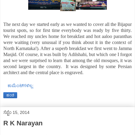
The next day we started early as we wanted to cover all the Bijapur
tourist spots, so for first time everybody was ready by five thirty.
We reached my uncles home for breakfast and hot aaloo paranthas
were waiting (very unusual if you think about it in the context of
North Karnataka!). After a superb breakfast we first went to Jamma
Masjid. Of course, it was built by Adilshahi, but which one I forgot
and we were surprised to learn that among the old mosques, it was
second largest in the country. It was designed by some Persian
architect and the central place is engraved.
ಕಾಮೆಂಟ್‌ಗಳಿಲ್ಲ:
ಹಂಚಿ
ಸೆಪ್ಟೆಂ 15, 2014
R K Narayan