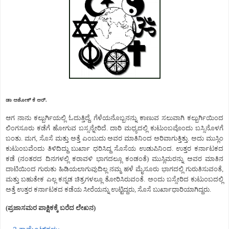
ಡಾ ಅಶೋಕ್ ಕೆ ಆರ್.
ಆಗ ನಾನು ಕಲ್ಬುರ್ಗಿಯಲ್ಲಿ ಓದುತ್ತಿದ್ದೆ. ಗೆಳೆಯನೊಬ್ಬನನ್ನು ಕಾಣುವ ಸಲುವಾಗಿ ಕಲ್ಬುರ್ಗಿಯಿಂದ
ಲಿಂಗಸೂರು ಕಡೆಗೆ ಹೋಗುವ ಬಸ್ಸನ್ನೇರಿದೆ. ದಾರಿ ಮಧ್ಯದಲ್ಲಿ ಕುಟುಂಬವೊಂದು ಬಸ್ಸಿನೊಳಗೆ
ಬಂತು. ಮಗ, ಸೊಸೆ ಮತ್ತು ಅತ್ತೆ ಎಂಬುದು ಅವರ ಮಾತಿನಿಂದ ಅರಿವಾಗುತ್ತಿತ್ತು. ಅದು ಮುಸ್ಲಿಂ
ಕುಟುಂಬವೆಂದು ತಿಳಿದಿದ್ದು ಬುರ್ಖಾ ಧರಿಸಿದ್ದ ಸೊಸೆಯ ಉಡುಪಿನಿಂದ. ಉತ್ತರ ಕರ್ನಾಟಕದ
ಕಡೆ (ನಂತರದ ದಿನಗಳಲ್ಲಿ ಕರಾವಳಿ ಭಾಗದಲ್ಲೂ ಕಂಡಂತೆ) ಮುಸ್ಲಿಮರನ್ನು ಅವರ ಮಾತಿನ
ದಾಟಿಯಿಂದ ಗುರುತು ಹಿಡಿಯಲಾಗುವುದಿಲ್ಲ ನಮ್ಮ ಹಳೆ ಮೈಸೂರು ಭಾಗದಲ್ಲಿ ಗುರುತಿಸುವಂತೆ,
ಮತ್ತು ಬಹುತೇಕ ಎಲ್ಲ ಕನ್ನಡ ಚಿತ್ರಗಳಲ್ಲೂ ತೋರಿಸಿರುವಂತೆ. ಅಂದು ಬಸ್ಸೇರಿದ ಕುಟುಂಬದಲ್ಲಿ
ಅತ್ತೆ ಉತ್ತರ ಕರ್ನಾಟಕದ ಕಡೆಯ ಸೀರೆಯನ್ನು ಉಟ್ಟಿದ್ದರು, ಸೊಸೆ ಬುರ್ಖಾಧಾರಿಯಾಗಿದ್ದರು.
(ಪ್ರಜಾಸಮರ ಪಾಕ್ಷಿಕಕ್ಕೆ ಬರೆದ ಲೇಖನ)