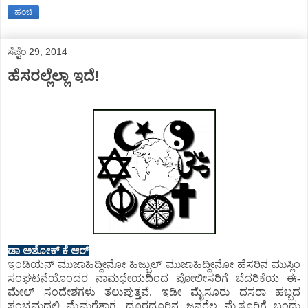
ಹಂಚಿ
ಸೆಪ್ಟೆಂ 29, 2014
ಹೆಸರಲ್ಲೆಲ್ಲಾ ಇದೆ!
ಡಾ ಅಶೋಕ್ ಕೆ ಆರ್
ಇಂಡಿಯನ್ ಮುಜಾಹಿದ್ದೀನೋ ಹಿಜ್ಬುಲ್ ಮುಜಾಹಿದ್ದೀನೋ ಹೆಸರಿನ ಮುಸ್ಲಿಂ
ಸಂಘಟನೆಯೊಂದರ ನಾಮಧೇಯದಿಂದ ಪೋಲೀಸರಿಗೆ ಬೆದರಿಕೆಯ ಈ-
ಮೇಲ್ ಸಂದೇಶಗಳು ತಲುಪುತ್ತವೆ. ಇಡೀ ಮೈಸೂರು ದಸರಾ ಹಬ್ಬದ
ಸಂಭ್ರಮದಲ್ಲಿ ಮೈಮರೆತಾಗ, ದೂರದೂರಿನ ಜನರೆಲ್ಲ ಮೈಸೂರಿಗೆ ಬಂದು