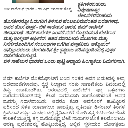
ಕೃತಿಗಳಿರಬಹುದು,
ಬಿಳಿ ಸಾಹೇಬನ ಭಾರತ - ಡಾ ಎನ್ ಜಗದೀಶ್ ಕೊಪ್ಪ
ವಿಶ್ಲೇಷಣಾತ್ಮಕ
ಲೇಖನಗಳಿರಬಹುದು
ಹೊಸತೇನನ್ನೋ ಓದುಗರಿಗೆ ತಿಳಿಸುವ ಹಂಬಲವಿರುವಂತಹ ಬರಹಗಳವು.
ಅವರ ಹೊಸ ಪುಸ್ತಕ - ಬಿಳಿ ಸಾಹೇಬನ ಭಾರತ, ಜಿಮ್ ಕಾರ್ಬೆಟ್
ಜೀವನಗಾಥೆ. ಜಿಮ್ ಕಾರ್ಬೆಟ್ ಎಂದರೆ ನನಗೆ ಗೊತ್ತಿರುವಂತೆ ಬೇಟೆಗಾರ
ಮತ್ತು ಇಂಗ್ಲೀಷ್ ಆಫೀಸರ್. ಆತನ ಮಾನವೀಯ ಮುಖಗಳು ಮತ್ತು
ನಿಸರ್ಗದೊಂದಿಗಿನ ಸಂಬಂಧಗಳ ಬಗೆಗಿನ ಪುಸ್ತಕವಿದು. ಅಕ್ಟೋಬರ್
ಹನ್ನೊಂದರಂದು ಬೆಂಗಳೂರಿನ ಶ್ರೀ ಕೃಷ್ಣರಾಜ ಪರಿಷನ್ಮಂದಿರದಲ್ಲಿ ಪುಸ್ತಕ
ಬಿಡುಗಡೆಯಾಗುತ್ತಿದೆ.
ಬಿಳಿ ಸಾಹೇಬನ ಭಾರತದ ಒಂದು ಪುಟ್ಟ ಅಧ್ಯಾಯ ಹಿಂಗ್ಯಾಕೆಯ ಓದುಗರಿಗಾಗಿ.
ಜಿಮ್
ಕಾರ್ಬೆಟ್
ಮೊಕಮೆಘಾಟ್
ಗೆ
ಬಂದ
ನಂತರ
ಅವನ
ಬದುಕಿನಲ್ಲಿ
ತೀವ್ರ
ಬದಲಾವಣೆಗಳಾದವು
.
ರೈಲ್ವೆ
ನಿಲ್ದಾಣದ
ಸರಕು
ಸಾಗಾಣಿಕೆಯ
ವಿಷಯದಲ್ಲಿ
ಶಿಸ್ತು
ಕಾಣತೊಡಗಿತು
.
ಆರಂಭದಲ್ಲಿ
ಕಾರ್ಬೆಟ್
ಗೆ
ಇದ್ದ
ಒತ್ತಡಗಳು
ಮರೆಯಾಗತೊಡಗಿದವು
.
ಕೆಲಸ
ಸುಗಮವಾಗಿ
ಸಾಗತೊಡಗಿದಂತೆ
ಅವನ
ಮನಸ್ಸು
ನಿರಾಳವಾಯಿತು
.
ಆದರೂ
ಕೂಡ
ಅವನೊಳಗೆ
ಹುಟ್ಟೂರಿನ
ಪರಿಸರದ
ಸೆಳೆತ
ಯಾವಾಗಲೂ
ಕಾಡುತ್ತಿತ್ತು
.
ಪ್ರತಿವರ್ಷ
ಡಿಸಂಬರ್
ತಿಂಗಳ
ಕ್ರಿಸ್
ಮಸ್
ಹಬ್ಬದ
ಸಂದರ್ಭದಲ್ಲಿ
ನೈನಿತಾಲ್
ಗೆ
ಹೋಗಿ
ತನ್ನ
ಕುಟುಂಬದ
ಜೊತೆ
ಕಾಲಕಳೆಯುತ್ತಿದ್ದ
.
ತನ್ನ
ಮನೆಯಲ್ಲಿದ್ದ
ಬೇಟೆ
ನಾಯಿಗಳ
ಜೊತೆ
ಕಲದೊಂಗಿಯ
ಅರಣ್ಯ
ಪ್ರದೇಶವನ್ನು
ಹೊಕ್ಕಿಬರುತ್ತಿದ್ದ
.
ಅಲ್ಲಿನ
ಸ್ಥಳೀಯರ
ಯೋಗಕ್ಷೇಮ