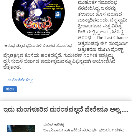
ಮುಹೂರ್ತ ಸಮಾರಂಭ
ನೆರವೇರಿಸಿದ್ದ, ಜನರನ್ನು
ತಲುಪಲು ಹೊಸ ವರುಷದ
ಮುನ್ನಾದಿನದಂದು, ಚಿನ್ನಸ್ವಾಮಿ
ಕ್ರೀಡಾಂಗಣದ ಸುತ್ತ ವಿಶಿಷ್ಟ
ರೀತಿಯಲ್ಲಿ ಪ್ರಚಾರ ನಡೆಸಿದ್ದ
ಆರಂಭ – The Last Chance
ಚಿತ್ರತಂಡವು ಈಗ ಸಂಪೂರ್ಣ
ಆರಂಭ ಚಿತ್ರದ ಧ್ವನಿಸುರುಳಿ ಬಿಡುಗಡೆ ಸಮಾರಂಭ
ಚಿತ್ರೀಕರಣ ಮುಗಿಸಿ ಪೋಸ್ಟ್
ಪ್ರೊಡಕ್ಷನ್ನಿನ ಕೊನೆಯ ಹಂತದಲ್ಲಿದೆ. ಗುರುಕಿರಣ್ ಸಂಗೀತ ಚಿತ್ರಕ್ಕಿದ್ದು
ಧ್ವನಿಸುರುಳಿ ಬಿಡುಗಡೆ ಕಾರ್ಯಕ್ರಮವನ್ನೂ ವಿಭಿನ್ನವಾಗಿ ಆಯೋಜಿಸಿದೆ
ಚಿತ್ರತಂಡ.
ಕಾಮೆಂಟ್‌ಗಳಿಲ್ಲ:
ಹಂಚಿ
ಇದು ಮಂಗಳೂರಿನ ದುರಂತವಲ್ಲದೆ ಬೇರೇನೂ ಅಲ್ಲ.....
ಮುನೀರ್ ಕಾಟಿಪಳ್ಳ
ಜಾನುವಾರು ಸಾಗಾಟದ ಸಂಧರ್ಭ ಭಜರಂಗದಳದ