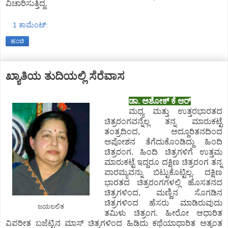
ವಿಚಾರಿಸುತ್ತಿದ್ದ
.
1 ಕಾಮೆಂಟ್‌:
ಹಂಚಿ
ಖ್ಯಾತಿಯ ತುದಿಯಲ್ಲಿ ಸೆರೆವಾಸ
ಡಾ. ಅಶೋಕ್ ಕೆ ಆರ್
ಮಧ್ಯ ಮತ್ತು ಉತ್ತರಭಾರತದ
ಚಿತ್ರರಂಗವನ್ನೆಲ್ಲ ತನ್ನ ಮಾರುಕಟ್ಟೆ
ತಂತ್ರದಿಂದ, ಅದ್ದೂರಿತನದಿಂದ
ಅಪೋಶನ ತೆಗೆದುಕೊಂಡಿದ್ದು ಹಿಂದಿ
ಚಿತ್ರರಂಗ. ಹಿಂದಿ ಚಿತ್ರಗಳಿಗೆ ಉತ್ತಮ
ಮಾರುಕಟ್ಟೆ ಇದ್ದರೂ ದಕ್ಷಿಣ ಚಿತ್ರರಂಗ ತನ್ನ
ಪಾರಮ್ಯವನ್ನು ಬಿಟ್ಟುಕೊಟ್ಟಿಲ್ಲ. ದಕ್ಷಿಣ
ಭಾರತದ ಚಿತ್ರರಂಗಗಳಲ್ಲಿ ಹೊಸತನದ
ಚಿತ್ರಗಳಿಂದ, ಮಣ್ಣಿನ ಸೊಗಡಿನ
ಚಿತ್ರಗಳಿಂದ ಹೆಸರು ಮಾಡಿರುವುದು
ಜಯಲಲಿತ
ತಮಿಳು ಚಿತ್ರಂಗ. ಹೀರೋ ಆಧಾರಿತ
ವಿಪರೀತ ಬಜೆಟ್ಟಿನ ಮಾಸ್ ಚಿತ್ರಗಳಿಂದ ಹಿಡಿದು ಕಥೆಯಾಧಾರಿತ ಅತ್ಯಂತ