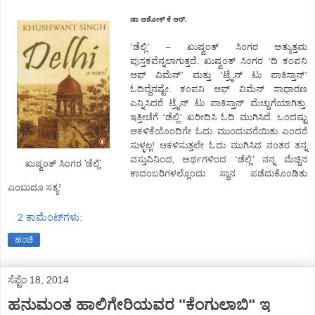
ಡಾ ಅಶೋಕ್ ಕೆ ಆರ್.
‘ಡೆಲ್ಲಿ’ – ಖುಷ್ವಂತ್ ಸಿಂಗರ ಅತ್ಯುತ್ತಮ
ಪುಸ್ತಕವೆನ್ನಲಾಗುತ್ತದೆ. ಖುಷ್ವಂತ್ ಸಿಂಗರ ‘ದಿ ಕಂಪನಿ
ಆಫ್ ವಿಮೆನ್’ ಮತ್ತು ‘ಟ್ರೈನ್ ಟು ಪಾಕಿಸ್ತಾನ್’
ಓದಿದ್ದೆನಷ್ಟೇ. ಕಂಪನಿ ಆಫ್ ವಿಮೆನ್ ಸಾಧಾರಣ
ಎನ್ನಿಸಿದರೆ ಟ್ರೈನ್ ಟು ಪಾಕಿಸ್ತಾನ್ ಮೆಚ್ಚುಗೆಯಾಗಿತ್ತು.
ಇತ್ತೀಚೆಗೆ ‘ಡೆಲ್ಲಿ’ ಖರೀದಿಸಿ ಓದಿ ಮುಗಿಸಿದೆ. ಒಂದಷ್ಟು
ಆಕಳಿಕೆಯೊಂದಿಗೇ ಓದು ಮುಂದುವರೆಯಿತು ಎಂದರೆ
ಸುಳ್ಳಲ್ಲ! ಆಕಳಿಸುತ್ತಲೇ ಓದು ಮುಗಿಸಿದ ನಂತರ ತನ್ನ
ವಸ್ತುವಿನಿಂದ, ಅರ್ಥಗಳಿಂದ ‘ಡೆಲ್ಲಿ’ ನನ್ನ ಮೆಚ್ಚಿನ
ಖುಷ್ವಂತ್ ಸಿಂಗರ 'ಡೆಲ್ಲಿ'
ಕಾದಂಬರಿಗಳಲ್ಲೊಂದು ಸ್ಥಾನ ಪಡೆದುಕೊಂಡಿತು
ಎಂಬುದೂ ಸತ್ಯ!
2 ಕಾಮೆಂಟ್‌ಗಳು:
ಹಂಚಿ
ಸೆಪ್ಟೆಂ 18, 2014
ಹನುಮಂತ ಹಾಲಿಗೇರಿಯವರ "ಕೆಂಗುಲಾಬಿ" ಇ