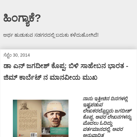
ಹಿಂಗ್ಯಾಕೆ?
ಅರ್ಥ ಹುಡುಕುವ ಸಡಗರದಲ್ಲಿ ಬದುಕು ಕಳೆದುಹೋಗಿದೆ!
ಸೆಪ್ಟೆಂ 30, 2014
ಡಾ ಎನ್ ಜಗದೀಶ್ ಕೊಪ್ಪ: ಬಿಳಿ ಸಾಹೇಬನ ಭಾರತ -
ಜಿಮ್ ಕಾರ್ಬೆಟ್ ನ ಮಾನವೀಯ ಮುಖ
ನಾನು ಇತ್ತೀಚಿನ ದಿನಗಳಲ್ಲಿ
ಇಷ್ಟಪಡುವ
ಲೇಖಕರಲ್ಲೊಬ್ಬರು ಜಗದೀಶ್
ಕೊಪ್ಪ. ಅವರ ಲೇಖನಗಳನ್ನು
ಮೊದಲು ಓದಿದ್ದು
ವರ್ತಮಾನದಲ್ಲಿ. ಅವರ
ಅನುವಾದಿತ