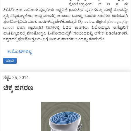
ಫೋಟೋಗ್ರಫಿಯ ಅ ಆ ಇ ಈ
ತಿಳಿಸಿಕೊಡಲು ಸಾವಿರಾರು ಪುಸ್ತಕಗಳು ಲಭ್ಯವಿದೆ (ಬಹುತೇಕ ಪುಸ್ತಕಗಳನ್ನು ಮುಟ್ಟಿ ನೋಡಷ್ಟೇ
ತೃಪ್ತಿ ಪಟ್ಟುಕೊಳ್ಳಬೇಕು, ಅಷ್ಟು ದುಬಾರಿ), ಅಂತರ್ಜಾಲದಲ್ಲೂ ನೂರಾರು ತಾಣಗಳು ಉಚಿತವಾಗಿ
ಫೋಟೋಗ್ರಫಿಯ ಮೂಲ ಪಾಠಗಳನ್ನು ಹೇಳಿಕೊಡುತ್ತವೆ. Dp review, digital photography
school ನಾನು ಪ್ರಾರಂಭದ ದಿನಗಳಲ್ಲಿ ಓದಿದ ತಾಣಗಳು. ಓದೋದ್ಯಾರು ಅನ್ನೋರಿಗೆ
ಯೂಟ್ಯೂಬಿನಲ್ಲಿ ಫೋಟೋಗ್ರಫಿ ಟುಟೋರಿಯಲ್ಸಿಗೆ ಸಂಬಂಧಪಟ್ಟ ಅನೇಕ ವಿಡಿಯೋಗಳಿವೆ.
ಕನ್ನಡದಲ್ಲಿ ಫೋಟೋಗ್ರಫಿಯ ಬಗ್ಗೆ ತಿಳಿಸುವ ತಾಣಗಳು ಒಂದಷ್ಟು ಕಡಿಮೆಯೇ.
ಕಾಮೆಂಟ್‌ಗಳಿಲ್ಲ:
ಹಂಚಿ
ಸೆಪ್ಟೆಂ 25, 2014
ಚಿಕ್ಕ ಹಗರಣ