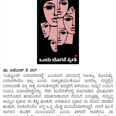
ಡಾ. ಅಶೋಕ್.‌ ಕೆ. ಆರ್.‌
“ಎಷ್ಟೊಂದ್‌ ಬದಲಾಗಿಬಿಟ್ಯೆ” ಎಂದವನ ದನಿಯಲ್ಲಿ ನಿಜಕ್ಕೂ ನೋವಿತ್ತು.
ಬದಲಾಗಿಯೇ ಇಲ್ಲ ಎಂದು ಸುಳ್ಳಾಡುವಂತೆಯೂ ಇರಲಿಲ್ಲ. ನನ್ನಲ್ಲಿನ
ಬದಲಾವಣೆ ನನ್ನ ಆತ್ಮ ಸಂಗಾತಿಗಲ್ಲದೇ ಇನ್ಯಾರಿಗೆ ತಿಳಿಯಲು ಸಾಧ್ಯ? ಬಯಸಿ
ಬಯಸಿ ಬದಲಾಗಿದ್ದೇನಲ್ಲ. ಗೆಟ್‌ ಟುಗೆದರ್‌ನಲ್ಲಿ ಅವನಾಡಿದ ಮಾತುಗಳೇ
ಅವನೊಡನೆ ಹರಟುವಾಗ ಮಾತನಾಡುವಾಗ ನೆನಪಿಗೆ ಬರುತ್ತಿತ್ತು. ನಮ್ಮಪ್ಪ
ಅಮ್ಮನ ಪ್ರಕಾರ ನಾ ಕೆಟ್ಟ ಹುಡುಗಿ, ಪರಶುವಿನ ಪ್ರಕಾರ ನಾ ಮೋಸ ಮಾಡಿದ
ಹುಡುಗಿ, ರಾಜೀವೆಂಗೊ ನನ್ನ ಒಪ್ಪಿ ಮೆಚ್ಚಿ ಮದುವೆಯಾಗಿದ್ದಾರೆ. ನನಗೆ ಹಿಂಗೆ
ಸಾಗರನ ಜೊತೆಗೆ ಸಂಬಂಧವಿದೆ ಎಂದು ತಿಳಿದರೆ ಅವರಿಗೂ ನಾ