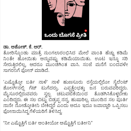
ಡಾ. ಅಶೋಕ್.‌ ಕೆ. ಆರ್.‌
ತೋರಿಸ್ಕೊಂಡು ಮಾತ್ರೆ ನುಂಗಲಾರಂಭಿಸಿದ ಮೇಲೆ ವಾಂತಿ ಹೆಚ್ಚು ಕಡಿಮೆ
ನಿಂತೇ ಹೋಯಿತು ಅನ್ನುವಷ್ಟು ಕಡಿಮೆಯಾಯಿತು. ಊಟ ಇನ್ನೂ ಸರಿ
ಸೇರುತ್ತಿರಲಿಲ್ಲ, ಆದರೂ ಮುಂಚಿಗಿಂತ ವಾಸಿ. ಸಂಜೆ ಮನೆಗೆ ಬಂದವಳೇ
ಸಾಗರನಿಗೆ ಫೋನ್‌ ಮಾಡಿದೆ.
ʼಎಷ್ಟೊತ್ಗೋ ಬರ್ತಿ ನಾಳೆʼ ನಾಳೆ ಹುಣಸೂರು ರಸ್ತೆಯಲ್ಲಿರೋ ಸೈಲೆಂಟ್‌
ಶೋರ್ಸ್‌ನಲ್ಲಿ ಗೆಟ್‌ ಟುಗೆದರ್ರು. ಎಪ್ಪತ್ತೆಂಭತ್ತು ಜನ ಬರುವವರಿದ್ದರು.
ಮೈಸೂರಲ್ಲಿರುವವರು ಸ್ವಲ್ಪ ಚಟುವಟಿಕೆಯಿಂದ ತೊಡಗಿಸಿಕೊಳ್ಳಬೇಕು
ಎಂದಿದ್ದರು. ಈ ಸಲ ಬಿಟ್ಟು ಬಿಡ್ರಪ್ಪ ನನ್ನ, ಹುಷಾರಿಲ್ಲ. ಮುಂದಿನ ಸಲ ಪೂರ್ತಿ
ನಾನೇ ನೋಡ್ಕೋತೀನಿ ಬೇಕಿದ್ದರೆ ಎಂದು ಅದೂ ಇದೂ ಜವಾಬ್ದಾರಿ ಒಪ್ಪಿಸಲು
ಫೋನಾಯಿಸಿದ್ದ ಗೆಳೆಯರಿಗೆ ತಿಳಿಸಿದ್ದ.
“ನೀ ಎಷ್ಟೊತ್ತಿಗೆ ಬರ್ತಿ ಅಂತೀಯೋ ಅಷ್ಟೊತ್ತಿಗೆ ಬರ್ತೀನಿ”