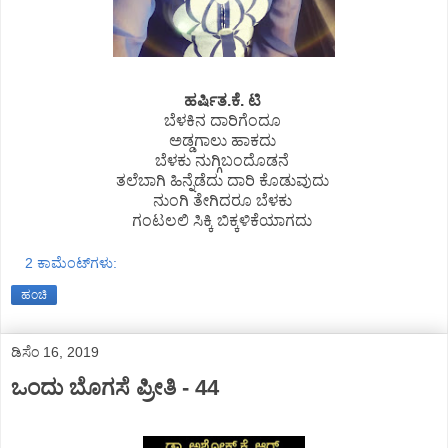
️ಹರ್ಷಿತ.ಕೆ. ಟಿ
ಬೆಳಕಿನ ದಾರಿಗೆಂದೂ
ಅಡ್ಡಗಾಲು ಹಾಕದು
ಬೆಳಕು ನುಗ್ಗಿಬಂದೊಡನೆ
ತಲೆಬಾಗಿ ಹಿನ್ನೆಡೆದು ದಾರಿ ಕೊಡುವುದು
ನುಂಗಿ ತೇಗಿದರೂ ಬೆಳಕು
ಗಂಟಲಲಿ ಸಿಕ್ಕಿ ಬಿಕ್ಕಳಿಕೆಯಾಗದು
2 ಕಾಮೆಂಟ್‌ಗಳು:
ಹಂಚಿ
ಡಿಸೆಂ 16, 2019
ಒಂದು ಬೊಗಸೆ ಪ್ರೀತಿ - 44