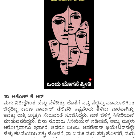
ಡಾ. ಅಶೋಕ್.‌ ಕೆ. ಆರ್.‌
ಮಗು ನಿರೀಕ್ಷೆಗಿಂತ ಹೆಚ್ಚು ಬೆಳೆದಿತ್ತು. ಜೊತೆಗೆ ನನ್ನ ಪೆಲ್ವಿಸ್ಸು ಮಾಮೂಲಿಗಿಂತ
ಚಿಕ್ಕದಿದ್ದ ಕಾರಣ ನಾರ್ಮಲ್‌ ಡೆಲಿವರಿ ಕಷ್ಟವೆಂದು ತಿಳಿದು ವಾರವಾಗಿತ್ತು.
ಇವತ್ತು ರಾತ್ರಿ ಆಸ್ಪತ್ರೆಗೆ ಸೇರುವಂತೆ ಸೂಚಿಸಿದ್ದರು, ನಾಳೆ ಬೆಳಿಗ್ಗೆ ಸಿಸೇರಿಯನ್‌
ಮಾಡುವವರಿದ್ದರು. ದಿನಾ ನೂರಾರು ಸಿಸೇರಿಯನ್‌ ನಡೀತವೆ, ಅಮ್ಮ ಮಕ್ಕಳು
ಆರೋಗ್ಯವಾಗೂ ಇರ್ತಾರೆ, ಆದರೂ ದಿಗಿಲು. ಆಪರೇಷನ್‌ ಥಿಯೇಟರ್‌ನಲ್ಲೇ
ಹೆಚ್ಚು ಕಡಿಮೆಯಾಗಿ ಸತ್ತು ಹೋದರೆ, ನಾ ಬದುಕಿ ಮಗು ಸತ್ತು ಹೋದರೆ, ಮಗು