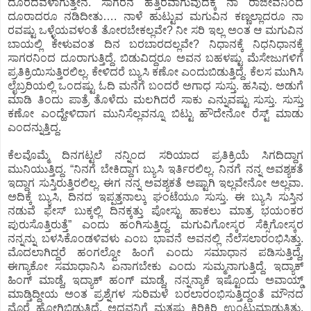
ದೂರದವಳಾಗುತ್ತೇನೆ. ಸಾಗರನ ಹತ್ತಿರವಾಗುವುದಕ್ಕೆ ನಾ ರಾಜೀವನಿಂದ
ದೂರಾದರೂ ನಡಿದೀತು…. ನಾಳೆ ಹುಟ್ಟುವ ಮಗುವಿನ ಕಣ್ಣಲ್ಲಾದರೂ ನಾ
ರವಷ್ಟು ಒಳ್ಳೆಯವಳಂತೆ ತೋರಬೇಕಲ್ಲವೇ? ನೀ ಸರಿ ಇಲ್ಲ ಅಂತ ಆ ಮಗುವಿನ
ಬಾಯಲ್ಲಿ ಕೇಳುವಂತ ದಿನ ಬರಬಾರದಲ್ಲವೇ? ನಿಧಾನಕ್ಕೆ ನಿಧನಿಧಾನಕ್ಕೆ
ಸಾಗರನಿಂದ ದೂರಾಗುತ್ತಿದ್ದೆ. ಬಿಡುವಿದ್ದರೂ ಅವನ ಬಹಳಷ್ಟು ಮೆಸೇಜುಗಳಿಗೆ
ಪ್ರತಿಕ್ರಿಯಿಸುತ್ತಿರಲಿಲ್ಲ. ಕೇಳಿದರೆ ಬ್ಯುಸಿ ಕಣೋ ಎಂದುಬಿಡುತ್ತಿದ್ದೆ. ಕೆಲಸ ಮುಗಿಸಿ
ಲೈಬ್ರರಿಯಲ್ಲಿ ಒಂದಷ್ಟು ಓದಿ ಮನೆಗೆ ಬಂದರೆ ಅಗಾಧ ಸುಸ್ತು. ಹಸಿವು. ಅಡುಗೆ
ಮಾಡಿ ತಿಂದು ಪಾತ್ರೆ ತೊಳೆದು ಮಲಗಿದರೆ ಸಾಕು ಎನ್ನುವಷ್ಟು ಸುಸ್ತು. ಸುಸ್ತು
ಕಣೋ ಎಂದ್ಹೇಳಿದಾಗ ಮುನಿಸೆಲ್ಲವನ್ನೂ ಬಿಟ್ಟು ಹೌದೇನೋ ರೆಸ್ಟ್‌ ಮಾಡು
ಎಂದನ್ನುತ್ತಿದ್ದ.
ಕೆಲವೊಮ್ಮೆ ದಿನಗಟ್ಟಲೆ ನನ್ನಿಂದ ಸರಿಯಾದ ಪ್ರತಿಕ್ರಿಯೆ ಸಿಗದಿದ್ದಾಗ
ಮುನಿಯುತ್ತಿದ್ದ. “ನಿನಗೆ ಬೇಕಿದ್ದಾಗ ಬ್ಯುಸಿ ಇರ್ತಿರಲಿಲ್ಲ. ನಿನಗೆ ನನ್ನ ಅವಶ್ಯಕತೆ
ಇದ್ದಾಗ ಸುಸ್ತಿರುತ್ತಿರಲಿಲ್ಲ. ಈಗ ನನ್ನ ಅವಶ್ಯಕತೆ ಅಷ್ಟಾಗಿ ಇಲ್ಲವೇನೋ ಅಲ್ಲವಾ.
ಅದಿಕ್ಕೆ ಬ್ಯುಸಿ, ದಿನದ ಇಪ್ಪತ್ತನಾಲ್ಕು ಘಂಟೆಯೂ ಸುಸ್ತು. ಈ ಬ್ಯುಸಿ ಸುಸ್ತಿನ
ನಡುವೆ ಫೇಸ್‌ ಬುಕ್ಕಲ್ಲಿ ದಿನಕ್ಕತ್ತು ಪೋಸ್ಟು ಹಾಕಲು ಮಾತ್ರ ಭಯಂಕರ
ಪುರುಸೊತ್ತಿರುತ್ತೆ” ಎಂದು ಹಂಗಿಸುತ್ತಿದ್ದ. ಮಗುವಿಗೋಸ್ಕರ ಸೆಕ್ಸಿಗೋಸ್ಕರ
ನನ್ನನ್ನು ಬಳಸಿಕೊಂಡಳಿವಳು ಎಂಬ ಭಾವನೆ ಅವನಲ್ಲಿ ನೆಲೆಸಲಾರಂಭಿಸಿತ್ತು.
ಮೊದಲಾಗಿದ್ದರೆ ಹಂಗಲ್ವೋ ಹಿಂಗೆ ಎಂದು ಸಮಾಧಾನ ಪಡಿಸುತ್ತಿದ್ದೆ,
ಈಗ್ಯಾಕೋ ಸಮಾಧಾನಿಸಿ ಏನಾಗಬೇಕು ಎಂದು ಸುಮ್ಮನಾಗುತ್ತಿದ್ದೆ. ಇದ್ಯಾಕ್‌
ಹಿಂಗ್‌ ಮಾಡ್ದೆ, ಇದ್ಯಾಕ್‌ ಹಂಗ್‌ ಮಾಡ್ದೆ, ನನ್ನನ್ಯಾಕೆ ಇಷ್ಟೊಂದು ಅವಾಯ್ಡ್‌
ಮಾಡ್ತಿದ್ದೀಯ ಅಂತ ಪ್ರಶ್ನೆಗಳ ಸುರಿಮಳೆ ಬರಲಾರಂಭಿಸುತ್ತಿದ್ದಂತೆ ಮೌನದ
ಮೊರೆ ಹೋಗಿಬಿಡುತ್ತಿದ್ದೆ. ಅದವನಿಗೆ ಮತ್ತಷ್ಟು ಕಿರಿಕಿರಿ ಉಂಟುಮಾಡುತ್ತಿತ್ತು,