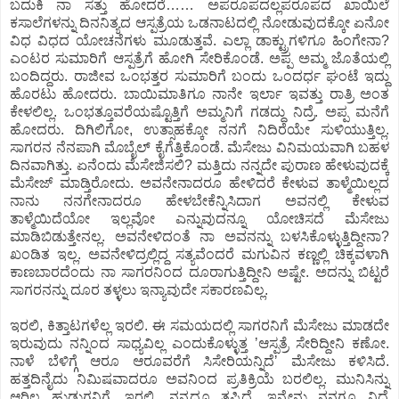
ಬದುಕಿ ನಾ ಸತ್ತು ಹೋದರೆ…… ಅಪರೂಪದಲ್ಲಪರೂಪದ ಖಾಯಿಲೆ
ಕಸಾಲೆಗಳನ್ನು ದಿನನಿತ್ಯದ ಆಸ್ಪತ್ರೆಯ ಒಡನಾಟದಲ್ಲಿ ನೋಡುವುದಕ್ಕೋ ಏನೋ
ವಿಧ ವಿಧದ ಯೋಚನೆಗಳು ಮೂಡುತ್ತವೆ. ಎಲ್ಲಾ ಡಾಕ್ಟ್ರುಗಳಿಗೂ ಹಿಂಗೇನಾ?
ಎಂಟರ ಸುಮಾರಿಗೆ ಆಸ್ಪತ್ರೆಗೆ ಹೋಗಿ ಸೇರಿಕೊಂಡೆ. ಅಪ್ಪ ಅಮ್ಮ ಜೊತೆಯಲ್ಲಿ
ಬಂದಿದ್ದರು. ರಾಜೀವ ಒಂಭತ್ತರ ಸುಮಾರಿಗೆ ಬಂದು ಒಂದರ್ಧ ಘಂಟೆ ಇದ್ದು
ಹೊರಟು ಹೋದರು. ಬಾಯಿಮಾತಿಗೂ ನಾನೇ ಇರ್ಲಾ ಇವತ್ತು ರಾತ್ರಿ ಅಂತ
ಕೇಳಲಿಲ್ಲ. ಒಂಭತ್ತೂವರೆಯಷ್ಟೊತ್ತಿಗೆ ಅಮ್ಮನಿಗೆ ಗಡದ್ದು ನಿದ್ರೆ. ಅಪ್ಪ ಮನೆಗೆ
ಹೋದರು. ದಿಗಿಲಿಗೋ, ಉತ್ಸಾಹಕ್ಕೋ ನನಗೆ ನಿದಿರೆಯೇ ಸುಳಿಯುತ್ತಿಲ್ಲ.
ಸಾಗರನ ನೆನಪಾಗಿ ಮೊಬೈಲ್‌ ಕೈಗೆತ್ತಿಕೊಂಡೆ. ಮೆಸೇಜು ವಿನಿಮಯವಾಗಿ ಬಹಳ
ದಿನವಾಗಿತ್ತು. ಏನೆಂದು ಮೆಸೇಜಿಸಲಿ? ಮತ್ತಿದು ನನ್ನದೇ ಪುರಾಣ ಹೇಳುವುದಕ್ಕೆ
ಮೆಸೇಜ್‌ ಮಾಡ್ತಿರೋದು. ಅವನೇನಾದರೂ ಹೇಳಿದರೆ ಕೇಳುವ ತಾಳ್ಮೆಯಿಲ್ಲದ
ನಾನು ನನಗೇನಾದರೂ ಹೇಳಬೇಕೆನ್ನಿಸಿದಾಗ ಅವನಲ್ಲಿ ಕೇಳುವ
ತಾಳ್ಮೆಯಿದೆಯೋ ಇಲ್ಲವೋ ಎನ್ನುವುದನ್ನೂ ಯೋಚಿಸದೆ ಮೆಸೇಜು
ಮಾಡಿಬಿಡುತ್ತೇನಲ್ಲ. ಅವನೇಳಿದಂತೆ ನಾ ಅವನನ್ನು ಬಳಸಿಕೊಳ್ಳುತ್ತಿದ್ದೀನಾ?
ಖಂಡಿತ ಇಲ್ಲ. ಅವನೇಳಿದ್ರಲ್ಲಿದ್ದ ಸತ್ಯವೆಂದರೆ ಮಗುವಿನ ಕಣ್ಣಲ್ಲಿ ಚಿಕ್ಕವಳಾಗಿ
ಕಾಣಬಾರದೆಂದು ನಾ ಸಾಗರನಿಂದ ದೂರಾಗುತ್ತಿದ್ದೀನಿ ಅಷ್ಟೇ. ಅದನ್ನು ಬಿಟ್ಟರೆ
ಸಾಗರನನ್ನು ದೂರ ತಳ್ಳಲು ಇನ್ಯಾವುದೇ ಸಕಾರಣವಿಲ್ಲ.
ಇರಲಿ, ಕಿತ್ತಾಟಗಳೆಲ್ಲ ಇರಲಿ. ಈ ಸಮಯದಲ್ಲಿ ಸಾಗರನಿಗೆ ಮೆಸೇಜು ಮಾಡದೇ
ಇರುವುದು ನನ್ನಿಂದ ಸಾಧ್ಯವಿಲ್ಲ ಎಂದುಕೊಳ್ಳುತ್ತ ʼಆಸ್ಪತ್ರೆ ಸೇರಿದ್ದೀನಿ ಕಣೋ.
ನಾಳೆ ಬೆಳಿಗ್ಗೆ ಆರೂ ಆರೂವರೆಗೆ ಸಿಸೇರಿಯನ್ನಿದೆʼ ಮೆಸೇಜು ಕಳಿಸಿದೆ.
ಹತ್ತದಿನೈದು ನಿಮಿಷವಾದರೂ ಅವನಿಂದ ಪ್ರತಿಕ್ರಿಯೆ ಬರಲಿಲ್ಲ. ಮುನಿಸಿನ್ನು
ಆರಿಲ್ಲ ಹುಡುಗನಿಗೆ. ಇರಲಿ. ನನ್ನದೂ ತಪ್ಪಿದೆ. ಇನ್ನೇನು ನನಗೂ ನಿದ್ರೆ