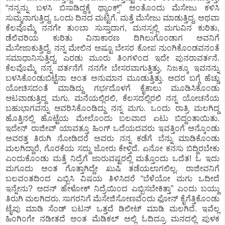
“ನನ್ನನ್ನು ಬಳಸಿ ಬಿಸಾಡಿದ್ದಕ್ಕೆ ಥ್ಯಾಂಕ್ಸ್‌” ಅಂತೊಂದು ಮೆಸೇಜು ಕಳಿಸಿ
ಸುಮ್ಮನಾಗುತ್ತಿದ್ದ. ಒಂದು ದಿನದ ಮಟ್ಟಿಗೆ. ಮತ್ತೆ ಮೆಸೇಜು ಮಾಡುತ್ತಿದ್ದ. ಅಥವಾ
ಕೆಲವೊಮ್ಮೆ ನನಗೇ ತುಂಬಾ ಸುಸ್ತಾದಾಗ, ಮನಸ್ಸಲ್ಲಿ ಮಗುವಿನ ಕುರಿತು,
ಡೆಲಿವರಿಯ ಕುರಿತು ವಿನಾಕಾರಣ ದಿಗಿಲುಗೊಂಡಾಗ ಅವನಿಗೆ
ಮೆಸೇಜಾಕುತ್ತಿದ್ದೆ. ನನ್ನ ಮೇಲಿನ ಅಷ್ಟೂ ಬೇಸರ ಕೋಪ ನುಂಗಿಕೊಂಡವನಂತೆ
ಸಮಾಧಾನಿಸುತ್ತಿದ್ದ. ಎರಡು ಮೂರು ತಿಂಗಳಿಂದ ಇದೇ ಪುನರಾವರ್ತನೆ.
ಕೆಲವೊಮ್ಮೆ ನನ್ನ ವರ್ತನೆಗೆ ನನಗೇ ಬೇಸರವಾಗುತ್ತಿತ್ತು, ನಿಜಕ್ಕೂ ಇವನನ್ನು
ಬಳಸಿಕೊಂಡುಬಿಟ್ಟೆನಾ ಅಂತ ಅನುಮಾನ ಮೂಡುತ್ತಿತ್ತು. ಅದರ ಬಗ್ಗೆ ಹೆಚ್ಚು
ಯೋಚಿಸದಂತೆ ಮಾಡಿದ್ದು ಗರ್ಭದೊಳಗೆ ಕೈಕಾಲು ಮೂಡಿಸಿಕೊಂಡು
ಆಟವಾಡುತ್ತಿದ್ದ ಮಗು. ಮನೆಯಲ್ಲಿರಲಿ, ಕೆಲಸದಲ್ಲಿರಲಿ ನನ್ನ ಯೋಚನೆಯ
ಬಹುಭಾಗವನ್ನು ಆವರಿಸಿಕೊಂಡಿದ್ದು ನನ್ನ ಮಗು. ಒಂದು ರಾತ್ರಿ ಮಲಗಿದ್ದ
ಹೊತ್ತಿನಲ್ಲಿ ಹೊಟ್ಟೆಯ ಮೇಲೊಂದು ಬಲವಾದ ಏಟು ಬಿದ್ದಂತಾಯಿತು.
ಇದೇನ್‌ ರಾಜೀವ್‌ ಯಾವತ್ತೂ ಹಿಂಗ್‌ ಒದೆಯದವರು ಇವತ್ತಿಂಗೆ ಅನ್ಕೊಂಡು
ಅವರತ್ತ ತಿರುಗಿ ನೋಡಿದರೆ ಅವರು ನನ್ನ ಕಡೆಗೆ ಬೆನ್ನು ಮಾಡಿಕೊಂಡು
ಮಲಗಿದ್ದಾರೆ, ಗೊರಕೆಯ ಸದ್ದು ಜೋರು ಕೇಳ್ತಿದೆ. ಏನೋ ಕನಸು ಬಿದ್ದಿರಬೇಕು
ಎಂದುಕೊಂಡು ಮತ್ತೆ ನಿದ್ರೆಗೆ ಜಾರುವಷ್ಟರಲ್ಲಿ ಮತ್ತೊಂದು ಒದೆತ! ಓ ಇದು
ಮಗೂದು ಅಂತ ಗೊತ್ತಾಗಿದ್ದೇ ಖುಷಿ ತಡೆಯಲಾಗಲಿಲ್ಲ. ರಾಜೀವನಿಗೆ
ಬಲವಂತದಿಂದ ಎಬ್ಬಿಸಿ ವಿಷಯ ತಿಳಿಸಿದರೆ “ಬೆಳೆಯೋ ಮಗು ಒದೀದೆ
ಇನ್ನೇನು? ಅದನ್‌ ಹೇಳೋಕ್‌ ನಿದ್ರೆಯಿಂದ ಎಬ್ಬಿಸಬೇಕಿತ್ತಾ” ಎಂದು ಬಯ್ದು
ತಿರುಗಿ ಮಲಗಿದರು. ಸಾಗರನಿಗೆ ಮೆಸೇಜಿಸೋಣವೆಂದು ಫೋನ್‌ ಕೈಗೆತ್ತಿಕೊಂಡು
ಟೈಪು ಮಾಡಿ ಸೆಂಡ್‌ ಬಟನ್‌ ಒತ್ತದೆ ಡಿಲೀಟ್‌ ಮಾಡಿ ಮಲಗಿದೆ. ಇವೆಲ್ಲ
ಹಿಂಗಿಂಗೇ ನಡೀತದೆ ಅಂತ ಮೆಡಿಕಲ್‌ ಅಲ್ಲಿ ಓದಿದ್ರೂ ಮನದಲ್ಲಿ ಪುಳಕ