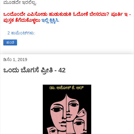
ಮೂಡದೇ ಇರಲಿಲ್ಲ.
ಒಂದೊಂದೇ ಎಪಿಸೋಡು ಹುಡುಕುಡುಕಿ ಓದೋಕೆ ಬೇಸರವಾ? ಪೂರ್ತಿ ಇ -
ಪುಸ್ತಕ ತೆಗೆದುಕೊಳ್ಳಲು
ಇಲ್ಲಿ ಕ್ಲಿಕ್ಕಿಸಿ.
2 ಕಾಮೆಂಟ್‌ಗಳು:
ಹಂಚಿ
ಡಿಸೆಂ 1, 2019
ಒಂದು ಬೊಗಸೆ ಪ್ರೀತಿ - 42