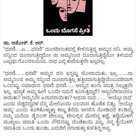
ಡಾ. ಅಶೋಕ್.‌ ಕೆ. ಆರ್.‌
“ಧರಣಿ….ಏ….ಧರಣಿ” ದೂರದಿಗಂತದಲ್ಲಿ ಕೇಳಿಸುತ್ತಿದ್ದ ಅಮ್ಮನ ದನಿ. ಅಮ್ಮ
ನನ್ನಿಂದ ದೂರಾಗುತ್ತಿದ್ದರೋ ನಾ ಅಮ್ಮನಿಂದ ದೂರಾಗುತ್ತಿದ್ದೆನೋ ತಿಳಿಯದೆ
ಎಲ್ಲವೂ ಗೊಂದಲಮಯ. ರಾಧ ಎಲ್ಲಿ ಕಾಣಿಸುತ್ತಲೇ ಇಲ್ಲವಲ್ಲ.
“ಧರಣಿ……ಧರಣಿ” ಅಮ್ಮನ ದನಿ ಇನ್ನಷ್ಟು ಜೋರಾಯಿತು. ಇಲ್ಲ…….ನಾ
ಅಮ್ಮನಿಂದ ಅಮ್ಮ ನನ್ನಿಂದ ದೂರಾಗುತ್ತಿಲ್ಲ ಹತ್ತಿರವಾಗುತ್ತಿದ್ದೇವೆಂಬುದರಿವಾಗಿ
ಒಂದಷ್ಟು ಸಮಾಧಾನ. ಧರಣಿ ಧರಣಿ….. ಅಮ್ಮನ ಕೂಗು ಮಾತ್ರ ನಿಲ್ಲುತ್ತಲೇ
ಇಲ್ಲ. ಇದ್ಯಾಕೆ ಅಮ್ಮ ಹೀಗೆ ಒಂದೇ ಸಮನೆ ಕೂಗುತ್ತಿದ್ದಾರೆ? ಅಪ್ಪನಿಗೇನಾದರೂ
ಆಯಿತಾ? ಅಮ್ಮನಿಗೇ ಏನಾದರಾಯಿತಾ? ಅಥವಾ ರಾಧ…… ʼಅಯ್ಯೋ ರಾಧʼ
ಎಂದು ಬೆಚ್ಚಿಬಿದ್ದವಳ ಬೆನ್ನ ಮೇಲೊಂದು ಬಲವಾದ ಹೊಡೆತ ಬಿತ್ತು. ʼಅಯ್ಯೋ
ಅಮ್ಮʼ ಎಂದು ಕೂಗಿಕೊಳ್ಳುತ್ತಾ ಕಣ್ಣು ತೆರೆದು ಅಗಲಿಸಿ ನೋಡಿದರೆ ಕಂಡಿದ್ದು
ನಮ್ಮ ಮನೆಯ ಡೈನಿಂಗ್‌ ಟೇಬಲ್ಲು. ಟೇಬಲ್ಲಿನ ಮೇಲಿದ್ದ ತಟ್ಟೆ, ತಟ್ಟೆಯೊಳಗೆ
ಮುಕ್ಕಾಲು ಚಪಾತಿ ಒಂದು ಸೌಟಿನಷ್ಟು ಬೆಂಡೆಕಾಯಿ ಪಲ್ಯ, ನನ್ನ ಕೈಯೊಳಗೆ
ಚಪಾತಿಯ ಒಂದು ತುಂಡು, ಎದುರಿಗೆ ನಗಾಡುತ್ತಾ ಕುಳಿತಿದ್ದ ಅಪ್ಪ.