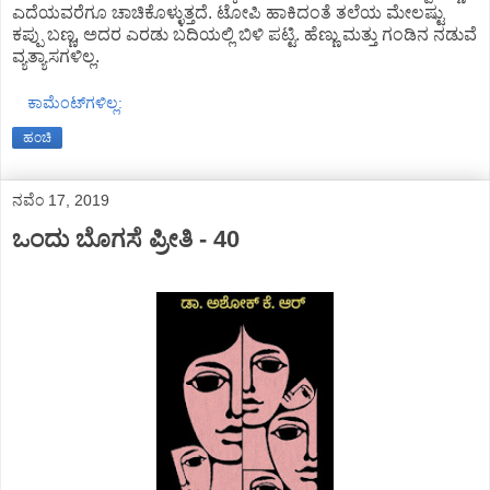
ಎದೆಯವರೆಗೂ ಚಾಚಿಕೊಳ್ಳುತ್ತದೆ. ಟೋಪಿ ಹಾಕಿದಂತೆ ತಲೆಯ ಮೇಲಷ್ಟು
ಕಪ್ಪು ಬಣ್ಣ, ಅದರ ಎರಡು ಬದಿಯಲ್ಲಿ ಬಿಳಿ ಪಟ್ಟಿ. ಹೆಣ್ಣು ಮತ್ತು ಗಂಡಿನ ನಡುವೆ
ವ್ಯತ್ಯಾಸಗಳಿಲ್ಲ.
ಕಾಮೆಂಟ್‌ಗಳಿಲ್ಲ:
ಹಂಚಿ
ನವೆಂ 17, 2019
ಒಂದು ಬೊಗಸೆ ಪ್ರೀತಿ - 40