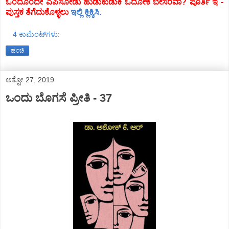
ಒಂದೊಂದೇ ಎಪಿಸೋಡು ಹುಡುಕುಡುಕಿ ಓದೋಕೆ ಬೇಸರವಾ? ಪೂರ್ತಿ ಇ -
ಪುಸ್ತಕ ತೆಗೆದುಕೊಳ್ಳಲು
ಇಲ್ಲಿ ಕ್ಲಿಕ್ಕಿಸಿ.
4 ಕಾಮೆಂಟ್‌ಗಳು:
ಹಂಚಿ
ಅಕ್ಟೋ 27, 2019
ಒಂದು ಬೊಗಸೆ ಪ್ರೀತಿ - 37