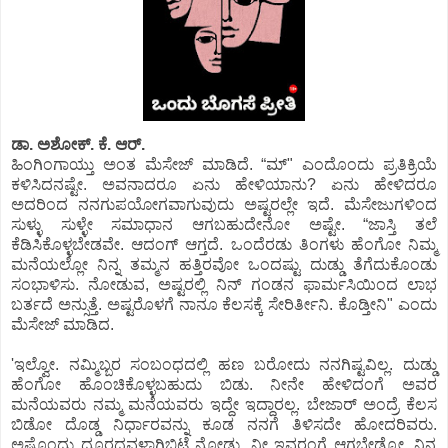
ಡಾ. ಅಶೋಕ್.‌ ಕೆ. ಆರ್.‌
ಹಿಂಗಿಂಗಾಯ್ತು ಅಂತ ಮೆಸೇಜ್ ಮಾಡಿದೆ. “ಮ್" ಎಂದೊಂದು ಪ್ರತಿಕ್ರಿಯೆ
ಕಳಿಸಿದನಷ್ಟೇ. ಅವನಾದರೂ ಏನು ಹೇಳಿಯಾನು? ಏನು ಹೇಳಿದರೂ
ಅದರಿಂದ ನನಗುಪಯೋಗವಾಗುವುದು ಅಷ್ಟರಲ್ಲೇ ಇದೆ. ಮೆಸೇಜುಗಳಿಂದ
ಸುಳ್ಳು ಸುಳ್ಳೇ ಸಮಾಧಾನ ಆಗಬಹುದೇನೋ ಅಷ್ಟೇ. “ಜಾಸ್ತಿ ತಲೆ
ಕೆಡಿಸಿಕೊಳ್ಳಬೇಡವೇ. ಆದಂಗ್ ಆಗ್ತದೆ. ಒಂದೆರಡು ತಿಂಗಳು ಹೆಂಗೋ ನಿಮ್ಮ
ಮನೆಯಲ್ಲೋ ನಿನ್ನ ತಮ್ಮನ ಹತ್ತಿರವೋ ಒಂದಷ್ಟು ದುಡ್ಡು ತೆಗೆದುಕೊಂಡು
ಸಂಭಾಳಿಸು. ನೋಡುವ, ಅಷ್ಟರಲ್ಲಿ ನಿನ್ ಗಂಡನ ಫಾರ್ಮಸಿಯಿಂದ ಲಾಭ
ಬರ್ತದೆ ಅನ್ಸುತ್ತೆ. ಅಷ್ಟರೊಳಗೆ ನಾನೂ ಕೆಲಸಕ್ಕೆ ಸೇರಿರ್ತೀನಿ. ಕೊಡ್ತೀನಿ" ಎಂದು
ಮೆಸೇಜ್ ಮಾಡಿದ.
'ಇಲ್ವೋ. ನಮ್ಮಿಬ್ಬರ ಸಂಬಂಧದಲ್ಲಿ ಹಣ ಬರೋದು ನನಗಿಷ್ಟವಿಲ್ಲ. ದುಡ್ಡು
ಹೆಂಗೋ ಹೊಂಚಿಕೊಳ್ಳಬಹುದು ಬಿಡು. ನೀನೇ ಹೇಳಿದಂಗೆ ಅವರ
ಮನೆಯವರು ನಮ್ಮ ಮನೆಯವರು ಇದ್ದೇ ಇದ್ದಾರಲ್ಲ. ಬೇಜಾರ್ ಅಂದ್ರೆ ಕೆಲಸ
ಬಿಡೋ ದೊಡ್ಡ ನಿರ್ಧಾರವನ್ನು ಕೂಡ ನನಗೆ ತಿಳಿಸದೇ ಹೋದರಿವರು.
ಅಷ್ಟೊಂದು ದೂರದವಳಾಗಿಬಿಟ್ಟೆ ನೋಡು. ನೀ ಇವರಂಗೆ ಆಗಬೇಡ್ವೋ. ನಿನ್ನ