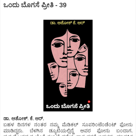
ಒಂದು ಬೊಗಸೆ ಪ್ರೀತಿ - 39
ಡಾ. ಅಶೋಕ್.‌ ಕೆ. ಆರ್.‌
ಬಹಳ ದಿನಗಳ ನಂತರ ನಮ್ಮ ಮೆಡಿಕಲ್ ಸೂಪರಿಂಟೆಂಡೆಂಟ್ ಫೋನು
ಮಾಡಿದ್ದರು. ಬೆಳಗಿನ ಡ್ಯೂಟಿಯಲ್ಲಿದ್ದೆ ಅವರ ಫೋನು ಬಂದಾಗ.