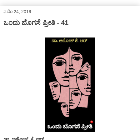
ನವೆಂ 24, 2019
ಒಂದು ಬೊಗಸೆ ಪ್ರೀತಿ - 41
ಡಾ. ಅಶೋಕ್.‌ ಕೆ. ಆರ್.‌