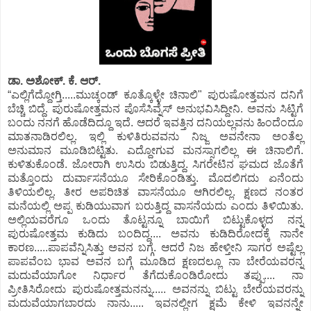
ಡಾ. ಅಶೋಕ್.‌ ಕೆ. ಆರ್.‌
“ಎಲ್ಲಿಗೆದ್ದೋಗ್ತಿ.....ಮುಚ್ಕಂಡ್ ಕೂತ್ಕೊಳ್ಳೇ ಚಿನಾಲಿ" ಪುರುಷೋತ್ತಮನ ದನಿಗೆ
ಬೆಚ್ಚಿ ಬಿದ್ದೆ. ಪುರುಷೋತ್ತಮನ ಪೊಸೆಸಿವ್ನೆಸ್ ಅನುಭವಿಸಿದ್ದೀನಿ. ಅವನು ಸಿಟ್ಟಿಗೆ
ಬಂದು ನನಗೆ ಹೊಡೆದಿದ್ದೂ ಇದೆ. ಆದರೆ ಇವತ್ತಿನ ದನಿಯಲ್ಲವನು ಹಿಂದೆಂದೂ
ಮಾತನಾಡಿರಲಿಲ್ಲ. ಇಲ್ಲಿ ಕುಳಿತಿರುವವನು ನಿಜ್ಜ ಅವನೇನಾ ಅಂತೆಲ್ಲ
ಅನುಮಾನ ಮೂಡಿಬಿಟ್ಟಿತು. ಎದ್ದೋಗುವ ಮನಸ್ಸಾಗಲಿಲ್ಲ ಈ ಚಿನಾಲಿಗೆ.
ಕುಳಿತುಕೊಂಡೆ. ಜೋರಾಗಿ ಉಸಿರು ಬಿಡುತ್ತಿದ್ದ. ಸಿಗರೇಟಿನ ಘಮದ ಜೊತೆಗೆ
ಮತ್ತೊಂದು ದುರ್ವಾಸನೆಯೂ ಸೇರಿಕೊಂಡಿತ್ತು. ಮೊದಲಿಗದು ಏನೆಂದು
ತಿಳಿಯಲಿಲ್ಲ. ತೀರ ಅಪರಿಚಿತ ವಾಸನೆಯೂ ಆಗಿರಲಿಲ್ಲ. ಕ್ಷಣದ ನಂತರ
ಮನೆಯಲ್ಲಿ ಅಪ್ಪ ಕುಡಿಯುವಾಗ ಬರುತ್ತಿದ್ದ ವಾಸನೆಯದು ಎಂದು ತಿಳಿಯಿತು.
ಅಲ್ಲಿಯವರೆಗೂ ಒಂದು ತೊಟ್ಟನ್ನೂ ಬಾಯಿಗೆ ಬಿಟ್ಟುಕೊಳ್ಳದ ನನ್ನ
ಪುರುಷೋತ್ತಮ ಕುಡಿದು ಬಂದಿದ್ದ.... ಅವನು ಕುಡಿದಿರೋದಕ್ಕೆ ನಾನೇ
ಕಾರಣ.....ಪಾಪವೆನ್ನಿಸಿತ್ತು ಅವನ ಬಗ್ಗೆ. ಆದರೆ ನಿಜ ಹೇಳ್ತೀನಿ ಸಾಗರ ಅಷ್ಟೆಲ್ಲ
ಪಾಪವೆಂಬ ಭಾವ ಅವನ ಬಗ್ಗೆ ಮೂಡಿದ ಕ್ಷಣದಲ್ಲೂ ನಾ ಬೇರೆಯವರನ್ನ
ಮದುವೆಯಾಗೋ ನಿರ್ಧಾರ ತೆಗೆದುಕೊಂಡಿರೋದು ತಪ್ಪು.... ನಾ
ಪ್ರೀತಿಸಿರೋದು ಪುರುಷೋತ್ತಮನನ್ನು..... ಅವನನ್ನು ಬಿಟ್ಟು ಬೇರೆಯವರನ್ನು
ಮದುವೆಯಾಗಬಾರದು ನಾನು..... ಇವನಲ್ಲೀಗ ಕ್ಷಮೆ ಕೇಳಿ ಇವನನ್ನೇ