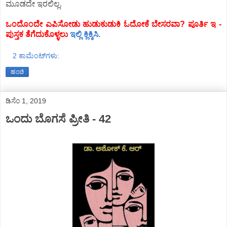
ಮೂಡದೇ ಇರಲಿಲ್ಲ.
ಒಂದೊಂದೇ ಎಪಿಸೋಡು ಹುಡುಕುಡುಕಿ ಓದೋಕೆ ಬೇಸರವಾ? ಪೂರ್ತಿ ಇ -
ಪುಸ್ತಕ ತೆಗೆದುಕೊಳ್ಳಲು
ಇಲ್ಲಿ ಕ್ಲಿಕ್ಕಿಸಿ.
2 ಕಾಮೆಂಟ್‌ಗಳು:
ಹಂಚಿ
ಡಿಸೆಂ 1, 2019
ಒಂದು ಬೊಗಸೆ ಪ್ರೀತಿ - 42