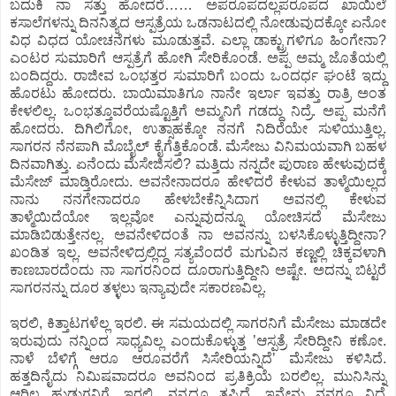
ಬದುಕಿ ನಾ ಸತ್ತು ಹೋದರೆ…… ಅಪರೂಪದಲ್ಲಪರೂಪದ ಖಾಯಿಲೆ
ಕಸಾಲೆಗಳನ್ನು ದಿನನಿತ್ಯದ ಆಸ್ಪತ್ರೆಯ ಒಡನಾಟದಲ್ಲಿ ನೋಡುವುದಕ್ಕೋ ಏನೋ
ವಿಧ ವಿಧದ ಯೋಚನೆಗಳು ಮೂಡುತ್ತವೆ. ಎಲ್ಲಾ ಡಾಕ್ಟ್ರುಗಳಿಗೂ ಹಿಂಗೇನಾ?
ಎಂಟರ ಸುಮಾರಿಗೆ ಆಸ್ಪತ್ರೆಗೆ ಹೋಗಿ ಸೇರಿಕೊಂಡೆ. ಅಪ್ಪ ಅಮ್ಮ ಜೊತೆಯಲ್ಲಿ
ಬಂದಿದ್ದರು. ರಾಜೀವ ಒಂಭತ್ತರ ಸುಮಾರಿಗೆ ಬಂದು ಒಂದರ್ಧ ಘಂಟೆ ಇದ್ದು
ಹೊರಟು ಹೋದರು. ಬಾಯಿಮಾತಿಗೂ ನಾನೇ ಇರ್ಲಾ ಇವತ್ತು ರಾತ್ರಿ ಅಂತ
ಕೇಳಲಿಲ್ಲ. ಒಂಭತ್ತೂವರೆಯಷ್ಟೊತ್ತಿಗೆ ಅಮ್ಮನಿಗೆ ಗಡದ್ದು ನಿದ್ರೆ. ಅಪ್ಪ ಮನೆಗೆ
ಹೋದರು. ದಿಗಿಲಿಗೋ, ಉತ್ಸಾಹಕ್ಕೋ ನನಗೆ ನಿದಿರೆಯೇ ಸುಳಿಯುತ್ತಿಲ್ಲ.
ಸಾಗರನ ನೆನಪಾಗಿ ಮೊಬೈಲ್‌ ಕೈಗೆತ್ತಿಕೊಂಡೆ. ಮೆಸೇಜು ವಿನಿಮಯವಾಗಿ ಬಹಳ
ದಿನವಾಗಿತ್ತು. ಏನೆಂದು ಮೆಸೇಜಿಸಲಿ? ಮತ್ತಿದು ನನ್ನದೇ ಪುರಾಣ ಹೇಳುವುದಕ್ಕೆ
ಮೆಸೇಜ್‌ ಮಾಡ್ತಿರೋದು. ಅವನೇನಾದರೂ ಹೇಳಿದರೆ ಕೇಳುವ ತಾಳ್ಮೆಯಿಲ್ಲದ
ನಾನು ನನಗೇನಾದರೂ ಹೇಳಬೇಕೆನ್ನಿಸಿದಾಗ ಅವನಲ್ಲಿ ಕೇಳುವ
ತಾಳ್ಮೆಯಿದೆಯೋ ಇಲ್ಲವೋ ಎನ್ನುವುದನ್ನೂ ಯೋಚಿಸದೆ ಮೆಸೇಜು
ಮಾಡಿಬಿಡುತ್ತೇನಲ್ಲ. ಅವನೇಳಿದಂತೆ ನಾ ಅವನನ್ನು ಬಳಸಿಕೊಳ್ಳುತ್ತಿದ್ದೀನಾ?
ಖಂಡಿತ ಇಲ್ಲ. ಅವನೇಳಿದ್ರಲ್ಲಿದ್ದ ಸತ್ಯವೆಂದರೆ ಮಗುವಿನ ಕಣ್ಣಲ್ಲಿ ಚಿಕ್ಕವಳಾಗಿ
ಕಾಣಬಾರದೆಂದು ನಾ ಸಾಗರನಿಂದ ದೂರಾಗುತ್ತಿದ್ದೀನಿ ಅಷ್ಟೇ. ಅದನ್ನು ಬಿಟ್ಟರೆ
ಸಾಗರನನ್ನು ದೂರ ತಳ್ಳಲು ಇನ್ಯಾವುದೇ ಸಕಾರಣವಿಲ್ಲ.
ಇರಲಿ, ಕಿತ್ತಾಟಗಳೆಲ್ಲ ಇರಲಿ. ಈ ಸಮಯದಲ್ಲಿ ಸಾಗರನಿಗೆ ಮೆಸೇಜು ಮಾಡದೇ
ಇರುವುದು ನನ್ನಿಂದ ಸಾಧ್ಯವಿಲ್ಲ ಎಂದುಕೊಳ್ಳುತ್ತ ʼಆಸ್ಪತ್ರೆ ಸೇರಿದ್ದೀನಿ ಕಣೋ.
ನಾಳೆ ಬೆಳಿಗ್ಗೆ ಆರೂ ಆರೂವರೆಗೆ ಸಿಸೇರಿಯನ್ನಿದೆʼ ಮೆಸೇಜು ಕಳಿಸಿದೆ.
ಹತ್ತದಿನೈದು ನಿಮಿಷವಾದರೂ ಅವನಿಂದ ಪ್ರತಿಕ್ರಿಯೆ ಬರಲಿಲ್ಲ. ಮುನಿಸಿನ್ನು
ಆರಿಲ್ಲ ಹುಡುಗನಿಗೆ. ಇರಲಿ. ನನ್ನದೂ ತಪ್ಪಿದೆ. ಇನ್ನೇನು ನನಗೂ ನಿದ್ರೆ