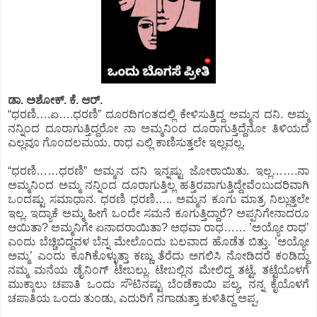
ಡಾ. ಅಶೋಕ್.‌ ಕೆ. ಆರ್.‌
“ಧರಣಿ….ಏ….ಧರಣಿ” ದೂರದಿಗಂತದಲ್ಲಿ ಕೇಳಿಸುತ್ತಿದ್ದ ಅಮ್ಮನ ದನಿ. ಅಮ್ಮ
ನನ್ನಿಂದ ದೂರಾಗುತ್ತಿದ್ದರೋ ನಾ ಅಮ್ಮನಿಂದ ದೂರಾಗುತ್ತಿದ್ದೆನೋ ತಿಳಿಯದೆ
ಎಲ್ಲವೂ ಗೊಂದಲಮಯ. ರಾಧ ಎಲ್ಲಿ ಕಾಣಿಸುತ್ತಲೇ ಇಲ್ಲವಲ್ಲ.
“ಧರಣಿ……ಧರಣಿ” ಅಮ್ಮನ ದನಿ ಇನ್ನಷ್ಟು ಜೋರಾಯಿತು. ಇಲ್ಲ…….ನಾ
ಅಮ್ಮನಿಂದ ಅಮ್ಮ ನನ್ನಿಂದ ದೂರಾಗುತ್ತಿಲ್ಲ ಹತ್ತಿರವಾಗುತ್ತಿದ್ದೇವೆಂಬುದರಿವಾಗಿ
ಒಂದಷ್ಟು ಸಮಾಧಾನ. ಧರಣಿ ಧರಣಿ….. ಅಮ್ಮನ ಕೂಗು ಮಾತ್ರ ನಿಲ್ಲುತ್ತಲೇ
ಇಲ್ಲ. ಇದ್ಯಾಕೆ ಅಮ್ಮ ಹೀಗೆ ಒಂದೇ ಸಮನೆ ಕೂಗುತ್ತಿದ್ದಾರೆ? ಅಪ್ಪನಿಗೇನಾದರೂ
ಆಯಿತಾ? ಅಮ್ಮನಿಗೇ ಏನಾದರಾಯಿತಾ? ಅಥವಾ ರಾಧ…… ʼಅಯ್ಯೋ ರಾಧʼ
ಎಂದು ಬೆಚ್ಚಿಬಿದ್ದವಳ ಬೆನ್ನ ಮೇಲೊಂದು ಬಲವಾದ ಹೊಡೆತ ಬಿತ್ತು. ʼಅಯ್ಯೋ
ಅಮ್ಮʼ ಎಂದು ಕೂಗಿಕೊಳ್ಳುತ್ತಾ ಕಣ್ಣು ತೆರೆದು ಅಗಲಿಸಿ ನೋಡಿದರೆ ಕಂಡಿದ್ದು
ನಮ್ಮ ಮನೆಯ ಡೈನಿಂಗ್‌ ಟೇಬಲ್ಲು. ಟೇಬಲ್ಲಿನ ಮೇಲಿದ್ದ ತಟ್ಟೆ, ತಟ್ಟೆಯೊಳಗೆ
ಮುಕ್ಕಾಲು ಚಪಾತಿ ಒಂದು ಸೌಟಿನಷ್ಟು ಬೆಂಡೆಕಾಯಿ ಪಲ್ಯ, ನನ್ನ ಕೈಯೊಳಗೆ
ಚಪಾತಿಯ ಒಂದು ತುಂಡು, ಎದುರಿಗೆ ನಗಾಡುತ್ತಾ ಕುಳಿತಿದ್ದ ಅಪ್ಪ.