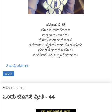
️ಹರ್ಷಿತ.ಕೆ. ಟಿ
ಬೆಳಕಿನ ದಾರಿಗೆಂದೂ
ಅಡ್ಡಗಾಲು ಹಾಕದು
ಬೆಳಕು ನುಗ್ಗಿಬಂದೊಡನೆ
ತಲೆಬಾಗಿ ಹಿನ್ನೆಡೆದು ದಾರಿ ಕೊಡುವುದು
ನುಂಗಿ ತೇಗಿದರೂ ಬೆಳಕು
ಗಂಟಲಲಿ ಸಿಕ್ಕಿ ಬಿಕ್ಕಳಿಕೆಯಾಗದು
2 ಕಾಮೆಂಟ್‌ಗಳು:
ಹಂಚಿ
ಡಿಸೆಂ 16, 2019
ಒಂದು ಬೊಗಸೆ ಪ್ರೀತಿ - 44