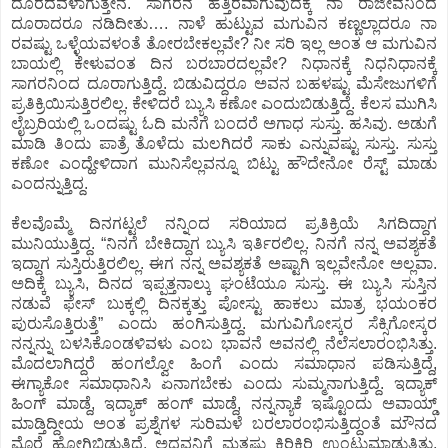
ದೂರದವಳಾಗುತ್ತೇನೆ. ಸಾಗರನ ಹತ್ತಿರವಾಗುವುದಕ್ಕೆ ನಾ ರಾಜೀವನಿಂದ
ದೂರಾದರೂ ನಡಿದೀತು…. ನಾಳೆ ಹುಟ್ಟುವ ಮಗುವಿನ ಕಣ್ಣಲ್ಲಾದರೂ ನಾ
ರವಷ್ಟು ಒಳ್ಳೆಯವಳಂತೆ ತೋರಬೇಕಲ್ಲವೇ? ನೀ ಸರಿ ಇಲ್ಲ ಅಂತ ಆ ಮಗುವಿನ
ಬಾಯಲ್ಲಿ ಕೇಳುವಂತ ದಿನ ಬರಬಾರದಲ್ಲವೇ? ನಿಧಾನಕ್ಕೆ ನಿಧನಿಧಾನಕ್ಕೆ
ಸಾಗರನಿಂದ ದೂರಾಗುತ್ತಿದ್ದೆ. ಬಿಡುವಿದ್ದರೂ ಅವನ ಬಹಳಷ್ಟು ಮೆಸೇಜುಗಳಿಗೆ
ಪ್ರತಿಕ್ರಿಯಿಸುತ್ತಿರಲಿಲ್ಲ. ಕೇಳಿದರೆ ಬ್ಯುಸಿ ಕಣೋ ಎಂದುಬಿಡುತ್ತಿದ್ದೆ. ಕೆಲಸ ಮುಗಿಸಿ
ಲೈಬ್ರರಿಯಲ್ಲಿ ಒಂದಷ್ಟು ಓದಿ ಮನೆಗೆ ಬಂದರೆ ಅಗಾಧ ಸುಸ್ತು. ಹಸಿವು. ಅಡುಗೆ
ಮಾಡಿ ತಿಂದು ಪಾತ್ರೆ ತೊಳೆದು ಮಲಗಿದರೆ ಸಾಕು ಎನ್ನುವಷ್ಟು ಸುಸ್ತು. ಸುಸ್ತು
ಕಣೋ ಎಂದ್ಹೇಳಿದಾಗ ಮುನಿಸೆಲ್ಲವನ್ನೂ ಬಿಟ್ಟು ಹೌದೇನೋ ರೆಸ್ಟ್‌ ಮಾಡು
ಎಂದನ್ನುತ್ತಿದ್ದ.
ಕೆಲವೊಮ್ಮೆ ದಿನಗಟ್ಟಲೆ ನನ್ನಿಂದ ಸರಿಯಾದ ಪ್ರತಿಕ್ರಿಯೆ ಸಿಗದಿದ್ದಾಗ
ಮುನಿಯುತ್ತಿದ್ದ. “ನಿನಗೆ ಬೇಕಿದ್ದಾಗ ಬ್ಯುಸಿ ಇರ್ತಿರಲಿಲ್ಲ. ನಿನಗೆ ನನ್ನ ಅವಶ್ಯಕತೆ
ಇದ್ದಾಗ ಸುಸ್ತಿರುತ್ತಿರಲಿಲ್ಲ. ಈಗ ನನ್ನ ಅವಶ್ಯಕತೆ ಅಷ್ಟಾಗಿ ಇಲ್ಲವೇನೋ ಅಲ್ಲವಾ.
ಅದಿಕ್ಕೆ ಬ್ಯುಸಿ, ದಿನದ ಇಪ್ಪತ್ತನಾಲ್ಕು ಘಂಟೆಯೂ ಸುಸ್ತು. ಈ ಬ್ಯುಸಿ ಸುಸ್ತಿನ
ನಡುವೆ ಫೇಸ್‌ ಬುಕ್ಕಲ್ಲಿ ದಿನಕ್ಕತ್ತು ಪೋಸ್ಟು ಹಾಕಲು ಮಾತ್ರ ಭಯಂಕರ
ಪುರುಸೊತ್ತಿರುತ್ತೆ” ಎಂದು ಹಂಗಿಸುತ್ತಿದ್ದ. ಮಗುವಿಗೋಸ್ಕರ ಸೆಕ್ಸಿಗೋಸ್ಕರ
ನನ್ನನ್ನು ಬಳಸಿಕೊಂಡಳಿವಳು ಎಂಬ ಭಾವನೆ ಅವನಲ್ಲಿ ನೆಲೆಸಲಾರಂಭಿಸಿತ್ತು.
ಮೊದಲಾಗಿದ್ದರೆ ಹಂಗಲ್ವೋ ಹಿಂಗೆ ಎಂದು ಸಮಾಧಾನ ಪಡಿಸುತ್ತಿದ್ದೆ,
ಈಗ್ಯಾಕೋ ಸಮಾಧಾನಿಸಿ ಏನಾಗಬೇಕು ಎಂದು ಸುಮ್ಮನಾಗುತ್ತಿದ್ದೆ. ಇದ್ಯಾಕ್‌
ಹಿಂಗ್‌ ಮಾಡ್ದೆ, ಇದ್ಯಾಕ್‌ ಹಂಗ್‌ ಮಾಡ್ದೆ, ನನ್ನನ್ಯಾಕೆ ಇಷ್ಟೊಂದು ಅವಾಯ್ಡ್‌
ಮಾಡ್ತಿದ್ದೀಯ ಅಂತ ಪ್ರಶ್ನೆಗಳ ಸುರಿಮಳೆ ಬರಲಾರಂಭಿಸುತ್ತಿದ್ದಂತೆ ಮೌನದ
ಮೊರೆ ಹೋಗಿಬಿಡುತ್ತಿದ್ದೆ. ಅದವನಿಗೆ ಮತ್ತಷ್ಟು ಕಿರಿಕಿರಿ ಉಂಟುಮಾಡುತ್ತಿತ್ತು,