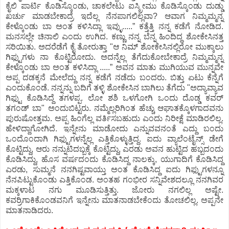
ಕೈಲಿ ಪಾರ್ಟಿ ಕೊಡಿಸ್ಕೊಂಡು, ಚಾಕಲೇಟು ಐಸ್ಕ್ರೀಮು ಕೊಡಿಸ್ಕೊಂಡು ದುಡ್ಡು
ಖರ್ಚು ಮಾಡಬೇಕಾದ್ರೆ ಇದೆಲ್ಲ ನೆನಪಾಗಲಿಲ್ಲವಾ? ಆವಾಗ ನಿಮ್ಮಮ್ಮನ್ನ
ಕೇಳ್ಕೊಂಡು ಬಾ ಅಂತ ಕಳಿಸಿದ್ಲಾ ಇವ್ಳು.....” ಕತ್ತೆತ್ತಿ ನನ್ನ ಕಡೆಗೆ ನೋಡಿದ.
ಮನಸಲ್ಲೇ ಚಿನಾಲಿ ಎಂದು ಉಗಿದ. ಕಣ್ಣು ನನ್ನ ಬೆನ್ನ ಹಿಂದಿದ್ದ ಶೋಕೇಸಿನತ್ತ
ಸರಿಯಿತು. ಅದರೆಡೆಗೆ ಕೈ ತೋರುತ್ತಾ "ಆ ನಿಮ್ ಶೋಕೇಸಿನಲ್ಲಿರೋ ಮುಕ್ಕಾಲು
ಗಿಫ್ಟುಗಳು ನಾ ಕೊಟ್ಟಿರೋದು. ಅದನ್ನೆಲ್ಲ ತೆಗೆದುಕೋಬೇಕಾದ್ರೆ ನಿಮ್ಮಮ್ಮನ್ನ
ಕೇಳ್ಕೊಂಡು ಬಾ ಅಂತ ಕಳಿಸಿದ್ಲಾ .....” ಅವನ ಮಾತು ಮುಗಿಯುವ ಮುನ್ನವೇ
ಅಪ್ಪ ದಡಕ್ಕನೆ ಮೇಲೆದ್ದು ನನ್ನ ಕಡೆಗೆ ನಡೆದು ಬಂದರು. ಬಿತ್ತು ಏಟು ಕೆನ್ನೆಗೆ
ಎಂದುಕೊಂಡೆ. ನನ್ನನ್ನು ಬದಿಗೆ ತಳ್ಳಿ ಶೋಕೇಸಿನ ಬಾಗಿಲು ತೆಗೆದು "ಅದ್ಯಾವ್ಯಾವ
ಗಿಫ್ಟು ಕೊಡಿಸಿದ್ದೆ ತಗಳಪ್ಪ. ಲೋ ಶಶಿ ಒಳಗೋಗಿ ಒಂದು ದೊಡ್ಡ ಕವರ್
ತಗಂಡ್ ಬಾ" ಅಂದುಬಿಟ್ಟರು. ನಮ್ಮೆಲ್ಲರಿಗಿಂತ ಹೆಚ್ಚು ಆಘಾತಕ್ಕೊಳಗಾದವನು
ಪುರುಷೋತ್ತಮ. ಅಪ್ಪ ಹಿಂಗೆಲ್ಲ ವರ್ತಿಸಬಹುದು ಎಂದು ನಿರೀಕ್ಷೆ ಮಾಡಿರಲಿಲ್ಲ.
ಹೇಳಿದ್ದಾಗೋಗಿದೆ. ಇನ್ನೇನು ಮಾಡೋದು ಎನ್ನುವವನಂತೆ ಎದ್ದು ಬಂದು
ಒಂದೊಂದಾಗಿ ಗಿಫ್ಟುಗಳನ್ನೆಲ್ಲ ಎತ್ತಿಕೊಳ್ಳುತ್ತಿದ್ದ. ಐದು ವ್ಯಾಲೆಂಟೈನ್ಸ್ ಡೇಗೆ
ಕೊಟ್ಟಿದ್ದು, ಆರು ನನ್ನುಟಿದಬ್ಬಕ್ಕೆ ಕೊಟ್ಟಿದ್ದು, ಎರಡು ಅವನ ಹುಟ್ಟಿದ ಹಬ್ಬದಂದು
ಕೊಡಿಸಿದ್ದು, ಹೊಸ ವರ್ಷದಂದು ಕೊಡಿಸಿದ್ದ ನಾಲಕ್ಕು, ಯುಗಾದಿಗೆ ಕೊಡಿಸಿದ್ದ
ಎರಡು, ಸುಮ್ಮನೆ ನನಗಿಷ್ಟವಾಯ್ತು ಅಂತ ಕೊಡಿಸಿದ್ದ ಐದು ಗಿಫ್ಟುಗಳನ್ನೂ
ನೆನಪಿಟ್ಟುಕೊಂಡು ಎತ್ತಿಕೊಂಡ. ಅಂತಹ ಗಂಭೀರ ಸನ್ನಿವೇಶದಲ್ಲೂ ನನಗಿವರ
ಮಕ್ಕಳಾಟ ನಗು ಮೂಡಿಸುತ್ತಿತ್ತು. ಜೋರು ನಗಲಿಲ್ಲ ಅಷ್ಟೇ.
ಕವರ್ರಿಗಾಕಿಕೊಂಡವನಿಗೆ ಇನ್ನೇನು ಮಾತನಾಡಬೇಕೆಂದು ತೋಚಲಿಲ್ಲ. ಅಪ್ಪನೇ
ಮಾತನಾಡಿದರು.