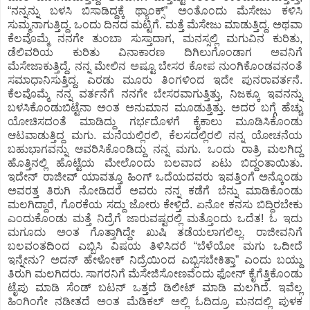
“ನನ್ನನ್ನು ಬಳಸಿ ಬಿಸಾಡಿದ್ದಕ್ಕೆ ಥ್ಯಾಂಕ್ಸ್‌” ಅಂತೊಂದು ಮೆಸೇಜು ಕಳಿಸಿ
ಸುಮ್ಮನಾಗುತ್ತಿದ್ದ. ಒಂದು ದಿನದ ಮಟ್ಟಿಗೆ. ಮತ್ತೆ ಮೆಸೇಜು ಮಾಡುತ್ತಿದ್ದ. ಅಥವಾ
ಕೆಲವೊಮ್ಮೆ ನನಗೇ ತುಂಬಾ ಸುಸ್ತಾದಾಗ, ಮನಸ್ಸಲ್ಲಿ ಮಗುವಿನ ಕುರಿತು,
ಡೆಲಿವರಿಯ ಕುರಿತು ವಿನಾಕಾರಣ ದಿಗಿಲುಗೊಂಡಾಗ ಅವನಿಗೆ
ಮೆಸೇಜಾಕುತ್ತಿದ್ದೆ. ನನ್ನ ಮೇಲಿನ ಅಷ್ಟೂ ಬೇಸರ ಕೋಪ ನುಂಗಿಕೊಂಡವನಂತೆ
ಸಮಾಧಾನಿಸುತ್ತಿದ್ದ. ಎರಡು ಮೂರು ತಿಂಗಳಿಂದ ಇದೇ ಪುನರಾವರ್ತನೆ.
ಕೆಲವೊಮ್ಮೆ ನನ್ನ ವರ್ತನೆಗೆ ನನಗೇ ಬೇಸರವಾಗುತ್ತಿತ್ತು, ನಿಜಕ್ಕೂ ಇವನನ್ನು
ಬಳಸಿಕೊಂಡುಬಿಟ್ಟೆನಾ ಅಂತ ಅನುಮಾನ ಮೂಡುತ್ತಿತ್ತು. ಅದರ ಬಗ್ಗೆ ಹೆಚ್ಚು
ಯೋಚಿಸದಂತೆ ಮಾಡಿದ್ದು ಗರ್ಭದೊಳಗೆ ಕೈಕಾಲು ಮೂಡಿಸಿಕೊಂಡು
ಆಟವಾಡುತ್ತಿದ್ದ ಮಗು. ಮನೆಯಲ್ಲಿರಲಿ, ಕೆಲಸದಲ್ಲಿರಲಿ ನನ್ನ ಯೋಚನೆಯ
ಬಹುಭಾಗವನ್ನು ಆವರಿಸಿಕೊಂಡಿದ್ದು ನನ್ನ ಮಗು. ಒಂದು ರಾತ್ರಿ ಮಲಗಿದ್ದ
ಹೊತ್ತಿನಲ್ಲಿ ಹೊಟ್ಟೆಯ ಮೇಲೊಂದು ಬಲವಾದ ಏಟು ಬಿದ್ದಂತಾಯಿತು.
ಇದೇನ್‌ ರಾಜೀವ್‌ ಯಾವತ್ತೂ ಹಿಂಗ್‌ ಒದೆಯದವರು ಇವತ್ತಿಂಗೆ ಅನ್ಕೊಂಡು
ಅವರತ್ತ ತಿರುಗಿ ನೋಡಿದರೆ ಅವರು ನನ್ನ ಕಡೆಗೆ ಬೆನ್ನು ಮಾಡಿಕೊಂಡು
ಮಲಗಿದ್ದಾರೆ, ಗೊರಕೆಯ ಸದ್ದು ಜೋರು ಕೇಳ್ತಿದೆ. ಏನೋ ಕನಸು ಬಿದ್ದಿರಬೇಕು
ಎಂದುಕೊಂಡು ಮತ್ತೆ ನಿದ್ರೆಗೆ ಜಾರುವಷ್ಟರಲ್ಲಿ ಮತ್ತೊಂದು ಒದೆತ! ಓ ಇದು
ಮಗೂದು ಅಂತ ಗೊತ್ತಾಗಿದ್ದೇ ಖುಷಿ ತಡೆಯಲಾಗಲಿಲ್ಲ. ರಾಜೀವನಿಗೆ
ಬಲವಂತದಿಂದ ಎಬ್ಬಿಸಿ ವಿಷಯ ತಿಳಿಸಿದರೆ “ಬೆಳೆಯೋ ಮಗು ಒದೀದೆ
ಇನ್ನೇನು? ಅದನ್‌ ಹೇಳೋಕ್‌ ನಿದ್ರೆಯಿಂದ ಎಬ್ಬಿಸಬೇಕಿತ್ತಾ” ಎಂದು ಬಯ್ದು
ತಿರುಗಿ ಮಲಗಿದರು. ಸಾಗರನಿಗೆ ಮೆಸೇಜಿಸೋಣವೆಂದು ಫೋನ್‌ ಕೈಗೆತ್ತಿಕೊಂಡು
ಟೈಪು ಮಾಡಿ ಸೆಂಡ್‌ ಬಟನ್‌ ಒತ್ತದೆ ಡಿಲೀಟ್‌ ಮಾಡಿ ಮಲಗಿದೆ. ಇವೆಲ್ಲ
ಹಿಂಗಿಂಗೇ ನಡೀತದೆ ಅಂತ ಮೆಡಿಕಲ್‌ ಅಲ್ಲಿ ಓದಿದ್ರೂ ಮನದಲ್ಲಿ ಪುಳಕ