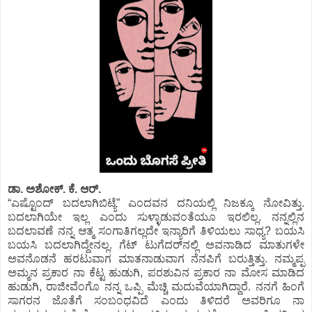
ಡಾ. ಅಶೋಕ್.‌ ಕೆ. ಆರ್.‌
“ಎಷ್ಟೊಂದ್‌ ಬದಲಾಗಿಬಿಟ್ಯೆ” ಎಂದವನ ದನಿಯಲ್ಲಿ ನಿಜಕ್ಕೂ ನೋವಿತ್ತು.
ಬದಲಾಗಿಯೇ ಇಲ್ಲ ಎಂದು ಸುಳ್ಳಾಡುವಂತೆಯೂ ಇರಲಿಲ್ಲ. ನನ್ನಲ್ಲಿನ
ಬದಲಾವಣೆ ನನ್ನ ಆತ್ಮ ಸಂಗಾತಿಗಲ್ಲದೇ ಇನ್ಯಾರಿಗೆ ತಿಳಿಯಲು ಸಾಧ್ಯ? ಬಯಸಿ
ಬಯಸಿ ಬದಲಾಗಿದ್ದೇನಲ್ಲ. ಗೆಟ್‌ ಟುಗೆದರ್‌ನಲ್ಲಿ ಅವನಾಡಿದ ಮಾತುಗಳೇ
ಅವನೊಡನೆ ಹರಟುವಾಗ ಮಾತನಾಡುವಾಗ ನೆನಪಿಗೆ ಬರುತ್ತಿತ್ತು. ನಮ್ಮಪ್ಪ
ಅಮ್ಮನ ಪ್ರಕಾರ ನಾ ಕೆಟ್ಟ ಹುಡುಗಿ, ಪರಶುವಿನ ಪ್ರಕಾರ ನಾ ಮೋಸ ಮಾಡಿದ
ಹುಡುಗಿ, ರಾಜೀವೆಂಗೊ ನನ್ನ ಒಪ್ಪಿ ಮೆಚ್ಚಿ ಮದುವೆಯಾಗಿದ್ದಾರೆ. ನನಗೆ ಹಿಂಗೆ
ಸಾಗರನ ಜೊತೆಗೆ ಸಂಬಂಧವಿದೆ ಎಂದು ತಿಳಿದರೆ ಅವರಿಗೂ ನಾ