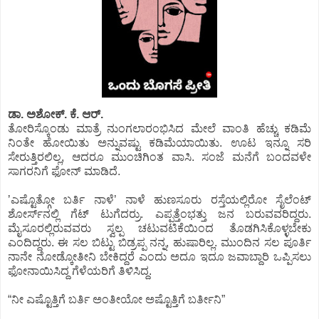
ಡಾ. ಅಶೋಕ್.‌ ಕೆ. ಆರ್.‌
ತೋರಿಸ್ಕೊಂಡು ಮಾತ್ರೆ ನುಂಗಲಾರಂಭಿಸಿದ ಮೇಲೆ ವಾಂತಿ ಹೆಚ್ಚು ಕಡಿಮೆ
ನಿಂತೇ ಹೋಯಿತು ಅನ್ನುವಷ್ಟು ಕಡಿಮೆಯಾಯಿತು. ಊಟ ಇನ್ನೂ ಸರಿ
ಸೇರುತ್ತಿರಲಿಲ್ಲ, ಆದರೂ ಮುಂಚಿಗಿಂತ ವಾಸಿ. ಸಂಜೆ ಮನೆಗೆ ಬಂದವಳೇ
ಸಾಗರನಿಗೆ ಫೋನ್‌ ಮಾಡಿದೆ.
ʼಎಷ್ಟೊತ್ಗೋ ಬರ್ತಿ ನಾಳೆʼ ನಾಳೆ ಹುಣಸೂರು ರಸ್ತೆಯಲ್ಲಿರೋ ಸೈಲೆಂಟ್‌
ಶೋರ್ಸ್‌ನಲ್ಲಿ ಗೆಟ್‌ ಟುಗೆದರ್ರು. ಎಪ್ಪತ್ತೆಂಭತ್ತು ಜನ ಬರುವವರಿದ್ದರು.
ಮೈಸೂರಲ್ಲಿರುವವರು ಸ್ವಲ್ಪ ಚಟುವಟಿಕೆಯಿಂದ ತೊಡಗಿಸಿಕೊಳ್ಳಬೇಕು
ಎಂದಿದ್ದರು. ಈ ಸಲ ಬಿಟ್ಟು ಬಿಡ್ರಪ್ಪ ನನ್ನ, ಹುಷಾರಿಲ್ಲ. ಮುಂದಿನ ಸಲ ಪೂರ್ತಿ
ನಾನೇ ನೋಡ್ಕೋತೀನಿ ಬೇಕಿದ್ದರೆ ಎಂದು ಅದೂ ಇದೂ ಜವಾಬ್ದಾರಿ ಒಪ್ಪಿಸಲು
ಫೋನಾಯಿಸಿದ್ದ ಗೆಳೆಯರಿಗೆ ತಿಳಿಸಿದ್ದ.
“ನೀ ಎಷ್ಟೊತ್ತಿಗೆ ಬರ್ತಿ ಅಂತೀಯೋ ಅಷ್ಟೊತ್ತಿಗೆ ಬರ್ತೀನಿ”