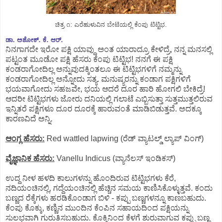
ಚಿತ್ರ ೧: ಎರೆಹುಳುವಿನ ಬೇಟೆಯಲ್ಲಿ ಕೆಂಪು ಟಿಟ್ಟಿಭ.
ಡಾ. ಅಶೋಕ್. ಕೆ. ಆರ್.
ನಿನಗಾಗದೇ ಇರೋ ಪಕ್ಷಿ ಯಾವ್ದು ಅಂತ ಯಾರಾದ್ರೂ ಕೇಳಿದ್ರೆ, ನನ್ನ ಮನಸಲ್ಲಿ
ಪಟ್ಟಂತ ಮೂಡೋ ಪಕ್ಷಿ ಹೆಸರು ಕೆಂಪು ಟಿಟ್ಟಿಭ! ನನಗೆ ಈ ಪಕ್ಷಿ
ಕಂಡರಾಗೋದಿಲ್ಲ ಅನ್ನುವುದಕ್ಕಿಂತಲೂ ಈ ಟಿಟ್ಟಿಭಗಳಿಗೆ ನಮ್ಮನ್ನು
ಕಂಡರಾಗೋದಿಲ್ಲ ಅನ್ನೋದು ಸತ್ಯ. ಮನುಷ್ಯರನ್ನು ಕಂಡಾಗ ಪಕ್ಷಿಗಳಿಗೆ
ಭಯವಾಗೋದು ಸಹಜವೇ, ಭಯ ಆದರೆ ದೂರ ಹಾರಿ ಹೋಗಲಿ ಬೇಕಿದ್ರೆ!
ಆದರೀ ಟಿಟ್ಟಿಭಗಳು ಜೋರು ದನಿಯಲ್ಲಿ ಗಲಾಟೆ ಎಬ್ಬಿಸುತ್ತಾ ಸುತ್ತಮುತ್ತಲಿರುವ
ಇನ್ನಿತರೆ ಪಕ್ಷಿಗಳೂ ದೂರ ದೂರಕ್ಕೆ ಹಾರುವಂತೆ ಮಾಡಿಬಿಡುತ್ತವೆ. ಅದಕ್ಕೂ
ಕಾರಣವಿದೆ ಅನ್ನಿ.
ಆಂಗ್ಲ ಹೆಸರು:
Red wattled lapwing (ರೆಡ್ ವ್ಯಾಟಲ್ಡ್ ಲ್ಯಾಪ್ ವಿಂಗ್)
ವೈಜ್ಞಾನಿಕ ಹೆಸರು:
Vanellu Indicus (ವ್ಯಾನೆಲಸ್ ಇಂಡಿಕಸ್)
ಉದ್ದ ನೀಳ ಹಳದಿ ಕಾಲುಗಳನ್ನು ಹೊಂದಿರುವ ಟಿಟ್ಟಿಭಗಳು ಕೆರೆ,
ನದಿಯಂಚಿನಲ್ಲಿ, ಗದ್ದೆಯಂಚಿನಲ್ಲಿ ಹೆಚ್ಚಿನ ಸಮಯ ಕಾಣಿಸಿಕೊಳ್ಳುತ್ತವೆ. ಕಂದು
ಬಣ್ಣದ ರೆಕ್ಕೆಗಳು ಹರಡಿಕೊಂಡಾಗ ಬಿಳಿ - ಕಪ್ಪು ಬಣ್ಣಗಳನ್ನೂ ಕಾಣಬಹುದು.
ಕೆಂಪು ಕೊಕ್ಕು, ಕಣ್ಣಿನ ಮುಂದಿನ ಕೆಂಪಿನ ಸಹಾಯದಿಂದ ಪಕ್ಷಿಯನ್ನು
ಸುಲಭವಾಗಿ ಗುರುತಿಸಬಹುದು. ಕೊಕ್ಕಿನಿಂದ ಕೆಳಗೆ ಶುರುವಾಗುವ ಕಪ್ಪು ಬಣ್ಣ