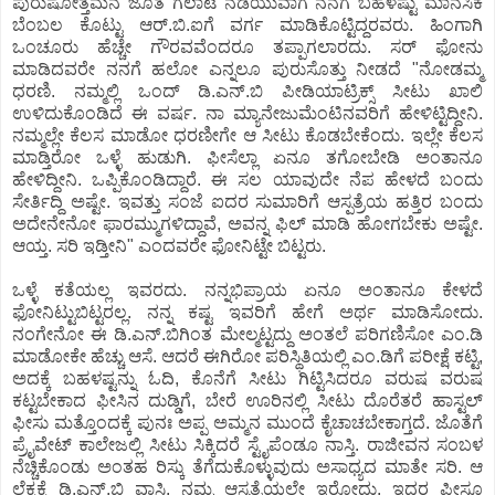
ಪುರುಷೋತ್ತಮನ ಜೊತೆ ಗಲಾಟೆ ನಡೆಯುವಾಗ ನನಗೆ ಬಹಳಷ್ಟು ಮಾನಸಿಕ
ಬೆಂಬಲ ಕೊಟ್ಟು ಆರ್.ಬಿ.ಐಗೆ ವರ್ಗ ಮಾಡಿಕೊಟ್ಟಿದ್ದರವರು. ಹಿಂಗಾಗಿ
ಒಂಚೂರು ಹೆಚ್ಚೇ ಗೌರವವೆಂದರೂ ತಪ್ಪಾಗಲಾರದು. ಸರ್ ಫೋನು
ಮಾಡಿದವರೇ ನನಗೆ ಹಲೋ ಎನ್ನಲೂ ಪುರುಸೊತ್ತು ನೀಡದೆ "ನೋಡಮ್ಮ
ಧರಣಿ. ನಮ್ಮಲ್ಲಿ ಒಂದ್ ಡಿ.ಎನ್.ಬಿ ಪೀಡಿಯಾಟ್ರಿಕ್ಸ್ ಸೀಟು ಖಾಲಿ
ಉಳಿದುಕೊಂಡಿದೆ ಈ ವರ್ಷ. ನಾ ಮ್ಯಾನೇಜುಮೆಂಟಿನವರಿಗೆ ಹೇಳಿಟ್ಟಿದ್ದೀನಿ.
ನಮ್ಮಲ್ಲೇ ಕೆಲಸ ಮಾಡೋ ಧರಣೀಗೇ ಆ ಸೀಟು ಕೊಡಬೇಕೆಂದು. ಇಲ್ಲೇ ಕೆಲಸ
ಮಾಡ್ತಿರೋ ಒಳ್ಳೆ ಹುಡುಗಿ. ಫೀಸೆಲ್ಲಾ ಏನೂ ತಗೋಬೇಡಿ ಅಂತಾನೂ
ಹೇಳಿದ್ದೀನಿ. ಒಪ್ಪಿಕೊಂಡಿದ್ದಾರೆ. ಈ ಸಲ ಯಾವುದೇ ನೆಪ ಹೇಳದೆ ಬಂದು
ಸೇರ್ತಿದ್ದಿ ಅಷ್ಟೇ. ಇವತ್ತು ಸಂಜೆ ಐದರ ಸುಮಾರಿಗೆ ಆಸ್ಪತ್ರೆಯ ಹತ್ತಿರ ಬಂದು
ಅದೇನೇನೋ ಫಾರಮ್ಮುಗಳಿದ್ದಾವೆ, ಅವನ್ನ ಫಿಲ್ ಮಾಡಿ ಹೋಗಬೇಕು ಅಷ್ಟೇ.
ಆಯ್ತ. ಸರಿ ಇಡ್ತೀನಿ" ಎಂದವರೇ ಫೋನಿಟ್ಟೇ ಬಿಟ್ಟರು.
ಒಳ್ಳೆ ಕತೆಯಲ್ಲ ಇವರದು. ನನ್ನಭಿಪ್ರಾಯ ಏನೂ ಅಂತಾನೂ ಕೇಳದೆ
ಫೋನಿಟ್ಟುಬಿಟ್ಟರಲ್ಲ. ನನ್ನ ಕಷ್ಟ ಇವರಿಗೆ ಹೇಗೆ ಅರ್ಥ ಮಾಡಿಸೋದು.
ನಂಗೇನೋ ಈ ಡಿ.ಎನ್.ಬಿಗಿಂತ ಮೇಲ್ಮಟ್ಟದ್ದು ಅಂತಲೆ ಪರಿಗಣಿಸೋ ಎಂ.ಡಿ
ಮಾಡೋಕೇ ಹೆಚ್ಚು ಆಸೆ. ಆದರೆ ಈಗಿರೋ ಪರಿಸ್ಥಿತಿಯಲ್ಲಿ ಎಂ.ಡಿಗೆ ಪರೀಕ್ಷೆ ಕಟ್ಟಿ,
ಅದಕ್ಕೆ ಬಹಳಷ್ಟನ್ನು ಓದಿ, ಕೊನೆಗೆ ಸೀಟು ಗಿಟ್ಟಿಸಿದರೂ ವರುಷ ವರುಷ
ಕಟ್ಟಬೇಕಾದ ಫೀಸಿನ ದುಡ್ಡಿಗೆ, ಬೇರೆ ಊರಿನಲ್ಲಿ ಸೀಟು ದೊರೆತರೆ ಹಾಸ್ಟಲ್
ಫೀಸು ಮತ್ತೊಂದಕ್ಕೆ ಪುನಃ ಅಪ್ಪ ಅಮ್ಮನ ಮುಂದೆ ಕೈಚಾಚಬೇಕಾಗ್ತದೆ. ಜೊತೆಗೆ
ಪ್ರೈವೇಟ್ ಕಾಲೇಜಲ್ಲಿ ಸೀಟು ಸಿಕ್ಕಿದರೆ ಸ್ಟೈಪೆಂಡೂ ನಾಸ್ತಿ. ರಾಜೀವನ ಸಂಬಳ
ನೆಚ್ಚಿಕೊಂಡು ಅಂತಹ ರಿಸ್ಕು ತೆಗೆದುಕೊಳ್ಳುವುದು ಅಸಾಧ್ಯದ ಮಾತೇ ಸರಿ. ಆ
ಲೆಕ್ಕಕ್ಕೆ ಡಿ.ಎನ್.ಬಿ ವಾಸಿ. ನಮ್ಮ ಆಸ್ಪತ್ರೆಯಲ್ಲೇ ಇರೋದು. ಇದರ ಫೀಸೂ