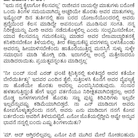
"ಇದು ನನ್ನ ಕೈಲಾಗೋ ಕೆಲಸವಲ್ಲ" ರಾಜೀವನ ಬಾಯಲ್ಲೀ ಮಾತುಗಳು ಬರೋಕೆ
ಒಂದು ತಿಂಗಳ ಸಮಯವಾಗಿದ್ದು ಅಚ್ಚರಿಯೇ ಹೊರತು ಅವರ ಮಾತುಗಳಲ್ಲ.
ಇಷ್ಟೊಂದ್ ದಿನ ತುರ್ತಿನಲ್ಲಿ ಹಣ ಬರದ ಯೋಜನೆಯೊಂದರಲ್ಲಿ ಅವರು
ಶ್ರದ್ಧೆಯಿಂದ ಕೆಲಸ ಮಾಡಿದ್ದೇ ಅಪನಂಬುಗೆ ಮೂಡಿಸುವ ಸಂಗತಿ. ನನ್ನ
ನಿರೀಕ್ಷೆಯನ್ನು ಮೀರಿ ಅವರು ನಡೆದುಕೊಳ್ಳಲಿಲ್ಲ ಎಂದು ಸಂಭ್ರಮಿಸಬೇಕೋ,
ಯಾವ ಕೆಲಸವನ್ನೂ ಗಮನಕೊಟ್ಟು ಮಾಡದ ಅವರ ಬೇಜವಾಬ್ದಾರಿತನಕ್ಕೆ
ಕನಿಕರಿಸಬೇಕೋ ತಿಳಿಯಲಿಲ್ಲ. ತೀರ ಕೆಟ್ಟಾನುಕೆಟ್ಟ ಪದಗಳನ್ನು ಬಳಸಿಕೊಂಡು
ಅವರನ್ನು ಹೀಯಾಳಿಸಬೇಕೆಂದು ಹಾತೊರೆಯುತ್ತಿದ್ದ ಮನಸ್ಸಿಗೆ ಸುಳ್ಳು ಸುಳ್ಳೇ
ಸಮಾಧಾನ ಮಾಡಿ 'ಹೋಗ್ಲಿ ಬಿಡಿ. ಇದಾಗಲಿಲ್ಲ ಅಂದ್ರೆ ಮತ್ತೇನಾದರೂ
ಮಾಡಿದರಾಯಿತು. ಪ್ರಯತ್ನವನ್ನಂತೂ ಮಾಡಿದ್ರಲ್ಲ'
“ನೀ ಬಂದ್ ಸಂಜೆ ಎರಡ್ ಘಂಟೆ ಕ್ಲಿನಿಕ್ಕಿನಲ್ಲಿ ಕುಳಿತಿದ್ದರೆ ಅದರ ಕತೆಯೇ
ಬೇರೆಯಿರ್ತಿತ್ತು" ಇದವರ ಎಂದಿನ ಶೈಲಿ, ಸುತ್ತಿಬಳಸಿ ಕೊನೆಗೆ ಅವರ ವೈಫಲ್ಯಕ್ಕೆ
ನಾ ಹೊಣೆಯೇ ಹೊರತು ಅವರಲ್ಲ ಎಂದನ್ನಿಸಿಬಿಡುವುದು. ಸಂಸಾರ
ಹಳತಾಗುತ್ತಿದ್ದಂತೆ ಹೇಗೆ ಇಬ್ಬರ ವರ್ತನೆಯೂ ನಿರೀಕ್ಷಿತವಾಗಿಬಿಡ್ತದಲ್ಲ. ಆದರೆ
ದೊಡ್ಡ ಜಗಳಗಳಾಗಬೇಕೆ ಹೊರತು ಸಣ್ಣ ಪುಟ್ಟ ಕಿರಿಪಿರಿಗಳು ಇಲ್ಲವೇ
ಇಲ್ಲವೆನ್ನುವಷ್ಟು ಕಡಿಮೆಯಾಗಿಬಿಡ್ತದೆ. ನಾ ಏನ್ ಮಾಡಿದಾಗ ಅವರು
ಕೋಪಗೊಳ್ಳುತ್ತಾರೆಂದು ನನಗೆ, ಅವರು ಏನು ಮಾಡಿದಾಗ ನನಗೆ ಕೋಪ
ಬರ್ತದೆಂದು ಅವರಿಗೆ ತಿಳಿದುಬಿಟ್ಟಿದೆ. ಏನೋ ಜೊತೆಯಲ್ಲಿದ್ದೀವಿ ಅಷ್ಟೇ ಅನ್ನುವ
ಭಾವನೆ ನನ್ನಲ್ಲಿ ಬಂದು ಎಷ್ಟು ತಿಂಗಳಾಯಿತು?
'ಮ್. ಅದ್ ಆಗ್ತಿರಲಿಲ್ಲವಲ್ಲ. ಏನೋ ಪಿಜಿ ಮುಗಿದ ಮೇಲೆ ನೋಡಬಹುದು