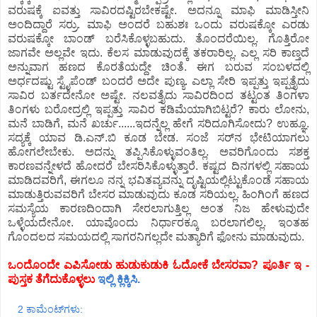
ವರುಷಕ್ಕೆ ಐವತ್ತು ಸಾವಿರದಷ್ಟಿರಬೇಕಷ್ಟೇ. ಅದನ್ನೂ ಮಾಫಿ ಮಾಡಿಸ್ತೀನಿ
ಅಂದಿದ್ದಾರೆ ಸರ್ರು. ಮಾಫಿ ಅಂದರೆ ಬಹುಶಃ ಒಂದು ವರುಷಕ್ಕೋ ಎರಡು
ವರುಷಕ್ಕೋ ಬಾಂಡ್ ಬರೆಸಿಕೊಳ್ಳಬಹುದು. ತೊಂದರೆಯಿಲ್ಲ. ಗೊತ್ತಿರೋ
ಜಾಗವೇ ಅಲ್ಲವೇ ಇದು. ಕೆಲಸ ಮಾಡುವುದಕ್ಕೆ ತಕರಾರಿಲ್ಲ. ಎಲ್ಲ ಸರಿ ಕಾಣ್ತದೆ
ಅನ್ನುವಾಗ ಹಣದ ಕೊರತೆಯದ್ದೇ ಚಿಂತೆ. ಈಗ ಬರುವ ಸಂಬಳದಲ್ಲಿ
ಅರ್ಧದಷ್ಟು ಸ್ಟೈಪೆಂಡ್ ಬಂದರೆ ಅದೇ ಪುಣ್ಯ. ಎಲ್ಲಾ ಸೇರಿ ಇಪ್ಪತ್ತು ಇಪ್ಪತ್ತೈದು
ಸಾವಿರ ಬರ್ತದೇನೋ ಅಷ್ಟೇ. ನಲವತ್ತೈದು ಸಾವಿರದಿಂದ ತಟ್ಟಂತ ತಿಂಗಳಾ
ತಿಂಗಳು ಬರೋದ್ರಲ್ಲಿ ಇಪ್ಪತ್ತು ಸಾವಿರ ಕಡಿಮೆಯಾಗಿಬಿಟ್ಟರೆ? ಕಾರು ಲೋನು,
ಮನೆ ಬಾಡಿಗೆ, ಮನೆ ಖರ್ಚು......ಇದನ್ನೆಲ್ಲ ಹೇಗೆ ಸರಿದೂಗಿಸೋದು? ಉಹ್ಞೂ.
ಸದ್ಯಕ್ಕೆ ಯಾವ ಡಿ.ಎನ್.ಬಿ ಕೂಡ ಬೇಡ. ಸಂಜೆ ಸರ್‍‍ನ ಭೇಟಿಯಾಗಲು
ಹೋಗಲೇಬೇಕು. ಅದನ್ನು ತಪ್ಪಿಸಿಕೊಳ್ಳುವಂತಿಲ್ಲ. ಅವರಿಗೊಂದು ಸಶಕ್ತ
ಕಾರಣವನ್ನೇಳದೆ ಹೋದರೆ ಬೇಸರಿಸಿಕೊಳ್ಳುತ್ತಾರೆ. ಕಷ್ಟದ ದಿನಗಳಲ್ಲಿ ಸಹಾಯ
ಮಾಡಿದವರಿಗೆ, ಈಗಲೂ ನನ್ನ ಭವಿತವ್ಯವನ್ನು ದೃಷ್ಟಿಯಲ್ಲಿಟ್ಟುಕೊಂಡೆ ಸಹಾಯ
ಮಾಡುತ್ತಿರುವವರಿಗೆ ಬೇಸರ ಮಾಡುವುದು ಕೂಡ ಸರಿಯಲ್ಲ. ಹಿಂಗಿಂಗೆ ಹಣದ
ಸಮಸ್ಯೆಯ ಕಾರಣದಿಂದಾಗಿ ಸೇರಲಾಗುತ್ತಿಲ್ಲ ಅಂತ ನಿಜ ಹೇಳುವುದೇ
ಒಳ್ಳೆಯದೇನೋ. ಯಾವೊಂದು ನಿರ್ಧಾರಕ್ಕೂ ಬರಲಾಗಲಿಲ್ಲ. ಇಂತಹ
ಗೊಂದಲದ ಸಮಯದಲ್ಲಿ ಸಾಗರನಿಗಲ್ಲದೇ ಮತ್ಯಾರಿಗೆ ಫೋನು ಮಾಡುವುದು.
ಒಂದೊಂದೇ ಎಪಿಸೋಡು ಹುಡುಕುಡುಕಿ ಓದೋಕೆ ಬೇಸರವಾ? ಪೂರ್ತಿ ಇ -
ಪುಸ್ತಕ ತೆಗೆದುಕೊಳ್ಳಲು
ಇಲ್ಲಿ ಕ್ಲಿಕ್ಕಿಸಿ.
2 ಕಾಮೆಂಟ್‌ಗಳು: