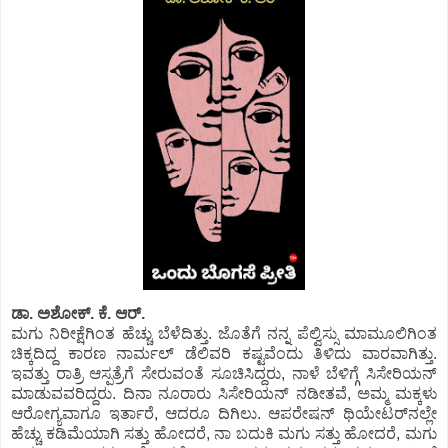
ಡಾ. ಅಶೋಕ್.‌ ಕೆ. ಆರ್.‌
ಮಗು ನಿರೀಕ್ಷೆಗಿಂತ ಹೆಚ್ಚು ಬೆಳೆದಿತ್ತು. ಜೊತೆಗೆ ನನ್ನ ಪೆಲ್ವಿಸ್ಸು ಮಾಮೂಲಿಗಿಂತ
ಚಿಕ್ಕದಿದ್ದ ಕಾರಣ ನಾರ್ಮಲ್‌ ಡೆಲಿವರಿ ಕಷ್ಟವೆಂದು ತಿಳಿದು ವಾರವಾಗಿತ್ತು.
ಇವತ್ತು ರಾತ್ರಿ ಆಸ್ಪತ್ರೆಗೆ ಸೇರುವಂತೆ ಸೂಚಿಸಿದ್ದರು, ನಾಳೆ ಬೆಳಿಗ್ಗೆ ಸಿಸೇರಿಯನ್‌
ಮಾಡುವವರಿದ್ದರು. ದಿನಾ ನೂರಾರು ಸಿಸೇರಿಯನ್‌ ನಡೀತವೆ, ಅಮ್ಮ ಮಕ್ಕಳು
ಆರೋಗ್ಯವಾಗೂ ಇರ್ತಾರೆ, ಆದರೂ ದಿಗಿಲು. ಆಪರೇಷನ್‌ ಥಿಯೇಟರ್‌ನಲ್ಲೇ
ಹೆಚ್ಚು ಕಡಿಮೆಯಾಗಿ ಸತ್ತು ಹೋದರೆ, ನಾ ಬದುಕಿ ಮಗು ಸತ್ತು ಹೋದರೆ, ಮಗು