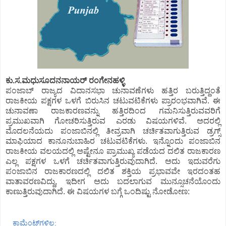
ಕು.ಸ.ಮಧುಸೂದನನಾಯರ್ ರಂಗೇನಹಳ್ಳಿ
ಪಂಜಾಬ್ ರಾಜ್ಯದ ವಿದಾನಸಭಾ ಚುನಾವಣೆಗಳು ಹತ್ತಿರ ಬರುತ್ತಿದ್ದಂತೆ
ರಾಜಕೀಯ ಪಕ್ಷಗಳ ಒಳಗೆ ಬಿರುಸಿನ ಚಟುವಟಿಕೆಗಳು ಪ್ರಾರಂಭವಾಗಿವೆ. ಈ
ಚುನಾವಣಾ ರಾಜಕಾರಣವನ್ನು ಹತ್ತಿರದಿಂದ ಗಮನಿಸುತ್ತಿರುವವರಿಗೆ
ಪ್ರಮುಖವಾಗಿ ಗೋಚರಿಸುತ್ತಿರುವ ಎರಡು ವಿಷಯಗಳಿವೆ. ಅದರಲ್ಲಿ
ಮೊದಲನೆಯದು ಪಂಜಾಬಿನಲ್ಲಿ ತೀವ್ರವಾಗಿ ಚರ್ಚಿತವಾಗುತ್ತಿರುವ ಡ್ರಗ್ಸ್
ಮಾಫಿಯಾದ ಕಾನೂನುಬಾಹಿರ ಚಟುವಟಿಕೆಗಳು. ಇನ್ನೊಂದು ಪಂಜಾಬಿನ
ರಾಜಕೀಯ ವಲಯದಲ್ಲಿ ಅಷ್ಟೇನೂ ಪ್ರಾಮುಖ್ಯ ಪಡೆಯದ ದಲಿತ ರಾಜಕಾರಣ
ಎಲ್ಲ ಪಕ್ಷಗಳ ಒಳಗೆ ಚರ್ಚಿತವಾಗುತ್ತಿರುವುದಾಗಿದೆ. ಅದು ಇದುವರೆಗು
ಪಂಜಾಬಿನ ರಾಜಕಾರಣದಲ್ಲಿ ದಲಿತ ಶಕ್ತಿಯ ಪ್ರಭಾವವೇ ಇರದಂತಹ
ವಾತಾವರಣವಿದ್ದು, ಇದೀಗ ಅದು ಬದಲಾಗುವ ಮುನ್ಸೂಚನೆಯೊಂದು
ಕಾಣುತ್ತಿರುವುದಾಗಿದೆ. ಈ ವಿಷಯಗಳ ಬಗ್ಗೆ ಒಂದಿಷ್ಟು ನೋಡೋಣ:
ಕಾಮೆಂಟ್‌ಗಳಿಲ್ಲ: