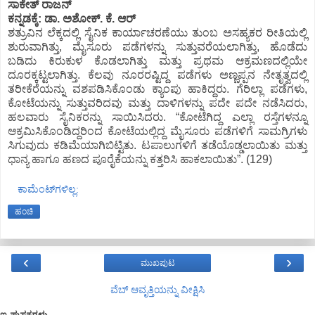
ಸಾಕೇತ್ ರಾಜನ್
ಕನ್ನಡಕ್ಕೆ: ಡಾ. ಅಶೋಕ್. ಕೆ. ಆರ್
ಶತ್ರುವಿನ ಲೆಕ್ಕದಲ್ಲಿ ಸೈನಿಕ ಕಾರ್ಯಾಚರಣೆಯು ತುಂಬ ಅಸಹ್ಯಕರ ರೀತಿಯಲ್ಲಿ
ಶುರುವಾಗಿತ್ತು, ಮೈಸೂರು ಪಡೆಗಳನ್ನು ಸುತ್ತುವರೆಯಲಾಗಿತ್ತು, ಹೊಡೆದು
ಬಡಿದು ಕಿರುಕುಳ ಕೊಡಲಾಗಿತ್ತು ಮತ್ತು ಪ್ರಥಮ ಆಕ್ರಮಣದಲ್ಲಿಯೇ
ದೂರಕ್ಕಟ್ಟಲಾಗಿತ್ತು. ಕೆಲವು ನೂರರಷ್ಟಿದ್ದ ಪಡೆಗಳು ಅಣ್ಣಪ್ಪನ ನೇತೃತ್ವದಲ್ಲಿ
ತರೀಕೆರೆಯನ್ನು ವಶಪಡಿಸಿಕೊಂಡು ಕ್ಯಾಂಪು ಹಾಕಿದ್ದರು. ಗೆರಿಲ್ಲಾ ಪಡೆಗಳು,
ಕೋಟೆಯನ್ನು ಸುತ್ತುವರಿದವು ಮತ್ತು ದಾಳಿಗಳನ್ನು ಪದೇ ಪದೇ ನಡೆಸಿದರು,
ಹಲವಾರು ಸೈನಿಕರನ್ನು ಸಾಯಿಸಿದರು. “ಕೋಟೆಗಿದ್ದ ಎಲ್ಲಾ ರಸ್ತೆಗಳನ್ನೂ
ಆಕ್ರಮಿಸಿಕೊಂಡಿದ್ದರಿಂದ ಕೋಟೆಯಲ್ಲಿದ್ದ ಮೈಸೂರು ಪಡೆಗಳಿಗೆ ಸಾಮಗ್ರಿಗಳು
ಸಿಗುವುದು ಕಡಿಮೆಯಾಗಿಬಿಟ್ಟಿತು. ಟಪಾಲುಗಳಿಗೆ ತಡೆಯೊಡ್ಡಲಾಯಿತು ಮತ್ತು
ಧಾನ್ಯ ಹಾಗೂ ಹಣದ ಪೂರೈಕೆಯನ್ನು ಕತ್ತರಿಸಿ ಹಾಕಲಾಯಿತು”. (129)
ಕಾಮೆಂಟ್‌ಗಳಿಲ್ಲ:
ಹಂಚಿ
‹
›
ಮುಖಪುಟ
ವೆಬ್‌ ಆವೃತ್ತಿಯನ್ನು ವೀಕ್ಷಿಸಿ