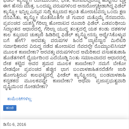
ಫಿಡೆಲ್ ಕ್ಯಾಸ್ಟ್ರೋ! ರೋಮಾಂಚನ, ಭೀತಿ, ಕೋಪವೆಲ್ಲವನ್ನೂ ಹುಟ್ಟಿಸಿದ ವ್ಯಕ್ತಿ
ಈಗ ಹೆಸರು ಮಾತ್ರ. ಒಂದಷ್ಟು ವರುಷಗಳಿಂದ ಅನಾರೋಗ್ಯಕ್ಕೀಡಾಗಿದ್ದ ಫಿಡೆಲ್
ಕ್ಯಾಸ್ಟ್ರೋ ಇನ್ನಿಲ್ಲ ಎನ್ನುವ ಸುದ್ದಿ ಕ್ಯೂಬಾದ ಕ್ರಾಂತಿ ಹೋರಾಟವನ್ನು ಒಂದು ಕ್ಷಣ
ನೆನಪಿಸಿತು, ಕ್ಯಾಸ್ಟ್ರೋ ಜೊತೆಜೊತೆಗೇ ಚೆ ಗುವಾರ ಮತ್ತೊಮ್ಮೆ ನೆನಪಾದರು.
ಪ್ರಪಂಚದ ಯಶಸ್ವಿ ಗೆರಿಲ್ಲಾ ಹೋರಾಟದ ರೂವಾರಿ ಫಿಡೆಲ್. ಎಡಪಂಥೀಯ
ಸಿದ್ಧಾಂತದ ಆಧಾರದಲ್ಲಿ, ಗೆರಿಲ್ಲಾ ಯುದ್ಧ ತಂತ್ರದಲ್ಲಿ ಯಶ ಕಂಡು ದಶಕಗಳ
ಕಾಲ ಕ್ಯೂಬಾದ ಚುಕ್ಕಾಣಿ ಹಿಡಿದಿದ್ದ ಫಿಡೆಲ್ ಕ್ಯಾಸ್ಟ್ರೋನನ್ನು ಅರ್ಥೈಸಿಕೊಳ್ಳುವ
ಬಗೆ ಹೇಗೆ? ಅರವತ್ತು ವರುಷಗಳ ಹಿಂದೆ ಬ್ಯಾಟಿಸ್ಟಾನ ಮಿಲಿಟರಿ
ಸರ್ವಾಧಿಕಾರದ ವಿರುದ್ಧ ನಡೆದ ಹೋರಾಟದ ನೆವದಲ್ಲೇ ರೊಮ್ಯಾಂಟಿಸಿಸಮ್
ಮೂಲಕ ಕಾಣಬೇಕಾ? ಅರವತ್ತು ವರುಷಗಳಿಂದ ಅಮೆರಿಕಾದ ವಸಾಹತುಶಾಹಿ
ಹೊಡೆತಗಳಿಗೆ ಧೈರ್ಯದಿಂದ ಎದೆಯೊಡ್ಡಿ ನಿಂತು ಸಮಾಜವಾದದ ಆಧಾರದಲ್ಲಿ
ದೇಶ ಕಟ್ಟಿದ ಅವರ ಶ್ರಮದ ಮೂಲಕ ಕಾಣಬೇಕಾ? ನಮಗೆ ಬೇಕೋ
ಬೇಡವೋ ಪ್ರಪಂಚದ ಹೆಚ್ಚಿನ ಭಾಗ ಬಂವಾಳಶಾಹಿತನದೆಡೆಗೇ ಜಾರಿ
ಹೋಗುತ್ತಿರುವ ಕಾಲಘಟ್ಟದಲ್ಲಿ ಫೀಡೆಲ್ ಕ್ಯಾಸ್ಟ್ರೋನನ್ನು ಬಂಡವಾಳಶಾಹಿ
ಕನ್ನಡಕದ ಮೂಲಕವಷ್ಟೇ ಕಾಣಬೇಕಾ? ಅಥವಾ ಪ್ರಜಾಪ್ರಭುತ್ವವಾದಿ
ದೃಷ್ಟಿಯಿಂದ ನೋಡಬೇಕಾ?
ಕಾಮೆಂಟ್‌ಗಳಿಲ್ಲ:
ಹಂಚಿ
ಡಿಸೆಂ 6, 2016