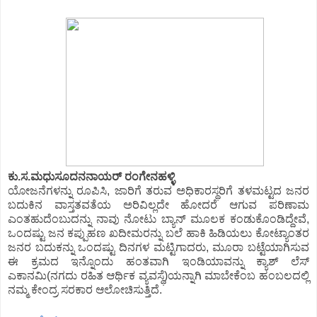
ಕು.ಸ.ಮಧುಸೂದನನಾಯರ್ ರಂಗೇನಹಳ್ಳಿ
ಯೋಜನೆಗಳನ್ನು ರೂಪಿಸಿ, ಜಾರಿಗೆ ತರುವ ಅಧಿಕಾರಸ್ಥರಿಗೆ ತಳಮಟ್ಟದ ಜನರ
ಬದುಕಿನ ವಾಸ್ತತವತೆಯ ಅರಿವಿಲ್ಲದೇ ಹೋದರೆ ಆಗುವ ಪರಿಣಾಮ
ಎಂತಹುದೆಂಬುದನ್ನು ನಾವು ನೋಟು ಬ್ಯಾನ್ ಮೂಲಕ ಕಂಡುಕೊಂಡಿದ್ದೇವೆ,
ಒಂದಷ್ಟು ಜನ ಕಪ್ಪುಹಣ ಖದೀಮರನ್ನು ಬಲೆ ಹಾಕಿ ಹಿಡಿಯಲು ಕೋಟ್ಯಾಂತರ
ಜನರ ಬದುಕನ್ನು ಒಂದಷ್ಟು ದಿನಗಳ ಮಟ್ಟಿಗಾದರು, ಮೂರಾ ಬಟ್ಟೆಯಾಗಿಸುವ
ಈ ಕ್ರಮದ ಇನ್ನೊಂದು ಹಂತವಾಗಿ ಇಂಡಿಯಾವನ್ನು ಕ್ಯಾಶ್ ಲೆಸ್
ಎಕಾನಮಿ(ನಗದು ರಹಿತ ಆರ್ಥಿಕ ವ್ಯವಸ್ಥೆ)ಯನ್ನಾಗಿ ಮಾಬೇಕೆಂಬ ಹಂಬಲದಲ್ಲಿ
ನಮ್ಮ ಕೇಂದ್ರ ಸರಕಾರ ಆಲೋಚಿಸುತ್ತಿದೆ.