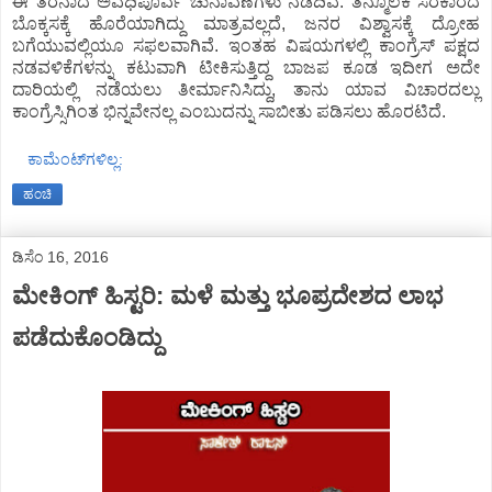
ಈ ತೆರನಾದ ಅವಧಿಪೂರ್ವ ಚುನಾವಣೆಗಳು ನಡೆದಿವೆ. ತನ್ಮೂಲಕ ಸರಕಾರದ
ಬೊಕ್ಕಸಕ್ಕೆ ಹೊರೆಯಾಗಿದ್ದು ಮಾತ್ರವಲ್ಲದೆ, ಜನರ ವಿಶ್ವಾಸಕ್ಕೆ ದ್ರೋಹ
ಬಗೆಯುವಲ್ಲಿಯೂ ಸಫಲವಾಗಿವೆ. ಇಂತಹ ವಿಷಯಗಳಲ್ಲಿ ಕಾಂಗ್ರೆಸ್ ಪಕ್ಷದ
ನಡವಳಿಕೆಗಳನ್ನು ಕಟುವಾಗಿ ಟೀಕಿಸುತ್ತಿದ್ದ ಬಾಜಪ ಕೂಡ ಇದೀಗ ಅದೇ
ದಾರಿಯಲ್ಲಿ ನಡೆಯಲು ತೀರ್ಮಾನಿಸಿದ್ದು, ತಾನು ಯಾವ ವಿಚಾರದಲ್ಲು
ಕಾಂಗ್ರೆಸ್ಸಿಗಿಂತ ಭಿನ್ನವೇನಲ್ಲ ಎಂಬುದನ್ನು ಸಾಬೀತು ಪಡಿಸಲು ಹೊರಟಿದೆ.
ಕಾಮೆಂಟ್‌ಗಳಿಲ್ಲ:
ಹಂಚಿ
ಡಿಸೆಂ 16, 2016
ಮೇಕಿಂಗ್ ಹಿಸ್ಟರಿ: ಮಳೆ ಮತ್ತು ಭೂಪ್ರದೇಶದ ಲಾಭ
ಪಡೆದುಕೊಂಡಿದ್ದು