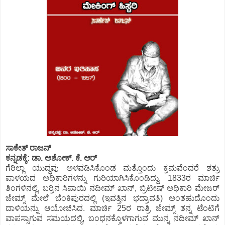
ಸಾಕೇತ್ ರಾಜನ್
ಕನ್ನಡಕ್ಕೆ: ಡಾ. ಅಶೋಕ್. ಕೆ. ಆರ್
ಗೆರಿಲ್ಲಾ ಯುದ್ಧವು ಅಳವಡಿಸಿಕೊಂಡ ಮತ್ತೊಂದು ಕ್ರಮವೆಂದರೆ ಶತ್ರು
ಪಾಳಯದ ಅಧಿಕಾರಿಗಳನ್ನು ಗುರಿಯಾಗಿಸಿಕೊಂಡಿದ್ದು. 1833ರ ಮಾರ್ಚಿ
ತಿಂಗಳಿನಲ್ಲಿ, ಬರ್ರಿನ ಸಿಪಾಯಿ ನದೀಮ್ ಖಾನ್, ಬ್ರಿಟೀಷ್ ಅಧಿಕಾರಿ ಮೇಜರ್
ಜೇಮ್ಸ್ ಮೇಲೆ ಬೆಂಕಿಪುರದಲ್ಲಿ (ಇವತ್ತಿನ ಭದ್ರಾವತಿ) ಅಂತಹುದೊಂದು
ದಾಳಿಯನ್ನು ಆಯೋಜಿಸಿದ. ಮಾರ್ಚಿ 25ರ ರಾತ್ರಿ ಜೇಮ್ಸ್ ತನ್ನ ಟೆಂಟಿಗೆ
ವಾಪಸ್ಸಾಗುವ ಸಮಯದಲ್ಲಿ, ಬಂಧನಕ್ಕೊಳಗಾಗುವ ಮುನ್ನ ನದೀಮ್ ಖಾನ್