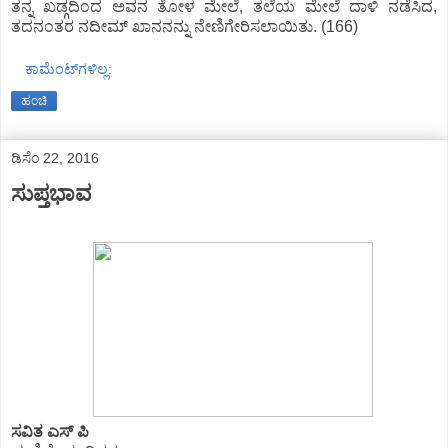
ತನ್ನ ಖಡ್ಗದಿಂದ ಅವನ ತೋಳ ಮೇಲೆ, ತಲೆಯ ಮೇಲೆ ದಾಳಿ ನಡೆಸಿದ,
ತದನಂತರ ನದೀಮ್ ಖಾನನನ್ನು ನೇಣಿಗೇರಿಸಲಾಯಿತು. (166)
ಕಾಮೆಂಟ್‌ಗಳಿಲ್ಲ:
ಹಂಚಿ
ಡಿಸೆಂ 22, 2016
ಸುಪ್ತಭಾವ
ಸವಿತ ಎಸ್ ಪಿ