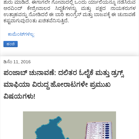
ಶುರು ಮಾಡಿದೆ. ಈಗಾಗಲೇ ಗೋವಾದಲ್ಲಿ ಒಂದು ರ್ಯಾಲಿಯನ್ನೂ ನಡೆಸಿರುವ
ಅರವಿಂದ್ ಕೇಜ್ರೀವಾಲರ ಸಿದ್ದತೆಗಳನ್ನು ಮತ್ತು ಪಕ್ಷದ ನಾಯಕರುಗಳ
ಉತ್ಸಾಹವನ್ನು ನೋಡಿದರೆ ಈ ಬಾರಿ ಕಾಂಗ್ರೆಸ್ ಮತ್ತು ಬಾಜಪಕ್ಕೆ ಈ ಚುನಾವಣೆ
ಕಷ್ಟವಾಗುವುದಂತು ಖಚಿತವೆನಿಸುತ್ತಿದೆ.
ಕಾಮೆಂಟ್‌ಗಳಿಲ್ಲ:
ಹಂಚಿ
ಡಿಸೆಂ 11, 2016
ಪಂಜಾಬ್ ಚುನಾವಣೆ: ದಲಿತರ ಓಲೈಕೆ ಮತ್ತು ಡ್ರಗ್ಸ್
ಮಾಫಿಯಾ ವಿರುದ್ದ ಹೋರಾಟಗಳೇ ಪ್ರಮುಖ
ವಿಷಯಗಳು!