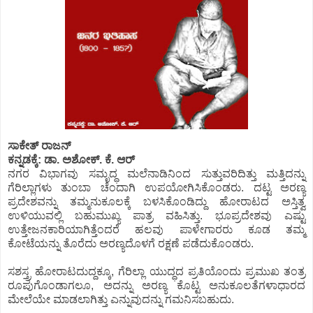
ಸಾಕೇತ್ ರಾಜನ್
ಕನ್ನಡಕ್ಕೆ: ಡಾ. ಅಶೋಕ್. ಕೆ. ಆರ್
ನಗರ ವಿಭಾಗವು ಸಮೃದ್ಧ ಮಲೆನಾಡಿನಿಂದ ಸುತ್ತುವರಿದಿತ್ತು ಮತ್ತಿದನ್ನು
ಗೆರಿಲ್ಲಾಗಳು ತುಂಬಾ ಚೆಂದಾಗಿ ಉಪಯೋಗಿಸಿಕೊಂಡರು. ದಟ್ಟ ಅರಣ್ಯ
ಪ್ರದೇಶವನ್ನು ತಮ್ಮನುಕೂಲಕ್ಕೆ ಬಳಸಿಕೊಂಡಿದ್ದು ಹೋರಾಟದ ಅಸ್ತಿತ್ವ
ಉಳಿಯುವಲ್ಲಿ ಬಹುಮುಖ್ಯ ಪಾತ್ರ ವಹಿಸಿತ್ತು. ಭೂಪ್ರದೇಶವು ಎಷ್ಟು
ಉತ್ತೇಜನಕಾರಿಯಾಗಿತ್ತೆಂದರೆ ಹಲವು ಪಾಳೇಗಾರರು ಕೂಡ ತಮ್ಮ
ಕೋಟೆಯನ್ನು ತೊರೆದು ಅರಣ್ಯದೊಳಗೆ ರಕ್ಷಣೆ ಪಡೆದುಕೊಂಡರು.
ಸಶಸ್ತ್ರ ಹೋರಾಟದುದ್ದಕ್ಕೂ, ಗೆರಿಲ್ಲಾ ಯುದ್ಧದ ಪ್ರತಿಯೊಂದು ಪ್ರಮುಖ ತಂತ್ರ
ರೂಪುಗೊಂಡಾಗಲೂ, ಅದನ್ನು ಅರಣ್ಯ ಕೊಟ್ಟ ಅನುಕೂಲತೆಗಳಾಧಾರದ
ಮೇಲೆಯೇ ಮಾಡಲಾಗಿತ್ತು ಎನ್ನುವುದನ್ನು ಗಮನಿಸಬಹುದು.