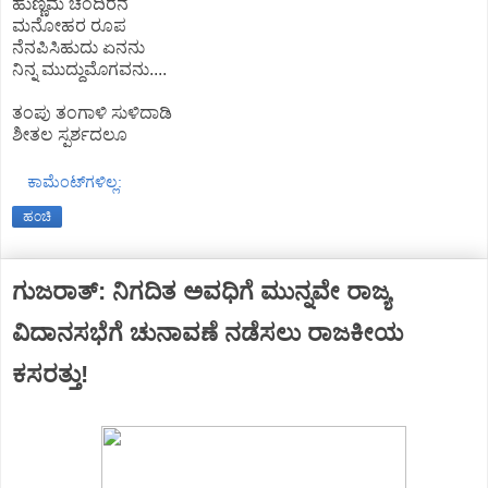
ಹುಣ್ಣಿಮೆ ಚಂದಿರನ
ಮನೋಹರ ರೂಪ
ನೆನಪಿಸಿಹುದು ಏನನು
ನಿನ್ನ ಮುದ್ದುಮೊಗವನು....
ತಂಪು ತಂಗಾಳಿ ಸುಳಿದಾಡಿ
ಶೀತಲ ಸ್ಪರ್ಶ‌ದಲೂ
ಕಾಮೆಂಟ್‌ಗಳಿಲ್ಲ:
ಹಂಚಿ
ಗುಜರಾತ್: ನಿಗದಿತ ಅವಧಿಗೆ ಮುನ್ನವೇ ರಾಜ್ಯ
ವಿದಾನಸಭೆಗೆ ಚುನಾವಣೆ ನಡೆಸಲು ರಾಜಕೀಯ
ಕಸರತ್ತು!