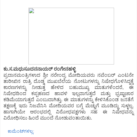
ಕು.ಸ.ಮಧುಸೂದನನಾಯರ್ ರಂಗೇನಹಳ್ಳಿ
ಪ್ರದಾನಮಂತ್ರಿಗಳಾದ ಶ್ರೀ ನರೇಂದ್ರ ಮೋದಿಯವರು ನವೆಂಬರ್ ಎಂಟನೇ
ತಾರೀಖಿನ ರಾತ್ರಿ ದೊಡ್ಡ ಮುಖಬೆಲೆಯ ನೋಟುಗಳನ್ನು ನಿಷೇಧಗೊಳಿಸಿದ್ದಕ್ಕೆ
ಕಾರಣಗಳನ್ನು ನೀಡುತ್ತ ಹೇಳಿದ ಬಹುಮುಖ್ಯ ಮಾತುಗಳೆಂದರೆ, ಈ
ನಿಷೇಧದಿಂದ ಕಪ್ಪಹಣದ ಹಾವಳಿ ಇಲ್ಲವಾಗುತ್ತದೆ ಮತ್ತು ಭ್ರಷ್ಟಾಚಾರ
ಕಡಿಮೆಯಾಗುತ್ತದೆ ಎಂಬುದಾಗಿತ್ತು. ಈ ಮಾತುಗಳನ್ನು ಕೇಳಿಸಿಕೊಂಡ ಜನತೆಗೆ
ತಕ್ಷಣಕ್ಕೆ ಇದು ನಿಜವೆನಿಸಿ ಮೋದಿಯವರ ಬಗ್ಗೆ ಮೆಚ್ಚುಗೆ ಮೂಡಿದ್ದು ಸುಳ್ಳಲ್ಲ.
ಹಾಗಾಗಿಯೇ ಆರಂಭದಲ್ಲಿ ವಿರೋಧಪಕ್ಷಗಳು ಸಹ ಈ ನಿಷೇಧವನ್ನು
ವಿರೋಧಿಸಲು ಹಿಂದೆ ಮುಂದೆ ನೋಡುವಂತಾಯಿತು.
ಕಾಮೆಂಟ್‌ಗಳಿಲ್ಲ: