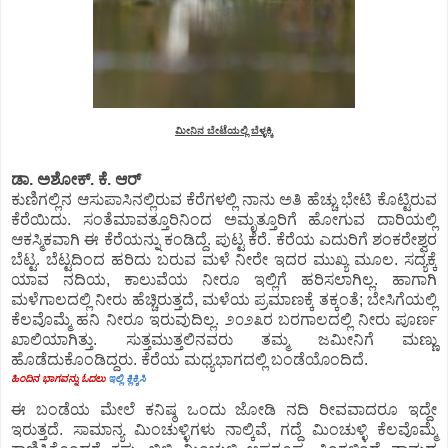
ಮೀನಿನ ಬೇಟೆಯಲ್ಲಿ ಬೆಳ್ಳಕ್ಕಿ
ಡಾ. ಅಶೋಕ್.‌ ಕೆ. ಆರ್
ಕುಣಿಗಲ್ಲಿನ ಆಸುಪಾಸಿನಲ್ಲಿರುವ ಕೆರೆಗಳಲ್ಲಿ ನಾನು ಅತಿ ಹೆಚ್ಚು ಭೇಟಿ ಕೊಟ್ಟಿರುವ
ಕೆರೆಯಿದು. ಸಂತೆಮಾವತ್ತೂರಿನಿಂದ ಅಮೃತ್ತೂರಿಗೆ ಹೋಗುವ ದಾರಿಯಲ್ಲಿ
ಆಕಸ್ಮಿಕವಾಗಿ ಈ ಕೆರೆಯನ್ನು ಕಂಡಿದ್ದೆ. ಪುಟ್ಟ ಕೆರೆ. ಕೆರೆಯ ಎದುರಿಗೆ ಶಂಕರೇಶ್ವರ
ಬೆಟ್ಟ. ಬೆಟ್ಟದಿಂದ ಹರಿದು ಬರುವ ಮಳೆ ನೀರೇ ಇದರ ಮುಖ್ಯ ಮೂಲ. ಸದ್ಯಕ್ಕೆ
ಯಾವ ನದಿಯ, ಕಾಲುವೆಯ ನೀರೂ ಇಲ್ಲಿಗೆ ಹರಿಸಲಾಗಿಲ್ಲ. ಹಾಗಾಗಿ
ಮಳೆಗಾಲದಲ್ಲಿ ನೀರು ಹೆಚ್ಚಿರುತ್ತದೆ, ಮಳೆಯ ಪ್ರಮಾಣಕ್ಕೆ ತಕ್ಕಂತೆ; ಬೇಸಿಗೆಯಲ್ಲಿ
ಕೆಲವೊಮ್ಮೆ ಹನಿ ನೀರೂ ಇರುವುದಿಲ್ಲ. ೨೦೨೩ರ ಬರಗಾಲದಲ್ಲಿ ನೀರು ಪೂರ್ಣ
ಖಾಲಿಯಾಗಿತ್ತು. ಸುತ್ತಮುತ್ತಲಿನವರು ತಮ್ಮ ಜಮೀನಿಗೆ ಮಣ್ಣು
ಹೊಡೆದುಕೊಂಡಿದ್ದರು. ಕೆರೆಯ ಮಧ್ಯಭಾಗದಲ್ಲಿ ಬಂಡೆಯೊಂದಿದೆ.
ಹಿಂದಿನ ಭಾಗವನ್ನು ಓದಲು
ಇಲ್ಲಿ ಕ್ಲಿಕ್ಕಿಸಿ
ಈ ಬಂಡೆಯ ಮೇಲೆ ಕನಿಷ್ಠ ಒಂದು ಜೋಡಿ ನದಿ ರೀವವಾದರೂ ಇದ್ದೇ
ಇರುತ್ತದೆ. ಸಾಮಾನ್ಯ ಮಿಂಚುಳ್ಳಿಗಳು ನಾಲ್ಕಿವೆ, ಗದ್ದೆ ಮಿಂಚುಳ್ಳಿ ಕೆಲವೊಮ್ಮೆ