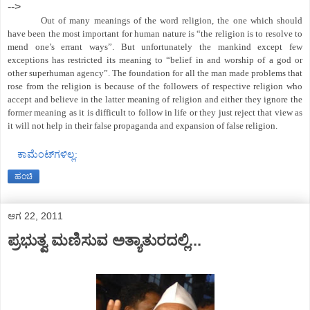
-->
Out of many meanings of the word religion, the one which should
have been the most important for human nature is “the religion is to resolve to
mend one’s errant ways”. But unfortunately the mankind except few
exceptions has restricted its meaning to “belief in and worship of a god or
other superhuman agency”. The foundation for all the man made problems that
rose from the religion is because of the followers of respective religion who
accept and believe in the latter meaning of religion and either they ignore the
former meaning as it is difficult to follow in life or they just reject that view as
it will not help in their false propaganda and expansion of false religion.
ಕಾಮೆಂಟ್‌ಗಳಿಲ್ಲ:
ಹಂಚಿ
ಆಗ 22, 2011
ಪ್ರಭುತ್ವ ಮಣಿಸುವ ಅತ್ಯಾತುರದಲ್ಲಿ...