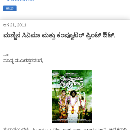
ಹಂಚಿ
ಆಗ 21, 2011
ಮಣ್ಣಿನ ಸಿನಿಮಾ ಮತ್ತು ಕಂಪ್ಯೂಟರ್ ಪ್ರಿಂಟ್ ಔಟ್.
-->
ಮಾನ್ಯ ಮುನಿರತ್ನರವರಿಗೆ,
ಶುಭಾಷಯಗಳು, karnataka film producers associationನ ಅಧ್ಯಕ್ಷರಾಗಿ