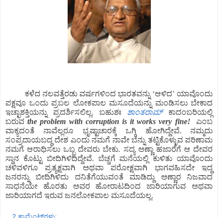
ಕಳೆದ ನಲವತ್ತೆರಡು ವರ್ಷಗಳಿಂದ ಭಾರತವನ್ನು ‘ಆಳಿದ’ ಯಾವೊಂದು
ಪಕ್ಷವೂ ಒಂದು ಪ್ರಬಲ ಲೋಕಪಾಲ ಮಸೂದೆಯನ್ನು ಮಂಡಿಸಲು ಬೇಕಾದ
ಇಚ್ಛಾಶಕ್ತಿಯನ್ನು ಪ್ರದರ್ಶಿಸಲಿಲ್ಲ. ಬಹುಶಃ
ಶಾಂತರಾಮ್
ಕಾದಂಬರಿಯಲ್ಲಿ
ಬರುವ
the problem with corruption is it works very fine!
ಎಂಬ
ವಾಕ್ಯದಂತೆ ನಾವೆಲ್ಲರೂ ಭೃಷ್ಟಾಚಾರಕ್ಕೆ ಒಗ್ಗಿ ಹೋಗಿದ್ದೇವೆ. ನಮ್ಮದು
ಸಂಪ್ರದಾಯಬದ್ಧ ದೇಶ ಎಂದು ನಮಗೆ ನಾವೇ ಬೆನ್ನು ತಟ್ಟಿಕೊಳ್ಳುವ ಪರಿಣಾಮ
ನಮಗೆ ಆರಾಧಿಸಲು ಒಬ್ಬ ದೇವರು ಬೇಕು. ಸದ್ಯ ಅಣ್ಣಾ ಹಜಾರೆಗೆ ಆ ದೇವರ
ಸ್ಥಾನ ಕೊಟ್ಟು ಬೀದಿಗಿಳಿದಿದ್ದೇವೆ. ಬೆಚ್ಚಗೆ ಮನೆಯಲ್ಲಿ ಕುಳಿತು ಯಾವೊಂದು
ಚಳಿವಳಿಗೂ ಪ್ರತ್ಯಕ್ಷವಾಗಿ ಅಥವಾ ಪರೋಕ್ಷವಾಗಿ ಭಾಗವಹಿಸದೇ ಇದ್ದ
ಜನರನ್ನು ಬೀದಿಗಿಳಿದು ದನಿತೆಗೆಯುವಂತೆ ಮಾಡಿದ್ದು ಅಣ್ಣಾರ ನಿಜವಾದ
ಸಾಧನೆಯೇ ಹೊರತು ಅವರ ಹೋರಾಟದಿಂದ ಜಾರಿಯಾಗುವ ಅಥವಾ
ಜಾರಿಯಾಗದೆ ಇರುವ ಜನಲೋಕಪಾಲ ಮಸೂದೆಯಲ್ಲ.
2 ಕಾಮೆಂಟ್‌ಗಳು: