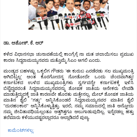
ಡಾ. ಅಶೋಕ್.‌ ಕೆ. ಆರ್
ಕಳೆದ ವಿಧಾನಸಭಾ ಚುನಾವಣೆಯಲ್ಲಿ ಕಾಂಗ್ರೆಸ್ಗೆ ನಾ ಮತ‌ ಚಲಾಯಿಸಲು ಪ್ರಮುಖ 
ಕಾರಣ ಸಿದ್ಧರಾಮಯ್ಯನವರು ಮತ್ತೊಮ್ಮೆ ಸಿಎಂ ಆಗಲಿ ಎಂದು.
ಮಂಡ್ಯದ ಬಹಳಷ್ಟು ಒಕ್ಕಲಿಗ ಗೌಡರು 'ಈ ಕುರುಬ ಎರಡೆರಡು ಸಲ ಮುಖ್ಯಮಂತ್ರಿ 
ಆಗಿಬಿಟ್ನಲ್ಲ' ಅಂತ ಕೊರಗೋದನ್ನ ನೋಡೋದೇ ಒಂದು ಚೆಂದವಾಗಿತ್ತು! 
ಕರ್ನಾಟಕದ ಉಳಿದ ಮುಖ್ಯಮಂತ್ರಿಗಳು ಸ್ವರ್ಗವನ್ನೇ ಕರ್ನಾಟಕಕ್ಕೆ ಇಳಿಸಿ 
ಬಿಟ್ಟಿದ್ದವರಂತೆ ಸಿದ್ಧರಾಮಯ್ಯನವರನ್ನು ಶೋಷಕ ಜಾತಿಯ ಅನೇಕರು ಲೇವಡಿ 
ಮಾಡುತ್ತಿದ್ದುದಕ್ಕೆ ಜಾತಿ ಕಾರಣವೇ ಹೊರತು ಮತ್ತೇನಲ್ಲ. ಮೇಲ್ ಶೋಷಕ ಜಾತಿಯ 
ಮಾತಿನ ಶೈಲಿ "ಗತ್ತು" ಅನ್ನಿಸಿಕೊಂಡರೆ ಸಿದ್ಧರಾಮಯ್ಯನವರ ಮಾತಿನ ಶೈಲಿ 
"ದುರಹಂಕಾರ" ಅನ್ನಿಸಿಕೊಳ್ಳುತ್ತಿತ್ತು. ಇರಲಿ, ನಮ್ಮ ಸಮಾಜದಲ್ಲಿ ಜಾತಿ ಅನ್ನೋದು 
ನಮ್ಮ ಜೀವಿತಾವಧಿಯಲ್ಲಂತೂ ಅತ್ತಗಿತ್ತಗೂ ಅಲುಗಾಡುವುದಿಲ್ಲ. ಇನ್ನೆರಡಲ್ಲ ಹತ್ತು 
ತಲೆಮಾರು ಕಳೆಯುವಷ್ಟರಲ್ಲಾದರೂ ಅಲ್ಲಾಡಿದರೆ ಪುಣ್ಯ.
ಕಾಮೆಂಟ್‌ಗಳಿಲ್ಲ: