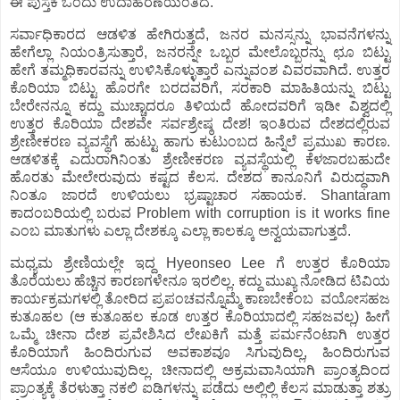
ಈ ಪುಸ್ತಕ ಒಂದು ಉದಾಹರಣೆಯಂತಿದೆ.
ಸರ್ವಾಧಿಕಾರದ ಆಡಳಿತ ಹೇಗಿರುತ್ತದೆ, ಜನರ ಮನಸ್ಸನ್ನು ಭಾವನೆಗಳನ್ನು
ಹೇಗೆಲ್ಲಾ ನಿಯಂತ್ರಿಸುತ್ತಾರೆ, ಜನರನ್ನೇ ಒಬ್ಬರ ಮೇಲೊಬ್ಬರನ್ನು ಛೂ ಬಿಟ್ಟು
ಹೇಗೆ ತಮ್ಮಧಿಕಾರವನ್ನು ಉಳಿಸಿಕೊಳ್ಳುತ್ತಾರೆ ಎನ್ನುವಂಶ ವಿವರವಾಗಿದೆ. ಉತ್ತರ
ಕೊರಿಯಾ ಬಿಟ್ಟು ಹೊರಗೇ ಬರದವರಿಗೆ, ಸರಕಾರಿ ಮಾಹಿತಿಯನ್ನು ಬಿಟ್ಟು
ಬೇರೇನನ್ನೂ ಕದ್ದು ಮುಚ್ಚಾದರೂ ತಿಳಿಯದೆ ಹೋದವರಿಗೆ ಇಡೀ ವಿಶ್ವದಲ್ಲಿ
ಉತ್ತರ ಕೊರಿಯಾ ದೇಶವೇ ಸರ್ವಶ್ರೇಷ್ಠ ದೇಶ! ಇಂತಿರುವ ದೇಶದಲ್ಲಿರುವ
ಶ್ರೇಣೀಕರಣ ವ್ಯವಸ್ಥೆಗೆ ಹುಟ್ಟು ಹಾಗು ಕುಟುಂಬದ ಹಿನ್ನೆಲೆ ಪ್ರಮುಖ ಕಾರಣ.
ಆಡಳಿತಕ್ಕೆ ಎದುರಾಗಿನಿಂತು ಶ್ರೇಣೀಕರಣ ವ್ಯವಸ್ಥೆಯಲ್ಲಿ ಕೆಳಜಾರಬಹುದೇ
ಹೊರತು ಮೇಲೇರುವುದು ಕಷ್ಟದ ಕೆಲಸ. ದೇಶದ ಕಾನೂನಿಗೆ ವಿರುದ್ಧವಾಗಿ
ನಿಂತೂ ಜಾರದೆ ಉಳಿಯಲು ಭ್ರಷ್ಟಾಚಾರ ಸಹಾಯಕ. Shantaram
ಕಾದಂಬರಿಯಲ್ಲಿ ಬರುವ Problem with corruption is it works fine
ಎಂಬ ಮಾತುಗಳು ಎಲ್ಲಾ ದೇಶಕ್ಕೂ ಎಲ್ಲಾ ಕಾಲಕ್ಕೂ ಅನ್ವಯವಾಗುತ್ತದೆ.
ಮಧ್ಯಮ ಶ್ರೇಣಿಯಲ್ಲೇ ಇದ್ದ Hyeonseo Lee ಗೆ ಉತ್ತರ ಕೊರಿಯಾ
ತೊರೆಯಲು ಹೆಚ್ಚಿನ ಕಾರಣಗಳೇನೂ ಇರಲಿಲ್ಲ. ಕದ್ದು ಮುಖ್ಯ ನೋಡಿದ ಟಿವಿಯ
ಕಾರ್ಯಕ್ರಮಗಳಲ್ಲಿ ತೋರಿದ ಪ್ರಪಂಚವನ್ನೊಮ್ಮೆ ಕಾಣಬೇಕೆಂಬ ವಯೋಸಹಜ
ಕುತೂಹಲ (ಆ ಕುತೂಹಲ ಕೂಡ ಉತ್ತರ ಕೊರಿಯಾದಲ್ಲಿ ಸಹಜವಲ್ಲ) ಹೀಗೆ
ಒಮ್ಮೆ ಚೀನಾ ದೇಶ ಪ್ರವೇಶಿಸಿದ ಲೇಖಕಿಗೆ ಮತ್ತೆ ಪರ್ಮನೆಂಟಾಗಿ ಉತ್ತರ
ಕೊರಿಯಾಗೆ ಹಿಂದಿರುಗುವ ಅವಕಾಶವೂ ಸಿಗುವುದಿಲ್ಲ, ಹಿಂದಿರುಗುವ
ಆಸೆಯೂ ಉಳಿಯುವುದಿಲ್ಲ. ಚೀನಾದಲ್ಲಿ ಅಕ್ರಮವಾಸಿಯಾಗಿ ಪ್ರಾಂತ್ಯದಿಂದ
ಪ್ರಾಂತ್ಯಕ್ಕೆ ತೆರಳುತ್ತಾ ನಕಲಿ ಐಡಿಗಳನ್ನು ಪಡೆದು ಅಲ್ಲಿಲ್ಲಿ ಕೆಲಸ ಮಾಡುತ್ತಾ ಶತ್ರು