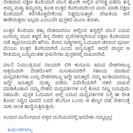
ದೇಶವಾದ ದಕ್ಷಿಣ ಕೊರಿಯಾಗೆ ವಲಸೆ ಹೋಗಿ ಅಲ್ಲಿನ ಪೌರತ್ವ ಪಡೆದು ತನ್ನ
ಅಮ್ಮ ಮತ್ತು ತಮ್ಮನನ್ನು ಕೂಡ ಉತ್ತರ ಕೊರಿಯಾದಿಂದ ಪಾರು ಮಾಡಿ ದಕ್ಷಿಣ
ಕೊರಿಯಾಗೆ ಕರೆಸಿಕೊಳ್ಳಬೇಕೆಂದು ನಿಶ್ಚಯಿಸುತ್ತಾಳೆ. ಲೇಖಕಿಯ ಆಸೆ
ಈಡೇರುತ್ತದಾ ಇಲ್ಲವಾ ಎಂಬುದೇ ಪುಸ್ತಕದ ಮೂಲ ತಿರುಳು.
ಉತ್ತರ ಕೊರಿಯಾ ಶತ್ರು ದೇಶವಾದರೂ ಅಲ್ಲಿಂದ ತನ್ನಲ್ಲಿಗೆ ವಲಸೆ ಬರುವ
ಜನರನ್ನು ದೂರ ತಳ್ಳದೆ ತನ್ನ ದೇಶದ ಪ್ರಜೆಗಳನ್ನಾಗಿಸುವ ದಕ್ಷಿಣ ಕೊರಿಯಾದ
ನಡೆ ಶ್ಲಾಘನೀಯವೇ ಹೌದು. ದಿನದ ಸುದ್ದಿಗಳನ್ನು ಓದುವಾಗ ಚೀನಾದ ಪೂರ್ಣ
ಬೆಂಬಲ ಉತ್ತರ ಕೊರಿಯಾಗಿದೆ ಎಂದು ಅನ್ನಿಸುತ್ತದೆ. ಆದರೆ ವಾಸ್ತವ ಆ
ರೀತಿಯಿಲ್ಲ ಎನ್ನುವಂತಹ ಘಟನೆಗಳು ಪುಸ್ತಕದಲ್ಲಿ ದಾಖಲಾಗಿವೆ.
ವಲಸೆ ನಿಯಂತ್ರಿಸುವ ಸಲುವಾಗಿ ಬಿಗಿ ಕಾನೂನು ಇರುವ ದೇಶಗಳಲ್ಲೂ
ಅಕ್ರಮವಾಗಿ ದೇಶದೊಳಗೆ ನುಸುಳುವವರಿಗೆ ಸಹಾಯ ಮಾಡುವ
ಮಧ್ಯವರ್ತಿಗಳು ಎಲ್ಲಾ ದೇಶಗಳಲ್ಲೂ ಇದ್ದೇ ಇರುತ್ತಾರೆ. ನಮ್ಮ ಇಂಡಿಯಾದಲ್ಲೂ
ಇದ್ದೇ ಇರುತ್ತಾರೆ. ದುಡ್ಡು ಪಡೆದು ವಿದೇಶಿಯರಿಗೆ ನಕಲಿ ದಾಖಲೆ
ಮಾಡಿಕೊಡುವ ನಮ್ಮ ದೇಶದ ಮಧ್ಯವರ್ತಿಗಳ ಬಗ್ಗೆ ಕೋಪ ಸಿಟ್ಟು ಬರುವುದು
ಸಹಜವೇ. ಪುಸ್ತಕ ಓದುವಾಗ ಅಲ್ಲಿ ಬರುವ ಮಧ್ಯವರ್ತಿಗಳ ಬಗ್ಗೆ ಈ ರೀತಿ
ಕೋಪ ಸಿಟ್ಟಿನ ಭಾವನೆ ಬರದೆ ಹೆಂಗೋ ಒಂದು ಆ ಹೆಣ್ಮಗ ದಡ ಸೇರ್ಕಂಡ್ರೆ
ಸಾಕು ಅಂತ ಹಾರೈಸುತ್ತಿರುತ್ತೀವಿ.
ಉದಾರ ಮನೋಭಾವ ಪಕ್ಕದ ಮನೆಯವರಲ್ಲಿ ಇರಬೇಕು ನಮ್ಮಲ್ಲಲ್ಲ!
ಕಾಮೆಂಟ್‌ಗಳಿಲ್ಲ: