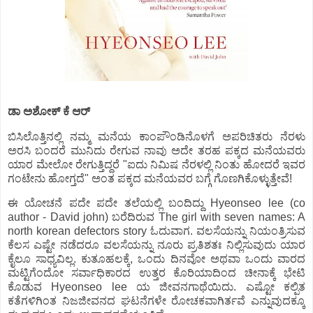
ಡಾ ಅಶೋಕ್ ಕೆ ಆರ್
ಬಿಸಿಲೊತ್ತಿನಲ್ಲಿ ನಮ್ಮ ಮನೆಯ ಕಾಂಪೌಂಡಿನೊಳಗೆ ಅಪರಿಚಿತರು ನೆರಳು
ಅರಸಿ ಬಂದರೆ ಮುನಿದು ರೇಗುವ ನಾವು ಅದೇ ತರಹ ಪಕ್ಕದ ಮನೆಯವರು
ಯಾರ ಮೇಲೋ ರೇಗುತ್ತಿದ್ದರೆ "ಐದು ನಿಮಿಷ ನೆರಳಲ್ಲಿ ನಿಂತು ಹೋದರೆ ಇವರ
ಗಂಟೇನು ಹೋಗ್ತದೆ" ಅಂತ ಪಕ್ಕದ ಮನೆಯವರ ಬಗ್ಗೆ ಗೊಣಗಿಕೊಳ್ಳುತ್ತೇವೆ!
ಈ ಯೋಚನೆ ಪದೇ ಪದೇ ತಲೆಯಲ್ಲಿ ಬಂದಿದ್ದು Hyeonseo lee (co
author - David john) ಬರೆದಿರುವ The girl with seven names: A
north korean defectors story ಓದುವಾಗ. ವಲಸೆಯನ್ನು ನಿಯಂತ್ರಿಸುವ
ಕೆಲಸ ಎಷ್ಟೇ ನಡೆದರೂ ವಲಸೆಯನ್ನು ನೂರು ಪ್ರತಿಶತಃ ನಿಲ್ಲಿಸುವುದು ಯಾರ
ಕೈಲೂ ಸಾಧ್ಯವಿಲ್ಲ. ಕುತೂಹಲಕ್ಕೆ, ಒಂದು ದಿನವೋ ಅಥವಾ ಒಂದು ವಾರದ
ಮಟ್ಟಿಗೆಂದೋ ಸರ್ವಾಧಿಕಾರದ ಉತ್ತರ ಕೊರಿಯಾದಿಂದ ಚೀನಾಕ್ಕೆ ಭೇಟಿ
ಕೊಡುವ Hyeonseo lee ಯ ಜೀವನಗಾಥೆಯಿದು. ಎಷ್ಟೋ ಕಲ್ಪಿತ
ಕತೆಗಳಿಗಿಂತ ನಿಜಜೀವನದ ಘಟನೆಗಳೇ ರೋಚಕವಾಗಿರ್ತವೆ ಎನ್ನುವುದಕ್ಕೂ