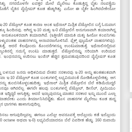
ಸಿತ್ತು. ನಗರದೊಳಗೇ ಐವತ್ತರ ಮೇಲೆ ಮೈಲೇಜು ಕೊಡುತ್ತಿದ್ದ ಬೈಕು ನಲವತ್ತೈದು
ಜೊತೆಗೆ ಬೈಕಿನ ವೈಬ್ರೇಷನ್‌ ಕೂಡ ಹೆಚ್ಚಾಗಿತ್ತು. ಏನೋ ಈ ಬೈಕೇ ಹಿಂಗಿರಬೇಕೇನೋ
20 ಪೆಟ್ರೋಲ್‌ ಕೂಡ ಕಾರಣ ಅಂತ ಇಥೆನಾಲ್‌ ಮಿಶ್ರಿತ ಪೆಟ್ರೋಲಿನ ಬಗ್ಗೆ ಓದುವಾಗ
್ಕೂ ಹಿಂದಿನವು. ಆಗಿದ್ದ ಇ-10 ಮತ್ತು ಇ-0 ಪೆಟ್ರೋಲಿಗೆ ಅನುಗುಣವಾಗಿ ತಯಾರಾಗಿದ್ದ
ೆ ಅನುಕೂಲಕರವಾಗಿ ತಯಾರಾಗಿವೆ. (ಇತ್ತೀಚೆಗೆ ಮಾರುತಿ ಮತ್ತು ಹೀರೋ ಕಂಪನಿಗಳು
ಳುವಂತಹ ವಾಹನಗಳನ್ನು ಅನಾವರಣಗೊಳಿಸಿವೆ. ಫ್ಲೆಕ್ಸ್‌ ಫ್ಯೂಯೆಲ್‌ ವಾಹನಗಳಿವು).
ತೆ, ಆದರೆ ಕೆಲವೊಂದು ತೊಂದರೆಗಳನ್ನೂ ಉಂಟುಮಾಡುತ್ತೆ. ಇಥೆನಾಲಿನಲ್ಲಿರುವ
ಾಂಕಿನಲ್ಲಿ ಸಮಸ್ಯೆ ಉಂಟು ಮಾಡುತ್ತದೆ. ಪೆಟ್ರೋಲಿನಷ್ಟು ಸರಿಯಾಗಿ ಉರಿಯದ
 ಇಂಧನವನ್ನು ಉರಿಸಲು ಇಂಜಿನ್‌ ಹೆಚ್ಚಿನ ಶ್ರಮಪಡುವುದರಿಂದ ವೈಬ್ರೇಷನ್‌ ಕೂಡ
ನ್ನು ಬಳಸುವ ಜನರು ಅಧಿಕವಿರುವ ದೇಶದ ಸರಕಾರವು ಇ-20 ಅನ್ನು ಹಂತಹಂತವಾಗಿ
ವಾ ಇ-10 ಪೆಟ್ರೋಲ್‌ ಕೂಡ ಬಂಕುಗಳಲ್ಲಿ ಲಭ್ಯವಿರುವಂತೆ ನೋಡಿಕೊಳ್ಳಬೇಕಿತ್ತು. ಆಗ
 ತುಂಬಿಸಿಕೊಳ್ಳಬಹುದಿತ್ತು. ಇಥೆನಾಲ್‌ ಮಿಶ್ರಿತ ಪೆಟ್ರೋಲಿನ ಬೆಲೆ ಕಡಿಮೆಯಿದ್ದರೆ
ಕೆಲಸವೂ ಆಗಿರಲಿಲ್ಲ. ಈಗಲೇ ಹಲವು ಬಂಕುಗಳಲ್ಲಿ ಪೆಟ್ರೋಲ್‌, ಡೀಸೆಲ್‌, ಪ್ರೀಮಿಯಂ
ಇದ್ದಿದ್ದರೆ ಆಗುತ್ತಿತ್ತು. ಆದರೆ ಇದ್ಯಾವುದನ್ನೂ ಮಾಡದ ಸರಕಾರ ಇನ್ನು ಮುಂದೆ ಎಲ್ಲಾ
್ರ ಮಾಡಬೇಕು ಎಂದು ತೀರ್ಮಾನಿಸಿಬಿಟ್ಟಿತು. ಹೊಸ ವಾಹನಗಳ ಮೈಲೇಜು ಕೂಡ ಶುದ್ಧ
ಿನ ಭಾಗಗಳು ಹಾಳಾಗುವುದಿಲ್ಲ.
ಲು ಆಗುವುದಿಲ್ಲವಲ್ಲ. ಈಗಲೂ ಎಲ್ಲೋ ಅಪರೂಪಕ್ಕೆ ಅಲ್ಲೊಂದು ಕಡೆ ಇಲ್ಲೊಂದು
100 octane ಅಥವಾ ಇ-0) ಲಭ್ಯವಿದೆಯಾದರೂ ಬೆಲೆ ವಿಪರೀತ ಹೆಚ್ಚು. 160 ರುಪಾಯಿ