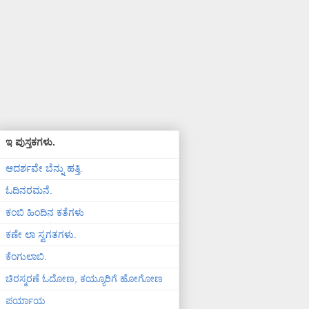
ಇ ಪುಸ್ತಕಗಳು.
ಆದರ್ಶವೇ ಬೆನ್ನು ಹತ್ತಿ.
ಓದಿನರಮನೆ.
ಕಂಬಿ ಹಿಂದಿನ ಕತೆಗಳು
ಕಣೇ ಲಾ ಸ್ವಗತಗಳು.
ಕೆಂಗುಲಾಬಿ.
ಚಿರಸ್ಮರಣೆ ಓದೋಣ, ಕಯ್ಯೂರಿಗೆ ಹೋಗೋಣ
ಪರ್ಯಾಯ