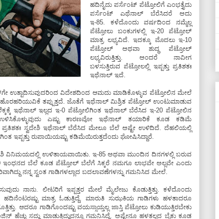
ಹದಿನೈದು ಪರ್ಸೆಂಟ್‌ ಪೆಟ್ರೋಲಿಗೆ ಎಂಭತ್ತೈದು
ಪರ್ಸೆಂಟ್‌ ಎಥೆನಾಲ್‌ ಬೆರೆಸಿದರೆ ಅದು
ಇ-85. ಕಳೆದೊಂದು ವರ್ಷದಿಂದ ನಮ್ಮೆಲ್ಲ
ಪೆಟ್ರೋಲು ಬಂಕುಗಳಲ್ಲಿ ಇ-20 ಪೆಟ್ರೋಲ್‌
ಮಾತ್ರ ಲಭ್ಯವಿದೆ. ಇದಕ್ಕೂ ಮೊದಲು ಇ-10
ಪೆಟ್ರೋಲ್‌ ಅಥವಾ ಶುದ್ಧ ಪೆಟ್ರೋಲ್‌
ಲಭ್ಯವಿರುತ್ತಿತ್ತು. ಅಂದರೆ ನಾವೀಗ
ಬಳಸುತ್ತಿರುವ ಪೆಟ್ರೋಲಲ್ಲಿ ಇಪ್ಪತ್ತು ಪ್ರತಿಶತಃ
ಇಥೆನಾಲ್‌ ಇದೆ.
ಳಗೇ ಉತ್ಪಾದಿಸುವುದರಿಂದ ವಿದೇಶದಿಂದ ಆಮದು ಮಾಡಿಕೊಳ್ಳುವ ಪೆಟ್ರೋಲಿನ ಮೇಲೆ
ರಹರಿಯುವಿಕೆ ತಪ್ಪುತ್ತದೆ. ಜೊತೆಗೆ ಇಥೆನಾಲ್‌ ಮಿಶ್ರಿತ ಪೆಟ್ರೋಲ್‌ ಉಂಟುಮಾಡುವ
ಕಕ್ಕೆ ಇಥೆನಾಲ್‌ ಇಲ್ಲದ ಇ-0 ಪೆಟ್ರೋಲಿಗಿಂತ ಇಥೆನಾಲ್‌ ಬೆರೆಸಿದ ಇ-20 ಪೆಟ್ರೋಲಿನ
ಭ ಉಳಿಸಿಕೊಳ್ಳುವುದು ಎಷ್ಟು ಕಾರಣವೋ ಇಥೆನಾಲ್‌ ತಯಾರಿಕೆ ಕೂಡ ಕಡಿಮೆ
್ತು ಪ್ರತಿಶತಃ ಸ್ವದೇಶಿ ಇಥೆನಾಲ್‌ ಬೆರೆಸಿದ ಮೇಲೂ ಬೆಲೆ ಅಷ್ಟೇ ಉಳಿದಿದೆ. ದೆಹಲಿಯಲ್ಲಿ
ಿಂತ ಇಪ್ಪತ್ತು ರುಪಾಯಿಯಷ್ಟು ಕಡಿಮೆಯಿರುತ್ತದೆಂದು ಘೋಷಿಸಿದ್ದಾರೆ.
ಿದೇಶಿ ವಿನಿಮಯದಲ್ಲಿ ಉಳಿತಾಯವಾಯಿತು. ಇ-85 ಅಥವಾ ಮುಂದಿನ ದಿನಗಳಲ್ಲಿ ಬರುವ
00 ಇಂಧನದ ಬೆಲೆ ಕೂಡ ಪೆಟ್ರೋಲ್‌ ಬೆಲೆಗೆ ಸಿಕ್ಕರೆ ನಮಗೂ ಲಾಭವೇ ಅಲ್ಲವೇ ಎಂದು
ಾಗಿದ್ದು ನನ್ನ ಸ್ವಂತ ಗಾಡಿಗಳಲ್ಲಾದ ಬದಲಾವಣೆಗಳನ್ನು ಗಮನಿಸಿದ ಮೇಲೆ.
 ಬಳಸುವುದು ನಾನು. ಲೀಟರಿಗೆ ಇಪ್ಪತ್ತರ ಮೇಲೆ ಮೈಲೇಜು ಕೊಡುತ್ತಿತ್ತು. ಕಳೆದೊಂದು
ು ಹದಿನೆಂಟರಷ್ಟು ಮಾತ್ರ ಓಡುತ್ತಿದ್ದೆ. ಮಾರುತಿ ಸುಝಕಿಯ ಗಾಡಿಗಳು ಹಳತಾದರೂ
ಿತ್ತು. ಆದರೂ ಗಾಡಿಗೊಂದಷ್ಟು ವಯಸ್ಸಾಯ್ತಲ್ಲ ಜಾಸ್ತಿ ಪೆಟ್ರೋಲು ಕುಡಿಯುತ್ತಿರಬೇಕು
್‌ ಹೆಚ್ಚು ಸದ್ದು ಮಾಡುತ್ತಿದ್ದುದನ್ನೂ ಗಮನಿಸಿದ್ದೆ. ಅಷ್ಟೇನೂ ಹಳತಲ್ಲದ ಬೈಕು ಕೂಡ