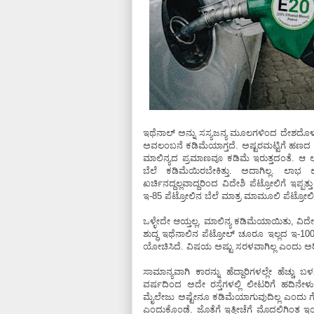
ಇಥೆನಾಲ್‌ ಅನ್ನು ಸಸ್ಯಜನ್ಯ ಮೂಲಗಳಿಂದ ದೇಶದೊ
ಅವಲಂಬನೆ ಕಡಿಮೆಯಾಗ್ತದೆ. ಅಷ್ಟರಮಟ್ಟಿಗೆ ಹಣದ ಹೊ
ಮಾಲಿನ್ಯದ ಪ್ರಮಾಣವೂ ಕಡಿಮೆ ಇರುತ್ತದಂತೆ. ಆ ಲೆಕ್
ಬೆಲೆ ಕಡಿಮೆಯಿರಬೇಕಿತ್ತು. ಅದಾಗಿಲ್ಲ. ಲಾ
ಖರ್ಚಿನದ್ದಲ್ಲವಾದ್ದರಿಂದ ವಿದೇಶಿ ಪೆಟ್ರೋಲಿಗೆ ಇಪ್ಪತ
ಇ-85 ಪೆಟ್ರೋಲಿನ ಬೆಲೆ ಮಾತ್ರ ಮಾಮೂಲಿ ಪೆಟ್ರೋಲಿಗ
ಒಳ್ಳೇದೇ ಆಯ್ತಲ್ಲ, ಮಾಲಿನ್ಯ ಕಡಿಮೆಯಾಯಿತು, ವ
ಶುದ್ಧ ಇಥೆನಾಲಿನ ಪೆಟ್ರೋಲ್‌ ಚೂರೂ ಇಲ್ಲದ ಇ-1
ಯೋಚಿಸಿದೆ. ವಿಷಯ ಅಷ್ಟು ಸರಳವಾಗಿಲ್ಲ ಎಂದು ಅರಿವ
ಸಾಮಾನ್ಯವಾಗಿ ಕಾರನ್ನು ಹೆದ್ದಾರಿಗಳಲ್ಲೇ ಹೆಚ್ಚು
ವರ್ಷದಿಂದ ಅದೇ ರಸ್ತೆಗಳಲ್ಲಿ ಲೀಟರಿಗೆ ಹದಿನೇಳ
ಮೈಲೇಜು ಅಷ್ಟೇನೂ ಕಡಿಮೆಯಾಗುವುದಿಲ್ಲ ಎಂದು ಗೊತ್ತ
ಎಂದುಕೊಂಡೆ. ಜೊತೆಗೆ ಇತ್ತೀಚೆಗೆ ಮೊದಲಿಗಿಂತ ಇಂಜಿನ