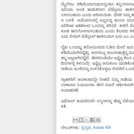
ಮೈಲೇಜು ಕಡಿಮೆಯಾಗುವುದನ್ನಂತೂ ತಪ್ಪಿಸಲಾಗುವು
ಇದೆಯಾ ಅಂತ ಹುಡುಕಿದಾಗ ಪೆಟ್ರೋಲು ಹಾಕಿಸುವ
ಬಳಸಬಹುದು ಎಂದು ಅರಿವಾಯಿತು. ಥೇಟ್‌ ನಮ್ಮ ಹಳೆಯ ಟ
ನ ಬಳಕೆ. ಅಮೆಜಾನಿನಲ್ಲಿ ಲಭ್ಯವಿದ್ದ ತುಂಬಾ ದುಬ
e20fuel additive) ̄ಒಂದನ್ನು ತರಿಸಿದೆ. ಕಾರಿ
ಕೂಡ ಹಾನಿಗೊಳಗಾಗಬಹುದು ಎಂದು ಕೆಲವರು ತಿಳಿಸಿ
ಐದು ಲೀಟರ್‌ ಪೆಟ್ರೋಲ್‌ ಹಾಕಿಸುವಾಗ ಐದು ಎಂ.ಎಲ್
ಬೈಕು ಒಂದಷ್ಟು ಕಿಲೋಮೀಟರು ಓಡಿದ ಮೇಲೆ ಇದು ನಂ
ಕಡಿಮೆಯಾಗಿಬಿಟ್ಟಿತ್ತು. ಅದರಲ್ಲೂ ಅಲುಗಾಡುತ್ತಿದ
ಶಬ್ದ ಇಲ್ಲವಾಗಿಬಿಟ್ಟಿದೆ. ಹೇಳಿದಂತೆಯೇ ಇಷ್ಟೆಲ್ಲ 
ದಿನಗಳಲ್ಲಿ ತಿಳಿಸುವೆ). ಇಷ್ಟೆಲ್ಲ ಅನುಕೂಲ ಮಾಡಿ
ಗಾಡಿಯ ಇಂಜಿನನ್ನು ಉಳಿಸಿಕೊಳ್ಳಲು ಲೀಟರಿಗೆ ಒಂದ
ಗ್ರಾಹಕರಿಗೆ ಅವಕಾಶವನ್ನೇ ನೀಡದೆ ನಿಮ್ಮ ಗಾಡ
ಸರಕಾರದ ನಿಯಮಗಳು ಹೇಗೆ ನಮಗೆ ಆರ್ಥಿಕವಾಗಿ ಹಾನ
ಉದಾಹರಣೆ.
ಇಥೆನಾಲ್‌ ತಯಾರಿಸಲೇ ಸಸ್ಯಗಳನ್ನು ಹೆಚ್ಚು ಬೆಳ
ಕತೆ.
ಲೇಬಲ್‌ಗಳು:
ಪ್ರಸ್ತುತ
,
Ashok KR