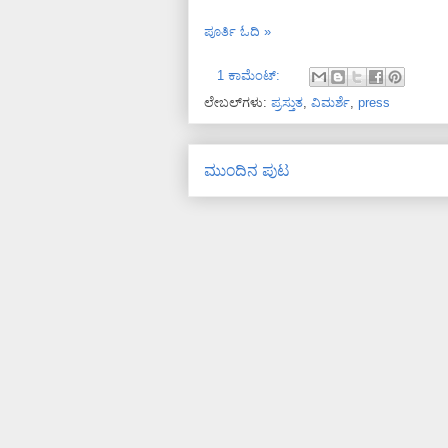
ಪೂರ್ತಿ ಓದಿ »
1 ಕಾಮೆಂಟ್‌:
ಲೇಬಲ್‌ಗಳು:
ಪ್ರಸ್ತುತ
,
ವಿಮರ್ಶೆ
,
press
ಮುಂದಿನ ಪುಟ