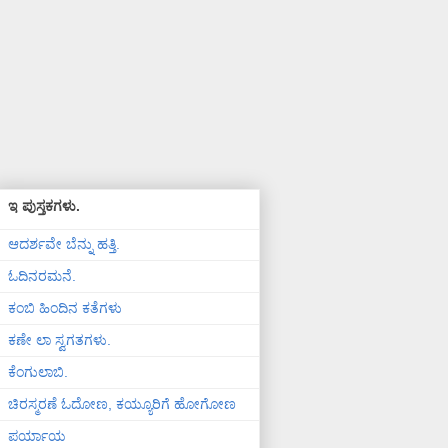
ಇ ಪುಸ್ತಕಗಳು.
ಆದರ್ಶವೇ ಬೆನ್ನು ಹತ್ತಿ.
ಓದಿನರಮನೆ.
ಕಂಬಿ ಹಿಂದಿನ ಕತೆಗಳು
ಕಣೇ ಲಾ ಸ್ವಗತಗಳು.
ಕೆಂಗುಲಾಬಿ.
ಚಿರಸ್ಮರಣೆ ಓದೋಣ, ಕಯ್ಯೂರಿಗೆ ಹೋಗೋಣ
ಪರ್ಯಾಯ