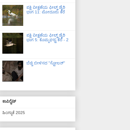
ಪಕ್ಷಿ ವೀಕ್ಷಣೆಯ ಫೀಲ್ಡ್‌ ಡೈರಿ
ಭಾಗ 11: ಮೋದೂರು ಕೆರೆ
ಪಕ್ಷಿ ವೀಕ್ಷಣೆಯ ಫೀಲ್ಡ್‌ ಡೈರಿ
ಭಾಗ 5: ಕೊಮ್ಮಘಟ್ಟ ಕೆರೆ - 2
ಬೆಚ್ಚಿ ಬೀಳಿಸದ "ಸ್ಟೋಲನ್"
ಕಾಪಿರೈಟ್
ಹಿಂಗ್ಯಾಕೆ 2025