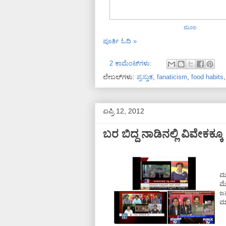
ಮೂಲ
ಪೂರ್ತಿ ಓದಿ »
2 ಕಾಮೆಂಟ್‌ಗಳು:
ಲೇಬಲ್‌ಗಳು:
ಪ್ರಸ್ತುತ
,
fanaticism
,
food habits
ಏಪ್ರಿ 12, 2012
ಬರ ಬಿದ್ದ ನಾಡಿನಲ್ಲಿ ವಿವೇಕಕ್
ಮೂ
ಮೇ
ಜನ
ಮಾ