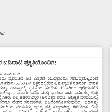
ಿದೆ!
 ಬಡಿದಾಟ ಪ್ರಕೃತಿಯೊಂದಿಗೆ!
ಾ ಅಶೋಕ್. ಕೆ. ಆರ್.
ಇದು ಪ್ರಪಂಚದ ಅತಿ ಎತ್ತರದ ಯುದ್ಧಭೂಮಿ. ಸಮುದ್ರಮಟ್ಟದಿಂದ
ಅಜಮಾಸು 5,753 ಮೀ ಎತ್ತರದಲ್ಲಿರುವ ಹಿಮಚ್ಛಾದಿತ ರಣರಂಗ. ಭಾರತ
ಮತ್ತು ಪಾಕಿಸ್ತಾನಕ್ಕೆ ಪ್ರತಿಷ್ಠೆಯ ಸಂಕೇತ. 1984ರಿಂದ ಇಲ್ಲಿಯವರೆಗೆ
ಪಾಕಿಸ್ತಾನದ ಮೂರು ಸಾವಿರ ಮತ್ತು ಭಾರತದ ಐದು ಸಾವಿರಕ್ಕೂ ಹೆಚ್ಚು
ಸೈನಿಕರು ಇಲ್ಲಿ ಹತರಾಗಿದ್ದಾರೆ [ಅನಧಿಕೃತ ವರದಿ; ಅಧಿಕೃತ ವರದಿಯನ್ನು
ಎರಡೂ ದೇಶದ ಸರಕಾರಗಳು ಬಹಿರಂಗಗೊಳಿಸುವುದಿಲ್ಲ]. ಬಹಳಷ್ಟು
ಮಂದಿಯ ದೇಹವನ್ನು ಇನ್ನೂ ಪತ್ತೆ ಹಚ್ಚಲಾಗಿಲ್ಲ. 80%ಗಿಂತ ಹೆಚ್ಚು
ಸಂಖ್ಯೆಯ ಸೈನಿಕರ ಮರಣಕ್ಕೆ ಕಾರಣವಾಗಿದ್ದು ಎದುರಾಳಿಗಳ