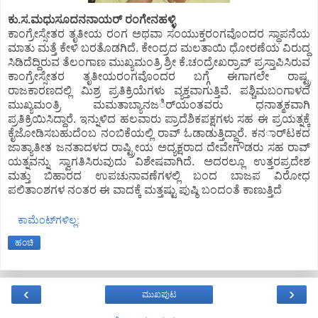
ಕು.ಸ.ಮಧುಸೂದನನಾಯರ್ ರಂಗೇನಹಳ್ಳಿ
ಕಾಂಗ್ರೇಸ್ಸೇತರ ತೃತೀಯ ರಂಗ ಅಥವಾ ಸಂಯುಕ್ತರಂಗವೊಂದರ ಸ್ಥಾಪನೆಯ
ಮಾತು ಮತ್ತೆ ಕೇಳಿ ಬರತೊಡಗಿದೆ. ಕೇಂದ್ರದ ಮಲತಾಯಿ ಧೋರಣೆಯ ವಿರುದ್ದ
ಸಿಡಿದೆದ್ದಿರುವ ತೆಲಂಗಾಣ ಮುಖ್ಯಮಂತ್ರಿ ಶ್ರೀ ಕೆ.ಚಂದ್ರೇಖರ್ರಾವ್ ಪ್ರಸ್ತಾಪಿಸಿರುವ
ಕಾಂಗ್ರೇಸ್ಸೇತರ ತೃತೀಯರಂಗವೊಂದರ ಬಗ್ಗೆ ಈಗಾಗಲೇ ರಾಷ್ಟ್ರ
ರಾಜಕಾರಣದಲ್ಲಿ ಮಿಶ್ರ ಪ್ರತಿಕ್ರಿಯೆಗಳು ವ್ಯಕ್ತವಾಗುತ್ತಿವೆ. ಪಶ್ಚಿಮಬಂಗಾಳದ
ಮುಖ್ಯಮಂತ್ರಿ ಮಮತಾಬ್ಯಾನಜರ್ಿಯಂತವರು ಧನಾತ್ಮಕವಾಗಿ
ಪ್ರತಿಕ್ರಿಯಿಸಿದ್ದಾರೆ. ಇನ್ನುಳಿದ ಹಲವಾರು ಪ್ರಾದೆಶಿಕಪಕ್ಷಗಳು ಸಹ ಈ ಪ್ರಯತ್ನಕ್ಕೆ
ಕೈಜೋಡಿಸಬಹುದೆಂಬ ನಂಬಿಕೆಯಲ್ಲಿ ರಾವ್ ಓಡಾಡುತ್ತಿದ್ದಾರೆ. ಕನರ್ಾಟಕದ
ಜಾತ್ಯಾತೀತ ಜನತಾದಳದ ರಾಷ್ಟ್ರೀಯ ಅದ್ಯಕ್ಷರಾದ ದೇವೇಗೌಡರು ಸಹ ರಾವ್
ಯತ್ನವನ್ನು ಸ್ವಾಗತಿಸಿರುವುದು ವಿಶೇಷವಾಗಿದೆ. ಅದರಲ್ಲೂ ಉತ್ತರಪ್ರದೇಶ
ಮತ್ತು ಬಿಹಾರದ ಉಪಚುನಾವಣೆಗಳಲ್ಲಿ ಬಂದ ಬಾಜಪ ವಿರೋಧ
ಪಲಿತಾಂಶಗಳ ನಂತರ ಈ ವಾದಕ್ಕೆ ಮತ್ತಷ್ಟು ಪುಷ್ಠಿ ಬಂದಂತೆ ಕಾಣುತ್ತಿದೆ
ಕಾಮೆಂಟ್‌ಗಳಿಲ್ಲ:
ಹಂಚಿ
‹
›
ಮುಖಪುಟ