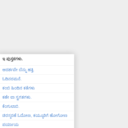
ಇ ಪುಸ್ತಕಗಳು.
ಆದರ್ಶವೇ ಬೆನ್ನು ಹತ್ತಿ.
ಓದಿನರಮನೆ.
ಕಂಬಿ ಹಿಂದಿನ ಕತೆಗಳು
ಕಣೇ ಲಾ ಸ್ವಗತಗಳು.
ಕೆಂಗುಲಾಬಿ.
ಚಿರಸ್ಮರಣೆ ಓದೋಣ, ಕಯ್ಯೂರಿಗೆ ಹೋಗೋಣ
ಪರ್ಯಾಯ