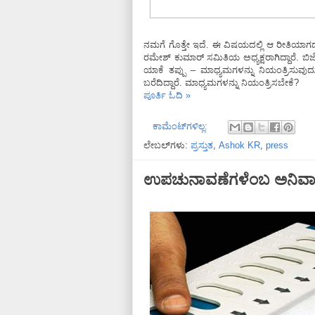
ನಮಗೆ ಗೊತ್ತೇ ಇದೆ. ಈ ವಿಷಯದಲ್ಲಿ ಆ ರೀತಿಯಾಗದ
ರಮೇಶ್ ಕುಮಾರ್ ಸಮಿತಿಯ ಅಧ್ಯಕ್ಷರಾಗಿದ್ದಾರೆ. ಬಿಜ
ಯಾಕೆ ತಪ್ಪು – ಮಾಧ್ಯಮಗಳನ್ನು ನಿಯಂತ್ರಿಸುವುದು
ಬರೆದಿದ್ದಾರೆ. ಮಾಧ್ಯಮಗಳನ್ನು ನಿಯಂತ್ರಿಸಬೇಕೆ?
ಪೂರ್ತಿ ಓದಿ »
ಕಾಮೆಂಟ್‌ಗಳಿಲ್ಲ:
ಲೇಬಲ್‌ಗಳು:
ಪ್ರಸ್ತುತ
,
Ashok KR
,
press
ಉಪಚುನಾವಣೆಗಳೆಂಬ ಅನಿವಾರ