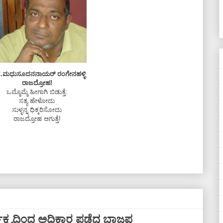
ಸ.ಮಧುಸೂದನನಾಯರ್ ರಂಗೇನಹಳ್ಳಿ
ರಾಜದ್ರೋಹ!
ಒಮ್ಮೊಮ್ಮೆ ಹೀಗಾಗಿ ಬಿಡುತ್ತೆ:
ಸತ್ಯ ಹೇಳೋದು
ಸುಳ್ಳನ್ನ ಧಿಕ್ಕರಿಸೋದು
ರಾಜದ್ರೋಹ ಆಗುತ್ತೆ!
ಿರ್ಲಕ್ಷ್ಯದಿಂದ ಅಧಿಕಾರ ಪಡೆದ ಬಾಜಪ