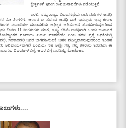
ಕ್ಷೇತ್ರಗಳಿಗೆ ಇದೀಗ ಉಪಚುನಾವಣೆಗಳು ನಡೆಯುತ್ತಿವೆ.
ಇರಲಿ, ನಮ್ಮ ರಾಜ್ಯದ ವಿದಾನಸಭೆಯ ಐದು ವರ್ಷಗಳ ಅವಧಿ
ರ ಮೇ ತಿಂಗಳಿಗೆ. ಅಂದರೆ ಈ ಸದನದ ಅವಧಿ ಬಾಕಿ ಇರುವುದು ಇನ್ನು ಕೇವಲ
ರು ತಿಂಗಳ ಮುಂಚೆಯೇ ಚುನಾವಣೆಯ ಅಧಿಕೃತ ಅದಿಸೂಚನೆ ಹೊರಬೀಳುವುದರಿಂದ
ುದು ಕೇವಲ 11 ತಿಂಗಳುಗಳು ಮಾತ್ರ. ಇಷ್ಟು ಕಡಿಮೆ ಅವಧಿಗಾಗಿ ಒಂದು ಚುನಾವಣೆ
 ಕೋಟ್ಯಾಂತರ ರೂಪಾಯಿ ಖರ್ಚು ಮಾಡಬೇಕೇ ಎಂಬ ಸರಳ ಪ್ರಶ್ನೆ ಜನತೆಯಲ್ಲಿ
ುತ್ವದಲ್ಲಿ, ಸರಕಾರದಲ್ಲಿ ಜನರ ಬಾಗವಹಿಸುವಿಕೆ ಬಹಳ ಮುಖ್ಯವಾಗಿರುವುದರಿಂದ ಇಂತಹ
ದು ಅನಿವಾರ್ಯವಾಗಿದೆ ಎಂಬುದು ಸಹ ಅಷ್ಟೇ ಸತ್ಯ. ನನ್ನ ತಕರಾರು ಇರುವುದು ಈ
ಾರಣವಾಗುವ ವಿಷಯಗಳ ಬಗ್ಗೆ. ಅದರ ಬಗ್ಗೆ ಒಂದಿಷ್ಟು ನೋಡೋಣ:
ಸಾಲುಗಳು….