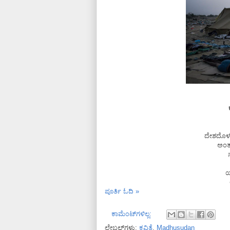
ದೇಶದೊಳಗ
ಅಂತಹವ
ಯ
ಪೂರ್ತಿ ಓದಿ »
ಕಾಮೆಂಟ್‌ಗಳಿಲ್ಲ:
ಲೇಬಲ್‌ಗಳು:
ಕವಿತೆ
,
Madhusudan