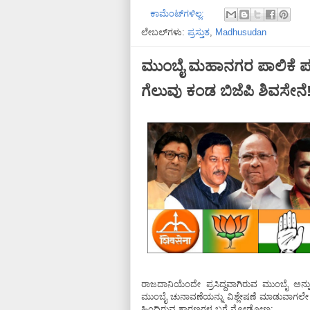
ಕಾಮೆಂಟ್‌ಗಳಿಲ್ಲ:
ಲೇಬಲ್‌ಗಳು:
ಪ್ರಸ್ತುತ
,
Madhusudan
ಮುಂಬೈ ಮಹಾನಗರ ಪಾಲಿಕೆ ಪಲಿ
ಗೆಲುವು ಕಂಡ ಬಿಜೆಪಿ ಶಿವಸೇನೆ
ರಾಜದಾನಿಯೆಂದೇ ಪ್ರಸಿದ್ದವಾಗಿರುವ ಮುಂಬೈ ಅನ್ನು ಗೆ
ಮುಂಬೈ ಚುನಾವಣೆಯನ್ನು ವಿಶ್ಲೇಷಣೆ ಮಾಡುವಾಗಲೇ ಬಿಜ
ಹಿಂದಿರುವ ಕಾರಣಗಳ ಬಗ್ಗೆ ನೋಡೋಣ: