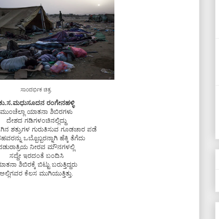
ಸಾಂದರ್ಭಿಕ ಚಿತ್ರ.
ಕು.ಸ.ಮಧುಸೂದನ ರಂಗೇನಹಳ್ಳಿ
ಮುಂಚೆಲ್ಲಾ ಯಾತನಾ ಶಿಬಿರಗಳು
ದೇಶದ ಗಡಿಗಳಂಚಿನಲ್ಲಿದ್ದು
ಿನ ಶತ್ರುಗಳ ಗುರುತಿಸುವ ಗೂಡಚಾರ ಪಡೆ
ರನ್ನು ಒಬ್ಬೊಬ್ಬರನ್ನಾಗಿ ಹೆಕ್ಕಿ ತೆಗೆದು
ನಡುರಾತ್ರಿಯ ನೀರವ ಮೌನಗಳಲ್ಲಿ
ಸದ್ದೇ ಇರದಂತೆ ಬಂದಿಸಿ
ಾತನಾ ಶಿಬಿರಕ್ಕೆ ಬಿಟ್ಟು ಬರುತ್ತಿದ್ದರು
ಅಲ್ಲಿಗವರ ಕೆಲಸ ಮುಗಿಯುತ್ತಿತ್ತು.