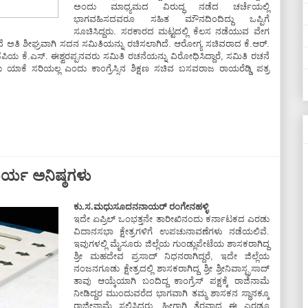
ಅಂದು ಮಾಧ್ಯಮದ ವಿರುದ್ಧ ನಡೆದ ಚರ್ಚೆಯಲ್ಲಿ
ಭಾಗವಹಿಸದವರೂ ಸಹಿತ ಮೌನದಿಂದಿದ್ದು ಒಪ್ಪಿಗೆ
ಸೂಚಿಸಿದ್ದರು. ಸರಕಾರದ ಮಟ್ಟದಲ್ಲಿ ಕೆಲಸ ನಡೆಯುವ ವೇಗ
ೆ ಅತಿ ಶೀಘ್ರವಾಗಿ ಸದನ ಸಮಿತಿಯನ್ನು ರಚಿಸಲಾಗಿದೆ. ಆರೋಗ್ಯ ಸಚಿವರಾದ ಕೆ.ಆರ್.
ೆಪಿಯ ಕೆ.ಎಸ್. ಈಶ್ವರಪ್ಪನವರು ಸಮಿತಿ ರಚನೆಯನ್ನು ವಿರೋಧಿಸಿದ್ದಾರೆ, ಸಮಿತಿ ರಚನೆ
 ಯಾಕೆ ಸರಿಯಲ್ಲ ಎಂದು ಕಾಂಗ್ರೆಸ್ಸಿನ ಶಿಕ್ಷಣ ಸಚಿವ ಬಸವರಾಜ ರಾಯರೆಡ್ಡಿ ಪತ್ರ
್ಯ ಅನಿಷ್ಠಗಳು
ಕು.ಸ.ಮಧುಸೂದನನಾಯರ್ ರಂಗೇನಹಳ್ಳಿ
ಇದೇ ಏಪ್ರಿಲ್ ಒಂಭತ್ತನೇ ತಾರೀಖಿನಂದು ಕರ್ನಾಟಕದ ಎರಡು
ವಿದಾನಸಭಾ ಕ್ಷೇತ್ರಗಳಿಗೆ ಉಪಚುನಾವಣೆಗಳು ನಡೆಯಲಿವೆ.
ಇವುಗಳಲ್ಲಿ ಮೈಸೂರು ಜಿಲ್ಲೆಯ ಗುಂಡ್ಲುಪೇಟೆಯ ಶಾಸಕರಾಗಿದ್ದ
ಶ್ರೀ ಮಹದೇವ ಪ್ರಸಾದ್ ನಿಧನರಾಗಿದ್ದರೆ, ಇದೇ ಜಿಲ್ಲೆಯ
ನಂಜನಗೂಡು ಕ್ಷೇತ್ರದಲ್ಲಿ ಶಾಸಕರಾಗಿದ್ದ ಶ್ರೀ ಶ್ರೀನಿವಾಸ್ಪ್ರಸಾದ್
ತಾವು ಆಯ್ಕೆಯಾಗಿ ಬಂದಿದ್ದ ಕಾಂಗ್ರೆಸ್ ಪಕ್ಷಕ್ಕೆ ರಾಜಿನಾಮೆ
ನೀಡಿದ್ದರ ಮುಂದುವರೆದ ಭಾಗವಾಗಿ ತಮ್ಮ ಶಾಸಕನ ಸ್ಥಾನಕ್ಕೂ
ರಾಜೀನಾಮೆ ಸಲ್ಲಿಸಿದ್ದರು. ಹೀಗಾಗಿ ತೆರವಾದ ಈ ಎರಡೂ