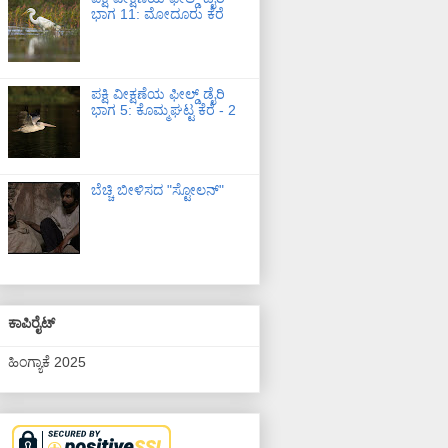
ಭಾಗ 11: ಮೋದೂರು ಕೆರೆ
ಪಕ್ಷಿ ವೀಕ್ಷಣೆಯ ಫೀಲ್ಡ್‌ ಡೈರಿ
ಭಾಗ 5: ಕೊಮ್ಮಘಟ್ಟ ಕೆರೆ - 2
ಬೆಚ್ಚಿ ಬೀಳಿಸದ "ಸ್ಟೋಲನ್"
ಕಾಪಿರೈಟ್
ಹಿಂಗ್ಯಾಕೆ 2025