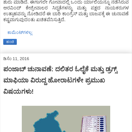
ಶುರು ಮಾಡಿದೆ. ಈಗಾಗಲೇ ಗೋವಾದಲ್ಲಿ ಒಂದು ರ್ಯಾಲಿಯನ್ನೂ ನಡೆಸಿರುವ
ಅರವಿಂದ್ ಕೇಜ್ರೀವಾಲರ ಸಿದ್ದತೆಗಳನ್ನು ಮತ್ತು ಪಕ್ಷದ ನಾಯಕರುಗಳ
ಉತ್ಸಾಹವನ್ನು ನೋಡಿದರೆ ಈ ಬಾರಿ ಕಾಂಗ್ರೆಸ್ ಮತ್ತು ಬಾಜಪಕ್ಕೆ ಈ ಚುನಾವಣೆ
ಕಷ್ಟವಾಗುವುದಂತು ಖಚಿತವೆನಿಸುತ್ತಿದೆ.
ಕಾಮೆಂಟ್‌ಗಳಿಲ್ಲ:
ಹಂಚಿ
ಡಿಸೆಂ 11, 2016
ಪಂಜಾಬ್ ಚುನಾವಣೆ: ದಲಿತರ ಓಲೈಕೆ ಮತ್ತು ಡ್ರಗ್ಸ್
ಮಾಫಿಯಾ ವಿರುದ್ದ ಹೋರಾಟಗಳೇ ಪ್ರಮುಖ
ವಿಷಯಗಳು!