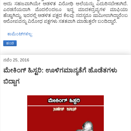
ಅದು ಸಹಜವಾಗಿಯೇ ಆಡಳಿತ ವಿರೋಧಿ ಅಲೆಯನ್ನು ಎದುರಿಸಬೇಕಾಗಿದೆ.
ಎರಡನೆಯದಾಗಿ ಮೊದಲಿಂದಲೂ ಇದ್ದ ಮಾದಕದ್ರವ್ಯಗಳ ಮಾಫಿಯಾ
ಹೆಚ್ಚಾಗಿದ್ದು, ಇದರಲ್ಲಿ ಆಡಳಿತ ಪಕ್ಷದ ಕೆಲವು ಸದಸ್ಯರೂ ಷಾಮೀಲಾಗಿದ್ದಾರೆಂಬ
ಆರೋಪವನ್ನು ವಿರೋಧ ಪಕ್ಷಗಳು ಸತತವಾಗಿ ಮಾಡುತ್ತಲೇ ಬಂದಿದ್ದಾರೆ.
ಕಾಮೆಂಟ್‌ಗಳಿಲ್ಲ:
ಹಂಚಿ
ನವೆಂ 25, 2016
ಮೇಕಿಂಗ್ ಹಿಸ್ಟರಿ: ಊಳಿಗಮಾನ್ಯತೆಗೆ ಹೊಡೆತಗಳು
ಬಿದ್ದಾಗ