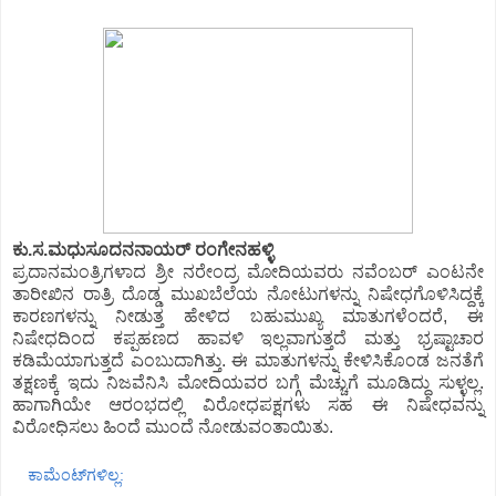
ಕು.ಸ.ಮಧುಸೂದನನಾಯರ್ ರಂಗೇನಹಳ್ಳಿ
ಪ್ರದಾನಮಂತ್ರಿಗಳಾದ ಶ್ರೀ ನರೇಂದ್ರ ಮೋದಿಯವರು ನವೆಂಬರ್ ಎಂಟನೇ
ತಾರೀಖಿನ ರಾತ್ರಿ ದೊಡ್ಡ ಮುಖಬೆಲೆಯ ನೋಟುಗಳನ್ನು ನಿಷೇಧಗೊಳಿಸಿದ್ದಕ್ಕೆ
ಕಾರಣಗಳನ್ನು ನೀಡುತ್ತ ಹೇಳಿದ ಬಹುಮುಖ್ಯ ಮಾತುಗಳೆಂದರೆ, ಈ
ನಿಷೇಧದಿಂದ ಕಪ್ಪಹಣದ ಹಾವಳಿ ಇಲ್ಲವಾಗುತ್ತದೆ ಮತ್ತು ಭ್ರಷ್ಟಾಚಾರ
ಕಡಿಮೆಯಾಗುತ್ತದೆ ಎಂಬುದಾಗಿತ್ತು. ಈ ಮಾತುಗಳನ್ನು ಕೇಳಿಸಿಕೊಂಡ ಜನತೆಗೆ
ತಕ್ಷಣಕ್ಕೆ ಇದು ನಿಜವೆನಿಸಿ ಮೋದಿಯವರ ಬಗ್ಗೆ ಮೆಚ್ಚುಗೆ ಮೂಡಿದ್ದು ಸುಳ್ಳಲ್ಲ.
ಹಾಗಾಗಿಯೇ ಆರಂಭದಲ್ಲಿ ವಿರೋಧಪಕ್ಷಗಳು ಸಹ ಈ ನಿಷೇಧವನ್ನು
ವಿರೋಧಿಸಲು ಹಿಂದೆ ಮುಂದೆ ನೋಡುವಂತಾಯಿತು.
ಕಾಮೆಂಟ್‌ಗಳಿಲ್ಲ: