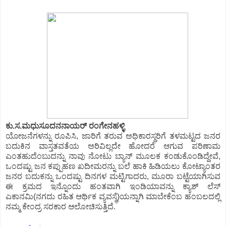
ಕು.ಸ.ಮಧುಸೂದನನಾಯರ್ ರಂಗೇನಹಳ್ಳಿ
ಯೋಜನೆಗಳನ್ನು ರೂಪಿಸಿ, ಜಾರಿಗೆ ತರುವ ಅಧಿಕಾರಸ್ಥರಿಗೆ ತಳಮಟ್ಟದ ಜನರ
ಬದುಕಿನ ವಾಸ್ತತವತೆಯ ಅರಿವಿಲ್ಲದೇ ಹೋದರೆ ಆಗುವ ಪರಿಣಾಮ
ಎಂತಹುದೆಂಬುದನ್ನು ನಾವು ನೋಟು ಬ್ಯಾನ್ ಮೂಲಕ ಕಂಡುಕೊಂಡಿದ್ದೇವೆ,
ಒಂದಷ್ಟು ಜನ ಕಪ್ಪುಹಣ ಖದೀಮರನ್ನು ಬಲೆ ಹಾಕಿ ಹಿಡಿಯಲು ಕೋಟ್ಯಾಂತರ
ಜನರ ಬದುಕನ್ನು ಒಂದಷ್ಟು ದಿನಗಳ ಮಟ್ಟಿಗಾದರು, ಮೂರಾ ಬಟ್ಟೆಯಾಗಿಸುವ
ಈ ಕ್ರಮದ ಇನ್ನೊಂದು ಹಂತವಾಗಿ ಇಂಡಿಯಾವನ್ನು ಕ್ಯಾಶ್ ಲೆಸ್
ಎಕಾನಮಿ(ನಗದು ರಹಿತ ಆರ್ಥಿಕ ವ್ಯವಸ್ಥೆ)ಯನ್ನಾಗಿ ಮಾಬೇಕೆಂಬ ಹಂಬಲದಲ್ಲಿ
ನಮ್ಮ ಕೇಂದ್ರ ಸರಕಾರ ಆಲೋಚಿಸುತ್ತಿದೆ.