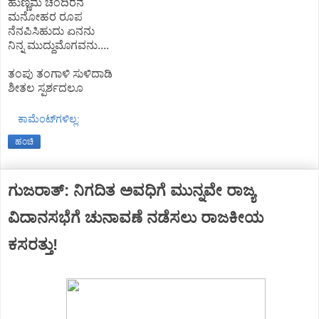
ಹುಣ್ಣಿಮೆ ಚಂದಿರನ
ಮನೋಹರ ರೂಪ
ನೆನಪಿಸಿಹುದು ಏನನು
ನಿನ್ನ ಮುದ್ದುಮೊಗವನು....
ತಂಪು ತಂಗಾಳಿ ಸುಳಿದಾಡಿ
ಶೀತಲ ಸ್ಪರ್ಶ‌ದಲೂ
ಕಾಮೆಂಟ್‌ಗಳಿಲ್ಲ:
ಹಂಚಿ
ಗುಜರಾತ್: ನಿಗದಿತ ಅವಧಿಗೆ ಮುನ್ನವೇ ರಾಜ್ಯ
ವಿದಾನಸಭೆಗೆ ಚುನಾವಣೆ ನಡೆಸಲು ರಾಜಕೀಯ
ಕಸರತ್ತು!