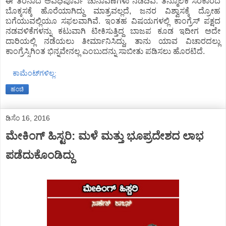
ಈ ತೆರನಾದ ಅವಧಿಪೂರ್ವ ಚುನಾವಣೆಗಳು ನಡೆದಿವೆ. ತನ್ಮೂಲಕ ಸರಕಾರದ
ಬೊಕ್ಕಸಕ್ಕೆ ಹೊರೆಯಾಗಿದ್ದು ಮಾತ್ರವಲ್ಲದೆ, ಜನರ ವಿಶ್ವಾಸಕ್ಕೆ ದ್ರೋಹ
ಬಗೆಯುವಲ್ಲಿಯೂ ಸಫಲವಾಗಿವೆ. ಇಂತಹ ವಿಷಯಗಳಲ್ಲಿ ಕಾಂಗ್ರೆಸ್ ಪಕ್ಷದ
ನಡವಳಿಕೆಗಳನ್ನು ಕಟುವಾಗಿ ಟೀಕಿಸುತ್ತಿದ್ದ ಬಾಜಪ ಕೂಡ ಇದೀಗ ಅದೇ
ದಾರಿಯಲ್ಲಿ ನಡೆಯಲು ತೀರ್ಮಾನಿಸಿದ್ದು, ತಾನು ಯಾವ ವಿಚಾರದಲ್ಲು
ಕಾಂಗ್ರೆಸ್ಸಿಗಿಂತ ಭಿನ್ನವೇನಲ್ಲ ಎಂಬುದನ್ನು ಸಾಬೀತು ಪಡಿಸಲು ಹೊರಟಿದೆ.
ಕಾಮೆಂಟ್‌ಗಳಿಲ್ಲ:
ಹಂಚಿ
ಡಿಸೆಂ 16, 2016
ಮೇಕಿಂಗ್ ಹಿಸ್ಟರಿ: ಮಳೆ ಮತ್ತು ಭೂಪ್ರದೇಶದ ಲಾಭ
ಪಡೆದುಕೊಂಡಿದ್ದು