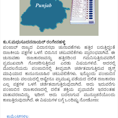
ಕು.ಸ.ಮಧುಸೂದನನಾಯರ್ ರಂಗೇನಹಳ್ಳಿ
ಪಂಜಾಬ್ ರಾಜ್ಯದ ವಿದಾನಸಭಾ ಚುನಾವಣೆಗಳು ಹತ್ತಿರ ಬರುತ್ತಿದ್ದಂತೆ
ರಾಜಕೀಯ ಪಕ್ಷಗಳ ಒಳಗೆ ಬಿರುಸಿನ ಚಟುವಟಿಕೆಗಳು ಪ್ರಾರಂಭವಾಗಿವೆ. ಈ
ಚುನಾವಣಾ ರಾಜಕಾರಣವನ್ನು ಹತ್ತಿರದಿಂದ ಗಮನಿಸುತ್ತಿರುವವರಿಗೆ
ಪ್ರಮುಖವಾಗಿ ಗೋಚರಿಸುತ್ತಿರುವ ಎರಡು ವಿಷಯಗಳಿವೆ. ಅದರಲ್ಲಿ
ಮೊದಲನೆಯದು ಪಂಜಾಬಿನಲ್ಲಿ ತೀವ್ರವಾಗಿ ಚರ್ಚಿತವಾಗುತ್ತಿರುವ ಡ್ರಗ್ಸ್
ಮಾಫಿಯಾದ ಕಾನೂನುಬಾಹಿರ ಚಟುವಟಿಕೆಗಳು. ಇನ್ನೊಂದು ಪಂಜಾಬಿನ
ರಾಜಕೀಯ ವಲಯದಲ್ಲಿ ಅಷ್ಟೇನೂ ಪ್ರಾಮುಖ್ಯ ಪಡೆಯದ ದಲಿತ ರಾಜಕಾರಣ
ಎಲ್ಲ ಪಕ್ಷಗಳ ಒಳಗೆ ಚರ್ಚಿತವಾಗುತ್ತಿರುವುದಾಗಿದೆ. ಅದು ಇದುವರೆಗು
ಪಂಜಾಬಿನ ರಾಜಕಾರಣದಲ್ಲಿ ದಲಿತ ಶಕ್ತಿಯ ಪ್ರಭಾವವೇ ಇರದಂತಹ
ವಾತಾವರಣವಿದ್ದು, ಇದೀಗ ಅದು ಬದಲಾಗುವ ಮುನ್ಸೂಚನೆಯೊಂದು
ಕಾಣುತ್ತಿರುವುದಾಗಿದೆ. ಈ ವಿಷಯಗಳ ಬಗ್ಗೆ ಒಂದಿಷ್ಟು ನೋಡೋಣ:
ಕಾಮೆಂಟ್‌ಗಳಿಲ್ಲ: