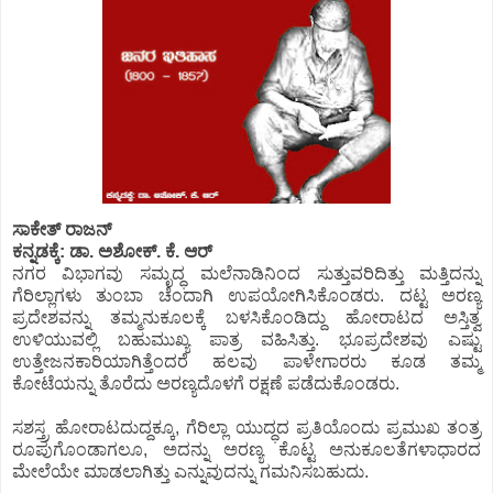
ಸಾಕೇತ್ ರಾಜನ್
ಕನ್ನಡಕ್ಕೆ: ಡಾ. ಅಶೋಕ್. ಕೆ. ಆರ್
ನಗರ ವಿಭಾಗವು ಸಮೃದ್ಧ ಮಲೆನಾಡಿನಿಂದ ಸುತ್ತುವರಿದಿತ್ತು ಮತ್ತಿದನ್ನು
ಗೆರಿಲ್ಲಾಗಳು ತುಂಬಾ ಚೆಂದಾಗಿ ಉಪಯೋಗಿಸಿಕೊಂಡರು. ದಟ್ಟ ಅರಣ್ಯ
ಪ್ರದೇಶವನ್ನು ತಮ್ಮನುಕೂಲಕ್ಕೆ ಬಳಸಿಕೊಂಡಿದ್ದು ಹೋರಾಟದ ಅಸ್ತಿತ್ವ
ಉಳಿಯುವಲ್ಲಿ ಬಹುಮುಖ್ಯ ಪಾತ್ರ ವಹಿಸಿತ್ತು. ಭೂಪ್ರದೇಶವು ಎಷ್ಟು
ಉತ್ತೇಜನಕಾರಿಯಾಗಿತ್ತೆಂದರೆ ಹಲವು ಪಾಳೇಗಾರರು ಕೂಡ ತಮ್ಮ
ಕೋಟೆಯನ್ನು ತೊರೆದು ಅರಣ್ಯದೊಳಗೆ ರಕ್ಷಣೆ ಪಡೆದುಕೊಂಡರು.
ಸಶಸ್ತ್ರ ಹೋರಾಟದುದ್ದಕ್ಕೂ, ಗೆರಿಲ್ಲಾ ಯುದ್ಧದ ಪ್ರತಿಯೊಂದು ಪ್ರಮುಖ ತಂತ್ರ
ರೂಪುಗೊಂಡಾಗಲೂ, ಅದನ್ನು ಅರಣ್ಯ ಕೊಟ್ಟ ಅನುಕೂಲತೆಗಳಾಧಾರದ
ಮೇಲೆಯೇ ಮಾಡಲಾಗಿತ್ತು ಎನ್ನುವುದನ್ನು ಗಮನಿಸಬಹುದು.