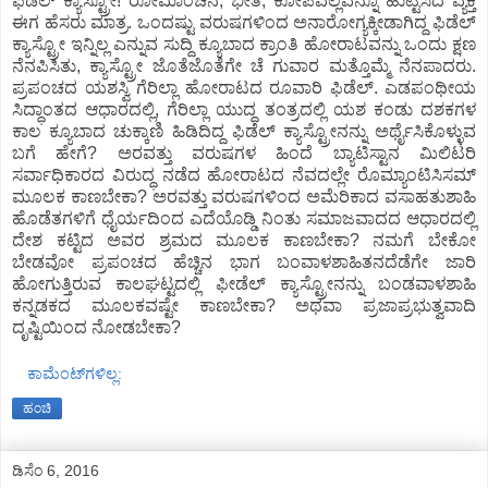
ಫಿಡೆಲ್ ಕ್ಯಾಸ್ಟ್ರೋ! ರೋಮಾಂಚನ, ಭೀತಿ, ಕೋಪವೆಲ್ಲವನ್ನೂ ಹುಟ್ಟಿಸಿದ ವ್ಯಕ್ತಿ
ಈಗ ಹೆಸರು ಮಾತ್ರ. ಒಂದಷ್ಟು ವರುಷಗಳಿಂದ ಅನಾರೋಗ್ಯಕ್ಕೀಡಾಗಿದ್ದ ಫಿಡೆಲ್
ಕ್ಯಾಸ್ಟ್ರೋ ಇನ್ನಿಲ್ಲ ಎನ್ನುವ ಸುದ್ದಿ ಕ್ಯೂಬಾದ ಕ್ರಾಂತಿ ಹೋರಾಟವನ್ನು ಒಂದು ಕ್ಷಣ
ನೆನಪಿಸಿತು, ಕ್ಯಾಸ್ಟ್ರೋ ಜೊತೆಜೊತೆಗೇ ಚೆ ಗುವಾರ ಮತ್ತೊಮ್ಮೆ ನೆನಪಾದರು.
ಪ್ರಪಂಚದ ಯಶಸ್ವಿ ಗೆರಿಲ್ಲಾ ಹೋರಾಟದ ರೂವಾರಿ ಫಿಡೆಲ್. ಎಡಪಂಥೀಯ
ಸಿದ್ಧಾಂತದ ಆಧಾರದಲ್ಲಿ, ಗೆರಿಲ್ಲಾ ಯುದ್ಧ ತಂತ್ರದಲ್ಲಿ ಯಶ ಕಂಡು ದಶಕಗಳ
ಕಾಲ ಕ್ಯೂಬಾದ ಚುಕ್ಕಾಣಿ ಹಿಡಿದಿದ್ದ ಫಿಡೆಲ್ ಕ್ಯಾಸ್ಟ್ರೋನನ್ನು ಅರ್ಥೈಸಿಕೊಳ್ಳುವ
ಬಗೆ ಹೇಗೆ? ಅರವತ್ತು ವರುಷಗಳ ಹಿಂದೆ ಬ್ಯಾಟಿಸ್ಟಾನ ಮಿಲಿಟರಿ
ಸರ್ವಾಧಿಕಾರದ ವಿರುದ್ಧ ನಡೆದ ಹೋರಾಟದ ನೆವದಲ್ಲೇ ರೊಮ್ಯಾಂಟಿಸಿಸಮ್
ಮೂಲಕ ಕಾಣಬೇಕಾ? ಅರವತ್ತು ವರುಷಗಳಿಂದ ಅಮೆರಿಕಾದ ವಸಾಹತುಶಾಹಿ
ಹೊಡೆತಗಳಿಗೆ ಧೈರ್ಯದಿಂದ ಎದೆಯೊಡ್ಡಿ ನಿಂತು ಸಮಾಜವಾದದ ಆಧಾರದಲ್ಲಿ
ದೇಶ ಕಟ್ಟಿದ ಅವರ ಶ್ರಮದ ಮೂಲಕ ಕಾಣಬೇಕಾ? ನಮಗೆ ಬೇಕೋ
ಬೇಡವೋ ಪ್ರಪಂಚದ ಹೆಚ್ಚಿನ ಭಾಗ ಬಂವಾಳಶಾಹಿತನದೆಡೆಗೇ ಜಾರಿ
ಹೋಗುತ್ತಿರುವ ಕಾಲಘಟ್ಟದಲ್ಲಿ ಫೀಡೆಲ್ ಕ್ಯಾಸ್ಟ್ರೋನನ್ನು ಬಂಡವಾಳಶಾಹಿ
ಕನ್ನಡಕದ ಮೂಲಕವಷ್ಟೇ ಕಾಣಬೇಕಾ? ಅಥವಾ ಪ್ರಜಾಪ್ರಭುತ್ವವಾದಿ
ದೃಷ್ಟಿಯಿಂದ ನೋಡಬೇಕಾ?
ಕಾಮೆಂಟ್‌ಗಳಿಲ್ಲ:
ಹಂಚಿ
ಡಿಸೆಂ 6, 2016