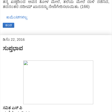
ತನ್ನ ಖಡ್ಗದಿಂದ ಅವನ ತೋಳ ಮೇಲೆ, ತಲೆಯ ಮೇಲೆ ದಾಳಿ ನಡೆಸಿದ,
ತದನಂತರ ನದೀಮ್ ಖಾನನನ್ನು ನೇಣಿಗೇರಿಸಲಾಯಿತು. (166)
ಕಾಮೆಂಟ್‌ಗಳಿಲ್ಲ:
ಹಂಚಿ
ಡಿಸೆಂ 22, 2016
ಸುಪ್ತಭಾವ
ಸವಿತ ಎಸ್ ಪಿ