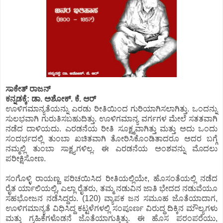
ಸಾಕೇತ್ ರಾಜನ್
ಕನ್ನಡಕ್ಕೆ: ಡಾ. ಅಶೋಕ್. ಕೆ. ಆರ್
ಊಳಿಗಮಾನ್ಯತೆಯನ್ನು ಎರಡು ರೀತಿಯಿಂದ ಗುರಿಯಾಗಿಸಲಾಗಿತ್ತು. ಒಂದನ್ನು
ಸುಲಭವಾಗಿ ಗುರುತಿಸಬಹುದಿತ್ತು. ಊಳಿಗಮಾನ್ಯ ವರ್ಗಗಳ ಮೇಲೆ ಸತತವಾಗಿ
ನಡೆದ ದಾಳಿಯದು. ಎರಡನೆಯ ರೀತಿ ಸೂಕ್ಷ್ಮವಾಗಿತ್ತು ಮತ್ತು ಅದು ಒಂದು
ಸಂದರ್ಭದಲ್ಲಿ ತುಂಬಾ ಖಚಿತವಾಗಿ ತೋರಿಸಿಕೊಂಡಿತಾದರೂ ಅದರ ಬಗ್ಗೆ
ನಮ್ಮಲ್ಲಿ ತುಂಬಾ ಸಾಕ್ಷ್ಯಗಳಿಲ್ಲ. ಈ ಎರಡನೆಯ ಅಂಶವನ್ನು ಮೊದಲು
ಪರೀಕ್ಷಿಸೋಣ.
ಸಂಗೊಳ್ಳಿ ರಾಯಣ್ಣ ಪರಿಚಯಿಸಿದ ರೀತಿಯಲ್ಲಿಯೇ, ಹೊಸಂತೆಯಲ್ಲಿ ನಡೆದ
ರೈತ ರ್ಯಾಲಿಯಲ್ಲಿ, ಎಲ್ಲಾ ರೈತರು, ತಮ್ಮ ನಡುವಿನ ಜಾತಿ ಭೇದದ ನಡುವೆಯೂ
ಸಹಭೋಜನ ನಡೆಸಿದ್ದರು. (120) ವ್ಯಾಪಕ ಜನ ಸಮೂಹ ಜೊತೆಯಾದಾಗ,
ಊಳಿಗಮಾನ್ಯತೆ ವಿಧಿಸಿದ್ದ ಕಟ್ಟಳೆಗಳಲ್ಲಿ ಸಂಪೂರ್ಣ ವಿರುದ್ಧ ದಿಕ್ಕಿನ ಮೌಲ್ಯಗಳು
ಮತ್ತು ಗ್ರಹಿಕೆಗಳೊಡನೆ ಜೊತೆಯಾಗುತ್ತಿತ್ತು. ಈ ಹೊಸ ಪರಂಪರೆಯು,