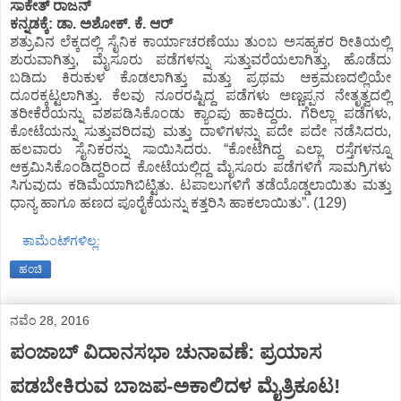
ಸಾಕೇತ್ ರಾಜನ್
ಕನ್ನಡಕ್ಕೆ: ಡಾ. ಅಶೋಕ್. ಕೆ. ಆರ್
ಶತ್ರುವಿನ ಲೆಕ್ಕದಲ್ಲಿ ಸೈನಿಕ ಕಾರ್ಯಾಚರಣೆಯು ತುಂಬ ಅಸಹ್ಯಕರ ರೀತಿಯಲ್ಲಿ
ಶುರುವಾಗಿತ್ತು, ಮೈಸೂರು ಪಡೆಗಳನ್ನು ಸುತ್ತುವರೆಯಲಾಗಿತ್ತು, ಹೊಡೆದು
ಬಡಿದು ಕಿರುಕುಳ ಕೊಡಲಾಗಿತ್ತು ಮತ್ತು ಪ್ರಥಮ ಆಕ್ರಮಣದಲ್ಲಿಯೇ
ದೂರಕ್ಕಟ್ಟಲಾಗಿತ್ತು. ಕೆಲವು ನೂರರಷ್ಟಿದ್ದ ಪಡೆಗಳು ಅಣ್ಣಪ್ಪನ ನೇತೃತ್ವದಲ್ಲಿ
ತರೀಕೆರೆಯನ್ನು ವಶಪಡಿಸಿಕೊಂಡು ಕ್ಯಾಂಪು ಹಾಕಿದ್ದರು. ಗೆರಿಲ್ಲಾ ಪಡೆಗಳು,
ಕೋಟೆಯನ್ನು ಸುತ್ತುವರಿದವು ಮತ್ತು ದಾಳಿಗಳನ್ನು ಪದೇ ಪದೇ ನಡೆಸಿದರು,
ಹಲವಾರು ಸೈನಿಕರನ್ನು ಸಾಯಿಸಿದರು. “ಕೋಟೆಗಿದ್ದ ಎಲ್ಲಾ ರಸ್ತೆಗಳನ್ನೂ
ಆಕ್ರಮಿಸಿಕೊಂಡಿದ್ದರಿಂದ ಕೋಟೆಯಲ್ಲಿದ್ದ ಮೈಸೂರು ಪಡೆಗಳಿಗೆ ಸಾಮಗ್ರಿಗಳು
ಸಿಗುವುದು ಕಡಿಮೆಯಾಗಿಬಿಟ್ಟಿತು. ಟಪಾಲುಗಳಿಗೆ ತಡೆಯೊಡ್ಡಲಾಯಿತು ಮತ್ತು
ಧಾನ್ಯ ಹಾಗೂ ಹಣದ ಪೂರೈಕೆಯನ್ನು ಕತ್ತರಿಸಿ ಹಾಕಲಾಯಿತು”. (129)
ಕಾಮೆಂಟ್‌ಗಳಿಲ್ಲ:
ಹಂಚಿ
ನವೆಂ 28, 2016
ಪಂಜಾಬ್ ವಿದಾನಸಭಾ ಚುನಾವಣೆ: ಪ್ರಯಾಸ
ಪಡಬೇಕಿರುವ ಬಾಜಪ-ಅಕಾಲಿದಳ ಮೈತ್ರಿಕೂಟ!