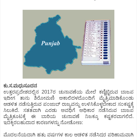
ಕು.ಸ.ಮಧುಸೂದನ
ಉತ್ತರಪ್ರದೇಶದಲ್ಲಿನ 2017ರ ಚುನಾವಣೆಯ ಮೇಲೆ ಕಣ್ಣಿಟ್ಟಿರುವ ಬಾಜಪ
ಇದೀಗ ತಾನು ಶಿರೋಮಣಿ ಅಕಾಲಿದಳದೊಂದಿಗೆ ಮೈತ್ರಿಮಾಡಿಕೊಂಡು
ಆಡಳಿತ ನಡೆಸುತ್ತಿರುವ ಪಂಜಾಬ್ ರಾಜ್ಯವನ್ನು ಉಳಿಸಿಕೊಳ್ಳಬೇಕಾದ ಸಂಕಷ್ಟಕ್ಕೆ
ಸಿಲುಕಿದೆ. ಸತತವಾಗಿ ಎರಡು ಅವಧಿಗೆ ಅಧಿಕಾರ ನಡೆಸಿರುವ ಬಾಜಪ
ಮೈತ್ರಿಕೂಟಕ್ಕೆ ಈ ಬಾರಿಯ ಚುನಾವಣೆ ನಿಜಕ್ಕೂ ಕಷ್ಟಕರವಾಗಲಿದೆ.
ಇದಕ್ಕಿರಬಹುದಾದ ಕಾರಣಗಳನ್ನು ನೋಡೋಣ:
ಮೊದಲನೆಯದಾಗಿ ಹತ್ತು ವರ್ಷಗಳ ಕಾಲ ಆಡಳಿತ ನಡೆಸಿದ್ದರ ಪರಿಣಾಮವಾಗಿ