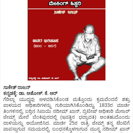
ಸಾಕೇತ್ ರಾಜನ್
ಕನ್ನಡಕ್ಕೆ: ಡಾ. ಅಶೋಕ್. ಕೆ. ಆರ್
ಗೆರಿಲ್ಲಾ ಯುದ್ಧವು ಅಳವಡಿಸಿಕೊಂಡ ಮತ್ತೊಂದು ಕ್ರಮವೆಂದರೆ ಶತ್ರು
ಪಾಳಯದ ಅಧಿಕಾರಿಗಳನ್ನು ಗುರಿಯಾಗಿಸಿಕೊಂಡಿದ್ದು. 1833ರ ಮಾರ್ಚಿ
ತಿಂಗಳಿನಲ್ಲಿ, ಬರ್ರಿನ ಸಿಪಾಯಿ ನದೀಮ್ ಖಾನ್, ಬ್ರಿಟೀಷ್ ಅಧಿಕಾರಿ ಮೇಜರ್
ಜೇಮ್ಸ್ ಮೇಲೆ ಬೆಂಕಿಪುರದಲ್ಲಿ (ಇವತ್ತಿನ ಭದ್ರಾವತಿ) ಅಂತಹುದೊಂದು
ದಾಳಿಯನ್ನು ಆಯೋಜಿಸಿದ. ಮಾರ್ಚಿ 25ರ ರಾತ್ರಿ ಜೇಮ್ಸ್ ತನ್ನ ಟೆಂಟಿಗೆ
ವಾಪಸ್ಸಾಗುವ ಸಮಯದಲ್ಲಿ, ಬಂಧನಕ್ಕೊಳಗಾಗುವ ಮುನ್ನ ನದೀಮ್ ಖಾನ್