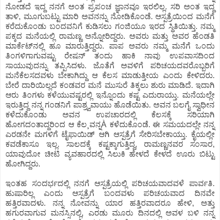
ನೋಡದೆ ಇದ್ದ ನನಗೆ ಅಂತ ಪ್ರಪಂಚ ಜ್ಞಾನವೂ ಇರಲಿಲ್ಲ. ಸರಿ ಅಂತ ಇದ್ದ
ತಾಳಿ, ಮೂಗುಬಟ್ಟು ಮಾರಿ ಅವನನ್ನು ನೋಡಿಕೊಂಡೆ. ಆಸ್ಪತ್ರೆಯಿಂದ ಮನೆಗೆ
ಕರೆದುಕೊಂಡು ಬಂದವನಿಗೆ ಕುಡಿಸಲು ಗಂಜಿಯೂ ಇರದ ಸ್ಥಿತಿಯಿತ್ತು. ನಮ್ಮ
ಪಕ್ಕದ ಮನೆಯಲ್ಲಿ ರಾಮಣ್ಣ ಅನ್ನೋರಿದ್ದರು. ಅವರು ಮತ್ತು ಅವರ ಹೆಂಡತಿ
ಮಾರ್ಕೆಟ್‍ನಲ್ಲಿ ಹೂ ಮಾರುತ್ತಿದ್ದರು. ಪಾಪ ಅವರು ನಮ್ಮ ಮನೆಗೆ ಒಂದು
ತಿಂಗಳಿಗಾಗುವಷ್ಟು ರೇಷನ್ ತಂದು ಹಾಕಿ ನಾವು ಉಪವಾಸದಿಂದ
ಸಾಯುವುದನ್ನು ತಪ್ಪಿಸಿದಳು. ಜೊತೆಗೆ ಅವಳಿಗೆ ಪರಿಚಯದವರೊಬ್ಬರಿಗೆ
ಮನೆಕೆಲಸದವಳು ಬೇಕಾಗಿದ್ದು ಆ ಕೆಲಸ ಮಾಡುತ್ತೀಯ ಎಂದು ಕೇಳಿದರು.
ಬೇರೆ ದಾರಿಯಿಲ್ಲದೆ ಕಂಡವರ ಮನೆ ಮುಸುರೆ ತಿಕ್ಕಲು ಶುರು ಮಾಡಿದೆ. ಇದಾಗಿ
ಆರು ತಿಂಗಳು ಕಳೆಯುವಷ್ಟರಲ್ಲಿ ಇನ್ನೊಂದು ಕಷ್ಟ ಎದುರಾಯ್ತು. ಮನೆಯಲ್ಲೇ
ಇರುತ್ತಿದ್ದ ನನ್ನ ಗಂಡನಿಗೆ ಪಾಶ್ರ್ವವಾಯು ಹೊಡೆಯಿತು. ಅವನ ಬಲಗೈ ಸ್ವಾಧೀನ
ಕಳೆದುಕೊಂಡು ಅವನ ಉಪಚಾರದಲ್ಲಿ ಕೆಲಸಕ್ಕೆ ಸರಿಯಾಗಿ
ಹೋಗದಂತಾದ್ದರಿಂದ ಆ ಕೆಲ¸ವನ್ನÀ ಕಳೆದುಕೊಂಡೆ. ಈ ಸಮಯದಲ್ಲೇ ನನ್ನ
ಎರಡನೇ ಮಗಳಿಗೆ ಟೈಫಾಯಿಡ್ ಆಗಿ ಆಸ್ಪತ್ರೆಗೆ ಸೇರಿಸಬೇಕಾಯ್ತು. ಕೈಯಲ್ಲೀ
ಕವಡೆಕಾಸೂ ಇಲ್ಲ. ಸಾಲದಕ್ಕೆ ಕಷ್ಟಕ್ಕಾಗುತ್ತಿದ್ದ, ರಾಮಣ್ಣನವರ ಸಂಸಾರ,
ಯಾವುದೋ ಚೀಟಿ ವ್ಯವಹಾರದಲ್ಲಿ ಸಿಲುಕಿ ಹೇಳದೆ ಕೇಳದೆ ಊರು ಬಿಟ್ಟು
ಹೋಗಿದ್ದರು.
ಇಂತಹ ಸಂದರ್ಭದಲ್ಲಿ ನನಗೆ ಆಸ್ಪತ್ರೆಯಲ್ಲಿ ಪರಿಚಯವಾದವಳೆ ಪಾರ್ವತಿ.
ಹುಷಾರಿಲ್ಲ ಎಂದು ಆಸ್ಪತ್ರೆಗೆ ಬಂದವಳು ಪರಿಚಯವಾದ ದಿನವೇ
ಹತ್ತಿರವಾದಳು. ನನ್ನ ನೋವನ್ನು ಯಾರ ಹತ್ತಿರವಾದರೂ ಹೇಳಿ, ಅತ್ತು
ಹಗುರವಾಗುವ ಮನಸ್ಸಿನಲ್ಲಿ, ಎರಡು ಮೂರು ದಿನದಲ್ಲಿ ಅವಳ ಬಳಿ ನನ್ನ