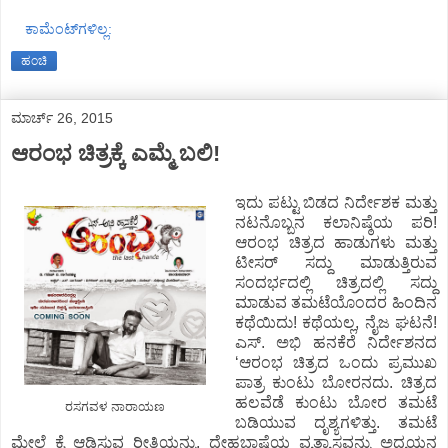
ಕಾಮೆಂಟ್‌ಗಳಿಲ್ಲ:
ಹಂಚಿ
ಮಾರ್ಚ್ 26, 2015
ಆರಂಭ ಚಿತ್ರಕ್ಕೆ ಎಮ್ಮೆ ಬಲಿ!
ಇದು ಪಟ್ಟು ಬಿಡದ ನಿರ್ದೇಶಕ ಮತ್ತು
ನಟನೊಬ್ಬನ ಕಲಾನಿಷ್ಠೆಯ ಪರಿ!
ಆರಂಭ ಚಿತ್ರದ ಹಾಡುಗಳು ಮತ್ತು
ಟೀಸರ್ ಸದ್ದು ಮಾಡುತ್ತಿರುವ
ಸಂದರ್ಭದಲ್ಲಿ ಚಿತ್ರದಲ್ಲಿ ಸದ್ದು
ಮಾಡುವ ತಮಟೆಯೊಂದರ ಹಿಂದಿನ
ಕಥೆಯಿದು! ಕಥೆಯಲ್ಲ, ನೈಜ ಘಟನೆ!
ಎಸ್. ಅಭಿ ಹನಕೆರೆ ನಿರ್ದೇಶನದ
‘ಆರಂಭ ಚಿತ್ರದ ಒಂದು ಪ್ರಮುಖ
ಪಾತ್ರ ಕುಂಟು ಬೋರನದು. ಚಿತ್ರದ
ಹಲವೆಡೆ ಕುಂಟು ಬೋರ ತಮಟೆ
ರಸಗವಳ ನಾರಾಯಣ
ಬಡಿಯುವ ದೃಶ್ಯಗಳಿತ್ತು. ತಮಟೆ
ಮೇಲೆ ಕೈ ಆಡಿಸುವ ರೀತಿಯನ್ನು, ದೇಹಭಾಷೆಯ ವ್ಯತ್ಯಾಸವನ್ನು ಅಧ್ಯಯನ