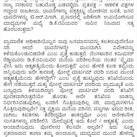
ರಾಜ್ಯ ಸರಕಾರದ ಬಹುದೊಡ್ಡ ಎಡವಟ್ಟಿದು. ಪ್ರತಿಪಕ್ಷ – ಆಡಳಿತ ಪಕ್ಷಗಳ
ಗದ್ದಲದ ರಾಜಕೀಯ, ಭಾವನೆಗಳನ್ನು ಪಕ್ಕಕ್ಕಿಟ್ಟು ಯೋಚಿಸದ ಜನತೆ, ಜನರ
ಭಾವನೆಗಳನ್ನು ಟಿ.ಆರ್.ಪಿಗಾಗಿ, ಪ್ರಸಾರದಲ್ಲಿ ಏರಿಕೆಗಾಗಿ ಉಪಯೋಗಿಸುವ
ಮಾಧ್ಯಮಗಳ ಮಧ್ಯೆ ಡಿ.ಕೆ.ರವಿಯವರ ಸಾವಿನ ನಿಜವಾದ ಸತ್ಯ
ಹೊರಬರುತ್ತದಾ?
ಪ್ರಾಮಾಣಿಕ ಅಧಿಕಾರಿಯೊಬ್ಬನ ಸಾವು ಜನಮಾನಸವನ್ನು ಕಲಕಿರುವುದೇನೋ
ಸರಿ. ಆದರೆ ಭಾವನೆಗಳನ್ನೇ ಮುಂದಾಗಿಸಿ ವಿವೇಕವನ್ನು
ಕಳೆದುಕೊಂಡುಬಿಡಬೇಕೆ ಎಂಬ ಪ್ರಶ್ನೆ ಕಾಡುತ್ತದೆ. ಬೆಂಗಳೂರಿನ ಕಮಿಷನರ್
ರೆಡ್ಡಿಯವರು ಡಿ.ಕೆ.ರವಿಯವರ ಮನೆಯ ಪರಿಶೀಲನೆಯ ನಂತರ ‘ಪ್ರೈಮಾ
ಫೇಸಿ ಇದು ಆತ್ಮಹತ್ಯೆಯೆಂದು ತೋರುತ್ತದೆ’ ಎಂಬ ಹೇಳಿಕೆ ಕೂಡ ತಪ್ಪೆಂದು
ಅನ್ನಿಸುವುದು ಇದೇ ಕಾರಣಕ್ಕೆ. ಪೋಸ್ಟ್ ಮಾರ್ಟಮ್ ವರದಿ ಬರುವ ಮುಂಚೆ
ಆತ್ಮಹತ್ಯೆಯೆಂದು ಹೇಳಿದ್ದೇಗೆ? ಎಂಬ ಪ್ರಶ್ನೆ ಹುಟ್ಟುವುದು ತನಿಖೆಯೊಂದು
ಹೇಗೆ ನಡೆಯುತ್ತದೆ ಮತ್ತು ಪೋಸ್ಟ್ ಮಾರ್ಟಮ್ ವರದಿಯ ಪ್ರಾಮುಖ್ಯತೆ ಏನು
ಎನ್ನುವುದು ತಿಳಿಯದಿದ್ದಾಗ. ಪೋಸ್ಟ್ ಮಾರ್ಟಮ್ ವರದಿ ತನಿಖೆಗೆ
ಪೂರಕವಾಗಿರುತ್ತದೆಯೇ ಹೊರತು ಅದೇ ತನಿಖೆಯ ಜಾಡನ್ನು
ನಿರ್ಧರಿಸಿಬಿಡುವುದಿಲ್ಲ. ಜನರಿಗೆ ಗೊತ್ತಿರುವುದಿಲ್ಲ ಸರಿ, ಮಾಧ್ಯಮಗಳಿಗೂ
ಗೊತ್ತಿರುವುದಿಲ್ಲವೇ? ಸತ್ತ ವ್ಯಕ್ತಿಯ ಮನೆಯ ಪರಿಸರ, ವಸ್ತುಗಳು ಇರುವ ರೀತಿ,
ಬಾಗಿಲು ಕಿಟಕಿಗಳು ತೆರೆದಿದ್ದವೋ ಹಾಕಿದ್ದವೋ ಎಂಬ ಅನೇಕಾನೇಕ
ಸಂಗತಿಗಳನ್ನು ಪರಿಶೀಲಿಸಿ ‘ಮೇಲ್ನೊಟಕ್ಕೆ ಇದು ಕೊಲೆ / ಆತ್ಮಹತ್ಯೆ’ ಎಂದು
ಅಂದಾಜಿಸುವುದು ಪೋಲೀಸರ ಕೆಲಸವೇ ಅಲ್ಲವೇ? ಇದು ಸೂಕ್ಷ್ಮ
ಪ್ರಕರಣವಾದ ಕಾರಣ ತಮ್ಮ ಅಂದಾಜನ್ನು ಮಾಧ್ಯಮದ ಮುಂದೆ ಹೇಳಿದ್ದು