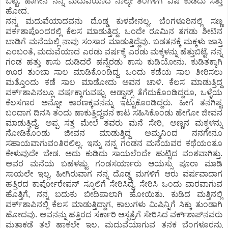
ಬಿಟ್ಟ. ಹಾಗೇನೆ ನನ್ನ ಮದುವೆಯಾದ ನಾಲ್ಕೇ ತಿಂಗಳಿಗೆ ವಿಷ ಕುಡಿದು ಸತ್ತು
ಹೋದ.
ನನ್ನ ಮದುವೆಯಾದವನು ದೊಡ್ಡ ಕುಳವೇನಲ್ಲ. ಬೆಂಗಳೂರಿನಲ್ಲಿ ಸಣ್ಣ
ವರ್ಕಶಾಪೊಂದರಲ್ಲಿ ಕೆಲಸ ಮಾಡುತ್ತಿದ್ದ. ಒಂದೇ ರೂಮಿನ ತಗಡು ಶೀಟಿನ
ಬಾಡಿಗೆ ಮನೆಯಲ್ಲಿ ನಾವು ಸಂಸಾರ ಮಾಡುತ್ತಿದ್ದೆವು. ಬಡತನಕ್ಕೆ ಮಕ್ಕಳು ಜಾಸ್ತಿ
ಎಂಬಂತೆ, ಮದುವೆಯಾದ ಎರಡು ವರ್ಷಕ್ಕೆ ಎರಡು ಮಕ್ಕಳನ್ನು ಹೆತ್ತುಬಿಟ್ಟೆ. ನನ್ನ
ಗಂಡ ಹತ್ತು ಕಾಸು ದುಡಿದರೆ ಹನ್ನೆರಡು ಕಾಸು ಕುಡಿಯೋನು. ಕುಡಿತಕ್ಕಾಗಿ
ಊರ ತುಂಬಾ ಸಾಲ ಮಾಡಿಕೊಂಡಿದ್ದ. ಒಂದು ಕಡೆಯ ಸಾಲ ತೀರಿಸಲು
ಮತ್ತೊಂದು ಕಡೆ ಸಾಲ ಮಾಡೋದು ಅವನ ಚಾಳಿ. ಕೆಲಸ ಮಾಡುತ್ತಿದ್ದ
ವರ್ಕ್‍ಶಾಪಿನಲ್ಲೂ ವರ್ಷಕ್ಕಾಗುವಷ್ಟು ಅಡ್ವಾನ್ಸ್ ತೆಗೆದುಕೊಂಡಿದ್ದರೂ, ಒಳ್ಳೆಯ
ಕೆಲಸಗಾರ ಅನ್ನೋ ಕಾರಣಕ್ಕವನನ್ನು ಇಟ್ಟುಕೊಂಡಿದ್ದರು. ಹೀಗೆ ತನಗಿಷ್ಟ
ಬಂದಾಗ ದಿನಸಿ ತಂದು ಹಾಕುತ್ತಿದ್ದವನ ಕಾಟ ಸಹಿಸಿಕೊಂಡು ಹೇಗೋ ಜೀವನ
ಮಾಡುತ್ತಿದ್ದೆ. ಅಪ್ಪ ಸತ್ತ ಮೇಲೆ ತವರು ಮನೆ ಸೇರಿ, ಅಣ್ಣನ ಮಕ್ಕಳನ್ನು
ನೋಡಿಕೊಂಡು ಜೀವನ ಮಾಡುತ್ತಿದ್ದ ಅಮ್ಮನಿಂದ ನನಗೇನೂ
ಸಹಾಯವಾಗುವಂತಿರಲಿಲ್ಲ. ಇನ್ನು ನನ್ನ ಗಂಡನ ಮನೆಯವರ ಕಥೆಯಂತೂ
ಕೇಳುವುದೇ ಬೇಡ. ಅದು ಕುಡಿದು ಸಾಯಲೆಂದೇ ಹುಟ್ಟಿದ ವಂಶವಾಗಿತ್ತು.
ಅವರ ಮನೆಯ ಬಹಳಷ್ಟು ಗಂಡಸರ್ಯಾರು ಆಯಸ್ಸು ಪೂರಾ ಮಾಡಿ
ಸಾಯಲೇ ಇಲ್ಲ. ಹೀಗಿರುವಾಗ ನನ್ನ ದೊಡ್ಡ ಮಗಳಿಗೆ ಆರು ವರ್ಷವಾದಾಗ
ಹತ್ತಿರದ ಕಾರ್ಪೋರೇಷನ್ ಸ್ಕೂಲಿಗೆ ಸೇರಿಸಿದ್ದೆ. ಸೇರಿಸಿ ಒಂದು ವಾರವಾಗುವ
ಹೊತ್ತಿಗೆ, ನನ್ನ ಬದುಕು ಬೀದಿಪಾಲಾಗಿ ಹೋಯಿತು. ಕುಡಿದ ಮತ್ತಿನಲ್ಲಿ
ವರ್ಕ್‍ಶಾಪಿನಲ್ಲಿ ಕೆಲಸ ಮಾಡುತ್ತಿದ್ದಾಗ, ಕಾಲುಗಳು ಮಿಷಿನ್ನಿಗೆ ಸಿಕ್ಕು ತುಂಡಾಗಿ
ಹೋದವು. ಅವನನ್ನು ಹತ್ತಿರದ ಸರ್ಕಾರಿ ಆಸ್ಪತ್ರೆಗೆ ಸೇರಿಸಿದ ವರ್ಕ್‍ಶಾಪ್‍ನವರು
ಮತ್ತಾಕಡೆ ತಲೆ ಹಾಕಲೇ ಇಲ್ಲ. ಮದುವೆಯಾಗುವ ತನಕ ಬೆಂಗಳೂರನ್ನು