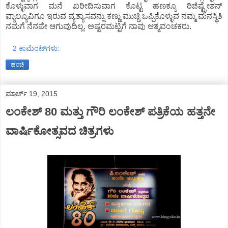
ಕೊಳ್ಳುವಾಗ ಮನೆ ಖರೀದಿಸುವಾಗ ಕೊಟ್ಟ ಹಣಕ್ಕೂ ರಿಜಿಷ್ಟ್ರೇಶನ್
ವ್ಯಾಲ್ಯೂವಿಗೂ ಇರುವ ವ್ಯತ್ಯಾಸವನ್ನು ಕಣ್ಣು ಮುಚ್ಚಿ ಒಪ್ಪಿಕೊಳ್ಳುವ ನಮ್ಮ ಮನಸ್ಥಿತಿ
ನಮಗೆ ನೆನಪೇ ಆಗುವುದಿಲ್ಲ. ಅಷ್ಟರಮಟ್ಟಿಗೆ ನಾವು ಆತ್ಮವಂಚಕರು.
2 ಕಾಮೆಂಟ್‌ಗಳು:
ಹಂಚಿ
ಮಾರ್ಚ್ 19, 2015
ಲಂಕೇಶ್ 80 ಮತ್ತು ಗೌರಿ ಲಂಕೇಶ್ ಪತ್ರಿಕೆಯ ಹತ್ತನೇ
ವಾರ್ಷಿಕೋತ್ಸವದ ಚಿತ್ರಗಳು