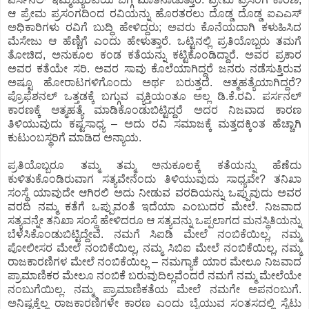
ಆ ಪ್ರೇಮ ಪ್ರಸಂಗದಿಂದ ರವಿಯನ್ನು ಹೊರತರಲು ದೊಡ್ಡ ದೊಡ್ಡ ಐಎಎಸ್
ಅಧಿಕಾರಿಗಳು ರವಿಗೆ ಬುದ್ಧಿ ಹೇಳಿದ್ದರು; ಅವರು ಕೊನೆಯದಾಗಿ ಕಳುಹಿಸಿದ
ಮೆಸೇಜು ಆ ಹೆಣ್ಣಿಗೆ ಎಂದು ಹೇಳುತ್ತಾರೆ. ಒಟ್ಟಿನಲ್ಲಿ ಪ್ರತಿಯೊಬ್ಬರು ತಮಗೆ
ತೋಚಿದ, ಅನುಕೂಲ ಕಂಡ ಕತೆಯನ್ನು ಕಟ್ಟಿಕೊಂಡಿದ್ದಾರೆ. ಅವರ ಪ್ರಕಾರ
ಅವರ ಕತೆಯೇ ಸರಿ. ಅವರ ಸಾವು ಕೊಲೆಯಾಗಿದ್ದರೆ ಜನರು ನಡೆಸುತ್ತಿರುವ
ಅಷ್ಟೂ ಹೋರಾಟಗಳಿಗೊಂದು ಅರ್ಥ ಬರುತ್ತದೆ. ಆತ್ಮಹತ್ಯೆಯಾಗಿದ್ದರೆ?
ಪ್ರೊಫೆಶನಲ್ ಒತ್ತಡಕ್ಕೆ ಬಗ್ಗುವ ವ್ಯಕ್ತಿಯಂತೂ ಅಲ್ಲ ಡಿ.ಕೆ.ರವಿ. ಪರ್ಸನಲ್
ಕಾರಣಕ್ಕೆ ಆತ್ಮಹತ್ಯೆ ಮಾಡಿಕೊಂಡುಬಿಟ್ಟಿದ್ದರೆ ಅದರ ನಿಜವಾದ ಕಾರಣ
ತಿಳಿಯುವುದು ಕಷ್ಟಸಾಧ್ಯ – ಅದು ರವಿ ಸಮಾಜಕ್ಕೆ ಮತ್ತದಕ್ಕಿಂತ ಹೆಚ್ಚಾಗಿ
ಕುಟುಂಬಸ್ಥರಿಗೆ ಮಾಡಿದ ಅನ್ಯಾಯ.
ಪ್ರತಿಯೊಬ್ಬರೂ ತಮ್ಮ ತಮ್ಮ ಅನುಕೂಲಕ್ಕೆ ಕತೆಯನ್ನು ಹೆಣೆದು
ಕುಳಿತುಕೊಂಡಿರುವಾಗ ಸತ್ಯವೇನೆಂದು ತಿಳಿಯುವುದು ಸಾಧ್ಯವೇ? ತನಿಖಾ
ಸಂಸ್ಥೆ ಯಾವುದೇ ಆಗಿರಲಿ ಅದು ನೀಡುವ ವರದಿಯನ್ನು ಒಪ್ಪುವುದು ಅವರ
ವರದಿ ನಮ್ಮ ಕತೆಗೆ ಒಪ್ಪುವಂತೆ ಇದೆಯಾ ಎಂಬುದರ ಮೇಲೆ. ನಿಜವಾದ
ಸತ್ಯವನ್ನೇ ತನಿಖಾ ಸಂಸ್ಥೆ ಹೇಳಿದರೂ ಆ ಸತ್ಯವನ್ನು ಒಪ್ಪಲಾಗದ ಮನಸ್ಥಿತಿಯನ್ನು
ಬೆಳೆಸಿಕೊಂಡುಬಿಟ್ಟಿದ್ದೇವೆ. ನಮಗೆ ಸಿಐಡಿ ಮೇಲೆ ನಂಬಿಕೆಯಿಲ್ಲ, ನಮ್ಮ
ಪೋಲೀಸರ ಮೇಲೆ ನಂಬಿಕೆಯಿಲ್ಲ, ನಮ್ಮ ಸಿಬಿಐ ಮೇಲೆ ನಂಬಿಕೆಯಿಲ್ಲ, ನಮ್ಮ
ರಾಜಕಾರಣಿಗಳ ಮೇಲೆ ನಂಬಿಕೆಯಿಲ್ಲ – ನಮಗ್ಯಾಕೆ ಯಾರ ಮೇಲೂ ನಿಜವಾದ
ಪ್ರಾಮಾಣಿಕರ ಮೇಲೂ ನಂಬಿಕೆ ಬರುವುದಿಲ್ಲವೆಂದರೆ ನಮಗೆ ನಮ್ಮ ಮೇಲೆಯೇ
ನಂಬುಗೆಯಿಲ್ಲ. ನಮ್ಮ ಪ್ರಾಮಾಣಿಕತೆಯ ಮೇಲೆ ನಮಗೇ ಅಪನಂಬುಗೆ.
ಅನಿಷ್ಟಕ್ಕೆಲ್ಲ ರಾಜಕಾರಣಿಗಳೇ ಕಾರಣ ಎಂದು ಬೈಯುವ ಸಂತಸದಲ್ಲಿ ಸೈಟು