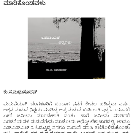
ಮಾರಿಕೊಂಡವಳು
ಕು.ಸ.ಮಧುಸೂದನ್
ಮದುವೆಯಾಗಿ ಬೆಂಗಳೂರಿಗೆ ಬಂದಾಗ ನನಗೆ ಕೇವಲ ಹದಿನೈದು ವರ್ಷ.
ಅಕ್ಕನ ಮದುವೆ ನಿಶ್ಚಯ ಮಾಡಿದ್ದ ಅಪ್ಪ ಮದುವೆ ಖರ್ಚಿಗಾಗಿ ಇದ್ದ ಒಂದೂವರೆ
ಏಕರೆ ಜಮೀನು ಮಾರಬೇಕಾಗಿ ಬಂತು. ಹಾಗೆ ಜಮೀನು ಮಾರಿದರೆ
ಎರಡನೆಯವಳ ಮದುವೆಗೇನು ಮಾಡೋದು ಅನ್ನೋ ಲೆಕ್ಕಾಚಾರದಲ್ಲಿ, ಆಗಿನ್ನೂ
ಎಸ್.ಎಸ್.ಎಲ್.ಸಿ ಓದುತ್ತಿದ್ದ ನನಗೂ ಮದುವೆ ಮಾಡಿ ತಲೆತೊಳೆದುಕೊಂಡು