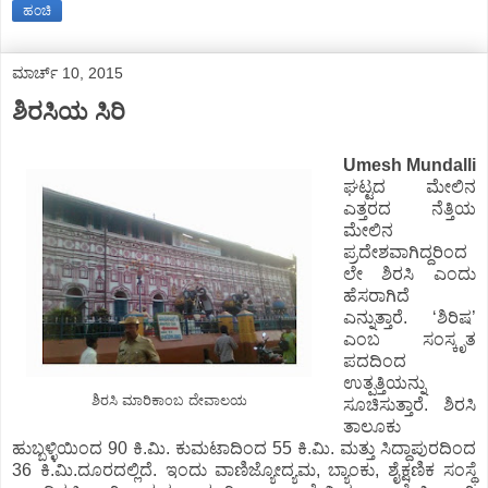
ಹಂಚಿ
ಮಾರ್ಚ್ 10, 2015
ಶಿರಸಿಯ ಸಿರಿ
Umesh Mundalli
ಘಟ್ಟದ ಮೇಲಿನ
ಎತ್ತರದ ನೆತ್ತಿಯ
ಮೇಲಿನ
ಪ್ರದೇಶವಾಗಿದ್ದರಿಂದ
ಲೇ ಶಿರಸಿ ಎಂದು
ಹೆಸರಾಗಿದೆ
ಎನ್ನುತ್ತಾರೆ. ‘ಶಿರಿಷ’
ಎಂಬ ಸಂಸ್ಕೃತ
ಪದದಿಂದ
ಉತ್ಪತ್ತಿಯನ್ನು
ಶಿರಸಿ ಮಾರಿಕಾಂಬ ದೇವಾಲಯ
ಸೂಚಿಸುತ್ತಾರೆ. ಶಿರಸಿ
ತಾಲೂಕು
ಹುಬ್ಬಳ್ಳಿಯಿಂದ 90 ಕಿ.ಮಿ. ಕುಮಟಾದಿಂದ 55 ಕಿ.ಮಿ. ಮತ್ತು ಸಿದ್ದಾಪುರದಿಂದ
36 ಕಿ.ಮಿ.ದೂರದಲ್ಲಿದೆ. ಇಂದು ವಾಣಿಜ್ಯೋದ್ಯಮ, ಬ್ಯಾಂಕು, ಶೈಕ್ಷಣಿಕ ಸಂಸ್ಥೆ