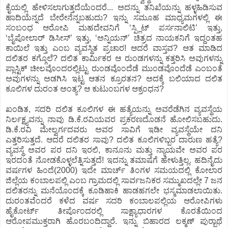
ಕೈಯಲ್ಲಿ ಹೇಳಿಸಲಾಗುತ್ತದೆಯೆಂದರೆ... ಅದನ್ನು ತನಿಖೆಯನ್ನು ಹಳ್ಳಹಿಡಿಸುವ
ಹಾದಿಯೆನ್ನದೆ ಬೇರೇನೆನ್ನಬಹುದು? ಇನ್ನು ಸಮೂಹ ಮಾಧ್ಯಮಗಳಲ್ಲಿ ಈ
ಸಂಬಂಧ ಆರೋಪಿ ಮಹದೇವನಿಗೆ ‘ಸ್ಪ್ಲಿಟ್ ಪರ್ಸನಾಲಿಟಿ’ ಇತ್ತು,
‘ಬೈಪೋಲಾರ್ ಡಿಸೀಸ್’ ಇತ್ತು, ‘ಅನ್ನಿಯನ್’ ಚಿತ್ರದ ನಾಯಕನಿಗೆ ಇದ್ದಂತಹ
ಕಾಯಿಲೆ ಇತ್ತು ಎಂಬ ವ್ಯವಸ್ಥಿತ ಪ್ರಚಾರ! ಆದರೆ ವಾಸ್ತವ? ಆತ ಮಾಡಿದ
ದಲಿತರ ಕಗ್ಗೊಲೆ? ದಲಿತ ಕಾರ್ಮಿಕರ ಆ ರುಂಡಗಳನ್ನು ಕತ್ತರಿಸಿ ಅವುಗಳನ್ನು
ಪ್ಲಾಸ್ಟಿಕ್ ಚೀಲವೊಂದರಲ್ಲಿಟ್ಟು ರುಂಡವೊಂದೆಡೆ ಮುಂಡವೊಂದೆಡೆ ಎಂಬಂತೆ
ಅವುಗಳನ್ನು ಅಡಗಿಸಿ ಇಟ್ಟ ಆತನ ಕ್ರೂರತನ? ಅದಕ್ಕೆ ಬಲಿಯಾದ ದಲಿತ
ಕೂಲಿಗಳ ದುರಂತ ಅಂತ್ಯ? ಆ ಕುಟುಂಬಗಳ ಆಕ್ರಂಧನ?
ಖಂಡಿತ, ಸದರಿ ದಲಿತ ಕೂಲಿಗಳ ಈ ಹತ್ಯೆಯನ್ನು ಅವರೆಡೆಗಿನ ವ್ಯವಸ್ಥೆಯ
ನಿರ್ಲಕ್ಷ್ಯವನ್ನು ನಾವು ಡಿ.ಕೆ.ರವಿಯವರ ಪ್ರಕರಣದೊಡನೆ ಹೋಲಿಸಬಹುದು.
ಡಿ.ಕೆ.ರವಿ ಮೇಲ್ವರ್ಗದವರು ಅವರ ಸಾವಿಗೆ ಇಡೀ ವ್ಯವಸ್ಥೆಯೇ ದನಿ
ಎತ್ತರಿಸುತ್ತದೆ. ಆದರೆ ದಲಿತರ ಸಾವು? ದಲಿತ ಕೂಲಿಗಳಿಬ್ಬರ ದಾರುಣ ಹತ್ಯೆ?
ವ್ಯವಸ್ಥೆ ಅವರ ಪರ ದನಿ ಇರಲಿ, ಕಾನೂನು ಮತ್ತು ನ್ಯಾಯವೇ ಅವರ ಪರ
ಇರದಂತೆ ನೋಡಕೊಳ್ಳಲೆತ್ನಿಸುತ್ತದೆ! ಇದನ್ನು ತಮಾಷೆಗೆ ಹೇಳುತ್ತಿಲ್ಲ. ಹದಿನೈದು
ವರ್ಷಗಳ ಹಿಂದೆ(2000) ಇದೇ ಮಾರ್ಚ್ ತಿಂಗಳ ಸಮಯದಲ್ಲಿ ಕೋಲಾರ
ಜಿಲ್ಲೆಯ ಕಂಬಾಲಪಲ್ಲಿ ಎಂಬ ಗ್ರಾಮದಲ್ಲಿ ಸಾರ್ವಜನಿಕರ ಸಮ್ಮುಖದಲ್ಲೇ 7 ಜನ
ದಲಿತರನ್ನು ಮನೆಯೊಂದಕ್ಕೆ ಕೂಡಿಹಾಕಿ ಹಾಡಹಗಲೇ ಭಸ್ಮಮಾಡಲಾಯಿತು.
ದುರಂತವೆಂದರೆ ಕಳೆದ ವರ್ಷ ಸದರಿ ಕಂಬಾಲಪಲ್ಲಿಯ ಆರೋಪಿಗಳು
ಹೈಕೋರ್ಟ್ ತೀರ್ಪೊಂದರಲ್ಲಿ ಸಾಕ್ಷ್ಯಾಧಾರಗಳ ಕೊರತೆಯಿಂದ
ಆರೋಪಮುಕ್ತರಾಗಿ ಹೊರಬಂದಿದ್ದಾರೆ. ಇನ್ನು ಬಿಹಾರದ ಲಕ್ಮಣ್ ಪುರ್‍ಬಾಥೆ