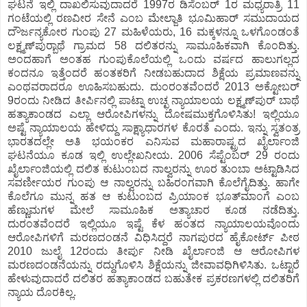
ಘಟನೆ ಇಲ್ಲಿ ದಾಖಲಿಸುವುದಾದರೆ 1997ರ ಡಿಸೆಂಬರ್ 1ರ ಮಧ್ಯರಾತ್ರಿ 11
ಗಂಟೆಯಲ್ಲಿ ರಣವೀರ ಸೇನೆ ಎಂಬ ಮೇಲ್ಜಾತಿ ಭೂಮಿಹಾರ್ ಸಮುದಾಯದ
ದೌರ್ಜನ್ಯಕೋರ ಗುಂಪು 27 ಮಹಿಳೆಯರು, 16 ಮಕ್ಕಳನ್ನೂ ಒಳಗೊಂಡಂತೆ
ಲಕ್ಷ್ಮಣ್‍ಪುರ್‍ಬಾಥೆ ಗ್ರಾಮದ 58 ದಲಿತರನ್ನು ಸಾಮೂಹಿಕವಾಗಿ ಕೊಂದಿತ್ತು.
ಅಂದಹಾಗೆ ಅಂತಹ ಗುಂಪುಕೊಲೆಯಲ್ಲಿ ಒಂದು ವರ್ಷದ ಹಾಲುಗಲ್ಲದ
ಕಂದನೂ ಇತ್ತೆಂದರೆ ಹಂತಕರಿಗೆ ನೀಡಬಹುದಾದ ಶಿಕ್ಷೆಯ ಪ್ರಮಾಣವನ್ನು
ಎಂಥವರಾದರೂ ಊಹಿಸಬಹುದು. ದುಂರಂತವೆಂದರೆ 2013 ಅಕ್ಟೋಬರ್
9ರಂದು ನೀಡಿದ ತೀರ್ಪಿನಲ್ಲಿ ಪಾಟ್ನಾ ಉಚ್ಛ ನ್ಯಾಯಾಲಯ ಲಕ್ಷ್ಮಣ್‍ಪುರ್ ಬಾಥೆ
ಹತ್ಯಾಕಾಂಡದ ಎಲ್ಲಾ ಆರೋಪಿಗಳನ್ನು ದೋಷಮುಕ್ತಗೊಳಿಸಿತು! ಇಲ್ಲಿಯೂ
ಅಷ್ಟೆ ನ್ಯಾಯಾಲಯ ಹೇಳಿದ್ದು ಸಾಕ್ಷ್ಯಾಧಾರಗಳ ಕೊರತೆ ಎಂದು. ಇನ್ನು ಸ್ವತಂತ್ರ
ಭಾರತದಲ್ಲೇ ಅತಿ ಭಯಂಕರ ಎನಿಸುವ ಮಹಾರಾಷ್ಟ್ರದ ಖೈರ್ಲಾಂಜಿ
ಘಟನೆಯೂ ಕೂಡ ಇಲ್ಲಿ ಉಲ್ಲೇಖನೀಯ. 2006 ಸೆಪ್ಟೆಂಬರ್ 29 ರಂದು
ಖೈರ್ಲಾಂಜಿಯಲ್ಲಿ ದಲಿತ ಕುಟುಂಬದ ನಾಲ್ವರನ್ನು ಊರ ತುಂಬಾ ಅಟ್ಟಾಡಿಸಿದ
ಸವರ್ಣೀಯರ ಗುಂಪು ಆ ನಾಲ್ವರನ್ನು ಬಹಿರಂಗವಾಗಿ ಕೊಲೆಗೈದಿತ್ತು. ಹಾಗೇ
ಕೊಲೆಗೂ ಮುನ್ನ ಹತ ಆ ಕುಟುಂಬದ ಪ್ರಿಯಾಂಕ ಭೂತ್‍ಮಾಂಗೆ ಎಂಬ
ಹೆಣ್ಣುಮಗಳ ಮೇಲೆ ಸಾಮೂಹಿಕ ಅತ್ಯಾಚಾರ ಕೂಡ ನಡೆದಿತ್ತು.
ದುರಂತವೆಂದರೆ ಇಲ್ಲಿಯೂ ಇಷ್ಟೆ ಕೆಳ ಹಂತದ ನ್ಯಾಯಾಲಯವೊಂದು
ಆರೋಪಿಗಳಿಗೆ ಮರಣದಂಡನೆ ವಿಧಿಸಿದ್ದರೆ ನಾಗಪುರದ ಹೈಕೋರ್ಟ್ ಪೀಠ
2010 ಜುಲೈ 12ರಂದು ತೀರ್ಪು ನೀಡಿ ಖೈರ್ಲಾಂಜಿ ಆ ಆರೋಪಿಗಳ
ಮರಣದಂಡನೆಯನ್ನು ರದ್ದುಗೊಳಿಸಿ ಶಿಕ್ಷೆಯನ್ನು ಜೀವಾವಧಿಗಿಳಿಸಿತು. ಒಟ್ಟಾರೆ
ಹೇಳುವುದಾದರೆ ದಲಿತರ ಹತ್ಯಾಕಾಂಡದ ಬಹುತೇಕ ಪ್ರಕರಣಗಳಲ್ಲಿ ದಲಿತರಿಗೆ
ನ್ಯಾಯ ದೊರಕಿಲ್ಲ.