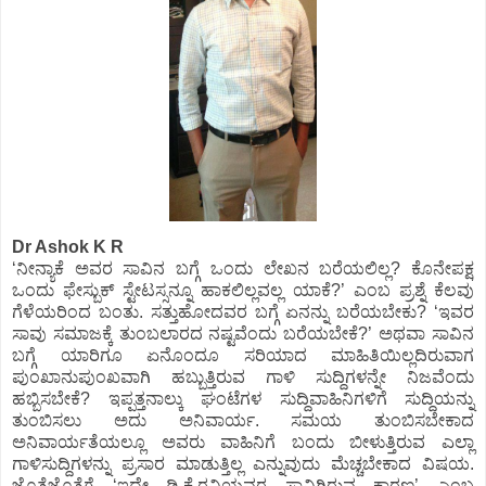
Dr Ashok K R
‘ನೀನ್ಯಾಕೆ ಅವರ ಸಾವಿನ ಬಗ್ಗೆ ಒಂದು ಲೇಖನ ಬರೆಯಲಿಲ್ಲ? ಕೊನೇಪಕ್ಷ
ಒಂದು ಫೇಸ್ಬುಕ್ ಸ್ಟೇಟಸ್ಸನ್ನೂ ಹಾಕಲಿಲ್ಲವಲ್ಲ ಯಾಕೆ?’ ಎಂಬ ಪ್ರಶ್ನೆ ಕೆಲವು
ಗೆಳೆಯರಿಂದ ಬಂತು. ಸತ್ತುಹೋದವರ ಬಗ್ಗೆ ಏನನ್ನು ಬರೆಯಬೇಕು? ‘ಇವರ
ಸಾವು ಸಮಾಜಕ್ಕೆ ತುಂಬಲಾರದ ನಷ್ಟವೆಂದು ಬರೆಯಬೇಕೆ?’ ಅಥವಾ ಸಾವಿನ
ಬಗ್ಗೆ ಯಾರಿಗೂ ಏನೊಂದೂ ಸರಿಯಾದ ಮಾಹಿತಿಯಿಲ್ಲದಿರುವಾಗ
ಪುಂಖಾನುಪುಂಖವಾಗಿ ಹಬ್ಬುತ್ತಿರುವ ಗಾಳಿ ಸುದ್ದಿಗಳನ್ನೇ ನಿಜವೆಂದು
ಹಬ್ಬಿಸಬೇಕೆ? ಇಪ್ಪತ್ತನಾಲ್ಕು ಘಂಟೆಗಳ ಸುದ್ದಿವಾಹಿನಿಗಳಿಗೆ ಸುದ್ದಿಯನ್ನು
ತುಂಬಿಸಲು ಅದು ಅನಿವಾರ್ಯ. ಸಮಯ ತುಂಬಿಸಬೇಕಾದ
ಅನಿವಾರ್ಯತೆಯಲ್ಲೂ ಅವರು ವಾಹಿನಿಗೆ ಬಂದು ಬೀಳುತ್ತಿರುವ ಎಲ್ಲಾ
ಗಾಳಿಸುದ್ದಿಗಳನ್ನು ಪ್ರಸಾರ ಮಾಡುತ್ತಿಲ್ಲ ಎನ್ನುವುದು ಮೆಚ್ಚಬೇಕಾದ ವಿಷಯ.
ಜೊತೆಜೊತೆಗೆ ‘ಇದೇ ಡಿ.ಕೆ.ರವಿಯವರ ಸಾವಿಗಿರುವ ಕಾರಣ’ ಎಂಬ