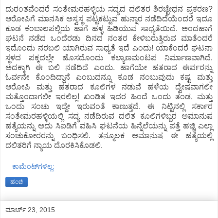
ದುರಂತವೆಂದರೆ ಸಂತೇಮರಹಳ್ಳಿಯ ಸದ್ಯದ ದಲಿತರ ಶಿರಚ್ಛೇಧನ ಪ್ರಕರಣ?
ಆರೋಪಿಗೆ ಮಾನಸಿಕ ಅಸ್ವಸ್ಥ ಪಟ್ಟಕಟ್ಟುವ ಹುನ್ನಾರ ನಡೆದಿದೆಯೆಂದರೆ ಇದೂ
ಕೂಡ ಕಂಬಾಲಪಲ್ಲಿಯ ಹಾಗೆ ಹಳ್ಳ ಹಿಡಿಯುವ ಸಾಧ್ಯತೆಯಿದೆ. ಅಂದಹಾಗೆ
ಘಟನೆ ನಡೆದ ಒಂದೆರಡು ದಿನದ ನಂತರ ಕೇಳಿಬರುತ್ತಿರುವ ಮಾತೆಂದರೆ
ಇದೊಂದು ನರಬಲಿ ಯಾಗಿರುವ ಸಾಧ್ಯತೆ ಇದೆ ಎಂದು! ಯಾಕೆಂದರೆ ಘಟನಾ
ಸ್ಥಳದ ಪಕ್ಕದಲ್ಲೇ ಹೊಸದೊಂದು ಕಲ್ಯಾಣಮಂಟಪ ನಿರ್ಮಾಣವಾಗಿದೆ.
ಅದಕ್ಕಾಗಿ ಈ ಬಲಿ ನಡೆದಿದೆ ಎಂದು. ಹಾಗೆಯೇ ಹತರಾದ ಈರ್ವರನ್ನು
ಓರ್ವನೇ ಕೊಂದಿದ್ದಾನೆ ಎಂಬುದನ್ನೂ ಕೂಡ ನಂಬುವುದು ಕಷ್ಟ ಮತ್ತು
ಆರೋಪಿ ಮತ್ತು ಹತರಾದ ಕೂಲಿಗಳ ನಡುವೆ ಹಳೆಯ ದ್ವೇಷವಾಗಲೀ
ಮತ್ತೊಂದಾಗಲೀ ಇರಲಿಲ್ಲ! ಖಂಡಿತ ಇದರ ಹಿಂದೆ ಒಂದು ತಂಡ, ಮತ್ತು
ಒಂದು ಸಂಚು ಇದ್ದೇ ಇರುವಂತೆ ಕಾಣುತ್ತದೆ. ಈ ನಿಟ್ಟಿನಲ್ಲಿ ಸರ್ಕಾರ
ಸಂತೇಮರಹಳ್ಳಿಯಲ್ಲಿ ಸದ್ಯ ನಡೆದಿರುವ ದಲಿತ ಕೂಲಿಗಳಿಬ್ಬರ ಅಮಾನುಷ
ಹತ್ಯೆಯನ್ನು ಅದು ಸಿಐಡಿಗೆ ವಹಿಸಿ ಘಟನೆಯ ಹಿನ್ನೆಲೆಯನ್ನು ಪತ್ತೆ ಹಚ್ಚಿ ಎಲ್ಲಾ
ಸಂಚುಕೋರರನ್ನು ಬಂಧಿಸಲಿ. ತನ್ಮೂಲಕ ಅಮಾನುಷ ಈ ಹತ್ಯೆಯಲ್ಲಿ
ದಲಿತರಿಗೆ ನ್ಯಾಯ ದೊರಕಿಸಿಕೊಡಲಿ.
ಕಾಮೆಂಟ್‌ಗಳಿಲ್ಲ:
ಹಂಚಿ
ಮಾರ್ಚ್ 23, 2015