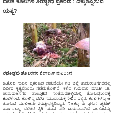
ದಲಿತ ಕೂಲಿಗಳ ಶಿರಚ್ಛೇಧ ಪ್ರಕರಣ : ದಿಕ್ಕುತಪ್ಪಿಸುವ
ಯತ್ನ?
ರಘೋತ್ತಮ ಹೊ.ಬ
ರವರ ಫೇಸ್‍ಬುಕ್ ಪುಟದಿಂದ
ಡಿ.ಕೆ.ರವಿ ಸಾವಿನ ಪ್ರಕರಣದ ನಡುವೆಯೇ ಗಡಿ ಜಿಲ್ಲೆ ಚಾಮರಾಜನಗರದಲ್ಲಿ
ಬರ್ಬರ ಕೃತ್ಯವೊಂದು ನಡೆದುಹೋಗಿದೆ. ಕಳೆದ ಗುರುವಾರ ಮಾರ್ಚಿ 19,
ಚಾಮರಾಜನಗರ ತಾಲ್ಲೂಕಿನ ಸಂತೆಮರಹಳ್ಳಿಯಲ್ಲಿ ತೋಟವೊಂದಕ್ಕೆ
ಕೂಲಿಗೆಂದು ಹೋಗಿದ್ದ ದಲಿತ ಸಮುದಾಯಕ್ಕೆ ಸೇರಿದ ಇಬ್ಬರು ಕೂಲಿಗಳನ್ನು ಆ
ತೋಟದ ಮಾಲೀಕನೇ ಶಿರಚ್ಛೇಧಗೈದಿದ್ದಾನೆ. ನಿಜಕ್ಕೂ ಈ ಘಟನೆ ಹೈಟೆಕ್
ಯುಗದಲ್ಲೂ ದಲಿತರ ಸ್ಥಿತಿ ಯಾವ ಪರಿ ದಾರುಣವಾಗಿದೆ ಎಂಬುದನ್ನು