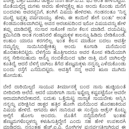
ಪರೀಕ್ಷೆ, ಎಕ್ಸರೆ ಮಾಡಿದ ಡಾಕ್ಟರು ನನಗೆ ಹೆಚ್.ಐ.ವಿ. ಇದೆ ಅಂತ ಹೇಳಿಬಿಟ್ಟರು.
ಜೊತೆಯಲ್ಲಿದ್ದ ಮಗಳು ಅವರು ಹೇಳಿದ್ದಕ್ಕೆಲ್ಲ ಹೂ ಅಂದು ಕೊಂಡು ಮನೆಗೆ
ಬಂದವಳು ಅವರಪ್ಪನಿಗೆ, ತಂಗಿಗೆ ವಿಷಯ ಹೇಳಿದಳು. ಗಂಡನಂತೂ “ನಿನ್ನ
ಮುಟ್ಟಿ ಇಪ್ಪತ್ತು ವರ್ಷವಾಯ್ತು. ಹೇಳು, ಈ ಕಾಯಿಲೆ ಹೇಗೆ ಬಂತು” ಅಂತ
ಕೆಂಡಮಂಡಲವಾಗಿಬಿಟ್ಟ. ಅವನ ಅರಚಾಟದಿಂದ ಇರೋ ವಿಷಯವನ್ನು ಹೇಳಿ
ತಪ್ಪು ಮಾಡಿಬಿಟ್ಟೆ, ಸಂಸಾರ ಸಾಕೋಕೆ ನಾನೀ ಕೆಲಸ ಮಾಡಿದೆ. ದಯವಿಟ್ಟು
ಕ್ಷಮಿಸಿಬಿಡಿ ಅಂತ ಗಂಡನಿರಲಿ ಹೆಣ್ಣುಮಕ್ಕಳ ಕಾಲನ್ನೂ ಹಿಡಿದು ಬೇಡಿಕೊಂಡೆ.
ಉಹುಂ ಯಾರೂ ಕರಗಲಿಲ್ಲ. ಇಂತ ಕೆಲಸ ಮಾಡೋ ಬದಲು ಅವತ್ತೇ
ನಮ್ಮನ್ನೆಲ್ಲ ಸಾಯಿಸಿಬಿಡ್ಬೇಕಿತ್ತು ಅಂದು ಕೂಗಾಡಿ ಮನೆಯಿಂದ
ಹೊರಹಾಕಿಬಿಟ್ಟರು. ಬೆಳಿಗ್ಗೆಯ ಹೊತ್ತಿಗಾದರೂ ಅವರ ಕೋಪ ಕಡಿಮೆಯಾಗಿ
ನನ್ನ ಸೇರಿಸಬಹುದು ಅನ್ನೊ ನಂಬಿಕೆಯಿಂದ ಇಡೀ ರಾತ್ರಿ ಮನೆ ಬಾಗಿಲಲ್ಲೇ
ಕೂತಿದ್ದೆ. ಆದರೆ ಬೆಳಿಗ್ಗೆ ಬಾಗಿಲು ತೆಗೆದ ಹೆಣ್ಣುಮಕ್ಕಳು ನನ್ನನ್ನು ಎಳೆದುಕೊಂಡು
ಬಂದು ರಸ್ತೆಗೆ ಎಸೆದುಬಿಟ್ಟರು. ಅವತ್ತಿಗೆ ನನ್ನ ಅವರ ಋಣ ಮುಗಿದು
ಹೋಯಿತು.
ಬೇರೆ ದಾರಿಯಿಲ್ಲದೆ ಸಾಯುವ ತೀರ್ಮಾನಕ್ಕೆ ಬಂದ ನಾನು ಹುಚ್ಚಿಯಂತೆ
ಬೀದಿಬೀದಿ ಅಲೆದೆ. ಆದರೆ ಯಾರಿಗಾಗಿ ನಾನು ಇಷ್ಟೆಲ್ಲಾ ಕಷ್ಟಪಟ್ಟೆನೋ ಅವರೇ
ಆರಾಮಾಗಿರಬೇಕಾದರೆ, ಬದುಕು ಒತ್ತೆಯಿಟ್ಟ ನಾನ್ಯಾಕೆ ಸಾಯಬೇಕು ಅನ್ನಿಸಿ
ನನ್ನನ್ನು ಪರೀಕ್ಷಿಸಿದ ಡಾಕ್ಟರ ಹತ್ತಿರ ಹೋಗಿ ಮನೆಯಿಂದ ಹೊರಹಾಕಿರುವ
ವಿಷಯ ಹೇಳಿದೆ. ಆಗವರು ಈಗ ನಾನಿರುವ ಈ ಸಂಸ್ಥೆಯ ಅಡ್ರೆಸ್ ಕೊಟ್ಟು
ಅಲ್ಲಿಗೆ ಹೋಗು ಅಂದರು. ಜೊತೆಗೆ ನನ್ನೆದುರಿಗೇನೆ ಇಂತಹ
ಹೆಣ್ಣುಮಗಳೊಬ್ಬಳನ್ನು ಕಳುಹಿಸುತ್ತಿದ್ದೇನೆ ಎಂದು ಸಹ ಹೇಳಿ ಉಪಕಾರÀ
ಮಾಡಿದರು. ನನ್ನಂತಹ ಹೆಚ್.ಐ.ವಿ. ರೋಗಿಗಳ ಪುನರ್ವಸತಿಗಾಗಿರುವ ಈ