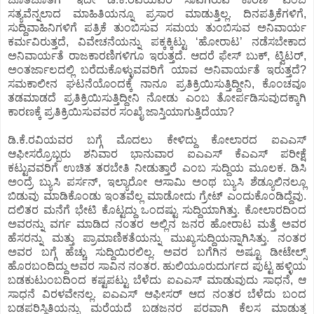
ಸತ್ಯವೆನ್ನಲಾದ ಮಾಹಿತಿಯನ್ನೂ ಪ್ರಸಾರ ಮಾಡುತ್ತಿಲ್ಲ. ದಿನಪತ್ರಿಕೆಗಳಿಗೆ,
ಸುದ್ದಿವಾಹಿನಿಗಳಿಗೆ ಪತ್ರಿಕೆ ತುಂಬಿಸುವ ಸಮಯ ತುಂಬಿಸುವ ಅನಿವಾರ್ಯ
ಕರ್ಮವಿರುತ್ತದೆ, ವಿವೇಚನೆಯನ್ನು ಪಕ್ಕಕ್ಕಿಟ್ಟು ‘ಹೋರಾಟ’ ನಡೆಸಬೇಕಾದ
ಅನಿವಾರ್ಯತೆ ರಾಜಕಾರಣಿಗಳಿಗೂ ಇರುತ್ತದೆ. ಆದರೆ ಫೇಸ್ ಬುಕ್, ಟ್ವಿಟರ್,
ಅಂತರ್ಜಾಲದಲ್ಲಿ ಬರೆದುಕೊಳ್ಳುವವರಿಗೆ ಯಾವ ಅನಿವಾರ್ಯತೆ ಇರುತ್ತದೆ?
ಸಮಕಾಲೀನ ಘಟನೆಯೊಂದಕ್ಕೆ ನಾನೂ ಪ್ರತಿಕ್ರಿಯಿಸುತ್ತಿದ್ದೀನಿ, ಕೊಂಚವೂ
ತಡಮಾಡದೆ ಪ್ರತಿಕ್ರಿಯಿಸುತ್ತಿದ್ದೀನಿ ನೋಡು ಎಂಬ ತೋರ್ಪಡಿಸುವುದಕ್ಕಾಗಿ
ಕಾರಣಕ್ಕೆ ಪ್ರತಿಕ್ರಿಯಿಸುವವರ ಸಂಖೈ ಜಾಸ್ತಿಯಾಗುತ್ತಿದೆಯಾ?
ಡಿ.ಕೆ.ರವಿಯವರ ಬಗ್ಗೆ ಮೊದಲು ಕೇಳಿದ್ದು ಕೋಲಾರದ ಐಎಎಸ್
ಆಫೀಸರ್ರೊಬ್ಬರು ಶನಿವಾರ ಭಾನುವಾರ ಐಎಎಸ್ ಕೆಎಎಸ್ ಪರೀಕ್ಷೆ
ಕಟ್ಟುವವರಿಗೆ ಉಚಿತ ತರಬೇತಿ ನೀಡುತ್ತಾರೆ ಎಂಬ ಸುದ್ದಿಯ ಮೂಲಕ. ಡಿಸಿ
ಅಂದ್ರೆ ಬ್ಯುಸಿ ಪರ್ಸನ್, ಇಲ್ಯಾರೋ ಆಸಾಮಿ ಅಂಥ ಬ್ಯುಸಿ ಶೆಡ್ಯೂಲಿನಲ್ಲೂ
ಬಿಡುವು ಮಾಡಿಕೊಂಡು ಇಂತವೆಲ್ಲ ಮಾಡೋದು ಗ್ರೇಟ್ ಎಂದುಕೊಂಡಿದ್ದೆವು.
ದಲಿತರ ಮನೆಗೆ ಭೇಟಿ ಕೊಟ್ಟದ್ದು ಒಂದಷ್ಟು ಸುದ್ದಿಯಾಗಿತ್ತು. ಕೋಲಾರದಿಂದ
ಅವರನ್ನು ವರ್ಗ ಮಾಡಿದ ನಂತರ ಅಲ್ಲಿನ ಜನರ ಹೋರಾಟ ಮತ್ತೆ ಅವರ
ಹೆಸರನ್ನು ಮತ್ತು ಪ್ರಾಮಾಣಿಕತೆಯನ್ನು ಮುಖ್ಯಸುದ್ದಿಯನ್ನಾಗಿಸಿತ್ತು. ನಂತರ
ಅವರ ಬಗ್ಗೆ ಹೆಚ್ಚು ಸುದ್ದಿಯಿರಲಿಲ್ಲ. ಅವರ ಬಗೆಗಿನ ಅಷ್ಟೂ ಡೀಟೇಲ್ಸ್
ಹೊರಬಂದಿದ್ದು ಅವರ ಸಾವಿನ ನಂತರ. ಹುಲಿಯೂರುದುರ್ಗದ ಪುಟ್ಟ ಹಳ್ಳಿಯ
ಬಡಕುಟುಂಬದಿಂದ ಕಷ್ಟಪಟ್ಟು ಬೆಳೆದು ಐಎಎಸ್ ಮಾಡುವುದು ಸಾಧನೆ, ಆ
ಸಾಧನೆ ವಿರಳವೇನಲ್ಲ. ಐಎಎಸ್ ಆಫೀಸರ್ ಆದ ನಂತರ ಬೆಳೆದು ಬಂದ
ಬಡಪರಿಸ್ಥಿತಿಯನ್ನು ಮರೆಯದೆ ಬಡಜನರ ಪರವಾಗಿ ಕೆಲಸ ಮಾಡುತ್ತ