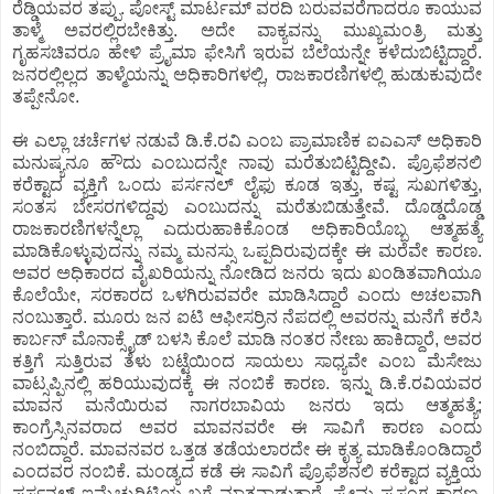
ರೆಡ್ಡಿಯವರ ತಪ್ಪು. ಪೋಸ್ಟ್ ಮಾರ್ಟಮ್ ವರದಿ ಬರುವವರೆಗಾದರೂ ಕಾಯುವ
ತಾಳ್ಮೆ ಅವರಲ್ಲಿರಬೇಕಿತ್ತು. ಅದೇ ವಾಕ್ಯವನ್ನು ಮುಖ್ಯಮಂತ್ರಿ ಮತ್ತು
ಗೃಹಸಚಿವರೂ ಹೇಳಿ ಪ್ರೈಮಾ ಫೇಸಿಗೆ ಇರುವ ಬೆಲೆಯನ್ನೇ ಕಳೆದುಬಿಟ್ಟಿದ್ದಾರೆ.
ಜನರಲ್ಲಿಲ್ಲದ ತಾಳ್ಮೆಯನ್ನು ಅಧಿಕಾರಿಗಳಲ್ಲಿ, ರಾಜಕಾರಣಿಗಳಲ್ಲಿ ಹುಡುಕುವುದೇ
ತಪ್ಪೇನೋ.
ಈ ಎಲ್ಲಾ ಚರ್ಚೆಗಳ ನಡುವೆ ಡಿ.ಕೆ.ರವಿ ಎಂಬ ಪ್ರಾಮಾಣಿಕ ಐಎಎಸ್ ಅಧಿಕಾರಿ
ಮನುಷ್ಯನೂ ಹೌದು ಎಂಬುದನ್ನೇ ನಾವು ಮರೆತುಬಿಟ್ಟಿದ್ದೀವಿ. ಪ್ರೊಫೆಶನಲಿ
ಕರೆಕ್ಟಾದ ವ್ಯಕ್ತಿಗೆ ಒಂದು ಪರ್ಸನಲ್ ಲೈಫು ಕೂಡ ಇತ್ತು, ಕಷ್ಟ ಸುಖಗಳಿತ್ತು,
ಸಂತಸ ಬೇಸರಗಳಿದ್ದವು ಎಂಬುದನ್ನು ಮರೆತುಬಿಡುತ್ತೇವೆ. ದೊಡ್ಡದೊಡ್ಡ
ರಾಜಕಾರಣಿಗಳನ್ನೆಲ್ಲಾ ಎದುರುಹಾಕಿಕೊಂಡ ಅಧಿಕಾರಿಯೊಬ್ಬ ಆತ್ಮಹತ್ಯೆ
ಮಾಡಿಕೊಳ್ಳುವುದನ್ನು ನಮ್ಮ ಮನಸ್ಸು ಒಪ್ಪದಿರುವುದಕ್ಕೇ ಈ ಮರೆವೇ ಕಾರಣ.
ಅವರ ಅಧಿಕಾರದ ವೈಖರಿಯನ್ನು ನೋಡಿದ ಜನರು ಇದು ಖಂಡಿತವಾಗಿಯೂ
ಕೊಲೆಯೇ, ಸರಕಾರದ ಒಳಗಿರುವವರೇ ಮಾಡಿಸಿದ್ದಾರೆ ಎಂದು ಅಚಲವಾಗಿ
ನಂಬುತ್ತಾರೆ. ಮೂರು ಜನ ಐಟಿ ಆಫೀಸರ್ರಿನ ನೆಪದಲ್ಲಿ ಅವರನ್ನು ಮನೆಗೆ ಕರೆಸಿ
ಕಾರ್ಬನ್ ಮೊನಾಕ್ಸೈಡ್ ಬಳಸಿ ಕೊಲೆ ಮಾಡಿ ನಂತರ ನೇಣು ಹಾಕಿದ್ದಾರೆ, ಅವರ
ಕತ್ತಿಗೆ ಸುತ್ತಿರುವ ತೆಳು ಬಟ್ಟೆಯಿಂದ ಸಾಯಲು ಸಾಧ್ಯವೇ ಎಂಬ ಮೆಸೇಜು
ವಾಟ್ಸಪ್ಪಿನಲ್ಲಿ ಹರಿಯುವುದಕ್ಕೆ ಈ ನಂಬಿಕೆ ಕಾರಣ. ಇನ್ನು ಡಿ.ಕೆ.ರವಿಯವರ
ಮಾವನ ಮನೆಯಿರುವ ನಾಗರಬಾವಿಯ ಜನರು ಇದು ಆತ್ಮಹತ್ಯೆ;
ಕಾಂಗ್ರೆಸ್ಸಿನವರಾದ ಅವರ ಮಾವನವರೇ ಈ ಸಾವಿಗೆ ಕಾರಣ ಎಂದು
ನಂಬಿದ್ದಾರೆ. ಮಾವನವರ ಒತ್ತಡ ತಡೆಯಲಾರದೇ ಈ ಕೃತ್ಯ ಮಾಡಿಕೊಂಡಿದ್ದಾರೆ
ಎಂದವರ ನಂಬಿಕೆ. ಮಂಡ್ಯದ ಕಡೆ ಈ ಸಾವಿಗೆ ಪ್ರೊಫೆಶನಲಿ ಕರೆಕ್ಟಾದ ವ್ಯಕ್ತಿಯ
ಪರ್ಸನಲ್ ಇಮ್ಮೆಚ್ಯುರಿಟಿಯ ಬಗ್ಗೆ ಮಾತನಾಡುತ್ತಾರೆ. ಪ್ರೇಮ ಪ್ರಸಂಗ ಕಾರಣ,