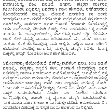
ಪಾರ್ವತಿಯನ್ನು ಭೇಟಿ ಮಾಡಿದೆ. ಆಗವಳು ಹತ್ತಿರದ ಪಾರ್ಕಿನಲ್ಲಿ
ಕೂರಿಸಿಕೊಂಡು ಎಲ್ಲವನ್ನೂ ವಿವರವಾಗಿ ಬಿಡಿಸಿ ಹೇಳಿದಳು. ನಿನಗೇನಾದರೂ
ತೊಂದರೆಯಾದರೆ ನಾನಿದ್ದೀನಿ, ಯೋಚನೆ ಮಾಡಬೇಡ ಬಾ ಅಂದು
ಯಾವುದೋ ಒಂದು ಮನೆಗೆ ಕರೆದೊಯ್ದಳು. ಅಲ್ಲಿದ್ದ ಹೆಂಗಸಿಗೆ ನನ್ನ ಪರಿಚಯ
ಮಾಡಿಕೊಟ್ಟು, ನಾಳೆಯಿಂದ ಇವಳು ಬರ್ತಾಳೆ. ಗಿರಾಕಿಗಳು ಕೋಡೋದ್ರಲ್ಲಿ
ಅವಳ ಪಾಲಿನದನ್ನು ಸರಿಯಾಗಿ ಕೊಟ್ಟು ಬಿಡು. ಪಾಪದವಳು ಒಳ್ಳೆ ಹುಡುಗಿ
ಯಾರ್ಯಾರೊ ಅಪಾಪೋಲಿಗಳನ್ನು, ಕುಡುಕರನ್ನು ಅವಳ ಹತ್ತಿರ ಕಳಿಸಬೇಡ
ಅಂತ ಹೇಳಿ ನನ್ನನ್ನು ವಾಪಾಸು ಕರೆದುಕೊಂಡು ನನ್ನ ಮನೆಗೆ ಬಂದಳು.
ಸಂಜೆಯ ತನಕ ಜೊತೆಯಲ್ಲಿದ್ದು ನಾನು ಅಲ್ಲಿಗೂ ಇಲ್ಲಿಗೂ ಬರ್ತಾ ಇರ್ತೀನಿ
ಹೆದರಬೇಡ ದೇವರಿಟ್ಟ ಹಾಗಾಗುತ್ತೆ. ಮಕ್ಕಳನ್ನು ಚೆನ್ನಾಗಿ ಓದಿಸು, ಗಂಡನ್ನ
ಮಕ್ಕಳನ್ನ ಚನ್ನಾಗಿ ನೋಡಿಕೋ ಅಂತ ಹೇಳಿ ಹೋದಳು.
ಆಮೇಲಿನದನ್ನು ಹೇಳೋದೇನಿದೆ. ಬೆಳಗೆದ್ದು ಮನೆಕೆಲಸ ಮಾಡಿ, ತಿಂಡಿ ಅಡುಗೆ
ಮಾಡಿಟ್ಟು, ಮಕ್ಕಳನ್ನು ಸ್ಕೂಲಿಗೆ ಕಳಿಸಿ, ಗಂಡನಿಗೆ ಬೇಕಾದ್ದನ್ನೆಲ್ಲಾ ಅವನ
ಪಕ್ಕದಲ್ಲಿಟ್ಟು ಪಾರ್ವತಿ ಪರಿಚಯಿಸಿದ ಮನೆಗೆ ಹೋಗುತ್ತಿದ್ದೆ. ಆ ಮನೆಯಲ್ಲಿ ನನ್ನ
ಮತ್ತೊಂದು ಬದುಕು ಶುರುವಾಯ್ತು. ಮೊದಮೊದಲು ಪ್ರಾಣಕಳೆದುಕೊಳ್ಳುವಷ್ಟು
ಅವಮಾನವಾದಂತಾಗುತ್ತಿತ್ತು. ಆದರೆ ಕಾಲ ಎಲ್ಲವನ್ನೂ ಮರೆಸುತ್ತೆ ನೋಡಿ.
ನಿದಾನವಾಗಿ ಆ ಕಸುಬಿಗೆ ಒಗ್ಗಿಕೊಳ್ಳುತ್ತಾ ಹೋದೆ. ನಿಜ ಹೇಳ್ತೀನಿ ನಾನು ಎರಡು
ಮಕ್ಕಳ ತಾಯಯಾಗಿದ್ರೂ ಮೊದಲ ಸಲ ನೋಡಿದ ಯಾರಿಗೂ
ಹಾಗನ್ನಿಸುತ್ತಿರಲಿಲ್ಲ. ಹಾಗಾಗಿ ನನ್ನ ವ್ಯವಹಾರ ಚನ್ನಾಗಿ ನಡೆಯತೊಡಗಿತು.
ಸತತ ಮೂರು ವರ್ಷಗಳ ಕಾಲ ಆ ಮನೆಯಲ್ಲೇ ದುಡಿದೆ. ಆಮೇಲೊಂದು ದಿನ
ಯಾವುದೋ ವಿಷಯಕ್ಕೆ ಮನಸ್ತಾಪ ಬಂದು ಹೋಗುವುದು ನಿಲ್ಲಿಸಿದೆ.