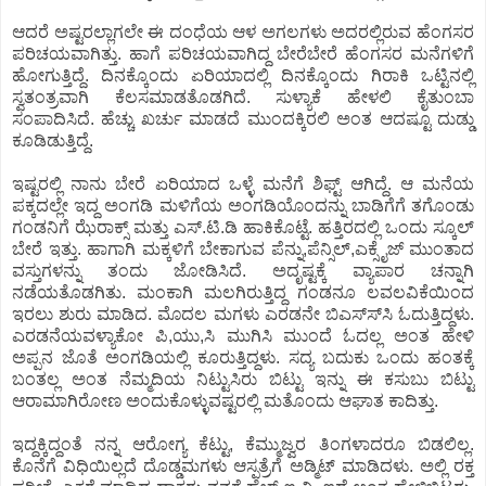
ಆದರೆ ಅಷ್ಟರಲ್ಲಾಗಲೇ ಈ ದಂಧೆಯ ಆಳ ಅಗಲಗಳು ಅದರಲ್ಲಿರುವ ಹೆಂಗಸರ
ಪರಿಚಯವಾಗಿತ್ತು. ಹಾಗೆ ಪರಿಚಯವಾಗಿದ್ದ ಬೇರೆಬೇರೆ ಹೆಂಗಸರ ಮನೆಗಳಿಗೆ
ಹೋಗುತ್ತಿದ್ದೆ. ದಿನಕ್ಕೊಂದು ಏರಿಯಾದಲ್ಲಿ ದಿನಕ್ಕೊಂದು ಗಿರಾಕಿ ಒಟ್ಟಿನಲ್ಲಿ
ಸ್ವತಂತ್ರವಾಗಿ ಕೆಲಸಮಾಡತೊಡಗಿದೆ. ಸುಳ್ಯಾಕೆ ಹೇಳಲಿ ಕೈತುಂಬಾ
ಸಂಪಾದಿಸಿದೆ. ಹೆಚ್ಚು ಖರ್ಚು ಮಾಡದೆ ಮುಂದಕ್ಕಿರಲಿ ಅಂತ ಆದಷ್ಟೂ ದುಡ್ಡು
ಕೂಡಿಡುತ್ತಿದ್ದೆ.
ಇಷ್ಟರಲ್ಲಿ ನಾನು ಬೇರೆ ಏರಿಯಾದ ಒಳ್ಳೆ ಮನೆಗೆ ಶಿಫ್ಟ್ ಆಗಿದ್ದೆ. ಆ ಮನೆಯ
ಪಕ್ಕದಲ್ಲೇ ಇದ್ದ ಅಂಗಡಿ ಮಳಿಗೆಯ ಅಂಗಡಿಯೊಂದನ್ನು ಬಾಡಿಗೆಗೆ ತಗೊಂಡು
ಗಂಡನಿಗೆ ಝೆರಾಕ್ಸ್ ಮತ್ತು ಎಸ್.ಟಿ.ಡಿ ಹಾಕಿಕೊಟ್ಟೆ. ಹತ್ತಿರದಲ್ಲಿ ಒಂದು ಸ್ಕೂಲ್
ಬೇರೆ ಇತ್ತು. ಹಾಗಾಗಿ ಮಕ್ಕಳಿಗೆ ಬೇಕಾಗುವ ಪೆನ್ನು,ಪೆನ್ಸಿಲ್,ಎಕ್ಸೈಜ್ ಮುಂತಾದ
ವಸ್ತುಗಳನ್ನು ತಂದು ಜೋಡಿಸಿದೆ. ಅದೃಷ್ಟಕ್ಕೆ ವ್ಯಾಪಾರ ಚನ್ನಾಗಿ
ನಡೆಯತೊಡಗಿತು. ಮಂಕಾಗಿ ಮಲಗಿರುತ್ತಿದ್ದ ಗಂಡನೂ ಲವಲವಿಕೆಯಿಂದ
ಇರಲು ಶುರು ಮಾಡಿದ. ಮೊದಲ ಮಗಳು ಎರಡನೇ ಬಿಎಸ್ಸ್‍ಸಿ ಓದುತ್ತಿದ್ದಳು.
ಎರಡನೆಯವಳ್ಯಾಕೋ ಪಿ,ಯು,ಸಿ ಮುಗಿಸಿ ಮುಂದೆ ಓದಲ್ಲ ಅಂತ ಹೇಳಿ
ಅಪ್ಪನ ಜೊತೆ ಅಂಗಡಿಯಲ್ಲಿ ಕೂರುತ್ತಿದ್ದಳು. ಸದ್ಯ ಬದುಕು ಒಂದು ಹಂತಕ್ಕೆ
ಬಂತಲ್ಲ ಅಂತ ನೆಮ್ಮದಿಯ ನಿಟ್ಟುಸಿರು ಬಿಟ್ಟು ಇನ್ನು ಈ ಕಸುಬು ಬಿಟ್ಟು
ಆರಾಮಾಗಿರೋಣ ಅಂದುಕೊಳ್ಳುವಷ್ಟರಲ್ಲಿ ಮತೊಂದು ಆಘಾತ ಕಾದಿತ್ತು.
ಇದ್ದಕ್ಕಿದ್ದಂತೆ ನನ್ನ ಆರೋಗ್ಯ ಕೆಟ್ಟು, ಕೆಮ್ಮುಜ್ವರ ತಿಂಗಳಾದರೂ ಬಿಡಲಿಲ್ಲ.
ಕೊನೆಗೆ ವಿಧಿಯಿಲ್ಲದೆ ದೊಡ್ಡಮಗಳು ಆಸ್ಪತ್ರೆಗೆ ಅಡ್ಮಿಟ್ ಮಾಡಿದಳು. ಅಲ್ಲಿ ರಕ್ತ