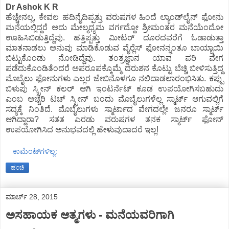
Dr Ashok K R
ಹೆಚ್ಚೇನಲ್ಲ, ಕೇವಲ ಹದಿನೈದಿಪ್ಪತ್ತು ವರುಷಗಳ ಹಿಂದೆ ಲ್ಯಾಂಡ್‍ಲೈನ್ ಫೋನು
ಮನೆಯಲ್ಲಿದ್ದರೆ ಅದು ಮೇಲ್ಮಧ್ಯಮ ವರ್ಗದ್ದೋ ಶ್ರೀಮಂತರ ಮನೆಯೆಂದೋ
ಊಹಿಸಿಬಿಡುತ್ತಿದ್ದೆವು. ಹತ್ತಿಪ್ಪತ್ತು ಮೀಟರ್ ದೂರದವರೆಗೆ ಓಡಾಡುತ್ತಾ
ಮಾತನಾಡಲು ಅನುವು ಮಾಡಿಕೊಡುವ ವೈರ್‍ಲೆಸ್ ಫೋನನ್ನಂತೂ ಬಾಯ್ಬಾಯಿ
ಬಿಟ್ಟುಕೊಂಡು ನೋಡಿದ್ದೆವು. ತಂತ್ರಜ್ಞಾನ ಯಾವ ಪರಿ ವೇಗ
ಪಡೆದುಕೊಂಡಿತೆಂದರೆ ಅಪರೂಪಕ್ಕೊಮ್ಮೆ ದರುಶನ ಕೊಟ್ಟು ಬೆಚ್ಚಿ ಬೀಳಿಸುತ್ತಿದ್ದ
ಮೊಬೈಲು ಫೋನುಗಳು ಎಲ್ಲರ ಜೇಬಿನೊಳಗೂ ನಲಿದಾಡಲಾರಂಭಿಸಿತು. ಕಪ್ಪು
ಬಿಳುಪು ಸ್ಕ್ರೀನ್ ಕಲರ್ ಆಗಿ ಇಂಟರ್ನೆಟ್ ಕೂಡ ಉಪಯೋಗಿಸಬಹುದು
ಎಂಬ ಅಚ್ಚರಿ ಟಚ್ ಸ್ಕ್ರೀನ್ ಬಂದು ಮೊಬೈಲುಗಳೆಲ್ಲ ಸ್ಮಾರ್ಟ್ ಆಗುವಲ್ಲಿಗೆ
ಸದ್ಯಕ್ಕೆ ನಿಂತಿದೆ. ಮೊಬೈಲುಗಳು ಸ್ಮಾರ್ಟಾದ ವೇಗದಲ್ಲೇ ಜನರೂ ಸ್ಮಾರ್ಟ್
ಆಗಿದ್ದಾರಾ? ಸತತ ಎರಡು ವರುಷಗಳ ತನಕ ಸ್ಮಾರ್ಟ್ ಫೋನ್
ಉಪಯೋಗಿಸಿದ ಅನುಭವದಲ್ಲಿ ಹೇಳುವುದಾದರೆ ಇಲ್ಲ!
ಕಾಮೆಂಟ್‌ಗಳಿಲ್ಲ:
ಹಂಚಿ
ಮಾರ್ಚ್ 28, 2015
ಅಸಹಾಯಕ ಆತ್ಮಗಳು - ಮನೆಯವರಿಗಾಗಿ