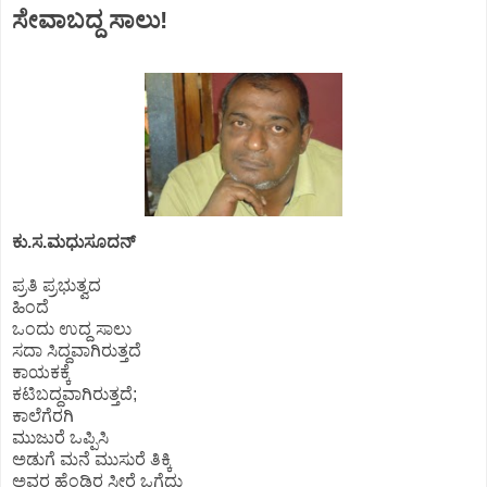
ಸೇವಾಬದ್ದ ಸಾಲು!
ಕು.ಸ.ಮಧುಸೂದನ್
ಪ್ರತಿ ಪ್ರಭುತ್ವದ
ಹಿಂದೆ
ಒಂದು ಉದ್ದ ಸಾಲು
ಸದಾ ಸಿದ್ದವಾಗಿರುತ್ತದೆ
ಕಾಯಕಕ್ಕೆ
ಕಟಿಬದ್ದವಾಗಿರುತ್ತದೆ;
ಕಾಲೆಗೆರಗಿ
ಮುಜುರೆ ಒಪ್ಪಿಸಿ
ಅಡುಗೆ ಮನೆ ಮುಸುರೆ ತಿಕ್ಕಿ
ಅವರ ಹೆಂಡಿರ ಸೀರೆ ಒಗೆದು