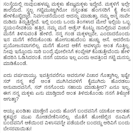
ಸಂಸ್ಥೆಯಲ್ಲಿ ನಾವುಬಹಳಷ್ಟು ಮಕ್ಕಳು ಹೆಣ್ಣುಮಕ್ಕಳು ಇದ್ದೇವೆ. ಮಕ್ಕಳಿಗೆ ಇಲ್ಲೇ
ಶಾಲೆಯಿದೆ. ಸ್ವಲ್ಪ ಗಟ್ಟಿಮುಟ್ಟಾಗಿರೋ ನನ್ನಂತಹ ಹೆಂಗಸರಿಗೆ ಕೈ ಕೆಲಸ
ಹೇಳಿಕೊಟ್ಟಿದ್ದಾರೆ. ನಿರ್ವಂಚನೆಯಿಂದ ಅದನ್ನು ಮಾಡುತ್ತಾ, ನಮ್ಮ ಅನ್ನ ನಾವೇ
ದುಡಿದು ತಿನ್ನುತ್ತಿದ್ದೇವೆ. ಇಲ್ಲಿ ಬಂದು ಒಂದು ತಿಂಗಳಾದ ಮೇಲೆ ಇಲ್ಲಿಯ ಒಬ್ಬ
ಸ್ವಯಂಸೇವಕಿಯ ಹತ್ತಿರ, ನಮ್ಮ ಮನೆ ಅಡ್ರೆಸ್ ಕೊಟ್ಟು ನಾನಿಲ್ಲಿರುವ ವಿಚಾರ
ಮನೆಗೆ ತಿಳಿಸುವಂತೆ ಹೇಳಿದೆ. ನನ್ನ ಗಂಡ ಮಕ್ಕಳಲ್ಲವೇ, ಎಂದಾದರೊಂದು
ಇನ ಮನೆಗೆ ಕರೆದುಕೊಂಡು ಹೋಗಬಹುದೆಂಬ ಹುಚ್ಚು ಆಸೆ. ಆದರೇನು
ಪ್ರಯೋಜನವಾಗಲಿಲ್ಲ. ಮನೆಗೆ ಹೋದ ಆಕೆಗೆ ಅವಳ್ಯಾರು ಅಂತ ಗೊತ್ತಿಲ್ಲ.
ನೀವು ಇನ್ನೊಂದು ಸಾರಿ ಬಂದ್ರೆ ಪೋಲೀಸಿಗೆ ಕಂಪ್ಲೇಟ್ ಕೊಡುತ್ತೇವೆಂದು ಹೇಳಿ
ಹೆದರಿಸಿ ಓಡಿಸಿದರಂತೆ. ನನಗೆ ಯಾರೂ ಇಲ್ಲ ಎಂದು ಅವತ್ತಿಂದ ಗಟ್ಟಿ ಮನಸ್ಸು
ಮಾಡಿಕೊಂಡೆ.
ಐದು ವರ್ಷವಾಯ್ತು. ಇವತ್ತಿನವರೆಗೂ ಅವರುಗಳ ವಿಚಾರ ಗೊತ್ತಾಗಿಲ್ಲ. ಇಷ್ಟೇ
ಸರ್ ನನ್ನ ಕಥೆ ಅಂತ ಮುಗಿಸಿದವಳಿಗೆ ಕೈಮುಗಿದು ಹೊರಡಲು
ಅನುವಾದವನಿಗೆ, ಸರ್ ನನಗೊಂದು ಸಹಾಯ ಮಾಡುತ್ತೀರ? ಏನೂ ಇಲ್ಲ,
ಈಗ ನನ್ನ ಮಕ್ಕಳು ಏನು ಮಾಡ್ತಿದಾರೆ ಅಂತ ತಿಳಿದುಕೊಂಡು ನನಗೆ ತಿಳ್ಸೋಕೆ
ಆಗುತ್ತಾ?
ಆಯ್ತು ಖಂಡಿತಾ ಮಾಡ್ತೇನೆ ಎಂದು ಹೊರಗೆ ಬಂದವನಿಗೆ ಯಾಕೋ ಅಂತಹ
ಕೃತಘ್ಞರ ಮುಖ ನೋಡಬೇಕೆನಿಸಲಿಲ್ಲ. ಜೊತೆಗೆ ಹೋಟೆಲ್ಲಿನ ರೂಮಿಗೆ
ಬಂದವನಿಗೆ ಆಕೆಯಿಂದ ವಿಳಾಸವನ್ನೇ ಪಡೆಯದೇ ಬಂದದ್ದು ಅರಿವಿಗೆ ಬಂದು
ಬೇಸರವಾಯಿತು!