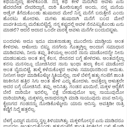
ಕಥೆಯನ್ನೆಲ್ಲಾ ಹೇಳಿಕೊಂಡೆ. ನನ್ನ ಕಥೆ ಕೇಳಿ ಮರುಗಿದ ಅವಳು ಏನು
ಹೆದರಬೇಡ ದೇವರಿದ್ದಾನೆ, ದಾರಿ ತೋರಿಸುತ್ತಾನೆ ಅಂದು, ನನ್ನ ಮನೆಯ
ಅಡ್ರೆಸ್ ತೆಗೆದುಕೊಂಡು ಹುಷಾರಾದ ಮೇಲೆ ನಿನ್ನ ಮನೆಗೆ ಬರುತ್ತೇನೆ ಎಂದು
ಹೊರಟು ಹೋದಳು. ಮಗಳು ಹುಷಾರಾಗಿ ಮನೆಗೆ ಬಂದ ಮೇಲೆ
ಪಾರ್ವತಿಯನ್ನು ಮರೆತುಬಿಟ್ಟಿದ್ದೆ. ನನ್ನ ಕಷ್ಟದಲ್ಲಿ ಅವಳ ನೆನಪಿಟ್ಟುಕೊಂಡು ಏನು
ಮಾಡಲಿ? ಆದರೆ ಅದಾದ ಒಂದೇ ವಾರಕ್ಕೆ ಅವಳು ಮನೆಗೇ ಬಂದುಬಿಟ್ಟಳು.
ಬಂದವಳು ಅದೂ ಇದೂ ಮಾತನಾಡುತ್ತಾ ಮುಂದೇನು ಮಾಡ್ತೀಯ ಅಂತ
ಕೇಳಿದಳು. ಅಳೋದು ಬಿಟ್ಟು ನನಗೇನು ಗೊತ್ತಾಗ್ತಿಲ್ಲ ಅಂದಾಗ ಸಮಾಧಾನ
ಮಾಡಿದವಳು, ನೀನು ತಪ್ಪು ತಿಳಿಯಲ್ಲ ಅಂದರೆ ನಾನು ಮಾಡೋದನ್ನೇ ನೀನು
ಮಾಡಬಹುದು ಅಂತ ತನ್ನ ಕೆಲಸ, ಜೀವನದ ಬಗ್ಗೆ ಹೇಳಿದಳು. ಅಂತವನ್ನೆಲ್ಲಾ
ಕನಸು ಮನಸಲ್ಲೂ ಯೋಚಿಸಿರದ ನಾನು ಇಂಥಾ ಹಲ್ಕಾ ಕೆಲಸ ಮಾಡೋದ
ಅಂತ ಬೈದುಬಿಟ್ಟೆ. ತಾಳ್ಮೆ ಕಳೆದುಕೊಳ್ಳದ ಅವಳು ಸಮಾಧಾನದಿಂದ ಆಯಿತು.
ನೀನೀಗ ಅರ್ಥ ಮಾಡಿಕೊಳ್ಳೋ ಸ್ಥಿತಿಯಲ್ಲಿಲ್ಲ. ನಾಳೆ ಬೆಳಿಗ್ಗೆ ಹತ್ತು ಗಂಟೆಗೆ ಶಾಂತಿ
ಟಾಕೀಸಿನ ಹತ್ತಿರ ಸಿಗು ಅಂತ ಹೇಳಿ ಎದ್ದು ಹೋದಳು. ಅವತ್ತೆಲ್ಲಾ ಅಳುತ್ತಲೇ
ಅದರ ಬಗ್ಗೆ ಯೋಚಿಸಿದೆ. ತಪ್ಪು ಅನಿಸಿತ್ತು. ಗಂಡನ ಖಾಯಿಲೆ, ಮಕ್ಕಳ ಆರೈಕೆಗೆ
ಬೇರೆ ದಾರಿಯೇ ಇರಲಿಲ್ಲ. ಭಿಕ್ಷೆ ಬೇಡುವುದೋ ಇಲ್ಲ ಸಾಯುವುದೋ
ದಾರಿಯಾಗಿತ್ತು. ಮಕ್ಕಳನ್ನು ಅನಾಥರನ್ನಾಗಿ ಮಾಡಿ ಸಾಯುವುದು ಪಾಪ ಅನಿಸ್ತು.
ಕೈಲಾಗದ ಗಂಡನನ್ನು ನೋಡಿಕೊಳ್ಳೋರು ಯಾರು ಅನಿಸ್ತು. ಅವತ್ತಿಡೀ ರಾತ್ರಿ
ಕಣ್ಣಿಗೆ ನಿದ್ದೆ ಹತ್ತಲಿಲ್ಲ.
ಬೆಳಗ್ಗೆ ಎದ್ದಾಗ ಮನಸ್ಸು ಸ್ವಲ್ಪ ತಿಳಿಯಾಗಿತ್ತು. ಮಕ್ಕಳಿಗೋಸ್ಕರ ಏನು ಮಾಡಿದರೂ
ಪಾಪವಲ್ಲ ಅಂತಂದುಕೊಂಡು ಹತ್ತುಗಂಟೆಗೆ ಶಾಂತಿ ಟಾಕೀಸಿನ ಬಳಿ ಹೋಗಿ