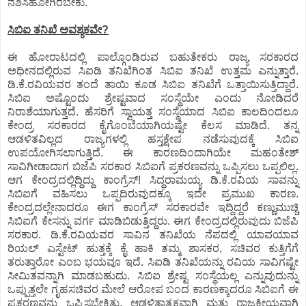
ನಶಿಸಿಹೋಗಿರಬೇಕು.
ಸಿಬಿಐ ತನಿಖೆ ಅವಶ್ಯಕವೇ?
ಈ ಹೋರಾಟದಲ್ಲಿ ಪಾಲ್ಗೊಂಡಿರುವ ಬಹುತೇಕರು ರಾಜ್ಯ ಸರಕಾರದ
ಅಧೀನದಲ್ಲಿರುವ ಸಿಐಡಿ ತನಿಖೆಗಿಂತ ಸಿಬಿಐ ತನಿಖೆ ಉತ್ತಮ ಎನ್ನುತ್ತಾರೆ.
ಡಿ.ಕೆ.ರವಿಯವರ ತಂದೆ ತಾಯಿ ಕೂಡ ಸಿಬಿಐ ತನಿಖೆಗೆ ಒತ್ತಾಯಿಸುತ್ತಿದ್ದಾರೆ.
ಸಿಬಿಐ ಅಷ್ಟೊಂದು ಶ್ರೇಷ್ಟವಾದ ಸಂಸ್ಥೆಯೇ ಎಂದು ನೋಡಿದರೆ
ನಿರಾಶೆಯಾಗುತ್ತದೆ. ಹೆಸರಿಗೆ ಸ್ವಾಯತ್ತ ಸಂಸ್ಥೆಯಾದ ಸಿಬಿಐ ಕಾಲದಿಂದಲೂ
ಕೇಂದ್ರ ಸರಕಾರದ ಕೈಗೊಂಬೆಯಾಗಿಯಷ್ಟೇ ಕೆಲಸ ಮಾಡಿದೆ. ತನ್ನ
ಆಡಳಿತವಿಲ್ಲದ ರಾಜ್ಯಗಳಲ್ಲಿ ಹಸ್ತಕ್ಷೇಪ ನಡೆಸುವುದಕ್ಕೆ ಸಿಬಿಐ
ಉಪಯೋಗಿಸಲಾಗುತ್ತಿದೆ. ಈ ಕಾರಣದಿಂದಾಗಿಯೇ ಮಹಂತೇಶ್
ಸಾವಿಗೀಡಾದಾಗ ಬಿಜೆಪಿ ಸರಕಾರ ಸಿಬಿಐಗೆ ಪ್ರಕರಣವನ್ನು ಒಪ್ಪಿಸಲು ಒಪ್ಪಲಿಲ್ಲ.
ಆಗ ಕೇಂದ್ರದಲ್ಲಿದ್ದಿದ್ದು ಕಾಂಗ್ರೆಸ್! ಸಿದ್ಧರಾಮಯ್ಯ ಡಿ.ಕೆ.ರವಿಯ ಸಾವನ್ನು
ಸಿಬಿಐಗೆ ವಹಿಸಲು ಒಪ್ಪದಿರುವುದಕ್ಕೂ ಇದೇ ಪ್ರಮುಖ ಕಾರಣ.
ಕೇಂದ್ರದಲ್ಲೇನಾದರೂ ಈಗ ಕಾಂಗ್ರೆಸ್ ಸರಕಾರವೇ ಇದ್ದಿದ್ದರೆ ಕಣ್ಣುಮುಚ್ಚಿ
ಸಿಬಿಐಗೆ ಕೇಸನ್ನು ವರ್ಗ ಮಾಡಿಬಿಡುತ್ತಿದ್ದರು. ಈಗ ಕೇಂದ್ರದಲ್ಲಿರುವುದು ಬಿಜೆಪಿ
ಸರಕಾರ. ಡಿ.ಕೆ.ರವಿಯವರ ಸಾವಿನ ತನಿಖೆಯ ನೆಪದಲ್ಲಿ ಯಾವಯಾವ
ರಿಯಲ್ ಎಸ್ಟೇಟ್ ಹುತ್ತಕ್ಕೆ ಕೈ ಹಾಕಿ ತಮ್ಮ ಶಾಸಕರ, ಸಚಿವರ ಕುತ್ತಿಗೆಗೆ
ತರುತ್ತಾರೋ ಎಂಬ ಭಯವೂ ಇದೆ. ಸಿಐಡಿ ತನಿಖೆಯನ್ನು ರವಿಯ ಸಾವಿಗಷ್ಟೇ
ಸೀಮಿತವನ್ನಾಗಿ ಮಾಡಬಹುದು. ಸಿಬಿಐ ಶ್ರೇಷ್ಟ ಸಂಸ್ಥೆಯಲ್ಲ ಎನ್ನುವುದುನ್ನು
ಒಪ್ಪುತ್ತಲೇ ಗೃಹಸಚಿವರ ಮೇಲೆ ಆರೋಪ ಬಂದ ಕಾರಣಕ್ಕಾದರೂ ಸಿಬಿಐಗೆ ಈ
ಪ್ರಕರಣವನ್ನು ಒಪ್ಪಿಸಬೇಕಿತ್ತು. ಆಡಳಿತಾತ್ಮಕವಾಗಿ ಮತ್ತು ರಾಜಕೀಯವಾಗಿ