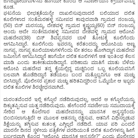
ಜಗಜ್ಜಾಹೀರುಗೊಳಿಸಿದೆ ಹಾಗೆಯೇ ಕೊಂದ ಆ ಸವರ್ಣೀಯನ ಕ್ರೌರ್ಯವನ್ನೂ
ಕೂಡ.
ಘಟನೆಯ ಭೀಭತ್ಸತೆಯನ್ನೇ ದಾಖಲಿಸುವುದಾದರೆ ಬಲಿಯಾದ ದಲಿತ
ಕೂಲಿಗಳಾದ ಸಂತೆಮರಹಳ್ಳಿ ಸಮೀಪದ ಕಾವುದವಾಡಿ ಗ್ರಾಮದ ನಂಜಯ್ಯ
(50) ಬಿನ್ ಮರಸಯ್ಯ, ದೇಶವಳ್ಳಿ ಗ್ರಾಮದ ಕೃಷ್ಣಯ್ಯ(60) ಬಿನ್ ನಂಜಯ್ಯ
ಅಂದು ಅದೇ ಸಂತೇಮರಹಳ್ಳಿ ಸಮೀಪದ ದೇಶವಳ್ಳಿ ಗ್ರಾಮದ ಆರೋಪಿ
ಮಹದೇವ(38) ಬಿನ್ ಶಿವಪ್ಪನವರ ಬಾಳೆ ತೋಟಕ್ಕೆ ಕೂಲಿಗೆಂದು
ಆಗಮಿಸಿದ್ದಾರೆ. ಕೂಲಿಗೆಂದು ಇವರನ್ನು ಕರೆತಂದದ್ದು ಆರೋಪಿಯ ಅಣ್ಣ
ನಾಗಪ್ಪ. ನಾಗಪ್ಪ ಕೂಲಿಯಾಳುಗಳಿಗೆಂದು ಟೀ ತರಲು ಹೋಗಿದ್ದಾಗ ಮಹದೇವ
ಜಮೀನಿಗೆ ಆಗಮಿಸಿದ್ದಾನೆ ಹಾಗೆಯೇ ದಲಿತ ಕೂಲಿಗಳಿಗೆ ಆತ ಇಂತಿಂಥ ಕೆಲಸ
ಮಾಡಿ ಎಂದು ತಾಕೀತುಮಾಡಿದ್ದಾನೆ. ಪರಿಣಾಮ ಮಾತಿಗೆ ಮಾತು ಬೆಳೆದು
ಆರೋಪಿ ಮಹದೇವ ತನ್ನ ಕೈಯಲ್ಲಿದ್ದ ಮಚ್ಚಿನಿಂದ ಒಬ್ಬ ಕೂಲಿಯವನಿಗೆ
ಬಲವಾಗಿ ಹೊಡೆದಿದ್ದಾನೆ ತಡೆಯಲು ಬಂದ ಮತ್ತೊಬ್ಬನಿಗೂ ಆತ ಮಚ್ಚು
ಬೀಸಿದ್ದಾನೆ. ಪೊಲೀಸರ ಪ್ರಕಾರ ಮಚ್ಚು ಹರಿತವಿದ್ದರಿಂದ ಒಮ್ಮೆಯೇ ಆ ಇಬ್ಬರು
ದಲಿತ ಕೂಲಿಗಳ ಶಿರಚ್ಛೇಧನವಾಗಿದೆ.
ದುರಂತವೆಂದರೆ ಇಲ್ಲಿ ಕಗ್ಗೊಲೆ ನಡೆದಿರುವುದಲ್ಲ, ಆದರೆ ಆ ಕಗ್ಗೊಲೆಯನ್ನು
ದಿಕ್ಕುತಪ್ಪಿಸುವ ಯತ್ನ ನಡೆದಿರುವುದು. ಹೇಗೆಂದರೆ ಸವರ್ಣೀಯ ಸಮುದಾಯಕ್ಕೆ
ಸೇರಿದ ಆ ಕೊಲೆಗಾರ ಮಹದೇವನನ್ನು ಮಾನಸಿಕ ಅಸ್ವಸ್ಥನೆಂದು
ಬಿಂಬಿಸಲಾಗುತ್ತಿದೆ! ಆ ಮೂಲಕ ಆತನನ್ನು ರಕ್ಷಿಸುವ, ಆತನಿಗೆ ವಿಧಿಸಲ್ಪಡುವ
ಶಿಕ್ಷೆಯನ್ನು ತಗ್ಗಿಸುವ ಕುತಂತ್ರ ಎಗ್ಗಿಲ್ಲದೆ ನಡೆದಿದೆ. ಯಾವ ಪರಿ ಎಂದರೆ
ಮಾರನೇ ದಿನದ ಸ್ಥಳೀಯ ಪತ್ರಿಕೆಗಳ ವರದಿಯಂತೆ ದಲಿತ ಕೂಲಿಗಳನ್ನು ಹೀಗೆ
ಬರ್ಬರವಾಗಿ ಕೊಂದ “ಆರೋಪಿ ಮಾನಸಿಕ ಅಸ್ವಸ್ಥನೇ?” ಎಂದು ಪೊಲೀಸರ