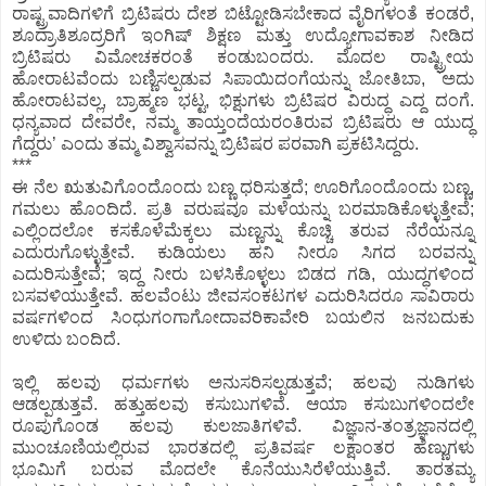
ರಾಷ್ಟ್ರವಾದಿಗಳಿಗೆ ಬ್ರಿಟಿಷರು ದೇಶ ಬಿಟ್ಟೋಡಿಸಬೇಕಾದ ವೈರಿಗಳಂತೆ ಕಂಡರೆ,
ಶೂದ್ರಾತಿಶೂದ್ರರಿಗೆ ಇಂಗಿಷ್ ಶಿಕ್ಷಣ ಮತ್ತು ಉದ್ಯೋಗಾವಕಾಶ ನೀಡಿದ
ಬ್ರಿಟಿಷರು ವಿಮೋಚಕರಂತೆ ಕಂಡುಬಂದರು. ಮೊದಲ ರಾಷ್ಟ್ರೀಯ
ಹೋರಾಟವೆಂದು ಬಣ್ಣಿಸಲ್ಪಡುವ ಸಿಪಾಯಿದಂಗೆಯನ್ನು ಜೋತಿಬಾ, `ಅದು
ಹೋರಾಟವಲ್ಲ, ಬ್ರಾಹ್ಮಣ ಭಟ್ಟ, ಭಿಕ್ಷುಗಳು ಬ್ರಿಟಿಷರ ವಿರುದ್ಧ ಎದ್ದ ದಂಗೆ.
ಧನ್ಯವಾದ ದೇವರೇ, ನಮ್ಮ ತಾಯ್ತಂದೆಯರಂತಿರುವ ಬ್ರಿಟಿಷರು ಆ ಯುದ್ಧ
ಗೆದ್ದರು’ ಎಂದು ತಮ್ಮ ವಿಶ್ವಾಸವನ್ನು ಬ್ರಿಟಿಷರ ಪರವಾಗಿ ಪ್ರಕಟಿಸಿದ್ದರು.
***
ಈ ನೆಲ ಋತುವಿಗೊಂದೊಂದು ಬಣ್ಣ ಧರಿಸುತ್ತದೆ; ಊರಿಗೊಂದೊಂದು ಬಣ್ಣ,
ಗಮಲು ಹೊಂದಿದೆ. ಪ್ರತಿ ವರುಷವೂ ಮಳೆಯನ್ನು ಬರಮಾಡಿಕೊಳ್ಳುತ್ತೇವೆ;
ಎಲ್ಲಿಂದಲೋ ಕಸಕೊಳೆಮೆಕ್ಕಲು ಮಣ್ಣನ್ನು ಕೊಚ್ಚಿ ತರುವ ನೆರೆಯನ್ನೂ
ಎದುರುಗೊಳ್ಳುತ್ತೇವೆ. ಕುಡಿಯಲು ಹನಿ ನೀರೂ ಸಿಗದ ಬರವನ್ನು
ಎದುರಿಸುತ್ತೇವೆ; ಇದ್ದ ನೀರು ಬಳಸಿಕೊಳ್ಳಲು ಬಿಡದ ಗಡಿ, ಯುದ್ಧಗಳಿಂದ
ಬಸವಳಿಯುತ್ತೇವೆ. ಹಲವೆಂಟು ಜೀವಸಂಕಟಗಳ ಎದುರಿಸಿದರೂ ಸಾವಿರಾರು
ವರ್ಷಗಳಿಂದ ಸಿಂಧುಗಂಗಾಗೋದಾವರಿಕಾವೇರಿ ಬಯಲಿನ ಜನಬದುಕು
ಉಳಿದು ಬಂದಿದೆ.
ಇಲ್ಲಿ ಹಲವು ಧರ್ಮಗಳು ಅನುಸರಿಸಲ್ಪಡುತ್ತವೆ; ಹಲವು ನುಡಿಗಳು
ಆಡಲ್ಪಡುತ್ತವೆ. ಹತ್ತುಹಲವು ಕಸುಬುಗಳಿವೆ. ಆಯಾ ಕಸುಬುಗಳಿಂದಲೇ
ರೂಪುಗೊಂಡ ಹಲವು ಕುಲಜಾತಿಗಳಿವೆ. ವಿಜ್ಞಾನ-ತಂತ್ರಜ್ಞಾನದಲ್ಲಿ
ಮುಂಚೂಣಿಯಲ್ಲಿರುವ ಭಾರತದಲ್ಲಿ ಪ್ರತಿವರ್ಷ ಲಕ್ಷಾಂತರ ಹೆಣ್ಣುಗಳು
ಭೂಮಿಗೆ ಬರುವ ಮೊದಲೇ ಕೊನೆಯುಸಿರೆಳೆಯುತ್ತಿವೆ. ತಾರತಮ್ಯ