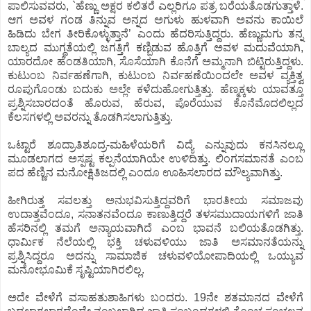
ಪಾಲಿಸುವವರು, `ಹೆಣ್ಣು ಅಕ್ಷರ ಕಲಿತರೆ ಎಲ್ಲರಿಗೂ ಪತ್ರ ಬರೆಯತೊಡಗುತ್ತಾಳೆ.
ಆಗ ಅವಳ ಗಂಡ ತಿನ್ನುವ ಅನ್ನದ ಅಗುಳು ಹುಳವಾಗಿ ಅವನು ಕಾಯಿಲೆ
ಹಿಡಿದು ಬೇಗ ತೀರಿಕೊಳ್ಳುತ್ತಾನೆ’ ಎಂದು ಹೆದರಿಸುತ್ತಿದ್ದರು. ಹೆಣ್ಣುಮಗು ತನ್ನ
ಬಾಲ್ಯದ ಮುಗ್ಧತೆಯಲ್ಲಿ ಜಗತ್ತಿಗೆ ಕಣ್ಬಿಡುವ ಹೊತ್ತಿಗೆ ಅವಳ ಮದುವೆಯಾಗಿ,
ಯಾರದೋ ಹೆಂಡತಿಯಾಗಿ, ಸೊಸೆಯಾಗಿ ಕೊನೆಗೆ ಅಮ್ಮನಾಗಿ ಬಿಟ್ಟಿರುತ್ತಿದ್ದಳು.
ಕುಟುಂಬ ನಿರ್ವಹಣೆಗಾಗಿ, ಕುಟುಂಬ ನಿರ್ವಹಣೆಯಿಂದಲೇ ಅವಳ ವ್ಯಕ್ತಿತ್ವ
ರೂಪುಗೊಂಡು ಬದುಕು ಅಲ್ಲೇ ಕಳೆದುಹೋಗುತ್ತಿತ್ತು. ಹೆಣ್ಮಕ್ಕಳು ಯಾವತ್ತೂ
ಪ್ರಶ್ನಿಸಬಾರದಂತೆ ಹೊರುವ, ಹೆರುವ, ಪೊರೆಯುವ ಕೊನೆಮೊದಲಿಲ್ಲದ
ಕೆಲಸಗಳಲ್ಲಿ ಅವರನ್ನು ತೊಡಗಿಸಲಾಗುತ್ತಿತ್ತು.
ಒಟ್ಟಾರೆ ಶೂದ್ರಾತಿಶೂದ್ರ-ಮಹಿಳೆಯರಿಗೆ ವಿದ್ಯೆ ಎನ್ನುವುದು ಕನಸಿನಲ್ಲೂ
ಮೂಡಲಾಗದ ಅಸ್ಪಷ್ಟ ಕಲ್ಪನೆಯಾಗಿಯೇ ಉಳಿದಿತ್ತು. ಲಿಂಗಸಮಾನತೆ ಎಂಬ
ಪದ ಹೆಣ್ಣಿನ ಮನೋಕ್ಷಿತಿಜದಲ್ಲಿ ಎಂದೂ ಊಹಿಸಲಾರದ ಮೌಲ್ಯವಾಗಿತ್ತು.
ಹೀಗಿರುತ್ತ ಸವಲತ್ತು ಅನುಭವಿಸುತ್ತಿದ್ದವರಿಗೆ ಭಾರತೀಯ ಸಮಾಜವು
ಉದಾತ್ತವೆಂದೂ, ಸನಾತನವೆಂದೂ ಕಾಣುತ್ತಿದ್ದರೆ ತಳಸಮುದಾಯಗಳಿಗೆ ಜಾತಿ
ಹೆಸರಿನಲ್ಲಿ ತಮಗೆ ಅನ್ಯಾಯವಾಗಿದೆ ಎಂಬ ಭಾವನೆ ಬಲಿಯತೊಡಗಿತ್ತು.
ಧಾರ್ಮಿಕ ನೆಲೆಯಲ್ಲಿ ಭಕ್ತಿ ಚಳುವಳಿಯು ಜಾತಿ ಅಸಮಾನತೆಯನ್ನು
ಪ್ರಶ್ನಿಸಿದ್ದರೂ ಅದನ್ನು ಸಾಮಾಜಿಕ ಚಳುವಳಿಯೋಪಾದಿಯಲ್ಲಿ ಒಯ್ಯುವ
ಮನೋಭೂಮಿಕೆ ಸೃಷ್ಟಿಯಾಗಿರಲಿಲ್ಲ.
ಅದೇ ವೇಳೆಗೆ ವಸಾಹತುಶಾಹಿಗಳು ಬಂದರು. 19ನೇ ಶತಮಾನದ ವೇಳೆಗೆ