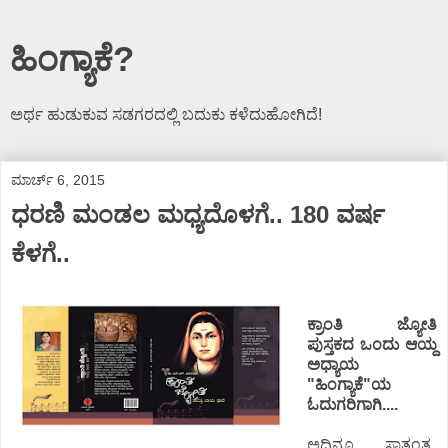
ಹಿಂಗ್ಯಾಕೆ?
ಅರ್ಥ ಹುಡುಕುವ ಸಡಗರದಲ್ಲಿ ಬದುಕು ಕಳೆದುಹೋಗಿದೆ!
ಮಾರ್ಚ್ 6, 2015
ಧರಣಿ ಮಂಡಲ ಮಧ್ಯದೊಳಗೆ.. 180 ವರ್ಷ
ಕೆಳಗೆ..
ಕ್ರಾಂತಿ ಜ್ಯೋತಿ
ಪುಸ್ತಕದ ಒಂದು ಆಯ್ದ
ಅಧ್ಯಾಯ
"ಹಿಂಗ್ಯಾಕೆ"ಯ
ಓದುಗರಿಗಾಗಿ....
ಅದಿನ್ನೂ ಸ್ವಾತಂತ್ರ್ಯ