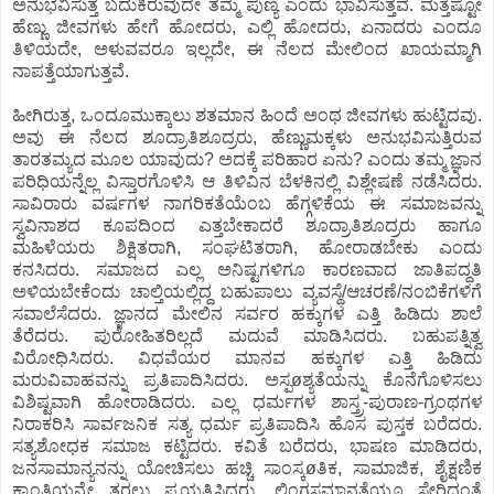
ಅನುಭವಿಸುತ್ತ ಬದುಕಿರುವುದೇ ತಮ್ಮ ಪುಣ್ಯ ಎಂದು ಭಾವಿಸುತ್ತವೆ. ಮತ್ತೆಷ್ಟೋ
ಹೆಣ್ಣು ಜೀವಗಳು ಹೇಗೆ ಹೋದರು, ಎಲ್ಲಿ ಹೋದರು, ಏನಾದರು ಎಂದೂ
ತಿಳಿಯದೇ, ಅಳುವವರೂ ಇಲ್ಲದೇ, ಈ ನೆಲದ ಮೇಲಿಂದ ಖಾಯಮ್ಮಾಗಿ
ನಾಪತ್ತೆಯಾಗುತ್ತವೆ.
ಹೀಗಿರುತ್ತ, ಒಂದೂಮುಕ್ಕಾಲು ಶತಮಾನ ಹಿಂದೆ ಅಂಥ ಜೀವಗಳು ಹುಟ್ಟಿದವು.
ಅವು ಈ ನೆಲದ ಶೂದ್ರಾತಿಶೂದ್ರರು, ಹೆಣ್ಣುಮಕ್ಕಳು ಅನುಭವಿಸುತ್ತಿರುವ
ತಾರತಮ್ಯದ ಮೂಲ ಯಾವುದು? ಅದಕ್ಕೆ ಪರಿಹಾರ ಏನು? ಎಂದು ತಮ್ಮ ಜ್ಞಾನ
ಪರಿಧಿಯನ್ನೆಲ್ಲ ವಿಸ್ತಾರಗೊಳಿಸಿ ಆ ತಿಳಿವಿನ ಬೆಳಕಿನಲ್ಲಿ ವಿಶ್ಲೇಷಣೆ ನಡೆಸಿದರು.
ಸಾವಿರಾರು ವರ್ಷಗಳ ನಾಗರಿಕತೆಯೆಂಬ ಹೆಗ್ಗಳಿಕೆಯ ಈ ಸಮಾಜವನ್ನು
ಸ್ವವಿನಾಶದ ಕೂಪದಿಂದ ಎತ್ತಬೇಕಾದರೆ ಶೂದ್ರಾತಿಶೂದ್ರರು ಹಾಗೂ
ಮಹಿಳೆಯರು ಶಿಕ್ಷಿತರಾಗಿ, ಸಂಘಟಿತರಾಗಿ, ಹೋರಾಡಬೇಕು ಎಂದು
ಕನಸಿದರು. ಸಮಾಜದ ಎಲ್ಲ ಅನಿಷ್ಟಗಳಿಗೂ ಕಾರಣವಾದ ಜಾತಿಪದ್ಧತಿ
ಅಳಿಯಬೇಕೆಂದು ಚಾಲ್ತಿಯಲ್ಲಿದ್ದ ಬಹುಪಾಲು ವ್ಯವಸ್ಥೆ/ಆಚರಣೆ/ನಂಬಿಕೆಗಳಿಗೆ
ಸವಾಲೆಸೆದರು. ಜ್ಞಾನದ ಮೇಲಿನ ಸರ್ವರ ಹಕ್ಕುಗಳ ಎತ್ತಿ ಹಿಡಿದು ಶಾಲೆ
ತೆರೆದರು. ಪುರೋಹಿತರಿಲ್ಲದೆ ಮದುವೆ ಮಾಡಿಸಿದರು. ಬಹುಪತ್ನಿತ್ವ
ವಿರೋಧಿಸಿದರು. ವಿಧವೆಯರ ಮಾನವ ಹಕ್ಕುಗಳ ಎತ್ತಿ ಹಿಡಿದು
ಮರುವಿವಾಹವನ್ನು ಪ್ರತಿಪಾದಿಸಿದರು. ಅಸ್ಪøಶ್ಯತೆಯನ್ನು ಕೊನೆಗೊಳಿಸಲು
ವಿಶಿಷ್ಟವಾಗಿ ಹೋರಾಡಿದರು. ಎಲ್ಲ ಧರ್ಮಗಳ ಶಾಸ್ತ್ರ-ಪುರಾಣ-ಗ್ರಂಥಗಳ
ನಿರಾಕರಿಸಿ ಸಾರ್ವಜನಿಕ ಸತ್ಯ ಧರ್ಮ ಪ್ರತಿಪಾದಿಸಿ ಹೊಸ ಪುಸ್ತಕ ಬರೆದರು.
ಸತ್ಯಶೋಧಕ ಸಮಾಜ ಕಟ್ಟಿದರು. ಕವಿತೆ ಬರೆದರು, ಭಾಷಣ ಮಾಡಿದರು,
ಜನಸಾಮಾನ್ಯನನ್ನು ಯೋಚಿಸಲು ಹಚ್ಚಿ ಸಾಂಸ್ಕøತಿಕ, ಸಾಮಾಜಿಕ, ಶೈಕ್ಷಣಿಕ
ಕ್ರಾಂತಿಯನ್ನೇ ತರಲು ಪ್ರಯತ್ನಿಸಿದರು. ಲಿಂಗಸಮಾನತೆಯೂ ಸೇರಿದಂತೆ