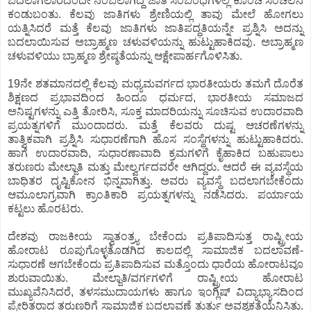
ಬದಲಾಗಲಾರದೆಂದೇ ನಂಬಲಾಗಿದ್ದ ಜಾತಿ ಸಂಬಂಧಗಳಲ್ಲಿ ಕೊಂಚ ಸಂಚಲನ
ಕಂಡುಬಂತು. ಕೆಲವು ಜಾತಿಗಳು ಶ್ರೇಣಿಯಲ್ಲಿ ತಾವು ಮೇಲೆ ಹೋಗಲು
ಯತ್ನಿಸಿದರೆ ಮತ್ತೆ ಕೆಲವು ಜಾತಿಗಳು ಜಾತಿಪದ್ಧತಿಯನ್ನೇ ಪ್ರಶ್ನಿಸಿ ಅದನ್ನು
ಬದಲಾಯಿಸುವ ಅಬ್ರಾಹ್ಮಣ ಚಳುವಳಿಯನ್ನು ಹುಟ್ಟುಹಾಕಿದವು. ಅಬ್ರಾಹ್ಮಣ
ಚಳುವಳಿಯು ಬ್ರಾಹ್ಮಣ ಶ್ರೇಷ್ಠತೆಯನ್ನು ಆಕ್ಷೇಪಾರ್ಹಗೊಳಿಸಿತು.
19ನೇ ಶತಮಾನದಲ್ಲಿ ಕೆಲವು ಮಧ್ಯಮವರ್ಗದ ಭಾರತೀಯರು ತಮಗೆ ದೊರೆತ
ಶಿಕ್ಷಣದ ಪ್ರಭಾವದಿಂದ ಹಿಂದೂ ಧರ್ಮದ, ಭಾರತೀಯ ಸಮಾಜದ
ಅನಿಷ್ಟಗಳನ್ನು ಎತ್ತಿ ತೋರಿಸಿ, ಸೂಕ್ತ ಮಾದರಿಯನ್ನು ಸೂಚಿಸುವ ಉದಾರವಾದಿ
ಪ್ರಯತ್ನಗಳಿಗೆ ಮುಂದಾದರು. ಮತ್ತೆ ಕೆಲವರು ದುಷ್ಟ ಆಚರಣೆಗಳನ್ನು
ತಾತ್ವಿಕವಾಗಿ ಪ್ರಶ್ನಿಸಿ ಸುಧಾರಣೆಗಾಗಿ ಹೊಸ ಸಂಸ್ಥೆಗಳನ್ನು ಹುಟ್ಟುಹಾಕಿದರು.
ಹಾಗೆ ಉದಾರವಾದಿ, ಸುಧಾರಣಾವಾದಿ ಕ್ರಮಗಳಿಗೆ ಕೈಹಾಕಿದ ಬಹುಪಾಲು
ತರುಣರು ಮೇಲ್ಜಾತಿ ಮತ್ತು ಮೇಲ್ವರ್ಗದವರೇ ಆಗಿದ್ದರು. ಆದರೆ ಈ ವ್ಯವಸ್ಥೆಯ
ಬಾಧಿತರ ದೃಷ್ಟಿಕೋನ ಭಿನ್ನವಾಗಿತ್ತು. ಅವರು ವ್ಯವಸ್ಥೆ ಬದಲಾಗಬೇಕೆಂದು
ಆಮೂಲಾಗ್ರವಾಗಿ ಕ್ರಾಂತಿಕಾರಿ ಪ್ರಯತ್ನಗಳನ್ನು ನಡೆಸಿದರು. ಪರ್ಯಾಯ
ಕಟ್ಟಲು ಹೊರಟರು.
ದೇಶವು ರಾಜಕೀಯ ಸ್ವಾತಂತ್ರ್ಯ ಬೇಕೆಂದು ಪ್ರತಿಪಾದಿಸುತ್ತ ರಾಷ್ಟ್ರೀಯ
ಹೋರಾಟ ರೂಪುಗೊಳ್ಳತೊಡಗಿದ ಕಾಲದಲ್ಲಿ ಸಾಮಾಜಿಕ ಬದಲಾವಣೆ-
ಸುಧಾರಣೆ ಆಗಬೇಕೆಂದು ಪ್ರತಿಪಾದಿಸುವ ಮತ್ತೊಂದು ಧಾರೆಯ ಹೋರಾಟವೂ
ಶುರುವಾಯಿತು. ಮೇಲ್ಜಾತಿ/ವರ್ಗಗಳಿಗೆ ರಾಷ್ಟ್ರೀಯ ಹೋರಾಟ
ಮುಖ್ಯವೆನಿಸಿದರೆ, ತಳಸಮುದಾಯಗಳು ಹಾಗೂ ಇಂಗ್ಲಿಷ್ ವಿದ್ಯಾಭ್ಯಾಸದಿಂದ
ಪ್ರೇರಿತರಾದ ತರುಣರಿಗೆ ಸಾಮಾಜಿಕ ಬದಲಾವಣೆ ತುರ್ತು ಅವಶ್ಯಕತೆಯೆನಿಸಿತು.