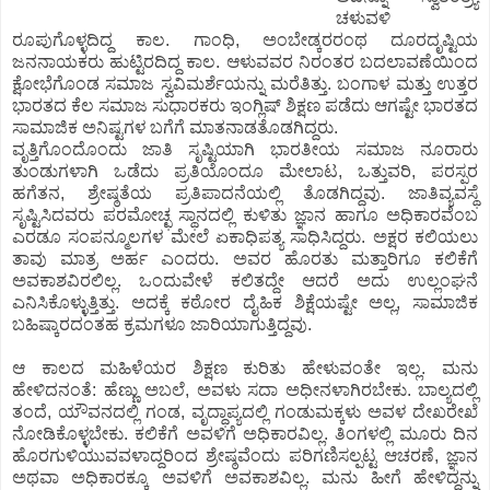
ಚಳುವಳಿ
ರೂಪುಗೊಳ್ಳದಿದ್ದ ಕಾಲ. ಗಾಂಧಿ, ಅಂಬೇಡ್ಕರರಂಥ ದೂರದೃಷ್ಟಿಯ
ಜನನಾಯಕರು ಹುಟ್ಟಿರದಿದ್ದ ಕಾಲ. ಆಳುವವರ ನಿರಂತರ ಬದಲಾವಣೆಯಿಂದ
ಕ್ಷೋಭೆಗೊಂಡ ಸಮಾಜ ಸ್ವವಿಮರ್ಶೆಯನ್ನು ಮರೆತಿತ್ತು. ಬಂಗಾಳ ಮತ್ತು ಉತ್ತರ
ಭಾರತದ ಕೆಲ ಸಮಾಜ ಸುಧಾರಕರು ಇಂಗ್ಲಿಷ್ ಶಿಕ್ಷಣ ಪಡೆದು ಆಗಷ್ಟೇ ಭಾರತದ
ಸಾಮಾಜಿಕ ಅನಿಷ್ಟಗಳ ಬಗೆಗೆ ಮಾತನಾಡತೊಡಗಿದ್ದರು.
ವೃತ್ತಿಗೊಂದೊಂದು ಜಾತಿ ಸೃಷ್ಟಿಯಾಗಿ ಭಾರತೀಯ ಸಮಾಜ ನೂರಾರು
ತುಂಡುಗಳಾಗಿ ಒಡೆದು ಪ್ರತಿಯೊಂದೂ ಮೇಲಾಟ, ಒತ್ತುವರಿ, ಪರಸ್ಪರ
ಹಗೆತನ, ಶ್ರೇಷ್ಠತೆಯ ಪ್ರತಿಪಾದನೆಯಲ್ಲಿ ತೊಡಗಿದ್ದವು. ಜಾತಿವ್ಯವಸ್ಥೆ
ಸೃಷ್ಟಿಸಿದವರು ಪರಮೋಚ್ಛ ಸ್ಥಾನದಲ್ಲಿ ಕುಳಿತು ಜ್ಞಾನ ಹಾಗೂ ಅಧಿಕಾರವೆಂಬ
ಎರಡೂ ಸಂಪನ್ಮೂಲಗಳ ಮೇಲೆ ಏಕಾಧಿಪತ್ಯ ಸಾಧಿಸಿದ್ದರು. ಅಕ್ಷರ ಕಲಿಯಲು
ತಾವು ಮಾತ್ರ ಅರ್ಹ ಎಂದರು. ಅವರ ಹೊರತು ಮತ್ತಾರಿಗೂ ಕಲಿಕೆಗೆ
ಅವಕಾಶವಿರಲಿಲ್ಲ. ಒಂದುವೇಳೆ ಕಲಿತದ್ದೇ ಆದರೆ ಅದು ಉಲ್ಲಂಘನೆ
ಎನಿಸಿಕೊಳ್ಳುತ್ತಿತ್ತು. ಅದಕ್ಕೆ ಕಠೋರ ದೈಹಿಕ ಶಿಕ್ಷೆಯಷ್ಟೇ ಅಲ್ಲ, ಸಾಮಾಜಿಕ
ಬಹಿಷ್ಕಾರದಂತಹ ಕ್ರಮಗಳೂ ಜಾರಿಯಾಗುತ್ತಿದ್ದವು.
ಆ ಕಾಲದ ಮಹಿಳೆಯರ ಶಿಕ್ಷಣ ಕುರಿತು ಹೇಳುವಂತೇ ಇಲ್ಲ. ಮನು
ಹೇಳಿದನಂತೆ: ಹೆಣ್ಣು ಅಬಲೆ, ಅವಳು ಸದಾ ಅಧೀನಳಾಗಿರಬೇಕು. ಬಾಲ್ಯದಲ್ಲಿ
ತಂದೆ, ಯೌವನದಲ್ಲಿ ಗಂಡ, ವೃದ್ಧಾಪ್ಯದಲ್ಲಿ ಗಂಡುಮಕ್ಕಳು ಅವಳ ದೇಖರೇಖೆ
ನೋಡಿಕೊಳ್ಳಬೇಕು. ಕಲಿಕೆಗೆ ಅವಳಿಗೆ ಅಧಿಕಾರವಿಲ್ಲ. ತಿಂಗಳಲ್ಲಿ ಮೂರು ದಿನ
ಹೊರಗುಳಿಯುವವಳಾದ್ದರಿಂದ ಶ್ರೇಷ್ಠವೆಂದು ಪರಿಗಣಿಸಲ್ಪಟ್ಟ ಆಚರಣೆ, ಜ್ಞಾನ
ಅಥವಾ ಅಧಿಕಾರಕ್ಕೂ ಅವಳಿಗೆ ಅವಕಾಶವಿಲ್ಲ. ಮನು ಹೀಗೆ ಹೇಳಿದ್ದನ್ನು