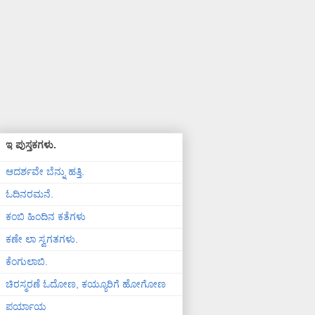
ಇ ಪುಸ್ತಕಗಳು.
ಆದರ್ಶವೇ ಬೆನ್ನು ಹತ್ತಿ.
ಓದಿನರಮನೆ.
ಕಂಬಿ ಹಿಂದಿನ ಕತೆಗಳು
ಕಣೇ ಲಾ ಸ್ವಗತಗಳು.
ಕೆಂಗುಲಾಬಿ.
ಚಿರಸ್ಮರಣೆ ಓದೋಣ, ಕಯ್ಯೂರಿಗೆ ಹೋಗೋಣ
ಪರ್ಯಾಯ