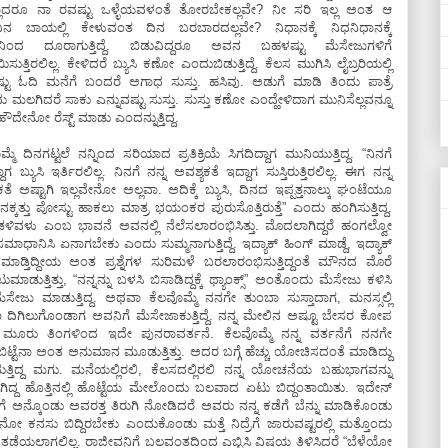
ಲ್ಲಾದರೂ ನಾ ರವಷ್ಟು ಒಳ್ಳೆಯವಳಂತೆ ತೋರಬೇಕಲ್ಲವೇ? ನೀ ಸರಿ ಇಲ್ಲ ಅಂತ ಆ
ಿನ ಬಾಯಲ್ಲಿ ಕೇಳುವಂತ ದಿನ ಬರಬಾರದಲ್ಲವೇ? ನಿಧಾನಕ್ಕೆ ನಿಧನಿಧಾನಕ್ಕೆ
ನಿಂದ ದೂರಾಗುತ್ತಿದ್ದೆ. ಬಿಡುವಿದ್ದರೂ ಅವನ ಬಹಳಷ್ಟು ಮೆಸೇಜುಗಳಿಗೆ
್ರಿಯಿಸುತ್ತಿರಲಿಲ್ಲ. ಕೇಳಿದರೆ ಬ್ಯುಸಿ ಕಣೋ ಎಂದುಬಿಡುತ್ತಿದ್ದೆ. ಕೆಲಸ ಮುಗಿಸಿ ಲೈಬ್ರರಿಯಲ್ಲಿ
ಟು ಓದಿ ಮನೆಗೆ ಬಂದರೆ ಅಗಾಧ ಸುಸ್ತು. ಹಸಿವು. ಅಡುಗೆ ಮಾಡಿ ತಿಂದು ಪಾತ್ರೆ
ು ಮಲಗಿದರೆ ಸಾಕು ಎನ್ನುವಷ್ಟು ಸುಸ್ತು. ಸುಸ್ತು ಕಣೋ ಎಂದ್ಹೇಳಿದಾಗ ಮುನಿಸೆಲ್ಲವನ್ನೂ
 ಹೌದೇನೋ ರೆಸ್ಟ್‌ ಮಾಡು ಎಂದನ್ನುತ್ತಿದ್ದ.
್ಮೆ ದಿನಗಟ್ಟಲೆ ನನ್ನಿಂದ ಸರಿಯಾದ ಪ್ರತಿಕ್ರಿಯೆ ಸಿಗದಿದ್ದಾಗ ಮುನಿಯುತ್ತಿದ್ದ. “ನಿನಗೆ
ದಾಗ ಬ್ಯುಸಿ ಇರ್ತಿರಲಿಲ್ಲ. ನಿನಗೆ ನನ್ನ ಅವಶ್ಯಕತೆ ಇದ್ದಾಗ ಸುಸ್ತಿರುತ್ತಿರಲಿಲ್ಲ. ಈಗ ನನ್ನ
ಕತೆ ಅಷ್ಟಾಗಿ ಇಲ್ಲವೇನೋ ಅಲ್ಲವಾ. ಅದಿಕ್ಕೆ ಬ್ಯುಸಿ, ದಿನದ ಇಪ್ಪತ್ತನಾಲ್ಕು ಘಂಟೆಯೂ
 ದಿನಕ್ಕತ್ತು ಪೋಸ್ಟು ಹಾಕಲು ಮಾತ್ರ ಭಯಂಕರ ಪುರುಸೊತ್ತಿರುತ್ತೆ” ಎಂದು ಹಂಗಿಸುತ್ತಿದ್ದ.
ಂಡಳಿವಳು ಎಂಬ ಭಾವನೆ ಅವನಲ್ಲಿ ನೆಲೆಸಲಾರಂಭಿಸಿತ್ತು. ಮೊದಲಾಗಿದ್ದರೆ ಹಂಗಲ್ವೋ
ಧಾನಿಸಿ ಏನಾಗಬೇಕು ಎಂದು ಸುಮ್ಮನಾಗುತ್ತಿದ್ದೆ. ಇದ್ಯಾಕ್‌ ಹಿಂಗ್‌ ಮಾಡ್ದೆ, ಇದ್ಯಾಕ್‌
‌ ಮಾಡ್ತಿದ್ದೀಯ ಅಂತ ಪ್ರಶ್ನೆಗಳ ಸುರಿಮಳೆ ಬರಲಾರಂಭಿಸುತ್ತಿದ್ದಂತೆ ಮೌನದ ಮೊರೆ
ುಮಾಡುತ್ತಿತ್ತು, “ನನ್ನನ್ನು ಬಳಸಿ ಬಿಸಾಡಿದ್ದಕ್ಕೆ ಥ್ಯಾಂಕ್ಸ್‌” ಅಂತೊಂದು ಮೆಸೇಜು ಕಳಿಸಿ
ೆ ಮೆಸೇಜು ಮಾಡುತ್ತಿದ್ದ. ಅಥವಾ ಕೆಲವೊಮ್ಮೆ ನನಗೇ ತುಂಬಾ ಸುಸ್ತಾದಾಗ, ಮನಸ್ಸಲ್ಲಿ
 ದಿಗಿಲುಗೊಂಡಾಗ ಅವನಿಗೆ ಮೆಸೇಜಾಕುತ್ತಿದ್ದೆ. ನನ್ನ ಮೇಲಿನ ಅಷ್ಟೂ ಬೇಸರ ಕೋಪ
 ಮೂರು ತಿಂಗಳಿಂದ ಇದೇ ಪುನರಾವರ್ತನೆ. ಕೆಲವೊಮ್ಮೆ ನನ್ನ ವರ್ತನೆಗೆ ನನಗೇ
ುಬಿಟ್ಟೆನಾ ಅಂತ ಅನುಮಾನ ಮೂಡುತ್ತಿತ್ತು. ಅದರ ಬಗ್ಗೆ ಹೆಚ್ಚು ಯೋಚಿಸದಂತೆ ಮಾಡಿದ್ದು
ತಿದ್ದ ಮಗು. ಮನೆಯಲ್ಲಿರಲಿ, ಕೆಲಸದಲ್ಲಿರಲಿ ನನ್ನ ಯೋಚನೆಯ ಬಹುಭಾಗವನ್ನು
ಲಗಿದ್ದ ಹೊತ್ತಿನಲ್ಲಿ ಹೊಟ್ಟೆಯ ಮೇಲೊಂದು ಬಲವಾದ ಏಟು ಬಿದ್ದಂತಾಯಿತು. ಇದೇನ್‌
ೆ ಅನ್ಕೊಂಡು ಅವರತ್ತ ತಿರುಗಿ ನೋಡಿದರೆ ಅವರು ನನ್ನ ಕಡೆಗೆ ಬೆನ್ನು ಮಾಡಿಕೊಂಡು
ನೋ ಕನಸು ಬಿದ್ದಿರಬೇಕು ಎಂದುಕೊಂಡು ಮತ್ತೆ ನಿದ್ರೆಗೆ ಜಾರುವಷ್ಟರಲ್ಲಿ ಮತ್ತೊಂದು
 ತಡೆಯಲಾಗಲಿಲ್ಲ. ರಾಜೀವನಿಗೆ ಬಲವಂತದಿಂದ ಎಬ್ಬಿಸಿ ವಿಷಯ ತಿಳಿಸಿದರೆ “ಬೆಳೆಯೋ