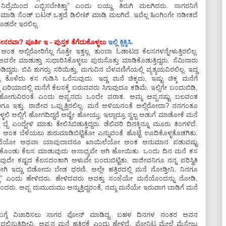
್ರೆಯಿಂದ ಎಬ್ಬಿಸಬೇಕಿತ್ತಾ” ಎಂದು ಬಯ್ದು ತಿರುಗಿ ಮಲಗಿದರು. ಸಾಗರನಿಗೆ
ಾಡಿ ಸೆಂಡ್‌ ಬಟನ್‌ ಒತ್ತದೆ ಡಿಲೀಟ್‌ ಮಾಡಿ ಮಲಗಿದೆ. ಇವೆಲ್ಲ ಹಿಂಗಿಂಗೇ ನಡೀತದೆ
ೂಡದೇ ಇರಲಿಲ್ಲ.
ಾ? ಪೂರ್ತಿ ಇ - ಪುಸ್ತಕ ತೆಗೆದುಕೊಳ್ಳಲು
ಇಲ್ಲಿ ಕ್ಲಿಕ್ಕಿಸಿ.
ಟ್‌ ಅಂತ ಅಲ್ಲಿರೋರಿಗೆಲ್ಲ ಗೊತ್ತೇ ಇತ್ತಲ್ಲ. ತುಂಬಾ ಓಡಾಟದ ಕೆಲಸಗಳನ್ನೇಳುತ್ತಿರಲಿಲ್ಲ.
 ಅವರೇ ಮಾಡುತ್ತಾ ಸುಧಾರಿಸಿಕೊಳ್ಳಲು ಪುರುಸೊತ್ತು ಮಾಡಿಕೊಡುತ್ತಿದ್ದರು. ಸೆಮಿನಾರು
್ದರು. ಬಿಪಿ ಶುಗರ್ರು ಸರಿಯಿತ್ತು, ಮಗುವಿನ ಬೆಳವಣಿಗೆಯಲ್ಲಿ ವ್ಯತ್ಯಯವಿರಲಿಲ್ಲ. ಇದ್ದ
 ತೊಳೆದು ಕಸ ಗುಡಿಸಿ ಒರೆಸುವುದು. ಇದ್ದ ಮನೆ ಚಿಕ್ಕದು, ಇಷ್ಟು ಚಿಕ್ಕ ಮನೆಗೆ
ನಾವಿದ್ದ ಏರಿಯಾದಲ್ಲಿ ಮನೆಗೆ ಕೆಲಸಕ್ಕೆ ಬರುವವರು ಸಿಗುವುದೂ ಕಡಿಮೆ. ಇಲ್ಲಿಗೇ ಬಂದುಬಿಡಿ,
 ಹೋಗುವಿರಂತೆ ಎಂದು ಅಪ್ಪನದು ಒಂದೇ ವರಾತ. ಅಮ್ಮ ಅಪ್ಪನಷ್ಟು ಬಲವಂತ
ಿಗೂ ಇತ್ತು. ರಾಜೀವ ಒಪ್ಪುತ್ತಿರಲಿಲ್ಲ. ಮನೆ ಅಳಿಯನಂತೆ ಅಲ್ಲಿರೋದಾ? ನನಗಂತೂ
ೊಳ್ಳಲಿ ಅಲ್ಲಿಗೆ ಹೋಗದಿದ್ದರೆ ಅಷ್ಟೇ ಹೋಯ್ತು, ಇಲ್ಲಾದ್ರೂ ಸ್ವಲ್ಪ ಅಡುಗೆ ಮಾಡೋಕೆ ಮನೆ
ೆ ಎಂದ್ಹೇಳಿ ಮಾತು ತೇಲಿಸಿಬಿಡುತ್ತಿದ್ದರು. ಡೆಲಿವರಿ ದಿನಕ್ಕಿನ್ನೂ ಮೂರು ತಿಂಗಳಿದೆ.
 ಪಟಪಟ ಅಂತ ಬೆಳೆಯಲು ಶುರುಮಾಡಿಬಿಟ್ಟಿತೋ ಎನ್ನುವಂತೆ ಹೊಟ್ಟೆ ಊದಿಕೊಳ್ಳತೊಡಗಿತು.
ದಾಗ್ತಿದೆಯೋ ಅಥವಾ ಯಾವುದಾದರೂ ಖಾಯಿಲೆಯೋ ಅಂತ ಅನುಮಾನ ಪಡುವಷ್ಟು
ೆಯಿಟ್ಟುಕೊಂಡು ಕೆಲಸ ಮಾಡುವುದು ಅಸಾಧ್ಯವೇ ಆಗಿ ಹೋಯಿತು. ಒಂದು ದಿನ ಮನೆ ಕಸ
ಳುವುದೇ ಕಷ್ಟದ ಕೆಲಸದಂತಾಗಿ ಅಳುವೇ ಬಂದುಬಿಟ್ಟಿತು. ರಾಜೀವನಿಗೂ ನನ್ನ ಪರಿಸ್ಥಿತಿ
ಿ ಇದ್ದು ಬಿಡೋದು ಬೇಡ ಧರಣಿ. ಅಲ್ಲೇ ಹತ್ತಿರದಲ್ಲಿ ಮನೆ ನೋಡ್ತೀನಿ. ನಿನಗೂ
ಲ” ಎಂದು ಹೇಳಿದರು. ಹೇಳಿದವರು ಅವತ್ತು ಸಂಜೆಯೇ ಮನೆಯೊಂದನ್ನು ನೋಡಿ,
ು ಬಂದರು. ಅಪ್ಪ ದುಮುದುಮು ಅನ್ನುತ್ತಿದ್ದರಂತೆ, ನಮ್ಮ ಮನೆಯೇ ಇರುವಾಗ ಬಾಡಿಗೆ ಮನೆ
ಬ್ಬರ ಬಗ್ಗೆ ವಿಚಾರಿಸಲು ಸಾಗರ ಫೋನ್‌ ಮಾಡಿದ್ದ. ಬಹಳ ದಿನಗಳ ನಂತರ ಅವನ
ಸುತ್ತಿದ್ದೀವಿ, ಅಪ್ಪನ ಮನೆ ಹತ್ತಿರಕ್ಕೆ ಎಂದು ಹೇಳಿದೆ. ಫೋನಿಟ್ಟ ಮೇಲೆ ಮೆಸೇಜು