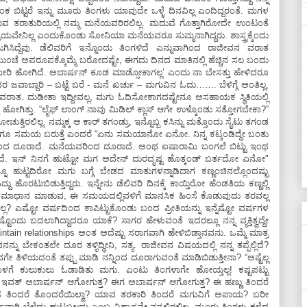
 ಬಿಟ್ಟರೆ ಇನ್ನು ಮೂರು ತಿಂಗಳು ಯಾವುದೇ ಒಳ್ಳೆ ದಿನವಿಲ್ಲ ಎಂದಿದ್ದರಂತೆ. ಮಗಳ
ವ ತರಾತುರಿಯಲ್ಲಿ ನಮ್ಮ ಮನೆಯವರಿರಲಿಲ್ಲ. ಮದುವೆ ಗೊತ್ತಾಗಿರೋದೇ ಉಂಟಂತೆ
ಯವೇನಿಲ್ಲ ಎಂದುಕೊಂಡು ಸೋನಿಯಾ ಮನೆಯವರೂ ಸುಮ್ಮನಾಗಿದ್ದರು. ಶಾಸ್ತ್ರಕ್ಕೆಂದು
ಿದ್ದೆವು. ಡೆಲಿವರಿಗೆ ಇನ್ನೊಂದು ತಿಂಗಳಿದೆ ಎನ್ನುವಾಗಿಂದ ರಾಜೀವನ ವರಾತ
್ನೆ ಮುಂಚೆ ಅಪರೂಪಕ್ಕೊಮ್ಮೆ ಬರೋದಷ್ಟೇ, ಈಗದು ದಿನದ ಮಾತಿನಲ್ಲಿ ಹೆಚ್ಚಿನ ಸಲ ಬಂದು
ವೂ ಮೀರಿ ಹೋಗಿದೆ. ಅಬಾರ್ಷನ್‌ ಕೂಡ ಮಾಡ್ಸೋಕಾಗಲ್ಲʼ ಎಂದು ನಾ ಬೇಸತ್ತು ಹೇಳಿದರೂ
ವಾಬ್ದಾರಿ – ಬಟ್ಟೆ ಬರೆ - ಮನೆ ಖರ್ಚು – ಮಗುವಿನ ಓದು……. ಬೆಳಿಗ್ಗೆ ಅಂತಿಲ್ಲ,
ದೇ ವರಾತ. ದುಡೀತಾ ಇದ್ದೀವಲ್ಲ, ಮಗು ಓದಿಸೋಕಾಗದಷ್ಟೇನೂ ಅಸಹಾಯಕ ಸ್ಥಿತಿಯಲ್ಲಿ
 ಹೋಗಿತ್ತು. “ಲೈಫ್‌ ಲಾಂಗ್‌ ನಾವು ಮಿಡಿಲ್‌ ಕ್ಲಾಸ್‌ ಆಗೇ ಉಳ್ಕೊಂಡು ಸತ್ತೋಗಬೇಕಾ?”
ುತ್ತಿರಲಿಲ್ಲ. ನಮ್ಮಕ್ಕ ಆ ಕಾರ್‌ ತಗಂಡ್ರು, ಇನ್ನೊಬ್ಬ ಕಸಿನ್ನು ಮತ್ತೊಂದು ಸೈಟು ತಗಂಡ
 ನಮಗೂ ಸಮಯ ಬರುತ್ತೆ ಎಂದರೆ “ಏನು ಸಮಯಾನೋ ಏನೋ. ನಿನ್ನ ಕಟ್ಕಂಡಿದ್ದೇ ಬಂತು
ೆಯಿಂದ ದೂರಾದೆ. ಮನೆಯವರಿಂದ ದೂರಾದೆ. ಅಂಥ ಐಷಾರಾಮಿ ಬಂಗಲೆ ಬಿಟ್ಟು ಇಂಥ
ಈಡಾದೆ. ಇನ್ ನಿನಗೆ ಹುಟ್ಟೋ ಮಗ ಅದೇನ್‌ ದುರದೃಷ್ಟ ಹೊತ್ಕಂಡ್‌ ಬರ್ತದೋ ಏನೋ"
 ಹುಟ್ಟದಿರೋ ಮಗು ಬಗ್ಗೆ ಬೇಡದ ಮಾತುಗಳನ್ನಾಡಿದಾಗ ಕಣ್ಣಂಚಿನಲ್ಲೊಂದಷ್ಟು
ದ್ದು ಹೊರಟುಬಿಡುತ್ತಿದ್ದರು. ಇನ್ನೇನು ಡೆಲಿವರಿ ದಿನಕ್ಕೆ ಕಾಯ್ತಿರೋ ಹೆಂಡತಿಯ ಕಣ್ಣಲ್ಲಿ
ಟು ಸಮಾಧಾನ ಮಾಡುವ, ಈ ಸಮಯದಲ್ಲಿವಳಿಗೆ ಮಾನಸಿಕ ಹಿಂಸೆ ಕೊಡುವುದು ತರವಲ್ಲ
? ಎಷ್ಟೋ ವರ್ಷದಿಂದ ಕಾಪಿಟ್ಟುಕೊಂಡು ಬಂದ ಪ್ರೀತಿಯನ್ನು ಇನ್ನೆಷ್ಟೋ ವರ್ಷಗಳ
 ಬದಲಾಗಿದ್ದಾದರೂ ಯಾಕೆ? ಸಾಗರ ಹೇಳುವಂತೆ ಇದರಲ್ಲೂ ನನ್ನ ವ್ಯಕ್ತಿತ್ವದ್ದೇ
in relationships ಅಂತ ಅದೆಷ್ಟು ಸರಾಗವಾಗಿ ಹೇಳಿಬಿಡ್ತಾನವನು. ಒಮ್ಮೆ ಮಾತ್ರ
ನ್ನು ಬೇಕಂತಲೇ ದೂರ ತಳ್ಳಿದ್ಧೀನಿ, ಸತ್ಯ. ರಾಜೀವನ ವಿಷಯದಲ್ಲಿ ನನ್ನ ತಪ್ಪೆಲ್ಲಿದೆ?
ನನಗೇ ತಿಳಿಯದಂತೆ ತಪ್ಪು ಮಾಡಿ ನನ್ನಿಂದ ದೂರಾಗುವಂತೆ ಮಾಡಿಬಿಡುತ್ತೀನಾ? “ಅಷ್ಟೆಲ್ಲ
ಳಗೆ ಕುಲುಕುಲು ಓಡಾಡಿತು ಮಗು. ಎಂಟು ತಿಂಗಳಾಗೇ ಹೋಯ್ತಲ್ಲ! ಕಷ್ಟಪಟ್ಟು
ವತ್‌ ಅಬಾರ್ಷನ್‌ ಆಗೋಗುತ್ತ? ಈಗ ಅಬಾರ್ಷನ್‌ ಆಗೋಗುತ್ತ? ಈ ಹಣ್ಣು ತಿಂದರೆ
ಾಂಸ ತಿಂದರೆ ತೊಂದರೆಯಿಲ್ವಾ? ಯಾವ ತರಕಾರಿ ತಿಂದರೆ ಮಗುವಿಗೆ ಅಪಾಯ? ಬರೀ
ಬೆಳೆದು ಹುಟ್ಟಬಲ್ಲದು ಎಂಬ ವಿಶ್ವಾಸವೇ ನನ್ನಲ್ಲಿರಲಿಲ್ಲ. ಮೂರು ತಿಂಗಳು ಕಳೆದ