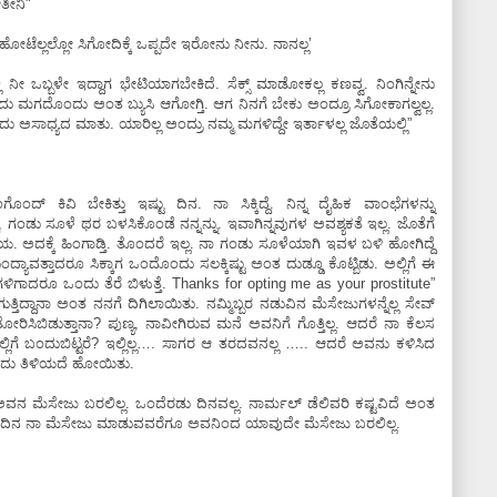
ೋತೀನಿ"
 ಹೋಟೆಲ್ಲಲ್ಲೋ ಸಿಗೋದಿಕ್ಕೆ ಒಪ್ಪದೇ ಇರೋನು ನೀನು. ನಾನಲ್ಲʼ
ಿ ನೀ ಒಬ್ಬಳೇ ಇದ್ದಾಗ ಭೇಟಿಯಾಗಬೇಕಿದೆ. ಸೆಕ್ಸ್‌ ಮಾಡೋಕಲ್ಲ ಕಣವ್ವ. ನಿಂಗಿನ್ನೇನು
ು ಮಗದೊಂದು ಅಂತ ಬ್ಯುಸಿ ಆಗೋಗ್ತಿ. ಆಗ ನಿನಗೆ ಬೇಕು ಅಂದ್ರೂ ಸಿಗೋಕಾಗಲ್ವಲ್ಲ.
ದು ಅಸಾಧ್ಯದ ಮಾತು. ಯಾರಿಲ್ಲ ಅಂದ್ರು ನಮ್ಮ ಮಗಳಿದ್ದೇ ಇರ್ತಾಳಲ್ಲ ಜೊತೆಯಲ್ಲಿ”
ಂದ್‌ ಕಿವಿ ಬೇಕಿತ್ತು ಇಷ್ಟು ದಿನ. ನಾ ಸಿಕ್ಕಿದ್ದೆ. ನಿನ್ನ ದೈಹಿಕ ವಾಂಛೆಗಳನ್ನು
ಕಿದ್ದೆ, ಗಂಡು ಸೂಳೆ ಥರ ಬಳಸಿಕೊಂಡೆ ನನ್ನನ್ನು. ಇವಾಗಿನ್ನವುಗಳ ಅವಶ್ಯಕತೆ ಇಲ್ಲ. ಜೊತೆಗೆ
ೋ ಭಯ. ಅದಕ್ಕೆ ಹಿಂಗಾಡ್ತಿ. ತೊಂದರೆ ಇಲ್ಲ. ನಾ ಗಂಡು ಸೂಳೆಯಾಗಿ ಇವಳ ಬಳಿ ಹೋಗಿದ್ದೆ
ವತ್ತಾದರೂ ಸಿಕ್ಕಾಗ ಒಂದೊಂದು ಸಲಕ್ಕಿಷ್ಟು ಅಂತ ದುಡ್ಡೂ ಕೊಟ್ಬಿಡು. ಅಲ್ಲಿಗೆ ಈ
ಾದರೂ ಒಂದು ತೆರೆ ಬಿಳುತ್ತೆ. Thanks for opting me as your prostitute”
ತಿದ್ದಾನಾ ಅಂತ ನನಗೆ ದಿಗಿಲಾಯಿತು. ನಮ್ಮಿಬ್ಬರ ನಡುವಿನ ಮೆಸೇಜುಗಳನ್ನೆಲ್ಲ ಸೇವ್‌
ಿಸಿಬಿಡುತ್ತಾನಾ? ಪುಣ್ಯ, ನಾವೀಗಿರುವ ಮನೆ ಅವನಿಗೆ ಗೊತ್ತಿಲ್ಲ. ಆದರೆ ನಾ ಕೆಲಸ
್ಲಿಗೆ ಬಂದುಬಿಟ್ಟರೆ? ಇಲ್ಲಿಲ್ಲ…. ಸಾಗರ ಆ ತರದವನಲ್ಲ ….. ಆದರೆ ಅವನು ಕಳಿಸಿದ
ದೆಂದು ತಿಳಿಯದೆ ಹೋಯಿತು.
್ತೆ ಅವನ ಮೆಸೇಜು ಬರಲಿಲ್ಲ. ಒಂದೆರಡು ದಿನವಲ್ಲ. ನಾರ್ಮಲ್‌ ಡೆಲಿವರಿ ಕಷ್ಟವಿದೆ ಅಂತ
ಸೇರುವ ದಿನ ನಾ ಮೆಸೇಜು ಮಾಡುವವರೆಗೂ ಅವನಿಂದ ಯಾವುದೇ ಮೆಸೇಜು ಬರಲಿಲ್ಲ.