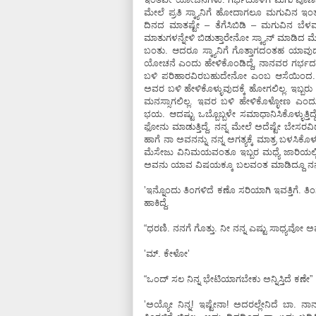
ಮೇಲೆ ಪ್ರತಿ ಸ್ಕ್ಯಾನಿಗೆ ಹೋದಾಗಲೂ ಮಗುವಿನ ಇಂ
ದಿನದ ಮಾತಷ್ಟೇ – ತೆಗೆಸಿಬಿಡಿ – ಮಗುವಿನ ಬೆ
ಮಾತುಗಳನ್ನೇಳಿ ಬಿಡುತ್ತಾರೇನೋ ಸ್ಕ್ಯಾನ್‌ ಮಾಡ
ಬಂತು. ಆದರೂ ಸ್ಕ್ಯಾನಿಗೆ ಗೊತ್ತಾಗದಂತಹ ಯಾವು
ಯೋಚನೆ ಎಂದು ಹೇಳಿಕೊಂಡಿದ್ದೆ, ನಾನವರ ಗರ್ಭದಲ
ಬಳಿ ಪರಿಹಾರವಿರಬಹುದೇನೋ ಎಂಬ ಆಸೆಯಿಂದ. “ಅಯ್
ಅವರ ಬಳಿ ಹೇಳಿಕೊಳ್ಳುವುದಕ್ಕೆ ಹೋಗಲಿಲ್ಲ. ಇಬ್ಬರು
ಮನಸ್ಸಾಗಲಿಲ್ಲ. ಇವರ ಬಳಿ ಹೇಳಿಕೊಳ್ಳೋಣ ಎಂದುಕ
ಭಯ. ಆದಷ್ಟು ಒಬ್ಬೊಬ್ಬಳೇ ಸಮಾಧಾನಿಸಿಕೊಳ್ಳುತ್ತಿದ್
ಫೋನು ಮಾಡುತ್ತಿದ್ದೆ. ನನ್ನ ಮೇಲೆ ಅದೆಷ್ಟೇ ಬೇ
ಹಾಗೆ ನಾ ಅವನನ್ನು ನನ್ನ ಅಗತ್ಯಕ್ಕೆ ಮಾತ್ರ ಬಳಸಿಕೊಳ
ಮೆಸೇಜು ವಿನಿಮಯವಂತೂ ಇಬ್ಬರ ಮಧ್ಯೆ ಜಾರಿಯಲ್ಲಿತ್
ಅವನು ಯಾವ ವಿಷಯಕ್ಕೂ ಬಲವಂತ ಮಾಡಿದ್ದೂ ನನಗೆ
ʼಇನ್ನೊಂದು ತಿಂಗಳಿದೆ ಕಣೊ ಸರಿಯಾಗಿ ಇವತ್ತಿಗೆ. ತ
ಹಾಕಿದ್ದೆ.
“ಧರಣಿ. ನನಗೆ ಗೊತ್ತು. ನೀ ನನ್ನ ಎಷ್ಟು ಸಾಧ್ಯವೋ ಅ
ʼಮ್.‌ ಕೇಳೋʼ
“ಒಂದ್‌‌ ಸಲ ನಿನ್ನ ಭೇಟಿಯಾಗಬೇಕು ಅನ್ನಿಸ್ತಿದೆ ಕಣೇ”
ʼಅಯ್ಯೋ ನಿನ್ನ! ಇಷ್ಟೇನಾ! ಅದರಲ್ಲೇನಿದೆ ಬಾ