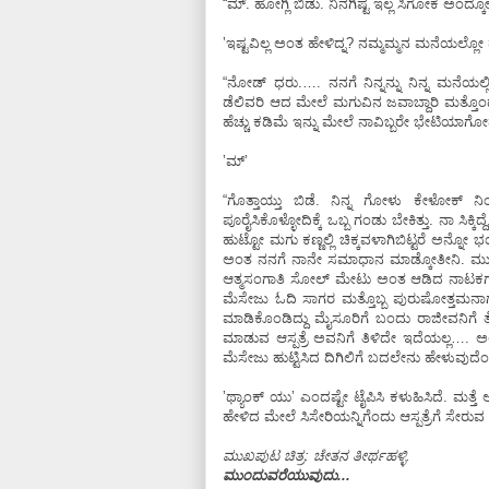
“ಮ್.‌ ಹೋಗ್ಲಿ ಬಿಡು. ನಿನಗಿಷ್ಟ ಇಲ್ಲ ಸಿಗೋಕೆ ಅಂದ್ಕ
ʼಇಷ್ಟವಿಲ್ಲ ಅಂತ ಹೇಳಿದ್ನ? ನಮ್ಮಮ್ಮನ ಮನೆಯಲ್ಲೋ
“ನೋಡ್‌ ಧರು.…. ನನಗೆ ನಿನ್ನನ್ನು ನಿನ್ನ ಮನೆಯಲ್ಲ
ಡೆಲಿವರಿ ಆದ ಮೇಲೆ ಮಗುವಿನ ಜವಾಬ್ದಾರಿ ಮತ್ತೊಂದ
ಹೆಚ್ಚು ಕಡಿಮೆ ಇನ್ನು ಮೇಲೆ ನಾವಿಬ್ಬರೇ ಭೇಟಿಯಾಗೋ
ʼಮ್‌ʼ
“ಗೊತ್ತಾಯ್ತು ಬಿಡೆ. ನಿನ್ನ ಗೋಳು ಕೇಳೋಕ್‌ ನಿಂಗೊ
ಪೂರೈಸಿಕೊಳ್ಳೋದಿಕ್ಕೆ ಒಬ್ಬ ಗಂಡು ಬೇಕಿತ್ತು. ನಾ ಸಿಕ್
ಹುಟ್ಟೋ ಮಗು ಕಣ್ಣಲ್ಲಿ ಚಿಕ್ಕವಳಾಗಿಬಿಟ್ಟರೆ ಅನ್ನ
ಅಂತ ನನಗೆ ನಾನೇ ಸಮಾಧಾನ ಮಾಡ್ಕೋತೀನಿ. ಮುಂದ್ಯಾ
ಆತ್ಮಸಂಗಾತಿ ಸೋಲ್‌ ಮೇಟು ಅಂತ ಆಡಿದ ನಾಟಕಗಳಿಗ
ಮೆಸೇಜು ಓದಿ ಸಾಗರ ಮತ್ತೊಬ್ಬ ಪುರುಷೋತ್ತಮನಾಗುತ್
ಮಾಡಿಕೊಂಡಿದ್ದು ಮೈಸೂರಿಗೆ ಬಂದು ರಾಜೀವನಿಗೆ ತೋರ
ಮಾಡುವ ಆಸ್ಪತ್ರೆ ಅವನಿಗೆ ತಿಳಿದೇ ಇದೆಯಲ್ಲ…. ಅಲ
ಮೆಸೇಜು ಹುಟ್ಟಿಸಿದ ದಿಗಿಲಿಗೆ ಬದಲೇನು ಹೇಳುವು
ʼಥ್ಯಾಂಕ್‌ ಯುʼ ಎಂದಷ್ಟೇ ಟೈಪಿಸಿ ಕಳುಹಿಸಿದೆ. ಮತ
ಹೇಳಿದ ಮೇಲೆ ಸಿಸೇರಿಯನ್ನಿಗೆಂದು ಆಸ್ಪತ್ರೆಗೆ 
ಮುಖಪುಟ ಚಿತ್ರ: ಚೇತನ ತೀರ್ಥಹಳ್ಳಿ.
ಮುಂದುವರೆಯುವುದು...