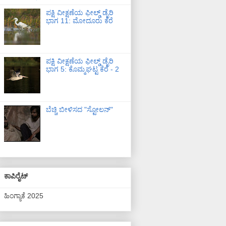
ಪಕ್ಷಿ ವೀಕ್ಷಣೆಯ ಫೀಲ್ಡ್‌ ಡೈರಿ
ಭಾಗ 11: ಮೋದೂರು ಕೆರೆ
ಪಕ್ಷಿ ವೀಕ್ಷಣೆಯ ಫೀಲ್ಡ್‌ ಡೈರಿ
ಭಾಗ 5: ಕೊಮ್ಮಘಟ್ಟ ಕೆರೆ - 2
ಬೆಚ್ಚಿ ಬೀಳಿಸದ "ಸ್ಟೋಲನ್"
ಕಾಪಿರೈಟ್
ಹಿಂಗ್ಯಾಕೆ 2025