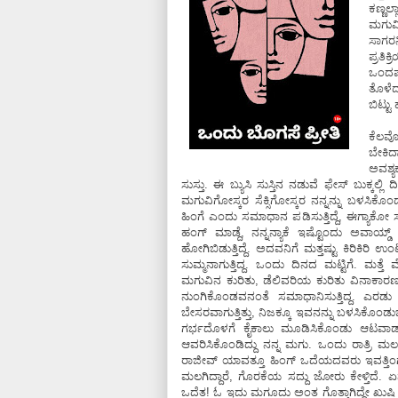
ಕಣ್ಣ
ಮಗುವ
ಸಾಗರ
ಪ್ರತಿಕ
ಒಂದಷ್
ತೊಳೆದ
ಬಿಟ್ಟು
ಕೆಲವೊಮ
ಬೇಕಿದ್
ಅವಶ್ಯ
ಸುಸ್ತು. ಈ ಬ್ಯುಸಿ ಸುಸ್ತಿನ ನಡುವೆ ಫೇಸ್‌ ಬುಕ್ಕಲ್ಲಿ
ಮಗುವಿಗೋಸ್ಕರ ಸೆಕ್ಸಿಗೋಸ್ಕರ ನನ್ನನ್ನು ಬಳಸಿಕೊ
ಹಿಂಗೆ ಎಂದು ಸಮಾಧಾನ ಪಡಿಸುತ್ತಿದ್ದೆ, ಈಗ್ಯಾಕೋ ಸಮಾ
ಹಂಗ್‌ ಮಾಡ್ದೆ, ನನ್ನನ್ಯಾಕೆ ಇಷ್ಟೊಂದು ಅವಾಯ್ಡ್
ಹೋಗಿಬಿಡುತ್ತಿದ್ದೆ. ಅದವನಿಗೆ ಮತ್ತಷ್ಟು ಕಿರಿಕಿರಿ ಉಂಟ
ಸುಮ್ಮನಾಗುತ್ತಿದ್ದ. ಒಂದು ದಿನದ ಮಟ್ಟಿಗೆ. ಮತ್ತ
ಮಗುವಿನ ಕುರಿತು, ಡೆಲಿವರಿಯ ಕುರಿತು ವಿನಾಕಾರಣ
ನುಂಗಿಕೊಂಡವನಂತೆ ಸಮಾಧಾನಿಸುತ್ತಿದ್ದ. ಎರಡು
ಬೇಸರವಾಗುತ್ತಿತ್ತು, ನಿಜಕ್ಕೂ ಇವನನ್ನು ಬಳಸಿಕೊಂಡ
ಗರ್ಭದೊಳಗೆ ಕೈಕಾಲು ಮೂಡಿಸಿಕೊಂಡು ಆಟವಾಡುತ್
ಆವರಿಸಿಕೊಂಡಿದ್ದು ನನ್ನ ಮಗು. ಒಂದು ರಾತ್ರಿ ಮ
ರಾಜೀವ್‌ ಯಾವತ್ತೂ ಹಿಂಗ್‌ ಒದೆಯದವರು ಇವತ್ತಿಂಗ
ಮಲಗಿದ್ದಾರೆ, ಗೊರಕೆಯ ಸದ್ದು ಜೋರು ಕೇಳ್ತಿದೆ. ಏ
ಒದೆತ! ಓ ಇದು ಮಗೂದು ಅಂತ ಗೊತ್ತಾಗಿದ್ದೇ ಖುಷಿ