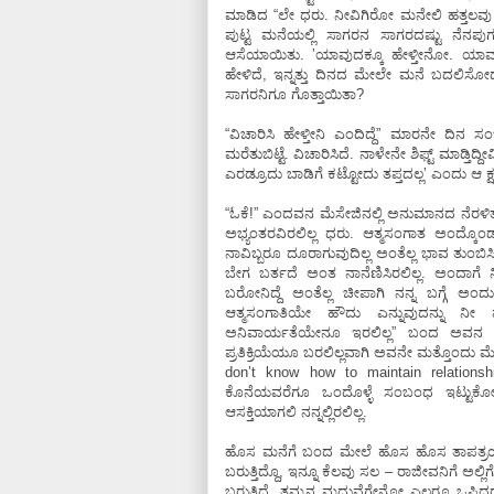
ಮಾಡಿದ “ಲೇ ಧರು. ನೀವಿಗಿರೋ ಮನೇಲಿ ಹತ್ತಲವು
ಪುಟ್ಟ ಮನೆಯಲ್ಲಿ ಸಾಗರನ ಸಾಗರದಷ್ಟು ನೆನಪುಗ
ಆಸೆಯಾಯಿತು. ʼಯಾವುದಕ್ಕೂ ಹೇಳ್ತೀನೋ. ಯಾವತ್ ಶ
ಹೇಳಿದೆ, ಇನ್ನತ್ತು ದಿನದ ಮೇಲೇ ಮನೆ ಬದಲಿಸೋದು ಎಂ
ಸಾಗರನಿಗೂ ಗೊತ್ತಾಯಿತಾ?
“ವಿಚಾರಿಸಿ ಹೇಳ್ತೀನಿ ಎಂದಿದ್ದೆ” ಮಾರನೇ ದಿನ ಸ
ಮರೆತುಬಿಟ್ಟೆ. ವಿಚಾರಿಸಿದೆ. ನಾಳೇನೇ ಶಿಫ್ಟ್‌ ಮಾಡ್
ಎರಡ್ರೂದು ಬಾಡಿಗೆ ಕಟ್ಟೋದು ತಪ್ತದಲ್ಲʼ ಎಂದು ಆ ಕ್ಷ
“ಓಕೆ!” ಎಂದವನ ಮೆಸೇಜಿನಲ್ಲಿ ಅನುಮಾನದ ನೆರಳಿತ್ತು
ಅಭ್ಯಂತರವಿರಲಿಲ್ಲ ಧರು. ಆತ್ಮಸಂಗಾತ ಅಂದ್ಕೊ
ನಾವಿಬ್ಬರೂ ದೂರಾಗುವುದಿಲ್ಲ ಅಂತೆಲ್ಲ ಭಾವ ತುಂಬಿ
ಬೇಗ ಬರ್ತದೆ ಅಂತ ನಾನೆಣಿಸಿರಲಿಲ್ಲ. ಅಂದಾಗೆ ನಿನ
ಬರೋನಿದ್ದೆ ಅಂತೆಲ್ಲ ಚೀಪಾಗಿ ನನ್ನ ಬಗ್ಗೆ ಅಂದು
ಆತ್ಮಸಂಗಾತಿಯೇ ಹೌದು ಎನ್ನುವುದನ್ನು ನೀ ಮ
ಅನಿವಾರ್ಯತೆಯೇನೂ ಇರಲಿಲ್ಲ” ಬಂದ ಅವನ ಮೆಸ
ಪ್ರತಿಕ್ರಿಯೆಯೂ ಬರಲಿಲ್ಲವಾಗಿ ಅವನೇ ಮತ್ತೊಂದು ಮ
don’t know how to maintain relations
ಕೊನೆಯವರೆಗೂ ಒಂದೊಳ್ಳೆ ಸಂಬಂಧ ಇಟ್ಟುಕೋ. ಬ
ಆಸಕ್ತಿಯಾಗಲಿ ನನ್ನಲ್ಲಿರಲಿಲ್ಲ.
ಹೊಸ ಮನೆಗೆ ಬಂದ ಮೇಲೆ ಹೊಸ ಹೊಸ ತಾಪತ್ರಯಗಳು
ಬರುತ್ತಿದ್ದೊ, ಇನ್ನೂ ಕೆಲವು ಸಲ – ರಾಜೀವನಿಗೆ ಅಲ್ಲ
ಬರುತ್ತಿದ್ದೆ. ತಮ್ಮನ ಮದುವೆಗೇನೋ ಎಲ್ಲರೂ ಒಪ್ಪಿದ್