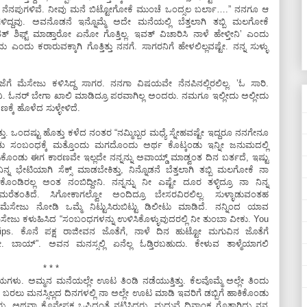
 ನೆನಪುಗಳಿವೆ. ನೀವು ಮನೆ ಬಿಟ್ಟೋಗೋಕೆ ಮುಂಚೆ ಒಂದ್ಸಲ ಬರ್ಲಾ….” ನನಗೂ ಆ
ಳಿದ್ದವು. ಅವನೊಡನೆ ಇನ್ನೊಮ್ಮೆ ಅದೇ ಮನೆಯಲ್ಲಿ ಬೆತ್ತಲಾಗಿ ತಬ್ಬಿ ಮಲಗೋಕೆ
ಿಫ್ಟ್‌ ಮಾಡ್ತಾರೋ ಏನೋ ಗೊತ್ತಿಲ್ಲ. ಇವತ್‌ ವಿಚಾರಿಸಿ ನಾಳೆ ಹೇಳ್ತೀನಿʼ ಎಂದು
ದು ಕರಾರುವಕ್ಕಾಗಿ ಗೊತ್ತಿತ್ತು ನನಗೆ. ಸಾಗರನಿಗೆ ಹೇಳಲಿಲ್ಲವಷ್ಟೇ. ನನ್ನ ಸುಳ್ಳು
ಂಜೆಗೆ ಮೆಸೇಜು ಕಳಿಸಿದ್ದ ಸಾಗರ. ನನಗಾ ವಿಷಯವೇ ನೆನಪಿನಲ್ಲಿರಲಿಲ್ಲ. ʼಓ ಸಾರಿ.
ತಿದ್ದೀವಿ. ಓನರ್‌ ಬೇಗಾ ಖಾಲಿ ಮಾಡಿದ್ರೂ ಪರವಾಗಿಲ್ಲ ಅಂದರು. ನಮಗೂ ಇಲ್ಲೀದು ಅಲ್ಲೀದು
ಣಕ್ಕೆ ಹೊಳೆದ ಸುಳ್ಳೇಳಿದೆ.
. ಒಂದಷ್ಟು ಹೊತ್ತು ಕಳೆದ ನಂತರ “ನಮ್ಮಿಬ್ಬರ ಮಧ್ಯೆ ಸ್ನೇಹವಷ್ಟೇ ಇದ್ದರೂ ನನಗೇನೂ
ಂಡು ಸಂಬಂಧಕ್ಕೆ ಮತ್ತೊಂದು ಮಗದೊಂದು ಅರ್ಥ ಕೊಟ್ಕಂಡು ಇನ್ನೀ ಜನುಮದಲ್ಲಿ
ಸಿಕೊಂಡು ಈಗ ಕಾರಣವೇ ಇಲ್ಲದೇ ನನ್ನನ್ನು ಅವಾಯ್ಡ್‌ ಮಾಡ್ವಂತ ದಿನ ಬರ್ತದೆ, ಇಷ್ಟು
್ನ ಭೇಟಿಯಾಗಿ ಸೆಕ್ಸ್‌ ಮಾಡಬೇಕಿತ್ತು, ನಿನ್ನೊಡನೆ ಬೆತ್ತಲಾಗಿ ತಬ್ಬಿ ಮಲಗೋಕೆ ನಾ
ಕೊಂಡಿರಲ್ಲ ಅಂತ ನಂಬಿದ್ದೀನಿ. ನನ್ನನ್ನು ನೀ ಎಷ್ಟೇ ದೂರ ತಳ್ಳಿದ್ರೂ ನಾ ನಿನ್ನ
ರೆತಂತಿದೆ. ಸಿಗೋಕಾಗಲ್ವೋ ಅಂದಿದ್ರೂ ಬೇಸರವಿರಲಿಲ್ಲ. ಸುಳ್ಳಾಡುವಂತಹ
ೇಜು ನೋಡಿ ಒಮ್ಮೆ ನಿಟ್ಟುಸಿರುಬಿಟ್ಟು ಡಿಲೀಟು ಮಾಡಿದೆ. ನನ್ನಿಂದ ಯಾವ
ೆಸೇಜು ಕಳುಹಿಸಿದ “ಸಂಬಂಧಗಳನ್ನು ಉಳಿಸಿಕೊಳ್ಳುವುದರಲ್ಲಿ ನೀ ತುಂಬಾ ವೀಕು. You
hips. ಕೊನೆ ಪಕ್ಷ ರಾಜೀವನ ಜೊತೆಗೆ, ನಾಳೆ ದಿನ ಹುಟ್ಟೋ ಮಗುವಿನ ಜೊತೆಗೆ
ಾಯ್”‌. ಅವನ ಮನಸ್ಸಲ್ಲಿ ಏನೆಲ್ಲ ಓಡ್ತಿರಬಹುದು. ಕೇಳುವ ತಾಳ್ಮೆಯಾಗಲಿ
* * *
. ಅಮ್ಮನ ಮನೆಯಲ್ಲೇ ಊಟ ತಿಂಡಿ ನಡೆಯುತ್ತಿತ್ತು. ಕೆಲವೊಮ್ಮೆ ಅಲ್ಲೇ ತಿಂದು
ಿಗೆ ಬರಲು ಮನಸ್ಸಿಲ್ಲದ ದಿನಗಳಲ್ಲಿ ನಾ ಅಲ್ಲೇ ಊಟ ಮಾಡಿ ಇವರಿಗೆ ಡಬ್ಬಿಗೆ ಹಾಕಿಕೊಂಡು
ದರು, ಅಥವಾ ಕೊನೇಪಕ್ಷ ಒಪ್ಪಿದಂತೆ ನಟಿಸಿದ್ದರು. ಮದುವೆ ದಿನಾಂಕ ಗೊತ್ತಾಗಿದ್ದು ನನ್ನ