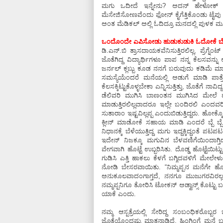
ಮಗು ಒದೀದೆ ಇನ್ನೇನು? ಅದನ್‌ ಹೇಳೋಕ್‌ ನಿದ
ಮೆಸೇಜಿಸೋಣವೆಂದು ಫೋನ್‌ ಕೈಗೆತ್ತಿಕೊಂಡು ಟೈಪು ಮ
ಅಂತ ಮೆಡಿಕಲ್‌ ಅಲ್ಲಿ ಓದಿದ್ರೂ ಮನದಲ್ಲಿ ಪುಳಕ ಮ
ಒಂದೊಂದೇ ಎಪಿಸೋಡು ಹುಡುಕುಡುಕಿ ಓದೋಕೆ ಬೇಸರವ
ಡಿ.ಎನ್.ಬಿ ತ್ರಾಸದಾಯಕವೆನಿಸುತ್ತಿರಲಿಲ್ಲ, ಪ್ರೆಗ್ನೆಂ
ಜೊತೆಗಿದ್ದ ವಿದ್ಯಾರ್ಥಿಗಳೂ ಪಾಪ ನನ್ನ ಕೆಲಸವನ್ನು
ಜರ್ನಲ್‌ ಕ್ಲಬ್ಬು ಕೂಡ ನನಗೆ ಬರುವುದು ಕಡಿಮೆ ಮಾಡಿದ
ಸಮಸ್ಯೆಯೆಂದರೆ ಮನೆಯಲ್ಲಿ ಅಡುಗೆ ಮಾಡಿ ಪಾತ್ರೆ
ಕೆಲಸಕ್ಕಿಟ್ಟುಕೊಳ್ಳಬೇಕಾ ಎನ್ನಿಸುತ್ತಿತ್ತು, ಜೊತೆಗೆ 
ಡೆಲಿವರಿ ಮುಗಿಸಿ ಬಾಣಂತನ ಮುಗಿಸಿದ ಮೇಲೆ
ಮಾಡುತ್ತಿರಲಿಲ್ಲವಾದರೂ ಇಲ್ಲೇ ಬಂದಿರಲಿ ಎಂದವರ
ಸುತಾರಾಂ ಇಷ್ಟವಿಲ್ಲಪ್ಪ ಎಂದುಬಿಡುತ್ತಿದ್ದರು. ಹೋಕ್ಕ
ಕ್ಲೀನ್‌ ಮಾಡೋಕೆ ಸಹಾಯ ಮಾಡಿ ಎಂದರೆ ಬ್ಬೆ ಬ್ಬೆ ಬ್ಬ
ನಿಧಾನಕ್ಕೆ ಬೆಳೆಯುತ್ತಿದ್ದ ಮಗು ಇದ್ದಕ್ಕಿದ್ದಂತೆ
ಇದೇನ್‌ ನಿಜಕ್ಕೂ ಮಗುವಿನ ಬೆಳವಣಿಗೆಯಿಂ
ವೇಗವಾಗಿ ಹೊಟ್ಟೆ ಉಬ್ಬರಿಸಿತು. ದೊಡ್ಡ ಹೊಟ್ಟ
ಗುಡಿಸಿ ಎತ್ತಿ ಹಾಕಲು ಕೆಳಗೆ ಬಗ್ಗಿದವಳಿಗೆ ಮೇಲೇ
ನೋಡಿ ಬೇಸರವಾಯಿತು. “ನಿಮ್ಮಪ್ಪನ ಮನೆಗೇ ಹೋಗ
ಅನುಕೂಲವಾದಂಗಾಗ್ತದೆ, ನನಗೂ ಮುಜುಗರವಿರಲ್
ನಮ್ಮಪ್ಪನಿಗೂ ತೋರಿಸಿ ಟೋಕನ್‌ ಅಡ್ವಾನ್ಸ್‌ ಕೊಟ್ಟ
ಯಾಕೆ ಎಂದು.
ನಮ್ಮ ಆಸ್ಪತ್ರೆಯಲ್ಲಿ ಸೇರಿದ್ದ ಸಂಬಂಧಿಕರೊ
ಜೊತೆಯೊಂದಷ್ಟು ಮಾತನಾಡಿದೆ. ಹಿಂಗಿಂಗೆ ಮನೆ ಬದಲಿ