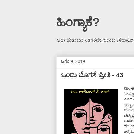
ಹಿಂಗ್ಯಾಕೆ?
ಅರ್ಥ ಹುಡುಕುವ ಸಡಗರದಲ್ಲಿ ಬದುಕು ಕಳೆದುಹೋಗ
ಡಿಸೆಂ 9, 2019
ಒಂದು ಬೊಗಸೆ ಪ್ರೀತಿ - 43
ಡಾ. ಅ
“ಎಷ್ಟ
ಎಂದು 
ಇನ್ಯಾ
ಅವನಾ
ನಮ್ಮಪ
ರಾಜೀವ
ಸಂಬಂ
ಹತ್ತಿ