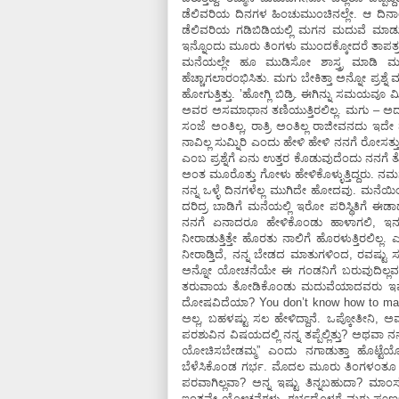
ಡೆಲಿವರಿಯ ದಿನಗಳ ಹಿಂಚುಮುಂಚಿನಲ್ಲೇ. ಆ ದಿನಾಂಕ
ಡೆಲಿವರಿಯ ಗಡಿಬಿಡಿಯಲ್ಲಿ ಮಗನ ಮದುವೆ ಮಾಡು
ಇನ್ನೊಂದು ಮೂರು ತಿಂಗಳು ಮುಂದಕ್ಕೋದರೆ ತಾಪತ್ರ
ಮನೆಯಲ್ಲೇ ಹೂ ಮುಡಿಸೋ ಶಾಸ್ತ್ರ ಮಾಡಿ ಮುಗಿಸ
ಹೆಚ್ಚಾಗಲಾರಂಭಿಸಿತು. ಮಗು ಬೇಕಿತ್ತಾ ಅನ್ನೋ ಪ್ರಶ
ಹೋಗುತ್ತಿತ್ತು. ʼಹೋಗ್ಲಿ ಬಿಡ್ರಿ. ಈಗಿನ್ನು ಸಮಯ
ಅವರ ಅಸಮಾಧಾನ ತಣಿಯುತ್ತಿರಲಿಲ್ಲ. ಮಗು – ಅದರ ಜ
ಸಂಜೆ ಅಂತಿಲ್ಲ, ರಾತ್ರಿ ಅಂತಿಲ್ಲ ರಾಜೀವನದು ಇ
ನಾವಿಲ್ಲ ಸುಮ್ನಿರಿ ಎಂದು ಹೇಳಿ ಹೇಳಿ ನನಗೆ ರೋಸತ್ತು
ಎಂಬ ಪ್ರಶ್ನೆಗೆ ಏನು ಉತ್ತರ ಕೊಡುವುದೆಂದು ನನಗೆ ತೋಚ
ಅಂತ ಮೂರೊತ್ತು ಗೋಳು ಹೇಳಿಕೊಳ್ಳುತ್ತಿದ್ದರು.
ನನ್ನ ಒಳ್ಳೆ ದಿನಗಳೆಲ್ಲ ಮುಗಿದೇ ಹೋದವು. ಮನ
ದರಿದ್ರ ಬಾಡಿಗೆ ಮನೆಯಲ್ಲಿ ಇರೋ ಪರಿಸ್ಥಿತಿಗೆ 
ನನಗೆ ಏನಾದರೂ ಹೇಳಿಕೊಂಡು ಹಾಳಾಗಲಿ, ಇನ್ನೂ
ನೀರಾಡುತ್ತಿತ್ತೇ ಹೊರತು ನಾಲಿಗೆ ಹೊರಳುತ್ತಿರಲಿಲ್ಲ. ಎ
ನೀರಾಡ್ತಿದೆ, ನನ್ನ ಬೇಡದ ಮಾತುಗಳಿಂದ, ರವಷ್
ಅನ್ನೋ ಯೋಚನೆಯೇ ಈ ಗಂಡನಿಗೆ ಬರುವುದಿಲ್ಲವಲ್ಲ
ತರುವಾಯ ತೋಡಿಕೊಂಡು ಮದುವೆಯಾದವರು ಇಷ್ಟೊಂದು
ದೋಷವಿದೆಯಾ? You don’t know how to mainta
ಅಲ್ಲ, ಬಹಳಷ್ಟು ಸಲ ಹೇಳಿದ್ದಾನೆ. ಒಪ್ಕೋತೀನಿ, ಅವನ
ಪರಶುವಿನ ವಿಷಯದಲ್ಲಿ ನನ್ನ ತಪ್ಪೆಲ್ಲಿತ್ತು? ಅಥವಾ 
ಯೋಚಿಸಬೇಡಮ್ಮ” ಎಂದು ನಗಾಡುತ್ತಾ ಹೊಟ್ಟೆಯೊ
ಬೆಳೆಸಿಕೊಂಡ ಗರ್ಭ. ಮೊದಲ ಮೂರು ತಿಂಗಳಂತೂ ಇ
ಪರವಾಗಿಲ್ಲವಾ? ಅನ್ನ ಇಷ್ಟು ತಿನ್ನಬಹುದಾ? ಮ
ಇಂತವೇ ಯೋಚನೆಗಳು. ಗರ್ಭದೊಳಗೆ ಮಗು ಪೂರ್ಣವಾಗಿ 