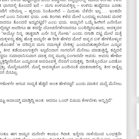
ತ ಭಾಗದಲ್ಲಿ ತೊಂದರೆ ಇದೆ – ಮಗು ಉಳಿಯಲಿಕ್ಕಿಲ್ಲ – ಉಳಿದು ಹುಟ್ಟಿದರೂ ಎರಡು
ಳವಣಿಗೆ ಸರಿಯಿಲ್ಲ – ಹೃದಯ ನಿಂತೋಗಿದೆ – ಮಿದುಳು ಬೆಳೆದೇ ಇಲ್ಲ….. ಇಂತವೇ
ಿದ ಮೇಲೆ ಎಂಬ ನಿರಂತರ ಭಯ. ಏಳು ತಿಂಗಳು ಕಳೆದ ಮೇಲೆ ಒಂದಷ್ಟು ಉಸಿರಾಟ ಮರಳಿ
ದಾದರೂ ತೊಂದರೆ ಇದ್ದುಬಿಟ್ಟರೆ? ಎಂಬ ಭಯ. ಅಮ್ಮನಿಗೆ ಒಮ್ಮೆ ಹೀಗೀಗೆ ಏನೇನೋ
್ಲಿದ್ದಾಗ ಅವರಿಗೂ ಈ ತರದ್ದೇ ಯೋಚನೆಗಳೇನಾದರೂ ಬಂದಿದ್ದಿರಬಹುದು, ಅದಕ್ಕವರ
ಯೋ ನಿನ್ನ. ಡಾಕ್ಟರಾಗಿ ಏನೇ ನಿನ್ನ ಗೋಳು” ಎಂದು ನಗಾಡಿ ಬಿಟ್ಟ ಮೇಲೆ ಮತ್ತೆ
 ಮಕ್ಕಳನ್ನು ಹೆತ್ತು ಹೊತ್ತ ಅಮ್ಮನೇ ಈ ರೀತಿ ಹೇಳಿದ ಮೇಲೆ ಅಪ್ಪನ ಬಳಿ ಹೇಳಿಕೊಳ್ಳುವ
ೊಂಡರೆ ʼಆ ದರಿದ್ರದ ಮಗು ನಮಗ್ಯಾಕೆ ಬೇಕಿತ್ತುʼ ಎಂದುಬಿಡುತ್ತಾರೇನೋ ಎನ್ನುವ
ದೆ. ತೀರ ತಡೆಯಲಾಗುತ್ತಲೇ ಇಲ್ಲವೆಂದಾಗ ಸಾಗರನಿಗೆ ಮೆಸೇಜು ಮಾಡುತ್ತಿದ್ದೆ, ತಪ್ಪಿದರೆ
ಸರವಿದ್ದರೂ ಸಮಾಧಾನಿಸುವಾಗ ಮಾತ್ರ ನನ್ನ ಮುದ್ದು ಬಂಗಾರವೇ ಅವನು. ಅವನು ಹೇಳೋ
್ಳುತ್ತಿದ್ದೀನೇನೋ ಎನ್ನುವಂಶ ಅಪರೂಪಕ್ಕೆ ನೆನಪಿಗೆ ಬರುತ್ತಿತ್ತು. ದಿನಕ್ಕೊಂದೋ ಎರಡೋ
ತು, ಮೊನ್ನೆಯವರೆಗೆ. ಮೊನ್ನೆ ಅವನ್ಯಾಕೋ ಎಂದಿನಂತೆ ಮಾತನಾಡಲಿಲ್ಲ. ತೀರ ಅಷ್ಟೆಲ್ಲ
 ನೆನಪಿಲ್ಲ.
ಿಂಗಳೊಳಗೇ ಆಗುವ ಸಾಧ್ಯತೆ ಹೆಚ್ಚಿದೆ ಅಂತ ಹೇಳಿದ್ದಾರೆʼ ಎಂದು ಮಾತಿನ ಮಧ್ಯೆ ಮೆಸೇಜು
ಷ್ಟೂ ಅವಾಯ್ಡ್‌ ಮಾಡ್ತಿದ್ದಿ ಅಂತ. ಆದರೂ ಒಂದ್‌ ವಿಷಯ ಕೇಳಬೇಕು ಅನ್ನಿಸ್ತಿದೆ"
. ನಾನಂತೂ ಈಗ ಅಮ್ಮನ ಮನೇಲೇ ಕಾಯಂ ಗಿರಾಕಿ. ಇನ್ನೇನು ನಾಳೆಯಿಂದ ಒಂಭತ್ತನೇ