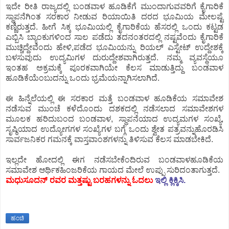
ಇದೇ ರೀತಿ ರಾಜ್ಯದಲ್ಲಿ ಬಂಡವಾಳ ಹೂಡಿಕೆಗೆ ಮುಂದಾಗುವವರಿಗೆ ಕೈಗಾರಿಕೆ
ಸ್ಥಾಪನೆಗಿಂತ ಸರಕಾರ ನೀಡುವ ರಿಯಾಯಿತಿ ದರದ ಭೂಮಿಯ ಮೇಲಷ್ಟೆ
ಕಣ್ಣಿರುತ್ತದೆ. ಹೀಗೆ ಸಿಕ್ಕ ಭೂಮಿಯಲ್ಲಿ ಕೈಗಾರಿಕೆಯ ಹೆಸರಲ್ಲಿ ಒಂದು ಕಟ್ಟಡ
ಎಬ್ಬಿಸಿ ಬ್ಯಾಂಕುಗಳಿಂದ ಸಾಲ ಪಡೆದು ತದನಂತರದಲ್ಲಿ ನಷ್ಟವೆಂದು ಕೈಗಾರಿಕೆ
ಮುಚ್ಚಿದ್ದೇವೆಂದು ಹೇಳಿ,ಪಡೆದ ಭೂಮಿಯನ್ನು ರಿಯಲ್ ಎಸ್ಟೇಟ್ ಉದ್ದೇಶಕ್ಕೆ
ಬಳಸುವುದು ಉದ್ಯಮಿಗಳ ದುರುದ್ದೇಶವಾಗಿರುತ್ತದೆ. ನಮ್ಮ ವ್ಯವಸ್ಥೆಯೂ
ಇಂತಹ ಅಕ್ರಮಕ್ಕೆ ಪೂರಕವಾಗಿಯೇ ಕೆಲಸ ಮಾಡುತ್ತಿದ್ದು ಬಂಡವಾಳ
ಹೂಡಿಕೆಯೆಂಬುದನ್ನು ಒಂದು ಭ್ರಮೆಯನ್ನಾಗಿಸಲಾಗಿದೆ.
ಈ ಹಿನ್ನೆಲೆಯಲ್ಲಿ ಈ ಸರಕಾರ ಮತ್ತೆ ಬಂಡವಾಳ ಹೂಡಿಕೆಯ ಸಮಾವೇಶ
ನಡೆಸುವ ಮುಂಚೆ ಕಳೆದೊಂದು ದಶಕದಲ್ಲಿ ನಡೆಸಲಾದ ಸಮಾವೇಶಗಳ
ಮೂಲಕ ಹರಿದುಬಂದ ಬಂಡವಾಳ, ಸ್ಥಾಪನೆಯಾದ ಉದ್ಯಮಗಳ ಸಂಖ್ಯೆ,
ಸೃಷ್ಠಿಯಾದ ಉದ್ಯೋಗಗಳ ಸಂಖ್ಯೆಗಳ ಬಗ್ಗೆ ಒಂದು ಶ್ವೇತ ಪತ್ರವನ್ನುಹೊರಡಿಸಿ
ಸಾರ್ವಜನಿಕರ ಗಮನಕ್ಕೆ ವಾಸ್ತವಾಂಶಗಳನ್ನು ತಿಳಿಸುವ ಕೆಲಸ ಮಾಡಬೇಕಿದೆ.
ಇಲ್ಲದೇ ಹೋದಲ್ಲಿ ಈಗ ನಡೆಸಬೇಕೆಂದಿರುವ ಬಂಡವಾಳಹೂಡಿಕೆಯ
ಸಮಾವೇಶ ಆರ್ಥಿಕಹಿಂಜರಿಕೆಯ ಗಾಯದ ಮೇಲೆ ಉಪ್ಪು ಸುರಿದಂತಾಗುತ್ತದೆ.
ಮಧುಸೂದನ್ ರವರ ಮತ್ತಷ್ಟು ಬರಹಗಳನ್ನು ಓದಲು
ಇಲ್ಲಿ ಕ್ಲಿಕ್ಕಿಸಿ.
ಹಂಚಿ