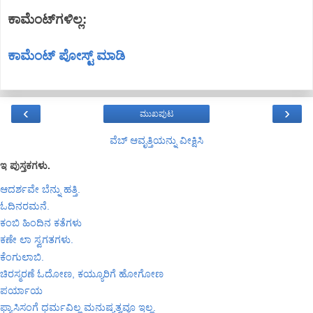
ಕಾಮೆಂಟ್‌ಗಳಿಲ್ಲ:
ಕಾಮೆಂಟ್‌‌ ಪೋಸ್ಟ್‌ ಮಾಡಿ
‹
›
ಮುಖಪುಟ
ವೆಬ್‌ ಆವೃತ್ತಿಯನ್ನು ವೀಕ್ಷಿಸಿ
ಇ ಪುಸ್ತಕಗಳು.
ಆದರ್ಶವೇ ಬೆನ್ನು ಹತ್ತಿ.
ಓದಿನರಮನೆ.
ಕಂಬಿ ಹಿಂದಿನ ಕತೆಗಳು
ಕಣೇ ಲಾ ಸ್ವಗತಗಳು.
ಕೆಂಗುಲಾಬಿ.
ಚಿರಸ್ಮರಣೆ ಓದೋಣ, ಕಯ್ಯೂರಿಗೆ ಹೋಗೋಣ
ಪರ್ಯಾಯ
ಫ್ಯಾಸಿಸಂಗೆ ಧರ್ಮವಿಲ್ಲ ಮನುಷ್ಯತ್ವವೂ ಇಲ್ಲ.