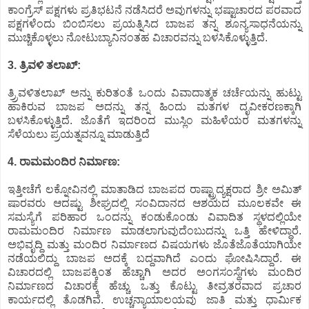
ಕಾಂಗ್ರೆಸ್ ಪಕ್ಷಗಳು ಪ್ರತಿಭಟನೆ ನಡೆಸಿದರೆ ಅವುಗಳನ್ನು ಭಷ್ಟಾಚಾರದ ಪರವಾದ
ಪಕ್ಷಗಳೆಂದು ಬಿಂಬಿಸಲು ಪ್ರಯತ್ನಿಸಿದ ಬಾಜಪ ತನ್ನ ಶೂನ್ಯಸಾಧನೆಯನ್ನು
ಮುಚ್ಚಿಕೊಳ್ಳಲು ನೋಟುಬ್ಯಾನಿನಂತಹ ವಿಚಾರವನ್ನು ಬಳಸಿಕೊಳ್ಳುತ್ತಿದೆ.
3. ತ್ರಿವಳಿ ತಲಾಖ್:
ತ್ರ್ರಿವಳಿತಲಾಖ್ ಅನ್ನು ಕುರಿತಂತೆ ಒಂದು ವಿವಾದಾತ್ಮಕ ಚರ್ಚೆಯನ್ನು ಹುಟ್ಟು
ಹಾಕಿರುವ ಬಾಜಪ ಅದನ್ನು ತನ್ನ ಹಿಂದು ಮತಗಳ ದೃವೀಕರಣಕ್ಕಾಗಿ
ಬಳಸಿಕೊಳ್ಳುತ್ತಿದೆ. ಜೊತೆಗೆ ಇದರಿಂದ ಮುಸ್ಲಿಂ ಮಹಿಳೆಯರ ಮತಗಳನ್ನು
ಸೆಳೆಯಲು ಪ್ರಯತ್ನವನ್ನೂ ಮಾಡುತ್ತಿದೆ
4. ರಾಮಮಂದಿರ ನಿರ್ಮಾಣ:
ಇತ್ತೀಚೆಗೆ ಲಕ್ನೋವಿನಲ್ಲಿ ಮಾತಾಡಿದ ಬಾಜಪದ ರಾಷ್ಟ್ರಾದ್ಯಕ್ಷರಾದ ಶ್ರೀ ಅಮಿತ್
ಷಾರವರು ಆದಷ್ಟು ಶೀಘ್ರದಲ್ಲಿ ಸಂವಿದಾನದ ಆಶಯದ ಮೂಲಕವೇ ಈ
ಸಮಸ್ಯೆಗೆ ಪರಿಹಾರ ಒಂದನ್ನು ಕಂಡುಕೊಂಡು ವಿವಾದಿತ ಸ್ಥಳದಲ್ಲಿಯೇ
ರಾಮಮಂದಿರ ನಿರ್ಮಾಣ ಮಾಡಲಾಗುವುದೆಂಬುದನ್ನು ಒತ್ತಿ ಹೇಳಿದ್ದಾರೆ.
ಅಭಿವೃದ್ದಿ ಮತ್ತು ಮಂದಿರ ನಿರ್ಮಾಣದ ವಿಷಯಗಳು ಜೊತೆಜೊತೆಯಾಗಿಯೇ
ನಡೆಯಲಿದ್ದು ಬಾಜಪ ಅದಕ್ಕೆ ಬದ್ದವಾಗಿದೆ ಎಂದು ಘೋಷಿಸಿದ್ದಾರೆ. ಈ
ವಿಚಾರದಲ್ಲಿ ಬಾಜಪಕ್ಕಿಂತ ಹೆಚ್ಚಾಗಿ ಅದರ ಅಂಗಸಂಸ್ಥೆಗಳು ಮಂದಿರ
ನಿರ್ಮಾಣದ ವಿಚಾರಕ್ಕೆ ಹೆಚ್ಚು ಒತ್ತು ಕೊಟ್ಟು ತೀವ್ರತರವಾದ ಪ್ರಚಾರ
ಕಾರ್ಯದಲ್ಲಿ ತೊಡಗಿವೆ. ಉಚ್ಚನ್ಯಾಯಾಲಯವು ಜಾತಿ ಮತ್ತು ಧಾರ್ಮಿಕ