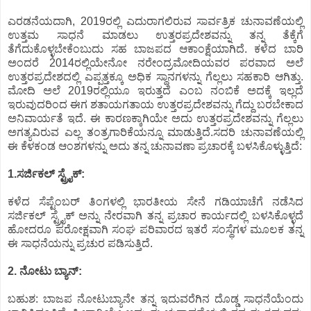
ಎರಡನೆಯದಾಗಿ, 2019ರಲ್ಲಿ ಎದುರಾಗಲಿರುವ ಸಾರ್ವತ್ರಿಕ ಚುನಾವಣೆಯಲ್ಲಿ
ಉತ್ತಮ ಸಾಧನೆ ಮಾಡಲು ಉತ್ತರಪ್ರದೇಶವನ್ನು ತನ್ನ ತೆಕ್ಕೆಗೆ
ತೆಗೆದುಕೊಳ್ಳಬೇಕೆಂಬುದು ಸಹ ಬಾಜಪದ ಆಕಾಂಕ್ಷೆಯಾಗಿದೆ. ಕಳೆದ ಬಾರಿ
ಅಂದರೆ 2014ರಲ್ಲಿಯೇನೋ ನರೇಂದ್ರಮೋದಿಯವರ ಪರವಾದ ಅಲೆ
ಉತ್ತರಪ್ರದೇಶದಲ್ಲಿ ಎಪ್ಪತ್ತಕ್ಕೂ ಅಧಿಕ ಸ್ಥಾನಗಳನ್ನು ಗೆಲ್ಲಲು ಸಹಕಾರಿ ಆಗಿತ್ತು.
ಮೋದಿ ಅಲೆ 2019ರಲ್ಲಿಯೂ ಇರುತ್ತದೆ ಎಂಬ ನಂಬಿಕೆ ಅದಕ್ಕೆ ಇಲ್ಲದೆ
ಇರುವುದರಿಂದ ಈಗ ಶತಾಯಗತಾಯ ಉತ್ತರಪ್ರದೇಶವನ್ನು ಗೆದ್ದು ಬರಬೇಕಾದ
ಅನಿವಾರ್ಯತೆ ಇದೆ. ಈ ಕಾರಣಕ್ಕಾಗಿಯೇ ಅದು ಉತ್ತರಪ್ರದೇಶವನ್ನು ಗೆಲ್ಲಲು
ಅಗತ್ಯವಿರುವ ಎಲ್ಲ ತಂತ್ರಗಾರಿಕೆಯನ್ನೂ ಮಾಡುತ್ತಿದೆ.ಸದರಿ ಚುನಾವಣೆಯಲ್ಲಿ
ಈ ಕೆಳಕಂಡ ಆಂಶಗಳನ್ನು ಅದು ತನ್ನ ಚುನಾವಣಾ ಪ್ರಚಾರಕ್ಕೆ ಬಳಸಿಕೊಳ್ಳುತ್ತಿದೆ:
1.ಸರ್ಜಿಕಲ್ ಸ್ಟ್ರೈಕ್:
ಕಳೆದ ಸೆಪ್ಟೆಂಬರ್ ತಿಂಗಳಲ್ಲಿ ಭಾರತೀಯ ಸೇನೆ ಗಡಿಯಾಚೆಗೆ ನಡೆಸಿದ
ಸರ್ಜಿಕಲ್ ಸ್ಟ್ರೈಕ್ ಅನ್ನು ನೇರವಾಗಿ ತನ್ನ ಪ್ರಚಾರ ಕಾರ್ಯದಲ್ಲಿ ಬಳಸಿಕೊಳ್ಳದೆ
ಹೋದರೂ ಪರೋಕ್ಷವಾಗಿ ಸಂಘ ಪರಿವಾರದ ಇತರೆ ಸಂಸ್ಥೆಗಳ ಮೂಲಕ ತನ್ನ
ಈ ಸಾಧನೆಯನ್ನು ಪ್ರಚುರ ಪಡಿಸುತ್ತಿದೆ.
2. ನೋಟು ಬ್ಯಾನ್:
ಬಹುಶ: ಬಾಜಪ ನೋಟುಬ್ಯಾನೇ ತನ್ನ ಇದುವರೆಗಿನ ದೊಡ್ಡ ಸಾಧನೆಯೆಂದು