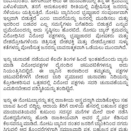
ಬಾವಿಸಿದಂತಿದೆ. ಹೀಗಾಗಿಯೇ ಅದು ಈ ಚುನಾವಣೆಯಲ್ಲಿ ತನ್ನ ಈ ಕ್ರಮವನ್ನು
ಎಳೆಎಳೆಯಾಗಿ, ತನಗೆ ಅನುಕೂಲಕರ ರೀತಿಯಲ್ಲಿ ವಿಶ್ಲೇಷಿಸುತ್ತ ಜನರನ್ನು
ಸೆಳೆಯಲು ಯತ್ನಿಸುತ್ತಿದೆ. ನೋಟು ಬ್ಯಾನಿನಿಂದ ಭ್ರಷ್ಟಾಚಾರ ಸಂಪೂರ್ಣವಾಗಿ
ಇಲ್ಲವಾಗಿ ಬಿಡುತ್ತದೆ ಎಂಬ ಬಾವನೆಯನ್ನು ಜನರಲ್ಲಿ ಮೂಡಿಸಲು ಮತ್ತು
ಇದರಿಂದ ಬಡವರ ಎಲ್ಲ ಸಮಸ್ಯೆಗಳೂ ಬಗೆಹರಿದು ಬಿಡುತ್ತವೆ ಎನ್ನುವ
ಭ್ರಮೆಯೊಂದನ್ನು ಅದು ಸೃಷ್ಠಿಸಲು ಹೊರಟಿದೆ. ನೋಟು ಬ್ಯಾನ್ ಕ್ರಮವನ್ನು
ವಿರೋಧಿಸಿದ ವಿರೋಧ ಪಕ್ಷಗಳನ್ನು ಭ್ರಷ್ಟಾಚಾರದ ಪೋಷಕರು ಮತ್ತು
ದೇಶದ್ರೋಹಿಗಳೆಂದು ಚಿತ್ರಿಸುತ್ತ ದೇಶಭಕ್ತಿ ಮತ್ತು ದೇಶದ್ರೋಹದ ಸುಳ್ಳು
ಕತೆಗಳನ್ನು ಪೋಣಿಸುತ್ತ ಜನರನ್ನು ಬಾವನಾತ್ಮಕವಾಗಿ ಒಡೆಯಲು ಮುಂದಾಗಿದೆ.
ಇನ್ನು ಚುನಾವಣೆ ನಡೆಯುವ ಕೆಲವೇ ತಿಂಗಳ ಹಿಂದೆ ಇಂತಹದೊಂದು ಬ್ಯಾನು
ಮಾಡಿ ವಿರೋಧಪಕ್ಷಗಳ ದೈನಂದಿನ ಚಟುವಟಿಕೆಗಳನ್ನೂ ಅದು
ನಿಯಂತ್ರಿಸಿಬಿಟ್ಟಿದೆ. ಈ ಬ್ಯಾನಿನ ಕಾರಣದಿಂದ ತಮ್ಮತಮ್ಮ ಪಕ್ಷಗಳ
ಚಟುವಟಿಕೆಗಳಿಗೆ ಬೇಕಾದ ಬಾರಿ ಪ್ರಮಾಣದ ಚುನಾವಣಾ ನಿದಿಯನ್ನು
ಕ್ರೋಡೀಕರಿಸುವ ಒತ್ತಡದಲ್ಲಿ ವಿರೋದ ಪಕ್ಷಗಳು ಸದರಿ ಚುನಾವಣೆಯನ್ನು
ಎದುರಿಸಬೇಕಾದ ಪರಿಸ್ಥಿತಿಯನ್ನು ತಂದಿಟ್ಟಿದೆ.
ಇನ್ನು ಈ ನೋಟುಬ್ಯಾನನ್ನು ತನ್ನ ರಾಜಕೀಯ ಅಸ್ತ್ರವನ್ನಾಗಿ ಮಾಡಿಕೊಳ್ಳಲು ಸಹ
ಬಾಜಪ ಹಿಂದೆ ಬಿದ್ದಿಲ್ಲ. ಆದಾಯ ತೆರಿಗೆ ದಾಳಿಯ ಹೆಸರಲ್ಲಿ ಬಹುಜನ ಪಕ್ಷದ
ಮಾಯಾವತಿಯವರ ಕುಟುಂಬ ಸದಸ್ಯರ ಮನೆಗಳ ಮೇಲೆ ದಾಳಿ ನಡೆಸಿ
ಮೊಕದ್ದಮೆಗಳನ್ನು ಹೋಡಿ ರಾಜಕೀಯವಾಗಿ ಅವರ ಸ್ಥೈರ್ಯ ಕೆಡಿಸುವ
ಕೆಲಸವನ್ನೂ ಮಾಡಿದೆ. ನೋಟು ಬ್ಯಾನಿನ ನಂತರ ಜನರಿಗೆ ಬ್ಯಾಂಕಿನಿಂದ ನಗದು
ಸಿಗುವಲ್ಲಿ ಆದ ತೊಂದರೆಗಳಿಗಾಗಿ ಸಮಾಜವಾದಿ ಪಕ್ಷ, ಬಹುಜನ ಪಕ್ಷ ಮತ್ತು