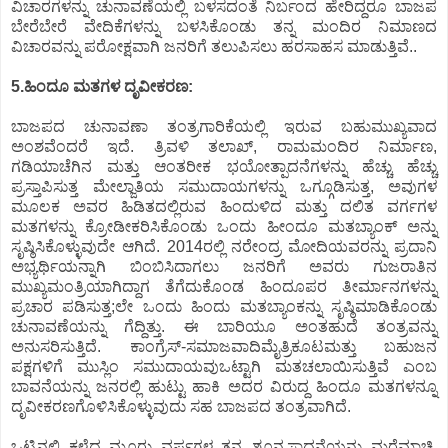
ವಿಚಾರಗಳನ್ನು ಚುನಾವಣೆಯಲ್ಲಿ ಬಳಸದಂತೆ ನಿರ್ಬಂದ ಹೇರಿದ್ದರೂ ಬಾಜಪ
ಬೇರೆಬೇರೆ ವೇದಿಕೆಗಳನ್ನು ಬಳಸಿಕೊಂಡು ತನ್ನ ಮಂದಿರ ನಿಮಾಣದ
ವಿಚಾರವನ್ನು ಪರೋಕ್ಷವಾಗಿ ಜನರಿಗೆ ತಲುಪಿಸಲು ಹರಸಾಹಸ ಮಾಡುತ್ತಿವೆ..
5.ಹಿಂದೂ ಮತಗಳ ದೃವೀಕರಣ:
ಬಾಜಪದ ಚುನಾವಣಾ ತಂತ್ರಗಾರಿಕೆಯಲ್ಲಿ ಇರುವ ಬಹುಮುಖ್ಯವಾದ
ಅಂಶವೆಂದರೆ ಇದೆ. ತ್ರಿವಳಿ ತಲಾಖ್, ರಾಮಮಂದಿರ ನಿರ್ಮಾಣ,
ಗಡಿಯಾಚೆಗಿನ ಮತ್ತು ಆಂತರೀಕ ಭಯೋತ್ಪಾದನೆಗಳನ್ನು ಹೆಚ್ಚು ಹೆಚ್ಚು
ಪ್ರಸ್ತಾಪಿಸುತ್ತ ಮೇಲ್ಜಾತಿಯ ಸಮುದಾಯಗಳನ್ನು ಒಗ್ಗೂಡಿಸುತ್ತ, ಅವುಗಳ
ಮೂಲಕ ಅವರ ಹಿಡಿತದಲ್ಲಿರುವ ಹಿಂದುಳಿದ ಮತ್ತು ದಲಿತ ವರ್ಗಗಳ
ಮತಗಳನ್ನು ಕ್ರೋಡೀಕರಿಸಿಕೊಂಡು ಒಂದು ಹೀಂದೂ ಮತಬ್ಯಾಂಕ್ ಅನ್ನು
ಸೃಷ್ಠಿಸಿಕೊಳ್ಳುವುದೇ ಆಗಿದೆ. 2014ರಲ್ಲಿ ನರೇಂದ್ರ ಮೋದಿಯವರನ್ನು ಪ್ರದಾನಿ
ಅಭ್ಯರ್ಥಿಯನ್ನಾಗಿ ಬಿಂಬಿಸಿದಾಗಲು ಜನರಿಗೆ ಅವರು ಗುಜರಾತಿನ
ಮುಖ್ಯಮಂತ್ರಿಯಾಗಿದ್ದಾಗ ತೆಗೆದುಕೊಂಡ ಹಿಂದೂಪರ ತೀರ್ಮಾನಗಳನ್ನು
ಪ್ರಚಾರ ಪಡಿಸುತ್ತ;ಲೇ ಒಂದು ಹಿಂದು ಮತಬ್ಯಾಂಕನ್ನು ಸೃಷ್ಠಿಮಾಡಿಕೊಂಡು
ಚುನಾವಣೆಯನ್ನು ಗೆದ್ದಿತ್ತು. ಈ ಬಾರಿಯೂ ಅಂತಹುದೆ ತಂತ್ರವನ್ನು
ಅನುಸರಿಸುತ್ತಿದೆ. ಕಾಂಗ್ರೆಸ್-ಸಮಾಜವಾದಿಮೈತ್ರಿಕೂಟಮತ್ತು ಬಹುಜನ
ಪಕ್ಷಗಳಿಗೆ ಮುಸ್ಲಿಂ ಸಮುದಾಯವುಒಟ್ಟಾಗಿ ಮತಚಲಾಯಿಸುತ್ತಿವೆ ಎಂಬ
ಬಾವನೆಯನ್ನು ಜನರಲ್ಲಿ ಹುಟ್ಟು ಹಾಕಿ ಅದರ ವಿರುದ್ದ ಹಿಂದೂ ಮತಗಳನ್ನೂ
ದೃವೀಕರಣಗೊಳಿಸಿಕೊಳ್ಳುವುದು ಸಹ ಬಾಜಪದ ತಂತ್ರವಾಗಿದೆ.
ಒಟ್ಟಿನಲ್ಲಿ ಕಳೆದ ಮೂರು ವರ್ಷಗಳ ತನ್ನ ಶೂನ್ಯಸಾಧನೆಯನ್ನು ಮರೆಮಾಚಿ,