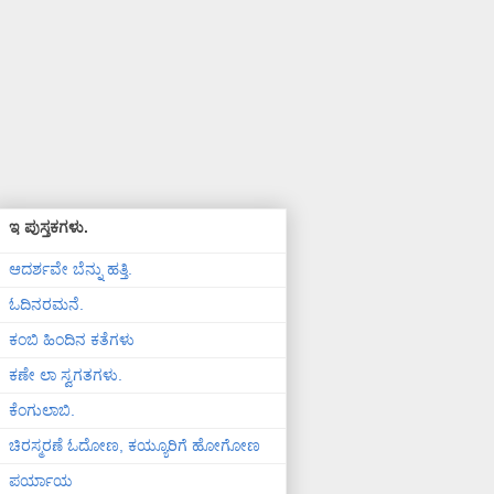
ಇ ಪುಸ್ತಕಗಳು.
ಆದರ್ಶವೇ ಬೆನ್ನು ಹತ್ತಿ.
ಓದಿನರಮನೆ.
ಕಂಬಿ ಹಿಂದಿನ ಕತೆಗಳು
ಕಣೇ ಲಾ ಸ್ವಗತಗಳು.
ಕೆಂಗುಲಾಬಿ.
ಚಿರಸ್ಮರಣೆ ಓದೋಣ, ಕಯ್ಯೂರಿಗೆ ಹೋಗೋಣ
ಪರ್ಯಾಯ