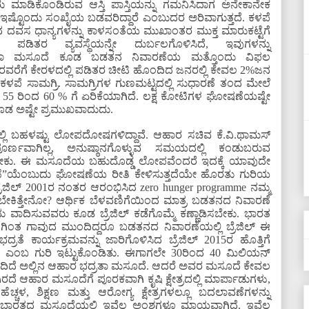
 ಮಾಡಿಕೊಂಡಿರುವ ಆಸ್ತಿ ಪಾಸ್ತಿಯನ್ನು ಗಮನಿಸಿದಾಗ ಅನೇಕಾನೇಕ
್ಟೊಂದು ಸಂಖೈಯ ಬಡವರಿದ್ದಾರೆ ಎಂಬುದರ ಅರಿವಾಗುತ್ತದೆ. ಕಳಪೆ
ದ ದವಸ ಧಾನ್ಯಗಳನ್ನು ಕಾಳಸಂತೆಯ ಮುಖಾಂತರ ಮುಕ್ತ ಮಾರುಕಟ್ಟೆಗೆ
ಡಿತರ ವ್ಯವಸ್ಥೆಯನ್ನೇ ದುರ್ಬಲಗೊಳಿಸಿದೆ, ಇವುಗಳನ್ನು
ಭದ್ರತಾ ಮಸೂದೆ ಕೂಡ ಬಡತನ ನಿವಾರಣೆಯ ಮತ್ತೊಂದು ವಿಫಲ
5 ರವರೆಗೆ ಕೇರಳದಲ್ಲಿ ಪಡಿತರ ಚೀಟಿ ಹೊಂದಿದ ಜನರಲ್ಲಿ ಕೇವಲ 2%ಜನ
 ಕಳಪೆ ಸಾಮಗ್ರಿ. ಸಾಮಗ್ರಿಗಳ ಗುಣಮಟ್ಟದಲ್ಲಿ ಸುಧಾರಣೆ ತಂದ ಮೇಲೆ
5 ರಿಂದ 60 % ಗೆ ಏರಿಕೆಯಾಗಿದೆ. ಲಕ್ಷ ಕೋಟಿಗಳ ಘೋಷಣೆಯಷ್ಟೇ
ಡ ಅಷ್ಟೇ ಪ್ರಮುಖವಾದುದು.
ಿ ಬಹಳಷ್ಟು ಲೋಪದೋಷಗಳಿದ್ದಾವೆ. ಆಹಾರ ಸಚಿವ ಕೆ.ವಿ.ಥಾಮಸ್
್ಣವಾಗಿಲ್ಲ, ಅನುಷ್ಠಾನಗೊಳ್ಳುವ ಸಮಯದಲ್ಲಿ ಕಂಡುಬರುವ
ಬೇಕು. ಈ ಮಸೂದೆಯ ಬಹುದೊಡ್ಡ ಲೋಪವೆಂದರೆ ಇದಕ್ಕೆ ಯಾವುದೇ
 ನಿವಾರಣೆ”ಯೆಂಬುದು ಘೋಷಣೆಯ ರೀತಿ ಕೇಳಿಸುತ್ತದೆಯೇ ಹೊರತು ಗುರಿಯ
ರೆಜಿಲ್ 2001ರ ನಂತರ ಆರಂಭಿಸಿದ zero hunger programme ನಮ್ಮ
ಬೇಕಿತ್ತೇನೋ? ಆರ್ಥಿಕ ಬೆಳವಣಿಗೆಯಿಂದ ಮಾತ್ರ ಬಡತನದ ನಿವಾರಣೆ
ದು ವಾದಿಸುವವರು ಕೂಡ ಬ್ರೆಜಿಲ್ ಕಡೆಗೊಮ್ಮೆ ಕಣ್ಣಾಡಿಸಬೇಕು. ಭಾರತ
ಜಿಲ್ ಗಿಂತ ಗಾವುದ ಮುಂದಿದ್ದರೂ ಬಡತನದ ನಿವಾರಣೆಯಲ್ಲಿ ಬ್ರೆಜಿಲ್ ಈ
್ರತೆ ಕಾರ್ಯಕ್ರಮವನ್ನು ಜಾರಿಗೊಳಿಸಿದ ಬ್ರೆಜಿಲ್ 2015ರ ಹೊತ್ತಿಗೆ
 ಎಂಬ ಗುರಿ ಇಟ್ಟುಕೊಂಡಿತು. ಈಗಾಗಲೇ 30ರಿಂದ 40 ಮಿಲಿಯನ್
ದಿದೆ ಅಲ್ಲಿನ ಆಹಾರ ಭದ್ರತಾ ಮಸೂದೆ. ಆದರೆ ಅವರ ಮಸೂದೆ ಕೇವಲ
ರದೆ ಆಹಾರ ಮಸೂದೆಗೆ ಪೂರಕವಾಗಿ ಕೃಷಿ ಕ್ಷೇತ್ರದಲ್ಲಿ ಮಾರ್ಪಾಡುಗಳು,
ೆಚ್ಚಳ, ಶಿಕ್ಷಣ ಮತ್ತು ಆರೋಗ್ಯ ಕ್ಷೇತ್ರಗಳಲ್ಲೂ ಬದಲಾವಣೆಗಳನ್ನು
. ಭಾರತದ ಮಸೂದೆಯಲ್ಲಿ ಇವೆಲ್ಲ ಅಂಶಗಳೂ ಮಾಯವಾಗಿದೆ. ಇವೆಲ್ಲ