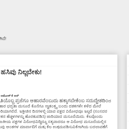
ಿದೆ!
ಹಸಿವು ನಿಲ್ಲಬೇಕು!
 ಅಶೋಕ್ ಕೆ ಆರ್
್ರತಿಯೊಬ್ಬ ಪ್ರಜೆಗೂ ಆಹಾರವೆಂಬುದು ಹಕ್ಕಾಗಬೇಕೆಂಬ ಸದುದ್ದೇಶದಿಂ
ದ
ಾರ ಭದ್ರತಾ ಮಸೂದೆ ಕೊನೆಗೂ ಸ್ವಾತಂತ್ರ್ಯ ಬಂದು ದಶಕಗಳೇ ಕಳೆದ ಮೇಲೆ
ರಿಯಾಗಲಿದೆ. ಇತ್ತೀಚಿನ ದಿನಗಳಲ್ಲಿ ಯಾವ ಪಕ್ಷದ ವಿರೋಧವೂ ಇಲ್ಲದೆ (ಸಂಸದರ
ತನ ಹೆಚ್ಚಳಗಳನ್ನು ಹೊರತುಪಡಿಸಿ) ಜಾರಿಯಾದ ಮಸೂದೆಯಿದು. ಕೆಲವೊಂದು
ಜಕೀಯ ಪಕ್ಷಗಳ ವಿರೋಧವಿದ್ದಿದ್ದೂ ಸತ್ಯವಾದರೂ ಆ ವಿರೋಧ ಮಸೂದೆಯಲ್ಲಿನ
ಲವು ಅಂಶಗಳ ಮಾರ್ಪಾಟಿಗೆ ಮತ್ತು ಕೆಲ ಉತ್ತಮಪಡಿಸುವಿಕೆಗಾಗಿಯ ಬದಲಾವಣೆಗೆ