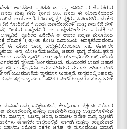
ೇಶದ ಅರವತ್ತೇಳು ಪ್ರತಿಶತಃ ಜನರನ್ನು ಹಸಿವಿನಿಂದ ಹೊರತರುವ
75% ಜನರು ಮತ್ತು ನಗರ ಭಾಗದ 50% ಜನರು ಈ ಯೋಜನೆಯಿಂದ
ಿದೆ. ಈ ಯೋಜನೆಯಡಿಯಲ್ಲಿ ಪ್ರತಿ ವ್ಯಕ್ತಿಗೆ ಪ್ರತಿ ತಿಂಗಳಿಗೆ ಐದು ಕೆಜಿ
 ಕೆಜಿ ಗೋದಿ(ಕೆ.ಜಿ.ಗೆ ಎರಡು ರುಪಾಯಿಯಂತೆ) ಮತ್ತು ಐದು ಕೆಜಿ ಬೇಳೆ
ತೆ) ನೀಡುವ ಉದ್ದೇಶವಿದೆ. ಈ ಉದ್ದೇಶವೀಡೇರಲು ವರುಷಕ್ಕೆ 62
ಥ ಅಗತ್ಯವಿದೆ. ರೈತರಿಂದ ಖರೀದಿಸಿ ಈ ಆಹಾರ ಭದ್ರತಾ ಮಸೂದೆಯ
ಕೆ ವರುಷಕ್ಕೆ 1,30,000 ಕೋಟಿ ರುಪಾಯಿಯ ಅವಶ್ಯಕತೆಯಿದೆಂದು
್ಕೆ ಈ ಹಣದ ಬಾಬ್ತು ಹೆಚ್ಚುತ್ತದೆಯೆಂಬುದೂ ಸತ್ಯ. ಈಗಾಗಲೇ
್ಯೋದಯ ಅನ್ನ ಯೋಜನೆಯಡಿಯಲ್ಲಿ ಆಹಾರ ಧಾನ್ಯ ಪಡೆಯುತ್ತಿರುವ
ು ಆಹಾರ ಸಾಮಗ್ರಿ ಪೂರೈಕೆ. ಮತ್ತು ಇದೇ ಯೋಜನೆಯಡಿಯಲ್ಲಿ ಗರ್ಭಿಣಿ
ು ತಿಂಗಳವರೆಗೆ ಸ್ಥಳೀಯ ಅಂಗನವಾಡಿಯ ಮುಖಾಂತರ ಉಚಿತ ಆಹಾರ
್ತ್ರೀ ಶಕ್ತಿ ಸಂವರ್ಧನೆಗೂ ಗಮನಹರಿಸಿರುವ ಮಸೂದೆ ಪಡಿತರ ಚೀಟಿ
ಳಿಗೆ ಯಜಮಾನಿಕೆಯ ಸ್ಥಾನಮಾನ ನೀಡುತ್ತದೆ. ವಾಸ್ತವದಲ್ಲಿ ಬಹಳಷ್ಟು
ಕೊನೇ ಪಕ್ಷ ಇನ್ನು ಮುಂದೆ ಪಡಿತರ ಚೀಟಿಯಲ್ಲಾದರೂ ಹೆಣ್ಣುಮಗಳೇ
ಮಸೂದೆಯನ್ನು ಒಪ್ಪಿಕೊಂಡಿವೆ, ಕೆಲವೊಂದು ಪಕ್ಷಗಳು ವಿರೋಧ
 ಮಸೂದೆಯನ್ನು ಮತ್ತಷ್ಟು ಮಾರ್ಪಡಿಸಿ ಮತ್ತಷ್ಟು ಉತ್ತಮಗೊಳಿಸುವ
ಡ, ರಾಜಸ್ತಾನ, ಒಡಿಸ್ಸಾ, ಆಂಧ್ರ, ಹಿಮಾಚಲ ಪ್ರದೇಶ, ಮತ್ತು ಇತ್ತೀಚೆಗೆ
ಗಳು ಈಗಾಗಲೇ ಚಾಲ್ತಿಯಲ್ಲಿವೆ. ಹಾಗಾಗಿ ಮತ್ತಷ್ಟು ಉತ್ತಮವಾದ
ವುದು ಬಹಳಷ್ಟು ವಿರೋಧ ಪಕ್ಷಗಳ ಆಗ್ರಹ. ಈ ಮಸೂದೆಯಡಿ ಯಾರಿಗೆ