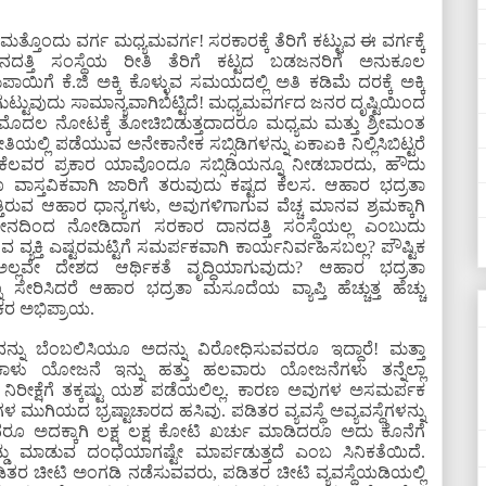
ೊಂದು ವರ್ಗ ಮಧ್ಯಮವರ್ಗ! ಸರಕಾರಕ್ಕೆ ತೆರಿಗೆ ಕಟ್ಟುವ ಈ ವರ್ಗಕ್ಕೆ
ದತ್ತಿ ಸಂಸ್ಥೆಯ ರೀತಿ ತೆರಿಗೆ ಕಟ್ಟದ ಬಡಜನರಿಗೆ ಅನುಕೂಲ
ಪಾಯಿಗೆ ಕೆ.ಜಿ ಅಕ್ಕಿ ಕೊಳ್ಳುವ ಸಮಯದಲ್ಲಿ ಅತಿ ಕಡಿಮೆ ದರಕ್ಕೆ ಅಕ್ಕಿ
ಟ್ಟುವುದು ಸಾಮಾನ್ಯವಾಗಿಬಿಟ್ಟಿದೆ! ಮಧ್ಯಮವರ್ಗದ ಜನರ ದೃಷ್ಟಿಯಿಂದ
ಮೊದಲ ನೋಟಕ್ಕೆ ತೋಚಿಬಿಡುತ್ತದಾದರೂ ಮಧ್ಯಮ ಮತ್ತು ಶ್ರೀಮಂತ
ತಿಯಲ್ಲಿ ಪಡೆಯುವ ಅನೇಕಾನೇಕ ಸಬ್ಸಿಡಿಗಳನ್ನು ಏಕಾಏಕಿ ನಿಲ್ಲಿಸಿಬಿಟ್ಟರೆ
? ಕೆಲವರ ಪ್ರಕಾರ ಯಾವೊಂದೂ ಸಬ್ಸಿಡಿಯನ್ನೂ ನೀಡಬಾರದು, ಹೌದು
ವಾಸ್ತವಿಕವಾಗಿ ಜಾರಿಗೆ ತರುವುದು ಕಷ್ಟದ ಕೆಲಸ. ಆಹಾರ ಭದ್ರತಾ
ುವ ಆಹಾರ ಧಾನ್ಯಗಳು, ಅವುಗಳಿಗಾಗುವ ವೆಚ್ಚ ಮಾನವ ಶ್ರಮಕ್ಕಾಗಿ
ಕೋನದಿಂದ ನೋಡಿದಾಗ ಸರಕಾರ ದಾನದತ್ತಿ ಸಂಸ್ಥೆಯಲ್ಲ ಎಂಬುದು
 ವ್ಯಕ್ತಿ ಎಷ್ಟರಮಟ್ಟಿಗೆ ಸಮರ್ಪಕವಾಗಿ ಕಾರ್ಯನಿರ್ವಹಿಸಬಲ್ಲ? ಪೌಷ್ಟಿಕ
ಲ್ಲವೇ ದೇಶದ ಆರ್ಥಿಕತೆ ವೃದ್ಧಿಯಾಗುವುದು? ಆಹಾರ ಭದ್ರತಾ
ೇರಿಸಿದರೆ ಆಹಾರ ಭದ್ರತಾ ಮಸೂದೆಯ ವ್ಯಾಪ್ತಿ ಹೆಚ್ಚುತ್ತ ಹೆಚ್ಚು
ಕರ ಅಭಿಪ್ರಾಯ.
ನು ಬೆಂಬಲಿಸಿಯೂ ಅದನ್ನು ವಿರೋಧಿಸುವವರೂ ಇದ್ದಾರೆ! ಮತ್ತಾ
ು ಯೋಜನೆ ಇನ್ನು ಹತ್ತು ಹಲವಾರು ಯೋಜನೆಗಳು ತನ್ನೆಲ್ಲಾ
ರೀಕ್ಷೆಗೆ ತಕ್ಕಷ್ಟು ಯಶ ಪಡೆಯಲಿಲ್ಲ. ಕಾರಣ ಅವುಗಳ ಅಸಮರ್ಪಕ
 ಮುಗಿಯದ ಭ್ರಷ್ಟಾಚಾರದ ಹಸಿವು. ಪಡಿತರ ವ್ಯವಸ್ಥೆ ಅವ್ಯವಸ್ಥೆಗಳನ್ನು
ದಕ್ಕಾಗಿ ಲಕ್ಷ ಲಕ್ಷ ಕೋಟಿ ಖರ್ಚು ಮಾಡಿದರೂ ಅದು ಕೊನೆಗೆ
ಡ್ಡು ಮಾಡುವ ದಂಧೆಯಾಗಷ್ಟೇ ಮಾರ್ಪಡುತ್ತದೆ ಎಂಬ ಸಿನಿಕತೆಯಿದೆ.
ಿತರ ಚೀಟಿ ಅಂಗಡಿ ನಡೆಸುವವರು, ಪಡಿತರ ಚೀಟಿ ವ್ಯವಸ್ಥೆಯಡಿಯಲ್ಲಿ