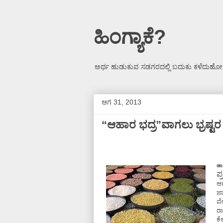
ಹಿಂಗ್ಯಾಕೆ?
ಅರ್ಥ ಹುಡುಕುವ ಸಡಗರದಲ್ಲಿ ಬದುಕು ಕಳೆದುಹೋಗ
ಆಗ 31, 2013
“ಆಹಾರ ಭದ್ರ”ವಾಗಲು ಭ್ರಷ್ಟರ 
ಡಾ
ಪ
ಆಹ
ಜಾ
ವೇ
ರಾ
ಕೆ