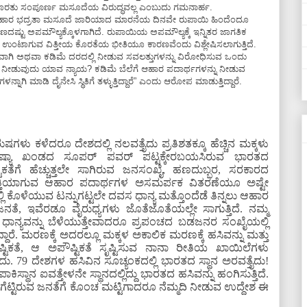
ೊರತು ಸಂಪೂರ್ಣ ಮಸೂದೆಯ ವಿರುದ್ಧವಲ್ಲ ಎಂಬುದು ಗಮನಾರ್ಹ.
ಹಾರ ಭದ್ರತಾ ಮಸೂದೆ ಜಾರಿಯಾದ ಮಾರನೆಯ ದಿನವೇ ರುಪಾಯಿ ಹಿಂದೆಂದೂ
ಣದಷ್ಟು ಅಪಮೌಲ್ಯಕ್ಕೊಳಗಾಗಿದೆ. ರುಪಾಯಿಯ ಅಪಮೌಲ್ಯಕ್ಕೆ ಇನ್ನಿತರ ಜಾಗತಿಕ
ಂಟಾಗುವ ವಿತ್ತೀಯ ಕೊರತೆಯ ಭೀತಿಯೂ ಕಾರಣವೆಂದು ವಿಶ್ಲೇಷಿಸಲಾಗುತ್ತಿದೆ.
ವಾಗಿ ಅಥವಾ ಕಡಿಮೆ ದರದಲ್ಲಿ ನೀಡುವ ಸವಲತ್ತುಗಳನ್ನು ವಿರೋಧಿಸುವ ಒಂದು
ೆಲ್ಲ ನೀಡುವುದು ಯಾವ ನ್ಯಾಯ? ಕಡಿಮೆ ಬೆಲೆಗೆ ಆಹಾರ ಪದಾರ್ಥಗಳನ್ನು ನೀಡುವ
ಿ ಮಾಡಿ ದೈನೇಸಿ ಸ್ಥಿತಿಗೆ ತಳ್ಳುತ್ತಿದ್ದಾರೆ” ಎಂದು ಆರೋಪ ಮಾಡುತ್ತಿದ್ದಾರೆ.
ುಷಗಳು ಕಳೆದರೂ ದೇಶದಲ್ಲಿ ನಲವತ್ತೈದು ಪ್ರತಿಶತಕ್ಕೂ ಹೆಚ್ಚಿನ ಮಕ್ಕಳು
ು ಏಷ್ಯಾ ಖಂಡದ ಸೂಪರ್ ಪವರ್ ಪಟ್ಟಕ್ಕೇರಬಯಸಿರುವ ಭಾರತದ
ಟಿಕತೆಗೆ ಹೆಚ್ಚುತ್ತಲೇ ಸಾಗಿರುವ ಜನಸಂಖೈ, ಹಣದುಬ್ಬರ, ಸರಕಾರದ
ತ್ಪತ್ತಿಯಾಗುವ ಆಹಾರ ಪದಾರ್ಥಗಳ ಅಸಮರ್ಪಕ ವಿತರಣೆಯೂ ಅಷ್ಟೇ
 ಕೊಳೆಯುವ ಟನ್ನುಗಟ್ಟಲೇ ದವಸ ಧಾನ್ಯ ಮತ್ತೊಂದೆಡೆ ತಿನ್ನಲು ಆಹಾರ
ಜನತೆ, ಇವೆರಡೂ ವೈರುಧ್ಯಗಳು ಜೊತೆಜೊತೆಯಲ್ಲೇ ಸಾಗುತ್ತಿದೆ. ನಮ್ಮ
ಧಾನ್ಯವನ್ನು ಬೆಳೆಯುತ್ತೇವಾದರೂ ಪ್ರಪಂಚದ ಬಡಜನರ ಸಂಖೈಯಲ್ಲಿ
ದ್ದಾರೆ. ಮರಣಕ್ಕೆ ಅದರಲ್ಲೂ ಮಕ್ಕಳ ಅಕಾಲಿಕ ಮರಣಕ್ಕೆ ಹಸಿವನ್ನು ಮತ್ತು
ಟಿಕತೆ, ಆ ಅಪೌಷ್ಟಿಕತೆ ಸೃಷ್ಟಿಸುವ ನಾನಾ ರೀತಿಯ ಖಾಯಿಲೆಗಳು
ದು. 79 ದೇಶಗಳ ಹಸಿವಿನ ಸೂಚ್ಯಂಕದಲ್ಲಿ ಭಾರತದ ಸ್ಥಾನ ಅರವತ್ತೈದು!
ಾಕಿಸ್ಥಾನ ಐವತ್ತೇಳನೇ ಸ್ಥಾನದಲ್ಲಿದ್ದು ಭಾರತದ ಹಸಿವನ್ನು ಹಂಗಿಸುತ್ತಿದೆ.
ಟ್ಟಿರುವ ಜನತೆಗೆ ಕೊಂಚ ಮಟ್ಟಿಗಾದರೂ ನೆಮ್ಮದಿ ನೀಡುವ ಉದ್ದೇಶ ಈ