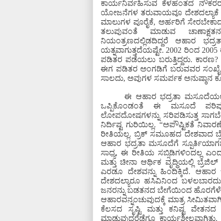
ಕಾರ್ಯನಿರ್ವಹಿಸುವ ಕೆಳಹಂತದ ನೌಕರರು
ಯೋಜನೆಗಳ ತರುವಾಯವೂ ದೇಶದಲ್ಯಾಕೆ ಇಷ
ಮಾಲುಗಳ ಪೂರೈಕೆ, ಅರ್ಹರಿಗೆ ಸೇರಬೇಕಾ
ತಲುಪುವಂತೆ ಮಾಡುವ ಚಾಣಾಕ್ಷತನ ಪ
ನಿಯಂತ್ರಣದಲ್ಲಿಡದಿದ್ದರೆ ಆಹಾರ 
ಯತ್ನವಾಗುತ್ತದೆಯಷ್ಟೇ. 2002 ರಿಂದ 200
ಪಡಿತರ ಪಡೆಯಲು ಬರುತ್ತಿದ್ದರು. ಕಾರಣ?
ಈಗ ಪಡಿತರ ಅಂಗಡಿಗೆ ಬರುವವರ ಸಂಖೈ 5
ಸಾಲದು, ಅವುಗಳ ಸಮರ್ಪಕ ಅನುಷ್ಠಾನ ಕೂ
ಈ ಆಹಾರ ಭದ್ರತಾ ಮಸೂದೆಯಲ್ಲ
ಒಪ್ಪಿಕೊಂಡಂತೆ ಈ ಮಸೂದೆ ಪರಿಪೂರ
ಲೋಪದೋಷಗಳನ್ನು ಸರಿಪಡಿಸುತ್ತ ಸಾಗ
ನಿರ್ದಿಷ್ಟ ಗುರಿಯಿಲ್ಲ. “ಅಪೌಷ್ಟಿಕತೆ
ರೀತಿಯಲ್ಲ. ಬ್ರಿಕ್ ಸಮೂಹದ ದೇಶವಾದ ಬ್
ಆಹಾರ ಭದ್ರತಾ ಮಸೂದೆಗೆ ಸ್ಪೂರ್ತಿಯಾಗ
ಸಾಧ್ಯ, ಈ ರೀತಿಯ ಸಬ್ಸಿಡಿಗಳಿಂದಲ್ಲ ಎಂ
ಮತ್ತು ಚೀನಾ ಆರ್ಥಿಕ ವೃದ್ಧಿಯಲ್ಲಿ ಬ್ರೆ
ಎರಡೂ ದೇಶವನ್ನು ಹಿಂದಿಕ್ಕಿದೆ. ಆಹಾರ ಭದ
ದೇಶದಲ್ಯಾರೂ ಹಸಿವಿನಿಂದ ಬಳಲಬಾರದು
ಜನರನ್ನು ಬಡತನದ ಬೇಗೆಯಿಂದ ಹೊರಗೆಳೆ
ಆಹಾರವನ್ನಂಚುವುದಕ್ಕೆ ಮಾತ್ರ ಸೀಮಿತವಾಗಿ
ಕೆಲಸದ ಸೃಷ್ಟಿ ಮತ್ತು ಕನಿಷ್ಟ ವೇತನದ ಹ
ಮಾಡುವುದರೆಡೆಗೂ ಕಾರ್ಯಶೀಲವಾಗಿತ್ತು