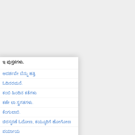
ಇ ಪುಸ್ತಕಗಳು.
ಆದರ್ಶವೇ ಬೆನ್ನು ಹತ್ತಿ.
ಓದಿನರಮನೆ.
ಕಂಬಿ ಹಿಂದಿನ ಕತೆಗಳು
ಕಣೇ ಲಾ ಸ್ವಗತಗಳು.
ಕೆಂಗುಲಾಬಿ.
ಚಿರಸ್ಮರಣೆ ಓದೋಣ, ಕಯ್ಯೂರಿಗೆ ಹೋಗೋಣ
ಪರ್ಯಾಯ