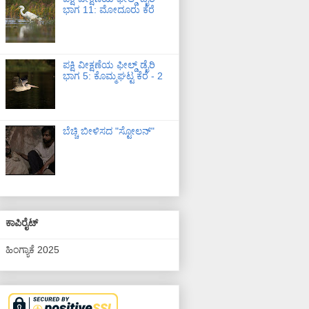
ಭಾಗ 11: ಮೋದೂರು ಕೆರೆ
ಪಕ್ಷಿ ವೀಕ್ಷಣೆಯ ಫೀಲ್ಡ್‌ ಡೈರಿ
ಭಾಗ 5: ಕೊಮ್ಮಘಟ್ಟ ಕೆರೆ - 2
ಬೆಚ್ಚಿ ಬೀಳಿಸದ "ಸ್ಟೋಲನ್"
ಕಾಪಿರೈಟ್
ಹಿಂಗ್ಯಾಕೆ 2025