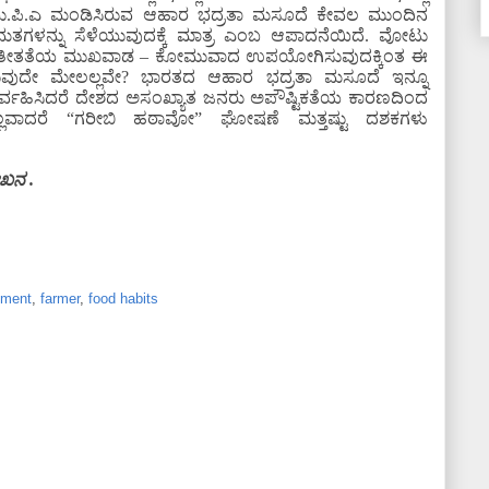
ವದ ಯು.ಪಿ.ಎ ಮಂಡಿಸಿರುವ ಆಹಾರ ಭದ್ರತಾ ಮಸೂದೆ ಕೇವಲ ಮುಂದಿನ
ತಗಳನ್ನು ಸೆಳೆಯುವುದಕ್ಕೆ ಮಾತ್ರ ಎಂಬ ಆಪಾದನೆಯಿದೆ. ವೋಟು
 ಜಾತ್ಯತೀತತೆಯ ಮುಖವಾಡ – ಕೋಮುವಾದ ಉಪಯೋಗಿಸುವುದಕ್ಕಿಂತ ಈ
ುದೇ ಮೇಲಲ್ಲವೇ? ಭಾರತದ ಆಹಾರ ಭದ್ರತಾ ಮಸೂದೆ ಇನ್ನೂ
ಿ ನಿರ್ವಹಿಸಿದರೆ ದೇಶದ ಅಸಂಖ್ಯಾತ ಜನರು ಅಪೌಷ್ಟಿಕತೆಯ ಕಾರಣದಿಂದ
. ಇಲ್ಲವಾದರೆ “ಗರೀಬಿ ಹಠಾವೋ” ಘೋಷಣೆ ಮತ್ತಷ್ಟು ದಶಕಗಳು
ೇಖನ .
pment
,
farmer
,
food habits