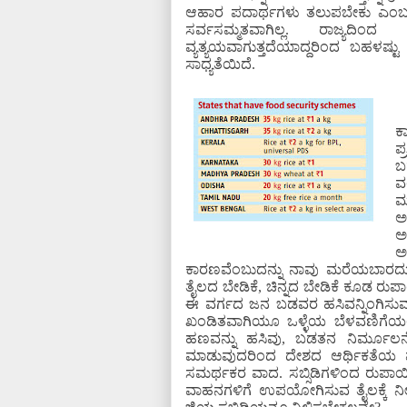
ಆಹಾರ ಪದಾರ್ಥಗಳು ತಲುಪಬೇಕು ಎಂಬುದನ್
ಸರ್ವಸಮ್ಮತವಾಗಿಲ್ಲ. ರಾಜ್ಯದಿಂ
ವ್ಯತ್ಯಯವಾಗುತ್ತದೆಯಾದ್ದರಿಂದ ಬ
ಸಾಧ್ಯತೆಯಿದೆ.
ಕ
ಪ
ಬ
ವ
ಮ
ಅ
ಅ
ಅ
ಕಾರಣವೆಂಬುದನ್ನು ನಾವು ಮರೆಯಬಾರದು. ನ
ತೈಲದ ಬೇಡಿಕೆ, ಚಿನ್ನದ ಬೇಡಿಕೆ ಕೂಡ ರ
ಈ ವರ್ಗದ ಜನ ಬಡವರ ಹಸಿವನ್ನಿಂಗಿಸ
ಖಂಡಿತವಾಗಿಯೂ ಒಳ್ಳೆಯ ಬೆಳವಣಿಗೆಯಲ
ಹಣವನ್ನು ಹಸಿವು, ಬಡತನ ನಿರ್ಮೂಲನೆಗಾ
ಮಾಡುವುದರಿಂದ ದೇಶದ ಆರ್ಥಿಕತೆಯ ಮ
ಸಮರ್ಥಕರ ವಾದ. ಸಬ್ಸಿಡಿಗಳಿಂದ ರುಪಾ
ವಾಹನಗಳಿಗೆ ಉಪಯೋಗಿಸುವ ತೈಲಕ್ಕೆ ನೀಡ