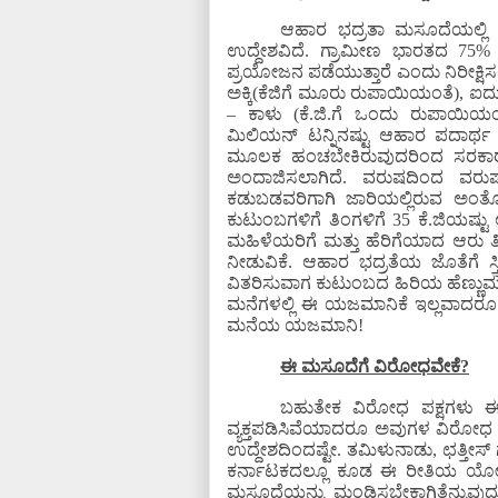
ಆಹಾರ ಭದ್ರತಾ ಮಸೂದೆಯಲ್ಲಿ ದ
ಉದ್ದೇಶವಿದೆ. ಗ್ರಾಮೀಣ ಭಾರತದ 
ಪ್ರಯೋಜನ ಪಡೆಯುತ್ತಾರೆ ಎಂದು ನಿರೀಕ್ಷಿಸಲಾಗ
ಅಕ್ಕಿ(ಕೆಜಿಗೆ ಮೂರು ರುಪಾಯಿಯಂತೆ), ಐದು
– ಕಾಳು (ಕೆ.ಜಿ.ಗೆ ಒಂದು ರುಪಾಯಿಯಂ
ಮಿಲಿಯನ್ ಟನ್ನಿನಷ್ಟು ಆಹಾರ ಪದಾರ್
ಮೂಲಕ ಹಂಚಬೇಕಿರುವುದರಿಂದ ಸರಕಾರಕ್
ಅಂದಾಜಿಸಲಾಗಿದೆ. ವರುಷದಿಂದ ವರುಷಕ
ಕಡುಬಡವರಿಗಾಗಿ ಜಾರಿಯಲ್ಲಿರುವ ಅಂತ
ಕುಟುಂಬಗಳಿಗೆ ತಿಂಗಳಿಗೆ 35 ಕೆ.ಜಿಯಷ್ಟ
ಮಹಿಳೆಯರಿಗೆ ಮತ್ತು ಹೆರಿಗೆಯಾದ ಆರ
ನೀಡುವಿಕೆ. ಆಹಾರ ಭದ್ರತೆಯ ಜೊತೆಗೆ ಸ
ವಿತರಿಸುವಾಗ ಕುಟುಂಬದ ಹಿರಿಯ ಹೆಣ್ಣುಮಗ
ಮನೆಗಳಲ್ಲಿ ಈ ಯಜಮಾನಿಕೆ ಇಲ್ಲವಾದರೂ 
ಮನೆಯ ಯಜಮಾನಿ!
ಈ ಮಸೂದೆಗೆ ವಿರೋಧವೇಕೆ?
ಬಹುತೇಕ ವಿರೋಧ ಪಕ್ಷಗಳು ಈ 
ವ್ಯಕ್ತಪಡಿಸಿವೆಯಾದರೂ ಅವುಗಳ ವಿರೋಧ ಈ
ಉದ್ದೇಶದಿಂದಷ್ಟೇ. ತಮಿಳುನಾಡು, ಛತ್ತೀಸ್ ಗ
ಕರ್ನಾಟಕದಲ್ಲೂ ಕೂಡ ಈ ರೀತಿಯ ಯೋಜನೆ
ಮಸೂದೆಯನ್ನು ಮಂಡಿಸಬೇಕಾಗಿತ್ತೆನ್ನು