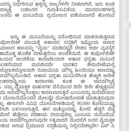
ನು ನಿರ್ಧರಿಸುವ ಹಕ್ಕನ್ನು ರಾಜ್ಯಗಳಿಗೇ ನೀಡಲಾಗಿದೆ, ಇದು ಕೂಡ
ದ ರಾಜ್ಯಕ್ಕೆ ಬಡಜನರ ಗುರುತಿಸುವಿಕೆಯ ಮಾನದಂಡಗಳಲ್ಲಿ
ಹಳಷ್ಟು ಜನರು ಈ ಮಸೂದೆಯ ಪ್ರಯೋಜನ ಪಡೆಯಲಾಗದೆ ಹೋಗುವ
ಇನ್ನು ಈ ಮಸೂದೆಯನ್ನು ವಿರೋಧಿಸುವ ಮಾತನಾಡುತ್ತಿರುವ
ಾರ್ಪೋರೇಟ್ ವಲಯಕ್ಕೆ ಆಹಾರದ ಸಬ್ಸಿಡಿಗೆ ಇಷ್ಟೊಂದು ಅಪಾರ
್ರಮಾಣದ ಹಣವನ್ನು “ವ್ಯಯ” ಮಾಡಿಬಿಟ್ಟರೆ ದೇಶದ ಅರ್ಥ ವ್ಯವಸ್ಥೆಗೆ
ಹುದೊಡ್ಡ ಹೊಡೆತ ಬೀಳುತ್ತದೆಂಬ ಅಂಜಿಕೆಯಿದೆ. ಈ ಕಾರ್ಪೋರೇಟ್
ಲಯದ ಅಂಜಿಕೆಯ ಕಾರಣದಿಂದಾಗಿ ಆಹಾರ ಭದ್ರತಾ ಮಸೂದೆ
ಂಡನೆಯಾದ ಮರುದಿನವೇ ಭಾರತದ ಶೇರುಪೇಟೆಯಲ್ಲಿ
ಲ್ಲೋಲಕಲ್ಲೋಲವಾಗಿ ರುಪಾಯಿಯ ಮೌಲ್ಯ ಹಿಂದೆಂದೂ ಕಾಣದಷ್ಟು
ಪಮೌಲ್ಯಗೊಂಡಿದೆ. ಆಹಾರ ಭದ್ರತಾ ಮಸೂದೆಗಿಂತ ಹೆಚ್ಚಾಗಿ ಅನೇಕ
ಂತರರಾಷ್ಟ್ರೀಯ ಕಾರಣಗಳು ಕೂಡ ಈ ಅಪಮೌಲ್ಯಕ್ಕೆ
ಮ್ಮ ವೈಯಕ್ತಿಕ ವಾಹನಗಳ ದೆಸೆಯಿಂದ ದಿನೇ ದಿನೇ ಹೆಚ್ಚುತ್ತಿರುವ
ುಪಾಯಿ ಅಪಮೌಲ್ಯಗೊಳ್ಳಲು ಕಾರಣವಾಗುತ್ತಿದೆ ಎಂಬುದನ್ನು ಮರೆಮಾಚುವ
ುವ ಯೋಜನೆಯೊಂದರ ಮೇಲಷ್ಟೇ ದೋಷಾರೋಪಣೆ ಮಾಡುತ್ತಿರುವುದು
್ಲ. ಈಗಾಗಲೇ ವಿವಿಧ ಯೋಜನೆಗಳಡಿಯಲ್ಲಿ 90,000 ಕೋಟಿಯಷ್ಟು
ಗಿ ಬಳಸಲಾಗುತ್ತಿದೆ, ಈಗ ಮತ್ತೊಂದಷ್ಟು ಕೋಟಿ ಹೆಚ್ಚಿಗೆ ವೆಚ್ಚ
ೇಲೆ ಹೆಚ್ಚೇನೂ ಪರಿಣಾಮ ಬೀರುವುದಿಲ್ಲ ಎಂಬುದು ಮಸೂದೆಯ
ಯಿಯ ಅಪಮೌಲ್ಯವಾಗುವುದೇ ಸತ್ಯವಾದರೆ ಮೊದಲಿಗೆ ಜನರ ವೈಯಕ್ತಿಕ
ುವ ಅಗಾಧ ಪ್ರಮಾಣದ ಸಬ್ಸಿಡಿಯನ್ನು ನಿಲ್ಲಿಸಬೇಕಲ್ಲವೇ? ಎಲ್ ಪಿ