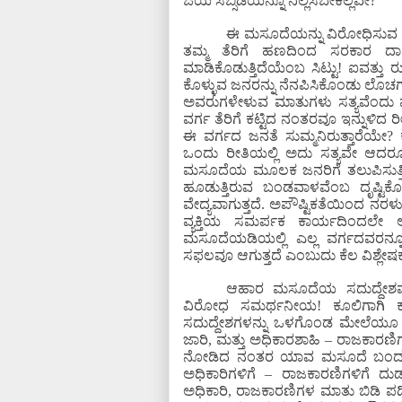
ಜಿಯ ಸಬ್ಸಿಡಿಯನ್ನೂ ನಿಲ್ಲಿಸಬೇಕಲ್ಲವೇ?
ಈ ಮಸೂದೆಯನ್ನು ವಿರೋಧಿಸುವ ಮತ್ತ
ತಮ್ಮ ತೆರಿಗೆ ಹಣದಿಂದ ಸರಕಾರ ದಾನ
ಮಾಡಿಕೊಡುತ್ತಿದೆಯೆಂಬ ಸಿಟ್ಟು! ಐವತ್ತು ರು
ಕೊಳ್ಳುವ ಜನರನ್ನು ನೆನಪಿಸಿಕೊಂಡು ಲೊಚಗು
ಅವರುಗಳೇಳುವ ಮಾತುಗಳು ಸತ್ಯವೆಂದು 
ವರ್ಗ ತೆರಿಗೆ ಕಟ್ಟಿದ ನಂತರವೂ ಇನ್ನುಳಿದ ರೀ
ಈ ವರ್ಗದ ಜನತೆ ಸುಮ್ಮನಿರುತ್ತಾರೆಯೇ
ಒಂದು ರೀತಿಯಲ್ಲಿ ಅದು ಸತ್ಯವೇ ಆದರೂ 
ಮಸೂದೆಯ ಮೂಲಕ ಜನರಿಗೆ ತಲುಪಿಸುತ್ತಿರ
ಹೂಡುತ್ತಿರುವ ಬಂಡವಾಳವೆಂಬ ದೃಷ್ಟಿ
ವೇದ್ಯವಾಗುತ್ತದೆ. ಅಪೌಷ್ಟಿಕತೆಯಿಂದ ನರಳುವ
ವ್ಯಕ್ತಿಯ ಸಮರ್ಪಕ ಕಾರ್ಯದಿಂದಲೇ ಅ
ಮಸೂದೆಯಡಿಯಲ್ಲಿ ಎಲ್ಲ ವರ್ಗದವರನ್ನೂ ಸ
ಸಫಲವೂ ಆಗುತ್ತದೆ ಎಂಬುದು ಕೆಲ ವಿಶ್ಲೇಷ
ಆಹಾರ ಮಸೂದೆಯ ಸದುದ್ದೇಶವನ್
ವಿರೋಧ ಸಮರ್ಥನೀಯ! ಕೂಲಿಗಾಗಿ ಕಾಳ
ಸದುದ್ದೇಶಗಳನ್ನು ಒಳಗೊಂಡ ಮೇಲೆಯೂ ನಿ
ಜಾರಿ, ಮತ್ತು ಅಧಿಕಾರಶಾಹಿ – ರಾಜಕಾರಣಿಗಳ
ನೋಡಿದ ನಂತರ ಯಾವ ಮಸೂದೆ ಬಂದರೂ ಅ
ಅಧಿಕಾರಿಗಳಿಗೆ – ರಾಜಕಾರಣಿಗಳಿಗೆ ದು
ಅಧಿಕಾರಿ, ರಾಜಕಾರಣಿಗಳ ಮಾತು ಬಿಡಿ ಪಡ