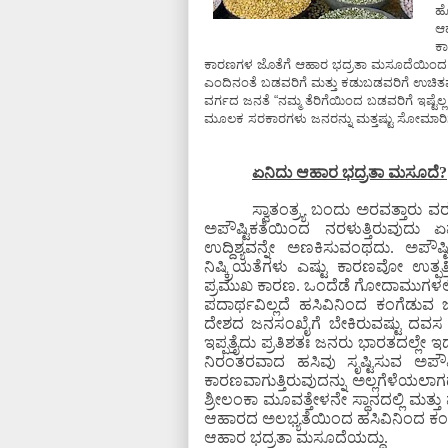
ಹ
ಆ
ಕಾ
ಕಾರಣಗಳ ಜೊತೆಗೆ ಆಹಾರ ಭದ್ರತಾ ಮಸೂದೆಯಿಂದ ಉ
ಎಂದಿನಂತೆ ಬಡವರಿಗೆ ಮತ್ತು ಕಡುಬಡವರಿಗೆ ಉಚಿತ
ವರ್ಗದ ಜನತೆ “ನಮ್ಮ ತೆರಿಗೆಯಿಂದ ಬಡವರಿಗೆ ಇಷ್ಟ
ಮೂಲಕ ಸರಕಾರಗಳು ಜನರನ್ನು ಮತ್ತಷ್ಟು ಸೋಮಾರಿಗಳನ್ನಾಗ
ಏನಿದು ಆಹಾರ ಭದ್ರತಾ ಮಸೂದೆ?
ಸ್ವಾತಂತ್ರ್ಯ ಬಂದು ಅರವತ್ತಾರು ವರ
ಅಪೌಷ್ಟಿಕತೆಯಿಂದ ನರಳುತ್ತಿರುವುದ
ಉದ್ದಿಶ್ಯವನ್ನೇ ಅಣಕಿಸುವಂಥದು. ಅಪೌಷ್
ನಿಷ್ಕ್ರಿಯತೆಗಳು ಎಷ್ಟು ಕಾರಣವೋ ಉ
ಪ್ರಮುಖ ಕಾರಣ. ಒಂದೆಡೆ ಗೋದಾಮುಗಳಲ್ಲಿ
ಪದಾರ್ಥವಿಲ್ಲದೆ ಹಸಿವಿನಿಂದ ಕಂಗೆಡುವ 
ದೇಶದ ಜನಸಂಖೈಗೆ ಬೇಕಿರುವಷ್ಟು ದವಸ 
ಇಪ್ಪತ್ತೈದು ಪ್ರತಿಶತಃ ಜನರು ಭಾರತದಲ್ಲೇ ಇ
ನಿರಂತರವಾದ ಹಸಿವು ಸೃಷ್ಟಿಸುವ ಅಪೌಷ್
ಕಾರಣವಾಗುತ್ತಿರುವುದನ್ನು ಅಲ್ಲಗೆಳೆಯಲಾಗ
ಶ್ರೀಲಂಕಾ ಮೂವತ್ತೇಳನೇ ಸ್ಥಾನದಲ್ಲಿ ಮತ್ತು ಪ
ಆಹಾರದ ಅಲಭ್ಯತೆಯಿಂದ ಹಸಿವಿನಿಂದ ಕಂಗೆ
ಆಹಾರ ಭದ್ರತಾ ಮಸೂದೆಯದ್ದು.