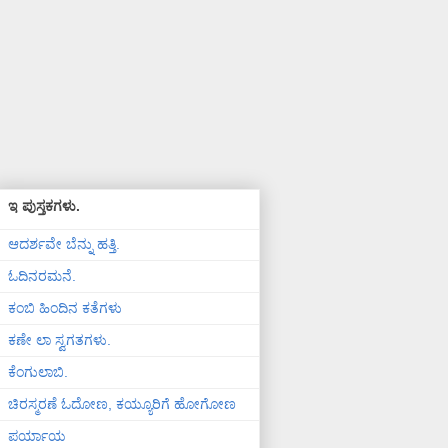
ಇ ಪುಸ್ತಕಗಳು.
ಆದರ್ಶವೇ ಬೆನ್ನು ಹತ್ತಿ.
ಓದಿನರಮನೆ.
ಕಂಬಿ ಹಿಂದಿನ ಕತೆಗಳು
ಕಣೇ ಲಾ ಸ್ವಗತಗಳು.
ಕೆಂಗುಲಾಬಿ.
ಚಿರಸ್ಮರಣೆ ಓದೋಣ, ಕಯ್ಯೂರಿಗೆ ಹೋಗೋಣ
ಪರ್ಯಾಯ