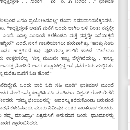
ದ್ದಕ್ಕಿದ್ದಂತೆ . . .ಅಡುಗೆ. . ಮ. .ನೆ. .ಗೆ ಬಂದು . .” ಫಾತಿಮಾ
ದ್ರಿಂದ ಏನೂ ಪ್ರಯೋಜನವಿಲ್ಲ” ರೂಪಾ ಸಮಾಧಾನಿಸಲೆತ್ನಿಸಿದಳು.
 “ಇದ್ದಕ್ಕಿದ್ದಂತೆ ಅಡುಗೆ ಮನೆಗೆ ಬಂದು ಬಾಗಿಲ ಬಳಿ ನಿಂತು ನನ್ನನ್ನೇ
ಂದೆ. ಏನಿಲ್ಲ ಎಂಬಂತೆ ತಲೆಕೊಡವಿ ಮತ್ತೆ ನನ್ನನ್ನೇ ಎವೆಯಿಕ್ಕದೆ
್ದೀರ?’ ಎಂದೆ. ನನಗೆ ಗಾಬರಿಯಾಗಲು ಶುರುವಾಗಿತ್ತು. ‘ಇವತ್ತು ನೀನು
ು. ಏನೂ ಉತ್ತರಿಸದೆ ಕಾಫಿ ಪುಡಿಯನ್ನು ಹಾಲಿಗೆ ಹಾಕಿದೆ. ‘ನೀನೇನೂ
 ಉತ್ತರಿಸಲಿಲ್ಲ. ‘ನಿನ್ನ ಮುಖವೇ ಇಷ್ಟು ಬೆಳ್ಳಗಿದೆಯಲ್ಲ. . ಇನ್ನೂ.
ು. ಅವರತ್ತ ನೋಡಿದೆ. ಅವರ ಕಣ್ಣುಗಳಲ್ಲಿದ್ದ ಆಸೆ ನನಗೆ ಭಯ ಹುಟ್ಟಿಸಿತು.
ದನ್ನೂ ಮರೆತು ಮನೆಗೆ ಓಡಿ ಹೋದೆ”
್ಲಿ ಬರೆದಿದ್ದೇವೆ. ಒಂದು ಬಾರಿ ಓದಿ ಸಹಿ ಮಾಡಿ” ಫಾತಿಮಾಳ ಮುಂದೆ
ಅದರ ಮೇಲೆ ಒಮ್ಮೆ ಕಣ್ಣಾಡಿಸಿ ಸಹಿ ಮಾಡಿದಳು. ವಿಕ್ರಮ್ ಲೋಕಿಯೆಡೆಗೆ
ು ಕೇಳಿದರು. “ತಮ್ಮ ಛೇಂಬರಿನಲ್ಲಿ”. ಅವರನ್ನು ಕರೆದುಕೊಂಡು ಬರುವಂತೆ
ಕಿಯೊಡನೆ ಕಳುಹಿಸಿದರು. ಮೂರು ನಿಮಿಷದ ನಂತರ ಕಾಂತರಾಜ್ ಬಂದರು.
ತಪ್ಪು ಮಾಡಿದ್ರಾ?’ ವಿಕ್ರಮನಿಗೆ ಅನುಮಾನ ಬಂತು. ಫಾತಿಮಾಳನ್ನು
ಾರಣೆ ಪ್ರಾರಂಭಿಸಿದರು.