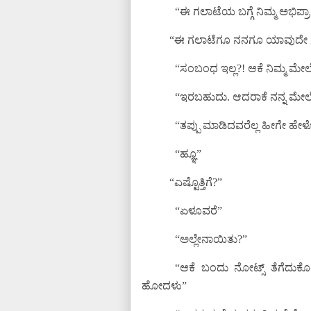
“ಈ ಗಲಾಟೆಯ ಬಗ್ಗೆ ನಿಮ್ಮ ಅಭಿಪ
“ಈ ಗಲಾಟೆಗೂ ನನಗೂ ಯಾವುದೇ ಸಂ
“ಸಂಬಂಧ ಇಲ್ಲ?! ಆಕೆ ನಿಮ್ಮ ಮ
“ಇರಬಹುದು. ಆದರಾಕೆ ನನ್ನ ಮೇಲ
“ತಪ್ಪು ಮಾಡಿದವರೆಲ್ಲ ಹೀಗೇ ಹೇಳೋ
“ಹ್ಞೂ”
“ಎಷ್ಟೊತ್ತಿಗೆ?”
“ಏಳೂವರೆ”
“ಅಲ್ಲೇನಾಯಿತು?”
“ಆಕೆ ಬಂದು ನೋಟ್ಸ್ ತೆಗೆದುಕೊಂ
ಹೋದಳು”