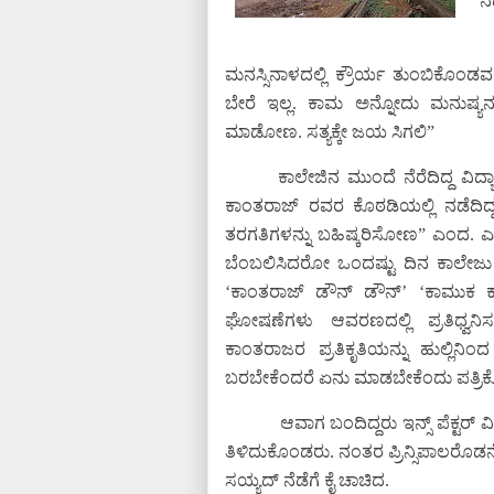
ನಡ
ಮನಸ್ಸಿನಾಳದಲ್ಲಿ ಕ್ರೌರ್ಯ ತುಂಬಿಕೊಂಡ
ಬೇರೆ ಇಲ್ಲ. ಕಾಮ ಅನ್ನೋದು ಮನುಷ್ಯನ 
ಮಾಡೋಣ. ಸತ್ಯಕ್ಕೇ ಜಯ ಸಿಗಲಿ”
ಕಾಲೇಜಿನ ಮುಂದೆ ನೆರೆದಿದ್ದ ವಿದ
ಕಾಂತರಾಜ್ ರವರ ಕೊಠಡಿಯಲ್ಲಿ ನಡೆದಿದ್
ತರಗತಿಗಳನ್ನು ಬಹಿಷ್ಕರಿಸೋಣ” ಎಂದ. ಎಲ
ಬೆಂಬಲಿಸಿದರೋ ಒಂದಷ್ಟು ದಿನ ಕಾಲೇಜು ತಪ
‘ಕಾಂತರಾಜ್ ಡೌನ್ ಡೌನ್’ ‘ಕಾಮುಕ ಕಾಂತ
ಘೋಷಣೆಗಳು ಆವರಣದಲ್ಲಿ ಪ್ರತಿಧ್ವನಿಸ
ಕಾಂತರಾಜರ ಪ್ರತಿಕೃತಿಯನ್ನು ಹುಲ್ಲಿನ
ಬರಬೇಕೆಂದರೆ ಏನು ಮಾಡಬೇಕೆಂದು ಪತ್ರಿಕೋದ್ಯ
ಆವಾಗ ಬಂದಿದ್ದರು ಇನ್ಸ್ ಪೆಕ್ಟರ್
ತಿಳಿದುಕೊಂಡರು. ನಂತರ ಪ್ರಿನ್ಸಿಪಾಲರೊಡನೆ 
ಸಯ್ಯದ್ ನೆಡೆಗೆ ಕೈ ಚಾಚಿದ.