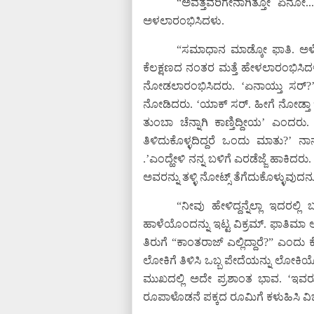
“ಅವತ್ತವರಿಗೇನಾಗಿತ್ತೋ ಏನೋ...ಇ
ಅಳಲಾರಂಭಿಸಿದಳು.
“ಸಮಾಧಾನ ಮಾಡ್ಕೋ ಫಾತಿ. ಅಳೋ
ಕೆಲಕ್ಷಣದ ನಂತರ ಮತ್ತೆ ಹೇಳಲಾರಂಭಿಸಿದಳು.
ನೋಡಲಾರಂಭಿಸಿದರು. ‘ಏನಾಯ್ತು ಸರ್?’ ಎ
ನೋಡಿದರು. ‘ಯಾಕ್ ಸರ್. ಹೀಗೆ ನೋಡ್ತಾ ಇದ
ತುಂಬಾ ಚೆನ್ನಾಗಿ ಕಾಣ್ತಿದ್ದೀಯ’ ಎಂದರ
ತಿಳಿದುಕೊಳ್ಳದಿದ್ದರೆ ಒಂದು ಮಾತು?’ ನಾನು
.’ಎಂದ್ಹೇಳಿ ನನ್ನ ಬಳಿಗೆ ಎರಡೆಜ್ಜೆ ಹಾಕಿದರ
ಅವರನ್ನು ತಳ್ಳಿ ನೋಟ್ಸ್ ತೆಗೆದುಕೊಳ್ಳುವು
“ನೀವು ಹೇಳಿದ್ದನ್ನೆಲ್ಲಾ ಇದರಲ
ಹಾಳೆಯೊಂದನ್ನು ಇಟ್ಟ ವಿಕ್ರಮ್. ಫಾತಿಮಾ 
ತಿರುಗೆ “ಕಾಂತರಾಜ್ ಎಲ್ಲಿದ್ದಾರೆ?” ಎಂದ
ಲೋಕಿಗೆ ತಿಳಿಸಿ ಒಬ್ಬ ಪೇದೆಯನ್ನು ಲೋ
ಮುಖದಲ್ಲಿ ಅದೇ ಪ್ರಶಾಂತ ಭಾವ. ‘ಇವರು 
ರೂಪಾಳೊಡನೆ ಪಕ್ಕದ ರೂಮಿಗೆ ಕಳುಹಿಸಿ ವಿಚ