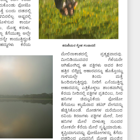
ೆದುಕೊಂಡು ಫೋಟೊ
್ತೆ ಬಂದು ದಡದಲ್ಲಿ
ಿರಲಿಲ್ಲ. ಅಷ್ಟರಲ್ಲಿ
ಚ್ಛಗೊಳಿಸುವ ಕಾರ್ಯ
ಳು, ದೊಡ್ಡ ಕರುಳು,
ಲಾ ತೆಗೆಯುತ್ತಾ ಅಲ್ಲೇ
ನ್ನೇ ಕಾಯುತ್ತಿದ್ದಂತೆ
ದ್ದುಗಳು ಕೆರೆಯ
ತರುಣಿಯರ ಸ್ನೇಹ ಸಂಪಾದನೆ
ಮೇಲಿನಾಕಾಶದಲ್ಲಿ ಪ್ರತ್ಯಕ್ಷವಾದವು.
ಮೀನಿಡಿಯುವವರ ಗೆಳೆಯರೇ
ಆಗಿಹೋಗಿದ್ದ ಈ ಪಕ್ಷಿಗಳು ಅವರ ತೀರ
ಹತ್ತಿರ ಬಿದ್ದಿದ್ದ ಆಹಾರವನ್ನೂ ಹೊತ್ತೊಯ್ದು
ಗಾಳಿಯಲ್ಲೇ ತಿಂದು ಮತ್ತೆ
ಹಿಂದಿರುಗುತ್ತಿದ್ದವು. ನೀರಿಗೆ ಎಸೆಯುತ್ತಿದ್ದ
ಆಹಾರವನ್ನು ಎತ್ತಿಕೊಳ್ಳಲು ಶಾಂತವಾಗಿದ್ದ
ಕೆರಯ ನೀರಿನಲ್ಲಿ ಪಕ್ಷಿಗಳ ಪ್ರತಿಬಿಂಬ, ನೀರ
ಹನಿಗಳ ಚಿಮ್ಮುವಿಕೆಯ ಫೋಟೋ
ತೆಗೆಯಲು ಕ್ಯಾಮೆರಾದ ಶಟರ್‌ ವೇಗವನ್ನು
ಹೆಚ್ಚಿಸಿಕೊಂಡೆ. ಮೋಡಗಳ ಮರೆಯಿಂದ
ರವಿಯ ಕಿರಣಗಳು ಪಕ್ಷಿಗಳ ಮೇಲೆ, ನೀರ
ಹನಿಗಳ ಮೇಲೆ ಬೀಳುತ್ತಾ ಸುಂದರ
ಲೋಕವೇ ಕೆರೆಯ ಮೇಲೆ ಸೃಷ್ಟಿಯಾಯಿತು.
ತೃಪ್ತಿಯಾಗುವಷ್ಟು ಫೋಟೋಗಳನ್ನು ತೆಗೆದು
ದಡದಿಂದ ಎದ್ದವನಿಗೆ ಮೋಡ ಮಂಜಿನ