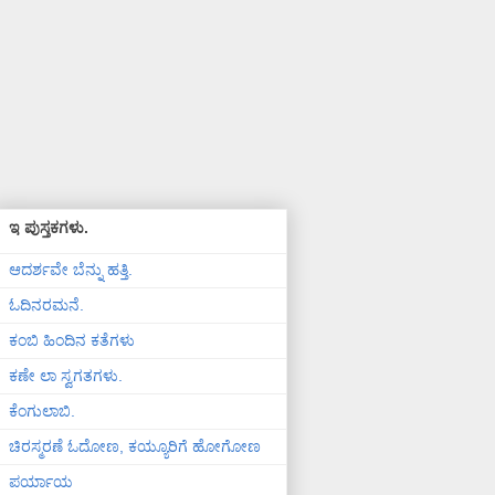
ಇ ಪುಸ್ತಕಗಳು.
ಆದರ್ಶವೇ ಬೆನ್ನು ಹತ್ತಿ.
ಓದಿನರಮನೆ.
ಕಂಬಿ ಹಿಂದಿನ ಕತೆಗಳು
ಕಣೇ ಲಾ ಸ್ವಗತಗಳು.
ಕೆಂಗುಲಾಬಿ.
ಚಿರಸ್ಮರಣೆ ಓದೋಣ, ಕಯ್ಯೂರಿಗೆ ಹೋಗೋಣ
ಪರ್ಯಾಯ