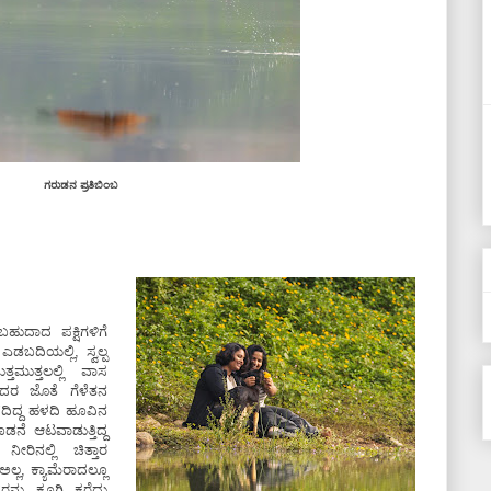
ಗರುಡನ ಪ್ರತಿಬಿಂಬ
ಹುದಾದ ಪಕ್ಷಿಗಳಿಗೆ
ಎಡಬದಿಯಲ್ಲಿ, ಸ್ವಲ್ಪ
ತಮುತ್ತಲಲ್ಲಿ ವಾಸ
ಂದರ ಜೊತೆ ಗೆಳೆತನ
ಬೆಳೆದಿದ್ದ ಹಳದಿ ಹೂವಿನ
ನೆ ಆಟವಾಡುತ್ತಿದ್ದ
ರಿನಲ್ಲಿ ಚಿತ್ತಾರ
ಅಲ್ಲ, ಕ್ಯಾಮೆರಾದಲ್ಲೂ
ವರನ್ನು ಕೂಗಿ ಕರೆದು