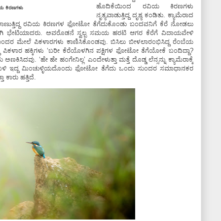
ಹೊದಿಕೆಯಿಂದ ರವಿಯ ಕಿರಣಗಳು
ಯ ಕಿರಣಗಳು
ನೃತ್ಯವಾಡುತ್ತಿದ್ದ ದೃಶ್ಯ ಕಂಡಿತು. ಕ್ಯಾಮೆರಾದ
ಿನಂತೆʼ ಕಾಣುತ್ತಿದ್ದ ರವಿಯ ಕಿರಣಗಳ ಫೋಟೋ ತೆಗೆದುಕೊಂಡು ಬಂದವನಿಗೆ ಕೆರೆ ನೋಡಲು
ಿಕವಾಗಿ ಭೇಟಿಯಾದರು. ಅವರೊಡನೆ ಸ್ವಲ್ಪ ಸಮಯ ಹರಟಿ ಆಗರ ಕೆರೆಗೆ ವಿದಾಯವೇಳಿ
ೊಂದರ ಮೇಲೆ ಪಿಕಳಾರಗಳು ಕಾಣಿಸಿಕೊಂಡವು. ಬಿಸಿಲು ಬೀಳಲಾರಂಭಿಸಿದ್ದ ರೆಂಬೆಯ
ತ್ತಿದ್ದ ಪಿಕಳಾರ ಹಕ್ಕಿಗಳು ʻಬರೀ ಕೆರೆಯೊಳಗಿನ ಪಕ್ಷಿಗಳ ಫೋಟೋ ತೆಗೆಯೋಕೆ ಬಂದಿದ್ದಾ?
ಕಿಸಿದವು. ʻಹೇ ಹೇ ಹಂಗೇನಿಲ್ಲʼ ಎಂದೇಳುತ್ತಾ ಮತ್ತೆ ದೊಡ್ಡ ಲೆನ್ಸನ್ನು ಕ್ಯಾಮೆರಾಕ್ಕೆ
ಡದ ಬಳಿ ಇದ್ದ ಮಿಂಚುಳ್ಳಿಯದೊಂದು ಫೋಟೋ ತೆಗೆದು ಒಂದು ಸುಂದರ ಸಮಾಧಾನಕರ
 ಕಾರು ಹತ್ತಿದೆ.