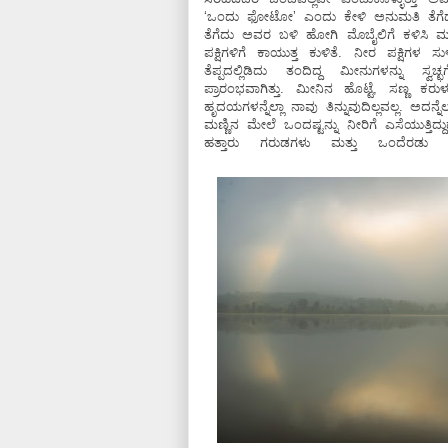
ʻಒಂದು ಫೋಟೋʼ ಎಂದು ಕೇಳಿ ಅನುಮತಿ ತೆಗ
ತೆಗೆದು ಅವರ ಬಳಿ ಹೋಗಿ ಮೊಬೈಲಿಗೆ ಕಳಿಸಿ ಮತ
ಪಕ್ಷಿಗಳಿಗೆ ಕಾಯುತ್ತ ಕುಳಿತೆ. ನೀರ ಪಕ್ಷಿಗಳ ಸುಳಿವ
ತೆಪ್ಪದಲ್ಲಿಡಿದು ತಂದಿದ್ದ ಮೀನುಗಳನ್ನು ಸ್ವ
ಪ್ರಾರಂಭವಾಗಿತ್ತು. ಮೀನಿನ ಹೊಟ್ಟೆ, ಸಣ್ಣ ಕರು
ಹೃದಯಗಳನ್ನೆಲ್ಲಾ ನಾವು ತಿನ್ನುವುದಿಲ್ಲವಲ್ಲ. ಅದನ್ನೆಲ್
ಮಣ್ಣಿನ ಮೇಲೆ ಒಂದಷ್ಟನ್ನು ನೀರಿಗೆ ಎಸೆಯುತ್ತಿದ್ದುದ
ಹತ್ತಾರು ಗರುಡಗಳು ಮತ್ತು ಒಂದೆರಡು ಹ