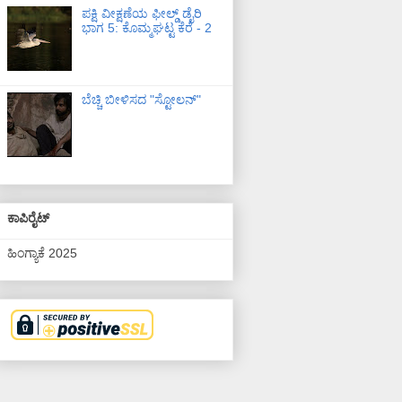
ಪಕ್ಷಿ ವೀಕ್ಷಣೆಯ ಫೀಲ್ಡ್‌ ಡೈರಿ
ಭಾಗ 5: ಕೊಮ್ಮಘಟ್ಟ ಕೆರೆ - 2
ಬೆಚ್ಚಿ ಬೀಳಿಸದ "ಸ್ಟೋಲನ್"
ಕಾಪಿರೈಟ್
ಹಿಂಗ್ಯಾಕೆ 2025