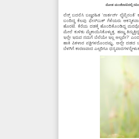
ಮೋಡ ಮಂಜಿನಾಟದಲ್ಲಿ ರವಿ
ಲೆನ್ಸ್‌ ಬದಲಿಸಿ ಬಣ್ಣರಹಿತ ʻನಾರ್ತರ್ನ್‌ ಲೈಟ್ಸ
ಬಂದಿದ್ದ ಕೆಲವು ಫೇಸ್‌ಬುಕ್‌ ಗೆಳೆಯರು ಆಕಸ್ಮ
ಹೊರಟೆ. ಕೆರೆಯ ದಡಕ್ಕೆ ಹೊಂದಿಕೊಂಡಿದ್ದ ಮರವ
ಮೇಲೆ ಕುಳಿತು ಮೈಕಾಯಿಸಿಕೊಳ್ಳುತ್ತ, ಹಣ್ಣು ತಿನ್ನು
ಇಲ್ಲೇ ಇರುವ ನಮಗೆ ಬೆಲೆಯೇ ಇಲ್ಲ ಅಲ್ಲವೇ?ʼ ಎಂದು ಅಣ
ಹಾಕಿ ಪಿಕಳಾರ ಪಕ್ಷಿಗಳದೊಂದಷ್ಟು, ಅಲ್ಲೇ ದ
ಬೆಳಗಿಗೆ ಕಾರಣವಾದ ಎಲ್ಲರಿಗೂ ಧನ್ಯವಾದಗಳನ್ನೇಳುತ್ತಾ