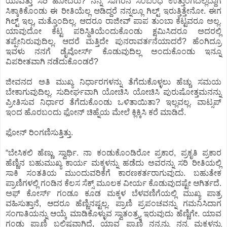
ಯಾವತ್ತು ಸರಿ ಹೋದರು? ನನ್ನ ಸಾಗರನ ಸಂಬಂಧ ಉತ್ತುಂಗದಲ್ಲಿದ್ದಾಗ
ಸಿಕ್ಕಾಕಿಕೊಂಡು ಈ ರೀತಿಯೆಲ್ಲ ಆಡಿದ್ದರೆ ನನ್ನಲ್ಲೂ ಗಿಲ್ಟ್ ಇರುತ್ತಿತ್ತೇನೋ. ಈಗ
ಗಿಲ್ಟ್ ಇಲ್ಲ, ಮತ್ತೊಂದಿಲ್ಲ. ಆದರೂ ರಾಜೀವ್ ಪಾಪ ತುಂಬಾ ಕೆಟ್ಟವರೂ ಅಲ್ಲ.
ಯಾವುದೋ ಕೆಟ್ಟ ಪರಿಸ್ಥಿತಿಯೆಂದುಕೊಂಡು ಕ್ಷಮಿಸಿದರೂ ಅದರಲ್ಲಿ
ತಪ್ಪೇನಿರುವುದಿಲ್ಲ. ಆದರೆ ಮತ್ತಿದೇ ಪುನರಾವರ್ತನೆಯಾದರೆ? ಹೆಂಗಿದ್ರೂ
ಇವಳು ನನಗೆ ಡೈವೋರ್ಸ್ ಕೊಡುವುದಿಲ್ಲ ಅಂದುಕೊಂಡು ಇನ್ನೂ
ವಿಪರೀತವಾಗಿ ನಡೆದುಕೊಂಡರೆ?
ಜೀವನದ ಅತಿ ಮುಖ್ಯ ನಿರ್ಧಾರಗಳನ್ನು ತೆಗೆದುಕೊಳ್ಳಲು ಹೆಚ್ಚು ಸಮಯ
ಬೇಕಾಗುವುದಿಲ್ಲ. ಸುದೀರ್ಘವಾಗಿ ಯೋಚಿಸಿ ಯೋಚಿಸಿ ಪುರುಷೋತ್ತಮನನ್ನು
ಪ್ರೀತಿಸುವ ನಿರ್ಧಾರ ತೆಗೆದುಕೊಂಡು ಒಳಿತಾಯಿತಾ? ಇಲ್ಲವಲ್ಲ. ವಾಟ್ಸಪ್
ಇಂದ ಹೊರಬಂದು ಫೋನ್ ಚಿಹ್ನೆಯ ಮೇಲೆ ಕ್ಲಿಕ್ಕಿಸಿ ಕರೆ ಮಾಡಿದೆ.
ಫೋನ್ ರಿಂಗಣಿಸುತ್ತಿತ್ತು.
“ಬೇಸಿಕಲಿ ಹೆಣ್ಣು ಸ್ವಾರ್ಥಿ. ನಾ ಕಂಡುಕೊಂಡಿರೋ ಪ್ರಕಾರ, ಪ್ರಕೃತಿ ಪ್ರಕಾರ
ಹೆಣ್ಣಿನ ಬಹುಮುಖ್ಯ ಕಾರ್ಯ ಮಕ್ಕಳನ್ನು ಹಡೆದು ಅವರನ್ನು ಸರಿ ರೀತಿಯಲ್ಲಿ
ಸಾಕಿ ಸಂತತಿಯ ಮುಂದುವರಿಕೆಗೆ ಕಾರಣಕರ್ತರಾಗುವುದು. ಬಹುತೇಕ
ಪ್ರಾಣಿಗಳಲ್ಲಿ ಗಂಡಿನ ಕೆಲಸ ಸೆಕ್ಸ್ ಮೂಲಕ ವೀರ್ಯ ಕೊಡುವುದಷ್ಟೇ ಆಗಿರ್ತದೆ.
ಅಫ್ ಕೋರ್ಸ್ ಗಂಡೂ ಕೂಡ ಮಕ್ಕಳ ಬೆಳವಣಿಗೆಯಲ್ಲಿ ಮುಖ್ಯ ಪಾತ್ರ
ವಹಿಸುತ್ತಾನೆ, ಆದರೂ ಹೆಣ್ಣಿನಷ್ಟಲ್ಲ. ಪ್ರಾಣಿ ಪ್ರಪಂಚವನ್ನು ಗಮನಿಸಿದಾಗ
ಸಂಗಾತಿಯನ್ನು ಆಯ್ಕೆ ಮಾಡಿಕೊಳ್ಳುವ ಸ್ವಾತಂತ್ರ್ಯ ಇರುವುದು ಹೆಣ್ಣಿಗೇ. ಯಾವ
ಗಂಡು ಪ್ರಾಣಿ ಬಲಿಷ್ಠವಾಗಿದೆ, ಯಾವ ಪ್ರಾಣಿ ನನ್ನನ್ನು ನನ್ನ ಮಕ್ಕಳನ್ನು