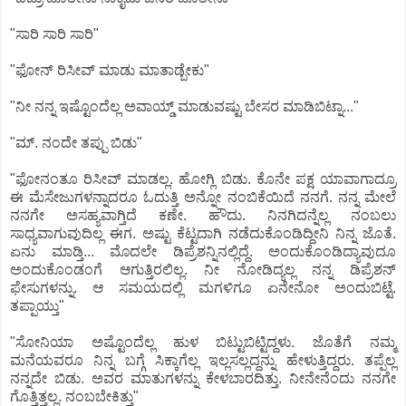
"ಸಾರಿ ಸಾರಿ ಸಾರಿ"
"ಫೋನ್ ರಿಸೀವ್ ಮಾಡು ಮಾತಾಡ್ಬೇಕು"
"ನೀ ನನ್ನ ಇಷ್ಟೊಂದೆಲ್ಲ ಅವಾಯ್ಡ್ ಮಾಡುವಷ್ಟು ಬೇಸರ ಮಾಡಿಬಿಟ್ನಾ..."
"ಮ್. ನಂದೇ ತಪ್ಪು ಬಿಡು"
"ಫೋನಂತೂ ರಿಸೀವ್ ಮಾಡಲ್ಲ. ಹೋಗ್ಲಿ ಬಿಡು. ಕೊನೇ ಪಕ್ಷ ಯಾವಾಗಾದ್ರೂ
ಈ ಮೆಸೇಜುಗಳನ್ನಾದರೂ ಓದುತ್ತಿ ಅನ್ನೋ ನಂಬಿಕೆಯಿದೆ ನನಗೆ. ನನ್ನ ಮೇಲೆ
ನನಗೇ ಅಸಹ್ಯವಾಗ್ತಿದೆ ಕಣೇ. ಹೌದು. ನಿನಗಿದನ್ನೆಲ್ಲ ನಂಬಲು
ಸಾಧ್ಯವಾಗುವುದಿಲ್ಲ ಈಗ. ಅಷ್ಟು ಕೆಟ್ಟದಾಗಿ ನಡೆದುಕೊಂಡಿದ್ದೀನಿ ನಿನ್ನ ಜೊತೆ.
ಏನು ಮಾಡ್ತಿ... ಮೊದಲೇ ಡಿಪ್ರೆಶನ್ನಿನಲ್ಲಿದ್ದೆ. ಅಂದುಕೊಂಡಿದ್ಯಾವುದೂ
ಅಂದುಕೊಂಡಂಗೆ ಆಗುತ್ತಿರಲಿಲ್ಲ. ನೀ ನೋಡಿದ್ಯಲ್ಲ ನನ್ನ ಡಿಪ್ರೆಶನ್
ಫೇಸುಗಳನ್ನು. ಆ ಸಮಯದಲ್ಲಿ ಮಗಳಿಗೂ ಏನೇನೋ ಅಂದುಬಿಟ್ಟೆ.
ತಪ್ಪಾಯ್ತು"
"ಸೋನಿಯಾ ಅಷ್ಟೊಂದೆಲ್ಲ ಹುಳ ಬಿಟ್ಟುಬಿಟ್ಟಿದ್ದಳು. ಜೊತೆಗೆ ನಮ್ಮ
ಮನೆಯವರೂ ನಿನ್ನ ಬಗ್ಗೆ ಸಿಕ್ಕಾಗೆಲ್ಲ ಇಲ್ಲಸಲ್ಲದ್ದನ್ನು ಹೇಳುತ್ತಿದ್ದರು. ತಪ್ಪೆಲ್ಲ
ನನ್ನದೇ ಬಿಡು. ಅವರ ಮಾತುಗಳನ್ನು ಕೇಳಬಾರದಿತ್ತು. ನೀನೇನೆಂದು ನನಗೇ
ಗೊತ್ತಿತ್ತಲ್ಲ. ನಂಬಬೇಕಿತ್ತು"