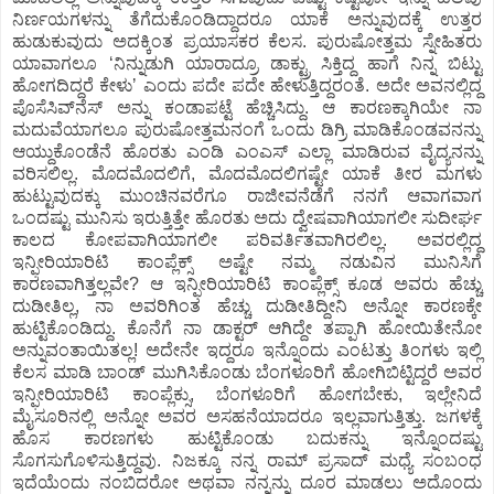
ನಿರ್ಣಯಗಳನ್ನು ತೆಗೆದುಕೊಂಡಿದ್ದಾದರೂ ಯಾಕೆ ಅನ್ನುವುದಕ್ಕೆ ಉತ್ತರ
ಹುಡುಕುವುದು ಅದಕ್ಕಿಂತ ಪ್ರಯಾಸಕರ ಕೆಲಸ. ಪುರುಷೋತ್ತಮ ಸ್ನೇಹಿತರು
ಯಾವಾಗಲೂ ʻನಿನ್ನುಡುಗಿ ಯಾರಾದ್ರೂ ಡಾಕ್ಟ್ರು ಸಿಕ್ತಿದ್ದ ಹಾಗೆ ನಿನ್ನ ಬಿಟ್ಟು
ಹೋಗದಿದ್ದರೆ ಕೇಳುʼ ಎಂದು ಪದೇ ಪದೇ ಹೇಳುತ್ತಿದ್ದರಂತೆ. ಅದೇ ಅವನಲ್ಲಿದ್ದ
ಪೊಸೆಸಿವ್‌ನೆಸ್‌ ಅನ್ನು ಕಂಡಾಪಟ್ಟೆ ಹೆಚ್ಚಿಸಿದ್ದು. ಆ ಕಾರಣಕ್ಕಾಗಿಯೇ ನಾ
ಮದುವೆಯಾಗಲೂ ಪುರುಷೋತ್ತಮನಂಗೆ ಒಂದು ಡಿಗ್ರಿ ಮಾಡಿಕೊಂಡವನನ್ನು
ಆಯ್ದುಕೊಂಡೆನೆ ಹೊರತು ಎಂಡಿ ಎಂಎಸ್‌ ಎಲ್ಲಾ ಮಾಡಿರುವ ವೈದ್ಯನನ್ನು
ವರಿಸಲಿಲ್ಲ. ಮೊದಮೊದಲಿಗೆ, ಮೊದಮೊದಲಿಗಷ್ಟೇ ಯಾಕೆ ತೀರ ಮಗಳು
ಹುಟ್ಟುವುದಕ್ಕು ಮುಂಚಿನವರೆಗೂ ರಾಜೀವನೆಡೆಗೆ ನನಗೆ ಆವಾಗವಾಗ
ಒಂದಷ್ಟು ಮುನಿಸು ಇರುತ್ತಿತ್ತೇ ಹೊರತು ಅದು ದ್ವೇಷವಾಗಿಯಾಗಲೀ ಸುದೀರ್ಘ
ಕಾಲದ ಕೋಪವಾಗಿಯಾಗಲೀ ಪರಿವರ್ತಿತವಾಗಿರಲಿಲ್ಲ. ಅವರಲ್ಲಿದ್ದ
ಇನ್ಫೀರಿಯಾರಿಟಿ ಕಾಂಪ್ಲೆಕ್ಸ್ ಅಷ್ಟೇ ನಮ್ಮ ನಡುವಿನ ಮುನಿಸಿಗೆ
ಕಾರಣವಾಗಿತ್ತಲ್ಲವೇ? ಆ ಇನ್ಫೀರಿಯಾರಿಟಿ ಕಾಂಪ್ಲೆಕ್ಸ್ ಕೂಡ ಅವರು ಹೆಚ್ಚು
ದುಡೀತಿಲ್ಲ, ನಾ ಅವರಿಗಿಂತ ಹೆಚ್ಚು ದುಡೀತಿದ್ದೀನಿ ಅನ್ನೋ ಕಾರಣಕ್ಕೇ
ಹುಟ್ಟಿಕೊಂಡಿದ್ದು. ಕೊನೆಗೆ ನಾ ಡಾಕ್ಟರ್ ಆಗಿದ್ದೇ ತಪ್ಪಾಗಿ ಹೋಯಿತೇನೋ
ಅನ್ನುವಂತಾಯಿತಲ್ಲ! ಅದೇನೇ ಇದ್ದರೂ ಇನ್ನೊಂದು ಎಂಟತ್ತು ತಿಂಗಳು ಇಲ್ಲಿ
ಕೆಲಸ ಮಾಡಿ ಬಾಂಡ್ ಮುಗಿಸಿಕೊಂಡು ಬೆಂಗಳೂರಿಗೆ ಹೋಗಿಬಿಟ್ಟಿದ್ದರೆ ಅವರ
ಇನ್ಫೀರಿಯಾರಿಟಿ ಕಾಂಪ್ಲೆಕ್ಸು, ಬೆಂಗಳೂರಿಗೆ ಹೋಗಬೇಕು, ಇಲ್ಲೇನಿದೆ
ಮೈಸೂರಿನಲ್ಲಿ ಅನ್ನೋ ಅವರ ಅಸಹನೆಯಾದರೂ ಇಲ್ಲವಾಗುತ್ತಿತ್ತು. ಜಗಳಕ್ಕೆ
ಹೊಸ ಕಾರಣಗಳು ಹುಟ್ಟಿಕೊಂಡು ಬದುಕನ್ನು ಇನ್ನೊಂದಷ್ಟು
ಸೊಗಸುಗೊಳಿಸುತ್ತಿದ್ದವು. ನಿಜಕ್ಕೂ ನನ್ನ ರಾಮ್ ಪ್ರಸಾದ್ ಮಧ್ಯೆ ಸಂಬಂಧ
ಇದೆಯೆಂದು ನಂಬಿದರೋ ಅಥವಾ ನನ್ನನ್ನು ದೂರ ಮಾಡಲು ಅದೊಂದು