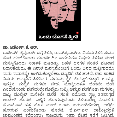
ಡಾ. ಅಶೋಕ್.‌ ಕೆ. ಆರ್.
ರಾಜೀವ್‌ಗೆ ಡೈವೋರ್ಸ್‌ ಬಗ್ಗೆ ತಿಳಿಸಿ, ರಾಮ್‌ಪ್ರಸಾದ್‌ಗೂ ವಿಷಯ ತಿಳಿಸಿ ಸುಮಾ
ಜೊತೆ ಹಂಚಿಕೊಂಡು ಮಾರನೇ ದಿನ ಸಾಗರನಿಗೂ ವಿಷಯ ತಿಳಿಸಿದ ಮೇಲೆ
ಮನಸ್ಸಿಗೊಂದು ನಿರಾಳತೆ ಮೂಡಿತ್ತು. ಬಹಳ ದಿನಗಳ ನಂತರ ಮೂಡಿದ
ನಿರಾಳತೆಯದು. ಈ ನಿರಾಳ ಮನಸ್ಸಿನೊಂದಿಗೆ ಒಂದು ದಿನದ ಮಟ್ಟಿಗಾದರೂ
ನಾನು ನಾನಾಗಷ್ಟೇ ಉಳಿದುಕೊಳ್ಳಬೇಕು. ಡ್ಯೂಟಿಗೆ ರಜೆ ಹಾಕಿದೆ. ರಜಾ ಹಾಕಿದ
ವಿಷಯ ಅಮ್ಮನಿಗೆ ತಿಳಿಸಿದರೆ ಮಗಳನ್ನು ಕೈಗೆ ಕೊಟ್ಟುಬಿಡುತ್ತಾರೆ. ಉಹ್ಞೂ,
ಇವತ್ತಿನ ಮಟ್ಟಿಗೆ ಮಗಳೂ ಬೇಡ. ಮೊಬೈಲಂತೂ ಬೇಡವೇ ಬೇಡ
ಎಂದುಕೊಂಡು ಮನೆಯಲ್ಲೇ ಮೊಬೈಲು ಬಿಟ್ಟು ಅಮ್ಮನ ಮನೆಗೋಗಿ ಮಗಳನ್ನು
ಬಿಟ್ಟು ಮೊಬೈಲ್‌ ಮನೇಲೇ ಮರೆತೆ. ಸಂಜೆ ಬರೋದು ಸ್ವಲ್ಪ ತಡವಾಗ್ತದೆ
ಅಂತೇಳಿ ಹೊರಟೆ. ಎಲ್ಲಿಗೆ ಹೋಗುವುದೆಂದು ತಿಳಿಯಲಿಲ್ಲ ಮೊದಲಿಗೆ.
ಜೆ.ಎಸ್.ಎಸ್‌ ಹತ್ರ ಹೊಸ ಮಾಲ್‌ ಒಂದು ಶುರುವಾಗಿದೆಯಲ್ಲ, ಅಲ್ಲಿಗೇ
ಹೋಗುವ ಎಂದುಕೊಂಡು ಹೊರಟೆ. ಜೆ.ಎಸ್.ಎಸ್‌ ದಾಟುತ್ತಿದ್ದಂತೆ
ಚಾಮುಂಡವ್ವ ಕರೆದಂತಾಗಿ ಗಾಡಿಯನ್ನು ಸೀದಾ ಬೆಟ್ಟದ ಕಡೆಗೆ ಓಡಿಸಿದೆ.