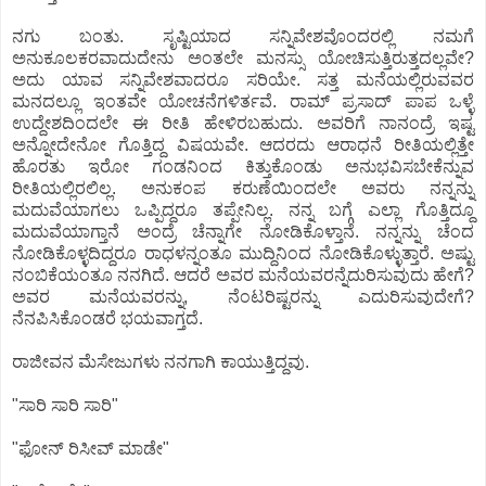
ನಗು ಬಂತು. ಸೃಷ್ಟಿಯಾದ ಸನ್ನಿವೇಶವೊಂದರಲ್ಲಿ ನಮಗೆ
ಅನುಕೂಲಕರವಾದುದೇನು ಅಂತಲೇ ಮನಸ್ಸು ಯೋಚಿಸುತ್ತಿರುತ್ತದಲ್ಲವೇ?
ಅದು ಯಾವ ಸನ್ನಿವೇಶವಾದರೂ ಸರಿಯೇ. ಸತ್ತ ಮನೆಯಲ್ಲಿರುವವರ
ಮನದಲ್ಲೂ ಇಂತವೇ ಯೋಚನೆಗಳಿರ್ತವೆ. ರಾಮ್ ಪ್ರಸಾದ್ ಪಾಪ ಒಳ್ಳೆ
ಉದ್ದೇಶದಿಂದಲೇ ಈ ರೀತಿ ಹೇಳಿರಬಹುದು. ಅವರಿಗೆ ನಾನಂದ್ರೆ ಇಷ್ಟ
ಅನ್ನೋದೇನೋ ಗೊತ್ತಿದ್ದ ವಿಷಯವೇ. ಆದರದು ಆರಾಧನೆ ರೀತಿಯಲ್ಲಿತ್ತೇ
ಹೊರತು ಇರೋ ಗಂಡನಿಂದ ಕಿತ್ತುಕೊಂಡು ಅನುಭವಿಸಬೇಕೆನ್ನುವ
ರೀತಿಯಲ್ಲಿರಲಿಲ್ಲ. ಅನುಕಂಪ ಕರುಣೆಯಿಂದಲೇ ಅವರು ನನ್ನನ್ನು
ಮದುವೆಯಾಗಲು ಒಪ್ಪಿದ್ದರೂ ತಪ್ಪೇನಿಲ್ಲ. ನನ್ನ ಬಗ್ಗೆ ಎಲ್ಲಾ ಗೊತ್ತಿದ್ದೂ
ಮದುವೆಯಾಗ್ತಾನೆ ಅಂದ್ರೆ ಚೆನ್ನಾಗೇ ನೋಡಿಕೊಳ್ತಾನೆ. ನನ್ನನ್ನು ಚೆಂದ
ನೋಡಿಕೊಳ್ಳದಿದ್ದರೂ ರಾಧಳನ್ನಂತೂ ಮುದ್ದಿನಿಂದ ನೋಡಿಕೊಳ್ಳುತ್ತಾರೆ. ಅಷ್ಟು
ನಂಬಿಕೆಯಂತೂ ನನಗಿದೆ. ಆದರೆ ಅವರ ಮನೆಯವರನ್ನೆದುರಿಸುವುದು ಹೇಗೆ?
ಅವರ ಮನೆಯವರನ್ನು, ನೆಂಟರಿಷ್ಟರನ್ನು ಎದುರಿಸುವುದೇಗೆ?
ನೆನಪಿಸಿಕೊಂಡರೆ ಭಯವಾಗ್ತದೆ.
ರಾಜೀವನ ಮೆಸೇಜುಗಳು ನನಗಾಗಿ ಕಾಯುತ್ತಿದ್ದವು.
"ಸಾರಿ ಸಾರಿ ಸಾರಿ"
"ಫೋನ್ ರಿಸೀವ್ ಮಾಡೇ"