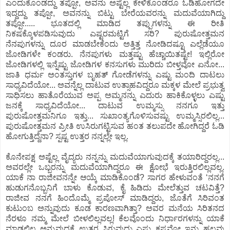
ಎಂದುಕೊಂಡದ್ದು ತಪ್ಪೋ, ಅವನು ಅಷ್ಟೆಲ್ಲ ಕೇಳಿಕೊಂಡರೂ ಓಡಿಹೋಗದೇ
ಇದ್ದದ್ದು ತಪ್ಪೋ, ಅವನನ್ನು ಬಿಟ್ಟು ಬೇರೆಯವರನ್ನು ಮದುವೆಯಾಗಿದ್ದು
ತಪ್ಪೋ..... ಭೂತದಲ್ಲಿ ಮಾಡಿದ ತಪ್ಪುಗಳನ್ನು ಈ ರೀತಿ
ನಿಕಷಕ್ಕೊಳಪಡಿಸುವುದು ಎಷ್ಟರಮಟ್ಟಿಗೆ ಸರಿ? ಪುರುಷೋತ್ತಮನ
ನೆನಪುಗಳನ್ನು ದೂರ ಮಾಡಬೇಕೆಂದು ಅತ್ತಿತ್ತ ನೋಡಿದಷ್ಟೂ ಎಲ್ಲೆಡೆಯೂ
ಜೋಡಿಗಳೇ ಕಂಡರು. ನೆನಪುಗಳು ಮತ್ತಷ್ಟು ಹೆಚ್ಚಾಯಿತಷ್ಟೇ! ಇಲ್ಲಿರೋ
ಜೋಡಿಗಳಲ್ಲಿ ಇನ್ನೆಷ್ಟು ಜೋಡಿಗಳ ಕನಸುಗಳು ಮುರಿದು ಬೀಳ್ತವೋ ಏನೋ...
ಜಾತಿ ಧರ್ಮ ಅಂತಸ್ತುಗಳ ಬೃಹತ್‌ ಗೋಡೆಗಳನ್ನು ಎಷ್ಟು ಮಂದಿ ದಾಟಲು
ಸಾಧ್ಯವಿದೆಯೋ... ಅವನ್ನೆಲ್ಲ ದಾಟುವ ಉತ್ಸಾಹವಿದ್ದರೂ ಮಕ್ಕಳ ಮೇಲೆ ಪ್ರಭುತ್ವ
ಸಾಧಿಸಲು ಹಾತೊರೆಯುವ ಅಪ್ಪ ಅಮ್ಮನನ್ನು ಎದುರು ಹಾಕಿಕೊಳ್ಳಲು ಎಷ್ಟು
ಜನಕ್ಕೆ ಸಾಧ್ಯವಿದೆಯೋ... ದಾಟುವ ಉಮ್ಮಸ್ಸು ನನಗೂ ಇತ್ತು
ಪುರುಷೋತ್ತಮನಿಗೂ ಇತ್ತು... ಸುಖಾಂತ್ಯಗೊಳಿಸುವಷ್ಟು ಉಮ್ಮಸ್ಸಿರಲಿಲ್ಲ...
ಪುರುಷೋತ್ತಮನ ಪ್ರೀತಿ ಉಸಿರುಗಟ್ಟಿಸುವ ಹಂತ ತಲುಪದೇ ಹೋಗಿದ್ದರೆ ಓಡಿ
ಹೋಗುತ್ತಿದ್ದೆನಾ? ಸ್ಪಷ್ಟ ಉತ್ತರ ನನ್ನಲ್ಲೇ ಇಲ್ಲ.
ಕೊನೇಪಕ್ಷ ಅಷ್ಟೆಲ್ಲ ವೈದ್ಯರು ನನ್ನನ್ನು ಮದುವೆಯಾಗುವುದಕ್ಕೆ ತಯಾರಿದ್ದರಲ್ಲ...
ಅವರಲ್ಲೇ ಒಬ್ಬರನ್ನು ಮದುವೆಯಾಗಿದ್ದರೂ ಈ ಕ್ಷೋಭೆ ಇರುತ್ತಿರಲಿಲ್ಲವಲ್ಲ.
ಯಾಕೆ ನಾ ರಾಜೀವನನ್ನೇ ಆಯ್ಕೆ ಮಾಡಿಕೊಂಡೆ? ಸಾಗರ ಹೇಳುವಂತೆ ʻನನಗೆ
ಹುಡುಗನೊಬ್ಬನಿಗೆ ಬಾಳು ಕೊಡುವ, ಕೈ ಹಿಡಿದು ಮೇಲೆತ್ತುವ ಚಟವಿತ್ತೆ?
ರಾಜೀವ ನನಗೆ ಹಿಂದೊಮ್ಮೆ ಪ್ರಪೋಸ್‌ ಮಾಡಿದ್ದರು, ಜೊತೆಗೆ ಸಿರಿವಂತ
ಕುಟುಂಬ ಅನ್ನುವುದು ಕೂಡ ಕಾರಣವಾಗಿತ್ತಾ? ಅವರ ಮನೆಯ ಸಿರಿತನದ
ನೆರಳೂ ನಮ್ಮ ಮೇಲೆ ಬೀಳಲಿಲ್ಲವಲ್ಲ! ಕೆಲವೊಂದು ನಿರ್ಧಾರಗಳನ್ನು ಯಾಕೆ
ಮಾಡಲಿಲ್ಲ ಅನ್ನುವುದಕ್ಕೆ ಉತ್ತರ ಸಿಗುವುದು ಎಷ್ಟು ಕಷ್ಟವೋ ಇನ್ನು ಹಲವು