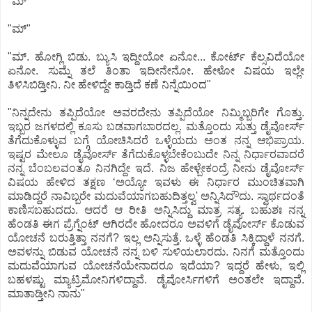
"ಮ್"
"ಮ್"
"ಮ್. ಹೋಗ್ಲಿ ಬಿಡು. ಬ್ಯುಸಿ ಇದ್ದೀಯೋ ಏನೋ... ಕೋರ್ಟ್ ಕೆಲ್ಸವಿದೆಯೋ
ಏನೋ. ಸುಮ್ನೆ ತಲೆ ತಿಂತಾ ಇದೀನೇನೋ. ಹೇಳೋ ವಿಷಯ ಇಲ್ಲೇ
ತಿಳಿಸಿಬಿಡ್ತೀನಿ. ನೀ ಹೇಳಿದ್ದೇ ಕಾಡ್ತಿದೆ ಕಣೆ ನಿನ್ನೆಯಿಂದ"
"ನಿನ್ನದೇನು ತಪ್ಪಿದೆಯೋ ಅವರದೇನು ತಪ್ಪಿದೆಯೋ ನಿಮ್ಮಿಬ್ಬರಿಗೇ ಗೊತ್ತು.
ಇಬ್ಬರ ಜಗಳದಲ್ಲಿ ಕೂಸು ಬಡವಾಗಬಾರದಲ್ಲ. ಮತ್ತೊಂದು ಸುತ್ತು ಡೈವೋರ್ಸ್
ತೆಗೆದುಕೊಳ್ಳುವ ಬಗ್ಗೆ ಯೋಚಿಸಿದರೆ ಒಳ್ಳೆಯದು ಅಂತ ನನ್ನ ಆಭಿಪ್ರಾಯ.
ಇಷ್ಟರ ಮೇಲೂ ಡೈವೋರ್ಸ್ ತೆಗೆದುಕೊಳ್ಳಬೇಕೆಂಬುದೇ ನಿನ್ನ ನಿರ್ಧಾರವಾದರೆ
ನನ್ನ ಬೆಂಬಲವಂತೂ ನಿನಗಿದ್ದೇ ಇದೆ. ನಿಜ ಹೇಳ್ಬೇಕಂದ್ರೆ ನೀನು ಡೈವೋರ್ಸ್
ವಿಷಯ ಹೇಳಿದ ತಕ್ಷಣ ʻಅಯ್ಯೋ ಇವಳು ಈ ನಿರ್ಧಾರ ಮುಂಚಿತವಾಗಿ
ಮಾಡಿದ್ದರೆ ನಾವಿಬ್ಬರೇ ಮದುವೆಯಾಗಬಹುದಿತ್ತಲ್ವ' ಅನ್ನಿಸಿದೌದು. ಸ್ವಾರ್ಥದಂತೆ
ಕಾಣಿಸಬಹುದದು. ಆದರೆ ಆ ರೀತಿ ಅನ್ನಿಸಿದ್ದು ಮಾತ್ರ ಸತ್ಯ. ಬಹುಶಃ ನನ್ನ
ಹೆಂಡತಿ ಈಗ ಪ್ರೆಗ್ನೆಂಟ್ ಆಗಿರದೇ ಹೋದರೂ ಅವಳಿಗೆ ಡೈವೋರ್ಸ್ ಕೊಡುವ
ಯೋಚನೆ ಬರುತ್ತಿತ್ತಾ ನನಗೆ? ಇಲ್ಲ ಅನ್ನಿಸುತ್ತೆ. ಒಳ್ಳೆ ಹೆಂಡತಿ ಸಿಕ್ಕಿದ್ದಾಳೆ ನನಗೆ.
ಅವಳನ್ನು ಬಿಡುವ ಯೋಚನೆ ನನ್ನ ಬಳಿ ಸುಳಿಯಲಾರದು. ನಿನಗೆ ಮತ್ತೊಂದು
ಮದುವೆಯಾಗುವ ಯೋಚನೆಯೇನಾದರೂ ಇದೆಯಾ? ಇದ್ದರೆ ಹೇಳು, ಇಲ್ಲಿ
ಬಹಳಷ್ಟು ಮ್ಯಾಟ್ರಿಮೋನಿಗಳಿದ್ದಾವೆ. ಡೈವೋರ್ಸಿಗಳಿಗೆ ಅಂತಲೇ ಇದ್ದಾವೆ.
ಮಾತಾಡ್ತೀನಿ ನಾನು"