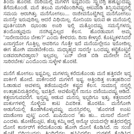
ತಿಂದು ಹೊರಟೆ. ದಾರಿಯಲ್ಲಿ ಮಗಳಿಗೆ ಇಷ್ಟವೆಂದು ಸ್ಟ್ರಾಬೆರ್ರಿ ಹಣ್ಣೊಂದಷ್ಟು
ತೆಗೆದುಕೊಂಡೆ. ಮನೆ ತಲುಪಿ ಮಗಳೊಂದಿಗಿಷ್ಟು ಆಟವಾಡಿ ತಿನ್ನಿಸುವಷ್ಟರಲ್ಲಿ
ಸಮಯ ಆರಾಗಿತ್ತು. ಮನೆಗೋಗಲು.... ರಾಜೀವನೊಟ್ಟಿಗಿದ್ದ ಮನೆಗೋಗಲು
ಮನಸ್ಸೇ ಇರುವುದಿಲ್ಲ. ಆದರೆ ವಿಧಿಯಿಲ್ಲ. ಸೋನಿಯಾ ಇರುವ ಈ ಮನೆಯಲ್ಲಿ
ಪೂರ್ತಿಯಾಗಿ ಝಾಂಡಾ ಊರಿ ಇಲ್ಲಿ ಮತ್ತೊಂದಷ್ಟು ಸಮಸ್ಯೆಗಳನ್ನು
ತಂದೊಡ್ಡುವುದು ನನಗಿಷ್ಟವಿಲ್ಲದ ಕೆಲಸ. ಹೊರಡುವಾಗ ಅಮ್ಮ
"ಸಾರೇನಾದರೂ ಬೇಕಾ?" ಎಂದು ಕೇಳಿದರು. ದಿನಾ ಕೇಳ್ತಾರೆ. ಕೊಟ್ಟುಕಳಿಸಿದರೆ
ಏನಾಗ್ತದೋ ಗೊತ್ತಿಲ್ಲ. ಅವರಿಗೂ ಗೊತ್ತೇ ಇದೆ ಮನೆಯಲ್ಲೇನೂ ಇರೋದಿಲ್ಲ
ಈಗ ಹೋಗಿ ಮಾಡಬೇಕೆಂದು. ಮಧ್ಯಾಹ್ನದ ಸಾರನ್ನೇ ಒಂದಷ್ಟು ಕಟ್ಟಿಕೊಟ್ಟರೆ
ಬಡವರಾಗಿಬಿಡ್ತಾರಾ? ಇಲ್ಲವಲ್ಲ. ʻಏನ್ ಬೇಡ ಬಿಡಿ ಮನೇಲೇ ನಿನ್ನೆ
ಸಾರಿರಬೇಕು' ಎಂದೊಂದು ಸುಳ್ಳೇಳಿ ಹೊರಟೆ.
ಮನೆಗೆ ಹೋಗಲು ಇಷ್ಟವಿಲ್ಲ. ಮಗಳನ್ನು ಕರೆದುಕೊಂಡು ಮನೆ ಹತ್ತಿರವೇ ಇದ್ದ
ಪಾರ್ಕಿಗೆ ಹೋದೆ. ಪಾರ್ಕೆಂದರೆ ಮಗಳಿಗೆ ಇಷ್ಟ. ಅತ್ತಿಂದಿತ್ತ ಉತ್ಸಾಹದಿಂದ
ಓಡಾಡುವ ಅವಳನ್ನು ತಡೆಯುವುದೇ ಕಷ್ಟದ ಕೆಲಸ. ಸಾಮಾನ್ಯ ನನ್ನಲ್ಲಿ
ಉತ್ಸಾಹವಿರುತ್ತಿರಲಿಲ್ಲ. ಇವತ್ತಿದೆ. ಅವಳೊಟ್ಟಿಗೆ ನಾನೂ ದಣಿಯುವಷ್ಟು ಆಡಿದೆ.
ಕತ್ತಲಾಗುವವರೆಗೆ. ಇನ್ನಷ್ಟು ಆಡುವ ಮನಸ್ಸು ಇಬ್ಬರಿಗೂ ಇತ್ತು. ಕತ್ತಲಾದರೆ
ಪಾರ್ಕುಗಳಲ್ಲಿ ಸೊಳ್ಳೆಯ ಕಾಟ ವಿಪರೀತ. ಹೊರಟೊ. ಮನೆಗೋಗಿ
ಅಡುಗೆಯಲ್ಲಿ ತೊಡಗಿಕೊಳ್ಳುವಷ್ಟು ಮನಸ್ಸಿರಲಿಲ್ಲ. ʻಹೊರಗಡೆ ಊಟ
ಮಾಡೋಣ ಪುಟ್ಟ' ಎಂದೆ. ಖುಷಿಯಿಂದ "ಹು ಹು... ಮಸಾಲೆ ದೋಸೆ"
ಎಂದಳು. ಹೋಟೆಲ್ಲೂಟ, ಹೆಚ್ಚು ಕಮ್ಮಿ ಆದ್ರೆ ಅನ್ನೋ ಭಯದಲ್ಲೇ ಹತ್ತಿರದಲ್ಲಿದ್ದ
ದೋಸೆ ಕಾರ್ನರ್‌ಗೆ ಕರೆದುಕೊಂಡು ಹೋಗಿ ದೋಸೆ ಕೊಡಿಸಿದೆ. ನಾ ಸಂಜೆ
ಹೊಟ್ಟೆ ಬಿರಿಯುವಷ್ಟು ತಿಂದಿದ್ದೆನಲ್ಲ. ಹಸಿವಿರಲಿಲ್ಲ. ಮಗಳಿಗೆ ಕೊಡಿಸಿದ