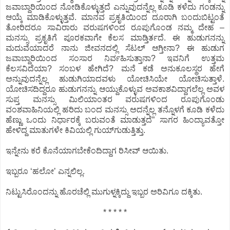
ಜವಾಬ್ದಾರಿಯಿಂದ ನೋಡಿಕೊಳ್ಳುತ್ತದೆ ಎನ್ನುವುದನ್ನೆಲ್ಲ ಕೂಡಿ ಕಳೆದು ಗಂಡನ್ನು
ಆಯ್ಕೆ ಮಾಡಿಕೊಳ್ಳುತ್ತವೆ. ಮಾನವ ಪ್ರಕೃತಿಯಿಂದ ದೂರಾಗಿ ಬಂದುಬಿಟ್ಟಂತೆ
ತೋರಿದರೂ ಸಾವಿರಾರು ವರುಷಗಳಿಂದ ರೂಪುಗೊಂಡ ನಮ್ಮ ದೇಹ –
ಮನಸ್ಸು ಪ್ರಕೃತಿಗೆ ಪೂರಕವಾಗೇ ಕೆಲಸ ಮಾಡ್ತಿರ್ತದೆ. ಈ ಹುಡುಗನನ್ನು
ಮದುವೆಯಾದರೆ ನಾನು ಜೀವನದಲ್ಲಿ ಸೆಟಲ್ ಆಗ್ತೀನಾ? ಈ ಹುಡುಗ
ಜವಾಬ್ದಾರಿಯಿಂದ ಸಂಸಾರ ನಿರ್ವಹಿಸುತ್ತಾನಾ? ಇವನಿಗೆ ಉತ್ತಮ
ಕೆಲಸವಿದೆಯಾ? ಸಂಬಳ ಹೇಗಿದೆ? ಮನೆ ಕಡೆ ಅನುಕೂಲಸ್ಥರ ಹೇಗೆ
ಅನ್ನುವುದನ್ನೆಲ್ಲ ಹುಡುಗಿಯಾದವಳು ಯೋಚಿಸಿಯೇ ಯೋಚಿಸುತ್ತಾಳೆ.
ಯೋಚಿಸದಿದ್ದರೂ ಹುಡುಗನನ್ನು ಆಯ್ದುಕೊಳ್ಳುವ ಅವಕಾಶವಿದ್ದಾಗಲೆಲ್ಲ ಅವಳ
ಸುಪ್ತ ಮನಸ್ಸು ಮಿಲಿಯಾಂತರ ವರುಷಗಳಿಂದ ರೂಪುಗೊಂಡು
ವಂಶವಾಹಿನಿಯಲ್ಲಿ ಹರಿದು ಬಂದ ಮನಸ್ಸು ಅದನ್ನೆಲ್ಲ ತನ್ನೊಳಗೆ ಕೂಡಿ ಕಳೆದು
ಹೆಣ್ಣು ಒಂದು ನಿರ್ಧಾರಕ್ಕೆ ಬರುವಂತೆ ಮಾಡುತ್ತದೆ” ಸಾಗರ ಹಿಂದ್ಯಾವತ್ತೋ
ಹೇಳಿದ್ದ ಮಾತುಗಳೇ ಕಿವಿಯಲ್ಲಿ ಗುಯ್‌ಗುಡುತ್ತಿತ್ತು.
ಇನ್ನೇನು ಕರೆ ಕೊನೆಯಾಗಬೇಕೆಂದಿದ್ದಾಗ ರಿಸೀವ್‌ ಆಯಿತು.
ಇಬ್ಬರೂ ʻಹಲೋʼ ಎನ್ನಲಿಲ್ಲ.
ನಿಟ್ಟುಸಿರೊಂದನ್ನು ಹೊರಚೆಲ್ಲಿ ಮುಗುಳ್ನಕ್ಕಿದ್ದು ಇಬ್ಬರ ಅರಿವಿಗೂ ದಕ್ಕಿತು.
* * * * *‌