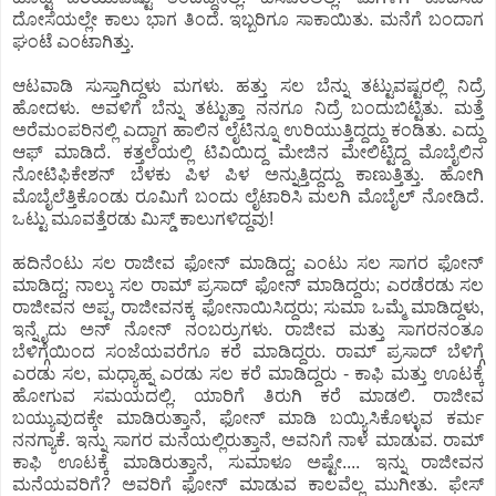
ದೋಸೆಯಲ್ಲೇ ಕಾಲು ಭಾಗ ತಿಂದೆ. ಇಬ್ಬರಿಗೂ ಸಾಕಾಯಿತು. ಮನೆಗೆ ಬಂದಾಗ
ಘಂಟೆ ಎಂಟಾಗಿತ್ತು.
ಆಟವಾಡಿ ಸುಸ್ತಾಗಿದ್ದಳು ಮಗಳು. ಹತ್ತು ಸಲ ಬೆನ್ನು ತಟ್ಟುವಷ್ಟರಲ್ಲಿ ನಿದ್ರೆ
ಹೋದಳು. ಅವಳಿಗೆ ಬೆನ್ನು ತಟ್ಟುತ್ತಾ ನನಗೂ ನಿದ್ರೆ ಬಂದುಬಿಟ್ಟಿತು. ಮತ್ತೆ
ಅರೆಮಂಪರಿನಲ್ಲಿ ಎದ್ದಾಗ ಹಾಲಿನ ಲೈಟಿನ್ನೂ ಉರಿಯುತ್ತಿದ್ದದ್ದು ಕಂಡಿತು. ಎದ್ದು
ಆಫ್ ಮಾಡಿದೆ. ಕತ್ತಲೆಯಲ್ಲಿ ಟಿವಿಯಿದ್ದ ಮೇಜಿನ ಮೇಲಿಟ್ಟಿದ್ದ ಮೊಬೈಲಿನ
ನೋಟಿಫಿಕೇಶನ್ ಬೆಳಕು ಪಿಳ ಪಿಳ ಅನ್ನುತ್ತಿದ್ದದ್ದು ಕಾಣುತ್ತಿತ್ತು. ಹೋಗಿ
ಮೊಬೈಲೆತ್ತಿಕೊಂಡು ರೂಮಿಗೆ ಬಂದು ಲೈಟಾರಿಸಿ ಮಲಗಿ ಮೊಬೈಲ್ ನೋಡಿದೆ.
ಒಟ್ಟು ಮೂವತ್ತೆರಡು ಮಿಸ್ಡ್ ಕಾಲುಗಳಿದ್ದವು!
ಹದಿನೆಂಟು ಸಲ ರಾಜೀವ ಫೋನ್ ಮಾಡಿದ್ದ; ಎಂಟು ಸಲ ಸಾಗರ ಫೋನ್
ಮಾಡಿದ್ದ; ನಾಲ್ಕು ಸಲ ರಾಮ್ ಪ್ರಸಾದ್ ಫೋನ್ ಮಾಡಿದ್ದರು; ಎರಡೆರಡು ಸಲ
ರಾಜೀವನ ಅಪ್ಪ, ರಾಜೀವನಕ್ಕ ಫೋನಾಯಿಸಿದ್ದರು; ಸುಮಾ ಒಮ್ಮೆ ಮಾಡಿದ್ದಳು,
ಇನ್ನೈದು ಅನ್ ನೋನ್ ನಂಬರ್ರುಗಳು. ರಾಜೀವ ಮತ್ತು ಸಾಗರನಂತೂ
ಬೆಳಿಗ್ಗೆಯಿಂದ ಸಂಜೆಯವರೆಗೂ ಕರೆ ಮಾಡಿದ್ದರು. ರಾಮ್ ಪ್ರಸಾದ್ ಬೆಳಿಗ್ಗೆ
ಎರಡು ಸಲ, ಮಧ್ಯಾಹ್ನ ಎರಡು ಸಲ ಕರೆ ಮಾಡಿದ್ದರು - ಕಾಫಿ ಮತ್ತು ಊಟಕ್ಕೆ
ಹೋಗುವ ಸಮಯದಲ್ಲಿ. ಯಾರಿಗೆ ತಿರುಗಿ ಕರೆ ಮಾಡಲಿ. ರಾಜೀವ
ಬಯ್ಯುವುದಕ್ಕೇ ಮಾಡಿರುತ್ತಾನೆ, ಫೋನ್ ಮಾಡಿ ಬಯ್ಯಿಸಿಕೊಳ್ಳುವ ಕರ್ಮ
ನನಗ್ಯಾಕೆ. ಇನ್ನು ಸಾಗರ ಮನೆಯಲ್ಲಿರುತ್ತಾನೆ, ಅವನಿಗೆ ನಾಳೆ ಮಾಡುವ. ರಾಮ್
ಕಾಫಿ ಊಟಕ್ಕೆ ಮಾಡಿರುತ್ತಾನೆ, ಸುಮಾಳೂ ಅಷ್ಟೇ.... ಇನ್ನು ರಾಜೀವನ
ಮನೆಯವರಿಗೆ? ಅವರಿಗೆ ಫೋನ್ ಮಾಡುವ ಕಾಲವೆಲ್ಲ ಮುಗೀತು. ಫೇಸ್