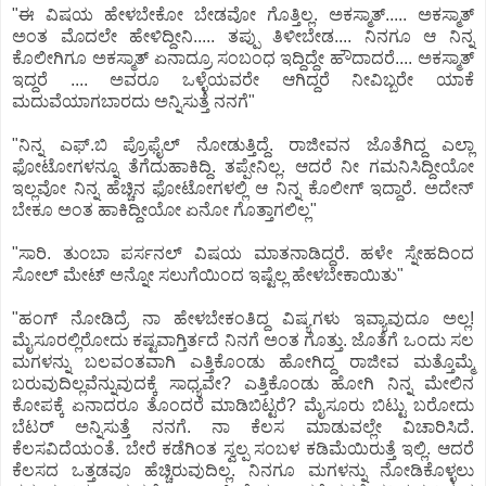
"ಈ ವಿಷಯ ಹೇಳಬೇಕೋ ಬೇಡವೋ ಗೊತ್ತಿಲ್ಲ. ಅಕಸ್ಮಾತ್..... ಅಕಸ್ಮಾತ್
ಅಂತ ಮೊದಲೇ ಹೇಳಿದ್ದೀನಿ..... ತಪ್ಪು ತಿಳೀಬೇಡ.... ನಿನಗೂ ಆ ನಿನ್ನ
ಕೊಲೀಗಿಗೂ ಅಕಸ್ಮಾತ್ ಏನಾದ್ರೂ ಸಂಬಂಧ ಇದ್ದಿದ್ದೇ ಹೌದಾದರೆ.... ಅಕಸ್ಮಾತ್
ಇದ್ದರೆ .... ಅವರೂ ಒಳ್ಳೆಯವರೇ ಆಗಿದ್ದರೆ ನೀವಿಬ್ಬರೇ ಯಾಕೆ
ಮದುವೆಯಾಗಬಾರದು ಅನ್ನಿಸುತ್ತೆ ನನಗೆ"
"ನಿನ್ನ ಎಫ್.ಬಿ ಪ್ರೊಫೈಲ್ ನೋಡುತ್ತಿದ್ದೆ. ರಾಜೀವನ ಜೊತೆಗಿದ್ದ ಎಲ್ಲಾ
ಫೋಟೋಗಳನ್ನೂ ತೆಗೆದುಹಾಕಿದ್ದಿ. ತಪ್ಪೇನಿಲ್ಲ. ಆದರೆ ನೀ ಗಮನಿಸಿದ್ದೀಯೋ
ಇಲ್ಲವೋ ನಿನ್ನ ಹೆಚ್ಚಿನ ಫೋಟೋಗಳಲ್ಲಿ ಆ ನಿನ್ನ ಕೊಲೀಗ್ ಇದ್ದಾರೆ. ಅದೇನ್
ಬೇಕೂ ಅಂತ ಹಾಕಿದ್ದೀಯೋ ಏನೋ ಗೊತ್ತಾಗಲಿಲ್ಲ"
"ಸಾರಿ. ತುಂಬಾ ಪರ್ಸನಲ್ ವಿಷಯ ಮಾತನಾಡಿದ್ದರೆ. ಹಳೇ ಸ್ನೇಹದಿಂದ
ಸೋಲ್ ಮೇಟ್ ಅನ್ನೋ ಸಲುಗೆಯಿಂದ ಇಷ್ಟೆಲ್ಲ ಹೇಳಬೇಕಾಯಿತು"
"ಹಂಗ್ ನೋಡಿದ್ರೆ ನಾ ಹೇಳಬೇಕಂತಿದ್ದ ವಿಷ್ಯಗಳು ಇವ್ಯಾವುದೂ ಅಲ್ಲ!
ಮೈಸೂರಲ್ಲಿರೋದು ಕಷ್ಟವಾಗ್ತಿರ್ತದೆ ನಿನಗೆ ಅಂತ ಗೊತ್ತು. ಜೊತೆಗೆ ಒಂದು ಸಲ
ಮಗಳನ್ನು ಬಲವಂತವಾಗಿ ಎತ್ತಿಕೊಂಡು ಹೋಗಿದ್ದ ರಾಜೀವ ಮತ್ತೊಮ್ಮೆ
ಬರುವುದಿಲ್ಲವೆನ್ನುವುದಕ್ಕೆ ಸಾಧ್ಯವೇ? ಎತ್ತಿಕೊಂಡು ಹೋಗಿ ನಿನ್ನ ಮೇಲಿನ
ಕೋಪಕ್ಕೆ ಏನಾದರೂ ತೊಂದರೆ ಮಾಡಿಬಿಟ್ಟರೆ? ಮೈಸೂರು ಬಿಟ್ಟು ಬರೋದು
ಬೆಟರ್ ಅನ್ನಿಸುತ್ತೆ ನನಗೆ. ನಾ ಕೆಲಸ ಮಾಡುವಲ್ಲೇ ವಿಚಾರಿಸಿದೆ.
ಕೆಲಸವಿದೆಯಂತೆ. ಬೇರೆ ಕಡೆಗಿಂತ ಸ್ವಲ್ಪ ಸಂಬಳ ಕಡಿಮೆಯಿರುತ್ತೆ ಇಲ್ಲಿ. ಆದರೆ
ಕೆಲಸದ ಒತ್ತಡವೂ ಹೆಚ್ಚಿರುವುದಿಲ್ಲ. ನಿನಗೂ ಮಗಳನ್ನು ನೋಡಿಕೊಳ್ಳಲು