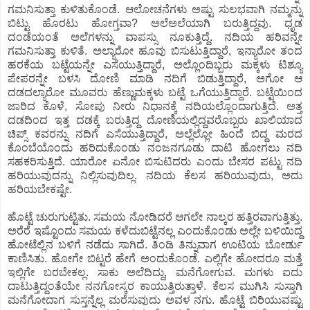
ಗಮನಿಸುತ್ತಾ ಕುಳಿತುಕೊಂಡೆ. ಆಲೋಚನೆಗಳು ಅಷ್ಟು ಸುಲಭವಾಗಿ ನಮ್ಮನ್ನು
ಬಿಟ್ಟು ಹೊರಟು ಹೋಗ್ತವಾ? ಅಲೆಅಲೆಯಾಗಿ ಬರುತ್ತಿದ್ದವು. ಧೃಡ
ದಂಡೆಯಂತೆ ಅಲೆಗಳನ್ನು ವಾಪಸ್ಸು ನೂಕುತ್ತಿದ್ದೆ. ನದಿಯ ಹರಿವನ್ನೇ
ಗಮನಿಸುತ್ತಾ ಕುಳಿತೆ. ಅಲ್ಯಾರೋ ಹೂವು ಬಿಸುಟುತ್ತಿದ್ದಾರೆ, ಇನ್ಯಾರೋ ತಂದ
ಹರಕೆಯ ಬಟ್ಟೆಯನ್ನೇ ಎಸೆಯುತ್ತಿದ್ದಾರೆ, ಅಲ್ಲೊಂದಿಬ್ಬರು ಮಕ್ಕಳು ಟಿಶ್ಯೂ
ಪೇಪರನ್ನೇ ಬಳಸಿ ದೋಣಿ ಮಾಡಿ ನದಿಗೆ ಬಿಡುತ್ತಿದ್ದಾರೆ, ಅಗೋ ಆ
ದಡದಲ್ಯಾರೋ ಮೂವರು ಹೆಣ್ಣುಮಕ್ಕಳು ಬಟ್ಟೆ ಒಗೆಯುತ್ತಿದ್ದಾರೆ. ಬಟ್ಟೆಯಿಂದ
ಜಾರಿದ ಕೊಳೆ, ಸೋಪು ನೀರು ನಿಧಾನಕ್ಕೆ ನದಿಯಲ್ಲೊಂದಾಗುತ್ತಿದೆ. ಅತ್ತ
ದಡದಿಂದ ಇತ್ತ ದಡಕ್ಕೆ ಬರುತ್ತಿದ್ದ ದೋಣಿಯಲ್ಲಿದ್ದವರೊಬ್ಬರು ಖಾಲಿಯಾದ
ಚಿಪ್ಸ್ ಕವರನ್ನು ನದಿಗೆ ಎಸೆಯುತ್ತಿದ್ದಾರೆ, ಅಲ್ಲೆಲ್ಲೋ ಹಿಂದೆ ಬಿದ್ದ ಮರದ
ಕೊಂಬೆಯೊಂದು ಹರಿದುಕೊಂಡು ನಂಜನಗೂಡು ದಾಟಿ ಹೋಗಲು ನದಿ
ಸಹಕರಿಸುತ್ತಿದೆ. ಯಾರೋ ಏನೋ ಬಿಸುಟಿದರು ಎಂದು ಬೇಸರ ಪಟ್ಟು ನದಿ
ಹರಿಯುವುದನ್ನು ನಿಲ್ಲಿಸುವುದಿಲ್ಲ. ನದಿಯ ಕೆಲಸ ಹರಿಯುವುದು, ಅದು
ಹರಿಯಬೇಕಷ್ಟೇ.
ಹೊಟ್ಟೆ ಚುರುಗುಟ್ಟಿತು. ಸಮಯ ನೋಡಿದರೆ ಆಗಲೇ ನಾಲ್ಕರ ಹತ್ತಿರವಾಗುತ್ತಿತ್ತು.
ಅರೆರೆ ಇಷ್ಟೊಂದು ಸಮಯ ಕಳೆದುಬಿಟ್ಟೆನಲ್ಲ ಎಂದುಕೊಂಡು ಅಲ್ಲೇ ಬಳಿಯಿದ್ದ
ಹೋಟೆಲ್ಲಿನ ಬಳಿಗೆ ನಡೆದು ಸಾಗಿದೆ. ತಿಂಡಿ ತಿನ್ನುವಾಗ ಊಟಿಯ ಬೋರ್ಡು
ಕಾಣಿಸಿತು. ಹೋಗೇ ಬಿಟ್ಟರೆ ಹೇಗೆ ಅಂದುಕೊಂಡೆ. ಎಲ್ಲಿಗೇ ಹೋದರೂ ಮತ್ತೆ
ಇಲ್ಲಿಗೇ ಬರಬೇಕಲ್ಲ. ಸಾಕು ಅಲೆದಿದ್ದು, ಮನೆಗೋಗುವ. ಮಗಳು ಐದು
ದಾಟುತ್ತಿದ್ದಂತೆಯೇ ನನಗೋಸ್ಕರ ಕಾಯುತ್ತಿರುತ್ತಾಳೆ. ಕೆಲಸ ಮುಗಿಸಿ ಸುಸ್ತಾಗಿ
ಮನೆಗೋದಾಗ ಸುಸ್ತನ್ನೆಲ್ಲ ಮರೆಸುವುದು ಅವಳ ನಗು. ಹೊಟ್ಟೆ ಬಿರಿಯುವಷ್ಟು