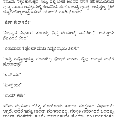
ಸಮಯ ಸಿಕ್ಕಂತಾಗುತ್ತದೆ. ಇಲ್ಲ, ಇಲ್ಲಿ ಬೇಡ ಅಂದರೆ ನನಗೆ ಪರಿಚಯವಿರುವ
ಇನ್ನು ಮೂರು ಆಸ್ಪತ್ರೆಯಲ್ಲಿ ಕೆಲಸವಿದೆ. ಸಂಬಳ ಜಾಸ್ತಿ ಇರುತ್ತೆ. ಆದ್ರೆ ಸ್ವಲ್ಪ ನೈಟ್
ಡ್ಯೂಟಿಯೆಲ್ಲ ಜಾಸ್ತಿ ಇರ್ತವೆ. ಯೋಚನೆ ಮಾಡಿ ನೋಡು"
"ಟೇಕ್ ಕೇರ್ ಕಣೇ"
"ನೀನ್ಯಾವ ನಿರ್ಧಾರ ತಗಂಡ್ರು ನಿನ್ನ ಬೆಂಬಲಕ್ಕೆ ನಾನಿರ್ತೀನಿ ಅನ್ನೋದು
ನೆನಪಿರಲಿ ಕಂದ"
"ಬಿಡುವಾದಾಗ ಫೋನ್ ಮಾಡಿ ನಿನ್ನಭಿಪ್ರಾಯ ತಿಳಿಸು"
"ರಾತ್ರಿ ಎಷ್ಟೊತ್ತಾದ್ರೂ ಪರವಾಗಿಲ್ಲ ಫೋನ್ ಮಾಡು. ವೈಫು ಅಮ್ಮನ ಮನೆಗೆ
ಹೋಗಿದ್ದಾಳೆ"
"ಲವ್ ಯು"
"ಮಿಸ್ಡ್ ಯು"
"ಬಾಯ್ ಕಣೇ"
ಹೌದು ಮೈಸೂರು ಬಿಟ್ಟು ಹೋಗೋದು ತುಂಬಾ ಸೂಕ್ತವಾದ ನಿರ್ಧಾರವೇ
ಆಗ್ತದೆ. ಆದರೆ ಇನ್ನೂ ಬಾಂಡ್ ಮುಗಿದಿಲ್ಲವಲ್ಲ. ಪರಿಸ್ಥಿತಿ ವಿವರಿಸಿದರೆ ಒಂದಷ್ಟು
ಬಾಂಡ್ ಮೊತ್ತವನ್ನು ಕಡಿಮೆ ಮಾಡಬಹುದೇ ಹೊರತು ಪೂರ್ತಿಯಾಗಂತೂ