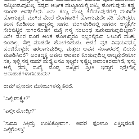
ಬಿಟ್ಟುಬಿಡುವುದಿಲ್ಲ. ಸದ್ಯದ ಆರ್ಥಿಕ ಪರಿಸ್ಥಿತಿಯಲ್ಲಿ ಬಿಟ್ಟು ಹೋಗುವುದು ಕಷ್ಟ.
ಬಾಂಡ್ ಅವಧಿಗೇನು ಏನು ಕಣ್ಣು ಮುಚ್ಚಿ ತೆರೆಯುವುದರಲ್ಲಿ ಮುಗಿದೇ
ಹೋಗುತ್ತದೆ. ಮುಗಿದ ಮೇಲೆ ಬೆಂಗಳೂರಿಗೆ ಹೋಗುವುದೇ ಸರಿ. ಹೇಗಿದ್ದರೂ
ಕೆಲಸ ಕೊಡಿಸಲು ಇದ್ದಾನಲ್ಲ ಸಾಗರ. ಬೆಂಗಳೂರಿನಲ್ಲಿ ಸಾಗರನ ಆಸ್ಪತ್ರೆಗೇ
ಸೇರಿಬಿಟ್ಟರೆ ಸಾಗರನೊಡನೆ ಮತ್ತೆ ನನ್ನ ಸಂಬಂಧ ಶುರುವಾಗುವುದಿಲ್ಲವಾ?
ಏನೇ ದೂರ ದೂರ ಅಂತ ಹೋಗಿದ್ದರೂ ಇಬ್ಬರಲ್ಲಿರುವ ಒಲವಿಗೆ ಮುಕ್ಕು
ಬಂದಿಲ್ಲ. ಸೆಕ್ಸ್ ಮಾಡದೇ ಹೋಗಬಹುದು. ಆದರೆ ಪ್ರತಿ ವಿಷಯವನ್ನೂ
ಹಂಚಿಕೊಳ್ಳದೇ ಇರಲಾಗುವುದಿಲ್ಲ. ಮತ್ತದು ಅವನ ಸಂಸಾರದಲ್ಲಿ ಬಿರುಕು
ಮೂಡಿಸಿದರೆ? ಅಂತದ್ದಕ್ಕೆ ಅವನು ಅವಕಾಶ ಕೊಡುವುದಿಲ್ಲ ಅನ್ನುವುದೇನೋ
ಸತ್ಯ. ಇಲ್ಲಿ ನನ್ನ ರಾಮ್ ಮಧ್ಯೆ ಏನೂ ಇಲ್ಲದೇ ಇಷ್ಟೆಲ್ಲ ಅವಾಂತರವಾಗಿದೆ, ಇನ್ನು
ಅಲ್ಲಿ ನಮ್ಮ ಮಧ್ಯೆ ದೊಡ್ಡ ಮಟ್ಟದ ಪ್ರೀತಿ ಇದ್ದಾಗ ಇನ್ನೇನೆಲ್ಲ
ಅನಾಹುತಗಳಾಗಬಹುದು?
ರಾಮ್ ಪ್ರಸಾದನ ಮೆಸೇಜುಗಳನ್ನು ತೆರೆದೆ.
"ಎಲ್ಲಿ ಡಾಕ್ಟ್ರೇ?"
"ಎಲ್ರೀ ಹೋದ್ರೀ?"
"ಸುಮಾ ಸಿಕ್ಕಿದ್ರು ಊಟಕ್ಕೋದಾಗ. ಅವರ ಫೋನೂ ಎತ್ತಿಲ್ಲವಂತೆ.
ಎಲ್ಲಿಗೋದ್ರಿ"