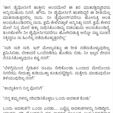
"ಈಗ ಡೈವೋರ್ಸಿಗೆ ಹಾಕ್ತೀನಿ ಅಂದಮೇಲೆ ಈ ತರ ಮಾತಾಡ್ತಿದ್ದಾರಿವರು
ಅನ್ನಿಸಬಹುದು ನಿನಗೆ. ಹೌದು. ನೀ ಡೈವೋರ್ಸಿಗೆ ಹಾಕದಿದ್ದರೆ ಈ ರೀತಿಯೆಲ್ಲ
ಮಾತನಾಡುತ್ತಿರಲಿಲ್ಲ ನಾನು. ನೀ ಡೈವೋರ್ಸ್‌ವರೆಗೂ ಹೋಗುತ್ತಿ ಅಂತ
ಅಂದುಕೊಂಡಿರಲಿಲ್ಲ ನಾನು. ಕ್ಷಮೆ ಕೇಳಿಬಿಡ್ತಾಳೆ ಅನ್ನಿಸಿತ್ತು ನನಗೆ. ಕ್ಷಮೆ ಕೇಳಿದ
ಮೇಲೆ ನಿನ್ನ ಮೇಲೆ ಹಕ್ಕು ಸಾಧಿಸಿಕೊಂಡಿದ್ದು ಬಿಡಬಹುದು ಅಂದುಕೊಂಡಿದ್ದೆ.
ತಿಂಗಳೊಳಗೇ ನೀ ಡೈವೋರ್ಸಿನವರೆಗೂ ಹೋಗಿಬಿಡುತ್ತಿ ಅನ್ನೋ ಸಣ್ಣ ಸೂಚನೆ
ಸಿಕ್ಕಿದ್ದರೂ ನಾ ಹಿಂಗೆಲ್ಲ ನಡೆದುಕೊಳ್ಳುತ್ತಿರಲಿಲ್ಲ"
"ಸಾರಿ ಸಾರಿ ಸಾರಿ. ಇನ್ ಮೇಲ್ಯಾವತ್ತೂ ಈ ರೀತಿ ನಡೆದುಕೊಳ್ಳುವುದಿಲ್ಲ.
ಕ್ಷಮಿಸಿಬಿಡು. ಬೇಕಾದರೆ ಒಂದೆರಡೇಟು ಹೊಡೆದು ಬಿಡು. ನೀ ಇಲ್ಲದ ಜೀವನ
ನೆನಪಿಸಿಕೊಳ್ಳುವುದೂ ಕಷ್ಟ ನನಗೆ"
"ಬೆಳಿಗ್ಗೆಯಿಂದ ಸ್ನೇಹಿತನ ರೂಮು ಸೇರಿಕೊಂಡು ಒಂದಾದ ಮೇಲೊಂದು
ಸಿಗರೇಟು ಸೇದುತ್ತಾ ಕುಡಿಯುತ್ತಾ ಕೂತುಬಿಟ್ಟಿದ್ದೀನಿ. ಮತ್ತೇನು ಮಾಡುವುದೋ
ತಿಳಿಯುವುದಿಲ್ಲ ನನಗೆ"
"ಕಾಯ್ತಿರ್ತೀನಿ ನಿನ್ನ ಫೋನಿಗೆ"
"ನನ್ನ ತಪ್ಪುಗಳನ್ನು ಸರಿಪಡಿಸಿಕೊಳ್ಳಲು ಒಂದು ಅವಕಾಶ ಕೊಡು"
ಒಂದು ಅವಕಾಶ?! ಒಂದಾ ಎರಡಾ.... ಎಷ್ಟೆಲ್ಲ ಅವಕಾಶಗಳನ್ನು ನೀಡಿದ್ದೀನಿ.