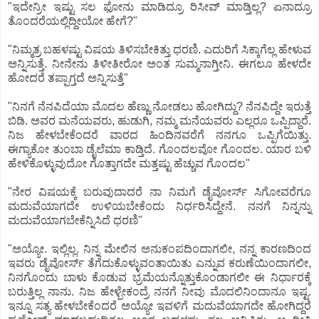
"ಇದೇನ್ರೀ ಇಷ್ಟು ಸಲ ಫೋನು ಮಾಡಿದ್ರೂ ರಿಸೀವ್ ಮಾಡ್ತಿಲ್ಲ? ಏನಾದ್ರೂ
ತೊಂದರೆಯಲ್ಲಿದ್ದೀಯೋ ಹೇಗೆ?"
"ನಿಮ್ಮತ್ರ ಬಹಳಷ್ಟು ವಿಷಯ ತಿಳಿಸಬೇಕಿತ್ತು ಧರಣಿ. ಎದುರಿಗೆ ಸಿಕ್ಕಾಗೆಲ್ಲ ಹೇಳುವ
ಅನ್ನಿಸುತ್ತೆ. ನೀನೇನು ತಿಳೀತೀರೋ ಅಂತ ಸುಮ್ಮನಾಗ್ತೀನಿ. ಈಗಲೂ ಹೇಳದೇ
ಹೋದರೆ ತಪ್ಪಾಗ್ತದೆ ಅನ್ನಿಸುತ್ತೆ"
"ನಿನಗೆ ನೆನಪಿದೆಯಾ ಮೊದಲ ಹೆಣ್ಣು ನೋಡಲು ಹೋಗಿದ್ದು? ನೆನಪಿದ್ದೇ ಇರುತ್ತೆ
ಬಿಡಿ. ಅವರ ಮನೆಯವರು, ಹುಡುಗಿ, ನಮ್ಮ ಮನೆಯವರು ಎಲ್ಲರೂ ಒಪ್ಪಿದ್ದಾರೆ.
ನಿಜ ಹೇಳಬೇಕೆಂದರೆ ವಾರದ ಹಿಂದಿನವರೆಗೆ ನನಗೂ ಒಪ್ಪಿಗೆಯಿತ್ತು.
ಈಗ್ಯಾಕೋ ತುಂಬಾ ಡೈಲೆಮಾ ಕಾಡ್ತಿದೆ. ಗೊಂದಲವೋ ಗೊಂದಲ. ಯಾರ ಬಳಿ
ಹೇಳಿಕೊಳ್ಳುವುದೋ ಗೊತ್ತಾಗದೇ ಮತ್ತಷ್ಟು ಹೆಚ್ಚುವ ಗೊಂದಲ"
"ನೇರ ವಿಷಯಕ್ಕೆ ಬರುವುದಾದರೆ ನಾ ನಿಮಗೆ ಡೈವೋರ್ಸ್ ಸಿಗೋವರೆಗೂ
ಮದುವೆಯಾಗದೇ ಉಳಿಯಬೇಕೆಂದು ನಿರ್ಧರಿಸಿದ್ದೇನೆ. ನನಗೆ ನಿನ್ನನ್ನು
ಮದುವೆಯಾಗಬೇಕೆನ್ನಿಸಿದೆ ಧರಣಿ"
"ಅಯ್ಯೋ. ಇಲ್ಲಿಲ್ಲ. ನಿನ್ನ ಮೇಲಿನ ಅನುಕಂಪದಿಂದಾಗಲೀ, ನನ್ನ ಕಾರಣದಿಂದ
ಇವರು ಡೈವೋರ್ಸ್ ತೆಗೆದುಕೊಳ್ಳುವಂತಾಯಿತು ಎನ್ನುವ ಕರುಣೆಯಿಂದಾಗಲೀ,
ನಿನಗೊಂದು ಬಾಳು ಕೊಡುವ ಭ್ರಮೆಯನ್ನೊತ್ತುಕೊಂಡಾಗಲೀ ಈ ನಿರ್ಧಾರಕ್ಕೆ
ಬರುತ್ತಿಲ್ಲ ನಾನು. ನಿಜ ಹೇಳ್ಬೇಕಂದ್ರೆ ನನಗೆ ನೀವು ಮೊದಲಿನಿಂದಾನೂ ಇಷ್ಟ.
ಇನ್ನೂ ಸತ್ಯ ಹೇಳಬೇಕೆಂದರೆ ಅಯ್ಯೋ ಇವಳಿಗೆ ಮದುವೆಯಾಗದೇ ಹೋಗಿದ್ದರೆ