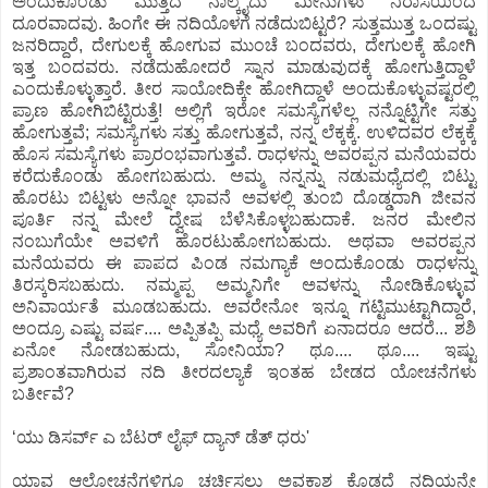
ಅಂದುಕೊಂಡು ಮುತ್ತಿದ ನಾಲ್ಕೈದು ಮೀನುಗಳು ನಿರಾಸೆಯಿಂದ
ದೂರವಾದವು. ಹಿಂಗೇ ಈ ನದಿಯೊಳಗೆ ನಡೆದುಬಿಟ್ಟರೆ? ಸುತ್ತಮುತ್ತ ಒಂದಷ್ಟು
ಜನರಿದ್ದಾರೆ, ದೇಗುಲಕ್ಕೆ ಹೋಗುವ ಮುಂಚೆ ಬಂದವರು, ದೇಗುಲಕ್ಕೆ ಹೋಗಿ
ಇತ್ತ ಬಂದವರು. ನಡೆದುಹೋದರೆ ಸ್ನಾನ ಮಾಡುವುದಕ್ಕೆ ಹೋಗುತ್ತಿದ್ದಾಳೆ
ಎಂದುಕೊಳ್ಳುತ್ತಾರೆ. ತೀರ ಸಾಯೋದಿಕ್ಕೇ ಹೋಗಿದ್ದಾಳೆ ಅಂದುಕೊಳ್ಳುವಷ್ಟರಲ್ಲಿ
ಪ್ರಾಣ ಹೋಗಿಬಿಟ್ಟಿರುತ್ತೆ! ಅಲ್ಲಿಗೆ ಇರೋ ಸಮಸ್ಯೆಗಳೆಲ್ಲ ನನ್ನೊಟ್ಟಿಗೇ ಸತ್ತು
ಹೋಗುತ್ತವೆ; ಸಮಸ್ಯೆಗಳು ಸತ್ತು ಹೋಗುತ್ತವೆ, ನನ್ನ ಲೆಕ್ಕಕ್ಕೆ. ಉಳಿದವರ ಲೆಕ್ಕಕ್ಕೆ
ಹೊಸ ಸಮಸ್ಯೆಗಳು ಪ್ರಾರಂಭವಾಗುತ್ತವೆ. ರಾಧಳನ್ನು ಅವರಪ್ಪನ ಮನೆಯವರು
ಕರೆದುಕೊಂಡು ಹೋಗಬಹುದು. ಅಮ್ಮ ನನ್ನನ್ನು ನಡುಮಧ್ಯೆದಲ್ಲಿ ಬಿಟ್ಟು
ಹೊರಟು ಬಿಟ್ಟಳು ಅನ್ನೋ ಭಾವನೆ ಅವಳಲ್ಲಿ ತುಂಬಿ ದೊಡ್ಡದಾಗಿ ಜೀವನ
ಪೂರ್ತಿ ನನ್ನ ಮೇಲೆ ದ್ವೇಷ ಬೆಳೆಸಿಕೊಳ್ಳಬಹುದಾಕೆ. ಜನರ ಮೇಲಿನ
ನಂಬುಗೆಯೇ ಅವಳಿಗೆ ಹೊರಟುಹೋಗಬಹುದು. ಅಥವಾ ಅವರಪ್ಪನ
ಮನೆಯವರು ಈ ಪಾಪದ ಪಿಂಡ ನಮಗ್ಯಾಕೆ ಅಂದುಕೊಂಡು ರಾಧಳನ್ನು
ತಿರಸ್ಕರಿಸಬಹುದು. ನಮ್ಮಪ್ಪ ಅಮ್ಮನಿಗೇ ಅವಳನ್ನು ನೋಡಿಕೊಳ್ಳುವ
ಅನಿವಾರ್ಯತೆ ಮೂಡಬಹುದು. ಅವರೇನೋ ಇನ್ನೂ ಗಟ್ಟಿಮುಟ್ಟಾಗಿದ್ದಾರೆ,
ಅಂದ್ರೂ ಎಷ್ಟು ವರ್ಷ.... ಅಪ್ಪಿತಪ್ಪಿ ಮಧ್ಯೆ ಅವರಿಗೆ ಏನಾದರೂ ಆದರೆ... ಶಶಿ
ಏನೋ ನೋಡಬಹುದು, ಸೋನಿಯಾ? ಥೂ.... ಥೂ.... ಇಷ್ಟು
ಪ್ರಶಾಂತವಾಗಿರುವ ನದಿ ತೀರದಲ್ಯಾಕೆ ಇಂತಹ ಬೇಡದ ಯೋಚನೆಗಳು
ಬರ್ತೀವೆ?
ʻಯು ಡಿಸರ್ವ್ ಎ ಬೆಟರ್ ಲೈಫ್ ದ್ಯಾನ್ ಡೆತ್ ಧರು'
ಯಾವ ಆಲೋಚನೆಗಳಿಗೂ ಚರ್ಚಿಸಲು ಅವಕಾಶ ಕೊಡದೆ ನದಿಯನ್ನೇ