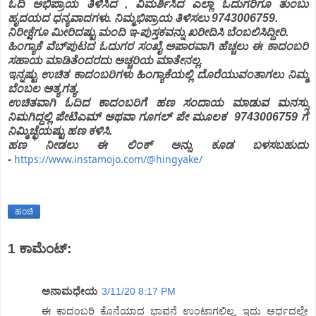
ಓದಿ ಅಭಿಪ್ರಾಯ ತಿಳಿಸಿದ , ವಿಮರ್ಶಿಸಿದ ಎಲ್ಲಾ ಓದುಗರಿಗೂ ತುಂಬು
ಹೃದಯದ ಧನ್ಯವಾದಗಳು. ನಿಮ್ಮಭಿಪ್ರಾಯ ತಿಳಿಸಲು
9743006759.
ನಿರೀಕ್ಷೆಗೂ ಮೀರಿದಷ್ಟು ಮಂದಿ ಇ-ಪುಸ್ತಕವನ್ನು ಖರೀದಿಸಿ ಬೆಂಬಲಿಸಿದ್ದೀರಿ.
ಹಿಂಗ್ಯಾಕೆ ವೆಬ್‌ಪುಟದ ಓದುಗರ ಸಂಖೈ ಅಪಾರವಾಗಿ ಹೆಚ್ಚಲು ಈ ಕಾದಂಬರಿ
ಸಹಾಯ ಮಾಡಿತೆಂದರದು ಅಚ್ಚರಿಯ ಮಾತೇನಲ್ಲ.
ಇನ್ನಷ್ಟು ಉಚಿತ ಕಾದಂಬರಿಗಳು ಹಿಂಗ್ಯಾಕೆಯಲ್ಲಿ ದೊರೆಯುವಂತಾಗಲು ನಿಮ್ಮ
ಬೆಂಬಲ ಅತ್ಯಗತ್ಯ.
ಉಚಿತವಾಗಿ ಓದಿದ ಕಾದಂಬರಿಗೆ ಹಣ ಸಂದಾಯ ಮಾಡುವ ಮನಸ್ಸು
ನಿಮಗಿದ್ದಲ್ಲಿ ಪೇಟಿಎಮ್‌ ಅಥವಾ ಗೂಗಲ್‌ ಪೇ ಮೂಲಕ 9743006759 ಗೆ
ನಿಮ್ಮಿಚ್ಛೆಯಷ್ಟು ಹಣ ಕಳಿಸಿ.
ಹಣ ನೀಡಲು ಈ ಲಿಂಕ್‌ ಅನ್ನು ಕೂಡ ಬಳಸಬಹುದು
https://www.instamojo.com/@hingyake/
-
ಹಂಚಿ
1 ಕಾಮೆಂಟ್‌:
ಅನಾಮಧೇಯ
3/11/20 8:17 PM
ಈ ಕಾದಂಬರಿ ಕೊನೆಯಾದ ಭಾವನೆ ಉಂಟಾಗಲಿಲ್ಲ, ಇದು ಅರ್ಧದಲ್ಲೇ