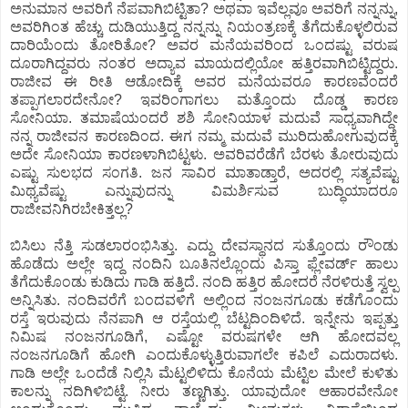
ಅನುಮಾನ ಅವರಿಗೆ ನೆಪವಾಗಿಬಿಟ್ಟಿತಾ? ಅಥವಾ ಇವೆಲ್ಲವೂ ಅವರಿಗೆ ನನ್ನನ್ನು,
ಅವರಿಗಿಂತ ಹೆಚ್ಚು ದುಡಿಯುತ್ತಿದ್ದ ನನ್ನನ್ನು ನಿಯಂತ್ರಣಕ್ಕೆ ತೆಗೆದುಕೊಳ್ಳಲಿರುವ
ದಾರಿಯೆಂದು ತೋರಿತೋ? ಅವರ ಮನೆಯವರಿಂದ ಒಂದಷ್ಟು ವರುಷ
ದೂರಾಗಿದ್ದವರು ನಂತರ ಅದ್ಯಾವ ಮಾಯದಲ್ಲಿಯೋ ಹತ್ತಿರವಾಗಿಬಿಟ್ಟಿದ್ದರು.
ರಾಜೀವ ಈ ರೀತಿ ಆಡೋದಿಕ್ಕೆ ಅವರ ಮನೆಯವರೂ ಕಾರಣವೆಂದರೆ
ತಪ್ಪಾಗಲಾರದೇನೋ? ಇವರಿಂಗಾಗಲು ಮತ್ತೊಂದು ದೊಡ್ಡ ಕಾರಣ
ಸೋನಿಯಾ. ತಮಾಷೆಯಂದರೆ ಶಶಿ ಸೋನಿಯಾಳ ಮದುವೆ ಸಾಧ್ಯವಾಗಿದ್ದೇ
ನನ್ನ ರಾಜೀವನ ಕಾರಣದಿಂದ. ಈಗ ನಮ್ಮ ಮದುವೆ ಮುರಿದುಹೋಗುವುದಕ್ಕೆ
ಅದೇ ಸೋನಿಯಾ ಕಾರಣಳಾಗಿಬಿಟ್ಟಳು. ಅವರಿವರೆಡೆಗೆ ಬೆರಳು ತೋರುವುದು
ಎಷ್ಟು ಸುಲಭದ ಸಂಗತಿ. ಜನ ಸಾವಿರ ಮಾತಾಡ್ತಾರೆ, ಅದರಲ್ಲಿ ಸತ್ಯವೆಷ್ಟು
ಮಿಥ್ಯವೆಷ್ಟು ಎನ್ನುವುದನ್ನು ವಿಮರ್ಶಿಸುವ ಬುದ್ಧಿಯಾದರೂ
ರಾಜೀವನಿಗಿರಬೇಕಿತ್ತಲ್ಲ?
ಬಿಸಿಲು ನೆತ್ತಿ ಸುಡಲಾರಂಭಿಸಿತ್ತು. ಎದ್ದು ದೇವಸ್ಥಾನದ ಸುತ್ತೊಂದು ರೌಂಡು
ಹೊಡೆದು ಅಲ್ಲೇ ಇದ್ದ ನಂದಿನಿ ಬೂತಿನಲ್ಲೊಂದು ಪಿಸ್ತಾ ಫ್ಲೇವರ್ಡ್ ಹಾಲು
ತೆಗೆದುಕೊಂಡು ಕುಡಿದು ಗಾಡಿ ಹತ್ತಿದೆ. ನಂದಿ ಹತ್ತಿರ ಹೋದರೆ ನೆರಳಿರುತ್ತೆ ಸ್ವಲ್ಪ
ಅನ್ನಿಸಿತು. ನಂದಿವರೆಗೆ ಬಂದವಳಿಗೆ ಅಲ್ಲಿಂದ ನಂಜನಗೂಡು ಕಡೆಗೊಂದು
ರಸ್ತೆ ಇರುವುದು ನೆನಪಾಗಿ ಆ ರಸ್ತೆಯಲ್ಲಿ ಬೆಟ್ಟದಿಂದಿಳಿದೆ. ಇನ್ನೇನು ಇಪ್ಪತ್ತು
ನಿಮಿಷ ನಂಜನಗೂಡಿಗೆ, ಎಷ್ಟೋ ವರುಷಗಳೇ ಆಗಿ ಹೋದವಲ್ಲ
ನಂಜನಗೂಡಿಗೆ ಹೋಗಿ ಎಂದುಕೊಳ್ಳುತ್ತಿರುವಾಗಲೇ ಕಪಿಲೆ ಎದುರಾದಳು.
ಗಾಡಿ ಅಲ್ಲೇ ಒಂದೆಡೆ ನಿಲ್ಲಿಸಿ ಮೆಟ್ಟಲಿಳಿದು ಕೊನೆಯ ಮೆಟ್ಟಿಲ ಮೇಲೆ ಕುಳಿತು
ಕಾಲನ್ನು ನದಿಗಿಳಿಬಿಟ್ಟೆ. ನೀರು ತಣ್ಣಗಿತ್ತು. ಯಾವುದೋ ಆಹಾರವೇನೋ