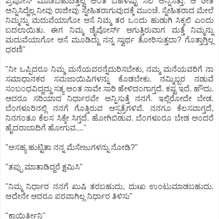
ಪ್ರಪೋಸ್ ಮಾಡಬಹುದಿತ್ತಲ್ವ ಅಂತ ಬಹಳಷ್ಟು ಸಲ ಅನ್ನಿಸಿತ್ತು. ಆ ರೀತಿ
ಅನ್ನಿಸಿದ್ದೆಲ್ಲ ನೀವು ರಾಜೀವು ಸ್ನೇಹಿತರಾಗುವುದಕ್ಕೆ ಮುಂಚೆ. ಸ್ನೇಹಿತರಾದ ಮೇಲೆ
ನಿಮ್ಮನ್ನು ಮದುವೆಯಾಗೋ ಆಸೆ ನಿಮ್ಮ ತರ ಒಂದು ಹುಡುಗಿ ಸಿಕ್ಕಲಿ ಎಂದು
ಬದಲಾಯಿತು. ಈಗ ನಿಮ್ಮ ಡೈವೋರ್ಸ್ ಆಗುತ್ತಿರುವಾಗ ಮತ್ತೆ ನಿಮ್ಮನ್ನು
ಮದುವೆಯಾಗೋ ಆಸೆ ಮೂಡಿದ್ದು ನನ್ನ ಸ್ವಾರ್ಥ ತೋರಿಸುತ್ತದಾ? ಗೊತ್ತಾಗ್ತಿಲ್ಲ
ಧರಣಿ"
"ನೀ ಒಪ್ಪಿದರೂ ನಿಮ್ಮ ಮನೆಯವರನ್ನೆದುರಿಸಬೇಕು, ನಮ್ಮ ಮನೆಯವರಿಗೆ ನಾ
ಸಮಾಧಾನಕರ ಸಮಜಾಯಿಷಿಗಳನ್ನು ಕೊಡಬೇಕು. ನಮ್ಮಿಬ್ಬರ ನಡುವೆ
ಸಂಬಂಧವಿದ್ದದ್ದು ಸತ್ಯ ಅಂತ ನಾವೇ ಸಾರಿ ಹೇಳಿದಂಗಾಗ್ತದೆ. ಕಷ್ಟ ಇದೆ. ಹೌದು.
ಆದರೂ ಸರಿಯಾದ ನಿರ್ಧಾರವೇ ಅನ್ನಿಸುತ್ತೆ ನನಗೆ. ಇಲ್ಲಿರೋದೇ ಬೇಡ.
ಬೆಂಗಳೂರಿನಲ್ಲಿ ನನಗೆ ಗೊತ್ತಿರುವ ಆಸ್ಪತ್ರೆಗಳಿವೆ. ನನಗೂ ಕೆಲಸವಾಗ್ತದೆ,
ನಿನಗಂತೂ ಕೆಲಸ ಸಿಕ್ಕೇ ಸಿಗ್ತದೆ. ಹೋಗಿಬಿಡುವ. ಬೆಂಗಳೂರೂ ಬೇಡ ಅಂದರೆ
ಹೈದರಾಬಾದಿಗೆ ಹೋಗುವ...."
"ಅಸಹ್ಯ ಹುಟ್ಟಿತಾ ನನ್ನ ಮೆಸೇಜುಗಳನ್ನು ನೋಡಿ?"
"ತಪ್ಪು ಮಾತಾಡಿದ್ದರೆ ಕ್ಷಮಿಸಿ"
"ನಿಮ್ಮ ನಿರ್ಧಾರ ನನಗೆ ಖುಷಿ ತರಬಹುದು, ದುಃಖ ಉಂಟುಮಾಡಬಹುದು.
ಅದೇನೇ ಆದರೂ ಪರವಾಗಿಲ್ಲ ನಿರ್ಧಾರ ತಿಳಿಸು"
"ಕಾಯ್ತಿರ್ತೀನಿ"