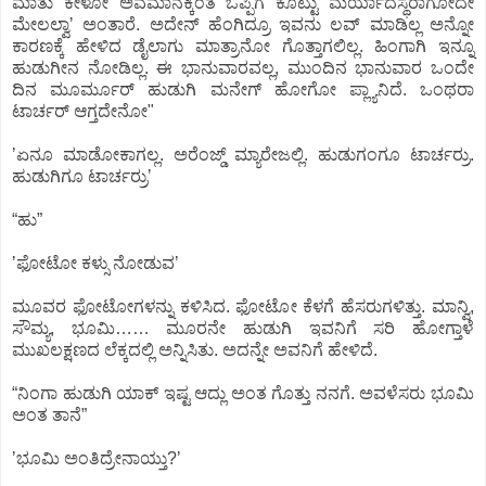
ಮಾತು ಕೇಳೋ ಅವಮಾನಕ್ಕಿಂತ ಒಪ್ಪಿಗೆ ಕೊಟ್ಟು ಮರ್ಯಾದಸ್ಥರಾಗೋದೇ
ಮೇಲಲ್ವಾʼ ಅಂತಾರೆ. ಅದೇನ್‌ ಹೆಂಗಿದ್ರೂ ಇವನು ಲವ್‌ ಮಾಡಿಲ್ಲ ಅನ್ನೋ
ಕಾರಣಕ್ಕೆ ಹೇಳಿದ ಡೈಲಾಗು ಮಾತ್ರಾನೋ ಗೊತ್ತಾಗಲಿಲ್ಲ. ಹಿಂಗಾಗಿ ಇನ್ನೂ
ಹುಡುಗೀನ ನೋಡಿಲ್ಲ. ಈ ಭಾನುವಾರವಲ್ಲ, ಮುಂದಿನ ಭಾನುವಾರ ಒಂದೇ
ದಿನ ಮೂರ್ಮೂರ್‌ ಹುಡುಗಿ ಮನೇಗ್‌ ಹೋಗೋ ಪ್ಲ್ಯಾನಿದೆ. ಒಂಥರಾ
ಟಾರ್ಚರ್‌ ಆಗ್ತದೇನೋ"
ʼಏನೂ ಮಾಡೋಕಾಗಲ್ಲ. ಅರೆಂಜ್ಡ್‌ ಮ್ಯಾರೇಜಲ್ಲಿ. ಹುಡುಗಂಗೂ ಟಾರ್ಚರ್ರು.
ಹುಡುಗಿಗೂ ಟಾರ್ಚರ್ರುʼ
“ಹು”
ʼಫೋಟೋ ಕಳ್ಸು ನೋಡುವʼ
ಮೂವರ ಫೋಟೋಗಳನ್ನು ಕಳಿಸಿದ. ಫೋಟೋ ಕೆಳಗೆ ಹೆಸರುಗಳಿತ್ತು. ಮಾನ್ವಿ,
ಸೌಮ್ಯ, ಭೂಮಿ…… ಮೂರನೇ ಹುಡುಗಿ ಇವನಿಗೆ ಸರಿ ಹೋಗ್ತಾಳೆ
ಮುಖಲಕ್ಷಣದ ಲೆಕ್ಕದಲ್ಲಿ ಅನ್ನಿಸಿತು. ಅದನ್ನೇ ಅವನಿಗೆ ಹೇಳಿದೆ.
“ನಿಂಗಾ ಹುಡುಗಿ ಯಾಕ್‌ ಇಷ್ಟ ಆದ್ಲು ಅಂತ ಗೊತ್ತು ನನಗೆ. ಅವಳೆಸರು ಭೂಮಿ
ಅಂತ ತಾನೆ”
ʼಭೂಮಿ ಅಂತಿದ್ರೇನಾಯ್ತು?ʼ