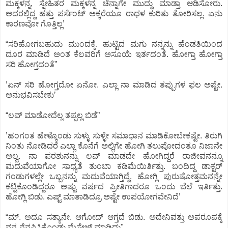
ಮಕ್ಕಳನ್ನ, ಸ್ನೇಹಿತರ ಮಕ್ಕಳನ್ನ ಚೆನ್ನಾಗೇ ಮುದ್ದು ಮಾಡ್ತಾ ಆಡಿಸೋರು.
ಅದರಲ್ಲಿದ್ದ ಹತ್ತು ಪರ್ಸೆಂಟ್‌ ಅಕ್ಕರೆಯೂ ರಾಧಳ ಕುರಿತು ತೋರಿಸಲ್ಲ. ಏನು
ಕಾರಣವೋ ಗೊತ್ತಿಲ್ಲʼ
“ಸರಿಹೋಗಬಹುದು ಮುಂದಕ್ಕೆ. ಹುಟ್ಟಿದ ಮಗು ನನ್ನನ್ನು ಹೆಂಡತಿಯಿಂದ
ದೂರ ಮಾಡಿದೆ ಅಂತ ಕೆಲವರಿಗೆ ಅಸೂಯೆ ಇರ್ತದಂತೆ. ಹೋಗ್ತಾ ಹೋಗ್ತಾ
ಸರಿ ಹೋಗ್ತದಂತೆ”
ʼಏನ್‌ ಸರಿ ಹೋಗ್ತದೋ ಏನೋ. ಎಲ್ಲಾ ನಾ ಮಾಡಿದ ತಪ್ಪುಗಳ ಫಲ ಅಷ್ಟೇ.
ಅನುಭವಿಸಬೇಕುʼ
“ಲವ್‌ ಮಾಡೋದೆಲ್ಲ ತಪ್ಪಲ್ಲ ಬಿಡೆ”
ʼಹಂಗಂತ ಹೇಳ್ಕೊಂಡು ಸುಳ್ಳು ಸುಳ್ಳೇ ಸಮಾಧಾನ ಮಾಡಿಕೋಬೇಕಷ್ಟೇ. ತಿರುಗಿ
ನಿಂತು ನೋಡಿದರೆ ಎಲ್ಲಾ ಕೊನೆಗೆ ಅಲ್ಲಿಗೇ ಹೋಗಿ ತಲುಪೋದಂತೂ ನಿಜಾನೇ
ಅಲ್ವ. ನಾ ಪರಶುನನ್ನು ಲವ್‌ ಮಾಡದೇ ಹೋಗಿದ್ದರೆ ರಾಜೀವನನ್ನೂ
ಮದುವೆಯಾಗೋ ಸಾಧ್ಯತೆ ತುಂಬಾ ಕಡಿಮೆಯಿರ್ತಿತ್ತು. ಬಂದಿದ್ದ ಡಾಕ್ಟರ್‌
ಗಂಡುಗಳಲ್ಲೇ ಒಬ್ಬನನ್ನು ಮದುವೆಯಾಗ್ತಿದ್ದೆ. ಹೋಗ್ಲಿ ಪುರುಷೋತ್ತಮನನ್ನೇ
ಕಟ್ಟಿಕೊಂಡಿದ್ದರೂ ಅಷ್ಟು ವರ್ಷದ ಪ್ರೀತಿಗಾದರೂ ಒಂದು ಬೆಲೆ ಇರ್ತಿತ್ತು.
ಹೋಗ್ಲಿ ಬಿಡು. ಎಷ್ಟ್‌ ಮಾತಾಡಿದ್ರೂ ಅಷ್ಟೇ ಉಪಯೋಗವೇನಿದೆʼ
‌“ಮ್. ಅದೂ ಸತ್ಯಾನೇ. ಆಗೋದ್‌ ಆಗ್ತದೆ ಬಿಡು. ಅದೇನಿವತ್ತು ಅಪರೂಪಕ್ಕೆ
ನನ್ನ ನೆನಪಿಸಿಕೊಂಡು ಮೆಸೇಜ್‌ ಮಾಡಿದ್ದು"