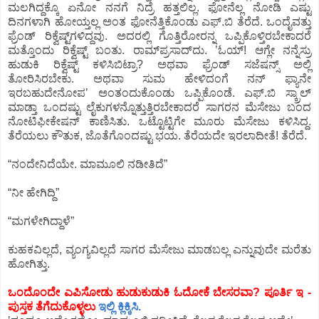
ಮಲಗಿದ್ದಕ್ಕೊ ಏನೋ ನನಗೆ ನಿದ್ರೆ ಹತ್ತಲಿಲ್ಲ. ಫೋನೆಲ್ಲ ನೋಡಿ ಎಷ್ಟು
ದಿನಗಳಾಗಿ ಹೋಯ್ತಲ್ಲ ಅಂತ ಫೋನೆತ್ತಿಕೊಂಡು ಎಫ್.ಬಿ ತೆರೆದೆ. ಒಂದೈವತ್ತು
ಫ್ರೆಂಡ್‌ ರಿಕ್ವೆಷ್ಟ್‌ಗಳಿದ್ದವು. ಅದರಲ್ಲಿ ಗೊತ್ತಿರೋರನ್ನ ಒಪ್ಪಿಕೊಳ್ತಿರಬೇಕಾದರೆ
ಮತ್ತೊಂದು ರಿಕ್ವೆಷ್ಟ್‌ ಬಂತು. ರಾಮ್‌ಪ್ರಸಾದ್‌ದು. ʼಓಯ್!‌ ಆಗ್ಲೇ ನನ್ನೆಸ್ರು
ಹುಡುಕಿ ರಿಕ್ವೆಷ್ಟ್‌ ಕಳಿಸಿಬಿಟ್ರಾ? ಅಥವಾ ಫ್ರೆಂಡ್‌ ಸಜೆಷನ್ಸ್‌ ಅಲ್ಲಿ
ತೋರಿಸಿರಬೇಕು. ಅಥವಾ ಸುಮ ಹೇಳಿದಂಗೆ ನನ್‌ ಫ್ಯಾನೇ
ಇರಬಹುದೇನೋಪʼ ಅಂತಂದುಕೊಂಡು ಒಪ್ಪಿಕೊಂಡೆ. ಎಫ್.ಬಿ ಸ್ಕ್ರಾಲ್‌
ಮಾಡ್ತಾ ಒಂದಷ್ಟು ಲೈಕುಗಳನ್ನೊತ್ತುತ್ತಿರಬೇಕಾದರೆ ಸಾಗರನ ಮೆಸೇಜು ಬಂದ
ನೋಟಿಫೀಕೇಷನ್‌ ಕಾಣಿಸಿತು. ಒಟ್ಟೊಟ್ಟಿಗೇ ಮೂರು ಮೆಸೇಜು ಕಳಿಸಿದ್ದ.
ತೆರೆಯಲು ಕೌತುಕ, ಜೊತೆಗೊಂದಷ್ಟು ಭಯ. ತೆರೆಯದೇ ಇರಲಾದೀತೆ! ತೆರೆದೆ.
“ನಂದೇನಿದೆಯೇ. ಮಾಮೂಲಿ ನಡೀತಿದೆ”
“ನೀ ಹೇಗಿದ್ದಿ”
“ಮಗಳೇಗಿದ್ದಾಳೆ”
ಕುಹಕವಿಲ್ಲದೆ, ವ್ಯಂಗ್ಯವಿಲ್ಲದೆ ಸಾಗರ ಮೆಸೇಜು ಮಾಡಬಲ್ಲ ಎನ್ನುವುದೇ ಮರೆತು
ಹೋಗಿತ್ತು.
ಒಂದೊಂದೇ ಎಪಿಸೋಡು ಹುಡುಕುಡುಕಿ ಓದೋಕೆ ಬೇಸರವಾ? ಪೂರ್ತಿ ಇ -
ಪುಸ್ತಕ ತೆಗೆದುಕೊಳ್ಳಲು
ಇಲ್ಲಿ ಕ್ಲಿಕ್ಕಿಸಿ.