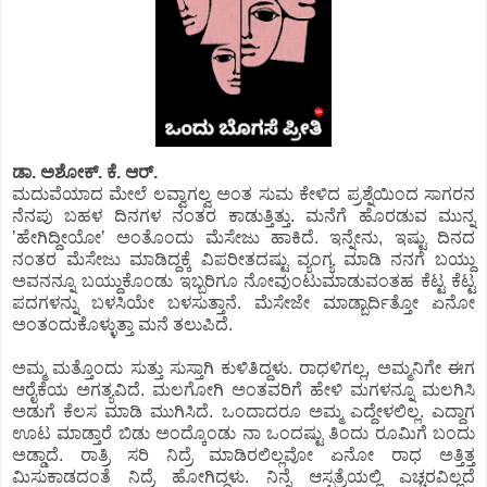
ಡಾ. ಅಶೋಕ್.‌ ಕೆ. ಆರ್.‌
ಮದುವೆಯಾದ ಮೇಲೆ ಲವ್ವಾಗಲ್ವ ಅಂತ ಸುಮ ಕೇಳಿದ ಪ್ರಶ್ನೆಯಿಂದ ಸಾಗರನ
ನೆನಪು ಬಹಳ ದಿನಗಳ ನಂತರ ಕಾಡುತ್ತಿತ್ತು. ಮನೆಗೆ ಹೊರಡುವ ಮುನ್ನ
ʼಹೇಗಿದ್ದೀಯೋʼ ಅಂತೊಂದು ಮೆಸೇಜು ಹಾಕಿದೆ. ಇನ್ನೇನು, ಇಷ್ಟು ದಿನದ
ನಂತರ ಮೆಸೇಜು ಮಾಡಿದ್ದಕ್ಕೆ ವಿಪರೀತದಷ್ಟು ವ್ಯಂಗ್ಯ ಮಾಡಿ ನನಗೆ ಬಯ್ದು
ಅವನನ್ನೂ ಬಯ್ದುಕೊಂಡು ಇಬ್ಬರಿಗೂ ನೋವುಂಟುಮಾಡುವಂತಹ ಕೆಟ್ಟ ಕೆಟ್ಟ
ಪದಗಳನ್ನು ಬಳಸಿಯೇ ಬಳಸುತ್ತಾನೆ. ಮೆಸೇಜೇ ಮಾಡ್ಬಾರ್ದಿತ್ತೋ ಏನೋ
ಅಂತಂದುಕೊಳ್ಳುತ್ತಾ ಮನೆ ತಲುಪಿದೆ.
ಅಮ್ಮ ಮತ್ತೊಂದು ಸುತ್ತು ಸುಸ್ತಾಗಿ ಕುಳಿತಿದ್ದಳು. ರಾಧಳಿಗಲ್ಲ, ಅಮ್ಮನಿಗೇ ಈಗ
ಆರೈಕೆಯ ಅಗತ್ಯವಿದೆ. ಮಲಗೋಗಿ ಅಂತವರಿಗೆ ಹೇಳಿ ಮಗಳನ್ನೂ ಮಲಗಿಸಿ
ಅಡುಗೆ ಕೆಲಸ ಮಾಡಿ ಮುಗಿಸಿದೆ. ಒಂದಾದರೂ ಅಮ್ಮ ಎದ್ದೇಳಲಿಲ್ಲ. ಎದ್ದಾಗ
ಊಟ ಮಾಡ್ತಾರೆ ಬಿಡು ಅಂದ್ಕೊಂಡು ನಾ ಒಂದಷ್ಟು ತಿಂದು ರೂಮಿಗೆ ಬಂದು
ಅಡ್ಡಾದೆ. ರಾತ್ರಿ ಸರಿ ನಿದ್ರೆ ಮಾಡಿರಲಿಲ್ಲವೋ ಏನೋ ರಾಧ ಅತ್ತಿತ್ತ
ಮಿಸುಕಾಡದಂತೆ ನಿದ್ರೆ ಹೋಗಿದ್ದಳು. ನಿನ್ನೆ ಆಸ್ಪತ್ರೆಯಲ್ಲಿ ಎಚ್ಚರವಿಲ್ಲದೆ