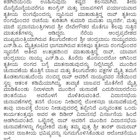
ಕಡೆಗಿದೆಯೆಂದು ಊಹಿಸುವುದು ಕಷ್ಟದ ಕೆಲಸವಾಗಿದೆ. ತೀರಾ
ಮೊನ್ನೆಮೊನ್ನೆಯವರೆಗೂ ಕಾಂಗ್ರೆಸ್ ಮತ್ತು ಬಾಜಪಗಳಿಗೆ ಪರ್ಯಾಯವಾದ
ತೃತೀಯ ರಂಗವೊಂದನ್ನು ಸ್ಥಾಪಿಸುವ ಮಾತಾಡುತ್ತಿದ್ದ ರಾವ್ ತೃತೀಯ
ರಂಗವೊಂದರ ರಚನೆಯ ಕುರಿತಾಗಿ ಕುಮಾರಿ ಮಮತಾ ಬ್ಯಾನರ್ಜಿ, ಮತ್ತು
ಮಾಜಿ ಪ್ರದಾನಮಂತ್ರಿಗಳಾದ ಶ್ರೀ ದೇವೇಗೌಡರ ಜೊತೆಗೂ ಕೆಲವು ಸುತ್ತಿನ
ಮಾತುಕತೆಗಳನ್ನು ಆಡಿದ್ದರು. ನೆರೆಯ ಆಂದ್ರಪ್ರದೇಶದ
ಮುಖ್ಯಮಂತ್ರಿಯಾಗಿರುವ ತೆಲುಗುದೇಶಂನ ಶ್ರೀ ಚಂದ್ರಬಾಬು ನಾಯ್ಟುರವರು
ಎನ್.ಡಿ.ಎ. ಮೈತ್ರಿಕೂಟದ ಭಾಗವಾಗಿರುವ ತನಕವೂ ತೃತೀಯ ರಂಗವೊಂದರ
ಸ್ಥಾಪನೆಗೆ ಅತೀವ ಉತ್ಸಾಹದಿಂದ ಮಾತಾಡುತ್ತಿದ್ದ ರಾವ್, ಯಾವಾಗ
ಚಂದ್ರಬಾಬು ನಾಯ್ಡು ಎನ್.ಡಿ.ಎ. ತೊರೆದು ಹೊರಬಂದರೋ ಆಗಿನಿಂದ
ತೃತೀಯ ರಂಗದ ಬಗ್ಗೆ ಮಾತನಾಡುವುದನ್ನು ನಿಲ್ಲಿಸಿದ್ದಾರೆ. ಮುಂದಿನ
ಚುನಾವಣೆಯ ಹೊತ್ತಿಗೆ ಬಾಜಪ ಮತ್ತು ತೆಲುಗುದೇಶಂ ಪಕ್ಷಗಳ ಮೈತ್ರಿ ತಮಗೆ
ತೊಡಕಾಗಬಹುದೆಂದು ನಂಬಿದ್ದ ರಾವ್ ಅವರಿಗೆ ನಾಯ್ಡುರವರ ನಡೆಯಿಂದ
ಸ್ವಲ್ಪ ಆತಂಕ ಕಡಿಮೆಯಾಗಿದ್ದು, ತಾವ್ಯಾಕೆ ಬಾಜಪದ ಜೊತೆಗೇನೆ ಮೈತ್ರಿ
ಮಾಡಿಕೊಂಡು ನಿರಾಳವಾಗಿ ಮುಂದಿನ ಚುನಾವಣೆ ಎದುರಿಸಬಾರದೆಂಬ
ಚಿಂತನೆಯೂ ಅವರೊಳಗೆ ಮೊಳೆತಿರುವಂತಿದೆ. ವಿದಾನಸಭೆಯ
ಚುನಾವಣೆಗಳಲ್ಲಿ ತನಗೆ ಬೆಂಬಲ ನೀಡಿದಲ್ಲಿ ಲೋಕಸಭಾ ಚುನಾವಣೆಯಲ್ಲಿ
ತಾವು ಬಾಜಪಕ್ಕೆ ಬೆಂಬಲ ನೀಡುವುದರಲ್ಲಿ ತಪ್ಪೇನಿದೆ ಎನ್ನುವಂತಹ ಒಂದು
ಕಾರ್ಯತಂತ್ರವೂ ಅವರ ಈ ದಿಡೀರ್ ವಿದಾನಸಭೆ ವಿಸರ್ಜನೆಯ ಹಿಂದೆ
ಅಡಗಿರುವಂತಿದೆ. ಒಟ್ಟಿನಲ್ಲಿ ರಾವ್ ಅವರಿಗೆ ಮುಂದಿನ ವಿದಾನಸಭೆಯ
ಚುನಾವಣೆಗಳನ್ನು ಗೆಲ್ಲಬೇಕಿದೆ ಮತ್ತು ತಮ್ಮ ಪುತ್ರ ಶ್ರೀ ತಾರಕ್ ರಾಮರಾವ್
ಅವರ ರಾಜಕೀಯ ಭವಿಷ್ಯವನ್ನು ಸುಗಮಗೊಳಿಸಿಕೊಡುವ ಆಲೋಚನೆಯೂ
ಇದೆ.