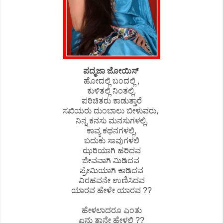
ಪದ್ಮಜಾ ಜೋಯಿಸ್
ಹೋದಲ್ಲಿ ಬಂದಲ್ಲಿ ,
ಕುಳಿತಲ್ಲಿ ನಿಂತಲ್ಲಿ.
ಪರಿಚಿತರು ಕಾಡುತ್ತಾರೆ
ಸಖಿಯರು ದುಂಬಾಲು ಬೀಳುವರು,
ನಿನ್ನ ಕನಸು ಮನಸುಗಳಲ್ಲಿ,
ಕಾವ್ಯ ಕಥನಗಳಲ್ಲಿ,
ಬದುಕು ಸಾವುಗಳಲಿ
ಝರಿಯಾಗಿ ಹರಿದವ
ಜೀವವಾಗಿ ಮಿಡಿದವ
ಪ್ರೇಮಿಯಾಗಿ ಕಾಡಿದವ
ವಿರಹವನೇ ಉಣಿಸಿದವ
ಯಾರವ ಹೇಳೇ ಯಾರವ ??
ಹೇಳಲಾದರೂ ಎ಼ಂತು
ಏನು ತಾನೇ ಹೇಳಲಿ ??