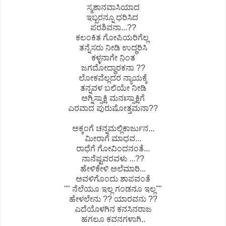
ಸ್ಮಶಾನವಾಸಿಯಾದ
ಇಬ್ಬರನ್ನೂ ಧರಿಸಿದ
ಪರಶಿವನಾ...??
ಕಲಂಕಿತ ಗೋಪಿಯರಿಗೆಲ್ಲ
ತನ್ನೆಸರು ನೀಡಿ ಉದ್ಧರಿಸಿ
ಕಳ್ಳನಾಗೇ ನಿ಼ಂತ
ಜಗದೋದ್ಧಾರಕನಾ ??
ಲೋಕವೆಲ್ಲದರ ನ್ಯಾಯಕ್ಕೆ
ತನ್ನವಳ ಬಲಿಯೇ ನೀಡಿ
ಅಗ್ನಿಸ್ಸಾಕ್ಷಿ ಮನಃಸ್ಸಾಕ್ಷಿಗೆ
ಎರವಾದ ಪುರುಷೋತ್ತಮನಾ??
ಅಕ್ಕಂಗೆ ಚನ್ನಮಲ್ಲಿಕಾರ್ಜುನ...
ಮೀರಾಗೆ ಮಾಧವ...
ರಾಧೆಗೆ ಗೋವಿಂದನಂತೆ...
ನಾನೆಷ್ಟವರವಳು ...??
ಹೇಳಿಕೇಳಿ ಅಲೆಮಾರಿ...
ಅವಳಿಗೊಂದು ಶಾಪವಂತೆ
"" ನೆಲೆಯೂ ಇಲ್ಲ ಗಂಡನೂ ಇಲ್ಲ""
ಹೇಳಲೇನು ?? ಯಾರವನು ??
ಎದೆಯೊಳಗಿನ ಕನಸಿನರಾಜ
ಹಗಲೂ ಕವನಗಳಾಗಿ..