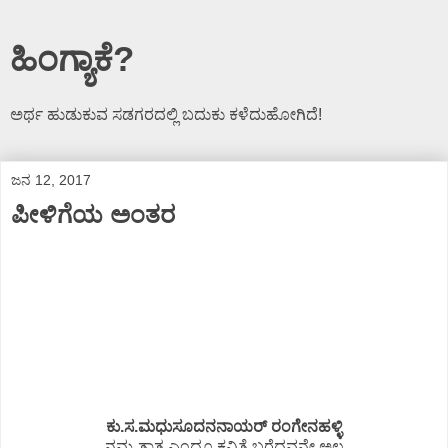
ಹಿಂಗ್ಯಾಕೆ?
ಅರ್ಥ ಹುಡುಕುವ ಸಡಗರದಲ್ಲಿ ಬದುಕು ಕಳೆದುಹೋಗಿದೆ!
ಜನ 12, 2017
ಪೀಳಿಗೆಯ ಅಂತರ
ಕು.ಸ.ಮಧುಸೂದನನಾಯರ್ ರಂಗೇನಹಳ್ಳಿ
ನಮ್ಮ ತಾತ ಎಂದೂ ಕವಿತೆ ಬರೆದವನೇ ಅಲ್ಲ