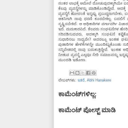
ನಂತರ ಲಾಭಕ್ಕೆ ಆಮೇಲೆ ದೋಚುವುದಕ್ಕಾಗಿಯೇ ಬದ
ಕೆಲವು ವ್ಯವಸ್ಥೆಗಳನ್ನು ಮಾಡಿಕೊಂಡಿದ್ದೇವೆ. ಅದ
ವ್ಯವಸ್ಥೆಗೆ ಹೋದಂತೆ ಇನ್ನಷ್ಟು ಪ್ರಬುದ್ಧನಾಗಬೇಕು, ಬದಲ
ಆತನಿಗಾಗಿ ನಾವು ಧರಣಿ ಕೂರಬೇಕಿಲ್ಲ. ಬದಲಿಗೆ
ಸೃಷ್ಟಿಸಬೇಕಿದೆ. ಆ ಅಧಿಕಾರಿಗಳ ವರ್ಗಾವರ್ಗಿ ವಿಚಾ
ಇದೆ. ಮಮಕಾರವಿದೆ. ಕೆಲವರು ಸಂಘಟನೆಗಳ ಹೆಸರಿನಲ
ಸರಿಪಡಿಸುವವರು, ಅದಕ್ಕಾಗಿ ಸಂಘಟನೆ ಕಟ್ಟಿಕ
ಸುಧಾರಿಸಲು ಸಾಧ್ಯವೇ? ಅದರಲ್ಲೂ ಇಂತಹ ಘ
ಪುಡಾರಿಗಳ ಹೇಳಿಕೆಗಳನ್ನೇ ಮುಂದಿಟ್ಟುಕೊಂಡು ಸು
ಸನ್ನಿವೇಶದಲ್ಲಿ ನಾವು ಬದುಕುತ್ತಿದ್ದೇವೆ. ಇಂತ
ನೀಡುವ ವ್ಯವಸ್ಥೆ ಎಲ್ಲವೂ ಸೇರಿ ಸಮಾಜವನ್ನು ಇನ್
ಮುಂದಡಿ ಇಡೋಣ.
ಲೇಬಲ್‌ಗಳು:
ಇತರೆ
,
Abhi Hanakere
ಕಾಮೆಂಟ್‌ಗಳಿಲ್ಲ:
ಕಾಮೆಂಟ್‌‌ ಪೋಸ್ಟ್‌ ಮಾಡಿ