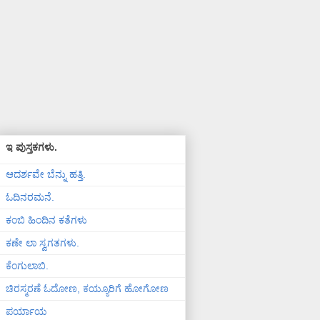
ಇ ಪುಸ್ತಕಗಳು.
ಆದರ್ಶವೇ ಬೆನ್ನು ಹತ್ತಿ.
ಓದಿನರಮನೆ.
ಕಂಬಿ ಹಿಂದಿನ ಕತೆಗಳು
ಕಣೇ ಲಾ ಸ್ವಗತಗಳು.
ಕೆಂಗುಲಾಬಿ.
ಚಿರಸ್ಮರಣೆ ಓದೋಣ, ಕಯ್ಯೂರಿಗೆ ಹೋಗೋಣ
ಪರ್ಯಾಯ