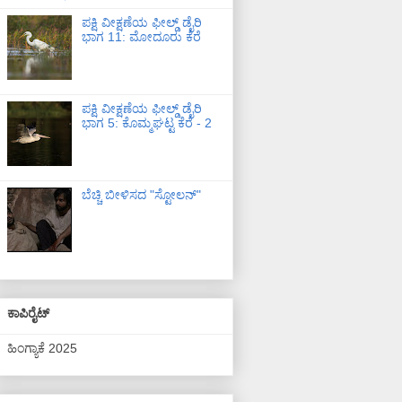
ಪಕ್ಷಿ ವೀಕ್ಷಣೆಯ ಫೀಲ್ಡ್‌ ಡೈರಿ
ಭಾಗ 11: ಮೋದೂರು ಕೆರೆ
ಪಕ್ಷಿ ವೀಕ್ಷಣೆಯ ಫೀಲ್ಡ್‌ ಡೈರಿ
ಭಾಗ 5: ಕೊಮ್ಮಘಟ್ಟ ಕೆರೆ - 2
ಬೆಚ್ಚಿ ಬೀಳಿಸದ "ಸ್ಟೋಲನ್"
ಕಾಪಿರೈಟ್
ಹಿಂಗ್ಯಾಕೆ 2025