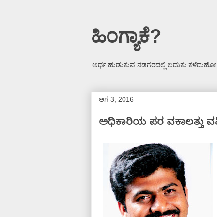
ಹಿಂಗ್ಯಾಕೆ?
ಅರ್ಥ ಹುಡುಕುವ ಸಡಗರದಲ್ಲಿ ಬದುಕು ಕಳೆದುಹೋಗ
ಆಗ 3, 2016
ಅಧಿಕಾರಿಯ ಪರ ವಕಾಲತ್ತು ವಹ