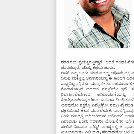
ಮಾಡಿಸಲು ಪ್ರಯತ್ನಿಸುತ್ತಿದ್ದಾರೆ. ಆದರೆ ಸಂಘಟನೆಗ
ಹೊರಟಿದ್ದಾರೆ. ಇದಿಷ್ಟು ಕಥೆಯ ಹೂರಣ.
ಆದರೆ ನಮ್ಮ ಜನರು ಯಾರೋ ಒಬ್ಬ ಅಧಿಕಾರಿ ದಕ್ಷ ಎಂದ
ಬರುವ ಮತ್ತೊಬ್ಬ ಅಧಿಕಾರಿಯನ್ನು ಈ ಹಿಂದಿನ ಅಧ
ಸಾಧ್ಯವಿಲ್ಲ ಎನ್ನಿಸಿತು. ಯಾವುದೇ ಸಂಘಟನೆಯಾಗಲೀ
ನೋಡಿಕೊಳ್ಳುವ ಅಧಿಕಾರ ನಮ್ಮಲ್ಲಿಯೇ ಇದೆ. ಸರ
ನಿರ್ವಹಿಸಲೇಬೇಕಾದ ಅನಿವಾರ್ಯತೆಯನ್ನು 
ಕೇಂದ್ರಿತವಾಗಿರುವುದರಿಂದ, ಕುಟುಂಬ ಕೇಂದ್ರಿತವಾಗಿರ
ಯಾವುದೋ ಪಕ್ಷಕ್ಕೊ ಎಮ್ಮೆಲ್ಲೆಗೋ ನಮ್ಮ ನಿಷ್ಠೆ ಮುಡ
ದಕ್ಷತೆಯಿಂದ ಕೆಲಸ ಮಾಡಲೇಬೇಕು ಎಂದೆನ್ನಿಸುವುದಿಲ
ನೀನು ಮಂಡ್ಯಕ್ಕೆ ಅಧಿಕಾರಿಯಾಗಿ ಬರೋದು' ಅಂದರ
ಏನಾಯಿತು ಎಂದು ಸರಕಾರೀ ಯೋಜನೆಗಳ ಬಗ್ಗೆ ಪ್ರಶ್ನ
ಹೇಳಿದ! ನಿಜವಾದ ಪರಿಸ್ಥಿತಿ ಮಂಡ್ಯದಲ್ಲಿ ಆ ಪ್ರಮಾ
ಖುಸಿಯಾಯಿತು. ಎಲ್ಲಿ ದುಡ್ಡು ಹರಿದಾಡುತ್ತೋ ಅಲ್ಲಿ