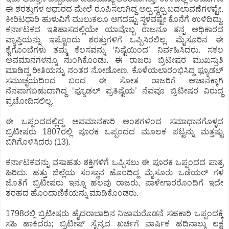
ಈ ಶರತ್ತುಗಳ ಆಧಾರದ ಮೇಲೆ ರೂಪಿಸಲಾಗಿದ್ದ ಅಲ್ಪ ಸ್ವಲ್ಪ ಬದಲಾವಣೆಗಳಷ್ಟೇ.
ಕೀರಿಟಧಾರಿ ಹುಳುವಿಗೆ ಮುಲುಕಲೂ ಆಗದಷ್ಟು ಸ್ಥಳವಷ್ಟೇ ಕೊನೆಗೆ ಉಳಿದಿದ್ದು.
ಕರ್ನಾಟಕದ ಇತಿಹಾಸದಲ್ಲಿಯೇ ಯಾವೊಬ್ಬ ರಾಜನೂ ತನ್ನ ಅಧಿಕಾರದ
ವ್ಯಾಪ್ತಿಯನ್ನು ಇಷ್ಟೊಂದು ಶರತ್ತುಗಳಿಗೆ ಒಪ್ಪಿಸಿರಲಿಲ್ಲ. ಮೈಸೂರಿನ ಈ
ಕೈಗೊಂಬೆಗಳು ತಮ್ಮ ಕೆಲಸವನ್ನು ‘ನಿಷ್ಟೆಯಿಂದ’ ನಿರ್ವಹಿಸಿದರು. ಸಕಲ
ಅವಮಾನಗಳನ್ನೂ ನುಂಗಿಕೊಂಡು. ಈ ರಾಜರು ಬ್ರಿಟೀಷರ ಮುಖಸ್ತುತಿ
ಮಾಡಿದ್ದ ರೀತಿಯನ್ನು ನಂತರ ನೋಡೋಣ. ಕೊಳೆಯಲಾರಂಭಿಸಿದ್ದ ಫ್ಯೂಡಲ್
ಸಮುಚ್ಛಯದಿಂದ ಬಂದ ಈ ಸೋತ ರಾಜರಿಗೆ ಅಚಾನಕ್ಕಾಗಿ
ನೆನಪಾಗಬಹುದಾಗಿದ್ದ ‘ಫ್ಯೂಡಲ್ ಪ್ರತಿಷ್ಟೆಯ’ ನೆವವೂ ಬ್ರಿಟೀಷರ ವಿರುದ್ಧ
ಪ್ರಚೋದಿಸಲಿಲ್ಲ.
ಈ ಒಪ್ಪಂದದಲ್ಲಿದ್ದ ಅವಮಾನಕಾರಿ ಅಂಶಗಳಿಂದ ಸಮಾಧಾನಗೊಳ್ಳದ
ಬ್ರಿಟೀಷರು 1807ರಲ್ಲಿ ಪೂರಕ ಒಪ್ಪಂದದ ಮೂಲಕ ಪಟ್ಟನ್ನು ಮತ್ತಷ್ಟು
ಬಿಗಿಗೊಳಿಸಿದರು (13).
ಕರ್ನಾಟಕವನ್ನು ವಸಾಹತು ಶಕ್ತಿಗಳಿಗೆ ಒಪ್ಪಿಸಲು ಈ ಪೂರಕ ಒಪ್ಪಂದದ ಪಾತ್ರ
ಹಿರಿದು. ಹತ್ತು ಜಿಲ್ಲೆಯ ಸಂಸ್ಥಾನ ಹೊಂದಿದ್ದ ಮೈಸೂರು ಒಡೆಯರ್ ಗಳ
ಜೊತೆಗೆ ಬ್ರಿಟೀಷರು ಇನ್ನೂ ಹಲವು ರಾಜರು, ಪಾಳೇಗಾರರೊಂದಿಗೆ ಇದೇ
ತರಹದ ಹೊಂದಾಣಿಕೆಯನ್ನು ಮಾಡಿಕೊಂಡರು.
1798ರಲ್ಲಿ ಬ್ರಿಟೀಷರು ಹೈದರಾಬಾದಿನ ನಿಜಾಮರೊಡನೆ ಸಹಕಾರಿ ಒಪ್ಪಂದಕ್ಕೆ
ಸಹಿ ಹಾಕಿದರು; ಬ್ರಿಟೀಷ್ ಸೈನ್ಯದ ಖರ್ಚಿಗೆ ವಾರ್ಷಿಕ ಹದಿನಾಲ್ಕು ಲಕ್ಷ