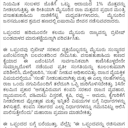
ನಿಯಮಿತ ಸಂಬಳದ ಜೊತೆಗೆ ಒಟ್ಟು ಆದಾಯದ 1% ಮೊತ್ತವನ್ನು
ನೀಡಲಾಗುತ್ತಿತ್ತು. ಈ ರೀತಿಯಾಗಿ ಮೈಸೂರಿನ ರಾಜ ಮತ್ತವನ ಪ್ರಧಾನ ಮಂತ್ರಿ
ವಸಾಹತುಶಾಹಿಯ ನಾಚಿಕೆಗೆಟ್ಟ ಮಧ್ಯವರ್ತಿಗಳಾದರು, ಮೈಸೂರಿನ
ಜನಸಮೂಹದ ಶ್ರಮದ ಹಣದಲ್ಲಿ ಐಷಾರಾಮಿ ಜೀವನ ನಡೆಸುವವರಾದರು.
ಒಪ್ಪಂದದ ಹದಿಮೂರನೇ ಕಲಮು ಮೈಸೂರು ರಾಜ್ಯವನ್ನು ಬ್ರಿಟೀಷ್
ಬಂಡವಾಳದ ಮಾರುಕಟ್ಟೆಯನ್ನಾಗಿ ಪರಿವರ್ತಿಸಿತು.
ಈ ಒಪ್ಪಂದವು ಬ್ರಿಟೀಷ್ ಸರಕಾರ ವ್ಯಕ್ತಿಯೊಬ್ಬನನ್ನು ಮೈಸೂರು ಸಂಸ್ಥಾನದ
ಏಜೆಂಟನನ್ನಾಗಿ ಬಲವಂತದಿಂದ ನೇಮಿಸಿತು. ವಸಾಹತುಶಾಹಿಯ ಕಾಣದ
ಕೈಯಾದ ಈ ಏಜೆಂಟನಿಗೆ ಸಾರ್ವಜನಿಕವಾಗಿ ಕಾಣಿಸಿಕೊಳ್ಳದೇನೇ
ಸಾಮ್ರಾಜ್ಯದೊಳಗೆ ನಡೆಯುವ ಪ್ರತೀ ಸಂಗತಿಯನ್ನು ಕೂಲಂಕುಷವಾಗಿ
ಪರಿಶೀಲಿಸಿ, ಮೇಲ್ವಿಚಾರಿಸಿ, ‘ಸಲಹೆ’ ನೀಡುವ ಅಧಿಕಾರವಿತ್ತು. ರಾಜನ ವೈಯಕ್ತಿಕ
ವಿಷಯದಲ್ಲಿಯೂ ‘ಸಲಹೆ’ ನೀಡಬಹುದಾಗಿತ್ತು ಮತ್ತು ಈ ಎಲ್ಲಾ ಸಲಹೆಗಳನ್ನೂ
ರಾಜ ಒಂದು ನಗುವಿನೊಂದಿಗೆ ತಲೆದೂಗಿ ಒಪ್ಪಿ ಜಾರಿಗೊಳಿಸಬೇಕಿತ್ತು. 14ನೇ
ಕಲಮಿನ ಪ್ರಕಾರ “ಅಗತ್ಯವಿರುವಾಗ ಕಂಪನಿ ಸರಕಾರ ರಾಜನ ವ್ಯವಹಾರ,
ನ್ಯಾಯಪಾಲನೆ, ವಹಿವಾಟು ವಿಸ್ತರಣೆ, ಕೃಷಿ, ರಫ್ತು – ಆಮದು, ಕೈಗಾರಿಕೆಗೆ
ನೀಡಬೇಕಾದ ಪ್ರೋತ್ಸಾಹ ಮತ್ತು ಇನ್ನಿತರೆ ವಿಷಯಗಳ ಬಗ್ಗೆ ನಿರ್ಧಾರಗಳನ್ನು
ತಿಳಿಸುತ್ತದೆ. ಕಂಪನಿ ಸರ್ಕಾರದ ಎಲ್ಲಾ ನಿರ್ಧಾರಗಳನ್ನೂ ಗಮನವಿಟ್ಟು ಆಲಿಸಿ
ಪಾಲಿಸುತ್ತೇನೆಂದು” ಮಹಾರಾಜ ಪ್ರಮಾಣ ಮಾಡಬೇಕಿತ್ತು.
ಈ ಒಪ್ಪಂದದ ಬಗ್ಗೆ ಬರೆಯುತ್ತಾ, ವೆಲ್ಲೆಸ್ಲಿ: “ಈ ಒಪ್ಪಂದವನ್ನು ರಚಿಸುವಾಗ