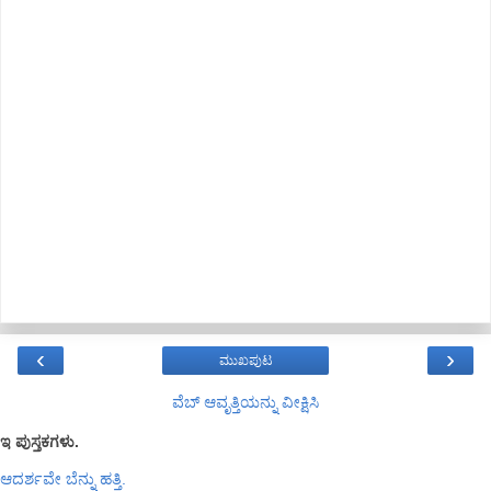
‹
›
ಮುಖಪುಟ
ವೆಬ್‌ ಆವೃತ್ತಿಯನ್ನು ವೀಕ್ಷಿಸಿ
ಇ ಪುಸ್ತಕಗಳು.
ಆದರ್ಶವೇ ಬೆನ್ನು ಹತ್ತಿ.