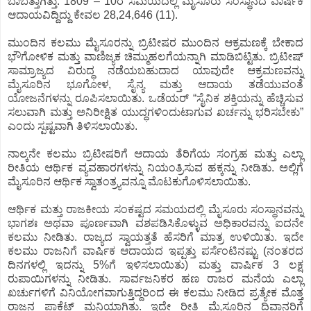
ಬಾಬತ್ತಾಗಿತ್ತು. 1809 – 10ರ ಸಮಯದಲ್ಲಿ ಮೈಸೂರು ಸಂಸ್ಥಾನದ ವಾರ್ಷಿಕ
ಆದಾಯವಿದ್ದಿದ್ದು ಕೇವಲ 28,24,646 (11).
ಮುಂದಿನ ಕಲಮು ಮೈಸೂರನ್ನು ಬ್ರಿಟೀಷರ ಮುಂದಿನ ಆಕ್ರಮಣಕ್ಕೆ ಬೇಕಾದ
ಭೌಗೋಳಿಕ ಮತ್ತು ವಾಣಿಜ್ಯಕ ಚಿಮ್ಮುಹಲಗೆಯನ್ನಾಗಿ ಮಾಡಿಬಿಟ್ಟಿತು. ಬ್ರಿಟೀಷ್
ಸಾಮ್ರಾಜ್ಯದ ವಿರುದ್ಧ ನಡೆಯಬಹುದಾದ ಯಾವುದೇ ಆಕ್ರಮಣವನ್ನು
ಮೈಸೂರಿನ ಭೂಗೋಳ, ಸೈನ್ಯ ಮತ್ತು ಆದಾಯ ತಡೆಯುವಂತೆ
ಯೋಜನೆಗಳನ್ನು ರೂಪಿಸಲಾಯಿತು. ಒಡೆಯರ್ “ಸೈನಿಕ ಶಕ್ತಿಯನ್ನು ಹೆಚ್ಚಿಸುವ
ಸಲುವಾಗಿ ಮತ್ತು ಅನಿರೀಕ್ಷಿತ ಯುದ್ಧಗಳಿಂದುಟಾಗುವ ಖರ್ಚನ್ನು ಭರಿಸಬೇಕು”
ಎಂದು ಸ್ಪಷ್ಟವಾಗಿ ತಿಳಿಸಲಾಯಿತು.
ನಾಲ್ಕನೇ ಕಲಮು ಬ್ರಿಟೀಷರಿಗೆ ಆದಾಯ ತೆರಿಗೆಯ ಸಂಗ್ರಹ ಮತ್ತು ಎಲ್ಲಾ
ರೀತಿಯ ಆರ್ಥಿಕ ವ್ಯವಹಾರಗಳನ್ನು ನಿಯಂತ್ರಿಸುವ ಹಕ್ಕನ್ನು ನೀಡಿತು. ಅಲ್ಲಿಗೆ
ಮೈಸೂರಿನ ಆರ್ಥಿಕ ಸ್ವಾತಂತ್ರ್ಯವನ್ನೂ ಮೊಟಕುಗೊಳಿಸಲಾಯಿತು.
ಆರ್ಥಿಕ ಮತ್ತು ರಾಜಕೀಯ ಸಂಕಷ್ಟದ ಸಮಯದಲ್ಲಿ ಮೈಸೂರು ಸಂಸ್ಥಾನವನ್ನು
ಭಾಗಶಃ ಅಥವಾ ಪೂರ್ಣವಾಗಿ ವಶಪಡಿಸಿಕೊಳ್ಳುವ ಅಧಿಕಾರವನ್ನು ಐದನೇ
ಕಲಮು ನೀಡಿತು. ರಾಜ್ಯದ ಸ್ವಾಯತ್ತತೆ ಹೆಸರಿಗೆ ಮಾತ್ರ ಉಳಿಯಿತು. ಇದೇ
ಕಲಮು ರಾಜನಿಗೆ ವಾರ್ಷಿಕ ಆದಾಯದ ಇಪ್ಪತ್ತು ಪರ್ಸೆಂಟಿನಷ್ಟು (ನಂತರದ
ದಿನಗಳಲ್ಲಿ ಇದನ್ನು 5%ಗೆ ಇಳಿಸಲಾಯಿತು) ಮತ್ತು ವಾರ್ಷಿಕ 3 ಲಕ್ಷ
ರುಪಾಯಿಗಳನ್ನು ನೀಡಿತು. ಸಾರ್ವಜನಿಕರ ಹಣ ರಾಜರ ಮನೆಯ ಎಲ್ಲಾ
ಖರ್ಚುಗಳಿಗೆ ವಿನಿಯೋಗವಾಗುತ್ತಿದ್ದರಿಂದ ಈ ಕಲಮು ನೀಡಿದ ಪ್ರತ್ಯೇಕ ಮೊತ್ತ
ರಾಜನ ಪಾಕೆಟ್ ಮನಿಯಾಗಿತ್ತು. ಇದೇ ರೀತಿ ಮೈಸೂರಿನ ದಿವಾನರಿಗೆ