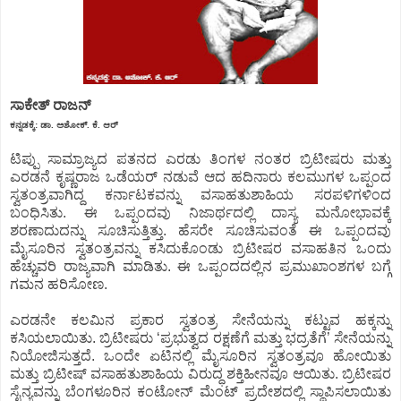
ಸಾಕೇತ್ ರಾಜನ್
ಕನ್ನಡಕ್ಕೆ: ಡಾ. ಅಶೋಕ್. ಕೆ. ಆರ್
ಟಿಪ್ಪು ಸಾಮ್ರಾಜ್ಯದ ಪತನದ ಎರಡು ತಿಂಗಳ ನಂತರ ಬ್ರಿಟೀಷರು ಮತ್ತು
ಎರಡನೆ ಕೃಷ್ಣರಾಜ ಒಡೆಯರ್ ನಡುವೆ ಆದ ಹದಿನಾರು ಕಲಮುಗಳ ಒಪ್ಪಂದ
ಸ್ವತಂತ್ರವಾಗಿದ್ದ ಕರ್ನಾಟಕವನ್ನು ವಸಾಹತುಶಾಹಿಯ ಸರಪಳಿಗಳಿಂದ
ಬಂಧಿಸಿತು. ಈ ಒಪ್ಪಂದವು ನಿಜಾರ್ಥದಲ್ಲಿ ದಾಸ್ಯ ಮನೋಭಾವಕ್ಕೆ
ಶರಣಾದುದನ್ನು ಸೂಚಿಸುತ್ತಿತ್ತು. ಹೆಸರೇ ಸೂಚಿಸುವಂತೆ ಈ ಒಪ್ಪಂದವು
ಮೈಸೂರಿನ ಸ್ವತಂತ್ರವನ್ನು ಕಸಿದುಕೊಂಡು ಬ್ರಿಟೀಷರ ವಸಾಹತಿನ ಒಂದು
ಹೆಚ್ಚುವರಿ ರಾಜ್ಯವಾಗಿ ಮಾಡಿತು. ಈ ಒಪ್ಪಂದದಲ್ಲಿನ ಪ್ರಮುಖಾಂಶಗಳ ಬಗ್ಗೆ
ಗಮನ ಹರಿಸೋಣ.
ಎರಡನೇ ಕಲಮಿನ ಪ್ರಕಾರ ಸ್ವತಂತ್ರ ಸೇನೆಯನ್ನು ಕಟ್ಟುವ ಹಕ್ಕನ್ನು
ಕಸಿಯಲಾಯಿತು. ಬ್ರಿಟೀಷರು ‘ಪ್ರಭುತ್ವದ ರಕ್ಷಣೆಗೆ ಮತ್ತು ಭದ್ರತೆಗೆ’ ಸೇನೆಯನ್ನು
ನಿಯೋಜಿಸುತ್ತದೆ. ಒಂದೇ ಏಟಿನಲ್ಲಿ ಮೈಸೂರಿನ ಸ್ವತಂತ್ರವೂ ಹೋಯಿತು
ಮತ್ತು ಬ್ರಿಟೀಷ್ ವಸಾಹತುಶಾಹಿಯ ವಿರುದ್ಧ ಶಕ್ತಿಹೀನವೂ ಆಯಿತು. ಬ್ರಿಟೀಷರ
ಸೈನ್ಯವನ್ನು ಬೆಂಗಳೂರಿನ ಕಂಟೋನ್ ಮೆಂಟ್ ಪ್ರದೇಶದಲ್ಲಿ ಸ್ಥಾಪಿಸಲಾಯಿತು