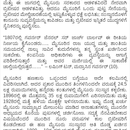
ಮತ್ತು ಈ ಜಾಗದಲ್ಲಿ ಮೈಸೂರು ಸರಕಾರದ ಆಡಳಿತವಿರದೆ ನೇರವಾಗಿ
ಬ್ರಿಟೀಷರ ಆಡಳಿತವಿತ್ತು. ಆದರೂ ಮೈಸೂರಿಗೆ ಒಂದು ಪುಟ್ಟ ಸೇನೆಯನ್ನು
ಬ್ರಿಟೀಷರ ಮೇಲ್ವಿಚಾರಣೆಯಲ್ಲಿ ಇಟ್ಟುಕೊಳ್ಳುವ ಭಿಕ್ಷೆ ಲಭಿಸಿತು; ಸಂಸ್ಥಾನದೊಳಗೆ
ಕಾನೂನು ಸುವ್ಯವಸ್ಥೆಯನ್ನು ಕಾಪಿಡಲು ಮತ್ತು ಬ್ರಿಟೀಷರ ಇನ್ನಿತರೆ ಯುದ್ಧಗಳಿಗೆ
ಸೈನಿಕರನ್ನು ಪೂರೈಸಲು.
“1807ರಲ್ಲಿ ಗವರ್ನರ್ ಜೆನರಲ್ ಸರ್ ಜಾರ್ಜ್ ಬಾರ್ಲವ್ ಈ ರೀತಿಯ
ನಿರ್ಣಯ ಕೈಗೊಂಡರು….. ಮೈಸೂರಿನ ರಾಜ ಯುದ್ಧ ಮತ್ತು ಶಾಂತಿಯ
ಸಮಯದಲ್ಲಿ ನಾಲ್ಕು ಸಾವಿರ ಕುದುರೆಗಳನ್ನು ತನ್ನ ಸ್ವಂತ ಖರ್ಚಿನಿಂದ
ಸಾಕಬೇಕು. ಕಂಪನಿಯ ಅಧಿಕಾರಿಗಳು ಈ ವ್ಯವಸ್ಥೆಯನ್ನು ಆಗಾಗ್ಗೆ
ಪರಿಶೀಲಿಸುತ್ತಾರೆ ಮತ್ತು ಅವರ ಮರ್ಜಿಯಲ್ಲಿ ಈ ಸಾಕಾಣಿಕೆ
ಚಾಲ್ತಿಯಲ್ಲಿರುತ್ತದೆ……” – ಲಷಿಂಗ್ ಟನ್, ಮದ್ರಾಸಿನ ಗವರ್ನರ್ (10).
ಮೈಸೂರಿನ ಹಣಕಾಸು ಒಪ್ಪಂದದ ಬಗ್ಗೆಯೂ ಅದೇ ಕಲಮಿನಲ್ಲಿ
ವಿವರಿಸಲಾಗಿದೆ. ಅದರ ಪ್ರಕಾರ ಮುಂದಿನ ತಿಂಗಳಿನಿಂದಲೇ ವರುಷಕ್ಕೆ 24.5
ಲಕ್ಷ ರುಪಾಯಿಗಳನ್ನು ಹನ್ನೆರಡು ಕಂತುಗಳಲ್ಲಿ ಮೈಸೂರು ಸಂಸ್ಥಾನ ಕಕ್ಕಬೇಕು.
1896ರಲ್ಲಿ ಈ ಮೊತ್ತವನ್ನು 35 ಲಕ್ಷ ರುಪಾಯಿಗಳಿಗೆ ಏರಿಸಲಾಯಿತು ಮತ್ತು
1928ರಲ್ಲಿ ಮತ್ತೆ ಹಳೆಯ ಮೊತ್ತಕ್ಕೇ ಇಳಿಸಲಾಯಿತು. ಇಷ್ಟು ದೊಡ್ಡ ಖರ್ಚು
ಮೈಸೂರು ಸಾಮ್ರಾಜ್ಯದ ಮೇಲುಂಟು ಮಾಡಿದ ಅನಾಹುತಗಳನ್ನು ಮೂರನೇ
ಅಧ್ಯಾಯದ ಕೊನೆಯ ಪುಟಗಳಲ್ಲಿ ಚರ್ಚಿಸೋಣ. ಸದ್ಯಕ್ಕೆ ನೆನಪಿಡಬೇಕಾದ
ವಿಷಯವೆಂದರೆ ಮುಂದಿನ ನೂರು ವರುಷಗಳ ಕಾಲ ಬ್ರಿಟೀಷರಿಗೆ
ಕೊಡಬೇಕಾದ ಈ ಹಣ ಮೈಸೂರು ಸಂಸ್ಥಾನದ ಅತಿ ದೊಡ್ಡ ಖರ್ಚಿನ