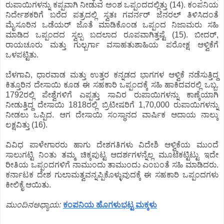
ರುಪಾಯಿಗಳನ್ನು ಕಪ್ಪವಾಗಿ ನೀಡುವ ಅಂಶ ಒಪ್ಪಂದದಲ್ಲಿತ್ತು (14). ಕಂಪನಿಯ
ನಿರ್ದೇಶಕರಿಗೆ ಬರೆದ ಪತ್ರದಲ್ಲಿ ಸ್ವತಃ ಗವರ್ನರ್ ಜೆನರಲ್ ತಿಳಿಸಿದಂತೆ
ಮೈಸೂರಿನ ಒಡೆಯರ್ ಜೊತೆ ಮಾಡಿಕೊಂಡ ಒಪ್ಪಂದ ನಿಜಾಮರು ಸಹಿ
ಮಾಡಿದ ಒಪ್ಪಂದದ ಸ್ವಲ್ಪ ಬದಲಾದ ರೂಪವಾಗಿತ್ತಷ್ಟೆ (15). ಬೀದರ್,
ರಾಯಚೂರು ಮತ್ತು ಗುಲ್ಬರ್ಗಾ ವಸಾಹತುಶಾಹಿಯ ಪರೋಕ್ಷ ಆಳ್ವಿಕೆಗೆ
ಒಳಪಟ್ಟಿತು.
ಬೆಳಗಾವಿ, ಧಾರವಾಡ ಮತ್ತು ಉತ್ತರ ಕನ್ನಡದ ಭಾಗಗಳ ಆಳ್ವಿಕೆ ನಡೆಸುತ್ತಿದ್ದ
ಕಿತ್ತೂರಿನ ದೇಸಾಯಿ ಕೂಡ ಈ ಸಹಕಾರಿ ಒಪ್ಪಂದಕ್ಕೆ ಸಹಿ ಹಾಕಿದವರಲ್ಲಿ ಒಬ್ಬ.
1792ರಲ್ಲಿ ಪೇಶ್ವೆಗಳಿಗೆ ಎಪ್ಪತ್ತು ಸಾವಿರ ರುಪಾಯಿಗಳನ್ನು ಕಾಣ್ಕೆಯಾಗಿ
ನೀಡುತ್ತಿದ್ದ ದೇಸಾಯಿ 1818ರಲ್ಲಿ ಬ್ರಿಟೀಷರಿಗೆ 1,70,000 ರುಪಾಯಿಗಳನ್ನು
ನೀಡಲು ಒಪ್ಪಿದ. ಆಗ ದೇಸಾಯಿ ಸಂಸ್ಥಾನದ ವಾರ್ಷಿಕ ಆದಾಯ ನಾಲ್ಕು
ಲಕ್ಷವಿತ್ತು (16).
ವಿವಿಧ ಪಾಳೇಗಾರರು ಹಾಗು ದೇಶಗತಿಗಳು ವಿದೇಶಿ ಆಳ್ವಿಕೆಯ ಮುಂದೆ
ಸಾಲುಗಟ್ಟಿ ನಿಂತು ತಮ್ಮ ಚಿಕ್ಕಪುಟ್ಟ ಆದರ್ಶಗಳನ್ನೆಲ್ಲ ಮೂಟೆಕಟ್ಟಿಟ್ಟು ಇದೇ
ರೀತಿಯ ಒಪ್ಪಂದಗಳಿಗೆ ನಾಮುಂದು ತಾಮುಂದು ಎಂಬಂತೆ ಸಹಿ ಮಾಡಿದರು.
ಕರ್ನಾಟಕ ದೇಶ ಗುಲಾಮತ್ವವನ್ನಪ್ಪಿಕೊಳ್ಳುವುದಕ್ಕೆ ಈ ಸಹಕಾರಿ ಒಪ್ಪಂದಗಳು
ಕೀಲಿಕೈ ಆಯಿತು.
ಮುಂದಿನಅಧ್ಯಾಯ:
ಕಂಪನಿಯ ಹೊಗಳುಭಟ್ಟ ಮಕ್ಕಳು