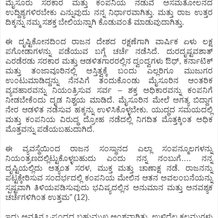
ಮೈಸೂರು ಸರಕಾರ ಮತ್ತು ಕಂಪನಿಯ ನಡುವೆ ಅಸಮತೋಲನದ
ಉದ್ದಿಶ್ಯಗಳಿರಬೇಕು ಎನ್ನುವುದು ನನ್ನ ನಿರ್ಧಾರವಾಗಿತ್ತು. ಮತ್ತು ರಾಜ ಉತ್ತರ
ದಿಕ್ಕನ್ನು ನಮ್ಮ ಸಶಕ್ತ ಬೇಲಿಯನ್ನಾಗಿ ಕೊಡುವಂತೆ ಮಾಡುವುದಾಗಿತ್ತು.
ಈ ದೃಷ್ಟಿಕೋನದಿಂದ ರಾಜನ ದೇಶದ ರಕ್ಷಣೆಗಾಗಿ ವಾರ್ಷಿಕ ಏಳು ಲಕ್ಷ
ಪಗೋಡಾಗಳನ್ನು ಪಡೆಯುವ ಬಗ್ಗೆ ಚರ್ಚೆ ನಡೆಸಿದೆ. ದುರದೃಷ್ಟವಶಾತ್
ಎರಡೆರಡು ಸರಕಾರ ಮತ್ತು ಆಡಳಿತಗಾರರಲ್ಲಿನ ದ್ವಂದ್ವಗಳು ಔಧ್, ಕರ್ನಾಟಿಕ್
ಮತ್ತು ತಂಜಾವೂರಿನಲ್ಲಿ ಅಸ್ತಿತ್ವಕ್ಕೆ ಬಂದು ಎಲ್ಲರಿಗೂ ಮುಜುಗರ
ಉಂಟುಮಾಡಿದ್ದನ್ನು ನೆನಪಿಗೆ ತಂದುಕೊಂಡು ಮೈಸೂರಿನ ಆಂತರಿಕ
ವ್ಯವಹಾರವನ್ನು ನಿಯಂತ್ರಿಸುವ ಸರ್ವ – ಶಕ್ತ ಅಧಿಕಾರವನ್ನು ಕಂಪನಿಗೆ
ನೀಡಬೇಕೆಂದು ದೃಡ ನಿಶ್ಚಯ ಮಾಡಿದೆ. ಮೈಸೂರಿನ ಮೇಲೆ ಅಗತ್ಯ ಬಿದ್ದಾಗ
ನೇರ ಆಡಳಿತ ನಡೆಸುವ ಹಕ್ಕನ್ನು ಉಳಿಸಿಕೊಳ್ಳಬೇಕು. ಯುದ್ಧದ ಸಮಯದಲ್ಲಿ
ಮತ್ತು ಕಂಪನಿಯ ವಿರುದ್ಧ ದ್ರೋಹ ನಡೆದಲ್ಲಿ ನಿಗದಿತ ಮೊತ್ತಕ್ಕಿಂತ ಅಧಿಕ
ಮೊತ್ತವನ್ನು ಪಡೆಯಬಹುದಾಗಿದೆ.
ಈ ವ್ಯವಸ್ಥೆಯಿಂದ ರಾಜನ ಸಂಸ್ಥಾನದ ಎಲ್ಲಾ ಸಂಪನ್ಮೂಲಗಳನ್ನು
ನಿಯಂತ್ರಣದಲ್ಲಿಟ್ಟುಕೊಳ್ಳಬಹುದು ಎಂದು ನನ್ನ ನಂಬುಗೆ…. ನನ್ನ
ದೃಷ್ಟಿಯಲ್ಲಿದು ಅತ್ಯಂತ ಸರಳ, ಮುಕ್ತ ಮತ್ತು ಚಾಣಾಕ್ಷ ನಡೆ. ರಾಜನನ್ನು
ಪಟ್ಟಕ್ಕೇರಿಸುವ ಸಂದರ್ಭದಲ್ಲಿ ಕಂಪನಿಯ ಮೇಲಿನ ಆತನ ಅವಲಂಬನೆಯನ್ನು
ಸ್ಪಷ್ಟವಾಗಿ ತಿಳಿಯಪಡಿಸುವುದು ಭವಿಷ್ಯದಲ್ಲಿನ ಅನುಮಾನ ಮತ್ತು ಅನವಶ್ಯಕ
ಚರ್ಚೆಗಳಿಗಿಂತ ಉತ್ತಮ” (12).
ಇದು ಅವತ್ತಿನ ಒಪ್ಪಂದದ ಬಹುಮುಖ್ಯ ಅಂಶವಾಗಿತ್ತು, ಉಳಿದೆಲ್ಲ ಕಲಮುಗಳು