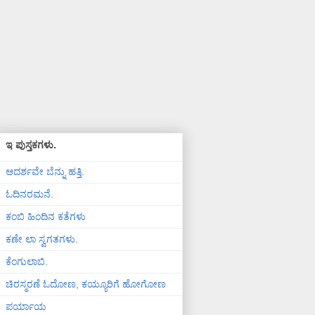
ಇ ಪುಸ್ತಕಗಳು.
ಆದರ್ಶವೇ ಬೆನ್ನು ಹತ್ತಿ.
ಓದಿನರಮನೆ.
ಕಂಬಿ ಹಿಂದಿನ ಕತೆಗಳು
ಕಣೇ ಲಾ ಸ್ವಗತಗಳು.
ಕೆಂಗುಲಾಬಿ.
ಚಿರಸ್ಮರಣೆ ಓದೋಣ, ಕಯ್ಯೂರಿಗೆ ಹೋಗೋಣ
ಪರ್ಯಾಯ