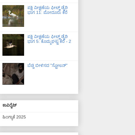
ಪಕ್ಷಿ ವೀಕ್ಷಣೆಯ ಫೀಲ್ಡ್‌ ಡೈರಿ
ಭಾಗ 11: ಮೋದೂರು ಕೆರೆ
ಪಕ್ಷಿ ವೀಕ್ಷಣೆಯ ಫೀಲ್ಡ್‌ ಡೈರಿ
ಭಾಗ 5: ಕೊಮ್ಮಘಟ್ಟ ಕೆರೆ - 2
ಬೆಚ್ಚಿ ಬೀಳಿಸದ "ಸ್ಟೋಲನ್"
ಕಾಪಿರೈಟ್
ಹಿಂಗ್ಯಾಕೆ 2025