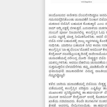
ಆಂದೋಲನದ ಅನೇಕರು ಬೆಂಬಲಿಸದಿದ್ದರೂ ಅರವಿಂದ್ ಕ
ಗಮನದಲ್ಲಿರಿಸಿಕೊಂಡು ಚುನಾವಣೆಗೆ ನಿಂತಾಗ ಬಿಜೆಪಿಗೆ 
ಮತದಾರ ಬಿಜೆಪಿಗೆ ಬಹುಮತ ಕೊಡುತ್ತಾನೆ ಎಂಬ ನಂಬ
ಆಮ್ ಆದ್ಮಿ ಪಕ್ಷಕ್ಕೆ ಬೀಳುತ್ತದೆ. ಎದುರಾಳಿಯ 
ನಂಬುಗೆ ಪೂರ್ಣ ನಿಜವಾಗಲಿಲ್ಲ. ಕಾಂಗ್ರೆಸ್ಸಿನ ಓಟು ಕಿತ
ಎಂಟು ಸ್ಥಾನಕ್ಕೆ ಮಾತ್ರ ಸೀಮಿತಗೊಳಿಸಿತು. ಆದರೆ
ಬಿಜೆಪಿ ಸರಳ ಬಹುಮತಕ್ಕೆ ನಾಲ್ಕು ಸ್ಥಾನಗಳಷ್ಟು ಕೊರತೆಯ
ಸಾಧಿಸಿತು. ಯಾರಿಗೂ ಬಹುಮತ ಸಿಗದ ಕಾರಣ ಸರಕಾ
ಕಾಂಗ್ರೆಸ್ಸಿನ ‘ಬಾ-ಹ್ಯ ಬೆಂಬಲ’ದೊಡನೆ ಅರವಿಂದ
ಕೇಜ್ರಿವಾಲ್ ನಲವತ್ತೊಂಬತ್ತು ದಿನಕ್ಕೆ ರಾಜೀನಾಮ
ಚುನಾವಣೆಯಲ್ಲಿ ನರೇಂದ್ರ ಮೋದಿ ನೇತೃತ್ವದ ಬಿಜ
ಯಶಸ್ಸು ಗಳಿಸಿತು. ಆದರೂ ದೆಹಲಿಯ ಚುನಾವಣೆಯ ಬಗ
ಸುತ್ತಮುತ್ತಲಿನ ಬೆಳವಣಿಗೆಗಳು ತಪ್ಪು ಮಾಡಿತೆಂದ
ಘಟಾನುಘಟಿ ರಾಜಕಾರಣಿಗಳ ವಿರುದ್ಧ ರಾಜಕೀಯವಲ
ಗೆದ್ದುಬಿಟ್ಟಿದ್ದಾರೆ!
ಕಳೆದ ಬಾರಿಯ ಚುನಾವಣೆಯಲ್ಲಿ ಬಿಜೆಪಿಯ ನೇತೃತ್ವ 
ಪಡೆಯುವಲ್ಲಿ ಕಾಂಗ್ರೆಸ್ಸಿನ ಪರಿಶ್ರಮ ಎಷ್ಟಿತ್
ಮುಖಾಂತರ ಪ್ರಸಿದ್ಧಿಯಾಗಿದ್ದ ಡಾ.ಹರ್ಷವರ್ಧನ್ 
ಮೂಲಕ ಅರವಿಂದ್ ಕೇಜ್ರಿವಾಲ್ ಅದಕ್ಕೆ ತೊಡ
ಖಾತೆಯ ಸಚಿವರಾದರು. ಕೆಲವೇ ತಿಂಗಳುಗಳ ನಂತರ ಸಂ
ಕ್ಷೇತ್ರಕ್ಕೆ ಅವರನ್ನು ನೇಮಿಸಲಾಯಿತು. ಡಾ.ಹರ್