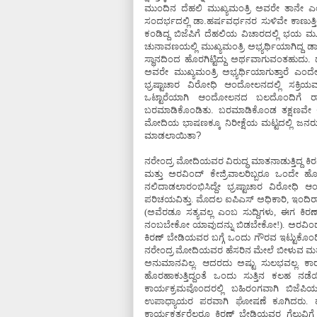
ಮುಂದಿನ ದೆಹಲಿ ಮುಖ್ಯಮಂತ್ರಿ ಅವರೇ ತಾನೇ 
ಸಂದರ್ಭದಲ್ಲಿ ಡಾ.ಹರ್ಷವರ್ಧನರ ಸುಳಿವೇ ಕಾಣುತ್ತಿ
ಕಂಡಿದ್ದ ಬಿಜೆಪಿಗೆ ದೆಹಲಿಯ ವಿಚಾರದಲ್ಲಿ ಭಯ ಮೂ
ಚುನಾವಣಯಲ್ಲಿ ಮುಖ್ಯಮಂತ್ರಿ ಅಭ್ಯರ್ಥಿಯಾಗಿದ್ದ ಡಾ
ಸ್ಥಾನದಿಂದ ಹೊರಗಿಟ್ಟಿದ್ದು ಅರ್ಥವಾಗುವಂತಹುದು.
ಅವರೇ ಮುಖ್ಯಮಂತ್ರಿ ಅಭ್ಯರ್ಥಿಯಾಗುತ್ತಾರೆ ಎಂದ
ಭ್ರಷ್ಟಾಚಾರ ವಿರೋಧಿ ಆಂದೋಲನದಲ್ಲಿ ಸಕ್ರಿಯವಾಗ
ಒಟ್ಟಾರೆಯಾಗಿ ಆಂದೋಲನದ ಬಲದೊಂದಿಗೆ ರಾಜಕೀ
ಬರಮಾಡಿಕೊಂಡಿತು. ಬರಮಾಡಿಕೊಂಡ ತಕ್ಷಣವೇ ಕಿರ
ಮೋದಿಯ ಭಾಷಣಕ್ಕೂ ನಿರೀಕ್ಷೆಯ ಮಟ್ಟದಲ್ಲಿ ಜನರು ಸ
ಮಾಡಲಾಯಿತಾ?
ನರೇಂದ್ರ ಮೋದಿಯವರ ವಿರುದ್ಧ ಮಾತನಾಡುತ್ತಿದ್ದ ಕಿ
ಮತ್ತು ಅರವಿಂದ್ ಕೇಜ್ರಿವಾಲರಿಬ್ಬರೂ ಒಂದೇ ಹ
ನಲಿದಾಡಲಾರಂಭಿಸಿದ್ದೇ ಭ್ರಷ್ಟಾಚಾರ ವಿರೋ
ಪರಿಚಯವಿತ್ತು. ಮೊದಲ ಐಪಿಎಸ್ ಅಧಿಕಾರಿ, ಇಂದಿರ
(ಅವೆರಡೂ ಸತ್ಯವಲ್ಲ ಎಂಬ ಸುದ್ದಿಗಳು, ಈಗ ಕಿರಣ್
ನಂಬಬೇಕೋ ಯಾವುದನ್ನು ಬಿಡಬೇಕೋ!). ಅರವಿಂದ್ 
ಕಿರಣ್ ಬೇಡಿಯವರ ಬಗ್ಗೆ ಒಂದು ಗೌರವ ಇಟ್ಟುಕೊಂಡಿದ
ನರೇಂದ್ರ ಮೋದಿಯವರ ಹೆಸರಿನ ಮೇಲೆ ಬೀಳುವ ಮತಗ
ಅನುಮಾನವಿಲ್ಲ. ಆದರದು ಅಷ್ಟು ಸುಲಭವಲ್ಲ. ಕಾ
ಹೊರಹಾಕುತ್ತಿದ್ದಂತೆ ಒಂದು ಸುತ್ತಿನ ಕಲಹ ನ
ಕಾರ್ಯಕ್ರಮವೊಂದರಲ್ಲಿ ಬಹಿರಂಗವಾಗಿ ಬಿಜೆ
ಉಪಾಧ್ಯಾಯರ ಪರವಾಗಿ ಘೋಷಣೆ ಕೂಗಿದರು. ಹೈ
ಕಾರ್ಯಕರ್ತರೆಲ್ಲರೂ ಕಿರಣ್ ಬೇಡಿಯವರ ಗೆಲುವಿಗೆ