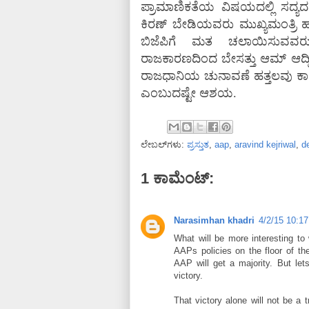
ಪ್ರಾಮಾಣಿಕತೆಯ ವಿಷಯದಲ್ಲಿ ಸದ್ಯದ ಮ
ಕಿರಣ್ ಬೇಡಿಯವರು ಮುಖ್ಯಮಂತ್ರಿ ಹುದ್ದ
ಬಿಜೆಪಿಗೆ ಮತ ಚಲಾಯಿಸುವವ
ರಾಜಕಾರಣದಿಂದ ಬೇಸತ್ತು ಆಮ್ ಆದ್ಮಿ 
ರಾಜಧಾನಿಯ ಚುನಾವಣೆ ಹತ್ತಲವು ಕಾರಣಗಳ
ಎಂಬುದಷ್ಟೇ ಆಶಯ.
ಲೇಬಲ್‌ಗಳು:
ಪ್ರಸ್ತುತ
,
aap
,
aravind kejriwal
,
de
1 ಕಾಮೆಂಟ್‌:
Narasimhan khadri
4/2/15 10:1
What will be more interesting to 
AAPs policies on the floor of t
AAP will get a majority. But let
victory.
That victory alone will not be a