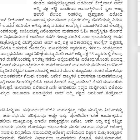
ತಂಡದ ಸದಸ್ಯರಲ್ಲೊಬ್ಬರಾದ ಅರವಿಂದ್ ಕೇಜ್ರಿವಾಲ್ ಆಮ್
ಆದ್ಮಿ ಪಕ್ಷ ಕಟ್ಟಿ ರಾಜಕೀಯ ಆಖಾಡಕ್ಕಿಳಿದಾಗ ಸ್ವತಃ ಅಣ್ಣಾ
ಹಜಾರೆ ಬೆಂಬಲ ನೀಡಲಿಲ್ಲ. ಭ್ರಷ್ಟಾಚಾರಿ ವಿರೋಧಿ
ೇಜ್ರಿವಾಲ್ ರಾಜಕಾರಣಕ್ಕೆ ಧುಮುಕಿದಾಗ ನಕ್ಕವರೇ ಹೆಚ್ಚು. ದೆಹಲಿಯನ್ನು ವಿಶೇಷ
ಒಂದೆಡೆ ಖುಷಿಯೇ ಆಗಿತ್ತು. ಹತ್ತು ವರುಷದ ಕಾಂಗ್ರೆಸ್ಸಿನ ದುರಾಡಳಿತದಿಂದ ಬೇಸತ್ತಿದ್ದ
ಿಕೆಯಿತ್ತು. ಬಿಜೆಪಿಯನ್ನು ವಿರೋಧಿಸುವ ಮತದಾರರ ಓಟು ಕಾಂಗ್ರೆಸ್ಸಿಗೂ ಹೋಗದೆ
ಮತಗಳು ವಿಭಜನೆಯಾದರೆ ಅದರಿಂದ ತನಗೇ ಗೆಲುವು ಖಂಡಿತ ಎಂಬ ಭಾವನೆಯಿತ್ತು. ಅವರ
್ತುಕೊಳ್ಳುವಲ್ಲಿ ಯಶಸ್ವಿಯಾದ ಆಮ್ ಆದ್ಮಿ ಪಕ್ಷ ಅಧಿಕಾರದಲ್ಲಿದ್ದ ಕಾಂಗ್ರೆಸ್ ಪಕ್ಷವನ್ನು
 ಬಿಜೆಪಿಗೂ ಬಹುಮತ ದೊರಕಲಿಲ್ಲ. ಮೂವತ್ತೆರಡು ಸ್ಥಾನಗಳನ್ನು ಗಳಿಸಲು ಯಶಸ್ವಿಯಾದ
ನ್ನಭುವಿಸಿತು. ಎಲ್ಲರ ನಿರೀಕ್ಷೆಯನ್ನೂ ಮೀರಿ ಆಮ್ ಆದ್ಮಿ ಪಕ್ಷ 28 ಸ್ಥಾನಗಳಲ್ಲಿ ಗೆಲುವು
ರ ರಚನೆಗೊಂದಷ್ಟು ಕಸರತ್ತು ನಡೆದು ಅಲ್ಲಿಯವರೆಗೂ ವಿರೋಧಿಸಿಕೊಂಡು ಬಂದಿದ್ದ
್ ಕೇಜ್ರಿವಾಲ್ ಮುಖ್ಯಮಂತ್ರಿಯಾದರು. ಜನಲೋಕಪಾಲ್ ಮಸೂದೆಯ ನೆಪದಿಂದ ಅರವಿಂದ್
ೆಯನ್ನೂ ನೀಡಿಬಿಟ್ಟರು! ರಾಜಕಾರಣದಲ್ಲಿ ಅದವರ ಮೊದಲ ತಪ್ಪಾಯಿತು. ನಂತರ ಲೋಕಸಭಾ
ೆಪಿ ಅಭೂತಪೂರ್ವ ಗೆಲುವು ಕಂಡಿತು. ಅನೇಕ ರಾಜ್ಯಗಳ ವಿಧಾನಸಭಾ ಚುನಾವಣೆಯಲ್ಲೂ
್ಗೆ ಆತುರ ತೋರಲಿಲ್ಲ ಬಿಜೆಪಿ. ಆತುರ ತೋರದೆ ತಪ್ಪು ಮಾಡಿತಾ? ದೆಹಲಿ ಚುನಾವಣೆಯ
ೇ ಹೇಳುತ್ತಿವೆ. ಚುನಾವಣಾ ಫಲಿತಾಂಶ ಏನೇ ಆಗಬಹುದು, ಸದ್ಯದ ಮಟ್ಟಿಗಂತೂ ಬಿಜೆಪಿಯ
್ಲದ ರಾಜಕಾರಣ ಮಾಡುತ್ತಿರುವ ಆಮ್ ಆದ್ಮಿ ಪಕ್ಷದ ಅರವಿಂದ್ ಕೇಜ್ರಿವಾಲ್
ವಹಿಸಿದ್ದು ಡಾ. ಹರ್ಷವರ್ಧನ್. ಬಿಜೆಪಿ ಮೂವತ್ತಕ್ಕೂ ಅಧಿಕ ಸಂಖೈಯ ಸೀಟುಗಳನ್ನು
ತೋ ಡಾ. ಹರ್ಷವರ್ಧನರ ಪರಿಶ್ರಮವೂ ಅಷ್ಟೇ ಇತ್ತು. ಪೋಲಿಯೋ ಲಸಿಕೆ ಕಾರ್ಯಕ್ರಮದ
ದೆಹಲಿಯ ಮುಖ್ಯಮಂತ್ರಿ ಆಗಿಯೇ ಬಿಡುತ್ತಿದ್ದರೋ ಏನೋ, ಆಮ್ ಆದ್ಮಿ ಪಕ್ಷ ಕಟ್ಟುವ
ರುಗಾಲಾದರು. ನಂತರ ಲೋಕಸಭಾ ಚುನಾವಣೆಯ ನಂತರ ಡಾ.ಹರ್ಷವರ್ಧನ್ ಆರೋಗ್ಯ
ಪುಟ ವಿಸ್ತರಣೆಯ ಸಮಯದಲ್ಲಿ ಆರೋಗ್ಯ ಖಾತೆಯಿಂದ ವಿಜ್ಞಾನ ಮತ್ತು ತಂತ್ರಜ್ಞಾನ
ಷವರ್ಧನರನ್ನು ದೆಹಲಿಯ ವಿಧಾನಸಭಾ ಚುನಾವಣೆಯ ನೇತೃತ್ವಕ್ಕೆ ಕಳುಹಿಸಲಾಗುತ್ತದೆ,