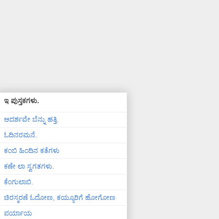
ಇ ಪುಸ್ತಕಗಳು.
ಆದರ್ಶವೇ ಬೆನ್ನು ಹತ್ತಿ.
ಓದಿನರಮನೆ.
ಕಂಬಿ ಹಿಂದಿನ ಕತೆಗಳು
ಕಣೇ ಲಾ ಸ್ವಗತಗಳು.
ಕೆಂಗುಲಾಬಿ.
ಚಿರಸ್ಮರಣೆ ಓದೋಣ, ಕಯ್ಯೂರಿಗೆ ಹೋಗೋಣ
ಪರ್ಯಾಯ