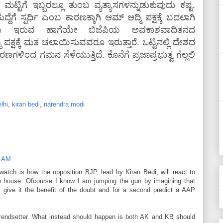
ಟ್ಟಿಗೆ ಇಬ್ಬರಲ್ಲೂ ತುಂಬ ವ್ಯತ್ಯಾಸಗಳನ್ನುಡುಕುವುದು ಕಷ್ಟ.
ೆಗೆ ಸ್ಪರ್ಧಿ ಎಂಬ ಕಾರಣಕ್ಕಾಗಿ ಆಮ್ ಆದ್ಮಿ ಪಕ್ಷಕ್ಕೆ ಬದಲಾಗಿ
ರು ಇರುವ ಹಾಗೆಯೇ ಬಿಜೆಪಿಯ ಅವಕಾಶವಾದಿತನದ
ಪಕ್ಷಕ್ಕೆ ಮತ ಚಲಾಯಿಸುವವರೂ ಇರುತ್ತಾರೆ. ಒಟ್ಟಿನಲ್ಲಿ ದೇಶದ
ಿಂದ ಗಮನ ಸೆಳೆಯುತ್ತಿದೆ. ಕೊನೆಗೆ ಪ್ರಜಾಪ್ರಭುತ್ವ ಗೆಲ್ಲಲಿ
lhi
,
kiran bedi
,
narendra modi
7 AM
watch is how the opposition BJP, lead by Kiran Bedi, will react to
he house. Ofcourse I know I am jumping the gun by imagining that
s give it the benefit of the doubt and for a second predict a AAP
 trendsetter. What instead should happen is both AK and KB should