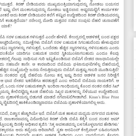
ಿ ತಿಳಿಯುತ್ತದೆ. ಕಿರಣ್ ಬೇಡಿಯವರು ಮುಖ್ಯಮಂತ್ರಿಯಾಗುವುದನ್ನು ನೋಡಲು ಬಯಸದ
ಇಷ್ಟು ಬೇಗ ಮಂಕಾಗುವುದನ್ನು ನೋಡಲು ಇಚ್ಛಿಸಲಾರ. ಅಷ್ಟರಮಟ್ಟಿಗೆ ಕಾರ್ಯಕರ್ತ
ೆಪಿ ಸೋತರೆ ಅದು ಕಿರಣ್ ಬೇಡಿಯವರ ತಲೆಗೆ ಕಟ್ಟುವ ಉದ್ದೇಶದಿಂದ ಕಿರಣ್ ಬೇಡಿಯವರನ್ನು
 ಕಾಡುತ್ತಿದೆಯಾ? ನರೇಂದ್ರ ಮೋದಿ ಮತ್ತವರ ಸಚಿವ ಸಂಪುಟ ದೆಹಲಿ ಚುನಾವಣೆಗೆ
ೂ ಯಾಕೆ?
ಪಿ ಸರಳ ಬಹುಮತ ಗಳಿಸುತ್ತದೆ ಎಂದೇ ಹೇಳಿವೆ. ಕೇಂದ್ರದಲ್ಲಿ ಆಡಳಿತಕ್ಕೆ ಬಂದ ಪಕ್ಷದ
್ಚರಿಯೇನಲ್ಲ. ಸಮೀಕ್ಷೆಗಳು ಬಿಜೆಪಿಗೆ ಸರಳ ಬಹುಮತ ಸಿಗಬಹುದೆಂದು ಹೇಳುವುದರ
ತೆಂಟು) ಸ್ಥಾನಗಳನ್ನು ಗಳಿಸುತ್ತದೆ, ಒಂದೆರಡು ಹೆಚ್ಚಿನ ಸ್ಥಾನಗಳನ್ನೂ ಗಳಿಸಬಹುದು ಎಂದು
ಳೆದ ಸಲದಂತೆಯೇ ಯಾರಿಗೂ ಬಹುಮತ ಬಾರದ ಸ್ಥಿತಿಯುಂಟಾಗಬಹುದು ಎಂದೂ ಕೆಲವು
ದಲ್ಲಿ ಗೆಲುವು ಸಾಧಿಸುವ ಗುರಿ ಇಟ್ಟುಕೊಂಡಿರುವ ಬಿಜೆಪಿಗೆ ದೇಶದ ರಾಜಧಾನಿಯಲ್ಲೇ
ಸಹಜವೇ ತಾನೇ. ಆ ಕಾರಣದಿಂದ ಬಿಜೆಪಿಯ ಘಟಾನುಘಟಿಗಳೆಲ್ಲ ದೆಹಲಿಯಲ್ಲಿ
 ಹೆಚ್ಚಿನ ಸಂಖೈಯಲ್ಲೇ ಜನರು ಸೇರುತ್ತಿರುವುದು ಬಿಜೆಪಿಗೆ ಮತ್ತಷ್ಟು ಗಾಬರಿ ಮೂಡಿಸುತ್ತಿದೆ!
ನಂತರದ ಪ್ರಶ್ನೆ. ದೆಹಲಿಯ ಸೋಲು ತನ್ನ ಇಷ್ಟು ದಿನದ ಆಡಳಿತ ಜನರ ನಿರೀಕ್ಷೆಗೆ
ತ್ತು ಆ ಭಾವ ದೇಶದ ಇತರೆಡೆಗೂ ಹರಡುತ್ತದೆ ಎಂಬ ಅರಿವಿದೆ ಬಿಜೆಪಿಯ ನಾಯಕರಿಗೆ. ಆ
ತ್ತಿದೆ, ಒಂದು ಸರಳ ಬಹುಮತಕ್ಕಾಗಿ. ಇಂದಿರಾ ಗಾಂಧಿಯನ್ನು ಕೊಂದ ನಂತರ ನಡೆದ ಸಿಖ್
್ದಿಯನ್ನು ತೇಲಿಬಿಟ್ಟಿದ್ದು ಕೂಡ ದೆಹಲಿಯ ಸಿಖ್ಖರ ಮತಗಳನ್ನು ಸೆಳೆಯುವ ಉದ್ದೇಶದಿಂದ.
ಂದು ಪ್ರಣಾಳಿಕೆಯನ್ನು ಬಿಡುಗಡೆ ಮಾಡದೆ ನಗೆಪಾಟಲಿಗೀಡಾಗಿದೆ. Kiran’s Blue Print
ನ್ನು ಟ್ವಿಟರಿನಲ್ಲಿ ಹಾಕಿಕೊಂಡಿದ್ದಾರಾದರೂ ಬಿಜೆಪಿಯ ಪ್ರಣಾಳಿಕೆಯಾಗಲಿಲ್ಲ ಅದು.
್ವಾಸವಿದೆ, ವಿಶ್ವಾಸ ಹೆಚ್ಚಾಗಿಯೇ ಇದೆ. ಬಿಜೆಪಿಗೆ ಮತ ಹಾಕುವ ಮಧ್ಯಮ ವರ್ಗದವ ಮತಗಳು
ರೆ. ರಾಜಕಾರಣವನ್ನು ವಿರೋಧಿಸಿದ ಕಿರಣ್ ಬೇಡಿ ಬಿಜೆಪಿ ತೆಕ್ಕೆಗೆ ಬಂದ ನಂತರ ಆಮ್
ವತ್ತೊಂಬತ್ತು ದಿನಕ್ಕೇ ಅಧಿಕಾರ ತ್ಯಜಿಸಿ ‘ಸಿಕ್ಕ ಅವಕಾಶವನ್ನು ಬಳಸಿಕೊಳ್ಳಲಾಗದ ಹೇಡಿಗಳು’
ಧಾನಕ್ಕಾದರೂ ಅದು ತಪ್ಪೆಂದು ಅರಿವಾಗಿದೆ. ಸ್ವತಃ ಅರವಿಂದ್ ಕೇಜ್ರಿವಾಲ್ ಬಹಿರಂಗವಾಗಿ
ನಲವತ್ತೊಂಬತ್ತು ದಿನದಲ್ಲೇ ಉತ್ತಮ ಆಡಳಿತ ನೀಡಿದ್ದರು ಎಂಬ ಭಾವನೆಯನ್ನು ಕೆಲವರು