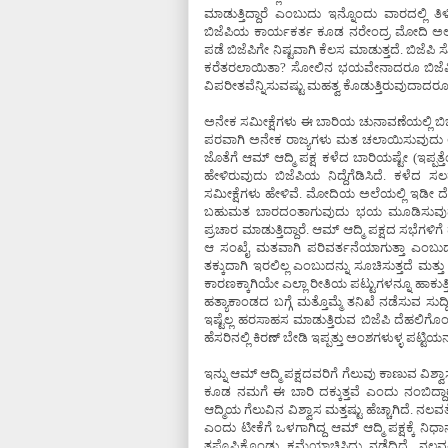
ಮಾಡುತ್ತಿದ್ದಾರೆ ಎಂಬುದು ಇನ್ನೊಂದು ವಾರದಲ್ಲ
ಬಿಜೆಪಿಯ ಕಾರ್ಯಕರ್ತ ಕೂಡ ನರೇಂದ್ರ ಮೋದಿ ಅಲೆ 
ಪಡೆ ಬಿಜೆಪಿಗೇ ನಿಷ್ಟವಾಗಿ ಕೆಲಸ ಮಾಡುತ್ತದೆ. ಬಿಜ
ಕರೆತರಲಾಯಿತಾ? ಸೋಲಿನ ಭಯವೇನಾದರೂ ಬಿಜೆಪಿಗೆ
ವಿಪರೀತವೆನ್ನಿಸುವಷ್ಟು ಮಹತ್ವ ಕೊಡುತ್ತಿರುವುದಾದರ
ಅನೇಕ ಸಮೀಕ್ಷೆಗಳು ಈ ಬಾರಿಯ ಚುನಾವಣೆಯಲ್ಲಿ ಬಿಜೆ
ಪರವಾಗಿ ಅನೇಕ ರಾಜ್ಯಗಳು ಮತ ಚಲಾಯಿಸುವುದು ಅಚ
ಜೊತೆಗೆ ಆಮ್ ಆದ್ಮಿ ಪಕ್ಷ ಕಳೆದ ಬಾರಿಯಷ್ಟೇ (ಇಪ್ಪತ್
ಹೇಳಿರುವುದು ಬಿಜೆಪಿಯ ನಿದ್ದೆಗೆಡಿಸಿದೆ. ಕ
ಸಮೀಕ್ಷೆಗಳು ಹೇಳಿವೆ. ಮೋದಿಯ ಅಲೆಯಲ್ಲಿ ಇಡೀ ದೇಶ
ಬಹುಮತ ಬಾರದಂತಾಗುವುದು ಭಯ ಮೂಡಿಸುವುದು 
ಪ್ರಚಾರ ಮಾಡುತ್ತಿದ್ದಾರೆ. ಆಮ್ ಆದ್ಮಿ ಪಕ್ಷದ ಸಭೆಗಳಿಗೆ
ಆ ಸಂಖೈ ಮತವಾಗಿ ಪರಿವರ್ತನೆಯಾಗುತ್ತಾ ಎಂಬುದು 
ತಕ್ಕುದಾಗಿ ಇರಲಿಲ್ಲ ಎಂಬುದನ್ನು ಸೂಚಿಸುತ್ತದೆ ಮ
ಕಾರಣಕ್ಕಾಗಿಯೇ ಎಲ್ಲಾ ರೀತಿಯ ಪಟ್ಟುಗಳನ್ನೂ ಹಾಕು
ಹತ್ಯಾಕಾಂಡದ ಬಗ್ಗೆ ಮತ್ತೊಮ್ಮೆ ತನಿಖೆ ನಡೆಸುವ ಸುದ
ಇಷ್ಟೆಲ್ಲ ಹರಸಾಹಸ ಮಾಡುತ್ತಿರುವ ಬಿಜೆಪಿ ದೆಹಲಿಗೊ
ಹೆಸರಿನಲ್ಲಿ ಕಿರಣ್ ಬೇಡಿ ಇಪ್ಪತ್ತು ಅಂಶಗಳುಳ್ಳ ಪಟ್ಟಿಯ
ಇನ್ನು ಆಮ್ ಆದ್ಮಿ ಪಕ್ಷದವರಿಗೆ ಗೆಲುವು ಕಾಣುವ ವಿಶ
ಕೂಡ ನಮಗೆ ಈ ಬಾರಿ ದಕ್ಕುತ್ತವೆ ಎಂದು ನಂಬಿದ್ದಾ
ಆದ್ಮಿಯ ಗೆಲುವಿನ ವಿಶ್ವಾಸ ಮತ್ತಷ್ಟು ಹೆಚ್ಚಾಗಿದೆ. ನಲ
ಎಂದು ಟೀಕೆಗೆ ಒಳಗಾಗಿದ್ದ ಆಮ್ ಆದ್ಮಿ ಪಕ್ಷಕ್ಕೆ ನಿ
ತಪ್ಪೊಪ್ಪಿಕೊಂಡು ಕ್ಷಮೆಯಾಚಿಸಿದ್ದು ನಡೆದಿದೆ. 