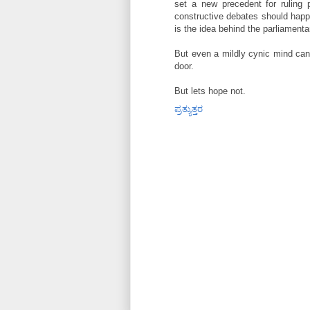
set a new precedent for ruling 
constructive debates should happ
is the idea behind the parliament
But even a mildly cynic mind can
door.
But lets hope not.
ಪ್ರತ್ಯುತ್ತರ