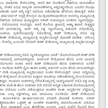
ಎಂಬ ಮಾತುಗಳು ಕೇಳಿಬಂದಿತ್ತು. ಆದರೆ ಈಗ ನೋಡಿದರೆ ದೆಹಲಿಯ ಚುನಾವಣೆಯ
ಲ್ಲ. ದೇಶದ ವಿವಿಧ ರಾಜ್ಯಗಳ ಚುನಾವಣೆಗಳನ್ನು ಆತ್ಮವಿಶ್ವಾಸದಿಂದ ಎದುರಿಸಿ ಗೆಲುವೂ
ಡಿಸಿತೇ ಆಮ್ ಆದ್ಮಿ ಪಕ್ಷ? ಬಿಜೆಪಿಯ ನಡೆನುಡಿಗಳು ಹೌದೆಂದು ಹೇಳುತ್ತಿವೆ. ಕಳೆದ
.ಹರ್ಷವರ್ಧನ್ ಸದ್ಯಕ್ಕೆ ಕೇಂದ್ರದ ಮಂತ್ರಿಯಾಗಿರುವುದರಿಂದ ಅವರನ್ನು ಮುಖ್ಯಮಂತ್ರಿ
 ದೆಹಲಿಯ ಬಿಜೆಪಿಯ ಮುಖ್ಯಸ್ಥರಾದ ಸತೀಶ್ ಉಪಾಧ್ಯಾಯ ನಂತರದ ಸ್ಥಾನದಲ್ಲಿದ್ದರು.
ೇ ಬಿಜೆಪಿಯವರು ನಂಬಿದ್ದರು. ಆದರೆ ಕೊನೆಯ ಕ್ಷಣದಲ್ಲಿ ಅಣ್ಣಾ ಹಜಾರೆ ನೇತೃತ್ವದ
ಿ ಭಾಗವಹಿಸಿದ್ದ, ಆಮ್ ಆದ್ಮಿ ಪಕ್ಷ ಸ್ಥಾಪನೆಯನ್ನು ಕಡುವಾಗಿ ವಿರೋಧಿಸಿದ್ದ,
ಯ ಪ್ರವೇಶಿಸುವುದನ್ನೇ ವಿರೋಧಿಸಿದ್ದ ಕಿರಣ್ ಬೇಡಿಯನ್ನು ಬಿಜೆಪಿ ಪಕ್ಷ
ಣ್ ಬೇಡಿಯನ್ನು ಮುಖ್ಯಮಂತ್ರಿ ಅಭ್ಯರ್ಥಿಯನ್ನಾಗಿ ಘೋಷಣೆ ಮಾಡಿತು. ನರೇಂದ್ರ
ೇರಲಿಲ್ಲ ಎಂಬುದೇ ನೆಪವಾಗಿ ಕಿರಣ್ ಬೇಡಿಯನ್ನು ಮುಖ್ಯಮಂತ್ರಿ ಅಭ್ಯರ್ಥಿಯನ್ನಾಗಿ
ರಣ್ ಬೇಡಿಯವರನ್ನು ಬಿಜೆಪಿ ಸ್ವಾಗತಿಸಿದ್ದಾದರೂ ಯಾಕೆ? ಮೊದಲನೆಯದಾಗಿ ಕಿರಣ್ ಬೇಡಿ
ೋರಾಟದಲ್ಲಿ ಭಾಗಿಯಾಗಿದ್ದವರು. ಅರವಿಂದ್ ಕೇಜ್ರಿವಾಲರ ಹೆಸರು ಜನರ ಬಾಯಲ್ಲಿ
ಧಿ ಆಂದೋಲನದ ನಂತರ. ಆದರೆ ಕಿರಣ್ ಬೇಡಿಯವರ ಹೆಸರು ದಶಕಗಳಿಂದ ಜನತೆಗೆ
ಾ ಗಾಂಧಿಯ ಕಾರಿಗೇ ಫೈನು ಹಾಕಿದ ಖಡಕ್ಕು ಆಫೀಸರ್ ಎಂದು ಹೆಸರು ವಾಸಿಯಾಗಿದ್ದರು
 ಬೇಡಿ ಮುಖ್ಯಮಂತ್ರಿ ಅಭ್ಯರ್ಥಿಯಾದ ನಂತರ ಕೇಳಿಬರುತ್ತಿದೆ! ಯಾವ ಸುದ್ದಿಯನ್ನು
ಕೇಜ್ರಿವಾಲರ ಬೆಂಬಲಿಗರು ಮತ್ತವರ ರಾಜಕೀಯ ನಡೆನುಡಿಗಳನ್ನು ಬೆಂಬಲಿಸದವರು
್ದರು. ಅಂಥವರ ಮತಗಳನ್ನು ಸೆಳೆದುಕೊಳ್ಳುವಲ್ಲಿ ಯಶಸ್ವಿಯಾದರೆ ಬಿಜೆಪಿ ಪಕ್ಷ ಮತ್ತು
ಳ ಜೊತೆ ಈ ಹೊಸ ಮತಗಳೂ ಸೇರಿ ಬಿಜೆಪಿಗೆ ಅದ್ಭುತ ಬಹುಮತ ದೊರೆಯುವುದರಲ್ಲಿ
ರಣ ಬಿಜೆಪಿಯ ಒಳಗೇ ನಡೆಯುತ್ತಿರುವ ಆಂತರಿಕ ಕಲಹ. ಅಭ್ಯರ್ಥಿಗಳ ಪಟ್ಟಿಯನ್ನು
ಡೆಯಿತು. ಎಲ್ಲಾ ಪಕ್ಷಗಳಲ್ಲೂ ಇದು ಮಾಮೂಲು ಸಂಗತಿಯೇ. ಕಿರಣ್ ಬೇಡಿಯವರ
ಪಿಯ ಕಾರ್ಯಕರ್ತರು ಡಾ.ಹರ್ಷವರ್ಧನರ ಪರವಾಗಿ ಘೋಷಣೆ ಕೂಗಿದರು. ಸತೀಶ್
ಕಮಾಂಡಿನ ಒತ್ತಡಕ್ಕೆ ಈ ಆಂತರಿಕ ಕಲಹಗಳೆಲ್ಲ ಶಮನಗೊಂಡಂತೆ, ಬಿಜೆಪಿಯ
 ಕೆಲಸ ಮಾಡುತ್ತಾರೆ ಎಂಬ ಹೇಳಿಕೆಗಳು ಬಂದವು. ಎಷ್ಟರ ಮಟ್ಟಿಗೆ ಗೆಲುವಿಗೆ ಕೆಲಸ