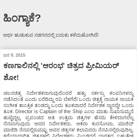
ಹಿಂಗ್ಯಾಕೆ?
ಅರ್ಥ ಹುಡುಕುವ ಸಡಗರದಲ್ಲಿ ಬದುಕು ಕಳೆದುಹೋಗಿದೆ!
ಜನ 9, 2015
ಕಣಗಾಲಿನಲ್ಲಿ 'ಆರಂಭ' ಚಿತ್ರದ ಪ್ರೀಮಿಯರ್
ಶೋ!
ಚಲನಚಿತ್ರ ನಿರ್ದೇಶಕನಾಗುವುದೆಂದರೆ ಹತ್ತು ಸರ್ಕಸ್ಸು ಕಂಪನಿಗಳನ್ನು
ನಡೆಸಿದಂತೆ ಎಂದು ಬರೆದಿದ್ದು ರವಿ ಬೆಳಗೆರೆ! ಒಂದು ಚಿತ್ರಕ್ಕೆ ನಾಯಕ ನಾಯಕಿ
ಸಂಗೀತ ತಾಂತ್ರಿಕ ತಂಡದ್ದು ಒಂದು ತೂಕವಾದರೆ ನಿರ್ದೇಶಕ ಸ್ಥಾನದ್ದೇ ಒಂದು
ತೂಕ. Director is Captain of the Ship ಎಂಬ ಮಾತು ಸುಖಾಸುಮ್ಮನೆ
ಹುಟ್ಟಿದ್ದಲ್ಲ. ಪ್ರಪಂಚದ ಅತಿ ಉತ್ತಮ ಚಿತ್ರಗಳ ಹೆಸರು ಕೇಳಿದಾಗಲೆಲ್ಲ
ನೆನಪಾಗುವುದು ಅದರ ನಿರ್ದೇಶಕರು. ಅಕಿರಾ ಕುರಸೋವಾ, ಮಾಜಿದ್
ಮಾಜಿದಿ ನೆನಪಲ್ಲಿರುವಷ್ಟು ಅವರ ಚಿತ್ರಗಳ ಕಲಾವಿದರು ನೆನಪಿನಲ್ಲಿರುವುದಿಲ್ಲ.
ಕಥೆಯಾಧಾರಿತ ಚಿತ್ರಗಳಲ್ಲಿ ನಿರ್ದೇಶಕರು ಮಿಂಚಿದರೆ ಭಾರತದ ಬಹುತೇಕ