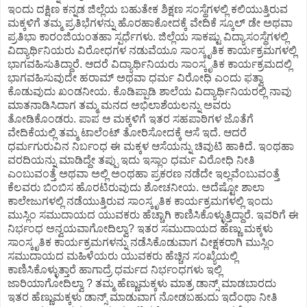
ಇಂದು ದಕ್ಷಿಣ ಕನ್ನಡ ಜಿಲ್ಲೆಯ ಬಹುತೇಕ ಶಿಕ್ಷಣ ಸಂಸ್ಥೆಗಳಲ್ಲಿ ಕಲಿಯುತ್ತಿರುವ
ಮಕ್ಕಳಿಗೆ ತಮ್ಮ ಪ್ರತಿಭೆಗಳನ್ನು ಹೊರಹಾಕೋದಕ್ಕೆ ವೇದಿಕೆ ಸ್ಕೂಲ್ ಡೇ ಅಥವಾ
ಪ್ರತಿಭಾ ಕಾರಂಜಿಯಂತಹಾ ಸ್ಪರ್ಧೆಗಳು. ಜಿಲ್ಲೆಯ ಸಾಕಷ್ಟು ವಿದ್ಯಾಸಂಸ್ಥೆಗಳಲ್ಲಿ
ವಿದ್ಯಾರ್ಥಿನಿಯರು ವಿರೋಧಗಳ ನಡುವೆಯೂ ಸಾಂಸ್ಕೃತಿಕ ಕಾರ್ಯಕ್ರಮಗಳಲ್ಲಿ
ಭಾಗವಹಿಸುತಿದ್ದಾರೆ. ಆದರೆ ವಿದ್ಯಾರ್ಥಿನಿಯರು ಸಾಂಸ್ಕೃತಿಕ ಕಾರ್ಯಕ್ರಮದಲ್ಲಿ
ಭಾಗವಹಿಸುವುದೇ ಹರಾಮ್ ಅಥವಾ ಧರ್ಮ ವಿರೋಧಿ ಎಂದು ಫತ್ವಾ
ಕೊಡುವುದು ಖಂಡನೀಯ. ಕೊಡಿಪ್ಪಾಡಿ ಶಾಲೆಯ ವಿದ್ಯಾರ್ಥಿನಿಯರಲ್ಲಿ ನಾವು
ಮಾತನಾಡಿಸಿದಾಗ ತಮ್ಮ ಮನದ ಅಭಿಲಾಶೆಯಲನ್ನು ಅವರು
ತೋಡಿಕೊಂಡರು. ಪಾಪ ಆ ಮಕ್ಕಳಿಗೆ ಇತರ ಸಹಪಾಠಿಗಳ ಜೊತೆಗೆ
ವೇದಿಕೆಯಲ್ಲಿ ತಮ್ಮ ಟಾಲೆಂಟ್ ತೋರಿಸೋದಕ್ಕೆ ಆಸೆ ಇದೆ. ಆದರೆ
ಧರ್ಮಗುರುವಿನ ನಿರ್ಬಂಧ ಈ ಮಕ್ಕಳ ಆಸೆಯನ್ನು ಚಿವುಟಿ ಹಾಕಿದೆ. ಇಂಥಹಾ
ವರದಿಯನ್ನು ಮಾಡಿದ್ದೇ ತಪ್ಪು ಇದು ಇಸ್ಲಾಂ ಧರ್ಮ ವಿರೋಧಿ ನೀತಿ
ಎಂಬುವಂತ್ತೆ ಅಥವಾ ಅಲ್ಲಿ ಅಂಥಹಾ ಪ್ರಕರಣ ನಡೆದೇ ಇಲ್ಲವೆಂಬುವಂತ್ತೆ
ಕೆಲವರು ಬಿಂಬಿಸ ಹೊರಟಿರುವುದು ಶೋಚನೀಯ. ಅದೆಷ್ಟೋ ಶಾಲಾ
ಕಾಲೇಜುಗಳಲ್ಲಿ ನಡೆಯುತ್ತಿರುವ ಸಾಂಸ್ಕೃತಿಕ ಕಾರ್ಯಕ್ರಮಗಳಲ್ಲಿ ಇಂದು
ಮುಸ್ಲಿಂ ಸಮುದಾಯದ ಯುವಕರು ಹೆಚ್ಚಾಗಿ ಕಾಣಿಸಿಕೊಳ್ಳುತ್ತಿದ್ದಾರೆ. ಇವರಿಗೆ ಈ
ನಿರ್ಭಂಧ ಅನ್ವಯವಾಗೋದಿಲ್ವಾ? ಇತರ ಸಮುದಾಯದ ಹೆಣ್ಣು ಮಕ್ಕಳು
ಸಾಂಸ್ಕೃತಿಕ ಕಾರ್ಯಕ್ರಮಗಳನ್ನು ನಡೆಸಿಕೊಡುವಾಗ ವೀಕ್ಷಕರಾಗಿ ಮುಸ್ಲಿಂ
ಸಮುದಾಯದ ಮಹಿಳೆಯರು ಯುವಕರು ಹೆಚ್ಚಿನ ಸಂಖ್ಯೆಯಲ್ಲಿ
ಕಾಣಿಸಿಕೊಳ್ಳುತ್ತಾರೆ ಹಾಗಾದ್ರೆ ಧರ್ಮದ ನಿರ್ಭಂಧಗಳು ಇಲ್ಲಿ
ಜಾರಿಯಾಗೋದಿಲ್ವಾ ? ತಮ್ಮ ಹೆಣ್ಣುಮಕ್ಕಳು ಮಾತ್ರ ಡಾನ್ಸ್ ಮಾಡಬಾರದು
ಇತರ ಹೆಣ್ಣುಮಕ್ಕಳು ಡಾನ್ಸ್ ಮಾಡುವಾಗ ನೋಡಬಹುದು ಇದೆಂಥಾ ನೀತಿ