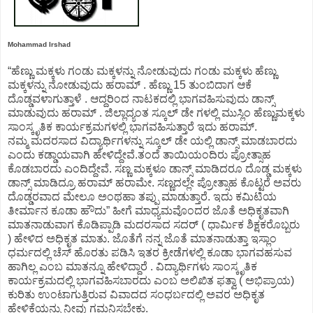
Mohammad Irshad
“ಹೆಣ್ಣು ಮಕ್ಕಳು ಗಂಡು ಮಕ್ಕಳನ್ನು ನೋಡುವುದು ಗಂಡು ಮಕ್ಕಳು ಹೆಣ್ಣು
ಮಕ್ಕಳನ್ನು ನೋಡುವುದು ಹರಾಮ್ . ಹೆಣ್ಣು 15 ತುಂಬಿದಾಗ ಆಕೆ
ದೊಡ್ಡವಳಾಗುತ್ತಾಳೆ . ಆದ್ದರಿಂದ ನಾಟಕದಲ್ಲಿ ಭಾಗವಹಿಸುವುದು ಡಾನ್ಸ್
ಮಾಡುವುದು ಹರಾಮ್ . ಜಿಲ್ಲಾದ್ಯಂತ ಸ್ಕೂಲ್ ಡೇ ಗಳಲ್ಲಿ ಮುಸ್ಲಿಂ ಹೆಣ್ಣುಮಕ್ಕಳು
ಸಾಂಸ್ಕೃತಿಕ ಕಾರ್ಯಕ್ರಮಗಳಲ್ಲಿ ಭಾಗವಹಿಸುತ್ತಾರೆ ಇದು ಹರಾಮ್.
ನಮ್ಮ ಮದರಸಾದ ವಿದ್ಯಾರ್ಥಿಗಳನ್ನು ಸ್ಕೂಲ್ ಡೇ ಯಲ್ಲಿ ಡಾನ್ಸ್ ಮಾಡಬಾರದು
ಎಂದು ಕಡ್ಡಾಯವಾಗಿ ಹೇಳಿದ್ದೇವೆ.ತಂದೆ ತಾಯಿಯಂದಿರು ಪ್ರೋತ್ಸಾಹ
ಕೊಡಬಾರದು ಎಂದಿದ್ದೇವೆ. ಸಣ್ಣ ಮಕ್ಕಳೂ ಡಾನ್ಸ್ ಮಾಡಿದರೂ ದೊಡ್ಡ ಮಕ್ಕಳು
ಡಾನ್ಸ್ ಮಾಡಿದ್ರೂ ಹರಾಮ್ ಹರಾಮೇ. ಸಣ್ಣದಲ್ಲೇ ಪ್ರೋತ್ಸಾಹ ಕೊಟ್ಟರೆ ಅವರು
ದೊಡ್ಡರವಾದ ಮೇಲೂ ಅಂಥಹಾ ತಪ್ಪು ಮಾಡುತ್ತಾರೆ. ಇದು ಕಮಿಟಿಯ
ತೀರ್ಮಾನ ಕೂಡಾ ಹೌದು” ಹೀಗೆ ಮಾಧ್ಯಮವೊಂದರ ಜೊತೆ ಅಧಿಕೃತವಾಗಿ
ಮಾತನಾಡುವಾಗ ಕೊಡಿಪ್ಪಾಡಿ ಮದರಸಾದ ಸದರ್ ( ಧಾರ್ಮಿಕ ಶಿಕ್ಷಕರೊಬ್ಬರು
) ಹೇಳಿದ ಅಧಿಕೃತ ಮಾತು. ಜೊತೆಗೆ ನನ್ನ ಜೊತೆ ಮಾತನಾಡುತ್ತಾ ಇಸ್ಲಾಂ
ಧರ್ಮದಲ್ಲಿ ಚೆಸ್ ಹೊರತು ಪಡಿಸಿ ಇತರ ಕ್ರೀಡೆಗಳಲ್ಲಿ ಕೂಡಾ ಭಾಗವಹಸುವ
ಹಾಗಿಲ್ಲ ಎಂಬ ಮಾತನ್ನೂ ಹೇಳಿದ್ದಾರೆ . ವಿದ್ಯಾರ್ಥಿಗಳು ಸಾಂಸ್ಕೃತಿಕ
ಕಾರ್ಯಕ್ರಮದಲ್ಲಿ ಭಾಗವಹಿಸಬಾರದು ಎಂಬ ಅಲಿಖಿತ ಫತ್ವಾ ( ಅಭಿಪ್ರಾಯ)
ಕುರಿತು ಉಂಟಾಗುತ್ತಿರುವ ವಿವಾದದ ಸಂಧರ್ಬದಲ್ಲಿ ಅವರ ಅಧಿಕೃತ
ಹೇಳಿಕೆಯನ್ನು ನೀವು ಗಮನಿಸಬೇಕು.