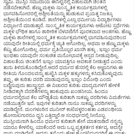
ಸ್ವಾಮಿ. ಮುಸ್ಲಿಂ ಸಮುದಾಯ ಈನಿಟ್ಟಿನಲ್ಲಿ ವಿಶಾಲವಾಗಿ ಚಿಂತನೆ
ನಡೆಸಬೇಕಾಗಿದೆ. ಹೆಣ್ಣು ಮಕ್ಕಳು ಸಾಂಸ್ಕೃತಿಕ ಕಾರ್ಯಕ್ರಮಗಳಲ್ಲಿ
ಭಾಗವಹಿಸೋದರಲ್ಲಿ ಅಶ್ಲೀಲತೆಯನ್ನು ಹುಡುಕುವ ಪ್ರಯತ್ನ ನಿಜಕ್ಕೂ
ಅಶ್ಲೀಲತೆಯಿಂದ ಕೂಡಿದೆ. ಶಾಲೆಗಳಲ್ಲಿ ಎಲ್ಲಾ ಧರ್ಮೀಯ ವಿದ್ಯಾರ್ಥಿಗಳೂ
ವಿಧ್ಯಾರ್ಜನೆ ಮಾಡುತ್ತಾರೆ. ಸಾಂಸ್ಕೃತಿಕ ಕಾರ್ಯಕ್ರಮಗಳು ಆಟೋಟ ಸ್ಪರ್ಧೆಗಳು
ಮಕ್ಕಳ ಭೌಧಿಕ ಹಾಗೂ ಶಾರೀರಿಕ ಬೆಳವಣಿಗೆಗೆ ಪೂರಕವಾದ ಅಂಶಗಳು. ಹೆಣ್ಣು
ಮಕ್ಕಳು ಶಾಲೆಗಳಲ್ಲಿ ಸಾಂಸ್ಕೃತಿಕ ಕಾರ್ಯಕ್ರಮಗಳಲ್ಲಿ ಭಾಗವಹಿಸುವುದರಿಂದ
ಯಾವುದೇ ರೀತಿಯಲ್ಲಿ ಧರ್ಮಕ್ಕೆ ಚ್ಯುತಿ ಆಗೋದಿಲ್ಲ. ಅಥವಾ ಆ ಹೆಣ್ಣು ಮಕ್ಕಳು
ಕೆಟ್ಟು ಹೋಗೋದಿಲ್ಲ .ಧರ್ಮ ಪ್ರತಿಯೊಬ್ಬರ ಖಾಸಗಿ ಹಕ್ಕು , ಇಸ್ಲಾಂ ಧರ್ಮ
ಇಂಥಹಾ ಯಾವುದೇ ಸಂಕುಚಿತ ಮನೋಭಾವಕ್ಕೆ ಆಸ್ಪದ ನೀಡುವುದಿಲ್ಲ.
ವಿಶಾಲತೆಯ ಚಿಂತನೆಗೆ ಇಸ್ಲಾಂ ಯಾವತ್ತಿಗೂ ಅವಕಾಶ ನೀಡುತ್ತದೆ ಎಂದು
ತಾನು ತಿಳಿದುಕೊಂಡಿದ್ದೇನೆ.ಆದರೆ ಧರ್ಮದ ಹೆಸರಲ್ಲಿ ಕೆಲ ಅಜ್ಞಾನಿಗಳು ಈ
ರೀತಿಯ ಗೊಂದಲವನ್ನು ಹುಟ್ಟಿಸಿ ಮಕ್ಕಳ ಹಕ್ಕುಗಳನ್ನು ಕಸಿದುಕೊಳ್ಳುವುದು
ತಪ್ಪು. ಈ ಕುರಿತು ವರದಿ ಮಾಡುವುದನ್ನು ಇಸ್ಲಾಂ ವಿರೋಧಿ ಎಂದು
ಬಣ್ಣಿಸುವುದು ಹಾಸ್ವಾಸ್ಪದ. ಈ ವಿಚಾರದ ಕುರಿತು ಮಾದ್ಯಮಗಳಿಗೆ ಹೇಳಿಕೆ
ನೀಡಿದಕ್ಕಾಗಿ ಬೆದರಿಕೆಗಳನ್ನು ಹಾಕುವುದು ಖಂಡನೀಯ. ಹಿಂದೂ
ಧರ್ಮದಲ್ಲಿರುವ ಕೆಲ ಮೌಢ್ಯತೆಯ ಕುರಿತಾಗಿ ಸಾಕಷ್ಟು ವರದಿಗಳು ವಿಮರ್ಶೆಗಳು
ನಡೆಯುತ್ತನೇ ಇದೆ. ಇವುಗಳ ಕುರಿತಾಗಿ ನಾನೂ ಸಾಕಷ್ಟು ವರದಿಗಳನ್ನು
ಮಾಡಿದ್ದೇನೆ. ಮಂಗಳೂರಿನ ಮುನೀರ್ ಕಾಟಿಪಳ್ಳರಂಹತಾ ಎಡಪಂಥೀಯ
ಹೋರಾಟಗಾರರೂ ಧ್ವನಿ ಎತ್ತಿದ್ದಾರೆ.ಆ ಸಂಧರ್ಭದಲ್ಲಿ ನೀನೊಬ್ಬ
ಮುಸ್ಲಿಂಮನಾಗಿ ಹಿಂದೂ ಧರ್ಮದ ಕುರಿತಾಗಿ ಹೇಗೆ ಮಾತನಾಡಿದೆ ನನ್ನನ್ನು
ಯಾರೂ ಕೇಳಲಿಲ್ಲ. ಯಾಕೆಂದರೆ ಅದು ಒಬ್ಬ ಪ್ರತ್ರಕರ್ತನ ಕರ್ತವ್ಯ. ಅದನ್ನೇ
ನಾನು ಮಾಡಿದ್ದೇನೆ. ಅದನ್ನು ತಪ್ಪೆಂದು ಹೇಳ ಹೊರಟಿರುವವರಿಗೆ ಈ ಮಾತು