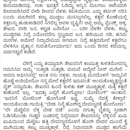
ಶುರುಮಾಡಿದವು, ಸಾಕು ಇವತ್ತಿಗೆ ಓದಿದ್ದು ಅನ್ನಿಸಿ ಮಲಗಲು ಅಣಿಯಾಗಿ
ದೀಪವಾರಿಸಿದರೆ ಬೀದಿ ದೀಪದ ಬೆಳಕು ಕಿಟಕಿಯಿಂದ. ಎದ್ದು ಕರ್ಟನ್ ಸರಿಸಿ
ಬಂದು ಮಲಗಿದರೆ ಕಣ್ಣು ಮುಚ್ಚಲು ಮನಸ್ಸಾಗಲಿಲ್ಲ, ಕತ್ತಲೆ ಕೋಣೆಯಲ್ಲಿ
ಕತ್ತಲನ್ನು ಹುಡುಕಾಡಿದರೆ ಸಿಗಲಿಲ್ಲ ಅವಳ ದೃಷ್ಟಿಗೆ! ಅಪ್ಪ ಅಮ್ಮ, ಫ್ರೆಂಡ್ಸ್, ಅಕ್ಕ,
ಶೇಖರ, ಬೀದಿ ಜನ, ಕಟ್ಟಡ ಏನೇನೋ .... ಬರೀ ಬೆಳಕೇ ಬೆಳಕು. ಕಣ್ಣು
ಮುಚ್ಚಿದಳು ನಿದ್ರೆ ಬರೋವರೆಗು ಸ್ತಬ್ಧವಾದ ಜನ, ಹರಿಯುವ ನದಿ, ಹಸಿರು
ಮರಗಳ, ಆಮೇಲೆ ನಿದ್ರಾದೇವಿಯ ಆಗಮನ. ನಿದ್ರೆ ಹತ್ತಿದಮೇಲೆ ಕತ್ತಲೆಗೂ
ಬೆಳಕಿಗೂ ವ್ಯತ್ಯಾಸ ಗುರುತಿಸೋರ್ಯಾರು? ಇದು ಒಂದು ದಿನದ ಕಥೆಯಲ್ಲ.
ವರ್ಷಗಟ್ಟಲೆ ಕಾಡಿದೆ.
ಬೆಳಿಗ್ಗೆ ಎದ್ದು ತಯ್ಯಾರಾಗಿ ಶೇಖರನಿಗೆ ಕಾಯುತ್ತ ಕುಳಿತಿರೋದನ್ನು
ಗಮನಿಸಿದ ಅಮ್ಮ “ಸುತ್ತಾಡಿ ಸುತ್ತಾಡಿ, ಮದುವೆ ಆದ್ಮೇಲೆ ನೀನ್ ಮನೇಲಿ –
ಅವನು ಆಫೀಸಿನಲ್ಲಿ” ಅಂತ ನಸು ನಕ್ಕಳು. ಗಾಯತ್ರಿ ಮನದೊಳಗೆ ‘ಅಮ್ಮನಿಗೆ
ಹೊಟ್ಟೆ ಉರಿಯೇನೋ ನನ್ನ ಮೇಲೆ ಕತ್ತಲೆಗೆ ಇರುವಂತೆ’ ಅಂದುಕೊಳ್ಳುತ್ತಿದ್ದಂತೆ
ಬೈಕ್ ಸದ್ದಾಯಿತು. ಶೇಖರನ ಹಿಂದೆ ಕುಳಿತು ಕಣ್ ಮುಚ್ಚುತ್ತಾಳೆ; ಮತ್ತೆ ಕತ್ತಲೆ
ಕಾಣೋದೆ ಇಲ್ಲ. “ಇವತ್ತು ಎಲ್ಲಿಗೆ ಹೋಗ್ಹೋಣ? ಬೋಟಿಂಗ್” ಅಂತಾನೆ.
‘ಇವನಿಗೆ ಬೋಟಿಂಗ್ ಹೋಗೋಕೆ ಇಷ್ಟ. ಸುಮ್ನೆ ನೆಪಕ್ಕೆ ಕೇಳ್ತಾನೆ’
ಅಂದುಕೊಂಡು ಗಾಯಿತ್ರಿ “ಬೇಡ. ನಿನ್ನೆ ಹೋಗಿದ್ದ ದೇವಸ್ಥಾನಕ್ಕೆ ಹೋಗೋಣ”.
“ಲೇ ಮೆಟ್ಟಿಲಿನ ಲೆಕ್ಕ ಬೇಡ ಬಿಡೆ” ಎಂದು ನಗುತ್ತಾ ಬೈಕನ್ನು ಸ್ಪೀಡಾಗಿ
ಓಡಿಸಿಕೊಂಡು ಗುಡ್ಡದ ಬುಡದಲ್ಲಿ ನಿಲ್ಲಿಸಿದಾಗ ಶೇಖರನನ್ನು ಲೆಕ್ಕಿಸದೆ ಖುಷಿ
ಖುಷಿಯಿಂದ ಮೆಟ್ಟಿಲು ಹತ್ತಿ ದೇವಸ್ಥಾನದೊಳಗೆ ಹೋಗಿ ದೇವರ ಮುಂದೆ ಕೈ
ಮುಗಿಯುತ್ತಾ ಕಣ್ಣು ಮುಚ್ಚುತ್ತಾಳೆ, ರೆಪ್ಪೆ ನಿಧಾನವಾಗಿ ಮುಚ್ಚಿದ ಹಾಗೆಯೆ