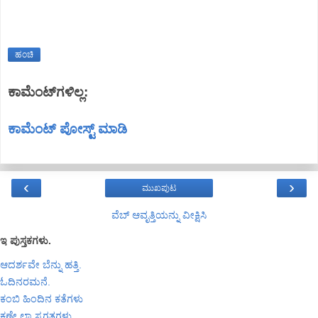
ಹಂಚಿ
ಕಾಮೆಂಟ್‌ಗಳಿಲ್ಲ:
ಕಾಮೆಂಟ್‌‌ ಪೋಸ್ಟ್‌ ಮಾಡಿ
‹
›
ಮುಖಪುಟ
ವೆಬ್‌ ಆವೃತ್ತಿಯನ್ನು ವೀಕ್ಷಿಸಿ
ಇ ಪುಸ್ತಕಗಳು.
ಆದರ್ಶವೇ ಬೆನ್ನು ಹತ್ತಿ.
ಓದಿನರಮನೆ.
ಕಂಬಿ ಹಿಂದಿನ ಕತೆಗಳು
ಕಣೇ ಲಾ ಸ್ವಗತಗಳು.