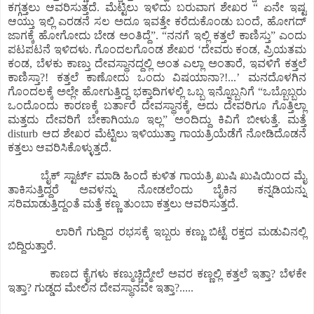
ಕಗ್ಗತ್ತಲು ಆವರಿಸುತ್ತದೆ. ಮೆಟ್ಟಿಲು ಇಳಿದು ಬರುವಾಗ ಶೇಖರ “ ಏನೇ ಇಷ್ಟ
ಆಯ್ತು ಇಲ್ಲಿ ಎರಡನೆ ಸಲ ಅದೂ ಇವತ್ತೇ ಕರೆದುಕೊಂಡು ಬಂದೆ, ಹೋಗದ್
ಜಾಗಕ್ಕೆ ಹೋಗೋದು ಬೇಡ ಅಂತಿದ್ದೆ”. “ನನಗೆ ಇಲ್ಲಿ ಕತ್ತಲೆ ಕಾಣಿಸ್ತು” ಎಂದು
ಪಟಪಟನೆ ಇಳಿದಳು. ಗೊಂದಲಗೊಂಡ ಶೇಖರ ‘ದೇವರು ಕಂಡ, ಪ್ರಿಯತಮ
ಕಂಡ, ಬೆಳಕು ಕಾಣ್ತು ದೇವಸ್ಥಾನದ್ದಲ್ಲಿ ಅಂತ ಎಲ್ಲಾ ಅಂತಾರೆ, ಇವಳಿಗೆ ಕತ್ತಲೆ
ಕಾಣಿಸ್ತಾ?! ಕತ್ತಲೆ ಕಾಣೋದು ಒಂದು ವಿಷಯಾನಾ?!...’ ಮನದೊಳಗಿನ
ಗೊಂದಲಕ್ಕೆ ಅಲ್ಲೇ ಹೋಗುತ್ತಿದ್ದ ಭಕ್ತಾದಿಗಳಲ್ಲಿ ಒಬ್ಬ ಇನ್ನೊಬ್ಬನಿಗೆ “ಒಬ್ಬೊಬ್ಬರು
ಒಂದೊಂದು ಕಾರಣಕ್ಕೆ ಬರ್ತಾರೆ ದೇವಸ್ಥಾನಕ್ಕೆ, ಅದು ದೇವರಿಗೂ ಗೊತ್ತಿಲ್ಲಾ
ಮತ್ತದು ದೇವರಿಗೆ ಬೇಕಾಗಿಯೂ ಇಲ್ಲ” ಅಂದಿದ್ದು ಕಿವಿಗೆ ಬೀಳುತ್ತೆ. ಮತ್ತೆ
disturb ಆದ ಶೇಖರ ಮೆಟ್ಟಿಲು ಇಳಿಯುತ್ತಾ ಗಾಯತ್ರಿಯೆಡೆಗೆ ನೋಡಿದೊಡನೆ
ಕತ್ತಲು ಆವರಿಸಿಕೊಳ್ಳುತ್ತದೆ.
ಬೈಕ್ ಸ್ಟಾರ್ಟ್ ಮಾಡಿ ಹಿಂದೆ ಕುಳಿತ ಗಾಯತ್ರಿ ಖುಷಿ ಖುಷಿಯಿಂದ ಮೈ
ತಾಕಿಸುತ್ತಿದ್ದರೆ ಅವಳನ್ನು ನೋಡಲೆಂದು ಬೈಕಿನ ಕನ್ನಡಿಯನ್ನು
ಸರಿಮಾಡುತ್ತಿದ್ದಂತೆ ಮತ್ತೆ ಕಣ್ಣ ತುಂಬಾ ಕತ್ತಲು ಆವರಿಸುತ್ತದೆ.
ಲಾರಿಗೆ ಗುದ್ದಿದ ರಭಸಕ್ಕೆ ಇಬ್ಬರು ಕಣ್ಣು ಬಿಟ್ಟೆ ರಕ್ತದ ಮಡುವಿನಲ್ಲಿ
ಬಿದ್ದಿರುತ್ತಾರೆ.
ಕಾಣದ ಕೈಗಳು ಕಣ್ಮುಚ್ಚಿದ್ಮೇಲೆ ಅವರ ಕಣ್ಣಲ್ಲಿ ಕತ್ತಲೆ ಇತ್ತಾ? ಬೆಳಕೇ
ಇತ್ತಾ? ಗುಡ್ಡದ ಮೇಲಿನ ದೇವಸ್ಥಾನವೇ ಇತ್ತಾ?.....