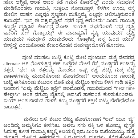
relax ಆಗ್ಬಿಟ್ರೆ ಅಂತ ಅದರ ಕಡೆ ಗಮನ ಕೊಡಲಿಲ್ಲ” ಎಂದು ಸಮರ್ಥನೆ
ಮಾಡಿಕೊಂಡಳು ಗಾಯತ್ರಿ. ಸುತ್ತಲೂ ನೋಡುತ್ತಾಳೆ, ಕೆಳಗಿನ ಊರು, ರಸ್ತೆ
ಮೇಲಿನ ವಾಹನ ಎಲ್ಲವೂ ಸ್ತಬ್ಧವಾಗಿ ಮತ್ತೊಮ್ಮೆ ಎಲ್ಲವೂ ಚಲಿಸುತ್ತಿರುವಂತೆ
ಕಾಣುತ್ತವೆ. “ನಿನ್ನ ಈ ವಕ್ರ ದೃಷ್ಟೀನೆ ನನಗೆ ಇಷ್ಟ ಆಗೋದು” ಎಂದು ಗಾಯತ್ರಿ
ಕಣ್ಣನ್ನೇ ದೃಷ್ಟಿಸಿದ ಶೇಖರನ್ನ ನೋಡಿ, ಗಾಯತ್ರಿ ಮನದೊಳಗೆ ‘ನನ್ನ ದೃಷ್ಟಿ
ಇವನಿಗೆ ಹೇಗೆ ಗೊತ್ತಾಯ್ತು? ಈ ಮನುಷ್ಯನಿಗೆ ಸೃಷ್ಟಿ ಯಾವುದು? ದೃಷ್ಟಿ
ಯಾವುದು? ಸಮರ್ಥನೆ ಯಾವುದೆಂದು ಗೊತ್ತಾಗಿದ್ರೆ ನನ್ನ ಹಿಂದೆ ಯಾಕ್
ಬೀಳ್ತಿದ್ದ’ ಎಂದುಕೊಂಡು ಶೇಖರನೊಡನೆ ದೇವಸ್ಥಾನದೊಳಗೆ ಹೋದಳು.
ಪೂಜೆ ಮಾಡಲು ಬುಟ್ಟಿ ಕೊಟ್ಟ ಮೇಲೆ ಪೂಜಾರಿನ ಮತ್ತೆ ದೇವರನ್ನ
alternate ಆಗಿ ನೋಡುತ್ತಿದ್ದ ಕಣ್ ಗುಡ್ಡೆಗಳ ಮೇಲೆ ರೆಪ್ಪೆ ಮುಚ್ಚಿದರೆ ಕಂಡಿದ್ದು
ಕತ್ತಲೆ, ‘ಛೇ! ಈ ಕತ್ತಲನ್ನು ನೋಡಲು ಇಷ್ಟ್ ಕಷ್ಟ ಪಟ್ಟು ಗುಡ್ಡ ಬೆಟ್ಟ
ಪಾತಾಳಗಳನ್ನು ಹುಡುಕಿಕೊಂಡು ಹೋಗಬೇಕಾ?’ ಅಂದುಕೊಂಡ ಗಾಯತ್ರಿ
ಬುಟ್ಟಿ ಈಸಿಕೊಂಡು ಶೇಖರನ ಜೊತೆ ಮತ್ತೆ ಮೆಟ್ಟಿಲು ಇಳಿದು ಕೆಳಗೆ ಗಾಡಿ ಹತ್ತಿರ
ಬಂದಾಗ “ಎಷ್ಟು ಮೆಟ್ಟಿಲು ಇತ್ತೇ” ಅಂದೊಡನೆ, ಗಾಬರಿಯಿಂದ “next time
ಹೇಳ್ತೀನಿ” ಅಂತ ನಗುತ್ತಾ ಬೈಕಿನಲ್ಲಿ ಅವನಿಗೆ ತಾಕದಂತೆ ಕುಳಿತುಕೊಂಡಳು.
ಸುಯ್ ಅಂತ ಬೀಸುವ ಗಾಳಿಗೆ ಕಣ್ಣು ಮುಚ್ಚಿದರೆ ಕತ್ತಲೆ ಬಿಟ್ಟು ಬೇರೇನೇನೋ
ಕಾಣುತ್ತದೆ.
ಮನೆಯ ಬಳಿ ಶೇಖರ ಬಿಟ್ಟು ಹೋಗೋವಾಗ “ಲವ್ ಯೂ, ಬೈ”
ಅಂದಿದ್ದು ಅಮ್ಮನಿಗೂ ಕೇಳಿಸಿತು. ಅವಳು ನಸು ನಕ್ಕಿ ಒಳ ಹೋದ್ಲು. ಪುಸ್ತಕ
ಓದುತ್ತಾ ಕುಳಿತ ಗಾಯಿತ್ರಿ ಕಣ್ಣಲ್ಲಿ ಕಿವಿಯಲ್ಲಿ ಇದು ಮಿಂಚಿ ಮರೆಯಾಯ್ತು. ಮತ್ತೆ
ಪುಸ್ತಕದ ಮೇಲಿದ್ದ ಅಕ್ಷರಗಳನ್ನು ಓದುತ್ತಿದ್ದಂತೆ ದೃಶ್ಯಗಳು ತೆರೆದುಕೊಳ್ಳಲು