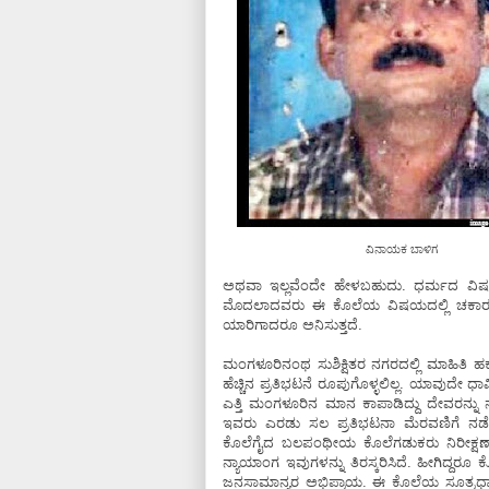
ವಿನಾಯಕ ಬಾಳಿಗ
ಅಥವಾ ಇಲ್ಲವೆಂದೇ ಹೇಳಬಹುದು. ಧರ್ಮದ ವಿಷಯ
ಮೊದಲಾದವರು ಈ ಕೊಲೆಯ ವಿಷಯದಲ್ಲಿ ಚಕಾರ ಎತ್
ಯಾರಿಗಾದರೂ ಅನಿಸುತ್ತದೆ.
ಮಂಗಳೂರಿನಂಥ ಸುಶಿಕ್ಷಿತರ ನಗರದಲ್ಲಿ ಮಾಹಿತಿ 
ಹೆಚ್ಚಿನ ಪ್ರತಿಭಟನೆ ರೂಪುಗೊಳ್ಳಲಿಲ್ಲ. ಯಾವುದೇ ಧ
ಎತ್ತಿ ಮಂಗಳೂರಿನ ಮಾನ ಕಾಪಾಡಿದ್ದು ದೇವರನ್ನ
ಇವರು ಎರಡು ಸಲ ಪ್ರತಿಭಟನಾ ಮೆರವಣಿಗೆ ನಡೆಸಿ
ಕೊಲೆಗೈದ ಬಲಪಂಥೀಯ ಕೊಲೆಗಡುಕರು ನಿರೀಕ್ಷಣಾ ಜಾ
ನ್ಯಾಯಾಂಗ ಇವುಗಳನ್ನು ತಿರಸ್ಕರಿಸಿದೆ. ಹೀಗಿದ್ದರ
ಜನಸಾಮಾನ್ಯರ ಅಭಿಪ್ರಾಯ. ಈ ಕೊಲೆಯ ಸೂತ್ರಧಾರ