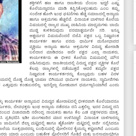
ಶಕ್ತಿಗಳಿಗೆ ಹಣ ಹಾಗೂ ರಾಜಕೀಯ ಬೆಂಬಲ ಇದ್ದರೆ ಎಷ್ಟು
ಕೊಲೆಯನ್ನಾದರೂ ಮಾಡಿ ತಪ್ಪಿಸಿಕೊಳ್ಳಬಹುದು ಎಂಬ ತಪ್ಪು
ಸಂದೇಶ ಹೋಗಿ ಇಂಥ ಘಟನೆಗಳು ಹೆಚ್ಚಿ ಸಮಾಜದಲ್ಲಿ ಅನ್ಯಾಯ
ಹಾಗೂ ಅಕ್ರಮಗಳು ಹೆಚ್ಚಲಿವೆ. ವಿನಾಯಕ ಬಾಳಿಗಾರ ಕೊಲೆಯ
ವಿಷಯದಲ್ಲಿ ರಾಜ್ಯದ ಮುಖ್ಯ ವಾಹಿನಿಯ ಮಾಧ್ಯಮಗಳು ಬಾಯಿ
ಮುಚ್ಚಿ ಕುಳಿತಿರುವುದು ಪರಮಾಶ್ಚರ್ಯವೇ ಸರಿ. ಇನ್ನೂ
ಆಶ್ಚರ್ಯದ ವಿಷಯವೆಂದರೆ ಬಿಜೆಪಿ ಪಕ್ಷದ ಒಬ್ಬ ನಿಷ್ಟಾವಂತ
ಕಾರ್ಯಕರ್ತ ಹಾಗೂ ಪರಮ ಧಾರ್ಮಿಕ ಮನೋಭಾವದ
ವ್ಯಕ್ತಿಯು ಅನ್ಯಾಯ ಹಾಗೂ ಅಕ್ರಮಗಳ ವಿರುದ್ಧ ಹೋರಾಡಿ
ಬಲಿದಾನ ಮಾಡಿದರೂ ಅದೇ ಪಕ್ಷದ ಎಲ್ಲಾ ನಾಯಕರು,
ಕಾರ್ಯಕರ್ತರು ಈ ಭೀಕರ ಕೊಲೆಯ ವಿಷಯದಲ್ಲಿ ಮೌನ
ವಹಿಸಿರುವುದು. ರಾಜಕೀಯದಲ್ಲಿ ವಿರುದ್ಧ ಪಕ್ಷದ ವ್ಯಕ್ತಿಗಳ ಕೊಲೆ
ಕೆಲವು ರಾಜ್ಯಗಳಲ್ಲಿ ನಡೆಯುತ್ತದೆ ಆದರೆ ತಮ್ಮದೇ ಪಕ್ಷದ
ನಿಷ್ಟಾವಂತ ಕಾರ್ಯಕರ್ತರನ್ನು ಕೊಲ್ಲುವುದು ಬಹಳ ವಿರಳ
ದಲ್ಲಿ ದೊಡ್ಡ ದೊಡ್ಡ ಭಾಷಣ ಬಿಗಿಯುವ ಧಾರ್ಮಿಕ ನಾಯಕರು, ಸ್ವಾಮೀಜಿಗಳು
ತುವುದು ಕಂಡುಬರಲಿಲ್ಲ. ಇದನ್ನೆಲ್ಲಾ ನೋಡುವಾಗ ಧರ್ಮಗ್ಲಾನಿಯಾಗಿದೆ ಎಂದು
ಹಕ್ಕು ಕಾರ್ಯಕರ್ತ ಅನ್ಯಾಯದ ವಿರುದ್ಧದ ಹೋರಾಟದಲ್ಲಿ ಭೀಕರವಾಗಿ ಕೊಲೆಯಾದರೂ
ಾರ್ಮಿಕರು, ದೇವಭಕ್ತರು ಇಂಥ ಅನ್ಯಾಯ ನಡೆದರೂ ದನಿ ಎತ್ತಲಿಲ್ಲ. ಇದರ ವಿರುದ್ಧ ದನಿ
ು ನಂಬದ ವಿಚಾರವಾದಿ ನರೇಂದ್ರ ನಾಯಕರು ಹಾಗೂ ಕೆಲ ಎಡ ಪಕ್ಷಗಳವರು ಮಾತ್ರ.
 ಪ್ರತಿಭಟಿಸಿ ಇಡೀ ಮಂಗಳೂರಿನ ಮಾನ ಉಳಿಸಿದ್ದಾರೆ. ವಿನಾಯಕ ಬಾಳಿಗಾರನ್ನು
ಮೀನಿಗೆ ಜಿಲ್ಲಾ ಮಟ್ಟದಲ್ಲಿ ಹಾಗೂ ಹೈಕೋರ್ಟ್ ಮಟ್ಟದಲ್ಲಿ ಅರ್ಜಿ ಸಲ್ಲಿಸಿದರೂ
ೂ ಕೊಲೆಯ ಸೂತ್ರಧಾರರನ್ನು ಬಂಧಿಸುವಲ್ಲಿ ಪೋಲೀಸರ ಕೈಯನ್ನು ಕಟ್ಟಲಾಗಿದೆ ಎಂಬುದು
ರು ಯಾರು ಎಂಬುದು ಬಹುತೇಕ ಪೊಲೀಸರಿಗೆ ಗೊತ್ತಿದೆ ಮತ್ತು ಜನಸಾಮಾನ್ಯರಿಗೂ