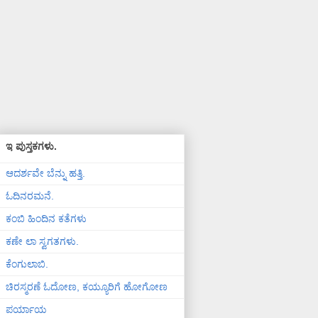
ಇ ಪುಸ್ತಕಗಳು.
ಆದರ್ಶವೇ ಬೆನ್ನು ಹತ್ತಿ.
ಓದಿನರಮನೆ.
ಕಂಬಿ ಹಿಂದಿನ ಕತೆಗಳು
ಕಣೇ ಲಾ ಸ್ವಗತಗಳು.
ಕೆಂಗುಲಾಬಿ.
ಚಿರಸ್ಮರಣೆ ಓದೋಣ, ಕಯ್ಯೂರಿಗೆ ಹೋಗೋಣ
ಪರ್ಯಾಯ