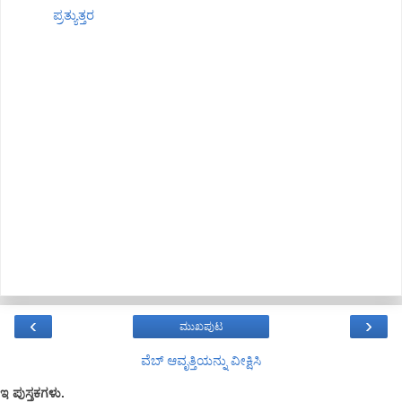
ಪ್ರತ್ಯುತ್ತರ
‹
›
ಮುಖಪುಟ
ವೆಬ್‌ ಆವೃತ್ತಿಯನ್ನು ವೀಕ್ಷಿಸಿ
ಇ ಪುಸ್ತಕಗಳು.