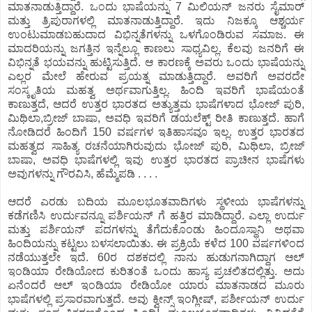
ಮಾತನಾಡುತ್ತಿದ್ದಾರೆ. ಒಂದು ಭಾಷೆಯನ್ನು 7 ಮಿಲಿಯನ್ ಜನರು ಸೈಮಾರ್
ಮತ್ತು ತ್ರಿಪುರಾಗಳಲ್ಲಿ ಮಾತನಾಡುತ್ತಿದ್ದಾರೆ. ಇದು ನಿಜಕ್ಕೂ ಆಶ್ಚರ್ಯ
ಉಂಟುಮಾಡಬಹುದಾದ ವಿಭಿನ್ನತೆಗಳನ್ನು ಒಳಗೊಂಡಿರುವ ಸಮಾಜ. ಈ
ಮಾದರಿಯನ್ನು ಜಗತ್ತಿನ ಇನ್ನೆಲ್ಲೂ ಕಾಣಲು ಸಾಧ್ಯವಿಲ್ಲ. ಕೆಲವು ಜನರಿಗೆ ಈ
ವಿಭಿನ್ನತೆ ಭಯವನ್ನು ಹುಟ್ಟಿಸುತ್ತಿದೆ. ಆ ಕಾರಣಕ್ಕೆ ಅವರು ಒಂದು ಭಾಷೆಯನ್ನು
ಎಲ್ಲರ ಮೇಲೆ ಹೇರುವ ಪ್ರಯತ್ನ ಮಾಡುತ್ತಿದ್ದಾರೆ. ಅವರಿಗೆ ಅವರದೇ
ಸಂಸ್ಕೃತಿಯ ಮಹತ್ವ ಅರ್ಥವಾಗುತ್ತಿಲ್ಲ. ಹಿಂದಿ ಇವರಿಗೆ ಭಾಷೆಯಂತೆ
ಕಾಣುತ್ತದೆ, ಆದರೆ ಉತ್ತರ ಭಾರತದ ಅತ್ಯುತ್ತಮ ಭಾಷೆಗಳಾದ ಭೋಜ್ ಪುರಿ,
ಮಿಥಿಲಾ,ಬ್ರೀಜ್ ಬಾಷಾ, ಅವಧಿ ಇವರಿಗೆ ಡಯಲೆಕ್ಟ್ ರೀತಿ ಕಾಣುತ್ತದೆ. ಹಾಗೆ
ನೋಡಿದರೆ ಹಿಂದಿಗೆ 150 ವರ್ಷಗಳ ಇತಿಹಾಸವೂ ಇಲ್ಲ. ಉತ್ತರ ಭಾರತದ
ಮಹತ್ವದ ಸಾಹಿತ್ಯ ರಚನೆಯಾಗಿರುವುದು ಭೋಜ್ ಪುರಿ, ಮಿಥಿಲಾ, ಬ್ರೀಜ್
ಬಾಷಾ, ಅವಧಿ ಭಾಷೆಗಳಲ್ಲಿ ಇವು ಉತ್ತರ ಭಾರತದ ಪ್ರಾಚೀನ ಭಾಷೆಗಳು
ಅವುಗಳನ್ನು ಗೌರವಿಸಿ, ಹೆಮ್ಮೆಪಡಿ . . . .
ಆದರೆ ಎರಡು ಬದಿಯ ಮೂಲಭೂತವಾದಿಗಳು ಸ್ಥಳೀಯ ಭಾಷೆಗಳನ್ನು
ಕಡೆಗಣಿಸಿ ಉರ್ದುವನ್ನೂ ಪರ್ಶಿಯನ್ ಗೆ ಹತ್ತಿರ ಮಾಡಿದ್ದಾರೆ. ಎಲ್ಲಾ ಉರ್ದು
ಮತ್ತು ಪರ್ಶಿಯನ್ ಪದಗಳನ್ನು ತೆಗೆದುಕೊಂಡು ಹಿಂದೂಸ್ಥಾನಿ ಅಥವಾ
ಹಿಂದಿಯನ್ನು ಕಟ್ಟಲು ಬಳಸಲಾಯಿತು. ಈ ಪ್ರಕ್ರಿಯೆ ಕಳೆದ 100 ವರ್ಷಗಳಿಂದ
ನಡೆಯುತ್ತಲೇ ಇದೆ. 60ರ ದಶಕದಲ್ಲಿ ನಾನು ಹುಡುಗನಾಗಿದ್ದಾಗ ಆಲ್
ಇಂಡಿಯಾ ರೇಡಿಯೋದ ಕುರಿತಂತೆ ಒಂದು ಹಾಸ್ಯ ಪ್ರಚಲಿತದಲ್ಲಿತ್ತು. ಅದು
ಏನೆಂದರೆ ಆಲ್ ಇಂಡಿಯಾ ರೇಡಿಯೋ ಯಾರು ಮಾತನಾಡದ ಮೂರು
ಭಾಷೆಗಳಲ್ಲಿ ಪ್ರಸಾರವಾಗುತ್ತದೆ. ಅವು ಕ್ವೀನ್ಸ್ ಇಂಗ್ಲೀಷ್, ಪರ್ಶೀಯನ್ ಉರ್ದು