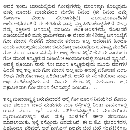
ಅದರೆ ಇಂದು ಜಾರಿಯಲ್ಲಿರುವ ಗೋವುಗಳನ್ನು ಮಾಂಸಕ್ಕಾಗಿ ಕೊಲ್ಲುವುದು
ಮತ್ತು ಮಾರಾಟ ಮಾಡುವುದರ ಮೇಲಿನ ನಿಷೇಧ (ಈ ನಿಷೇಧ ಎಮ್ಮೆ
ಕೋಣಗಳ ಮೇಲೂ ಹೆರಲಾಗುತ್ತಿದೆ) ಮೂಲಭೂತವಾದಿಗಳ
ಅಲೋಚನೆಯಾಗಿದೆ. ಈ ಕುರಿತಂತೆ ನಾವು ಸ್ಪಲ್ಪ ತಿಳಿದುಕೊಳ್ಳಬೇಕಿದೆ. ನೀವು
ನಮ್ಮ ಇತ್ತೀಚಿನ ಜನಸಂಖ್ಯೆ ವರದಿಯ ಅಂಕಿ-ಅಂಶಗಳನ್ನು ನೋಡಿದರೆ
ಐಡಿಯಾಲಜಿಕಲಿ ಮತ್ತು ಧಾರ್ಮಿಕವಾಗಿ ಈ ದೇಶದ ಶೇ 42ರಷ್ಟು ಜನಸಂಖ್ಯೆಗೆ
ಗೋ ಮಾಂಸ ಸೇವನೆಗೆ ಯಾವುದೇ ತಕರಾರು ಇಲ್ಲ. ಅದರಾಚೆಗೆ ಹಿಂದೂ
ಎಂದು ಕರೆಯಲ್ಪಡಬಹುದಾದ ಬಹುದೊಡ್ಡ ಜನಸಂಖ್ಯೆಯ ಬಹಳಷ್ಟು ಮಂದಿಗೆ
ಗೋ ಮಾಂಸ ಒಂದು ಸಮಸ್ಯೆಯೇ ಅಲ್ಲ! ಕೇರಳದಲ್ಲಿ ಬಿ.ಜೆ.ಪಿಯ ನಾಯಕರು
ಗೋ ಮಾಂಸ ತಿನ್ನುತ್ತಿರುವ ವೀಡಿಯೋ ಅಂತರ್ಜಾಲದಲ್ಲಿ ಸಂಚಲನ ಸೃಷ್ಟಿಸಿದೆ.
ಅದಕ್ಕೆ ಪ್ರತಿಯಾಗಿ ನಾನು ಗೋ ಮಾಂಸ ತಿನ್ನುತ್ತಿರುವುದು ಮೂರು ವರ್ಷಗಳ
ಹಿಂದೆ! ಇಲ್ಲ ಇಲ್ಲ ಇದು ಗೋ ಮಾಂಸ ಅಲ್ಲ ಇದು ಈರುಳ್ಳಿ ಪಕೋಡಾ! ಎಂಬ
ಕೆಲವು ವೀಡಿಯೋಗಳನ್ನು ಹರಿಬಿಡಲಾಗಿದೆ. ಆದರೆ ಈ ಸಂಗತಿಯಿಂದ ನಾವು
ಅರ್ಥಮಾಡಿಕೊಳ್ಳಬಹುದಾದ ವಿಷಯ ಕೇರಳದಲ್ಲಿ ಬಹುಪಾಲು ಜನ
ಪಕ್ಷಾತೀತವಾಗಿ ಗೋ ಮಾಂಸ ಸೇವಿಸುತ್ತಾರೆ ಎಂಬುದು . . . .
ಇನ್ನು ಮಹಾರಾಷ್ಟ್ರಕ್ಕೆ ಬರುವುದಾದರೆ ಅಲ್ಲಿ ಗೋ ಮಾಂಸ ನಿಷೇಧಿಸಿದ ಮೊದಲ
ವಾರ ಭಜರಂಗ ದಳದ ಹುಡುಗರು ಎಲ್ಲಾ ರಸ್ತೆಗಳಲ್ಲಿ ನಿಂತು ವಾಹನಗಳಲ್ಲಿ
ಯಾವ ಮಾಂಸ ಇದೆ ಎಂದು ಪರಿಶೀಲಿಸುತ್ತಿದ್ದರಿಂದ ಮುಂಬಯಿಯ
ಮೃಗಾಲಯಗಳಲ್ಲಿನ ಹುಲಿ ಮತ್ತು ಸಿಂಹಗಳಿಗೆ ಚಿಕನ್ ಸರಬರಾಜು
ಮಾಡಲಾಯಿತು. ಇಲ್ಲಿ ಇನ್ನೊಂದು ವಿಷಯವಿದೆ. ಈ ಬಿ.ಜೆ.ಪಿ ಭಜರಂಗದಳ,
ವಿಶ್ವಹಿಂದೂ ಪರಿಷದ್, ಆರ್.ಎಸ್.ಎಸ್ ಎಲ್ಲವೂ ಬೇರೆ ಬೇರೆ ಸಂಘಟನೆಗಳು