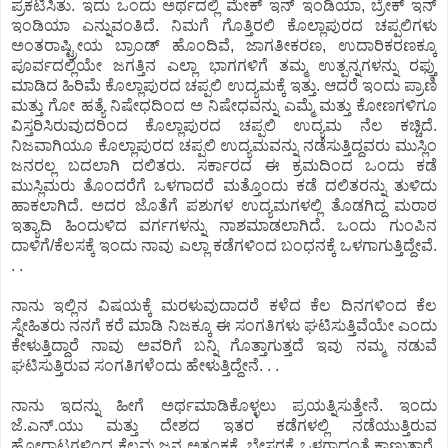
ಪ್ರಕಟಿಸಿತು. ಇದು ಒಂದು ಅರ್ಥದಲ್ಲಿ ಮೇಕ್ ಇನ್ ಇಂಡಿಯಾ, ಬ್ರೇಕ್ ಇನ್
ಇಂಡಿಯಾ ಎನ್ನುವಂತಿದೆ. ನಿಮಗೆ ಗೊತ್ತಿರಲಿ ಕೊಲ್ಲಾಪುರದ ಚಪ್ಪಲಿಗಳು
ಅಂತರಾಷ್ಟ್ರೀಯ ಬ್ರಾಂಡ್ ಹೊಂದಿವೆ, ಜಾಗತೀಕರಣ, ಉದಾರಿಕರಣಕ್ಕೂ
ಪೂರ್ವದಲ್ಲಿಯೇ ಜಗತ್ತಿನ ಎಲ್ಲಾ ಭಾಗಗಳಿಗೆ ತಮ್ಮ ಉತ್ಪನ್ನಗಳನ್ನು ರಫ್ತು
ಮಾಡಿದ ಹಿರಿಮೆ ಕೊಲ್ಲಾಪುರದ ಚಪ್ಪಲಿ ಉದ್ಯಮಕ್ಕೆ ಇತ್ತು. ಆದರೆ ಇಂದು ಪ್ರಾಣಿ
ಮತ್ತು ಗೋ ಹತ್ಯೆ ನಿಷೇಧದಿಂದ ಅ ನಿಷೇಧವನ್ನು ಎಮ್ಮೆ ಮತ್ತು ಕೋಣಗಳಿಗೂ
ವಿಸ್ತರಿಸಿರುವುದರಿಂದ ಕೊಲ್ಲಾಪುರದ ಚಪ್ಪಲಿ ಉದ್ಯಮ ನೆಲ ಕಚ್ಚಿದೆ.
ನಿಜವಾಗಿಯೂ ಕೊಲ್ಲಾಪುರದ ಚಪ್ಪಲಿ ಉದ್ಯಮವನ್ನು ನಡೆಸುತ್ತಿದ್ದವರು ಮುಸ್ಲಿಂ
ಜನರಲ್ಲ ಬದಲಾಗಿ ದಲಿತರು. ಸರ್ಕಾರದ ಈ ಕ್ರಮದಿಂದ ಒಂದು ಕಡೆ
ಮುಸ್ಲಿಮರು ತೊಂದರೆಗೆ ಒಳಗಾದರೆ ಮತ್ತೊಂದು ಕಡೆ ದಲಿತರನ್ನು ತುಳಿದು
ಹಾಕಲಾಗಿದೆ. ಅದರ ಜೊತೆಗೆ ಪಶುಗಳ ಉದ್ಯಮಗಳಲ್ಲಿ ತೊಡಗಿದ್ದ ಮರಾಠ
ಇತ್ಯಾದಿ ಹಿಂದುಳಿದ ವರ್ಗಗಳನ್ನು ನಾಶಮಾಡಲಾಗಿದೆ. ಒಂದು ಗುಂಪಿನ
ದಾಳಿಗೆ/ಕೆಲಸಕ್ಕೆ ಇಂದು ನಾವು ಎಲ್ಲಾ ಕಡೆಗಳಿಂದ ಬಂಧನಕ್ಕೆ ಒಳಗಾಗುತ್ತಿದ್ದೇವೆ.
. .
ನಾನು ಇಲ್ಲಿನ ವಿಷಯಕ್ಕೆ ಮರಳುವುದಾದರೆ ಕಳೆದ ಕೆಲ ದಿನಗಳಿಂದ ಕೆಲ
ಸ್ನೇಹಿತರು ನನಗೆ ಕರೆ ಮಾಡಿ ನಿಜಕ್ಕೂ ಈ ಸಂಗತಿಗಳು ಘಟಿಸುತ್ತಿವೆಯೇ ಎಂದು
ಕೇಳುತ್ತಿದ್ದಾರೆ ನಾವು ಅವರಿಗೆ ಬನ್ನಿ ಗೊತ್ತಾಗುತ್ತದೆ ಇವು ನಮ್ಮ ನಡುವೆ
ಘಟಿಸುತ್ತಿರುವ ಸಂಗತಿಗಳೆಂದು ಹೇಳುತ್ತಿದ್ದೇನೆ. . .
ನಾನು ಇದನ್ನು ಹೀಗೆ ಅರ್ಥಮಾಡಿಕೊಳ್ಳಲು ಪ್ರಯತ್ನಿಸುತ್ತೇನೆ. ಇಂದು
ಜೆ.ಎನ್.ಯು ಮತ್ತು ದೇಶದ ಇತರ ಕಡೆಗಳಲ್ಲಿ ನಡೆಯುತ್ತಿರುವ
ಹೋರಾಟಗಳಿಂದ ಕೆಲವು ಜನ ಅತಂಕಕ್ಕೆ, ಬೇಸರಕ್ಕೆ ಒಳಗಾದಂತೆ ಕಾಣುತ್ತಾರೆ.