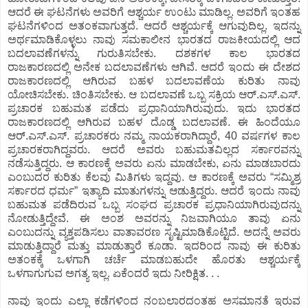
ಆದರೆ ಈ ಘಟನೆಗಳು ಅವರಿಗೆ ಆಶ್ಚರ್ಯ ಉಂಟು ಮಾಡಿಲ್ಲ. ಅವರಿಗೆ ಇಂತಹ
ಘಟನೆಗಳಿಂದ ಅತಂಕವಾಗುತ್ತದೆ. ಆದರೆ ಆಶ್ಚರ್ಯಕ್ಕೆ ಆಗುವುದಿಲ್ಲ. ಇದನ್ನು
ಅರ್ಥಮಾಡಿಕೊಳ್ಳಲು ನಾವು ಸಮಕಾಲೀನ ಭಾರತದ ರಾಜಕೀಯದಲ್ಲಿ ಆದ
ಬದಲಾವಣೆಗಳನ್ನು ಗುರುತಿಸಬೇಕು. ದಶಕಗಳ ಕಾಲ ಭಾರತದ
ರಾಜಕಾರಣದಲ್ಲಿ ಅನೇಕ ಬದಲಾವಣೆಗಳು ಆಗಿವೆ. ಆದರೆ ಇಂದು ಈ ದೇಶದ
ರಾಜಕಾರಣದಲ್ಲಿ ಆಗಿರುವ ಬಹಳ ಬದಲಾವಣೆಯ ಕುರಿತು ನಾವು
ಯೋಚಿಸಬೇಕು. ಚಿಂತಿಸಬೇಕು. ಆ ಬದಲಾವಣೆ ಒಬ್ಬ ಸಕ್ರಿಯ ಆರ್.ಎಸ್.ಎಸ್.
ಪ್ರಚಾರಕ ಬಹುಮತ ಪಡೆದು ಪ್ರಧಾನಿಯಾಗಿರುವುದು. ಇದು ಭಾರತದ
ರಾಜಕಾರಣದಲ್ಲಿ ಆಗಿರುವ ಬಹಳ ದೊಡ್ಡ ಬದಲಾವಣೆ. ಈ ಹಿಂದೆಯೂ
ಆರ್.ಎಸ್.ಎಸ್. ಪ್ರಚಾರಕರು ನಮ್ಮ ನಾಯಕರಾಗಿದ್ದಾರೆ, 40 ವರ್ಷಗಳ ಕಾಲ
ಪ್ರಚಾರಕರಾಗಿದ್ದವರು. ಆದರೆ ಅವರು ಬಹುಮತವಿಲ್ಲದ ಸರ್ಕಾರವನ್ನು
ನಡೆಸುತ್ತಿದ್ದರು. ಆ ಕಾರಣಕ್ಕೆ ಅವರು ಏನು ಮಾಡಬೇಕು, ಏನು ಮಾಡಬಾರದು
ಎಂಬುದರ ಕುರಿತು ಕೆಲವು ಮಿತಿಗಳು ಇದ್ದವು. ಆ ಕಾರಣಕ್ಕೆ ಅವರು “ಸಮ್ಮಿಶ್ರ
ಸರ್ಕಾರದ ಧರ್ಮ” ಇತ್ಯಾದಿ ಮಾತುಗಳನ್ನು ಆಡುತ್ತಿದ್ದರು. ಆದರೆ ಇಂದು ನಾವು
ಬಹುಮತ ಪಡೆದಿರುವ ಒಬ್ಬ ಸಂಘದ ಪ್ರಚಾರಕ ಪ್ರಧಾನಿಯಾಗಿರುವುದನ್ನು
ನೋಡುತ್ತಿದ್ದೇವೆ. ಈ ಅಂಶ ಅವರನ್ನು ನಿಜವಾಗಿಯೂ ತಾವು ಏನು
ಎಂಬುದನ್ನು ವ್ಯಕ್ತಪಡಿಸಲು ವಾತಾವರಣ ಸೃಷ್ಟಿಮಾಡಿಕೊಟ್ಟಿದೆ. ಅದನ್ನೆ ಅವರು
ಮಾಡುತ್ತಿದ್ದಾರೆ ಮತ್ತು ಮಾಡುತ್ತಾರೆ ಕೂಡಾ. ಇದರಿಂದ ನಾವು ಈ ಕುರಿತು
ಅತಂಕಕ್ಕೆ ಒಳಗಾಗಿ ಚರ್ಚೆ ಮಾಡಬಹುದೇ ಹೊರತು ಆಶ್ಚರ್ಯಕ್ಕೆ
ಒಳಗಾಗುಗುವ ಅಗತ್ಯ ಇಲ್ಲ. ಏಕೆಂದರೆ ಇದು ನೀರಿಕ್ಷಿತ. . .
ನಾವು ಇಂದು ಎಲ್ಲಾ ಕಡೆಗಳಿಂದ ನಂಬಲಾರದಂತಹ ಅಸಮಾನತೆ ಇರುವ