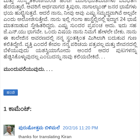
ಮತ್ತು ಸಂಸ್ಕೃತಿಕರಣಗೊಂಡ ಹಿಂದಿ! ಮೂಲಭೂತವಾದಿಗಳು ವಿವಿಧತೆಗೆ
ಹೆದರುತ್ತಾರೆ. ಅವರಿಗೆ ಅರ್ಥವಾಗದ ತ್ರಿಪುರಾ, ನಾಗಾಲ್ಯಾಂಡ್ ಜನರ ಭಾಷೆಗಳು
ಭಯ ಹುಟ್ಟಿಸುತ್ತವೆ. ಆದರೆ ನಾನು, ನೀವು ಅವು ಎಷ್ಟು ಸಮೃದ್ಧವಾಗಿವೆ ಅಲ್ಲವೇ
ಎಂದು ಅಲೋಚಿಸುತ್ತೇವೆ. ನಾನು ಇಲ್ಲಿ ಗಂಗಾ ಹಾಸ್ಟೆಲ್ಲಿನಲ್ಲಿ ಇದ್ದಾಗ 24 ಭಾಷೆ
ಮಾತನಾಡುವ ಸ್ನೇಹಿತರಿದ್ದರು. ಎಷ್ಟು ಸುಂದರ ಪ್ರಪಂಚ ಅದು. ಇದು ಸಹ
ಜೆ.ಎನ್.ಯು ಭಾಗವೇ. ಒಂದು ವಿಷಯ ನಾನು ನಿಮಗೆ ಹೇಳಲೇ ಬೇಕು. ನಾನು
ಈ ಕಾಲೇಜಿನ ಅವರಣದಲ್ಲಿ ನನ್ನ ಸ್ವಂತಕ್ಕಿಂತ ಮಿಗಿಲಾಗಿ ಬದುಕುವ ಗುಣ
ಕಲಿತಿದ್ದೇನೆ. ವೃತ್ತಿ ಎಂದರೆ ಕೇವಲ ನನ್ನ ಪರಿಚಯ ಪತ್ರವಲ್ಲ ಮತ್ತು ಜೀವನದಲ್ಲಿ
ಬೆಳೆಯುವುದು ಯಶಸ್ವಿಯಾಗೋದು ಅಂದರೆ ಅದರ ಪುಟಗಳನ್ನು
ಹೆಚ್ಚಿಸಿಕೊಳ್ಳುವುದಲ್ಲ ಎಂಬುದನ್ನು ನಾವು ಕಲಿಯಬೇಕಿದೆ. . .
ಮುಂದುವರೆಯುವುದು. . . .
ಹಂಚಿ
1 ಕಾಮೆಂಟ್‌:
ಪುರುಷೋತ್ತಮ ಬಿಳಿಮಲೆ
20/2/16 11:20 PM
thanks for translating Kiran