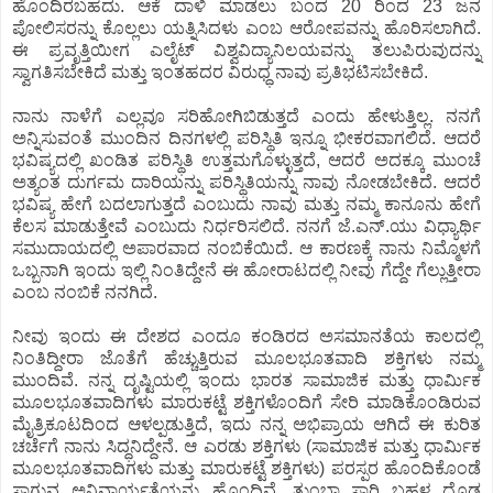
ಹೊಂದಿರಬಹದು. ಆಕೆ ದಾಳಿ ಮಾಡಲು ಬಂದ 20 ರಿಂದ 23 ಜನ
ಪೋಲಿಸರನ್ನು ಕೊಲ್ಲಲು ಯತ್ನಿಸಿದಳು ಎಂಬ ಆರೋಪವನ್ನು ಹೊರಿಸಲಾಗಿದೆ.
ಈ ಪ್ರವೃತ್ತಿಯೀಗ ಎಲೈಟ್ ವಿಶ್ವವಿದ್ಯಾನಿಲಯವನ್ನು ತಲುಪಿರುವುದನ್ನು
ಸ್ವಾಗತಿಸಬೇಕಿದೆ ಮತ್ತು ಇಂತಹದರ ವಿರುಧ್ಧ ನಾವು ಪ್ರತಿಭಟಿಸಬೇಕಿದೆ.
ನಾನು ನಾಳೆಗೆ ಎಲ್ಲವೂ ಸರಿಹೋಗಿಬಿಡುತ್ತದೆ ಎಂದು ಹೇಳುತ್ತಿಲ್ಲ. ನನಗೆ
ಅನ್ನಿಸುವಂತೆ ಮುಂದಿನ ದಿನಗಳಲ್ಲಿ ಪರಿಸ್ಥಿತಿ ಇನ್ನೂ ಭೀಕರವಾಗಲಿದೆ. ಆದರೆ
ಭವಿಷ್ಯದಲ್ಲಿ ಖಂಡಿತ ಪರಿಸ್ಥಿತಿ ಉತ್ತಮಗೊಳ್ಳುತ್ತದೆ, ಆದರೆ ಅದಕ್ಕೂ ಮುಂಚೆ
ಅತ್ಯಂತ ದುರ್ಗಮ ದಾರಿಯನ್ನು ಪರಿಸ್ಥಿತಿಯನ್ನು ನಾವು ನೋಡಬೇಕಿದೆ. ಆದರೆ
ಭವಿಷ್ಯ ಹೇಗೆ ಬದಲಾಗುತ್ತದೆ ಎಂಬುದು ನಾವು ಮತ್ತು ನಮ್ಮ ಕಾನೂನು ಹೇಗೆ
ಕೆಲಸ ಮಾಡುತ್ತೇವೆ ಎಂಬುದು ನಿರ್ಧರಿಸಲಿದೆ. ನನಗೆ ಜೆ.ಎನ್.ಯು ವಿಧ್ಯಾರ್ಥಿ
ಸಮುದಾಯದಲ್ಲಿ ಅಪಾರವಾದ ನಂಬಿಕೆಯಿದೆ. ಆ ಕಾರಣಕ್ಕೆ ನಾನು ನಿಮ್ಮೊಳಗೆ
ಒಬ್ಬನಾಗಿ ಇಂದು ಇಲ್ಲಿ ನಿಂತಿದ್ದೇನೆ ಈ ಹೋರಾಟದಲ್ಲಿ ನೀವು ಗೆದ್ದೇ ಗೆಲ್ಲುತ್ತೀರಾ
ಎಂಬ ನಂಬಿಕೆ ನನಗಿದೆ.
ನೀವು ಇಂದು ಈ ದೇಶದ ಎಂದೂ ಕಂಡಿರದ ಅಸಮಾನತೆಯ ಕಾಲದಲ್ಲಿ
ನಿಂತಿದ್ದೀರಾ ಜೊತೆಗೆ ಹೆಚ್ಚುತ್ತಿರುವ ಮೂಲಭೂತವಾದಿ ಶಕ್ತಿಗಳು ನಮ್ಮ
ಮುಂದಿವೆ. ನನ್ನ ದೃಷ್ಟಿಯಲ್ಲಿ ಇಂದು ಭಾರತ ಸಾಮಾಜಿಕ ಮತ್ತು ಧಾರ್ಮಿಕ
ಮೂಲಭೂತವಾದಿಗಳು ಮಾರುಕಟ್ಟೆ ಶಕ್ತಿಗಳೊಂದಿಗೆ ಸೇರಿ ಮಾಡಿಕೊಂಡಿರುವ
ಮೈತ್ರಿಕೂಟದಿಂದ ಆಳಲ್ಪಡುತ್ತಿದೆ, ಇದು ನನ್ನ ಅಭಿಪ್ರಾಯ ಆಗಿದೆ ಈ ಕುರಿತ
ಚರ್ಚೆಗೆ ನಾನು ಸಿದ್ಧನಿದ್ದೇನೆ. ಆ ಎರಡು ಶಕ್ತಿಗಳು (ಸಾಮಾಜಿಕ ಮತ್ತು ಧಾರ್ಮಿಕ
ಮೂಲಭೂತವಾದಿಗಳು ಮತ್ತು ಮಾರುಕಟ್ಟೆ ಶಕ್ತಿಗಳು) ಪರಸ್ಪರ ಹೊಂದಿಕೊಂಡೆ
ಸಾಗುವ ಅನಿವಾರ್ಯತೆಯನ್ನು ಹೊಂದಿವೆ. ತುಂಬಾ ಸಾರಿ ಬಹಳ ದೊಡ್ಡ