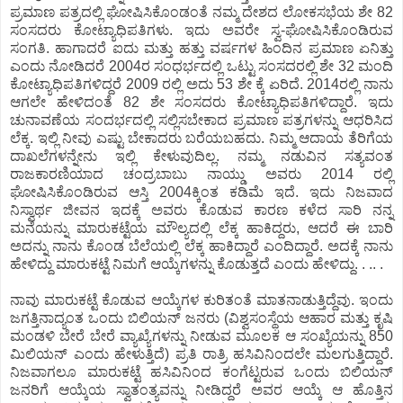
ಪ್ರಮಾಣ ಪತ್ರದಲ್ಲಿ ಘೋಷಿಸಿಕೊಂಡಂತೆ ನಮ್ಮ ದೇಶದ ಲೋಕಸಭೆಯ ಶೇ 82
ಸಂಸದರು ಕೋಟ್ಯಾಧಿಪತಿಗಳು. ಇದು ಅವರೇ ಸ್ವ-ಘೋಷಿಸಿಕೊಂಡಿರುವ
ಸಂಗತಿ. ಹಾಗಾದರೆ ಐದು ಮತ್ತು ಹತ್ತು ವರ್ಷಗಳ ಹಿಂದಿನ ಪ್ರಮಾಣ ಏನಿತ್ತು
ಎಂದು ನೋಡಿದರೆ 2004ರ ಸಂಧರ್ಭದಲ್ಲಿ ಒಟ್ಟು ಸಂಸದರಲ್ಲಿ ಶೇ 32 ಮಂದಿ
ಕೋಟ್ಯಾಧಿಪತಿಗಳಿದ್ದರೆ 2009 ರಲ್ಲಿ ಅದು 53 ಶೇ ಕ್ಕೆ ಏರಿದೆ. 2014ರಲ್ಲಿ ನಾನು
ಆಗಲೇ ಹೇಳಿದಂತೆ 82 ಶೇ ಸಂಸದರು ಕೋಟ್ಯಾಧಿಪತಿಗಳಿದ್ದಾರೆ. ಇದು
ಚುನಾವಣೆಯ ಸಂದರ್ಭದಲ್ಲಿ ಸಲ್ಲಿಸಬೇಕಾದ ಪ್ರಮಾಣ ಪತ್ರಗಳನ್ನು ಆಧರಿಸಿದ
ಲೆಕ್ಕ. ಇಲ್ಲಿ ನೀವು ಎಷ್ಟು ಬೇಕಾದರು ಬರೆಯಬಹದು. ನಿಮ್ಮ ಆದಾಯ ತೆರಿಗೆಯ
ದಾಖಲೆಗಳನ್ನೇನು ಇಲ್ಲಿ ಕೇಳುವುದಿಲ್ಲ. ನಮ್ಮ ನಡುವಿನ ಸತ್ಯವಂತ
ರಾಜಕಾರಣಿಯಾದ ಚಂದ್ರಬಾಬು ನಾಯ್ಡು ಅವರು 2014 ರಲ್ಲಿ
ಘೋಷಿಸಿಕೊಂಡಿರುವ ಆಸ್ತಿ 2004ಕ್ಕಿಂತ ಕಡಿಮೆ ಇದೆ. ಇದು ನಿಜವಾದ
ನಿಸ್ವಾರ್ಥ ಜೀವನ ಇದಕ್ಕೆ ಅವರು ಕೊಡುವ ಕಾರಣ ಕಳೆದ ಸಾರಿ ನನ್ನ
ಮನೆಯನ್ನು ಮಾರುಕಟ್ಟೆಯ ಮೌಲ್ಯದಲ್ಲಿ ಲೆಕ್ಕ ಹಾಕಿದ್ದರು, ಆದರೆ ಈ ಬಾರಿ
ಅದನ್ನು ನಾನು ಕೊಂಡ ಬೆಲೆಯಲ್ಲಿ ಲೆಕ್ಕ ಹಾಕಿದ್ದಾರೆ ಎಂದಿದ್ದಾರೆ. ಅದಕ್ಕೆ ನಾನು
ಹೇಳಿದ್ದು ಮಾರುಕಟ್ಟೆ ನಿಮಗೆ ಆಯ್ಕೆಗಳನ್ನು ಕೊಡುತ್ತದೆ ಎಂದು ಹೇಳಿದ್ದು. . .. .
ನಾವು ಮಾರುಕಟ್ಟೆ ಕೊಡುವ ಆಯ್ಕೆಗಳ ಕುರಿತಂತೆ ಮಾತನಾಡುತ್ತಿದ್ದೆವು. ಇಂದು
ಜಗತ್ತಿನಾದ್ಯಂತ ಒಂದು ಬಿಲಿಯನ್ ಜನರು (‌ವಿಶ್ವಸಂಸ್ಥೆಯ ಆಹಾರ ಮತ್ತು ಕೃಷಿ
ಮಂಡಳಿ ಬೇರೆ ಬೇರೆ ವ್ಯಾಖ್ಯೆಗಳನ್ನು ನೀಡುವ ಮೂಲಕ ಆ ಸಂಖ್ಯೆಯನ್ನು 850
ಮಿಲಿಯನ್ ಎಂದು ಹೇಳುತ್ತಿದೆ) ಪ್ರತಿ ರಾತ್ರಿ ಹಸಿವಿನಿಂದಲೇ ಮಲಗುತ್ತಿದ್ದಾರೆ.
ನಿಜವಾಗಲೂ ಮಾರುಕಟ್ಟೆ ಹಸಿವಿನಿಂದ ಕಂಗೆಟ್ಟರುವ ಒಂದು ಬಿಲಿಯನ್
ಜನರಿಗೆ ಆಯ್ಕೆಯ ಸ್ವಾತಂತ್ಯವನ್ನು ನೀಡಿದ್ದರೆ ಅವರ ಆಯ್ಕೆ ಆ ಹೊತ್ತಿನ