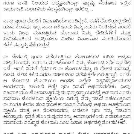
ಗಂಗಾ ವಸತಿ ನಿಲಯದ ಅಧ್ಯಕ್ಷನಾಗಿದ್ದಾಗ ಇದ್ದಷ್ಟು ಸಂತೋಷ ಇಲ್ಲಿನ
ಕಾರ್ಯಕಾರಿ ಮಂಡಳಿಯ ಸದಸ್ಯನಾಗಿದ್ದಾಗ ಇರಲಿಲ್ಲ . .
ನಾನು ಇಂದು ದೆಹಲಿಗೆ ನಿಮಗಾಗಿಯೇ ಬಂದಿದ್ದೇನೆ. ನನಗೆ ದೆಹಲಿಯಲ್ಲಿ ಬೇರೆ
ಯಾವ ಕೆಲಸವೂ ಇಲ್ಲ. ನಾನು ಏಕೆ ಇಂದು ನಿಮ್ಮ ಎದುರು ನಿಂತಿದ್ದೇನೆ ಎಂದರೆ
ಇಂದು ನೀವು ಮಾಡುತ್ತಿರುವ ಹೋರಾಟ ನಿಮ್ಮ ಬೇಡಿಕೆಗಳಿಗೆ ಮಾತ್ರ
ಸೀಮಿತವಾಗಿರದೆ ಅದಕ್ಕಿಂತಲೂ ಮೀರಿದ ವಿಶಾಲವಾದ ಸಂಗತಿಯೊಂದರ
ಕಡೆಗೆ ನಮ್ಮನ್ನು ಸೆಳೆಯುತ್ತಿದೆ.
ಈ ದೇಶದಲ್ಲಿ ಇಂದು ನಡೆಯುತ್ತಿರುವ ಹೋರಾಟಗಳ ಕುರಿತು ಅದ್ಯತಾ
ಪಟ್ಟಿಯೊಂದನ್ನು ತಯಾರು ಮಾಡಿಕೊಂಡರೆ ನಿಮ್ಮ ಹೋರಾಟ 3ನೇ ಸ್ಥಾನದಲ್ಲಿ
ಇದೆ. ಆದರೆ ನಿಮಗೆ ನೆನಪಿರಲಿ ಈ ಹೋರಾಟವನ್ನು ಈ ದೇಶದ ಸಾಮಾನ್ಯ,
ಬಡವ, ದಲಿತ ಕಳೆದ ಎರಡು ದಶಕಗಳಿಂದ ನಡೆಸುತ್ತಲೇ ಬರುತ್ತಿದ್ದಾರೆ. ಇಂದು
ಆ ಹೋರಾಟ ಜೆ.ಎನ್.ಯು ಅಂತಹ ಎಲೈಟ್ ವಿಶ್ವವಿದ್ಯಾನಿಲಯಗಳ
ಅಂಗಳವನ್ನು ತಲುಪಿದೆ ಅಷ್ಟೆ! ಇದು ನಿಮಗೆ ಅರ್ಥವಾಗಬೇಕು. ನೀವು
ನಿಜವಾಗಿಯೂ ಹೋರಾಡುತ್ತಿರುವುದು ಭಿನ್ನಾಭಿಪ್ರಾಯಗಳನ್ನೆ ಅಪರಾಧ ಎಂದು
ಸಾಧಿಸಲು ಹೊರಟಿರುವ ಪ್ರಕ್ರಿಯೆಯ ವಿರುದ್ಧ. ನಮ್ಮ ನಡುವೆ ನಡೆಯುತ್ತಿರುವ
ಈ ಸಂಗತಿ ಕೇವಲ ಸಂವಿಧಾನಿಕ ಕಾನೂನಿನ ವಿರೋಧ ಅಥವಾ ಅತಿಕ್ರಮಣದ
ಪ್ರಕ್ರಿಯೆ ಮಾತ್ರ ಆಗಿ ನೋಡಲಾಗದು, ಬದಲಾಗಿ ಇದು ನಮ್ಮ ನಡುವಿನ
ಅಭಿಪ್ರಾಯ ಭಿನ್ನತೆ ಹೊಂದುವುವವರನ್ನು ಅಪರಾಧಿಗಳೆಂದು ವಿವರಿಸುತ್ತಿರುವ
ಮಾದರಿಯ ವಿರುದ್ಧದ ಹೋರಾಟ ಎಂಬ ವಿಶಾಲ ಅರ್ಥದಲ್ಲಿ ನೋಡಬೇಕಿದೆ.