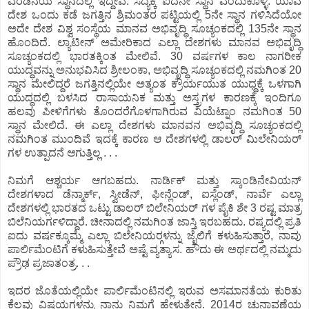
ಎರಡನೆಯ ಸ್ಥಾನದಲ್ಲಿ ಇದ್ದೇವೆ. ಸದ್ಯಕ್ಕೆ ಐದನೇ ಸ್ಥಾನ ಎಂದುಕೊಳ್ಳಿ. ಯಾವ
ದೇಶ ಒಂದು ಕಡೆ ಜಗತ್ತಿನ ಶ್ರಿಮಂತರ ಪಟ್ಟಿಯಲ್ಲಿ 5ನೇ ಸ್ಥಾನ ಗಳಿಸಿದೆಯೋ
ಅದೇ ದೇಶ ವಿಶ್ವ ಸಂಸ್ಥೆಯ ಮಾನವ ಅಭಿವೃದ್ಧಿ ಸೂಚ್ಯಂಕದಲ್ಲಿ 135ನೇ ಸ್ಥಾನ
ಹೊಂದಿದೆ. ಲ್ಯಾಟೀನ್ ಅಮೇರಿಕಾದ ಎಲ್ಲಾ ದೇಶಗಳು ಮಾನವ ಅಭಿವೃದ್ಧಿ
ಸೂಚ್ಯಂಕದಲ್ಲಿ ಭಾರತಕ್ಕಿಂತ ಮೇಲಿವೆ. 30 ವರ್ಷಗಳ ಕಾಲ ನಾಗರೀಕ
ಯುದ್ಧವನ್ನು ಅನುಭವಿಸಿದ ಶ್ರೀಲಂಕಾ, ಅಭಿವೃದ್ಧಿ ಸೂಚ್ಯಂಕದಲ್ಲಿ ನಮಗಿಂತ 20
ಸ್ಥಾನ ಮೇಲಿದ್ದರೆ ಜಗತ್ತಿನಲ್ಲಿಯೇ ಅತ್ಯಂತ ಕ್ರೌರ್ಯಯುತ ಯುಧ್ಧಕ್ಕೆ ಒಳಗಾಗಿ
ಯುದ್ಧದಲ್ಲಿ ಬಳಸಿದ ರಾಸಾಯನಿಕ ಮತ್ತು ಅಸ್ತ್ರಗಳ ಕಾರಣಕ್ಕೆ ಇಂದಿಗೂ
ಹಲವು ಪೀಳಿಗೆಗಳು ತೊಂದರೆಗೊಳಗಾಗಿರುವ ವಿಯೆಟ್ನಾಂ ನಮಗಿಂತ 50
ಸ್ಥಾನ ಮೇಲಿದೆ. ಈ ಎಲ್ಲಾ ದೇಶಗಳು ಮಾನವನ ಅಭಿವೃದ್ಧಿ ಸೂಚ್ಯಂಕದಲ್ಲಿ
ನಮಗಿಂತ ಮುಂದಿವೆ ಇದಕ್ಕೆ ಕಾರಣ ಆ ದೇಶಗಳಲ್ಲಿ ಡಾಲರ್ ಮಿಲೇನಿಯರ್
ಗಳ ಉತ್ಪಾದನೆ ಆಗುತ್ತಿಲ್ಲ . . .
ನಿಮಗೆ ಆಶ್ಚರ್ಯ ಆಗಬಹದು. ನಾರ್ಡಿಕ್ ಮತ್ತು ಸ್ಕಾಂಡಿನೇವಿಯನ್
ದೇಶಗಳಾದ ಡೆನ್ಮಾರ್ಕ್, ಸ್ವೀಡೆನ್, ಫೀನ್ಲೆಂಡ್, ಐಸ್ಲೆಂಡ್, ನಾರ್ವೆ ಎಲ್ಲಾ
ದೇಶಗಳಲ್ಲಿ ಭಾರತದ ಒಟ್ಟು ಡಾಲರ್ ಬಿಲೇನಿಯರ್ ಗಳ ಪೈಕಿ ಶೇ 3 ರಷ್ಟ ಮಾತ್ರ
ಬಿಲೆನಿಯರ್ಗಳಿದ್ದಾರೆ. ಚೀನಾದಲ್ಲಿ ನಮಗಿಂತ ಜಾಸ್ತಿ ಇರಬಹದು. ರಷ್ಯದಲ್ಲಿ ಪ್ರತಿ
ಐದು ವರ್ಷಕ್ಕೂಮ್ಮೆ ಎಲ್ಲಾ ಬಿಲೇನಿಯರ‍್ಗಳನ್ನು ಜೈಲಿಗೆ ಕಳುಹಿಸುತ್ತಾರೆ, ನಾವು
ಪಾರ್ಲಿಮೆಂಟಿಗೆ ಕಳುಹಿಸುತ್ತೇವೆ ಅಷ್ಟೆ ವ್ಯತ್ಯಾಸ. ಹೌದು ಈ ಅರ್ಥದಲ್ಲಿ ನಮ್ಮದು
ಪ್ರೌಢ ಪ್ರಜಾತಂತ್ರ. . .
ಇದರ ಜೊತೆಯಲ್ಲಿಯೇ ಪಾರ್ಲಿಮೆಂಟಿನಲ್ಲಿ ಇರುವ ಅಸಮಾನತೆಯ ಕುರಿತು
ಕೆಲವು ವಿಷಯಗಳನ್ನು ನಾನು ನಿಮಗೆ ಹೇಳುತ್ತೇನೆ. 2014ರ ಚುನಾವಣೆಯ