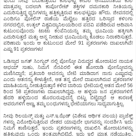
ಇಂದು ನೀವು ಬದುಕುತ್ತಿರುವ ಕಾಲಘಟ್ಟ ಕೇವಲ ಅಸಮಾನತೆಯ ಕಾಲ
ಮಾತ್ರವಲ್ಲ ಬದಲಾಗಿ ಕಾರ್ಪೊರೇಟ್ ಶಕ್ತಿಗಳ ದಮನಕಾರಿ ನೀತಿಯನ್ನು
ಎದುರಿಸುತ್ತಿದ್ದ ಧ್ವನಿಗಳನ್ನು ಹತ್ತಿಕ್ಕುತ್ತಿರುವ ಕಾಲಘಟ್ಟವೂ ಹೌದು. ಜೀವನದಲ್ಲಿ
ಎಂದಿಗೂ ಪೋಲಿಸ್ ಠಾಣೆಯ ಮೆಟ್ಟಿಲು ಹತ್ತಿರದ ಒರಿಸ್ಸಾದ ಕಳಿಂಗಾ
ನಗರದಲ್ಲಿನ, ಉತ್ಕಲ್ ವಿಶ್ವವಿದ್ಯಾನಿಲಯದಿಂದ ಪದವಿ ಪಡೆದಿರುವ ಅದಿವಾಸಿ
ಕುಟುಂಬವೊಂದು ಟಾಟಾ ಕಂಪೆನಿಯನ್ನು ತಮ್ಮ ಭೂಮಿಯ ಹಕ್ಕಿಗಾಗಿ
ಎದುರಿಸುತ್ತದೆ ಮತ್ತು ಅನ್ನ ನೀಡುವ ಭೂಮಿಯನ್ನು ಕೊಡಲು ನಿರಾಕರಿಸುತ್ತದೆ.
ಪರಿಣಾಮ ಇಂದು ಆ ಕುಟುಂಬದ ಮೇಲೆ 91 ಪ್ರಕರಣಗಳು ದಾಖಲಾಗಿವೆ!
ಎಷ್ಟು 91 ಪ್ರಕರಣಗಳು!
ಒಡಿಸ್ಸಾದ ಜಗತ್ ಸಿಂಗ್ಪುರ್ ನಲ್ಲಿ ಪೋಸ್ಕೋ ವಿರುದ್ಧದ ಹೋರಾಟದ ನಾಯಕ
ಅಭಯ್ ಸಾಹು, ನಿಮಗೆ ನೆನಪಿರಲಿ ಈತ ಹೋರಾಡಿ ಪೋಸ್ಕೋವನ್ನು
ಮಣಿಸಿದ್ದಾನೆ; ಪ್ರತಿಬಾರಿ ಅವನನ್ನು ಬೇಟಿ ಮಾಡಿದಾಗ ನಾನು ಎಷ್ಟಾದವು
ಎಂದು ಆತನನ್ನು ಕೇಳುತ್ತೇನೆ, ಆತ ತನ್ನ ಮೇಲೆ ದಾಖಲಾಗಿರುವ ಪ್ರಕರಣಗಳ
ಮಾಹಿತಿಯನ್ನು ನೀಡುತ್ತಿರುತ್ತಾನೆ ಕಳೆದ ಬಾರಿಯ ಭೇಟಿಯಲ್ಲಿ ಆತನ ಮೇಲೆ 56
ರಿಂದ 58 ಪ್ರಕರಣಗಳು ದಾಖಲಾಗಿದ್ದವು. ಆ ಹಳ್ಳಿಯ ಜನ ಪ್ರಕರಣಗಳಿಗೆ
ಹೆದರಿ ಹಳ್ಳಿಯಿಂದ ಹೊರಬರುವುದನ್ನೆ ಬಿಟ್ಟು ಬಿಟ್ಟಿದ್ದಾರೆ ಆ ಕಾರಣಕ್ಕೆ
ಅವರುಗಳಿಗೆ ಅಣ್ಣ, ತಮ್ಮ ಬಂಧುಗಳನ್ನು ಭೇಟಿಯಾಗಲು ಸಾಧ್ಯವಾಗುತ್ತಿಲ್ಲ.
ನೀವು ರಿಲಯನ್ಸ್ ಮತ್ತು ಎಸ್.ಇ.ಝೆಡ್ (ವಿಶೇಷ ಆರ್ಥಿಕ ವಲಯ) ಪ್ರಾಜೆಕ್ಟ್
ಗಳನ್ನು ವಿರೋಧಿಸುತ್ತಿರುವ ದೇಶದ ಯಾವುದೇ ಭಾಗವನ್ನು ಸಂದರ್ಶಿಸಿ ಇದು
ನಿಮಗೆ ಕಾಣಿಸುತ್ತದೆ. ಇಂದು ಪ್ರಕರಣಗಳನ್ನು ದಾಖಲಿಸಿ ಹೋರಾಟಗಳನ್ನು
ಹತ್ತಿಕ್ಕುವುದು ಒಂದು ತಂತ್ರವಾಗಿಬಿಟ್ಟಿದೆ. ಇದು ಇಲ್ಲಿ ಮಾತ್ರ ನಡೆಯುತ್ತಿಲ್ಲ,