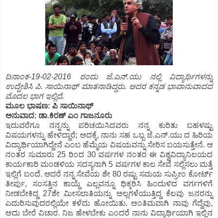
ದಿನಾಂಕ-19-02-2016 ರಂದು ಜೆ.ಎನ್.ಯು ನಲ್ಲಿ ವಿದ್ಯಾರ್ಥಿಗಳನ್ನು
ಉದ್ದೇಶಿಸಿ ಪಿ. ಸಾಯಿನಾಥ್ ಮಾತನಾಡಿದ್ದರು. ಅದರ ಕನ್ನಡ ಭಾವಾನುವಾದದ
ಮೊದಲ ಭಾಗ ಇಲ್ಲಿದೆ.
ಮೂಲ ಭಾಷಣ: ಪಿ ಸಾಯಿನಾಥ್
ಅನುವಾದ: ಡಾ.ಕಿರಣ್ ಎಂ ಗಾಜನೂರು
ಇದುವರೆಗೂ ನನ್ನನ್ನು ಪರಿಚಯಿಸಿದವರು ನನ್ನ ಕುರಿತು ಬಹಳಷ್ಟು
ವಿಷಯಗಳನ್ನು ಹೇಳಿದ್ದಾರೆ; ಅದಕ್ಕೆ, ನಾನು ಸಹ ಒಬ್ಬ ಜೆ.ಎನ್.ಯು ದ ಹಿರಿಯ
ವಿದ್ಯಾರ್ಥಿಯಾಗಿದ್ದೇನೆ ಎಂಬ ಹೆಮ್ಮೆಯ ವಿಷಯವನ್ನು ಸೇರಿಸ ಬಯಸುತ್ತೇನೆ. ಆ
ನಂತರ ಸುಮಾರು 25 ರಿಂದ 30 ವರ್ಷಗಳ ನಂತರ ಈ ವಿಶ್ವವಿದ್ಯಾನಿಲಯದ
ಕಾರ್ಯಕಾರಿ ಮಂಡಳಿಯ ಸದಸ್ಯನಾಗಿ 5 ವರ್ಷಗಳ ಕಾಲ ಸೇವೆ ಸಲ್ಲಿಸಲು ಮತ್ತೆ
ಇಲ್ಲಿಗೆ ಬಂದೆ. ಆದರೆ ನನ್ನ ಸೇವೆಯ ಶೇ 80 ರಷ್ಟು ಸಮಯ ಸುಪ್ರೀಂ ಕೋರ್ಟ್
ತೀರ್ಪು, ಸಂಸತ್ತಿನ ಕಾಯ್ದೆ ಎಲ್ಲವನ್ನೂ ಧಿಕ್ಕರಿಸಿ ಹಿಂದುಳಿದ ವರ್ಗಗಳಿಗೆ
ನೀಡಬೇಕಿದ್ದ 27ಶೇ ಮೀಸಲಾತಿಯನ್ನು ಅಲ್ಲಗಳೆಯುತ್ತಿದ್ದ ಕೆಲವು ಜನರನ್ನು
ಎದುರಿಸುವುದರಲ್ಲಿಯೇ ಕಳೆದು ಹೋಯಿತು. ಅಂತಿಮವಾಗಿ ನಾವು ಗೆದ್ದೆವು,
ಅದು ಬೇರೆ ವಿಚಾರ. ನಿಜ ಹೇಳಬೇಕು ಎಂದರೆ ನಾನು ವಿದ್ಯಾರ್ಥಿಯಾಗಿ ಇಲ್ಲಿನ