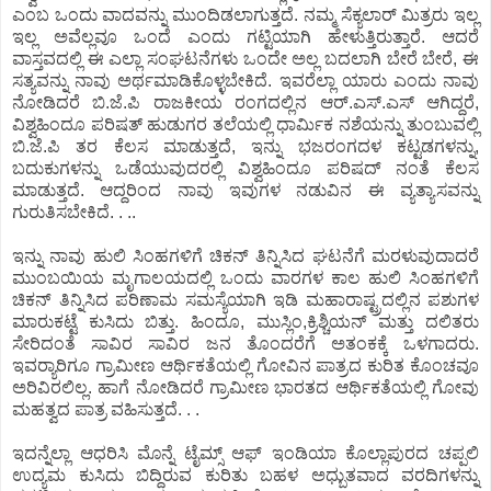
ಎಂಬ ಒಂದು ವಾದವನ್ನು ಮುಂದಿಡಲಾಗುತ್ತದೆ. ನಮ್ಮ ಸೆಕ್ಯಲಾರ್ ಮಿತ್ರರು ಇಲ್ಲ
ಇಲ್ಲ ಅವೆಲ್ಲವೂ ಒಂದೆ ಎಂದು ಗಟ್ಟಿಯಾಗಿ ಹೇಳುತ್ತಿರುತ್ತಾರೆ. ಆದರೆ
ವಾಸ್ತವದಲ್ಲಿ ಈ ಎಲ್ಲಾ ಸಂಘಟನೆಗಳು ಒಂದೇ ಅಲ್ಲ ಬದಲಾಗಿ ಬೇರೆ ಬೇರೆ, ಈ
ಸತ್ಯವನ್ನು ನಾವು ಅರ್ಥಮಾಡಿಕೊಳ್ಳಬೇಕಿದೆ. ಇವರೆಲ್ಲಾ ಯಾರು ಎಂದು ನಾವು
ನೋಡಿದರೆ ಬಿ.ಜೆ.ಪಿ ರಾಜಕೀಯ ರಂಗದಲ್ಲಿನ ಆರ್.ಎಸ್.ಎಸ್ ಆಗಿದ್ದರೆ,
ವಿಶ್ವಹಿಂದೂ ಪರಿಷತ್ ಹುಡುಗರ ತಲೆಯಲ್ಲಿ ಧಾರ್ಮಿಕ ನಶೆಯನ್ನು ತುಂಬುವಲ್ಲಿ
ಬಿ.ಜೆ.ಪಿ ತರ ಕೆಲಸ ಮಾಡುತ್ತದೆ, ಇನ್ನು ಭಜರಂಗದಳ ಕಟ್ಟಡಗಳನ್ನು,
ಬದುಕುಗಳನ್ನು ಒಡೆಯುವುದರಲ್ಲಿ ವಿಶ್ವಹಿಂದೂ ಪರಿಷದ್ ನಂತೆ ಕೆಲಸ
ಮಾಡುತ್ತದೆ. ಆದ್ದರಿಂದ ನಾವು ಇವುಗಳ ನಡುವಿನ ಈ ವ್ಯತ್ಯಾಸವನ್ನು
ಗುರುತಿಸಬೇಕಿದೆ. . ..
ಇನ್ನು ನಾವು ಹುಲಿ ಸಿಂಹಗಳಿಗೆ ಚಿಕನ್ ತಿನ್ನಿಸಿದ ಘಟನೆಗೆ ಮರಳುವುದಾದರೆ
ಮುಂಬಯಿಯ ಮೃಗಾಲಯದಲ್ಲಿ ಒಂದು ವಾರಗಳ ಕಾಲ ಹುಲಿ ಸಿಂಹಗಳಿಗೆ
ಚಿಕನ್ ತಿನ್ನಿಸಿದ ಪರಿಣಾಮ ಸಮಸ್ಯೆಯಾಗಿ ಇಡಿ ಮಹಾರಾಷ್ಟ್ರದಲ್ಲಿನ ಪಶುಗಳ
ಮಾರುಕಟ್ಟೆ ಕುಸಿದು ಬಿತ್ತು. ಹಿಂದೂ, ಮುಸ್ಲಿಂ,ಕ್ರಿಶ್ಚಿಯನ್ ಮತ್ತು ದಲಿತರು
ಸೇರಿದಂತೆ ಸಾವಿರ ಸಾವಿರ ಜನ ತೊಂದರೆಗೆ ಅತಂಕಕ್ಕೆ ಒಳಗಾದರು.
ಇವರ‍್ಯಾರಿಗೂ ಗ್ರಾಮೀಣ ಆರ್ಥಿಕತೆಯಲ್ಲಿ ಗೋವಿನ ಪಾತ್ರದ ಕುರಿತ ಕೊಂಚವೂ
ಅರಿವಿರಲಿಲ್ಲ. ಹಾಗೆ ನೋಡಿದರೆ ಗ್ರಾಮೀಣ ಭಾರತದ ಆರ್ಥಿಕತೆಯಲ್ಲಿ ಗೋವು
ಮಹತ್ವದ ಪಾತ್ರ ವಹಿಸುತ್ತದೆ. . .
ಇದನ್ನೆಲ್ಲಾ ಆಧರಿಸಿ ಮೊನ್ನೆ ಟೈಮ್ಸ್ ಆಫ್ ಇಂಡಿಯಾ ಕೊಲ್ಲಾಪುರದ ಚಪ್ಪಲಿ
ಉದ್ಯಮ ಕುಸಿದು ಬಿದ್ದಿರುವ ಕುರಿತು ಬಹಳ ಅಧ್ಬುತವಾದ ವರದಿಗಳನ್ನು