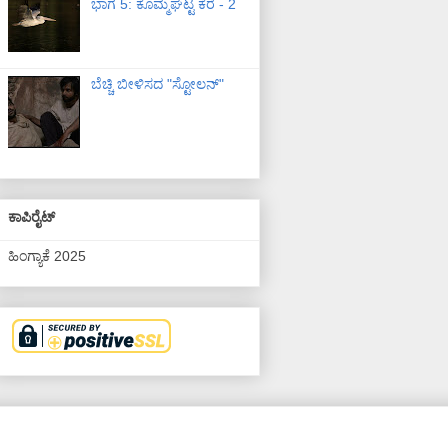
ಭಾಗ 5: ಕೊಮ್ಮಘಟ್ಟ ಕೆರೆ - 2
ಬೆಚ್ಚಿ ಬೀಳಿಸದ "ಸ್ಟೋಲನ್"
ಕಾಪಿರೈಟ್
ಹಿಂಗ್ಯಾಕೆ 2025