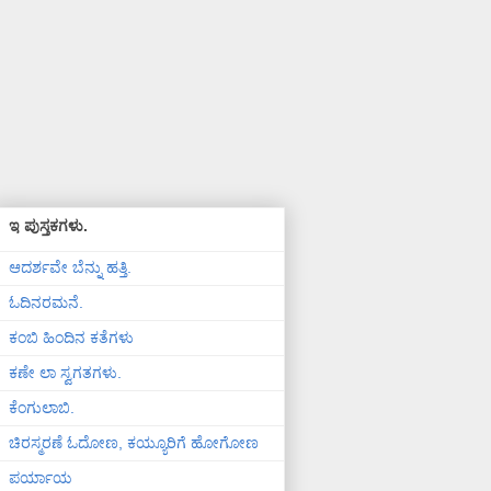
ಇ ಪುಸ್ತಕಗಳು.
ಆದರ್ಶವೇ ಬೆನ್ನು ಹತ್ತಿ.
ಓದಿನರಮನೆ.
ಕಂಬಿ ಹಿಂದಿನ ಕತೆಗಳು
ಕಣೇ ಲಾ ಸ್ವಗತಗಳು.
ಕೆಂಗುಲಾಬಿ.
ಚಿರಸ್ಮರಣೆ ಓದೋಣ, ಕಯ್ಯೂರಿಗೆ ಹೋಗೋಣ
ಪರ್ಯಾಯ