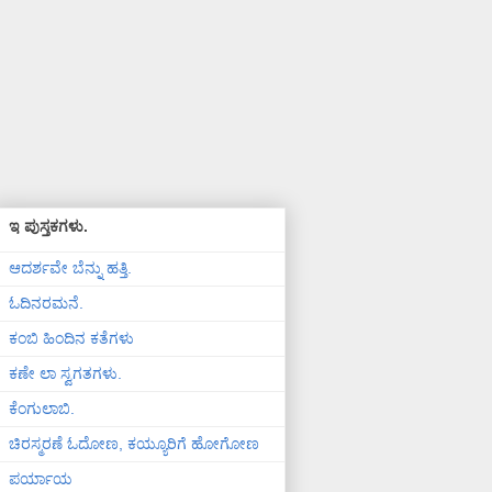
ಇ ಪುಸ್ತಕಗಳು.
ಆದರ್ಶವೇ ಬೆನ್ನು ಹತ್ತಿ.
ಓದಿನರಮನೆ.
ಕಂಬಿ ಹಿಂದಿನ ಕತೆಗಳು
ಕಣೇ ಲಾ ಸ್ವಗತಗಳು.
ಕೆಂಗುಲಾಬಿ.
ಚಿರಸ್ಮರಣೆ ಓದೋಣ, ಕಯ್ಯೂರಿಗೆ ಹೋಗೋಣ
ಪರ್ಯಾಯ