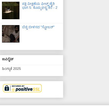
ಪಕ್ಷಿ ವೀಕ್ಷಣೆಯ ಫೀಲ್ಡ್‌ ಡೈರಿ
ಭಾಗ 5: ಕೊಮ್ಮಘಟ್ಟ ಕೆರೆ - 2
ಬೆಚ್ಚಿ ಬೀಳಿಸದ "ಸ್ಟೋಲನ್"
ಕಾಪಿರೈಟ್
ಹಿಂಗ್ಯಾಕೆ 2025