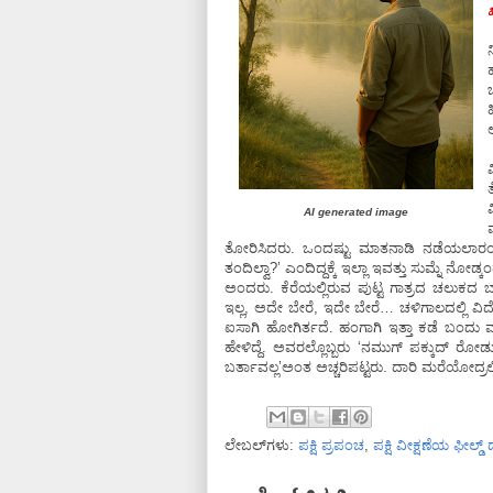
ಹ
AI generated image
ತೋರಿಸಿದರು. ಒಂದಷ್ಟು ಮಾತನಾಡಿ ನಡೆಯಲಾರಂಭಿ
ತಂದಿಲ್ವಾ?’ ಎಂದಿದ್ದಕ್ಕೆ ಇಲ್ಲಾ ಇವತ್ತು ಸುಮ್ನೆ ನ
ಅಂದರು. ಕೆರೆಯಲ್ಲಿರುವ ಪುಟ್ಟ ಗಾತ್ರದ ಚಲುಕದ ಬ
ಇಲ್ಲ, ಅದೇ ಬೇರೆ, ಇದೇ ಬೇರೆ… ಚಳಿಗಾಲದಲ್ಲಿ ವಿದ
ಐಸಾಗಿ ಹೋಗಿರ್ತದೆ. ಹಂಗಾಗಿ ಇತ್ತಾ ಕಡೆ ಬಂದು ಮತ್ತೆ
ಹೇಳಿದ್ದೆ. ಅವರಲ್ಲೊಬ್ಬರು ‘ನಮುಗ್ ಪಕ್ಕುದ್ ರೋಡ
ಬರ್ತಾವಲ್ಲ’ಅಂತ ಅಚ್ಚರಿಪಟ್ಟರು. ದಾರಿ ಮರೆಯೋದ್ರಲ
ಲೇಬಲ್‌ಗಳು:
ಪಕ್ಷಿ ಪ್ರಪಂಚ
,
ಪಕ್ಷಿ ವೀಕ್ಷಣೆಯ ಫೀಲ್ಡ್‌ 