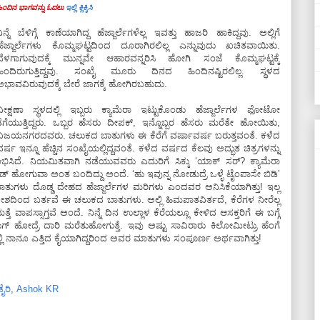
ಿಂದಿನ ಭಾಗವನ್ನು ಓದಲು
ಇಲ್ಲಿ ಕ್ಲಿಕ್ಕಿಸಿ
ನಿನ್ನೆ ಬೆಳಿಗ್ಗೆ ಕಾಣೆಯಾಗಿದ್ದ ಹೆಜ್ಜಾರ್ಲೆಗಳೆಲ್ಲ ಇವತ್ತು ಹಾಜರಿ ಹಾಕಿದ್ದವು. ಅಲ್ಲಿಗೆ
ಹೆಜ್ಜಾರ್ಲೆಗಳು ಕೊಮ್ಮಘಟ್ಟದಿಂದ ದೂರಾಗಿರಲಿಲ್ಲ ಎನ್ನುವುದು ಖಚಿತವಾಯಿತು.
ಬೆಳಗಾಗುವುದಕ್ಕೆ ಮುನ್ನವೇ ಆಹಾರವನ್ನರಿಸಿ ಹೋಗಿ ಸಂಜೆ ಕೊಮ್ಮಘಟ್ಟಕ್ಕೆ
ಹಿಂದಿರುಗುತ್ತಿದ್ದವು. ಸಂಖೈ ಮೂರು ದಿನದ ಹಿಂದಿನಷ್ಟಿರಲಿಲ್ಲ. ಸ್ಥಳದ
ಅಭಾವವಿರುವುದಕ್ಕೆ ಬೇರೆ ಜಾಗಕ್ಕೆ ಹೋಗಿರಬಹುದು.
ವೀಕ್ಷಣಾ ಸ್ಥಳದಲ್ಲಿ ಇಬ್ಬರು ಕ್ಯಾಮೆರಾ ಇಟ್ಟುಕೊಂಡು ಹೆಜ್ಜಾರ್ಲೆಗಳ ಫೋಟೋ
ತೆಗೆಯುತ್ತಿದ್ದರು. ಒಬ್ಬರ ಹೆಸರು ದೀಪಕ್, ಇನ್ನೊಬ್ಬರ ಹೆಸರು ಮರೆತೇ ಹೋಯಿತು,
ವಿಜಯನಗರದವರು. ಚಲುಕದ ಬಾತುಗಳು ಈ ಕೆರೆಗೆ ವರ್ಷಾವರ್ಷ ಬರುತ್ತವಂತೆ. ಕಳೆದ
ವರ್ಷ ಇನ್ನೂ ಹೆಚ್ಚಿನ ಸಂಖೈಯಲ್ಲಿದ್ದವಂತೆ. ಕಳೆದ ವರ್ಷದ ಕೆಲವು ಅದ್ಭುತ ಚಿತ್ರಗಳನ್ನು
ಸಿದೆ. ನಿಯಮಿತವಾಗಿ ನಡೆಯುವವರು ಎದುರಿಗೆ ಸಿಕ್ಕು ‘ಯಾಕ್ ಸರ್? ಕ್ಯಾಮೆರಾ
ೋಡ್ಕಂಡ್ ಹೋಗುವಾ ಅಂತ ಬಂದಿದ್ದು ಅಂದೆ. ‘ಹು ಇವುನ್ನ ನೋಡುದ್ರೆ ಒಳ್ಳೆ ಟೈಂಪಾಸೇ ಬಿಡಿ’
ಾತುಗಳು ದೊಡ್ಡ ದೇಹದ ಹೆಜ್ಜಾರ್ಲೆಗಳ ಮರಿಗಳು ಎಂದವರ ಅನಿಸಿಕೆಯಾಗಿತ್ತು! ಇಲ್ಲ
ೇಶದಿಂದ ಬರ್ತವೆ ಈ ಚಲುಕದ ಬಾತುಗಳು. ಅಲ್ಲಿ ಹಿಮಪಾತವಿರ್ತದೆ, ಕೆರೆಗಳ ನೀರೆಲ್ಲ
 ವಾಪಸ್ಸಾಗ್ತವೆ ಅಂದೆ. ನಿನ್ನೆ ದಿನ ಉಲ್ಲಾಳ ಕೆರೆಯಲ್ಲೂ ಕೇಳಿದ ಆಸಕ್ತರಿಗೆ ಈ ಬಗ್ಗೆ
ುಗ್ ಹೋದ್ರೆ ದಾರಿ ಮರೆತುಹೋಗುತ್ತೆ. ಇವು ಅಷ್ಟು ಸಾವಿರಾರು ಕಿಲೋಮೀಟ್ರು ಹೆಂಗೆ
್ಲಿ ನಾನೂ ಎತ್ತಿದ ಕೈಯಾಗಿದ್ದರಿಂದ ಅವರ ಮಾತುಗಳು ಸಂಪೂರ್ಣ ಅರ್ಥವಾಗಿತ್ತು!
ಡೈರಿ
,
Ashok KR